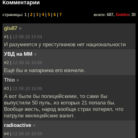
Комментарии
cтраницы: 1 |
2
|
3
|
4
|
5
|
6
|
7
всего: 687,
Goblin
: 30
glu87
»
#1 |
12.08.10 15:04
И разумеется у преступников нет национальности
УВД на ММ
»
#2 |
12.08.10 15:06
Ещё бы и напарника его кончили.
Thio
»
#3 |
12.08.10 15:06
А вот были бы полицейскими, то сами бы
выпустили 50 пуль, из которых 21 попала бы.
Вообще жесть, народ вообще страх потерял, что
патрули милицейские валит.
radioactive
»
#4 |
12.08.10 15:09