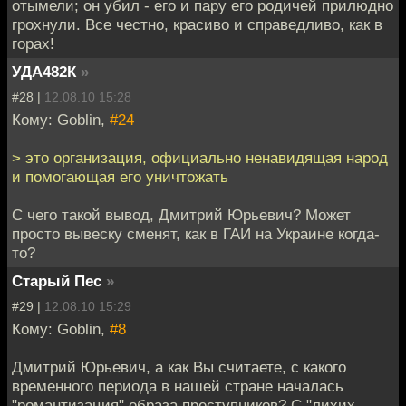
отымели; он убил - его и пару его родичей прилюдно
грохнули. Все честно, красиво и справедливо, как в
горах!
УДА482К
»
#28 |
12.08.10 15:28
Кому: Goblin,
#24
> это организация, официально ненавидящая народ
и помогающая его уничтожать
С чего такой вывод, Дмитрий Юрьевич? Может
просто вывеску сменят, как в ГАИ на Украине когда-
то?
Старый Пес
»
#29 |
12.08.10 15:29
Кому: Goblin,
#8
Дмитрий Юрьевич, а как Вы считаете, с какого
временного периода в нашей стране началась
"романтизация" образа преступников? С "лихих