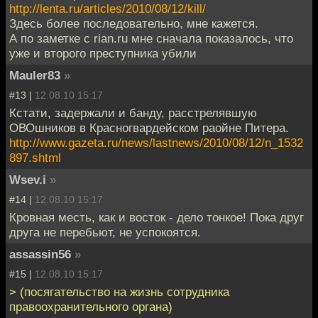
http://lenta.ru/articles/2010/08/12/kill/
Здесь более последовательно, мне кажется.
А по заметке с rian.ru мне сначала показалось, что
уже и второго преступника убили
Mauler83
»
#13 |
12.08.10 15:17
Кстати, задержали и банду, расстрелявшую
ОВОшников в Красногвардейском раойне Питера.
http://www.gazeta.ru/news/lastnews/2010/08/12/n_1532
897.shtml
Wsev.i
»
#14 |
12.08.10 15:17
Кровная месть, как и восток - дело тонкое! Пока друг
друга не перебьют, не успокоятся.
assassin56
»
#15 |
12.08.10 15:17
> (посягательство на жизнь сотрудника
правоохранительного органа)