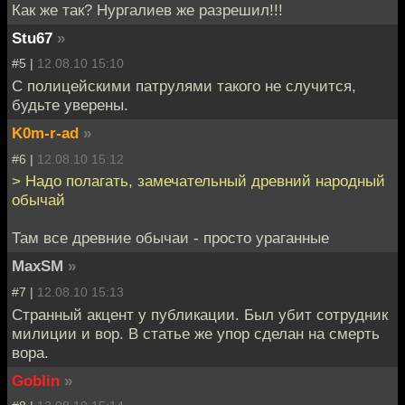
Как же так? Нургалиев же разрешил!!!
Stu67
»
#5 |
12.08.10 15:10
С полицейскими патрулями такого не случится,
будьте уверены.
K0m-r-ad
»
#6 |
12.08.10 15:12
> Надо полагать, замечательный древний народный
обычай
Там все древние обычаи - просто ураганные
MaxSM
»
#7 |
12.08.10 15:13
Странный акцент у публикации. Был убит сотрудник
милиции и вор. В статье же упор сделан на смерть
вора.
Goblin
»