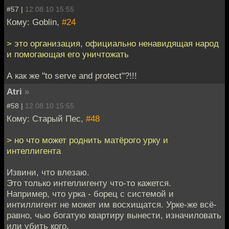
#57 |
12.08.10 15:55
Кому: Goblin,
#24
> это организация, официально ненавидящая народ
и помогающая его уничтожать
А как же "to serve and protect"?!!!
Atri
»
#58 |
12.08.10 15:55
Кому: Старый Пес,
#48
> но что может роднить матёрого урку и
интеллигента
Извини, что влезаю.
Это только интеллигенту что-то кажется.
Например, что урка - борец с системой и
интиллигент не может им восхищатся. Урке-же всё-
равно, чью богатую квартиру вынести, изначиловать
или убить кого.