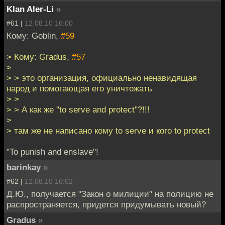
Klan Aler-Li
»
#61 |
12.08.10 16:00
Кому: Goblin,
#59
> Кому: Gradus,
#57
>
> > это организация, официально ненавидящая
народ и помогающая его уничтожать
> >
> > А как же "to serve and protect"?!!!
>
> там же не написано кому to serve и кого to protect
"To punish and enslave"!
barinkay
»
#62 |
12.08.10 16:02
Д.Ю., получается "Закон о милиции" на полицию не
распространяется, придется придумывать новый?
Gradus
»