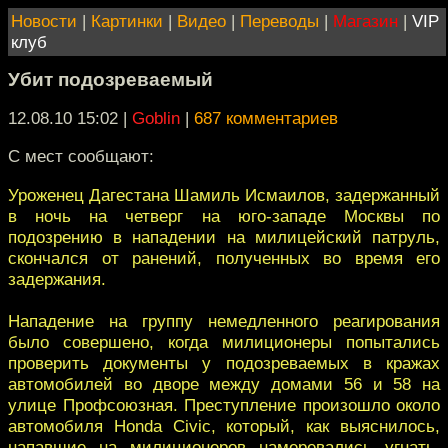
Новости
|
Картинки
|
Видео
|
Переводы
|
Магазин
|
VIP
клуб
Убит подозреваемый
12.08.10 15:02
|
Goblin
|
687 комментариев
С мест сообщают:
Уроженец Дагестана Шамиль Исмаилов, задержанный
в ночь на четверг на юго-западе Москвы по
подозрению в нападении на милицейский патруль,
скончался от ранений, полученных во время его
задержания.
Нападение на группу немедленного реагирования
было совершено, когда милиционеры попытались
проверить документы у подозреваемых в кражах
автомобилей во дворе между домами 56 и 58 на
улице Профсоюзная. Преступление произошло около
автомобиля Honda Civic, который, как выяснилось,
напавшие на милиционеров намеревались угнать.