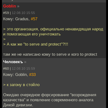
Goblin
»
#59 |
12.08.10 15:55
Кому: Gradus,
#57
> это организация, официально ненавидящая народ
и помогающая его уничтожать
>
> А как же "to serve and protect"?!!!
там же не написано кому to serve и кого to protect
Человекъ
»
#60 |
12.08.10 15:59
Кому: Goblin,
#33
> к загону в стойло
Ожидаю очередное форсирование "возрождения
казачества" и появление современного аналога
Дикой дивизии.