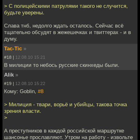
> С полицейскими патрулями такого не случится,
будьте уверены.
Слава тнб, недолго ждать осталось. Сейчас всё
тщательно обсудят в жежешечках и твиттерах - и в
думу.
Tac-Tic
»
#18 |
12.08.10 15:21
В милиции то небось русские скинхеды были.
Alik
»
#19 |
12.08.10 15:22
Кому: Goblin,
#8
> Милиция - твари, ворьё и убийцы, такова точка
зрения власти.
>
А преступников в каждой российской маршрутке
шансонье прославляют. Утром на работу - извольте