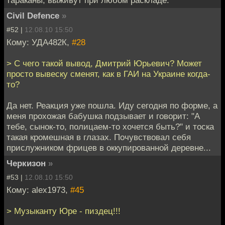
тараканы, выживут при любом раскладе.
Civil Defence
»
#52 |
12.08.10 15:50
Кому: УДА482К,
#28
> С чего такой вывод, Дмитрий Юрьевич? Может
просто вывеску сменят, как в ГАИ на Украине когда-
то?
Да нет. Реакция уже пошла. Иду сегодня по форме, а
меня прохожая бабушка подзывает и говорит: "А
тебе, сынок-то, полицаем-то хочется быть?" и тоска
такая кромешная в глазах. Почувствовал себя
прислужником фрицев в оккупированной деревне...
Черкизон
»
#53 |
12.08.10 15:50
Кому: alex1973,
#45
> Музыканту Юре - пиздец!!!