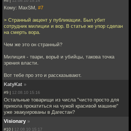
#8 |
12.08.10 15:14
Кому: MaxSM,
#7
> Странный акцент у публикации. Был убит
сотрудник милиции и вор. В статье же упор сделан
на смерть вора.
Чем же это он странный?
Милиция - твари, ворьё и убийцы, такова точка
зрения власти.
Вот тебе про это и рассказывают.
KatyKat
»
#9 |
12.08.10 15:16
Остальные товарищи из числа "чисто просто для
прикола прокатиться на чужой красивой машине"
уже эвакуированы в Дагестан?
Visionary
»
#10 |
12.08.10 15:17