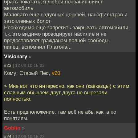
брать покататься любой понравившийся
автомобиль
Маловато еще надувных церквей, нанофильтров и
затопленных болот
Необходимо еще запретить закрывать автомобили,
т.к. это видимо провоцирует насилие и не
предоставляет гражданам полной свободы.
пипец, вспомнил Платона...
Visionary
»
#23 |
12.08.10 15:23
Кому: Старый Пес,
#20
> Мне вот что интересно, как они (кавказцы) с этим
славным обычаем друг друга не вырезали
полностью.
Есть предположение, там всё не абы как, а по
понятиям.
Goblin
»
#24 |
12.08.10 15:23