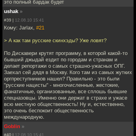
это полный бардак будет
ushak
»
#39 |
12.08.10 15:41
Кому: Jarlax,
#21
> А как там русские скинхэды? Уже ловят?
По Дискавери крутят программу, в которой какой-то
бывший джыдай ездит по городам и странам и
делает репортажи о самых страшно-ужасных ОПГ.
Заехал сей дядя в Москву. Кого там из самых жутких
оргпреступникков нашел? Правильно - это были
"русские нацисты" - многочисленные, жестокие,
фанатичные, организованные, все сплошь бывшие
спецназовцы. Именно они держат в страхе и ужасе
всю местную общественность! Ну и, естественно,
это очень беспокоит общественность
международную.
Goblin
»
#40 |
12.08.10 15:41