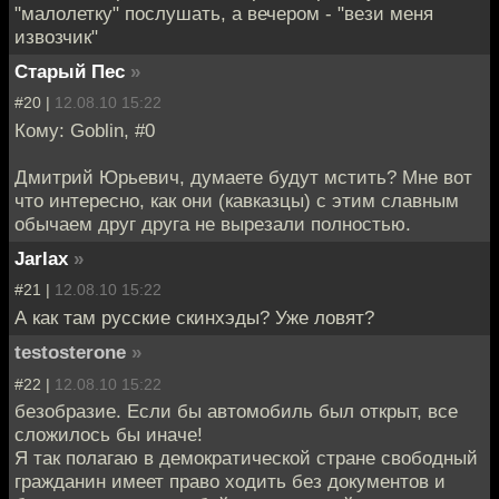
"малолетку" послушать, а вечером - "вези меня
извозчик"
Старый Пес
»
#20 |
12.08.10 15:22
Кому: Goblin, #0
Дмитрий Юрьевич, думаете будут мстить? Мне вот
что интересно, как они (кавказцы) с этим славным
обычаем друг друга не вырезали полностью.
Jarlax
»
#21 |
12.08.10 15:22
А как там русские скинхэды? Уже ловят?
testosterone
»
#22 |
12.08.10 15:22
безобразие. Если бы автомобиль был открыт, все
сложилось бы иначе!
Я так полагаю в демократической стране свободный
гражданин имеет право ходить без документов и