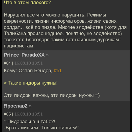
Что в этом плохого?
Нарушил всё что можно нарушить. Режимы
секретности, жизни информаторов, жизни своих
солдат... всё по пизде. Многие злодейства (хотя для
Талибана произошедшее, понятно, не злодейство)
творятся благодаря таким вот наивным дурачкам-
пацифистам.
Prince_ParadoXX
»
#64 |
16.08.10 13:51
Кому: Остап Бендер,
#51
> Такие пидоры нужны!
Эти пидоры важны, эти пидоры нужны =)
Ярослав2
»
#65 |
16.08.10 13:51
"-Пидарасы в штабе?!
-Брать живьем! Только живьем!"