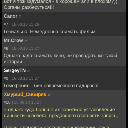
Вот я тож задумался - в хорошем али в плохом?))
Органы разберуться!!!
Сапог
»
#7 |
16.08.10 13:26
Гениально. Немедленно снимать фильм!
Mr.Crow
»
#8 |
16.08.10 13:27
Однако надо снимать кино, не пропадать же такой
истории.
SergeyTN
»
#9 |
16.08.10 13:27
Гомофобия - бич современного пидараса!
Хмурый_Сибиряк
»
#10 |
16.08.10 13:27
> однако куда больше их заботило установление
личности человека, предавшего гласности запись,
Даешь свободу к доступу к информации, как в