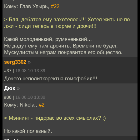
Кому: Глав Упырь,
#22
> Бля, дебатов ему захотелось!!! Хотел жить не по
лжи - сиди теперь в тюрме и дрочи!!!
Какой молоденький, румяненький...
Не дадут ему там дрочить. Времени не будет.
Мускулистым неграм понравится его общество.
serg3302
»
#37 |
16.08.10 13:39
Дочего неполиткоректна гомофобия!!!
Дюк
»
#38 |
16.08.10 13:39
Кому: Nikolai,
#2
> Мэннинг - пидорас во всех смыслах? :)
Но какой полезный.