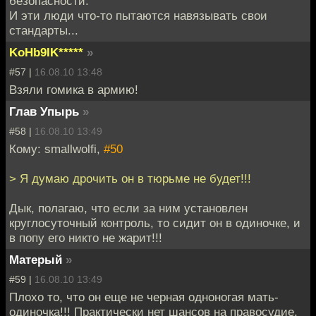
безопасности.
И эти люди что-то пытаются навязывать свои
стандарты...
KoHb9IK*****
»
#57 |
16.08.10 13:48
Взяли гомика в армию!
Глав Упырь
»
#58 |
16.08.10 13:49
Кому: smallwolfi,
#50
> Я думаю дрочить он в тюрьме не будет!!!
Дык, полагаю, что если за ним установлен
круглосуточный контроль, то сидит он в одиночке, и
в попу его никто не жарит!!!
Матерый
»
#59 |
16.08.10 13:49
Плохо то, что он еще не черная одноногая мать-
одиночка!!! Практически нет шансов на правосудие.