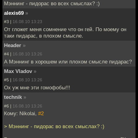
Мэннинг - пидорас во всех смыслах? :)
alexis69
»
#3 |
16.08.10 13:23
От гложет меня сомнение что он гей. По моему он
таки пидарас, в плохом смысле.
Header
»
#4 |
16.08.10 13:26
А Мэннинг в хорошем или плохом смысле пидарас?
Max Vladov
»
#5 |
16.08.10 13:26
Ох уж мне эти гомофобы!!!
technik
»
#6 |
16.08.10 13:26
Кому: Nikolai,
#2
> Мэннинг - пидорас во всех смыслах? :)