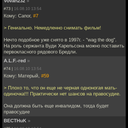
Vovan232
»
#73 |
16.08.10 13:54
Кому: Сапог,
#7
> Гениально. Немедленно снимать фильм!
Нечто подобное уже снято в 1997г. - "wag the dog".
На роль сержанта Вуди Харельсона можно поставить
первокласного рядового Бредли.
A.L.F.-red
»
#74 |
16.08.10 13:54
Кому: Матерый,
#59
> Плохо то, что он еще не черная одноногая мать-
одиночка!!! Практически нет шансов на правосудие.
Она должна быть еще инвалидом, тогда будет
правосудие
BECTHuK
»