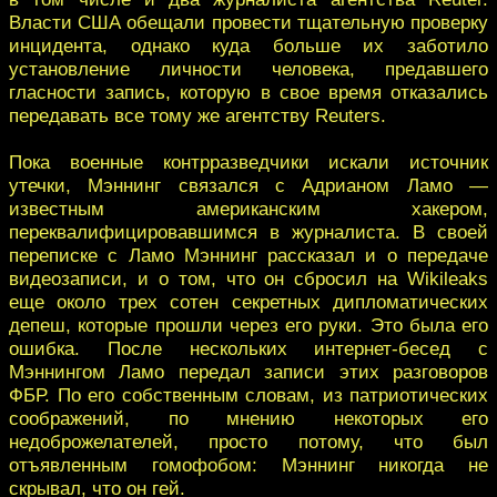
Власти США обещали провести тщательную проверку
инцидента, однако куда больше их заботило
установление личности человека, предавшего
гласности запись, которую в свое время отказались
передавать все тому же агентству Reuters.
Пока военные контрразведчики искали источник
утечки, Мэннинг связался с Адрианом Ламо —
известным американским хакером,
переквалифицировавшимся в журналиста. В своей
переписке с Ламо Мэннинг рассказал и о передаче
видеозаписи, и о том, что он сбросил на Wikileaks
еще около трех сотен секретных дипломатических
депеш, которые прошли через его руки. Это была его
ошибка. После нескольких интернет-бесед с
Мэннингом Ламо передал записи этих разговоров
ФБР. По его собственным словам, из патриотических
соображений, по мнению некоторых его
недоброжелателей, просто потому, что был
отъявленным гомофобом: Мэннинг никогда не
скрывал, что он гей.