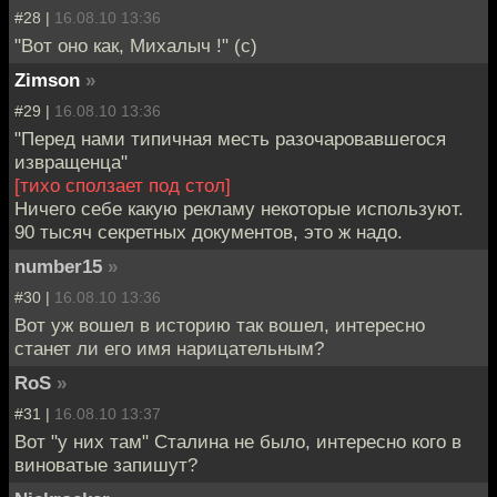
#28 |
16.08.10 13:36
"Вот оно как, Михалыч !" (с)
Zimson
»
#29 |
16.08.10 13:36
"Перед нами типичная месть разочаровавшегося
извращенца"
[тихо сползает под стол]
Ничего себе какую рекламу некоторые используют.
90 тысяч секретных документов, это ж надо.
number15
»
#30 |
16.08.10 13:36
Вот уж вошел в историю так вошел, интересно
станет ли его имя нарицательным?
RoS
»
#31 |
16.08.10 13:37
Вот "у них там" Сталина не было, интересно кого в
виноватые запишут?