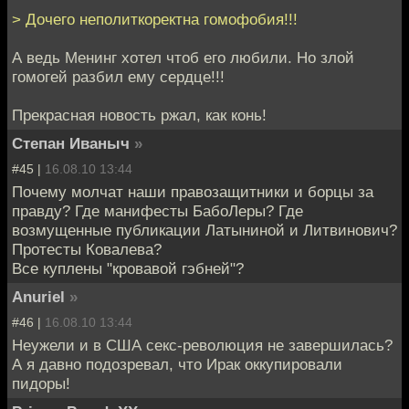
> Дочего неполиткоректна гомофобия!!!
А ведь Менинг хотел чтоб его любили. Но злой
гомогей разбил ему сердце!!!
Прекрасная новость ржал, как конь!
Степан Иваныч
»
#45 |
16.08.10 13:44
Почему молчат наши правозащитники и борцы за
правду? Где манифесты БабоЛеры? Где
возмущенные публикации Латыниной и Литвинович?
Протесты Ковалева?
Все куплены "кровавой гэбней"?
Anuriel
»
#46 |
16.08.10 13:44
Неужели и в США секс-революция не завершилась?
А я давно подозревал, что Ирак оккупировали
пидоры!