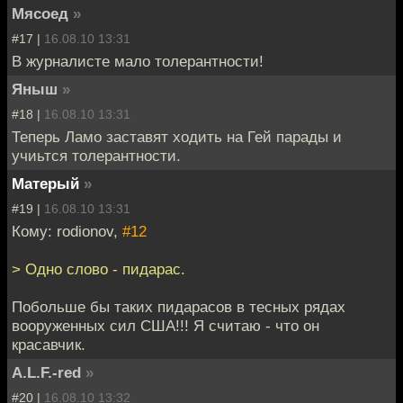
Мясоед
»
#17 |
16.08.10 13:31
В журналисте мало толерантности!
Яныш
»
#18 |
16.08.10 13:31
Теперь Ламо заставят ходить на Гей парады и
учиьтся толерантности.
Матерый
»
#19 |
16.08.10 13:31
Кому: rodionov,
#12
> Одно слово - пидарас.
Побольше бы таких пидарасов в тесных рядах
вооруженных сил США!!! Я считаю - что он
красавчик.
A.L.F.-red
»
#20 |
16.08.10 13:32