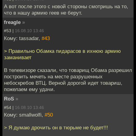
А вот после этого с новой стороны смотришь на то,
что в нашу армию геев не берут.
freagle
»
#53 |
16.08.10 13:46
Кому: tassadar,
#43
> Правильно Обамка пидарасов в ихнюю армию
заманивает
В телевизоре сказали, что товарищ Обама разрешил
построить мечеть на месте разрушенных
небоскребов ВТЦ. Верной дорогой идет товариш,
пожелаем ему удачи.
RoS
»
#54 |
16.08.10 13:46
Кому: smallwolfi,
#50
> Я думаю дрочить он в тюрьме не будет!!!