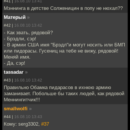
#41 |
16.08.10 13:41
Мэннинга в детстве Солженицин в попу не нюхал??
Матерый
»
#42 |
16.08.10 13:42
- Как звать, рядовой?
- Брэдли, сэр!
- В армии США имя "Брэдл"и могут носить или БМП
или пидорасы. Гусениц на тебе не вижу, рядовой!
Меняй имя.
- Да, сэр!
tassadar
»
#43 |
16.08.10 13:42
Правильно Обамка пидарасов в ихнюю армию
заманивает. Побольше бы таких людей, как рядовой
Меннингитчик!!!
smallwolfi
»
#44 |
16.08.10 13:43
Кому: serg3302,
#37