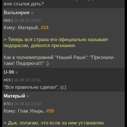
или ссылок дать?
Валькирия
»
#68 |
16.08.10 13:51
Кому: Матерый,
#24
> Теперь вся страна его официально называет
пидорасом, добился признания.
Как в полнометражной "Нашей Раше": "Признали-
таки! Пидорюга!!!" :)
U-99
»
#69 |
16.08.10 13:51
"Все правильно сделал". (с)
Матерый
»
#70 |
16.08.10 13:52
Кому: Глав Упырь,
#58
> Дык, полагаю, что если за ним установлен