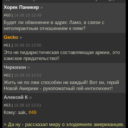
Хорек Паникер
»
#60 |
16.08.10 13:49
Будет ли обвинение в адрес Ламо, в связи с
нетолерантным отношением к геям?
Gecko
»
#61 |
16.08.10 13:50
Это не пидаристическая составляющая армии, это
хамское предательство!!
Черкизон
»
#62 |
16.08.10 13:51
Жить не по лжи способен не каждый! Вот он, герой
Новой Америки - рукопожатный гей-интилихент!
Алексей К
»
#63 |
16.08.10 13:51
Кому: aak,
#49
> Да ну - рассказал миру о злодеяниях американцев.