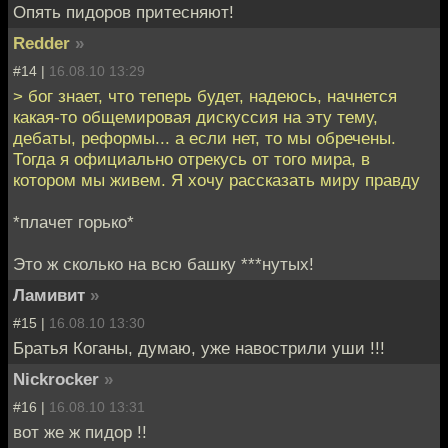
Опять пидоров притесняют!
Redder
»
#14 |
16.08.10 13:29
> бог знает, что теперь будет, надеюсь, начнется
какая-то общемировая дискуссия на эту тему,
дебаты, реформы... а если нет, то мы обречены.
Тогда я официально отрекусь от того мира, в
котором мы живем. Я хочу рассказать миру правду
*плачет горько*
Это ж сколько на всю башку ***нутых!
Ламивит
»
#15 |
16.08.10 13:30
Братья Коганы, думаю, уже навострили уши !!!
Nickrocker
»
#16 |
16.08.10 13:31
вот же ж пидор !!