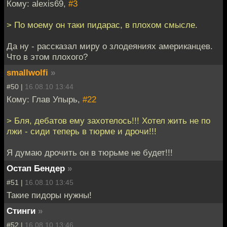
Кому: alexis69,
#3
> По моему он таки пидарас, в плохом смысле.
Да ну - рассказал миру о злодеяниях американцев.
Что в этом плохого?
smallwolfi
»
#50 |
16.08.10 13:44
Кому: Глав Упырь,
#22
> Бля, дебатов ему захотелось!!! Хотел жить не по
лжи - сиди теперь в тюрме и дрочи!!!
Я думаю дрочить он в тюрьме не будет!!!
Остап Бендер
»
#51 |
16.08.10 13:45
Такие пидоры нужны!
Стинги
»
#52 |
16.08.10 13:46