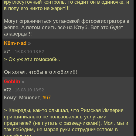
круглосуточный контроль, то сидит он в одиночке, и
в попу его никто не жарит!!!
Могут ограничиться установкой фоторегистратора в
жёппе. А потом слить всё на Ютуб. Вот это будет
алаверды!!!
K0m-r-ad
»
#71 |
16.08.10 13:52
> Ох уж эти гомофобы.
Он хотел, чтобы его любили!!!
Goblin
»
#72 |
16.08.10 13:52
Кому: Монолит,
#67
> Камрады, как-то слышал, что Римская Империя
принципиально не пользовалась услугами
предателей (не путать с разведчиками!). Мол, мы и
так победим, не марая руки сотрудничеством в
подобными.