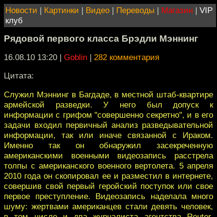
Новости
|
Картинки
|
Видео
|
Переводы
|
Магазин
|
VIP
клуб
Рядовой первого класса Брэдли Мэннинг
16.08.10 13:20
|
Goblin
|
282 комментария
Цитата:
Служил Мэннинг в Багдаде, в местной штаб-квартире
армейской разведки. У него был допуск к
информации с грифом "совершенно секретно", и в его
задачи входил первичный анализ разведывательной
информации, так или иначе связанной с Ираком.
Именно так он обнаружил засекреченную
американскими военными видеозапись расстрела
толпы с американского военного вертолета. 5 апреля
2010 года он скопировал ее и разместил в интернете,
совершив свой первый геройский поступок или свое
первое преступление. Видеозапись наделала много
шуму: жертвами американцев стали девять человек,
в том числе и два журналиста агентства Reuter.