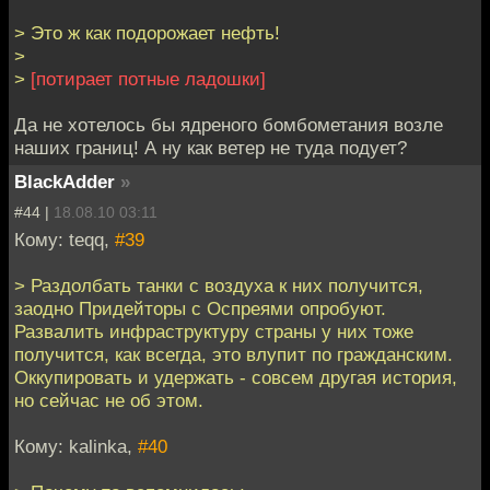
> Это ж как подорожает нефть!
>
>
[потирает потные ладошки]
Да не хотелось бы ядреного бомбометания возле
наших границ! А ну как ветер не туда подует?
BlackAdder
»
#44 |
18.08.10 03:11
Кому: teqq,
#39
> Раздолбать танки с воздуха к них получится,
заодно Придейторы с Оспреями опробуют.
Развалить инфраструктуру страны у них тоже
получится, как всегда, это влупит по гражданским.
Оккупировать и удержать - совсем другая история,
но сейчас не об этом.
Кому: kalinka,
#40