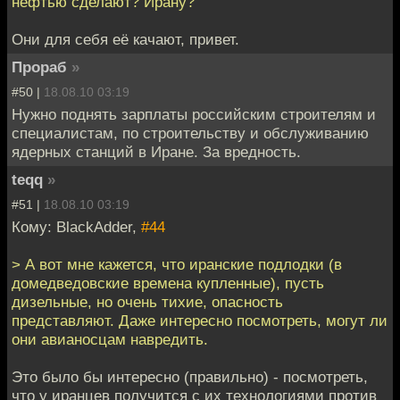
нефтью сделают? Ирану?
Они для себя её качают, привет.
Прораб
»
#50 |
18.08.10 03:19
Нужно поднять зарплаты российским строителям и
специалистам, по строительству и обслуживанию
ядерных станций в Иране. За вредность.
teqq
»
#51 |
18.08.10 03:19
Кому: BlackAdder,
#44
> А вот мне кажется, что иранские подлодки (в
домедведовские времена купленные), пусть
дизельные, но очень тихие, опасность
представляют. Даже интересно посмотреть, могут ли
они авианосцам навредить.
Это было бы интересно (правильно) - посмотреть,
что у иранцев получится с их технологиями против