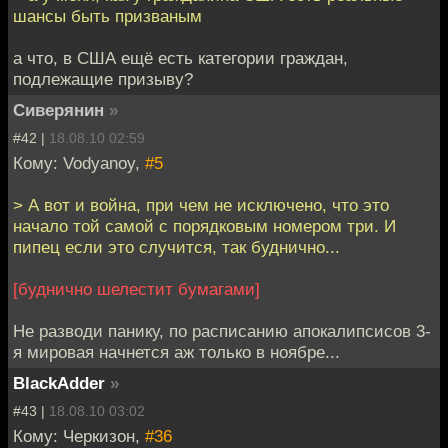
шансы быть призваным
а что, в США ещё есть категории граждан,
подлежащие призыву?
Сиверянин
»
#42 |
18.08.10 02:59
Кому: Vodyanoy,
#5
> А вот и война, при чем не исключено, что это
начало той самой с порядковым номером три. И
пипец если это случится, так буднично...
[буднично шелестит бумагами]
Не разводи панику, по расписанию апокалипсисов 3-
я мировая начнется аж только в ноябре...
BlackAdder
»
#43 |
18.08.10 03:02
Кому: Черкизон,
#36