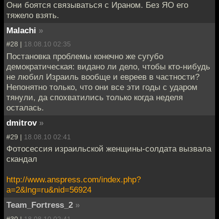
Они боятся связываться с Ираном. Без ЯО его
тяжело взять.
Malachi
»
#28 |
18.08.10 02:35
Постановка проблемы конечно же сугубо
демократическая: видано ли дело, чтобы кто-нибудь
не любил Израиль вообще и евреев в частности?
Непонятно только, что они все эти годы с ударом
тянули, да спохватились только когда неделя
осталась.
dmitrov
»
#29 |
18.08.10 02:41
Фотосессия израильской женщины-солдата вызвала
скандал
http://www.anspress.com/index.php?
a=2&lng=ru&nid=56924
Team_Fortress_2
»
#30 |
18.08.10 02:41