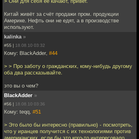
> Они для себя её качают, привет.
Китай живёт за счёт продажи пром. продукции
Америке. Нефть они не едят, а в производстве
используют.
kalinka
»
#55 |
18.08.10 03:32
Кому: BlackAdder,
#44
> > Про заботу о гражданских, кому-нибудь другому
оба два рассказывайте.
это вы о чем?
BlackAdder
»
#56 |
18.08.10 03:36
Кому: teqq,
#51
> Это было бы интересно (правильно) - посмотреть,
что у иранцев получится с их технологиями против
американских, если бы это кого-то интересовало.