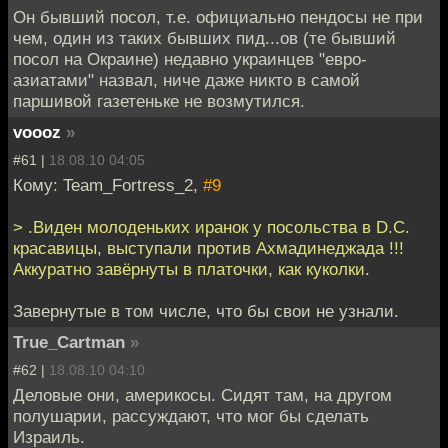
Он бывший посол, т.е. официально пендосы не при
чем, один из таких бывших пид...ов (те бывший
посол на Окраине) недавно украинцев "евро-
азиатами" назвал, ниче даже никто в самой
паршивой газетеньке не возмутился.
voooz
»
#61 |
18.08.10 04:05
Кому: Team_Fortress_2,
#9
> .Виден молоденьких иранок у посольства в D.C.
красавицы, выступали против Ахмадинеджада !!!
Аккуратно завёрнуты в платочки, как куколки.
Завернутые в том числе, что бы свои не узнали.
True_Cartman
»
#62 |
18.08.10 04:10
Деловые они, америкосы. Сидят там, на другом
полушарии, рассуждают, что мог бы сделать
Израиль.