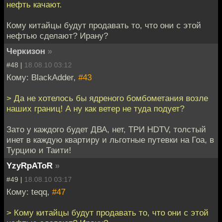
нефть качают.
Кому китайцы будут продавать то, что они с этой
нефтью сделают? Ирану?
Черкизон
»
#48 |
18.08.10 03:12
Кому: BlackAdder,
#43
> Да не хотелось бы ядреного бомбометания возле
наших границ! А ну как ветер не туда подует?
Зато у каждого будет ДВА, нет, ТРИ HDTV, толстый
инет в каждую квартиру и льготные путевки на Гоа, в
Турцию и Таити!
YzyRpAToR
»
#49 |
18.08.10 03:17
Кому: teqq,
#47
> Кому китайцы будут продавать то, что они с этой