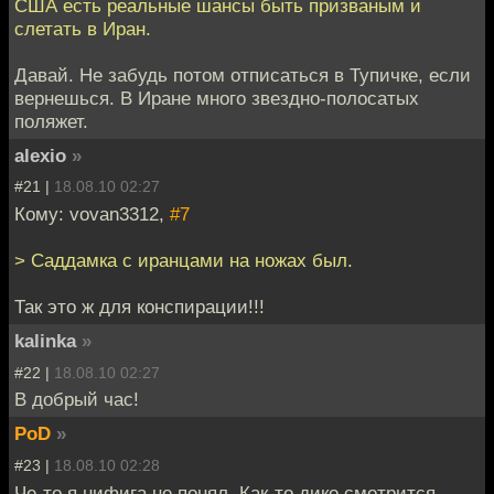
США есть реальные шансы быть призваным и
слетать в Иран.
Давай. Не забудь потом отписаться в Тупичке, если
вернешься. В Иране много звездно-полосатых
поляжет.
alexio
»
#21 |
18.08.10 02:27
Кому: vovan3312,
#7
> Саддамка с иранцами на ножах был.
Так это ж для конспирации!!!
kalinka
»
#22 |
18.08.10 02:27
В добрый час!
PoD
»
#23 |
18.08.10 02:28
Че-то я нифига не понял. Как-то дико смотрится.