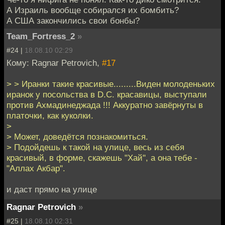
А Израиль вообще собирался их бомбить?
А США закончились свои бонбы?
Team_Fortress_2
»
#24 |
18.08.10 02:29
Кому: Ragnar Petrovich,
#17
> > Иранки такие красивые.........Виден молоденьких
иранок у посольства в D.C. красавицы, выступали
против Ахмадинеджада !!! Аккуратно завёрнуты в
платочки, как куколки.
>
> Может, доведётся познакомиться.
> Подойдешь к такой на улице, весь из себя
красивый, в форме, скажешь "Хай", а она тебе -
"Аллах Акбар".
и даст прямо на улице
Ragnar Petrovich
»
#25 |
18.08.10 02:31