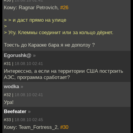
Кому: Ragnar Petrovich,
#26
> > и даст прямо на улице
>
> Угу. Клеммы соединит или за кольцо дёрнет.
Тоесть до Караоке бара я не доползу ?
Egorushk@
»
#31 |
18.08.10 02:41
Интерессно, а если на территории США построить
АЭС, программа сработает?
wodka
»
#32 |
18.08.10 02:41
Ура!
Beefeater
»
#33 |
18.08.10 02:45
Кому: Team_Fortress_2,
#30