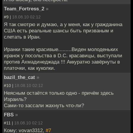
Team_Fortress_2
»
#9 |
18.08.10 02:12
Я так смотрю и думаю, а у меня, как у гражданина
США есть реальные шансы быть призваным и
слетать в Иран.
Иранки такие красивые.........Виден молоденьких
иранок у посольства в D.C. красавицы, выступали
против Ахмадинеджада !!! Аккуратно завёрнуты в
платочки, как куколки.
bazil_the_cat
»
#10 |
18.08.10 02:12
Неясным остаётся только одно - причём здесь
Израиль?
Сами-то зассали жахнуть что-ли?
FBS
»
#11 |
18.08.10 02:12
Кому: vovan3312,
#7