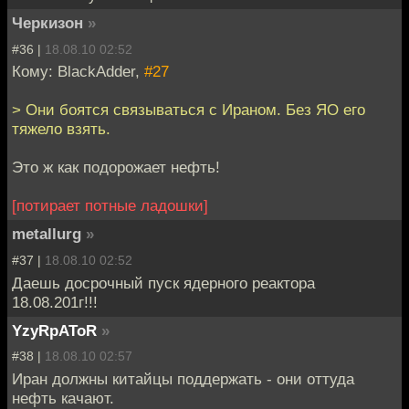
Черкизон
»
#36 |
18.08.10 02:52
Кому: BlackAdder,
#27
> Они боятся связываться с Ираном. Без ЯО его
тяжело взять.
Это ж как подорожает нефть!
[потирает потные ладошки]
metallurg
»
#37 |
18.08.10 02:52
Даешь досрочный пуск ядерного реактора
18.08.201г!!!
YzyRpAToR
»
#38 |
18.08.10 02:57
Иран должны китайцы поддержать - они оттуда
нефть качают.