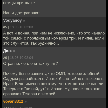
немцы при шахе.
Наши достраивают.
Vodyanoy
»
#5 |
18.08.10 02:03
А вот и война, при чем не исключено, что это начало
той самой с порядковым номером три. И пипец если
это случится, так буднично...
Дюк
»
#6 |
18.08.10 02:04
Странно, чего они так тупят?
Почему бы не заявить, что ОМП, которое злобный
Саддам разработал в Ираке, было тайно вывезено в
Иран. Ведь именно поэтому его там потом не нашли.
Теперь его "не найдут" в Иране. Ну, после того, как
сравняют Тегеран с землей.
vovan3312
»