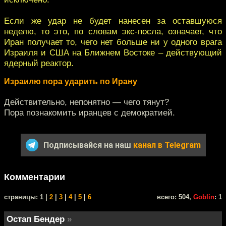
Если же удар не будет нанесен за оставшуюся
неделю, то это, по словам экс-посла, означает, что
Иран получает то, чего нет больше ни у одного врага
Израиля и США на Ближнем Востоке – действующий
ядерный реактор.
Израилю пора ударить по Ирану
Действительно, непонятно — чего тянут?
Пора познакомить иранцев с демократией.
Подписывайся на наш
канал в Telegram
Комментарии
cтраницы: 1 |
2
|
3
|
4
|
5
|
6
всего: 504,
Goblin
: 1
Остап Бендер
»