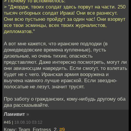
> Почему то вспомнилось:
> "Джордж, твоих солдат здесь порвут на части. 250
тысяч отборных солдат Ирака! Они все разнесут.
Они всю пустыню пройдут за один час! Они взорвут
все твои эсминцы, всех твоих журналистов,
дипломатов."
А вот мне кажется, что иранские подлодки (в
домедведовские времена купленные), пусть
дизельные, но очень тихие, опасность
представляют. Даже интересно посмотреть, могут ли
они авианосцам навредить. Если смогут, то взлетать
будет не с чего. Иранская армия вооружена и
выучена намного лучше иракской. Если звездно-
полосатые не лезут, значит трусят.
Про заботу о гражданских, кому-нибудь другому оба
два рассказывайте.
Ламивит
»
#45 |
18.08.10 03:12
Кому: Team_Fortress_2,
#9