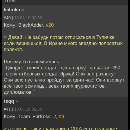
этом.
kalinka
»
#40 |
18.08.10 02:59
Кому: BlackAdder,
#20
> Давай. Не забудь потом отписаться в Тупичке,
если вернешься. В Иране много звездно-полосатых
поляжет.
Почему то вспомнилось:
"Джордж, твоих солдат здесь порвут на части. 250
тысяч отборных солдат Ирака! Они все разнесут.
Они всю пустыню пройдут за один час! Они взорвут
все твои эсминцы, всех твоих журналистов,
дипломатов."
teqq
»
#41 |
18.08.10 02:59
Кому: Team_Fortress_2,
#9
> а у меня, как у гражданина США есть реальные