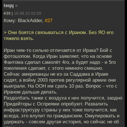
teqq
»
#39 |
18.08.10 02:59
Кому: BlackAdder,
#27
> Они боятся связываться с Ираном. Без ЯО его
тяжело взять.
Иран чем-то сильно отличается от Ирака? Бой с
фотошопом. Когда Иран заявляет, что на основе
Фантома сделал самолёт 4го, а будет надо - и 5го
поколения сделает, с этого немного смешно.
Сейчас американцы не из-за Саддама в Ираке
сидят, а войну 2003 против регулярной армии они
выиграли. На ООН им срать 10 раз. Вопрос - что с
Ираном дальше делать.
Раздолбать танки с воздуха к них получится, заодно
Придейторы с Оспреями опробуют. Развалить
инфраструктуру страны у них тоже получится, как
всегда, это влупит по гражданским. Оккупировать и
удержать - совсем другая история, но сейчас не об