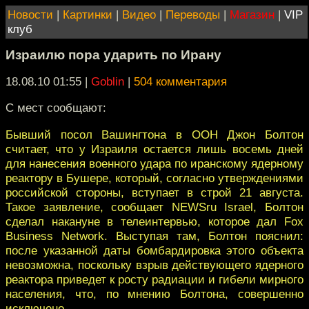
Новости
|
Картинки
|
Видео
|
Переводы
|
Магазин
|
VIP
клуб
Израилю пора ударить по Ирану
18.08.10 01:55
|
Goblin
|
504 комментария
С мест сообщают:
Бывший посол Вашингтона в ООН Джон Болтон
считает, что у Израиля остается лишь восемь дней
для нанесения военного удара по иранскому ядерному
реактору в Бушере, который, согласно утверждениями
российской стороны, вступает в строй 21 августа.
Такое заявление, сообщает NEWSru Israel, Болтон
сделал накануне в телеинтервью, которое дал Fox
Business Network. Выступая там, Болтон пояснил:
после указанной даты бомбардировка этого объекта
невозможна, поскольку взрыв действующего ядерного
реактора приведет к росту радиации и гибели мирного
населения, что, по мнению Болтона, совершенно
исключено.