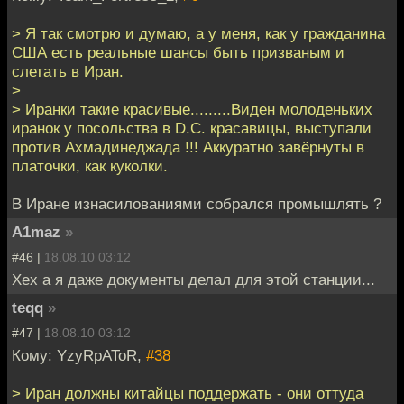
> Я так смотрю и думаю, а у меня, как у гражданина
США есть реальные шансы быть призваным и
слетать в Иран.
>
> Иранки такие красивые.........Виден молоденьких
иранок у посольства в D.C. красавицы, выступали
против Ахмадинеджада !!! Аккуратно завёрнуты в
платочки, как куколки.
В Иране изнасилованиями собрался промышлять ?
A1maz
»
#46 |
18.08.10 03:12
Хех а я даже документы делал для этой станции...
teqq
»
#47 |
18.08.10 03:12
Кому: YzyRpAToR,
#38
> Иран должны китайцы поддержать - они оттуда