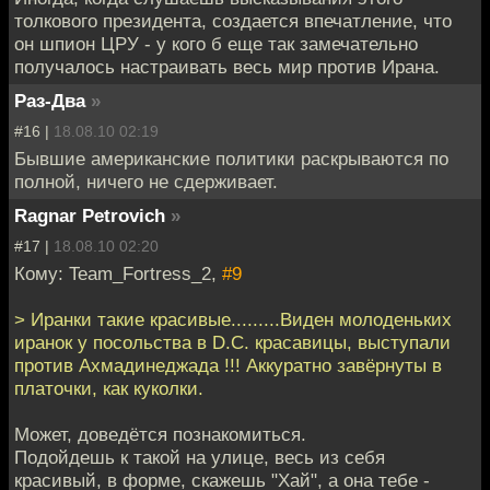
толкового президента, создается впечатление, что
он шпион ЦРУ - у кого б еще так замечательно
получалось настраивать весь мир против Ирана.
Раз-Два
»
#16 |
18.08.10 02:19
Бывшие американские политики раскрываются по
полной, ничего не сдерживает.
Ragnar Petrovich
»
#17 |
18.08.10 02:20
Кому: Team_Fortress_2,
#9
> Иранки такие красивые.........Виден молоденьких
иранок у посольства в D.C. красавицы, выступали
против Ахмадинеджада !!! Аккуратно завёрнуты в
платочки, как куколки.
Может, доведётся познакомиться.
Подойдешь к такой на улице, весь из себя
красивый, в форме, скажешь "Хай", а она тебе -