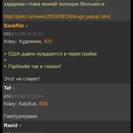
задержан глава конной полиции Вильнюса
http://polit.ru/news/2010/08/18/drugs.popup.html
BankRat
»
#33 |
18.08.10 15:19
Кому: Художник,
#22
> США давно нуждаются в перестройке
>
> Горбачёв так и сказал!
Этот не соврет!
Tef
»
#34 |
18.08.10 15:19
Кому: KatyKat,
#19
Гамбургерами.
Ravid
»