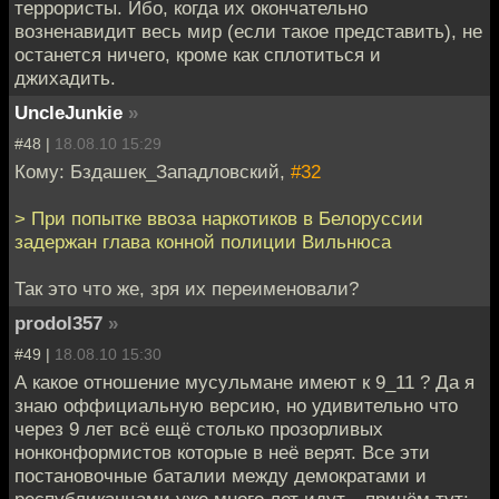
террористы. Ибо, когда их окончательно
возненавидит весь мир (если такое представить), не
останется ничего, кроме как сплотиться и
джихадить.
UncleJunkie
»
#48 |
18.08.10 15:29
Кому: Бздашек_Западловский,
#32
> При попытке ввоза наркотиков в Белоруссии
задержан глава конной полиции Вильнюса
Так это что же, зря их переименовали?
prodol357
»
#49 |
18.08.10 15:30
А какое отношение мусульмане имеют к 9_11 ? Да я
знаю оффициальную версию, но удивительно что
через 9 лет всё ещё столько прозорливых
нонконформистов которые в неё верят. Все эти
постановочные баталии между демократами и