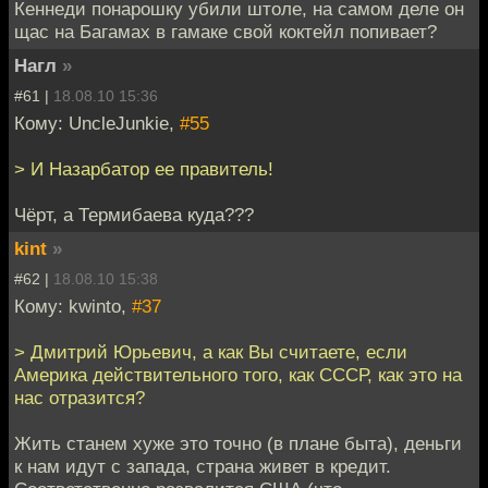
Кеннеди понарошку убили штоле, на самом деле он
щас на Багамах в гамаке свой коктейл попивает?
Нагл
»
#61 |
18.08.10 15:36
Кому: UncleJunkie,
#55
> И Назарбатор ее правитель!
Чёрт, а Термибаева куда???
kint
»
#62 |
18.08.10 15:38
Кому: kwinto,
#37
> Дмитрий Юрьевич, а как Вы считаете, если
Америка действительного того, как СССР, как это на
нас отразится?
Жить станем хуже это точно (в плане быта), деньги
к нам идут с запада, страна живет в кредит.