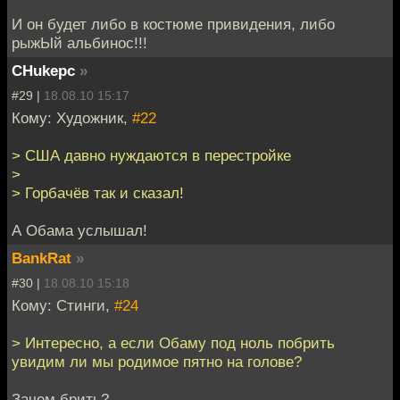
И он будет либо в костюме привидения, либо
рыжЫй альбинос!!!
CHukepc
»
#29 |
18.08.10 15:17
Кому: Художник,
#22
> США давно нуждаются в перестройке
>
> Горбачёв так и сказал!
А Обама услышал!
BankRat
»
#30 |
18.08.10 15:18
Кому: Стинги,
#24
> Интересно, а если Обаму под ноль побрить
увидим ли мы родимое пятно на голове?
Зачем брить?