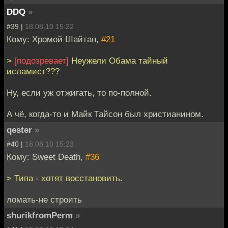
DDQ
»
#39 |
18.08.10 15:22
Кому: Хромой Шайтан,
#21
>
[подозревает]
Неужели Обама тайный
исламист???
Ну, если уж отжигать, то по-полной.
А чё, когда-то и Майк Тайсон был христианином.
qester
»
#40 |
18.08.10 15:23
Кому: Sweet Death,
#36
> Типа - хотят восстановить.
ломать-не строить
shurikfromPerm
»