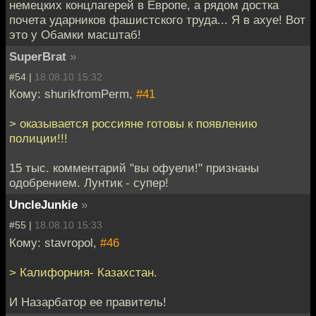
немецких концлагерей в Европе, а рядом достка
почета ударников фашистского труда... Я в ахуе! Вот
это у Обамки масштаб!
SuperBrat
»
#54 |
18.08.10 15:32
Кому: shurikfromPerm,
#41
> оказывается россияне готовы к появлению
полиции!!!
15 тыс. комментарий "вы офуели!" признаны
одобрением. Лунтик - супер!
UncleJunkie
»
#55 |
18.08.10 15:33
Кому: stavropol,
#46
> Калифорния- Казахстан.
И Назарбатор ее правитель!