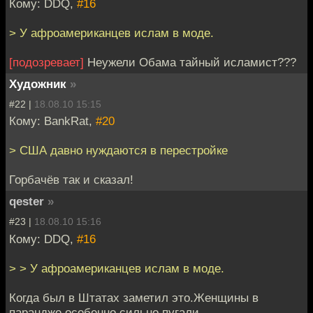
Кому: DDQ,
#16
> У афроамериканцев ислам в моде.
[подозревает]
Неужели Обама тайный исламист???
Художник
»
#22 |
18.08.10 15:15
Кому: BankRat,
#20
> США давно нуждаются в перестройке
Горбачёв так и сказал!
qester
»
#23 |
18.08.10 15:16
Кому: DDQ,
#16
> > У афроамериканцев ислам в моде.
Когда был в Штатах заметил это.Женщины в
парандже особенно сильно пугали.