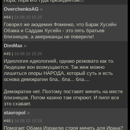
OverchenkoAG
»
#44 |
18.08.10 15:25
Говорил же академик Фоменко, что Барак Хусейн
Обама и Саддам Хусейн - это пять братьев
близнецов, а американцы не поверили!
DimMax
»
#45 |
18.08.10 15:25
Идеология идеологией, однако резковато как то.
Людишки вон возмущаются. Так жеж можно
лишиться опоры НАРОДА, который суть и есть
основа демократии бла.. бла... бла....
Демократии нет. Поэтому поставят мечеть на месте
близнецов. Потом казино там откроют. И пипл все
это схавает.
stavropol
»
#46 |
18.08.10 15:26
Помогает Обама Израилю строя мечеть для Ирана?