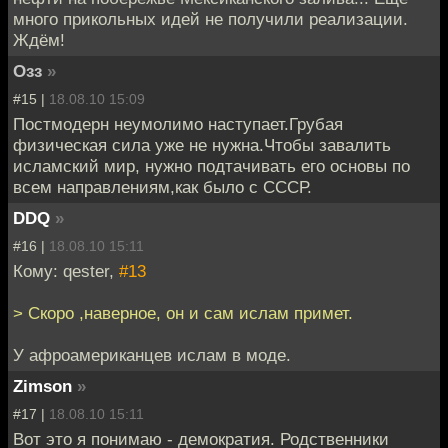
много прикольных идей не получили реализации.
Ждём!
Озз
»
#15 |
18.08.10 15:09
Постмодерн неумолимо наступает.Грубая
физическая сила уже не нужна.Чтобы завалить
исламский мир, нужно подтачивать его основы по
всем направлениям,как было с СССР.
DDQ
»
#16 |
18.08.10 15:11
Кому: qester,
#13
> Скоро ,наверное, он и сам ислам примет.
У афроамериканцев ислам в моде.
Zimson
»
#17 |
18.08.10 15:11
Вот это я понимаю - демократия. Родственники