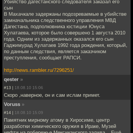
Убийство дагестанского следователя заказал его
сын
В Махачкале задержаны подозреваемые в убийстве
замначальника следственного управления МВД
Дагестана, подполковника юстиции Юнуса
Хулатаева, которое было совершено 1 августа 2010
года. Одним из задержанных оказался его сын
Гаджимурад Хулатаев 1992 года рождения, который,
по данным следствия, является заказчиком
преступления, сообщает РАПСИ.
http://news.rambler.ru/7296251/
qester
»
#13 |
18.08.10 15:06
Скоро ,наверное, он и сам ислам примет.
Voruss
»
#14 |
18.08.10 15:09
Памятник мирному атому в Хиросиме, центр
разработки химического оружия в Ираке, Музей
нефти на побережье Мексиканского залива... Ещё