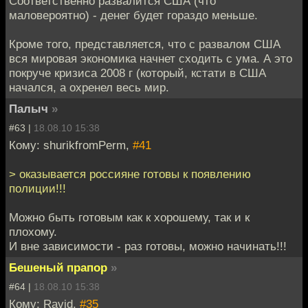
Соответственно развалится США (что
маловероятно) - денег будет гораздо меньше.
Кроме того, представляется, что с развалом США
вся мировая экономика начнет сходить с ума. А это
покруче кризиса 2008 г (который, кстати в США
начался, а охренел весь мир.
Палыч
»
#63 |
18.08.10 15:38
Кому: shurikfromPerm,
#41
> оказывается россияне готовы к появлению
полиции!!!
Можно быть готовым как к хорошему, так и к
плохому.
И вне зависимости - раз готовы, можно начинать!!!
Бешеный прапор
»
#64 |
18.08.10 15:38
Кому: Ravid,
#35