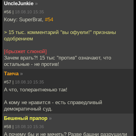
UncleJunkie
»
#56 |
18.08.10 15:35
Кому: SuperBrat,
#54
> 15 тыс. комментарий "вы офуели!" признаны
одобрением
[брызжет слюной]
Зачем врать?! 15 тыс "против" означают, что
остальные - не против!
Танча
»
#57 |
18.08.10 15:35
А что, толерантненько так!
А кому не нравится - есть справедливый
демократичный суд.
Бешеный прапор
»
#58 |
18.08.10 15:36
А почему бы и не мечеть? Разве башни разрушили