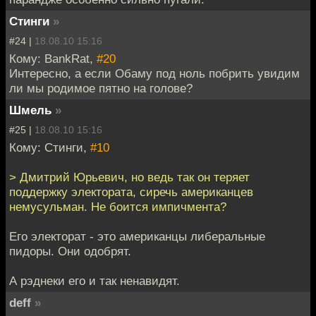
Стинги
»
#24 |
18.08.10 15:16
Кому: BankRat,
#20
Интересно, а если Обаму под ноль побрить увидим
ли мы родимое пятно на голове?
Шмель
»
#25 |
18.08.10 15:16
Кому: Стинги,
#10
> Дмитрий Юрьевич, но ведь так он теряет
поддержку электората, сиречь американцев
немусульман. Не боится импичмента?
Его электорат - это американцы либеральные
пидоры. Они одобрят.
А рэднеки его и так ненавидят.
deff
»