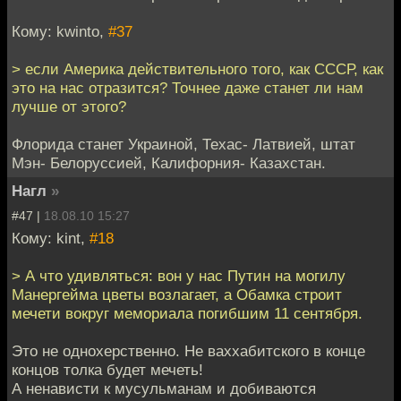
Кому: kwinto,
#37
> если Америка действительного того, как СССР, как
это на нас отразится? Точнее даже станет ли нам
лучше от этого?
Флорида станет Украиной, Техас- Латвией, штат
Мэн- Белоруссией, Калифорния- Казахстан.
Нагл
»
#47 |
18.08.10 15:27
Кому: kint,
#18
> А что удивляться: вон у нас Путин на могилу
Манергейма цветы возлагает, а Обамка строит
мечети вокруг мемориала погибшим 11 сентября.
Это не однохерственно. Не ваххабитского в конце
концов толка будет мечеть!
А ненависти к мусульманам и добиваются