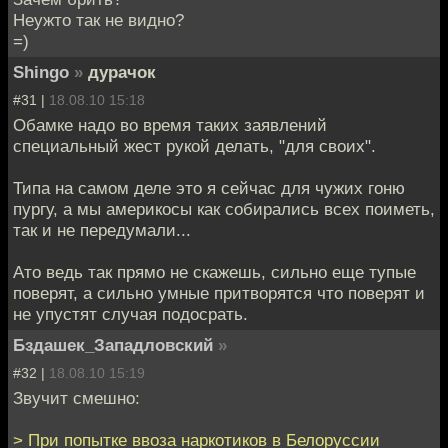
Неужто так не видно?
=)
Shingo
»
дурачок
#31 |
18.08.10 15:18
Обамке надо во время таких заявлений
специальный жест рукой делать, "для своих".
Типа на самом деле это я сейчас для чужих гоню
пургу, а мы америкосы как собирались всех поиметь,
так и не передумали...
Ато ведь так прямо не скажешь, сильно еще тупые
поверят, а сильно умные притворятся что поверят и
не упустят случая подосрать.
Бздашек_Западловский
»
#32 |
18.08.10 15:19
Звучит смешно:
> При попытке ввоза наркотиков в Белоруссии