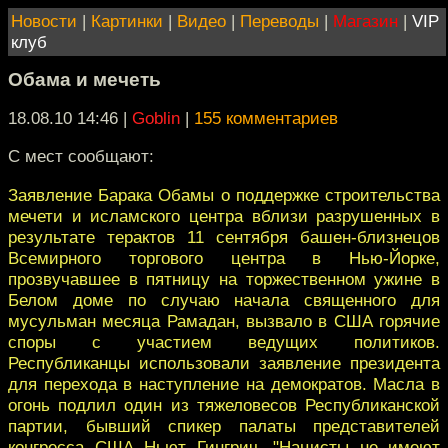
Новости
|
Картинки
|
Видео
|
Переводы
|
Магазин
|
VIP
клуб
Обама и мечеть
18.08.10 14:46
|
Goblin
|
155 комментариев
С мест сообщают:
Заявление Барака Обамы о поддержке строительства
мечети и исламского центра вблизи разрушенных в
результате терактов 11 сентября башен-близнецов
Всемирного торгового центра в Нью-Йорке,
прозвучавшее в пятницу на торжественном ужине в
Белом доме по случаю начала священного для
мусульман месяца Рамадан, вызвало в США горячие
споры с участием ведущих политиков.
Республиканцы использовали заявление президента
для перехода в наступление на демократов. Масла в
огонь подлил один из тяжеловесов Республиканской
партии, бывший спикер палаты представителей
конгресса США Ньют Гингрич. "Нацисты не имеют