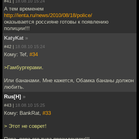
#41 |
18.08.10 15:24
А тем временем
http://lenta.ru/news/2010/08/18/police/
оказывается россияне готовы к появлению
полиции!!!
KatyKat
»
#42 |
18.08.10 15:24
Кому: Tef,
#34
>Гамбургерами.
Или бананами. Мне кажется, Обамка бананы должон
любить.
Rus[H]
»
#43 |
18.08.10 15:25
Кому: BankRat,
#33
> Этот не соврет!
Пора, пора его туда президентом!!!