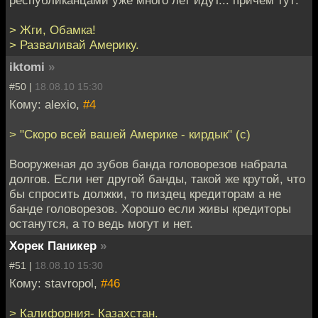
республиканцами уже много лет идут... причём тут:
> Жги, Обамка!
> Разваливай Америку.
iktomi
»
#50 |
18.08.10 15:30
Кому: alexio,
#4
> "Скоро всей вашей Америке - кирдык" (с)
Вооруженая до зубов банда головорезов набрала
долгов. Если нет другой банды, такой же крутой, что
бы спросить должки, то пиздец кредиторам а не
банде головорезов. Хорошо если живы кредиторы
останутся, а то ведь могут и нет.
Хорек Паникер
»
#51 |
18.08.10 15:30
Кому: stavropol,
#46
> Калифорния- Казахстан.