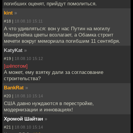
погибших оценят, прийдут помолиться.
kint
»
#18 |
18.08.10 15:11
А что удивляться: вон у нас Путин на могилу
Манергейма цветы возлагает, а Обамка строит
мечети вокруг мемориала погибшим 11 сентября.
KatyKat
»
#19 |
18.08.10 15:12
[шёпотом]
А может, ему взятку дали за согласование
строительства?
BankRat
»
#20 |
18.08.10 15:14
США давно нуждаются в перестройке,
модернизации и инновациях!
Хромой Шайтан
»
#21 |
18.08.10 15:14