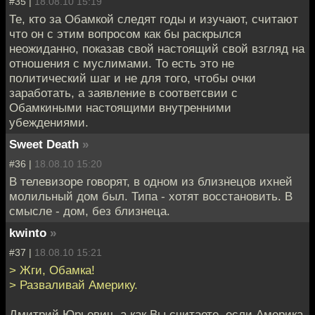
#35 |
18.08.10 15:19
Те, кто за Обамкой следят годы и изучают, считают
что он с этим вопросом как бы раскрылся
неожиданно, показав свой настоящий свой взгляд на
отношения с муслимами. То есть это не
политический шаг и не для того, чтобы очки
заработать, а заявление в соответсвии с
Обамкиными настоящими внутренними
убеждениями.
Sweet Death
»
#36 |
18.08.10 15:20
В телевизоре говорят, в одном из близнецов ихней
молильный дом был. Типа - хотят восстановить. В
смысле - дом, без близнеца.
kwinto
»
#37 |
18.08.10 15:21
> Жги, Обамка!
> Разваливай Америку.
Дмитрий Юрьевич, а как Вы считаете, если Америка