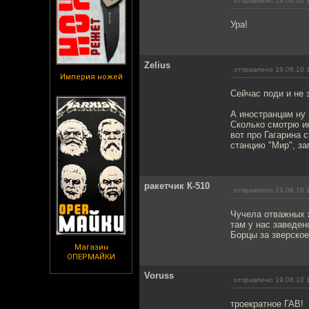
отправлено 19.08.10 
Ура!
Zelius
отправлено 19.08.10 
Империя ножей
Сейчас поди и не з
А иностранцам ну 
Сколько смотрю ин
вот про Гагарина 
станцию "Мир", за
ракетчик К-510
отправлено 19.08.10 
Чучела отважных 
там у нас заведен
Борцы за зверское
Магазин
ОПЕРМАЙКИ
Voruss
отправлено 19.08.10 
троекратное ГАВ!