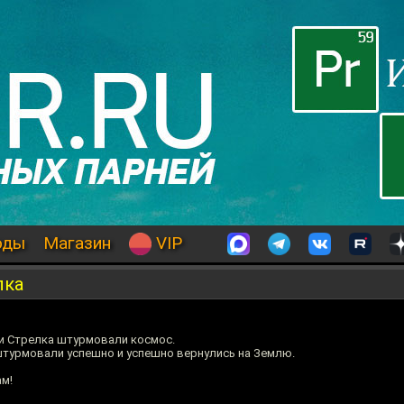
оды
Магазин
VIP
лка
 и Стрелка штурмовали космос.
штурмовали успешно и успешно вернулись на Землю.
ам!