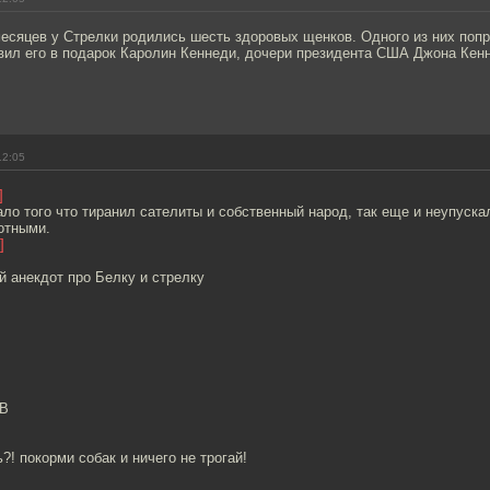
есяцев у Стрелки родились шесть здоровых щенков. Одного из них попр
вил его в подарок Каролин Кеннеди, дочери президента США Джона Кен
12:05
]
ло того что тиранил сателиты и собственный народ, так еще и неупуска
отными.
]
 анекдот про Белку и стрелку
АВ
?! покорми собак и ничего не трогай!