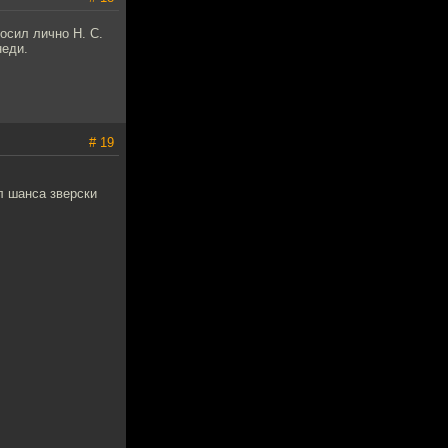
осил лично Н. С.
неди.
# 19
л шанса зверски