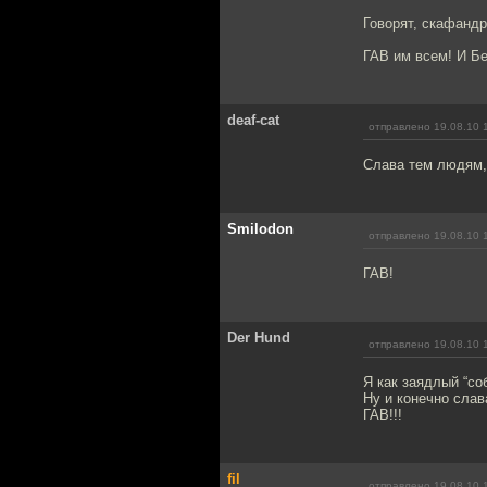
Говорят, скафандр
ГАВ им всем! И Бе
deaf-cat
отправлено 19.08.10 
Слава тем людям,
Smilodon
отправлено 19.08.10 
ГАВ!
Der Hund
отправлено 19.08.10 
Я как заядлый “со
Ну и конечно слав
ГАВ!!!
fil
отправлено 19.08.10 