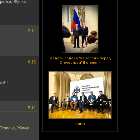
трелка, Жучка,
# 12
Медаль ордена "За заслуги перед
# 13
Отечеством" II степени
ы!!!
# 14
РВИО
Стрелка, Жучка,