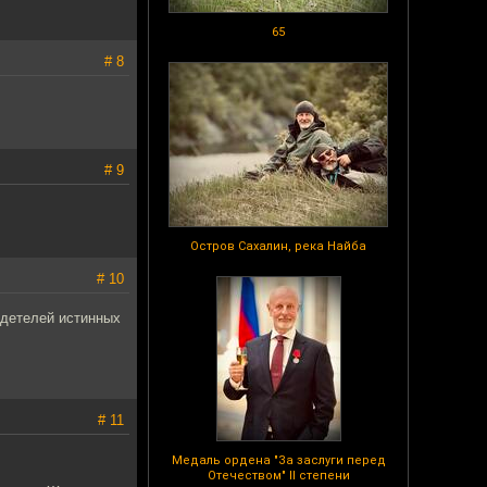
65
# 8
# 9
Остров Сахалин, река Найба
# 10
идетелей истинных
# 11
Медаль ордена "За заслуги перед
Отечеством" II степени