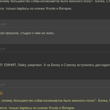
почему большинство собак-космонавтов было женского пола? - Белка, С
ся, только барбосы по кличке Уголёк и Ветерок.
11:55
кое прошлое, стыдно о нём не знать.
11:57
Р, ЕМНИП, Лайку умертвил. А за Белку и Стрелку вступились диссидент
11:57
11
, почему большинство собак-космонавтов было женского пола? - Белка, 
ятся, только барбосы по кличке Уголёк и Ветерок.