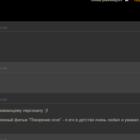
Goblin рекомендует
соз
11:43
11:43
11:45
живающему персоналу :)!
енный фильм "Покорение огня" - я его в детстве очень любил и уважал.