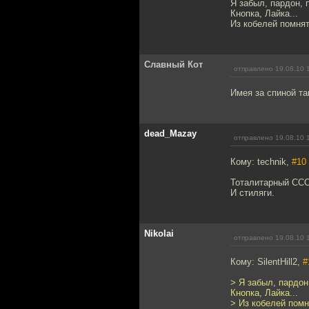
Я забыл, пардон, 
Кнопка, Лайка...
Из кобелей помнят
Славный Кот
отправлено 19.08.10 
Имея за спиной та
dead_Mazay
отправлено 19.08.10 
Кому: technik,
#10
Тоталитарный ССС
И стиляги.
Nikolai
отправлено 19.08.10 
Кому: SilentHill2,
#
> Я забыл, пардон
Кнопка, Лайка...
> Из кобелей помн