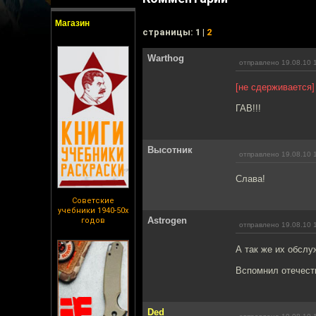
Магазин
cтраницы: 1 |
2
Warthog
отправлено 19.08.10 
[не сдерживается]
ГАВ!!!
Высотник
отправлено 19.08.10 
Слава!
Советские
учебники 1940-50х
Astrogen
годов
отправлено 19.08.10 
А так же их обслу
Вспомнил отечеств
Ded