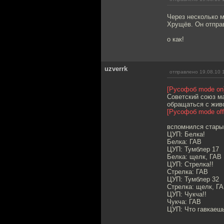
Через несколько м
Хрущёв. Он отпра
о как!
uzverrk
отправлено 19.08.10 
[Русофоб mode on
Советский союз ма
обращаться с жив
[Русофоб mode off
вспомнился старый
ЦУП: Белка!
Белка: ГАВ
ЦУП: Тумблер 17
Белка: щелк, ГАВ
ЦУП: Стрелка!!
Стрелка: ГАВ
ЦУП: Тумблер 32
Стрелка: щелк, Г
ЦУП: Чукча!!
Чукча: ГАВ
ЦУП: Что гавкаешь