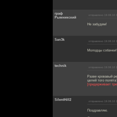
граф
отправлено 19.08.10 
Рымникский
Не забудем!
San3k
отправлено 19.08.10 
Молодцы собачки!
technik
отправлено 19.08.10 
Разве кровавый р
целей того полёта?
[придерживает тр
SilentHill2
отправлено 19.08.10 
Поздравляю.