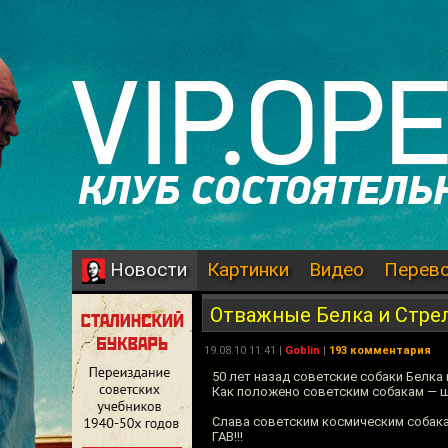
Картинки
Видео
Перев
Новости
Отважные Белка и Стре
19.08.10 11:41 |
Goblin
|
193 комментария
50 лет назад советские собаки Белка
Как положено советским собакам — 
Слава советским космическим собак
ГАВ!!!