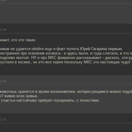
11:46
11:49
нают, кто это такие.
никак не удается обойти еще и факт полета Юрий Гагарина первым.
остранное про освоение космоса - и здесь были, и туда слетали, и это и
стыдливо молчат. НУ и про МКС феерично рассказывают - дескать, эти 
пустили в космос, но это все херня поскольку МКС это настоящее чудо!
11:50
животных хранятся в музее космонавтики, интересующимся можно подой
о? живее всех живых.
 счастье настойчиво требуют похоронить, с почестями.
11:51