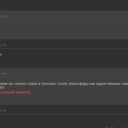
11:54
11:54
!!
11:54
ежим не спалил собак в плотных слоях атмосферы как единственных св
!!!
еснувший шаблон]
11:55