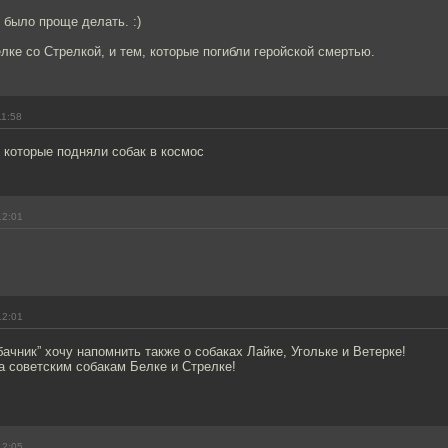
 было проще делать. :)
лке со Стрелкой, и тем, которые погибли геройской смертью.
11:58
 которые подняли собак в космос
12:01
12:01
бачник” хочу напомнить также о собаках Лайке, Угольке и Ветерке!
а советским собакам Белке и Стрелке!
12:05