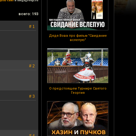
дать сайт
в megagroup.ru
всего: 193
# 1
Дядя Вова про фильм "Свидание
вслепую"
# 2
О предстоящем Турнире Святого
Георгия
# 3
# 4