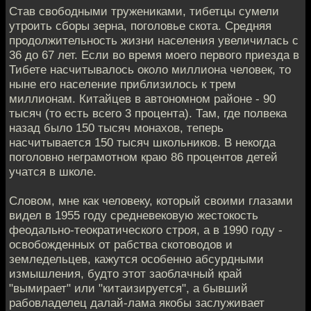
Став свободными тружениками, тибетцы сумели
утроить сборы зерна, поголовье скота. Средняя
продолжительность жизни населения увеличилась с
36 до 67 лет. Если во время моего первого приезда в
Тибете насчитывалось около миллиона человек, то
ныне его население приблизилось к трем
миллионам. Китайцев в автономном районе - 90
тысяч (то есть всего 3 процента). Там, где полвека
назад было 150 тысяч монахов, теперь
насчитывается 150 тысяч школьников. В некогда
поголовно неграмотном краю 86 процентов детей
учатся в школе.
Словом, мне как человеку, который своими глазами
видел в 1955 году средневековую жестокость
феодально-теократического строя, а в 1990 году -
освобожденных от рабства скотоводов и
земледельцев, кажутся особенно абсурдными
измышления, будто этот заоблачный край
"вымирает" или "китаизируется", а бывший
рабовладелец далай-лама якобы заслуживает