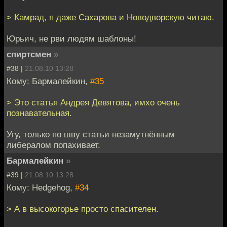
> Камрад, я даже Сахарова и Новодворскую читаю.
Юрьич, не рви людям шаблоны!
спиртсмен
»
#38 |
21.08.10 13:28
Кому: Бармалейкин,
#35
> Это статья Андрея Девятова, имхо очень
познавательная.
Угу, только по шву статьи незамутнённым
либералом попахивает.
Бармалейкин
»
#39 |
21.08.10 13:28
Кому: Hedgehog,
#34
> А в высокогорье просто спасителен.