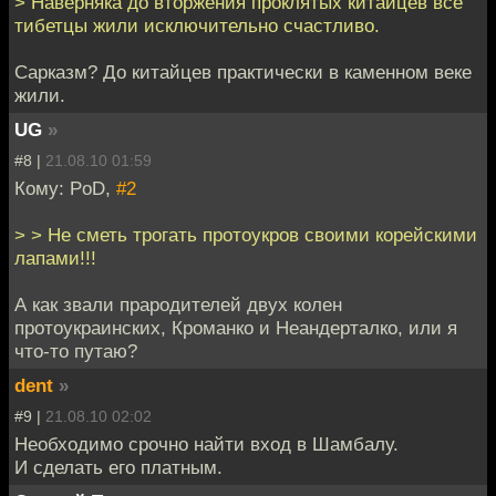
> Наверняка до вторжения проклятых китайцев все
тибетцы жили исключительно счастливо.
Сарказм? До китайцев практически в каменном веке
жили.
UG
»
#8 |
21.08.10 01:59
Кому: PoD,
#2
> > Не сметь трогать протоукров своими корейскими
лапами!!!
А как звали прародителей двух колен
протоукраинских, Кроманко и Неандерталко, или я
что-то путаю?
dent
»
#9 |
21.08.10 02:02
Необходимо срочно найти вход в Шамбалу.
И сделать его платным.