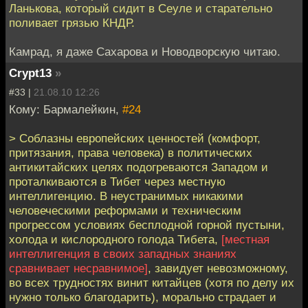
Ланькова, который сидит в Сеуле и старательно
поливает грязью КНДР.
Камрад, я даже Сахарова и Новодворскую читаю.
Crypt13
»
#33 |
21.08.10 12:26
Кому: Бармалейкин,
#24
> Соблазны европейских ценностей (комфорт,
притязания, права человека) в политических
антикитайских целях подогреваются Западом и
проталкиваются в Тибет через местную
интеллигенцию. В неустранимых никакими
человеческими реформами и техническим
прогрессом условиях бесплодной горной пустыни,
холода и кислородного голода Тибета,
[местная
интеллигенция в своих западных знаниях
сравнивает несравнимое]
, завидует невозможному,
во всех трудностях винит китайцев (хотя по делу их
нужно только благодарить), морально страдает и