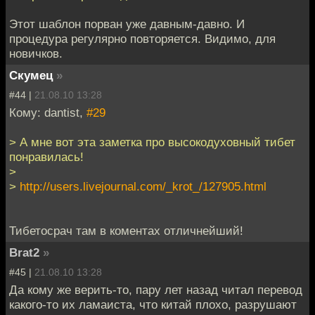
Этот шаблон порван уже давным-давно. И
процедура регулярно повторяется. Видимо, для
новичков.
Скумец
»
#44 |
21.08.10 13:28
Кому: dantist,
#29
> А мне вот эта заметка про высокодуховный тибет
понравилась!
>
>
http://users.livejournal.com/_krot_/127905.html
Тибетосрач там в коментах отличнейший!
Brat2
»
#45 |
21.08.10 13:28
Да кому же верить-то, пару лет назад читал перевод
какого-то их ламаиста, что китай плохо, разрушают