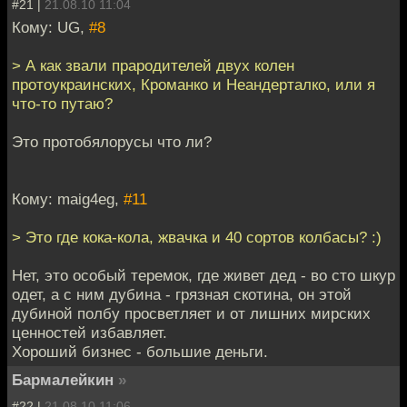
#21 |
21.08.10 11:04
Кому: UG,
#8
> А как звали прародителей двух колен
протоукраинских, Кроманко и Неандерталко, или я
что-то путаю?
Это протобялорусы что ли?
Кому: maig4eg,
#11
> Это где кока-кола, жвачка и 40 сортов колбасы? :)
Нет, это особый теремок, где живет дед - во сто шкур
одет, а с ним дубина - грязная скотина, он этой
дубиной полбу просветляет и от лишних мирских
ценностей избавляет.
Хороший бизнес - большие деньги.
Бармалейкин
»
#22 |
21.08.10 11:06