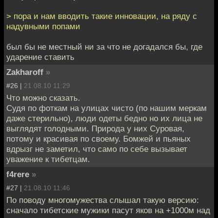
> пора и нам вводить такие инновации, на ряду с
надувными попами
был бы не местный ни за что не догадался бы, где
ударение ставить
Zakharoff
»
#26 |
21.08.10 11:29
Что можно сказать.
Судя по фоткам на улицах чисто (по нашим меркам
даже стерильно), люди одеты бедно но их лица не
выглядят голодными. Природа у них Суровая,
потому и красивая по своему. Бомжей и пьяных
вдрызг не заметил, что само по себе вызывает
уважение к тибетцам.
f4rere
»
#27 |
21.08.10 11:46
По поводу многомужества слышал такую версию:
сначало тибетские мужики пасут яков на +1000м над