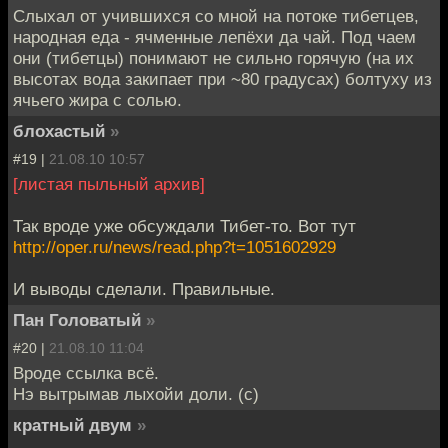
Слыхал от учившихся со мной на потоке тибетцев,
народная еда - ячменные лепёхи да чай. Под чаем
они (тибетцы) понимают не сильно горячую (на их
высотах вода закипает при ~80 градусах) болтуху из
ячьего жира с солью.
блохастый
»
#19 |
21.08.10 10:57
[листая пыльный архив]
Так вроде уже обсуждали Тибет-то. Вот тут
http://oper.ru/news/read.php?t=1051602929
И выводы сделали. Правильные.
Пан Головатый
»
#20 |
21.08.10 11:04
Вроде ссылка всё.
Нэ вытрымав лыхойи доли. (с)
кратный двум
»