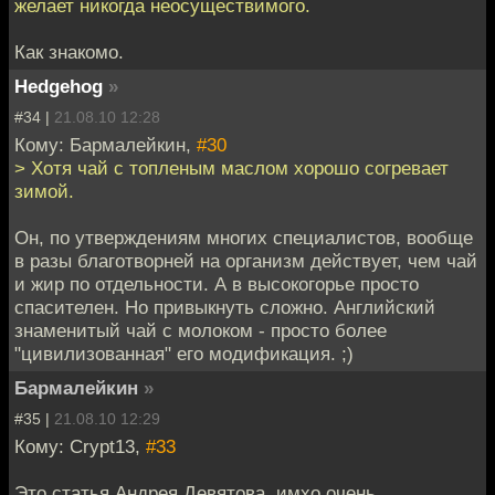
желает никогда неосуществимого.
Как знакомо.
Hedgehog
»
#34 |
21.08.10 12:28
Кому: Бармалейкин,
#30
> Хотя чай с топленым маслом хорошо согревает
зимой.
Он, по утверждениям многих специалистов, вообще
в разы благотворней на организм действует, чем чай
и жир по отдельности. А в высокогорье просто
спасителен. Но привыкнуть сложно. Английский
знаменитый чай с молоком - просто более
"цивилизованная" его модификация. ;)
Бармалейкин
»
#35 |
21.08.10 12:29
Кому: Crypt13,
#33
Это статья Андрея Девятова, имхо очень