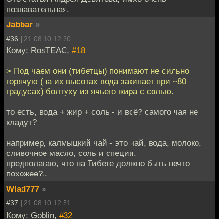
познавательная.
Jabbar
»
#36 |
21.08.10 12:30
Кому: RosTEAC,
#18
> Под чаем они (тибетцы) понимают не сильно
горячую (на их высотах вода закипает при ~80
градусах) болтуху из ячьего жира с солью.
то есть, вода + жир + соль - и всё? самого чая не
кладут?
например, калмыцкий чай - это чай, вода, молоко,
сливочное масло, соль и специи.
предполагаю, что на Тибете должно быть нечто
похожее?..
Wlad777
»
#37 |
21.08.10 12:51
Кому: Goblin,
#32