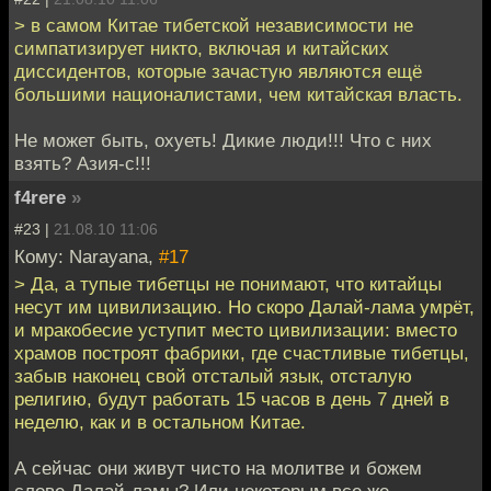
> в самом Китае тибетской независимости не
симпатизирует никто, включая и китайских
диссидентов, которые зачастую являются ещё
большими националистами, чем китайская власть.
Не может быть, охуеть! Дикие люди!!! Что с них
взять? Азия-с!!!
f4rere
»
#23 |
21.08.10 11:06
Кому: Narayana,
#17
> Да, а тупые тибетцы не понимают, что китайцы
несут им цивилизацию. Но скоро Далай-лама умрёт,
и мракобесие уступит место цивилизации: вместо
храмов построят фабрики, где счастливые тибетцы,
забыв наконец свой отсталый язык, отсталую
религию, будут работать 15 часов в день 7 дней в
неделю, как и в остальном Китае.
А сейчас они живут чисто на молитве и божем