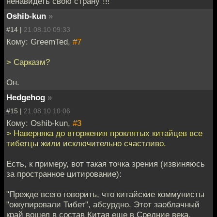
ненавидеть свою страну"!!!
Oshib-kun
»
#14 |
21.08.10 09:33
Кому: GreemTed,
#7
> Сарказм?
Он.
Hedgehog
»
#15 |
21.08.10 10:06
Кому: Oshib-kun,
#3
> Наверняка до вторжения проклятых китайцев все
тибетцы жили исключительно счастливо.
Есть, к примеру, вот такая точка зрения (извиняюсь
за пространное цитирование):
"Прежде всего говорить, что китайские коммунисты
"оккупировали Тибет", абсурдно. Этот заоблачный
край вошел в состав Китая еще в Средние века.