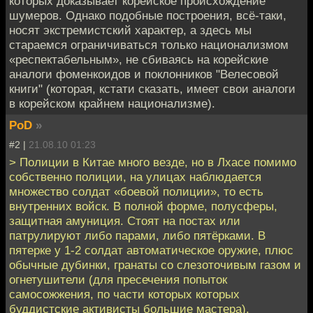
которых доказывает корейское происхождение
шумеров. Однако подобные построения, всё-таки,
носят экстремистский характер, а здесь мы
стараемся ограничиваться только национализмом
«респектабельным», не сбиваясь на корейские
аналоги фоменкоидов и поклонников "Велесовой
книги" (которая, кстати сказать, имеет свои аналоги
в корейском крайнем национализме).
PoD
»
#2 |
21.08.10 01:23
> Полиции в Китае много везде, но в Лхасе помимо
собственно полиции, на улицах наблюдается
множество солдат «боевой полиции», то есть
внутренних войск. В полной форме, полусферы,
защитная амуниция. Стоят на постах или
патрулируют либо парами, либо пятёрками. В
пятерке у 1-2 солдат автоматическое оружие, плюс
обычные дубинки, гранаты со слезоточивым газом и
огнетушители (для пресечения попыток
самосожжения, по части которых которых
буддистские активисты большие мастера).