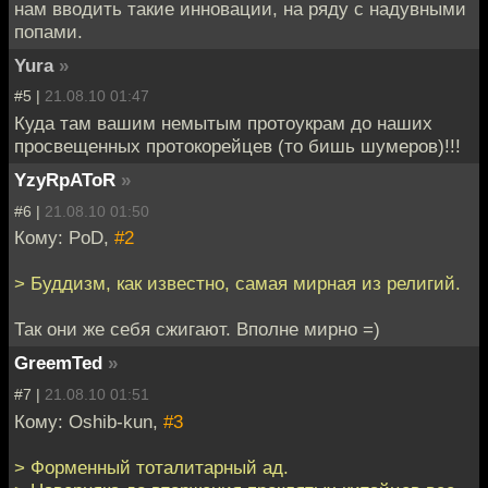
нам вводить такие инновации, на ряду с надувными
попами.
Yura
»
#5 |
21.08.10 01:47
Куда там вашим немытым протоукрам до наших
просвещенных протокорейцев (то бишь шумеров)!!!
YzyRpAToR
»
#6 |
21.08.10 01:50
Кому: PoD,
#2
> Буддизм, как известно, самая мирная из религий.
Так они же себя сжигают. Вполне мирно =)
GreemTed
»
#7 |
21.08.10 01:51
Кому: Oshib-kun,
#3
> Форменный тоталитарный ад.