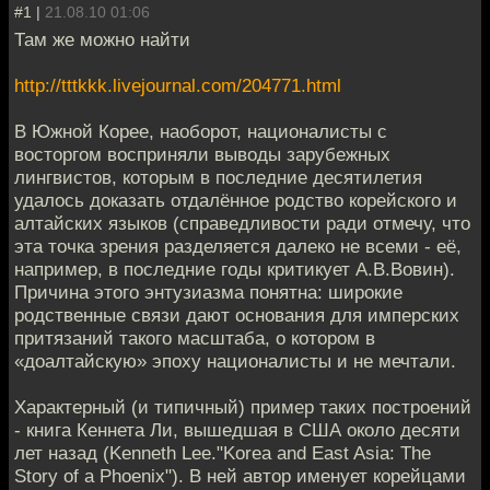
#1 |
21.08.10 01:06
Там же можно найти
http://tttkkk.livejournal.com/204771.html
В Южной Корее, наоборот, националисты с
восторгом восприняли выводы зарубежных
лингвистов, которым в последние десятилетия
удалось доказать отдалённое родство корейского и
алтайских языков (справедливости ради отмечу, что
эта точка зрения разделяется далеко не всеми - её,
например, в последние годы критикует А.В.Вовин).
Причина этого энтузиазма понятна: широкие
родственные связи дают основания для имперских
притязаний такого масштаба, о котором в
«доалтайскую» эпоху националисты и не мечтали.
Характерный (и типичный) пример таких построений
- книга Кеннета Ли, вышедшая в США около десяти
лет назад (Kenneth Lee."Korea and East Asia: The
Story of a Phoenix"). В ней автор именует корейцами