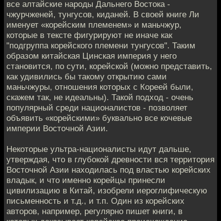
все алтайские народы Дальнего Востока -
чжурчженей, тунгусов, киданей. В своей книге Ли
именует «корейским племенем» и маньчжур,
которые в тексте фигурируют не иначе как
"подгруппа корейского племени тунгусов". Таким
образом китайская Цинская империя у него
становится, по сути, корейской (можно представить,
как удивились бы такому открытию сами
маньчжуры, отношения которых с Кореей были,
скажем так, не идеальны). Такой подход - очень
популярный среди националистов - позволяет
объявить «корейскими» буквально все кочевые
империи Восточной Азии.
Некоторые ультра-националисты идут дальше,
утверждая, что в глубокой древности вся территория
Восточной Азии находилась под властью корейских
владык, и что именно корейцы принесли
цивилизацию в Китай, изобрели иероглифическую
письменность и т.д., и т.п. Один из корейских
авторов, например, регулярно пишет книги, в