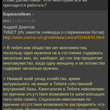
слове Далай-ламы? Или некоторым все же
приходится работать?
Бармалейкин
»
#24 |
21.08.10 11:29
Андрей Девятов
ТИБЕТ (Из заметок очевидца о современном Китае)
http://www.zavtra.ru/cgi/veil/data/zavtra/01/414/41.html
> В тибетском обществе нет многоженства,
поскольку один мужчина не в состоянии содержать
несколько жен, но, наоборот, до сих пор процветает
многомужество, когда одну женщину и ее потомство
содержат несколько мужчин.
> Никакой иной уклад хозяйства, кроме
натурального, не имеет в Тибете собственной
внутренней базы. Капитализм в Тибете невозможен
по причине отсутствия возможности капитализации
чего-либо своего. Социализм невозможен по
причине отсутствия возможности распределять что-
либо свое. Интенсификация личного труда сверх