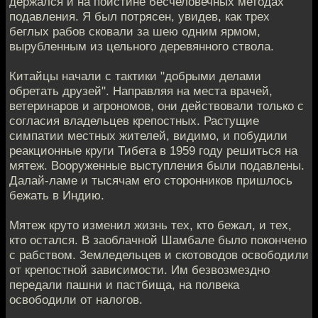
держался и на поистине бесчеловечных методах
подавления. Я был потрясен, увидев, как трех
беглых рабов сковали за шею одним ярмом,
вырубленным из цельного деревянного ствола.
Китайцы начали с тактики "добрыми делами
обретать друзей". Направляя на места врачей,
ветеринаров и агрономов, они действовали только с
согласия владельцев крепостных. Растущие
симпатии местных жителей, видимо, и побудили
реакционные круги Тибета в 1959 году решиться на
мятеж. Вооруженные выступления были подавлены.
Далай-ламе и тысячам его сторонников пришлось
бежать в Индию.
Мятеж круто изменил жизнь тех, кто бежал, и тех,
кто остался. В заоблачной Шамбале было покончено
с рабством. Земледельцев и скотоводов освободили
от крепостной зависимости. Им безвозмездно
передали пашни и пастбища, на полвека
освободили от налогов.