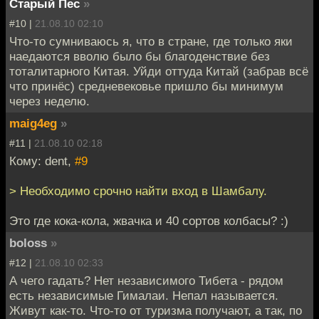
Старый Пес
»
#10 |
21.08.10 02:10
Что-то сумниваюсь я, что в стране, где только яки
наедаются вволю было бы благоденствие без
тоталитарного Китая. Уйди оттуда Китай (забрав всё
что принёс) средневековье пришло бы минимум
через неделю.
maig4eg
»
#11 |
21.08.10 02:18
Кому: dent,
#9
> Необходимо срочно найти вход в Шамбалу.
Это где кока-кола, жвачка и 40 сортов колбасы? :)
boloss
»
#12 |
21.08.10 02:33
А чего гадать? Нет независимого Тибета - рядом
есть независимые Гималаи. Непал называется.
Живут как-то. Что-то от туризма получают, а так, по