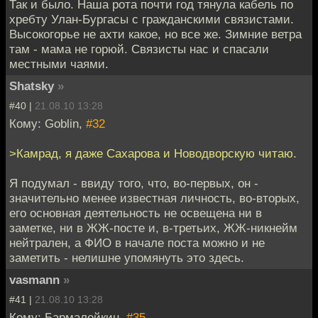
Так и было. Наша рота почти год тянула кабель по
хребту Улан-Бургасы с гражданскими связистами.
Высокогорье не ахти какое, но все же. Зимние ветра
там - мама не горюй. Связисты нас и спасали
местными чаями.
Shatsky
»
#40 |
21.08.10 13:28
Кому: Goblin,
#32
>Камрад, я даже Сахарова и Новодворскую читаю.
Я подумал - ввиду того, что, во-первых, он -
значительно менее известная личность, во-вторых,
его основная деятельность не освещена ни в
заметке, ни в ЖЖ-посте и, в-третьих, ЖЖ-никнейм
нейтрален, а ФИО в начале поста можно и не
заметить - нелишне упомянуть это здесь.
vasmann
»
#41 |
21.08.10 13:28
Кому: Бармалейкин,
#35