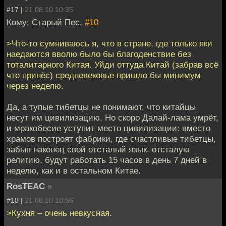
#17 |
21.08.10 10:35
Кому: Старый Пес,
#10
>Что-то сумниваюсь я, что в стране, где только яки
наедаются вволю было бы благоденствие без
тоталитарного Китая. Уйди оттуда Китай (забрав всё
что принёс) средневековье пришло бы минимум
через неделю.
Да, а тупые тибетцы не понимают, что китайцы
несут им цивилизацию. Но скоро Далай-лама умрёт,
и мракобесие уступит место цивилизации: вместо
храмов построят фабрики, где счастливые тибетцы,
забыв наконец свой отсталый язык, отсталую
религию, будут работать 15 часов в день 7 дней в
неделю, как и в остальном Китае.
RosTEAC
»
#18 |
21.08.10 10:56
>Кухня – очень невкусная.