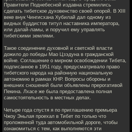
Правители Поднебесной издавна стремились
сделать тибетское духовенство своей опорой. В XIII
веке внук Чингисхана Хубилай дал одному из
видных буддистов титул наставника императора,
или далай-ламы, и поручил ему управлять
тибетскими землями.
Такое соединение духовной и светской власти
дожило до победы Мао Цзэдуна в гражданской
войне. Соглашение о мирном освобождении Тибета,
подписанное в 1951 году, предусматривало право
тибетского народа на районную национальную
автономию в рамках КНР. Вопросы обороны и
внешних сношений были объявлены прерогативой
Пекина. Лхасе же была предоставлена полная
самостоятельность в местных делах.
Четыре года спустя я по приглашению премьера
Чжоу Эньлая проехал в Тибет по только что
проложенной туда автомобильной дороге, чтобы
ознакомиться с тем, как выполняются эти