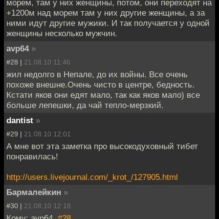
морем, там у них женщины, потом, они переходят на
+1200м над морем там у них другие женщины, а за
ними идут другие мужики. И так получается у одной
женщины несколько мужчин.
avp64
»
#28 |
21.08.10 11:46
жил недолго в Непале, до их войны. Все очень
похоже внешне.Очень чисто в центре, бедность.
Кстати яков они едят мало, так как яков мало) все
больше лепешки, да чай тепло-мерзкий.
dantist
»
#29 |
21.08.10 12:01
А мне вот эта заметка про высокодуховный тибет
понравилась!
http://users.livejournal.com/_krot_/127905.html
Бармалейкин
»
#30 |
21.08.10 12:18
Кому: avp64,
#28