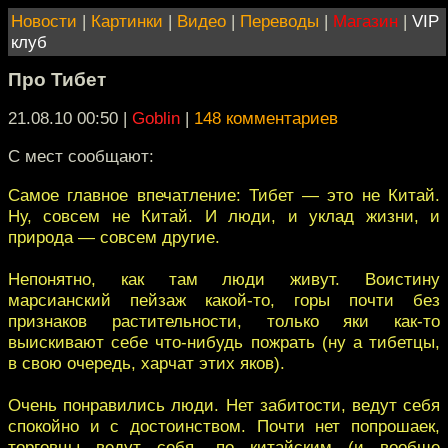
Новости
|
Картинки
|
Видео
|
Переводы
|
Магазин
|
VIP
клуб
Про Тибет
21.08.10 00:50
|
Goblin
|
148 комментариев
С мест сообщают:
Самое главное впечатление: Тибет — это не Китай.
Ну, совсем не Китай. И люди, и уклад жизни, и
природа — совсем другие.
Непонятно, как там люди живут. Воистину
марсианский пейзаж какой-то, горы почти без
признаков растительности, только яки как-то
выискивают себе что-нибудь пожрать (ну а тибетцы,
в свою очередь, харчат этих яков).
Очень понравились люди. Нет забитости, ведут себя
спокойно и с достоинством. Почти нет попрошаек,
торговцы ведут себя, по китайским (и вообще