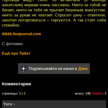
азиатским) меркам очень пассивно. Никто за тобой не
бегает, никто на тебя не прыгает бешеным мангустом,
никто за рукав не хватает. Спросил цену – ответили,
захотел поторговаться – торгуются. А так стоят себе
спокойно.
tttkkk.livejournal.com
С фотками.
Ещё про Тибет
Подписывайся на канал в
Дзен
Комментарии
cтраницы: 1 |
2
всего: 148,
Goblin
: 3
Yura
»