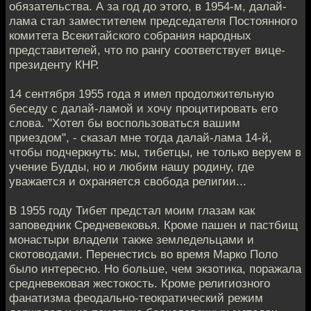
обязательства. А за год до этого, в 1954-м, далай-
лама стал заместителем председателя Постоянного
комитета Всекитайского собрания народных
представителей, что по рангу соответствует вице-
президенту КНР.
14 сентября 1955 года я имел продолжительную
беседу с далай-ламой и хочу процитировать его
слова. "Хотел бы воспользоваться вашим
приездом", - сказал мне тогда далай-лама 14-й,
чтобы подчеркнуть: мы, тибетцы, не только веруем в
учение Будды, но и любим нашу родину, где
уважается и охраняется свобода религии...
В 1955 году Тибет предстал моим глазам как
заповедник Средневековья. Кроме пашен и пастбищ
монастыри владели также земледельцами и
скотоводами. Перенестись во время Марко Поло
было интересно. Но больше, чем экзотика, поражала
средневековая жестокость. Кроме религиозного
фанатизма феодально-теократический режим