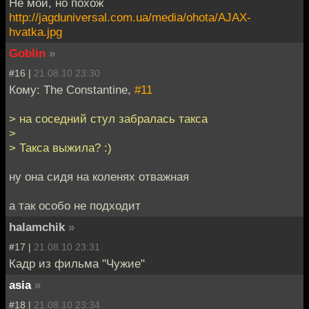
Не мой, но похож
http://jagduniversal.com.ua/media/ohota/AJAX-
hvatka.jpg
Goblin
»
#16 |
21.08.10 23:30
Кому: The Constantine,
#11
> на соседний стул забралась такса
>
> Такса выжила? :)
ну она сидя на коленях отважная
а так особо не подходит
halamchik
»
#17 |
21.08.10 23:31
Кадр из фильма "Чужие"
asia
»
#18 |
21.08.10 23:34