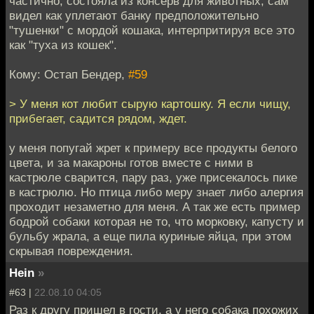
частично, состояла из консерв для животных, сам
видел как уплетают банку предположительно
"тушенки" с мордой кошака, интерпритируя все это
как "туха из кошек".
Кому: Остап Бендер,
#59
> У меня кот любит сырую картошку. Я если чищу,
прибегает, садится рядом, ждет.
у меня попугай жрет к примеру все продукты белого
цвета, и за макароны готов вместе с ними в
кастрюле сварится, пару раз, уже присекалось пике
в кастрюлю. Но птица либо меру знает либо алергия
проходит незаметно для меня. А так же есть пример
бодрой собаки которая не то, что морковку, капусту и
бульбу жрала, а еще пила куриные яйца, при этом
скрывая повреждения.
Hein
»
#63 |
22.08.10 04:05
Раз к другу пришел в гости, а у него собака похожих