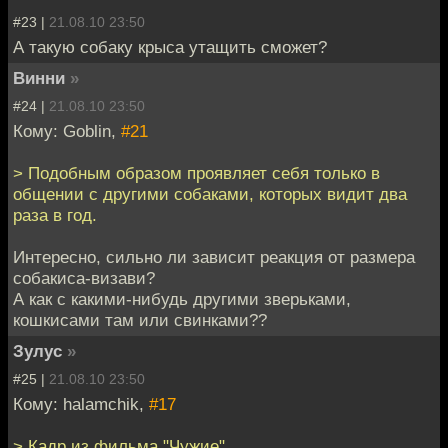
#23 |
21.08.10 23:50
А такую собаку крыса утащить сможет?
Винни
»
#24 |
21.08.10 23:50
Кому: Goblin,
#21
> Подобным образом проявляет себя только в
общении с другими собаками, которых видит два
раза в год.
Интересно, сильно ли зависит реакция от размера
собакиса-визави?
А как с какими-нибудь другими зверьками,
кошкисами там или свинками??
Зулуc
»
#25 |
21.08.10 23:50
Кому: halamchik,
#17
> Кадр из фильма "Чужие"