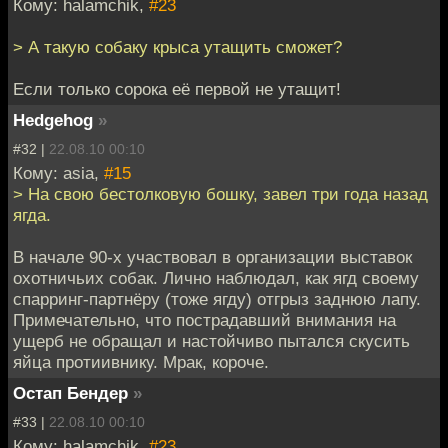
Кому: halamchik,
#23
> А такую собаку крыса утащить сможет?
Если только сорока её первой не утащит!
Hedgehog
»
#32 |
22.08.10 00:10
Кому: asia,
#15
> На свою бестолковую бошку, завел три года назад
ягда.
В начале 90-х участвовал в организации выставок
охотничьих собак. Лично наблюдал, как ягд своему
спарринг-партнёру (тоже ягду) отгрыз заднюю лапу.
Примечательно, что пострадавший внимания на
ущерб не обращал и настойчиво пытался скусить
яйца протиивнику. Мрак, короче.
Остап Бендер
»
#33 |
22.08.10 00:10
Кому: halamchik,
#23