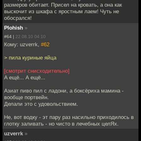
размеров обитает. Присел на кровать, а она как
выскочит из шкафа с яростным лаем! Чуть не
обосрался!
Plohish
»
#64 |
22.08.10 04:10
Кому: uzverrk,
#62
> пила куриные яйца
[смотрит снисходительно]
А ещё... А ещё...
Азиат пиво пил с ладони, а боксёриха мамина -
вообще портвейн.
Делали это с удовольствием.
Не, вот водку - эт пару раз насильно приходилось в
глотку заливать - но чисто в лечебных целЯх.
uzverrk
»