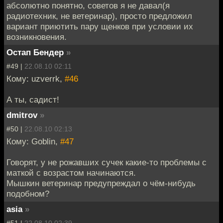
абсолютно понятно, советов я не давал(я
радиотехник, не ветеринар), просто предложил
вариант приютить пару щенков при условии их
возникновения.
Остап Бендер
»
#49 |
22.08.10 02:11
Кому: uzverrk,
#46
А ты, садист!
dmitrov
»
#50 |
22.08.10 02:13
Кому: Goblin,
#47
Говорят, у не рожавших сучек какие-то проблемы с
маткой с возрастом начинаются.
Мышкин ветеринар предупреждал о чём-нибудь
подобном?
asia
»