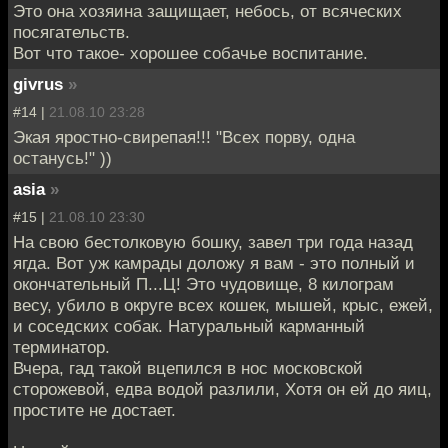
Это она хозяина защищает, небось, от всяческих
посягательств.
Вот что такое- хорошее собачье воспитание.
givrus
»
#14 |
21.08.10 23:28
Экая яростно-свирепая!!! "Всех порву, одна
останусь!" ))
asia
»
#15 |
21.08.10 23:30
На свою бестолковую бошку, завел три года назад
ягда. Вот уж камрады доложу я вам - это полный и
окончательный П...Ц! Это чудовище, 8 килограм
весу, убило в округе всех кошек, мышей, крыс, ежей,
и соседских собак. Натуральный карманный
терминатор.
Вчера, гад такой вцепился в нос московской
сторожевой, едва водой разлили, Хотя он ей до яиц,
простите не достает.