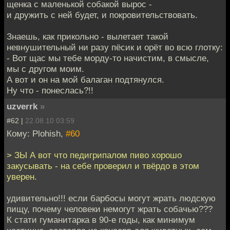
щенка с маленькой собакой вырос -
и дружить с ней будет, и покровительствовать.
Знаешь, как прикольно - вылетает такой
невнушительный ни разу пёсик и орёт во всю глотку:
- Вот щас мы тебе морду-то начистим, в смысле,
мы с другом моим.
А вот и он на мой балаган подтянулся.
Ну что - понеслась?!!
uzverrk
»
#62 |
22.08.10 03:59
Кому: Plohish,
#60
> ЗЫ А вот что педигрипалом пиво хорошо
закусывать - на себе проверил и твёрдо в этом
уверен.
удивительно!!! если барбосы могут жрать людскую
пищу, почему человеки немогут жрать собачью???
К стати гуманитарка в 90-е годы, как минимум