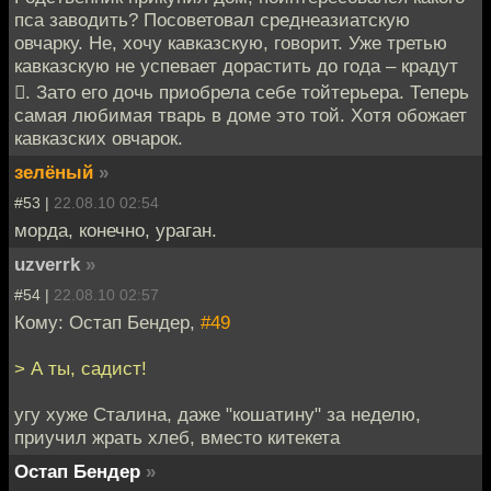
пса заводить? Посоветовал среднеазиатскую
овчарку. Не, хочу кавказскую, говорит. Уже третью
кавказскую не успевает дорастить до года – крадут
. Зато его дочь приобрела себе тойтерьера. Теперь
самая любимая тварь в доме это той. Хотя обожает
кавказских овчарок.
зелёный
»
#53 |
22.08.10 02:54
морда, конечно, ураган.
uzverrk
»
#54 |
22.08.10 02:57
Кому: Остап Бендер,
#49
> А ты, садист!
угу хуже Сталина, даже "кошатину" за неделю,
приучил жрать хлеб, вместо китекета
Остап Бендер
»