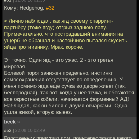
#51 |
22.08.10 02:39
Кому: Hedgehog,
#32
> Лично наблюдал, как ягд своему спарринг-
партнёру (тоже ягду) отгрыз заднюю лапу.
Примечательно, что пострадавший внимания на
ущерб не обращал и настойчиво пытался скусить
яйца протиивнику. Мрак, короче.
Эт точно. Один ягд - это ужас, 2 - это третья
мировая.
Болевой порог занижен предельно, инстинкт
самосохранения отсутствует по определению. У
меня помимо ягда еще сучка во дворе живет (так,
беспородная), так вот. когда у нее течка, и сбегаются
все окрестные кобели, начинается форменный АД!
Наблюдал, как он бился с двумя овчарками. Одна
ушла живой, вторую вывез.
beck
»
#52 |
22.08.10 02:49
Родственник прикупил дом, поинтересовался какого