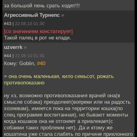
за большой пень срать ходят!!!
Агрессивный Турнепс
»
#43 |
22.08.10 01:30
[со значением констатирует]
Такой палец в рот не клади.
uzverrk
»
#44 |
22.08.10 01:30
Кому: Goblin,
#40
> она очень маленькая, кило семьсот, рожать
противопоказано
ну хз, возможно противопоказания врачей она(в
смысле собака) преодолеет(вопреки или на радость
хозяевам), имеется пока на территории кошка(по
спец программе воспитанная), но бывают моменты
когда кошаков она не отгоняет а привлекает(с
собакми таких проблемм нет). Да и ктому же
кошатина уже стала слабеть по причине приклонного