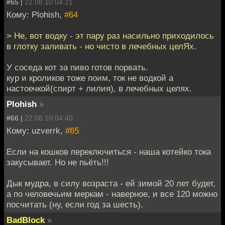
#65 |
22.08.10 04:21
Кому: Plohish,
#64
> Не, вот водку - эт пару раз насильно приходилось
в глотку заливать - но чисто в лечебных целЯх.
У соседа кот за пиво готов порвать.
кур и кроликов тоже поим, ток не водкой а
настоечкой(спирт + лилия), в лечебных целях.
Plohish
»
#66 |
22.08.10 04:40
Кому: uzverrk,
#65
Если на кошков переключиться - наша котейко тока
закусывает. Но не пьёть!!!
Дык мудра, в силу возраста - ей зимой 20 лет будет,
а по человечьим меркам - наверное, и все 120 можно
посчитать (ну, если год за шесть).
BadBlock
»