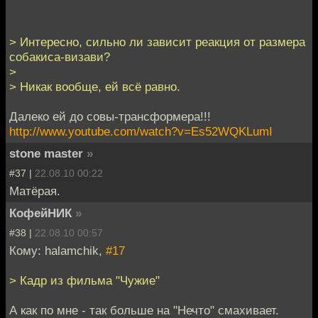
> Интересно, сильно ли зависит реакция от размера
собакиса-визави?
>
> Никак вообще, ей всё равно.
Далеко ей до совы-трансформера!!!
http://www.youtube.com/watch?v=Es52WQKLumI
stone master
»
#37 |
22.08.10 00:22
Матёрая.
КофейНИК
»
#38 |
22.08.10 00:57
Кому: halamchik,
#17
> Кадр из фильма "Чужие"
А как по мне - так больше на "Нечто" смахивает.