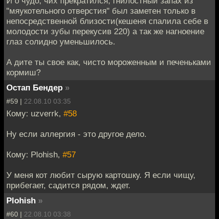
И о чудо, чих прекратился, гнилостный запах из
"мяукотельного отверстия" был заметен только в
непосредственной близости(кешеня спалила себе в
молодости зубы перекусив 220) а так же нагноение
глаз солидно уменьшилось.
А дите ты свое как, чисто мороженным и печеньками
кормиш?
Остап Бендер
»
#59 |
22.08.10 03:35
Кому: uzverrk,
#58
Ну если аллергия - это другое дело.
Кому: Plohish,
#57
У меня кот любит сырую картошку. Я если чищу,
прибегает, садится рядом, ждет.
Plohish
»
#60 |
22.08.10 03:38