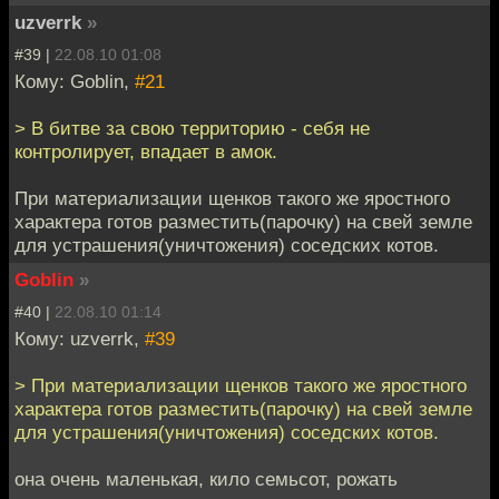
uzverrk
»
#39 |
22.08.10 01:08
Кому: Goblin,
#21
> В битве за свою территорию - себя не
контролирует, впадает в амок.
При материализации щенков такого же яростного
характера готов разместить(парочку) на свей земле
для устрашения(уничтожения) соседских котов.
Goblin
»
#40 |
22.08.10 01:14
Кому: uzverrk,
#39
> При материализации щенков такого же яростного
характера готов разместить(парочку) на свей земле
для устрашения(уничтожения) соседских котов.
она очень маленькая, кило семьсот, рожать