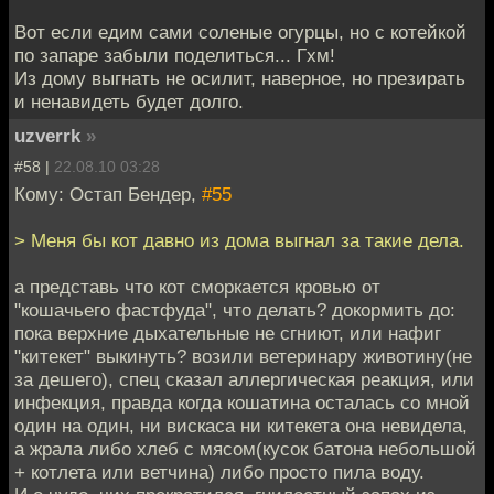
Вот если едим сами соленые огурцы, но с котейкой
по запаре забыли поделиться... Гхм!
Из дому выгнать не осилит, наверное, но презирать
и ненавидеть будет долго.
uzverrk
»
#58 |
22.08.10 03:28
Кому: Остап Бендер,
#55
> Меня бы кот давно из дома выгнал за такие дела.
а представь что кот сморкается кровью от
"кошачьего фастфуда", что делать? докормить до:
пока верхние дыхательные не сгниют, или нафиг
"китекет" выкинуть? возили ветеринару животину(не
за дешего), спец сказал аллергическая реакция, или
инфекция, правда когда кошатина осталась со мной
один на один, ни вискаса ни китекета она невидела,
а жрала либо хлеб с мясом(кусок батона небольшой
+ котлета или ветчина) либо просто пила воду.