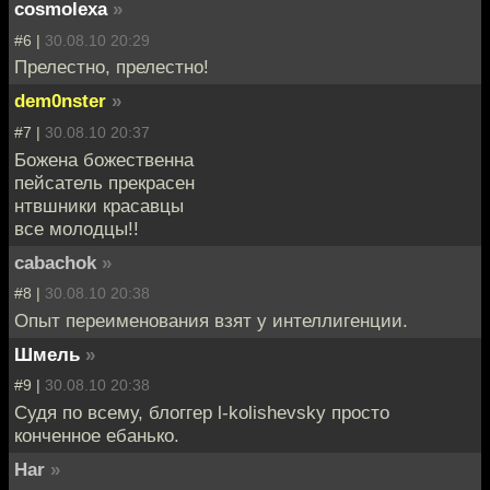
cosmolexa
»
#6 |
30.08.10 20:29
Прелестно, прелестно!
dem0nster
»
#7 |
30.08.10 20:37
Божена божественна
пейсатель прекрасен
нтвшники красавцы
все молодцы!!
cabachok
»
#8 |
30.08.10 20:38
Опыт переименования взят у интеллигенции.
Шмель
»
#9 |
30.08.10 20:38
Судя по всему, блоггер l-kolishevsky просто
конченное ебанько.
Har
»