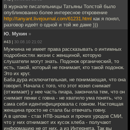
В журнале писательницы Татьяны Толстой было
опубликованно более интересное откровение
http://tanyant.livejournal.com/61231.html
как я понял,
разговор идеёт о одной и той же даме )))
Ю. Мухин
»
#43 |
30.08.10 21:02
Мужчина не имеет права рассказывать о интимных
подробностях жизни с женщиной, которую
слушатели могут знать. Подонок органический, то
есть, такой, который не понимает, кто такой подонок.
Это их круг.
Баба дура исключительная, не понимающая, что она
говорит. Начала с того, что этот козел снимает
(отжимает) у нее часть пиара, закончила тем, что он
снимает пенки с говна - не хватило ума понять, что
сама себя идентифицировала с говном. Настоящая
женщина просто не стала бы отвечать говну.
А в целом - стах НТВ-эшных и прочих уродов СМИ,
что у них отнимают их кусок хлеба - получают
информацию не от них, а из Интернета. Так вы