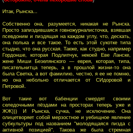
Итак, Рынска...
Собственно она, разумеется, никакая не Рынска.
Просто запиздившаяся говножурналисточка, взявшая
псевдоним и пиздящая на каждом углу, что, дескать,
она полька и все такое. То есть этой сукотке типа
стыдно, что она русская. Также, как студно, например
Гордонше, которая Подлипчук, некоей Еве Ланске,
жене Миши Безелянского — еврея, которая, типа,
писательнитца теперь, а в прошлой жизни-то она
была Светка, а вот фамилию, честно, я ее не помню,
но она небольно отличается от СИдоровой и
Петровой.
Вот такие вот бабенции смердят своими
селедочными пёздами на просторах теперь уже и
ЖЖ))) И Рынска, сучка, не исключение. Она
олицетворяет собой мерзостное и уебищное явление
субкультуры под названием "молодящаяся пизда с
активной позицией". Такова же была стремная