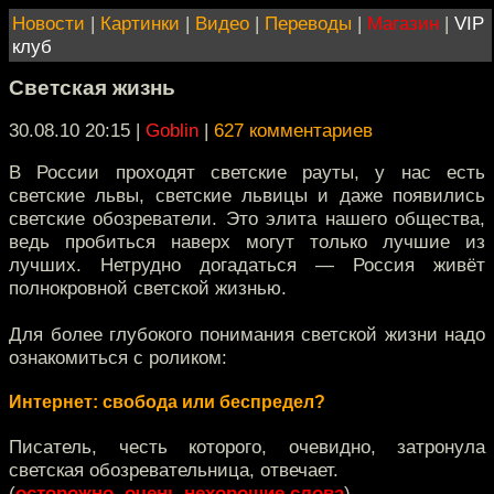
Новости
|
Картинки
|
Видео
|
Переводы
|
Магазин
|
VIP
клуб
Светская жизнь
30.08.10 20:15
|
Goblin
|
627 комментариев
В России проходят светские рауты, у нас есть
светские львы, светские львицы и даже появились
светские обозреватели. Это элита нашего общества,
ведь пробиться наверх могут только лучшие из
лучших. Нетрудно догадаться — Россия живёт
полнокровной светской жизнью.
Для более глубокого понимания светской жизни надо
ознакомиться с роликом:
Интернет: свобода или беспредел?
Писатель, честь которого, очевидно, затронула
светская обозревательница, отвечает.
(
осторожно, очень нехорошие слова
)