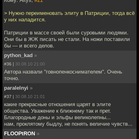
Кому: Altys,
#21
> Нужно переименовать элиту в Патриции, тогда всё
у них наладится.
Патриции в массе своей были суровыми людями.
Они бы в ЖЖ писать не стали. На ножи поставили
бы — и всего делов.
python_kad
»
#36 |
30.08.10 21:00
Автора назвали "говнопенкоснимателем". Очень
точно.
paralelnyi
»
#37 |
30.08.10 21:01
какие прекрасные отношения царят в элите
общества. Уважение к ближнему так и прет.
Благородные доны и эльфы великолепны...
нам, проклятому быдлу, не понять величие чувств...
FLOOPtRON
»