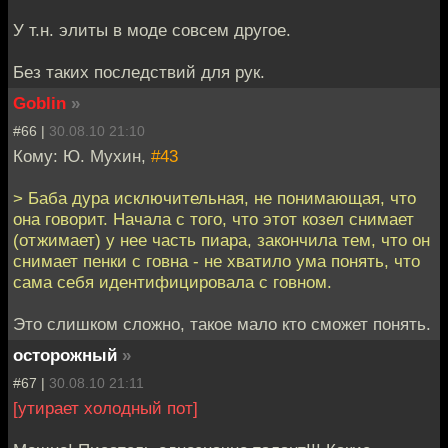
У т.н. элиты в моде совсем другое.
Без таких последствий для рук.
Goblin
»
#66 |
30.08.10 21:10
Кому: Ю. Мухин,
#43
> Баба дура исключительная, не понимающая, что
она говорит. Начала с того, что этот козел снимает
(отжимает) у нее часть пиара, закончила тем, что он
снимает пенки с говна - не хватило ума понять, что
сама себя идентифицировала с говном.
Это слишком сложно, такое мало кто сможет понять.
осторожный
»
#67 |
30.08.10 21:11
[утирает холодный пот]