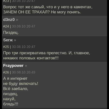
#23 |
30.08.10 20:47
Вопрос тот же самый, что и у него в каментах,
ЗАЧЕМ ОН ЕЕ ТРАХАЛ? Не могу понять.
d3nz0
»
#24 |
30.08.10 20:47
Пиздец.
Serж
»
#25 |
30.08.10 20:47
Про три презерватива прелестно. И, главное,
никаких половых контактов!!!
Fraypower
»
#26 |
30.08.10 20:49
А я интернет
не буду включать!
Всё заебало,
пиздец,
нахуй,
блядь!!!