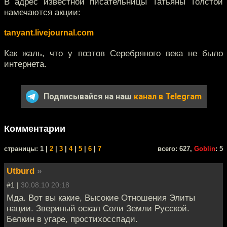
В адрес известной писательницы Татьяны Толстой
намечаются акции:
tanyant.livejournal.com
Как жаль, что у поэтов Серебряного века не было
интернета.
Подписывайся на наш
канал в Telegram
Комментарии
cтраницы: 1 |
2
|
3
|
4
|
5
|
6
|
7
всего: 627,
Goblin
: 5
Utburd
»
#1 |
30.08.10 20:18
Мда. Вот вы какие, Высокие Отношения Элиты
нации. Звериный оскал Соли Земли Русской.
Белкин в угаре, простихосспади.