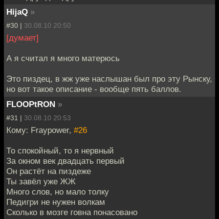
HijaQ
»
#30 |
30.08.10 20:50
[думает]
А я считал я много матерюсь
Это пиздец, в жж уже наслышан был про эту Рынску,
но вот такое описание - вообще пять баллов.
FLOOPtRON
»
#31 |
30.08.10 20:53
Кому: Fraypower,
#26
То спокойный, то я нервный
За окном век двадцать первый
Он растёт на пиздеже
Ты завёл уже ЖЖ
Много слов, но мало толку
Педигри не нужен волкам
Сколько в мозге говна понасовано