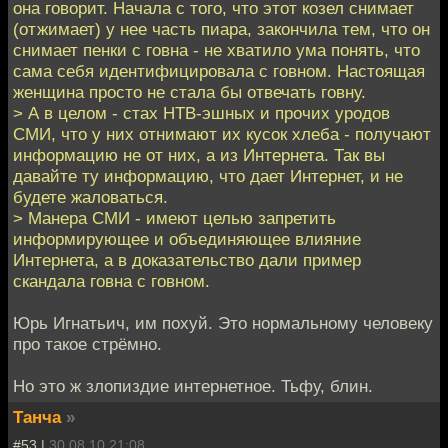
она говорит. Начала с того, что этот козел снимает
(отжимает) у нее часть пиара, закончила тем, что он
снимает пенки с говна - не хватило ума понять, что
сама себя идентифицировала с говном. Настоящая
женщина просто не стала бы отвечать говну.
> А в целом - стах НТВ-эшных и прочих уродов
СМИ, что у них отнимают их кусок хлеба - получают
информацию не от них, а из Интернета. Так вы
давайте ту информацию, что дает Интернет, и не
будете жаловаться.
> Манера СМИ - имеют целью запретить
информирующее и объединяющее влияние
Интернета, а в доказательство дали пример
скандала говна с говном.
Юрь Игнатьич, им похуй. Это нормальному человеку
про такое стрёмно.
Но это ж злопиздие интернетное. Тьфу, блин.
Танча
»
#53 |
30.08.10 21:08