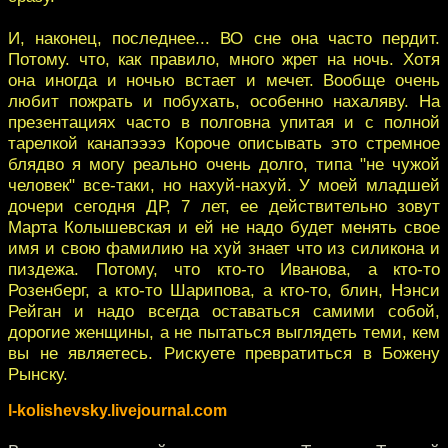
И, наконец, последнее... ВО сне она часто пердит.
Потому. что, как правило, много жрет на ночь. Хотя
она иногда и ночью встает и мечет. Вообще очень
любит пожрать и побухать, особенно нахаляву. На
презентациях часто в полговна упитая и с полной
тарелкой канапээээ Короче описывать это стремное
блядво я могу реально очень долго, типа "не чужой
человек" все-таки, но нахуй-нахуй. У моей младшей
дочери сегодня ДР, 7 лет, ее действительно зовут
Марта Колышевская и ей не надо будет менять свое
имя и свою фамилию на хуй знает что из силикона и
пиздежа. Потому, что кто-то Иванова, а кто-то
Розенберг, а кто-то Шарипова, а кто-то, блин, Нэнси
Рейган и надо всегда оставаться самими собой,
дорогие женщины, а не пытаться выглядеть теми, кем
вы не являетесь. Рискуете превратиться в Божену
Рынску.
l-kolishevsky.livejournal.com