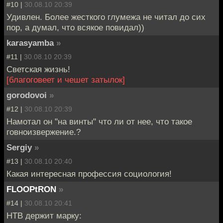
#10 |
30.08.10 20:39
Удивлен. Более жесткого глумежа не читал до сих
пор, а думал, что всякое повидал))
karasyamba
»
#11 |
30.08.10 20:39
Светская жизнь!
[благоговеет и чешет затылок]
gorodovoi
»
#12 |
30.08.10 20:39
Намотал он "на винты" что ли от нее, что такое
говноизвержение.?
Sergiy
»
#13 |
30.08.10 20:40
Какая интересная профессия социология!
FLOOPtRON
»
#14 |
30.08.10 20:41
НТВ держит марку: