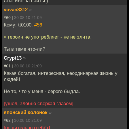
Спасибо за сайты )
vovan3312
»
#60 |
30.08.10 21:09
Кому: tt0100,
#56
> героин не употребляет - не не элита
Ты в теме что-ли?
Crypt13
»
#61 |
30.08.10 21:09
Какая богатая, интересная, неординарная жизнь у
людей!
Не то, что у меня - серого быдла.
[ушёл, злобно сверкая глазом]
японский колонок
»
#62 |
30.08.10 21:09
[решительно гребёт]