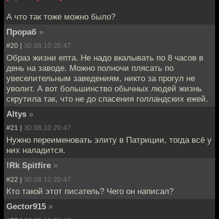
А что так тоже можно было?
Прораб
»
#20 |
30.08.10 20:47
Образ жизни епта. Не надо вкалывать по 8 часов в
день на заводе. Можно полночи плясать по
увеселительным заведениям, никто за прогул не
уволит. А вот большинство обычных людей жизнь
скрутила так, что не до спасения голландских ежей.
Altys
»
#21 |
30.08.10 20:47
Нужно переименовать элиту в Патриции, тогда всё у
них наладится.
!Rk Spitfire
»
#22 |
30.08.10 20:47
Кто такой этот писатель? Чего он написал?
Gector915
»