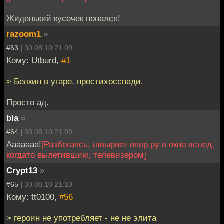
Жиденький кусочек попался!
razoom1
»
#63 |
30.08.10 21:09
Кому: Utburd,
#1
> Белкин в угаре, простихосспади.
Просто ад.
bia
»
#64 |
30.08.10 21:09
Aaaaaaa!
[Разбегаясь, швыряет опер.ру в окно вслед,
когдато вылетившим, телевизером]
Crypt13
»
#65 |
30.08.10 21:10
Кому: tt0100,
#56
> героин не употребляет - не не элита