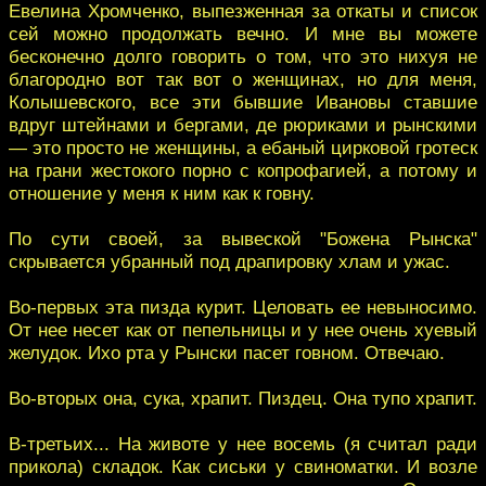
Евелина Хромченко, выпезженная за откаты и список
сей можно продолжать вечно. И мне вы можете
бесконечно долго говорить о том, что это нихуя не
благородно вот так вот о женщинах, но для меня,
Колышевского, все эти бывшие Ивановы ставшие
вдруг штейнами и бергами, де рюриками и рынскими
— это просто не женщины, а ебаный цирковой гротеск
на грани жестокого порно с копрофагией, а потому и
отношение у меня к ним как к говну.
По сути своей, за вывеской "Божена Рынска"
скрывается убранный под драпировку хлам и ужас.
Во-первых эта пизда курит. Целовать ее невыносимо.
От нее несет как от пепельницы и у нее очень хуевый
желудок. Ихо рта у Рынски пасет говном. Отвечаю.
Во-вторых она, сука, храпит. Пиздец. Она тупо храпит.
В-третьих... На животе у нее восемь (я считал ради
прикола) складок. Как сиськи у свиноматки. И возле