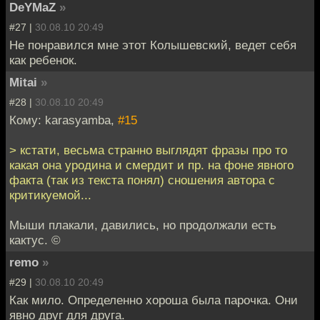
DeYMaZ
»
#27 |
30.08.10 20:49
Не понравился мне этот Колышевский, ведет себя
как ребенок.
Mitai
»
#28 |
30.08.10 20:49
Кому: karasyamba,
#15
> кстати, весьма странно выглядят фразы про то
какая она уродина и смердит и пр. на фоне явного
факта (так из текста понял) сношения автора с
критикуемой...
Мыши плакали, давились, но продолжали есть
кактус. ©
remo
»
#29 |
30.08.10 20:49
Как мило. Определенно хороша была парочка. Они
явно друг для друга.