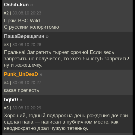
Oshib-kun
»
#2 |
30.08.10 20:23
Прям BBC Wild.
С русским колоритомю
ПашаВерещагин
»
#3 |
30.08.10 20:26
Пральна! Запретить тырнет срочно! Если весь
запретить не получится, то хотя-бы ютуб запретить!
ну и жежешечку.
Punk_UnDeaD
»
#4 |
30.08.10 20:27
какая прелесть
bqbr0
»
#5 |
30.08.10 20:29
Хороший, годный подарок на день рождения дочери
сделал папа — написал в публичном месте, как
неоднократно драл чужую тетеньку.