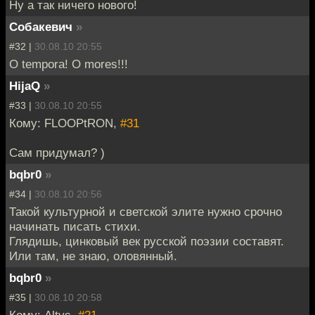
Ну а так ничего нового!
Собакевич
»
#32 |
30.08.10 20:55
O tempora! O mores!!!
HijaQ
»
#33 |
30.08.10 20:55
Кому: FLOOPtRON,
#31
Сам придумал? )
bqbr0
»
#34 |
30.08.10 20:56
Такой культурной и светской элите нужно срочно
начинать писать стихи.
Глядишь, цинковый век русской поэзии составят.
Или там, не знаю, оловянный.
bqbr0
»
#35 |
30.08.10 20:58