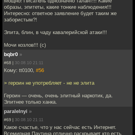
Мощно! Писатель однозначно талант!!! Какие
образы, эпитеты, какие тонкие наблюдения!!!
Интересно: ответное заявление будет таким же
забористым?!
Элита, блин, в чаду кавалерийской атаки!!!
Мочи козлов!!! (с)
bqbr0
»
#68 |
30.08.10 21:11
Кому: tt0100,
#56
> героин не употребляет - не не элита
Героин — очень, очень элитный наркотик, да.
Элитнее только ханка.
paralelnyi
»
#69 |
30.08.10 21:11
Какое счастье, что у нас сейчас есть Интернет.
Всемирная Паутина отлично раскрывает кто есть