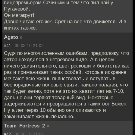
вицепремьером Сечиным и тем что пил чай у
Пугачевой.
Он мегакрут!
Давно читаю его жж. Срет на все что движется. И в
книгах так-же.
Agato
»
#41 |
30.08.10 21:02
Судя по многочисленным ошибкам, предположу, что
автор находился в нетрезвом виде. А в целом -
ничего удивительного, цвет роскоши и богатства как
раз и приманивает таких особей, которые искренне
мечтают всю жизнь пьянствовать и вступать в
беспорядочные половые связи, наивно полагая, что
так будет вечно, хотя на это их хватит лет на 7-10,
дальше они теряют товарный вид. Некоторые
задерживаются и превращаются в таких вот Божен.
Ну а лет через 10 обычно они спиваются и
заканчивают жизнь печально.
Team_Fortress_2
»
#42 |
30.08.10 21:02