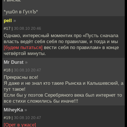
*уш0л в ГуглЪ*
pell
»
#17 |
30.08.10 20:46
Однако, интересный моментик про «Пусть сначала
власть ведёт себя себя по правилам, и тогда и мы
[будем пытаться]
вести себя по правилам» в конце
четвёртой минуты.
Mr Durst
»
#18 |
30.08.10 20:47
Прекрасны все!
Я даже и не знал кто такие Рынска и Калышевский, а
тут такое!
Если бы у поэтов Серебряного века был интернет то
все стихи сложились бы иначе!!!
MiheyKa
»
#19 |
30.08.10 20:47
[Орет в ужасе]