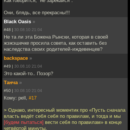
Как говорится, "не зарекайся".
Они, блядь, все прекрасны!!!
Black Oasis
»
#48 |
30.08.10 21:04
Не та ли эта Божена Рынски, которая в своей
жэжэшечке просила совета, как оставить без
наследства своих родителей-иждевенцев?
backspace
»
#49 |
30.08.10 21:04
Это какой-то.. Позор?
Танча
»
#50 |
30.08.10 21:04
Кому: pell,
#17
> Однако, интересный моментик про «Пусть сначала
власть ведёт себя себя по правилам, и тогда и мы
[будем пытаться]
вести себя по правилам» в конце
четвёртой минуты.