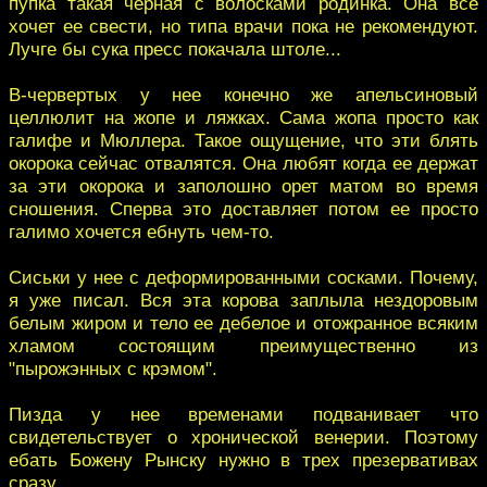
пупка такая черная с волосками родинка. Она все
хочет ее свести, но типа врачи пока не рекомендуют.
Лучге бы сука пресс покачала штоле...
В-червертых у нее конечно же апельсиновый
целлюлит на жопе и ляжках. Сама жопа просто как
галифе и Мюллера. Такое ощущение, что эти блять
окорока сейчас отвалятся. Она любят когда ее держат
за эти окорока и заполошно орет матом во время
сношения. Сперва это доставляет потом ее просто
галимо хочется ебнуть чем-то.
Сиськи у нее с деформированными сосками. Почему,
я уже писал. Вся эта корова заплыла нездоровым
белым жиром и тело ее дебелое и отожранное всяким
хламом состоящим преимущественно из
"пырожэнных с крэмом".
Пизда у нее временами подванивает что
свидетельствует о хронической венерии. Поэтому
ебать Божену Рынску нужно в трех презервативах
сразу.