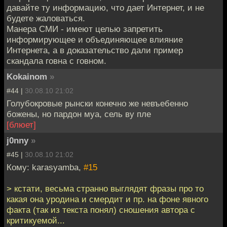
давайте ту информацию, что дает Интернет, и не
будете жаловаться.
Манера СМИ - имеют целью запретить
информирующее и объединяющее влияние
Интернета, а в доказательство дали пример
скандала говна с говном.
Kokainom
»
#44 |
30.08.10 21:02
Голубокровые рынски конечно же невъебенно
божены, но пардон муа, сель ву пле
[блюет]
j0nny
»
#45 |
30.08.10 21:02
Кому: karasyamba,
#15
> кстати, весьма странно выглядят фразы про то
какая она уродина и смердит и пр. на фоне явного
факта (так из текста понял) сношения автора с
критикуемой...