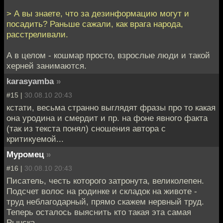
> А вы знаете, что за дезинформацию могут и
посадить? Раньше сажали, как врага народа,
расстреливали.
А в целом - кошмар просто, взрослые люди и такой
херней занимаются.
karasyamba
»
#15 |
30.08.10 20:43
кстати, весьма странно выглядят фразы про то какая
она уродина и смердит и пр. на фоне явного факта
(так из текста понял) сношения автора с
критикуемой...
Муромец
»
#16 |
30.08.10 20:43
Писатель, честь которого затронута, великолепен.
Подсчет волос на родинке и складок на животе -
труд неблагодарный, прямо скажем нервный труд.
Теперь осталось выяснить кто такая эта самая
Рынска.