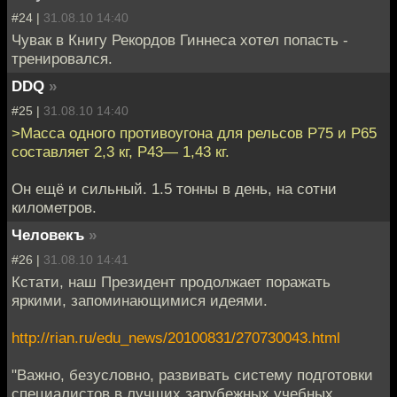
#24 |
31.08.10 14:40
Чувак в Книгу Рекордов Гиннеса хотел попасть -
тренировался.
DDQ
»
#25 |
31.08.10 14:40
>Масса одного противоугона для рельсов Р75 и Р65
составляет 2,3 кг, Р43— 1,43 кг.
Он ещё и сильный. 1.5 тонны в день, на сотни
километров.
Человекъ
»
#26 |
31.08.10 14:41
Кстати, наш Президент продолжает поражать
яркими, запоминающимися идеями.
http://rian.ru/edu_news/20100831/270730043.html
"Важно, безусловно, развивать систему подготовки
специалистов в лучших зарубежных учебных