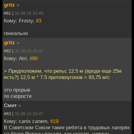
gritz
»
#81 |
31.08.10 15:46
Кому: Frosty,
#3
гениально
gritz
»
#82 |
31.08.10 15:47
Кому: Atri,
#80
> Предположим, что рельс 12.5 м (вроде еще 25м
есть?) 12,5 м * 7.5 противоугонов = 93,75 м/с
это прорыв
по скорости
Смит
»
#83 |
31.08.10 15:47
Кому: canis canem,
#19
В Советском Союзе такие ребята в трудовых лагерях
на благо Родины пахали, так сказать целину