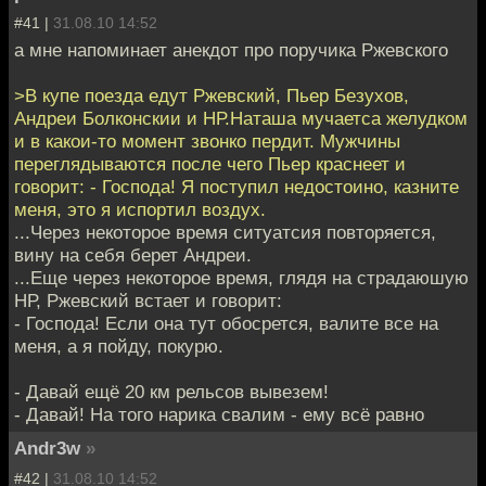
#41 |
31.08.10 14:52
а мне напоминает анекдот про поручика Ржевского
>В купе поезда едут Ржевский, Пьер Безухов,
Андреи Болконскии и НР.Наташа мучаетса желудком
и в какои-то момент звонко пердит. Мужчины
переглядываются после чего Пьер краснеет и
говорит: - Господа! Я поступил недостоино, казните
меня, это я испортил воздух.
...Через некоторое время ситуатсия повторяется,
вину на себя берет Андреи.
...Еще через некоторое время, глядя на страдаюшую
НР, Ржевский встает и говорит:
- Господа! Если она тут обосрется, валите все на
меня, а я пойду, покурю.
- Давай ещё 20 км рельсов вывезем!
- Давай! На того нарика свалим - ему всё равно
Andr3w
»
#42 |
31.08.10 14:52