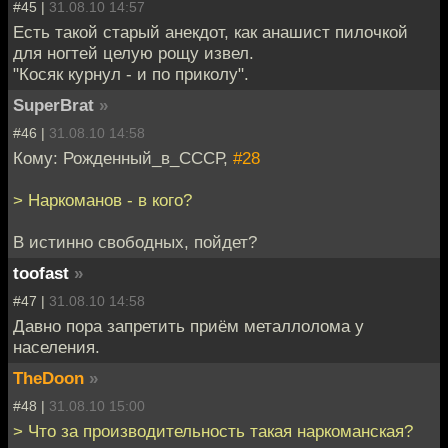
#45 |
31.08.10 14:57
Есть такой старый анекдот, как анашист пилочкой
для ногтей целую рощу извел.
"Косяк курнул - и по приколу".
SuperBrat
»
#46 |
31.08.10 14:58
Кому: Рожденный_в_СССР,
#28
> Наркоманов - в кого?
В истинно свободных, пойдет?
toofast
»
#47 |
31.08.10 14:58
Давно пора запретить приём металлолома у
населения.
TheDoon
»
#48 |
31.08.10 15:00
> Что за производительность такая наркоманская?