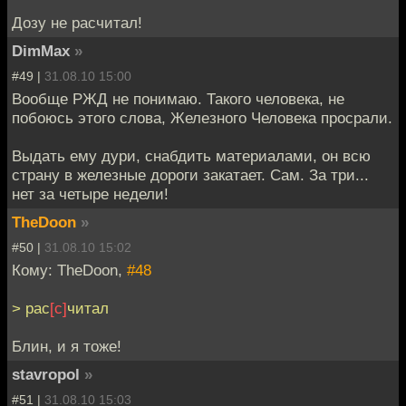
Дозу не расчитал!
DimMax
»
#49 |
31.08.10 15:00
Вообще РЖД не понимаю. Такого человека, не
побоюсь этого слова, Железного Человека просрали.
Выдать ему дури, снабдить материалами, он всю
страну в железные дороги закатает. Сам. За три...
нет за четыре недели!
TheDoon
»
#50 |
31.08.10 15:02
Кому: TheDoon,
#48
> рас
[с]
читал
Блин, и я тоже!
stavropol
»
#51 |
31.08.10 15:03