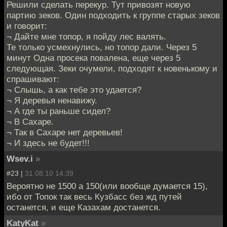
Решили сделать перекур. Тут привозят новую
партию зеков. Один подходить к группе старых зеков
и говорит:
¬ Дайте мне топор, я пойду лес валять.
Те только усмехнулись, но топор дали. Через 5
минут Одна просека повалена, еще через 5
следующая. Зеки очумели, подходят к новенькому и
спрашивают:
¬ Слышь, а как тебе это удается?
¬ Я деревья ненавижу.
¬ А где ты раньше сидел?
¬ В Сахаре.
¬ Так в Сахаре нет деревьев!
¬ И здесь не будет!!!
Wsev.i
»
#23 |
31.08.10 14:39
Вероятно не 1500 а 150(или вообще думается 15),
ибо от Топок так весь Кузбасс без жд путей
останется, и еще Казахам достанется.
KatyKat
»