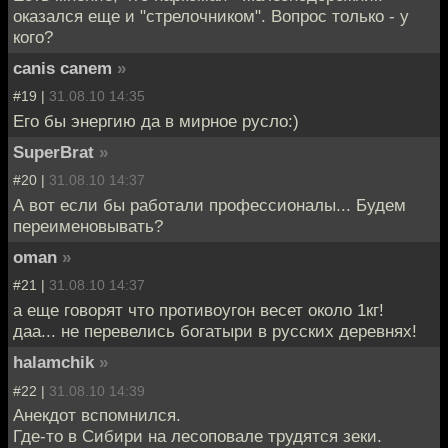
оказался еще и "стрелочником". Вопрос только - у
кого?
canis canem
»
#19 |
31.08.10 14:35
Его бы энергию да в мирное русло:)
SuperBrat
»
#20 |
31.08.10 14:37
А вот если бы работали профессионалы... Будем
переименовывать?
oman
»
#21 |
31.08.10 14:37
а еще говорят что противоугон весет около 1кг!
даа... не перевелись богатыри в русских деревнях!
halamchik
»
#22 |
31.08.10 14:39
Анекдот вспомнился.
Где-то в Сибири на лесоповале трудятся зеки.