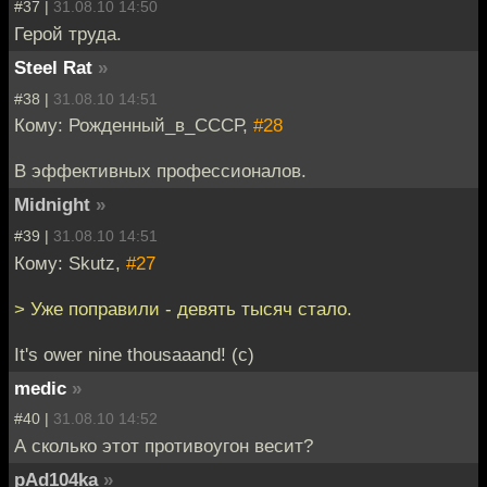
#37 |
31.08.10 14:50
Герой труда.
Steel Rat
»
#38 |
31.08.10 14:51
Кому: Рожденный_в_СССР,
#28
В эффективных профессионалов.
Midnight
»
#39 |
31.08.10 14:51
Кому: Skutz,
#27
> Уже поправили - девять тысяч стало.
It's ower nine thousaaand! (c)
medic
»
#40 |
31.08.10 14:52
А сколько этот противоугон весит?
pAd104ka
»