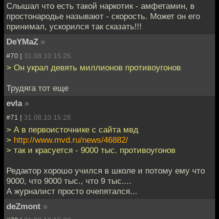
Слышал что есть такой наркотик - амфетамин, в
простонародье называют - скорость. Может он его
принимал, ускорился так сказать!!!
DeYMaZ
»
#70 |
31.08.10 15:26
> Он украл девять миллионов противоугонов
Трудяга тот еще
evla
»
#71 |
31.08.10 15:28
> А в первоисточнике с сайта мвд
>
http://www.mvd.ru/news/46882/
> так и красуется - 9000 тыс. противоугонов
Редактор хорошо учился в школе и потому ему что
9000, что 9000 тыс., что 9 тыс....
А журналист просто очепятался...
deZmont
»