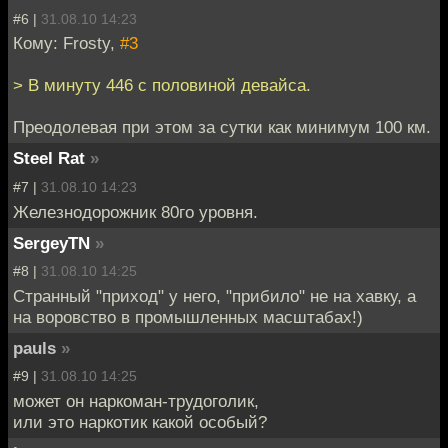
#6 |
31.08.10 14:23
Кому: Frosty,
#3
> В минуту 446 с половиной девайса.
Преодолевая при этом за сутки как минимум 100 км.
Steel Rat
»
#7 |
31.08.10 14:23
Железнодорожник 80го уровня.
SergeyTN
»
#8 |
31.08.10 14:25
Странный "приход" у него, "прибило" не на хавку, а
на воровство в промышленных масштабах!)
pauls
»
#9 |
31.08.10 14:25
может он наркоман-трудоголик,
или это наркотик какой особый?