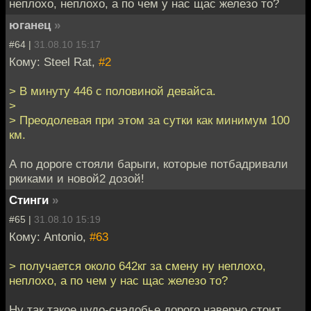
неплохо, неплохо, а по чем у нас щас железо то?
юганец
»
#64 |
31.08.10 15:17
Кому: Steel Rat,
#2
> В минуту 446 с половиной девайса.
>
> Преодолевая при этом за сутки как минимум 100
км.
А по дороге стояли барыги, которые потбадривали
ркиками и новой2 дозой!
Стинги
»
#65 |
31.08.10 15:19
Кому: Antonio,
#63
> получается около 642кг за смену ну неплохо,
неплохо, а по чем у нас щас железо то?
Ну так такое чудо-снадобье дорого наверно стоит,