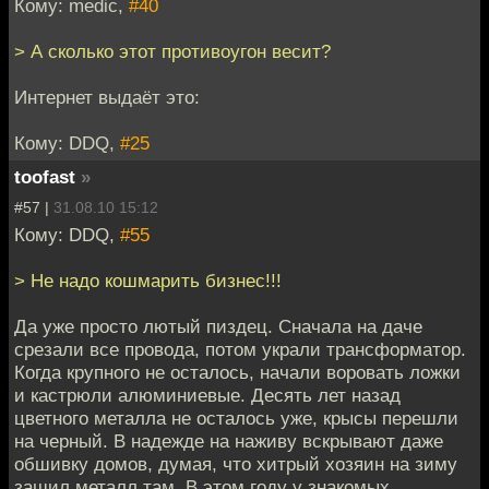
Кому: medic,
#40
> А сколько этот противоугон весит?
Интернет выдаёт это:
Кому: DDQ,
#25
toofast
»
#57 |
31.08.10 15:12
Кому: DDQ,
#55
> Не надо кошмарить бизнес!!!
Да уже просто лютый пиздец. Сначала на даче
срезали все провода, потом украли трансформатор.
Когда крупного не осталось, начали воровать ложки
и кастрюли алюминиевые. Десять лет назад
цветного металла не осталось уже, крысы перешли
на черный. В надежде на наживу вскрывают даже
обшивку домов, думая, что хитрый хозяин на зиму
зашил металл там. В этом году у знакомых