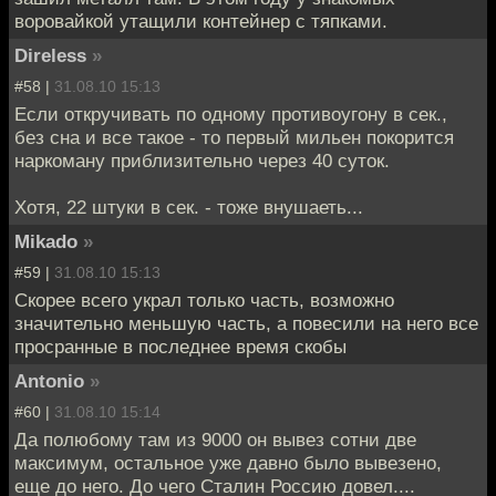
воровайкой утащили контейнер с тяпками.
Direless
»
#58 |
31.08.10 15:13
Если откручивать по одному противоугону в сек.,
без сна и все такое - то первый мильен покорится
наркоману приблизительно через 40 суток.
Хотя, 22 штуки в сек. - тоже внушаеть...
Mikado
»
#59 |
31.08.10 15:13
Скорее всего украл только часть, возможно
значительно меньшую часть, а повесили на него все
просранные в последнее время скобы
Antonio
»
#60 |
31.08.10 15:14
Да полюбому там из 9000 он вывез сотни две
максимум, остальное уже давно было вывезено,
еще до него. До чего Сталин Россию довел....