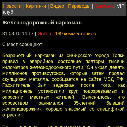
Новости
|
Картинки
|
Видео
|
Переводы
|
Магазин
|
VIP
клуб
Железнодорожный наркоман
31.08.10 14:17
|
Goblin
|
189 комментариев
С мест сообщают:
Безработный наркоман из сибирского города Топки
привел в аварийное состояние полторы тысячи
километров железнодорожного пути. Он украл девять
миллионов противоугонов, которые затем продал
скупщикам металла, сообщается на сайте МВД РФ.
Расхититель был задержан после того, как
милиционеры установили круг подозреваемых и
опросили местных жителей. Выяснилось, что
воровством занимался 35-летний бывший
железнодорожник, хорошо знакомый со спецификой
отрасли.
По данным правоохранительных органов,