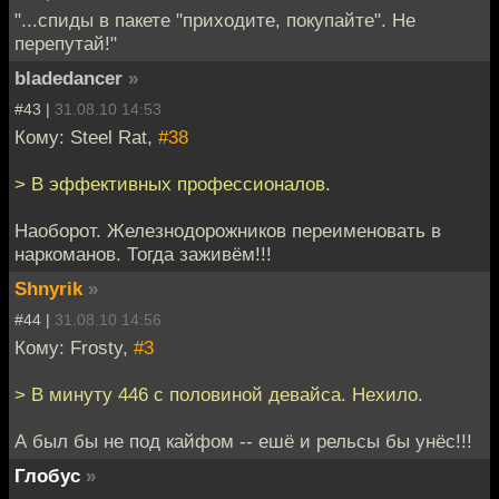
"...спиды в пакете "приходите, покупайте". Не
перепутай!"
bladedancer
»
#43 |
31.08.10 14:53
Кому: Steel Rat,
#38
> В эффективных профессионалов.
Наоборот. Железнодорожников переименовать в
наркоманов. Тогда заживём!!!
Shnyrik
»
#44 |
31.08.10 14:56
Кому: Frosty,
#3
> В минуту 446 с половиной девайса. Нехило.
А был бы не под кайфом -- ешё и рельсы бы унёс!!!
Глобус
»