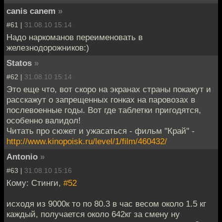
canis canem
»
#61 |
31.08.10 15:14
Надо наркоманов переименовать в
железнодорожников:)
Statos
»
#62 |
31.08.10 15:14
Это еще что, вот скоро на экранах страны покажут и
расскажут о запрещенных гонках на паровозах в
послевоенные годы. Вот где таблетки пригодятся,
особенно валидол!
Читать про сюжет и ужасаться - фильм "Край" -
http://www.kinopoisk.ru/level/1/film/460432/
Antonio
»
#63 |
31.08.10 15:16
Кому: Стинги,
#52
исходя из 9000к то по 80.3 в час весом около 1.5 кг
каждый, получается около 642кг за смену ну