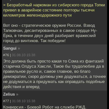
> Безработный наркоман из сибирского города Топки
привел в аварийное состояние полторы тысячи
километров железнодорожного пути
Вот оно - стратегическое оружие России. Взвод
Тапковчан, десантированных в самое сердце Ну-
Ёрка, в течении двух дней разбирает вражеский
город до винтиков. Так победим!
Sangui
»
#76 |
31.08.10 15:38
Это должна быть просто какая то Сома из фантазий
старичка Олдуса Хаксли, Такое бы трудолюбие да в
правильное русло и, самое главное, во благо
демократии, скоро должны уже додуматься, а точнее
не додуматься а придумать как оправдать подобные
действия и вперед
Zelius
»
#77 |
31.08.10 15:38
Конверсия - Боевой Робот на службе РЖД.