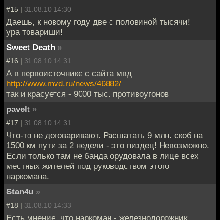
#15 |
31.08.10 14:30
Даешь, к новому году две с половиной тысячи!
ура товарищи!
Sweet Death
»
#16 |
31.08.10 14:31
А в первоисточнике с сайта мвд
http://www.mvd.ru/news/46882/
так и красуется - 9000 тыс. противоугонов
pavelt
»
#17 |
31.08.10 14:31
Что-то не договаривают. Расшатать 9 млн. скоб на
1500 км пути за 2 недели - это пиздец! Невозможно.
Если только там не банда орудовала в лице всех
местных жителей под руководством этого
наркомана.
Stan4u
»
#18 |
31.08.10 14:33
Есть мнение, что наркоман - железнодорожник