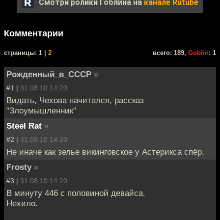
Смотри ролики Гоблина на
канале Rutube
Комментарии
cтраницы: 1 |
2
всего: 189,
Goblin
: 1
Рожденный_в_СССР
»
#1 |
31.08.10 14:20
Видать, Чехова начитался, рассказ
"Злоумышленник"
Steel Rat
»
#2 |
31.08.10 14:20
Не иначе как зелье викинговское у Астерикса спёр.
Frosty
»
#3 |
31.08.10 14:20
В минуту 446 с половиной девайса.
Нехило.