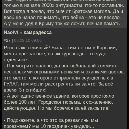
только в начале 2000х энтузиасты что-то поставили.
Вот тогда я понял, что значит братская могила. Да и
вообще начал понимать, что война - это не весело.
А у меня дед в Крыму так же лежит, вечная памать
Naolvi
»
камрадесса
#27 |
03.09.10 09:56
Репортаж отличный! Была этим летом в Карелии,
места прекрасные, но экскурсоводы это чудо
отдельное:
- Посмотрите налево, да вот небольшой холмик с
несколькими огромными венками и охапками цветов,
это место, с которого отправляли осужденных в
ГУЛАГ, там могли расстрелять ни за что! За всё
время 3 погибших!
- А вот единственное здание, которое простояло
более 100 лет! Городская тюрьма, к сожалению,
действующая. Но мы боремся за её закрытие!
- Подскажите, а что это за развалины мы
проезжаем? мы 10 гвоздичек увидели...