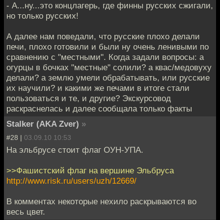
- А...ну...это концлагерь, где финны русских сжигали,
но только русских!
А далее нам поведали, что русские плохо делали
печи, плохо готовили и были ну очень ленивыми по
сравнению с "местными". Когда задали вопросы: а
огурцы в бочках "местные" солили? а квас/медовуху
делали? а землю умели обрабатывать, или русские
их научили? и какими же печами в итоге стали
пользоваться и те, и другие? Экскурсовод
раскраснелась и далее сообщала только факты
Stalker (AKA Zver)
»
#28 |
03.09.10 10:53
На эльбрусе стоит флаг ОУН-УПА.
>>Фашистский флаг на вершине Эльбруса
http://www.risk.ru/users/uzh/12669/
В комментах некоторые нехило раскрываются во
весь цвет.