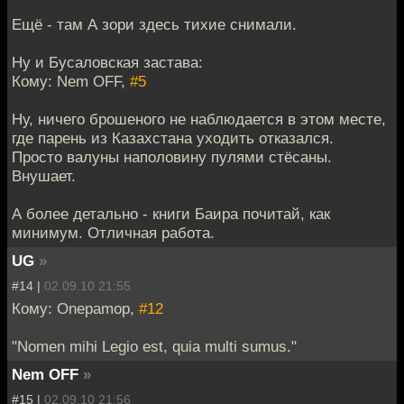
Ещё - там А зори здесь тихие снимали.
Ну и Бусаловская застава:
Кому: Nem OFF,
#5
Ну, ничего брошеного не наблюдается в этом месте,
где парень из Казахстана уходить отказался.
Просто валуны наполовину пулями стёсаны.
Внушает.
А более детально - книги Баира почитай, как
минимум. Отличная работа.
UG
»
#14 |
02.09.10 21:55
Кому: Onepamop,
#12
"Nomen mihi Legio est, quia multi sumus."
Nem OFF
»
#15 |
02.09.10 21:56