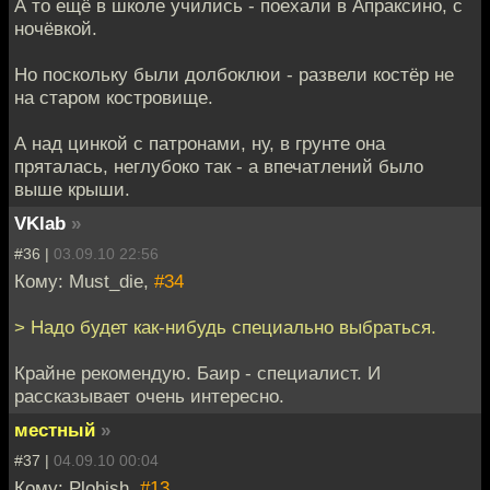
А то ещё в школе учились - поехали в Апраксино, с
ночёвкой.
Но поскольку были долбоклюи - развели костёр не
на старом костровище.
А над цинкой с патронами, ну, в грунте она
пряталась, неглубоко так - а впечатлений было
выше крыши.
VKlab
»
#36 |
03.09.10 22:56
Кому: Must_die,
#34
> Надо будет как-нибудь специально выбраться.
Крайне рекомендую. Баир - специалист. И
рассказывает очень интересно.
местный
»
#37 |
04.09.10 00:04
Кому: Plohish,
#13