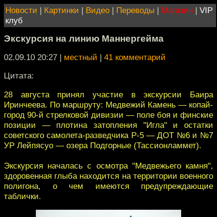
Новости
|
Картинки
|
Видео
|
Переводы
|
Магазин
|
VIP
клуб
Экскурсия на линию Маннергейма
02.09.10 20:27
|
местный
|
41 комментарий
Цитата:
28 августа принял участие в экскурсии Баира
Иринчеева. По маршруту: Медвежий Камень — копай-
город 90-й стрелковой дивизии — поле боя и финские
позиции — плотина затопления "Игла" и остатки
советского самолета-разведчика Р-5 — ДОТ №6 и №7
УР Лейпясуо — озера Подгорные (Тассионламмет).
Экскурсия началась с осмотра "Медвежьего камня",
здоровенная глыба находится на территории военного
полигона, о чем имеются предупреждающие
таблички.