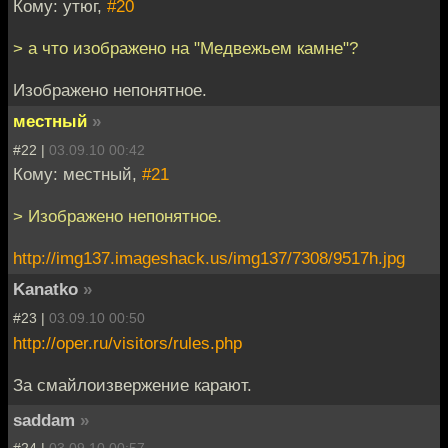
Кому: утюг,
#20
> а что изображено на "Медвежьем камне"?
Изображено непонятное.
местный
»
#22 |
03.09.10 00:42
Кому: местный,
#21
> Изображено непонятное.
http://img137.imageshack.us/img137/7308/9517h.jpg
Kanatko
»
#23 |
03.09.10 00:50
http://oper.ru/visitors/rules.php
За смайлоизвержение карают.
saddam
»