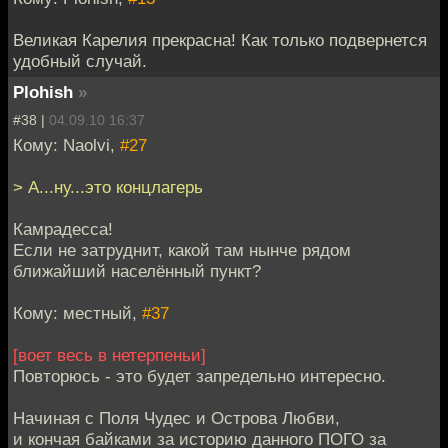
Великая Карелия прекрасна! Как только подвернется
удобный случай.
Plohish
»
#38 |
04.09.10 16:37
Кому: Naolvi,
#27
> А...ну...это концлагерь
Камрадесса!
Если не затруднит, какой там нынче рядом
ближайший населённый пункт?
Кому: местный,
#37
[воет весь в нетерпеньи]
Повторюсь - это будет запредельно интересно.
Начиная с Поля Чудес и Острова Любви,
и кончая байками за историю данного ПОГО за