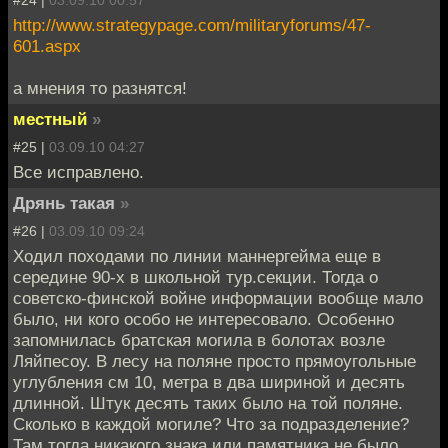
#24 |
03.09.10 00:57
http://www.strategypage.com/militaryforums/47-
601.aspx
а мнения то разнятся!
местный
»
#25 |
03.09.10 04:27
Все исправлено.
Дрянь такая
»
#26 |
03.09.10 09:24
Ходил походами по линии маннергейма еще в
середине 90-х в школьной тур.секции. Тогда о
советско-финской войне информации вообще мало
было, ни кого особо не интересовало. Особенно
запомнилась братская могила в болотах возле
Ляйпесоу. В лесу на поляне просто прямоугольные
углубления см 10, метра в два шириной и десять
длинной. Штук десять таких было на той поляне.
Сколько в каждой могиле? Что за подразделение?
Там тогда никакого знака или памятника не было,