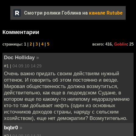
Смотри ролики Гоблина на
канале Rutube
Комментарии
cтраницы: 1 |
2
|
3
|
4
|
5
всего: 416,
Goblin
: 25
Doc Holliday
»
#1 |
04.09.10 14:29
Очень важно придать своим действиям нужный
оттенок. И говорить об этом постоянно и везде.
Мировая общественность должна возмутиться,
действительно, как еще в людоедском Судане, в
котором еще по какому-то нелепому недоразумению
кто-то там добывает нефть (один из основных
источников доходов страны, наряду с сельским
хозяйством), еще нет демократии? Возмутительно.
bqbr0
»