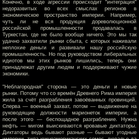
Конечно, в ходе агрессии происходит "интеграция"
недоразвитых во всех смыслах регионов в
экономическое пространство империи. Например,
чуть ли не вся продукция дореволюционной
российской промышленности продавалась в
Туркестан, где не было вообще ничего. Это мы так
удачно захватили рынки сбыта, с которых наживали
неплохие деньги и развивали нашу российскую
промышленность. Но под руководством либеральных
идиотов мы этих рынков лишились, теперь они
принадлежат другим людям и поддерживают чужие
экономики.
"Неблагородная" сторона — это деньги и новые
рынки. Потому что со времён Древнего Рима империя
жила за счёт разграбления завоёванных провинций.
Сперва — военный захват, потом — выдвижение на
руководящие должности марионеток империи, а
после этого — беспощадное разграбление. Нужна
нефть — мигом выискиваются кровавые диктаторы.
Диктаторы ведь бывают разные — бывают угодные
империи, типа южноамериканских сомос, дювалье да