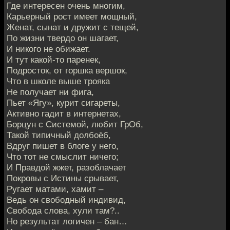
Где интересен очень многим,
Карьерный рост имеет мощный,
Женат, сынат и дружит с тещей,
По жизни твердо он шагает,
И никого не обижает.
И тут какой-то паренек,
Подросток, от горшка вершок,
Что в школе выше трояка
Не получает ни фига,
Пьет «Ягу», курит сигареты,
Активно гадит в интернетах,
Борцун с Системой, любит ГрОб,
Такой типичный долбоёб,
Вдруг пишет в блоге у него,
Что тот не смыслит ничего;
И Правдой жжет, разоблачает
Покровы с Истины срывает,
Ругает матами, хамит –
Ведь он свободный индивид,
Свобода слова, хули там?..
Но результат логичен – бан…