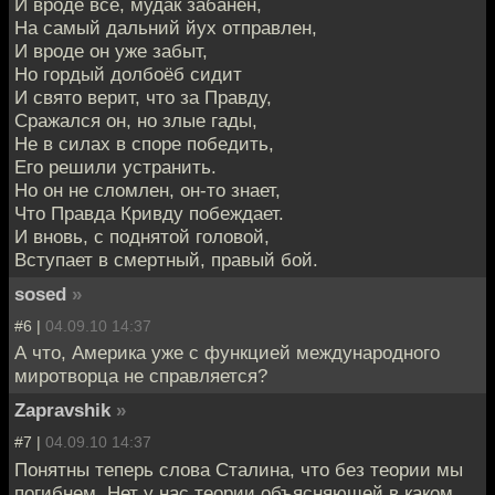
И вроде всё, мудак забанен,
На самый дальний йух отправлен,
И вроде он уже забыт,
Но гордый долбоёб сидит
И свято верит, что за Правду,
Сражался он, но злые гады,
Не в силах в споре победить,
Его решили устранить.
Но он не сломлен, он-то знает,
Что Правда Кривду побеждает.
И вновь, с поднятой головой,
Вступает в смертный, правый бой.
sosed
»
#6 |
04.09.10 14:37
А что, Америка уже с функцией международного
миротворца не справляется?
Zapravshik
»
#7 |
04.09.10 14:37
Понятны теперь слова Сталина, что без теории мы
погибнем. Нет у нас теории объясняющей в каком