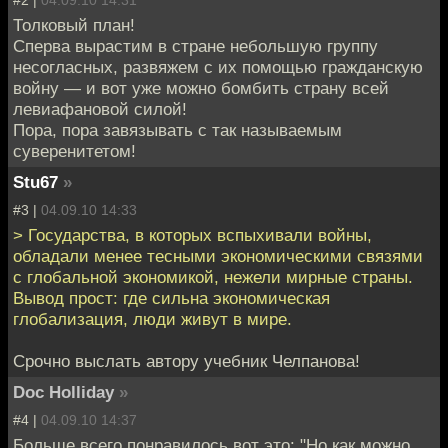
#2 |
04.09.10 14:31
Толковый план!
Сперва вырастим в стране небольшую группу
несогласных, развяжем с их помощью гражданскую
войну — и вот уже можно бомбить страну всей
левиафановой силой!
Пора, пора завязывать с так называемым
суверенитетом!
Stu67
»
#3 |
04.09.10 14:33
> Государства, в которых вспыхивали войны,
обладали менее тесными экономическими связями
с глобальной экономикой, нежели мирные страны.
Вывод прост: где сильна экономическая
глобализация, люди живут в мире.
Срочно выслать автору учебник Челпанова!
Doc Holliday
»
#4 |
04.09.10 14:37
Больше всего понравилось вот это: "Но как можно