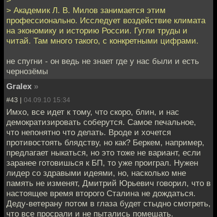
> Академик Л. В. Милов занимается этим
профессионально. Исследует воздействие климата
на экономику и историю России. Гугли труды и
читай. Там много такого, с конкретными цифрами.
не спугни - он ведь не знает где у нас были и есть
чернозёмы
Gralex
»
#43 |
04.09.10 15:34
Имхо, все идет к тому, что скоро, блин, и нас
демократизировать соберутся. Самое печальное,
что непонятно что делать. Вроде и хочется
противостоять блядству, но как? Беркем, например,
предлагает ныкаться, но это тоже не вариант, если
заранее готовишься к БП, то уже проиграл. Нужен
лидер со здравыми идеями, но, насколько мне
память не изменят, Дмитрий Юрьевич говорил, что в
настоящее время второго Сталина не дождаться.
Деду-ветерану потом в глаза будет стыдно смотреть,
что все просрали и не пытались помешать.