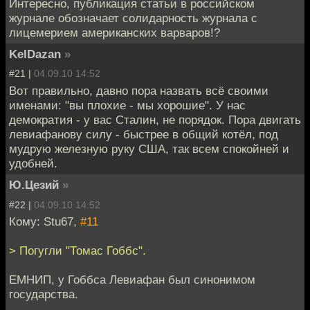
Интересно, публикация статьи в российском
журнале обозначает солидарность журнала с
лицемерием американских варваров!?
KelDazan
»
#21 |
04.09.10 14:52
Вот правильно, давно пора назвать всё своими
именами: "вы плохие - мы хорошие". У нас
демократия - у вас Сталин, не порядок. Пора двигать
левиафанову силу - быстрее в общий котёл, под
мудрую железную руку США, так всем спокойней и
удобней.
Ю.Цезий
»
#22 |
04.09.10 14:52
Кому: Stu67,
#11
> Погугли "Томас Гоббс".
ЕМНИП, у Гоббса Левиафан был синонимом
государства.