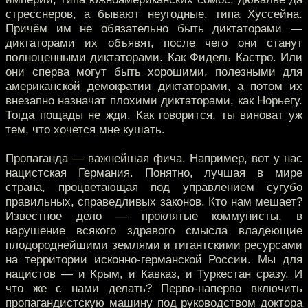
стресснеров, а бывают неугодные, типа Хуссейна.
Причём им не обязательно быть диктаторами —
диктаторами их объявят, после чего они станут
полноценными диктаторами. Как Фидель Кастро. Или
они сперва могут быть хорошими, полезными для
американской демократии диктаторами, а потом их
внезапно назначат плохими диктаторами, как Норьегу.
Тогда пощады не жди. Как говорится, ты виноват уж
тем, что хочется мне кушать.
Пропаганда — важнейшая фича. Например, вот у нас
нацистская Германия. Понятно, лучшая в мире
страна, процветающая под управлением сугубо
правильных, справедливых законов. Кто нам мешает?
Известное дело — проклятые коммунисты, в
нарушение всякого здравого смысла владеющие
плодороднейшими землями и гигантскими ресурсами
на территории исконно-германской России. Мы для
нацистов — и Крым, и Кавказ, и Туркестан сразу. И
что же с нами делать? Перво-наперво включить
пропагандистскую машину под руководством доктора