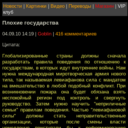
Новости
|
Картинки
|
Видео
|
Переводы
|
Магазин
|
VIP
клуб
Плохие государства
04.09.10 14:19
|
Goblin
|
416 комментариев
Цитата:
Глобализированные страны должны сначала
разработать правила поведения по отношению к
государствам, в которых идут внутренние войны. Нам
нужна международная миротворческая армия нового
типа, так называемая левиафанова сила с мандатом
на вмешательство в любой подобный конфликт. При
возникновении пожара она будет обязана взять
неспокойный регион под контроль и свергнуть
руководство. Затем нужно научить "неприличные
семьи" правилам поведения. Частью "левиафановой
силы" должны стать неправительственные
организации, которые после смены власти
немедленно приступали бы к реформированию