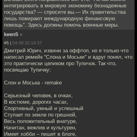
интегрировать в мировую экономику безнадежные
государства? — спросите вы.— Их правительства
лишь пожирают международную финансовую
помощь". Здесь должны помочь военные меры.
keen5
»
#5 |
04.09.10 14:37
Дмитрий Юрич, извини за оффтоп, но я только что
написал ремейк "Слона и Моськи" и вдруг понял, что
это практически целиком про Тупичок. Так что,
посвящаю Тупичку:
Слон и Моська - remake
Серьезный человек, в очках,
В костюме, дорогих часах,
Спортивный, умный и успешный
Ступает по земле по грешной,
Весь положительный внатуре,
Начитан, вежлив и культурен,
Имеет хобби – пишет в блоге,