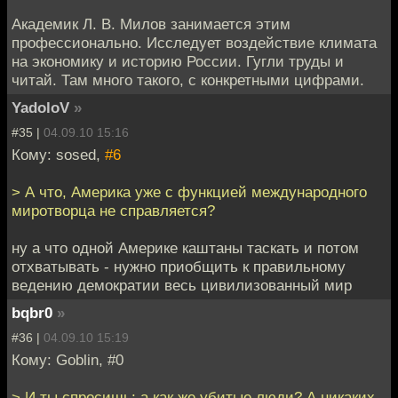
Академик Л. В. Милов занимается этим
профессионально. Исследует воздействие климата
на экономику и историю России. Гугли труды и
читай. Там много такого, с конкретными цифрами.
YadoloV
»
#35 |
04.09.10 15:16
Кому: sosed,
#6
> А что, Америка уже с функцией международного
миротворца не справляется?
ну а что одной Америке каштаны таскать и потом
отхватывать - нужно приобщить к правильному
ведению демократии весь цивилизованный мир
bqbr0
»
#36 |
04.09.10 15:19
Кому: Goblin, #0
> И ты спросишь: а как же убитые люди? А никаких