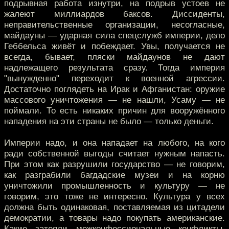
подрывная работа изнутри, на подрыв устоев не
жалеют миллиардов баксов. Диссиденты,
неправительственные организации, несогласные,
майдауны — ударная сила спецслужб империи, дело
Геббельса живёт и побеждает. Увы, получается не
всегда, бывает, пляски майдаунов не дают
надлежащего результата сразу. Тогда империя
"вынужденно" переходит к военной агрессии.
Достаточно поглядеть на Ирак и Афганистан: оружие
массового уничтожения — не нашли, Усаму — не
поймали. То есть никаких причин для вооружённого
нападения на эти страны не было — только деньги.
Империи надо, и она нападает на любого, на кого
ради собственной выгоды считает нужным напасть.
При этом как разрушили государство — не говорим,
как разграбили багдадские музеи и на корню
уничтожили промышленность и культуру — не
говорим, это тоже не интересно. Культура у всех
должна быть одинаковая, поставляемая из цитадели
демократии, а товары надо покупать американские.
Какие затеяли межконфессиональные конфликты,