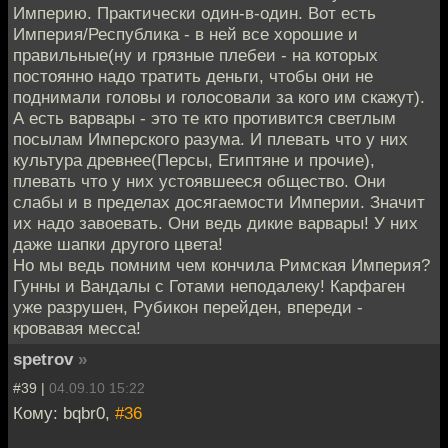
Империю. Практически один-в-один. Вот есть
Империя/Республика - в ней все хорошие и
правильные(ну и грязные плебеи - на которых
постоянно надо тратить деньги, чтобы они не
поднимали головы и голосовали за кого им скажут).
А есть варвары - это те кто противится светлым
посылам Имперского разума. И плевать что у них
культура древнее(Персы, Египтяне и прочие),
плевать что у них устоявшееся общество. Они
слабы и в пределах досягаемости Империи. Значит
их надо завоевать. Они ведь дикие варвары! У них
даже шапки другого цвета!
Но мы ведь помним чем кончила Римская Империя?
Гунны и Вандалы с Готами неподалеку! Карфаген
уже разрушен, Рубикон перейден, впереди -
кровавая месса!
spetrov
»
#39 |
04.09.10 15:22
Кому: bqbr0,
#36