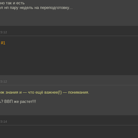
о так и есть
 нп пару недель на переподготовку...
23:12
,
#1
23:12
иж знания и — что ещё важнее(!) — понимания.
ь? ВВП же растет!!!
23:14