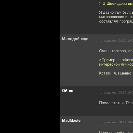
> В Швейцарии име
Я давно там был, 
микроновских и фа
составлял програ
Молодой еще
отправлено 08.09.10 
Очень толково, сп
>Пример не обяза
интересной личнос
Кстати, я, именно 
Ойген
отправлено 08.09.10 
После статьи "Реа
MadMaster
отправлено 08.09.10 
В очередной раз п