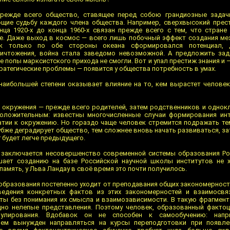
режде всего общество, ставящее перед собою грандиозные задачи
ие судьбу каждого члена общества. Например, сверхвысокий прест
ца 1920-х до конца 1960-х связан прежде всего с тем, что стране
не. Даже выход в космос — всего лишь побочный эффект создания м
ак только по обе стороны океана сформировался потенциал, 
ничтожения, война стала заведомо невозможной. А предложить зад
попы марксистского прихода не смогли. Вот и упал престиж знания и —
ратегические проблемы — появится у общества потребность в умах.
наибольшей степени оказывает влияние на то, кем вырастет челове
окружения — прежде всего родителей, затем родственников и однок
оложительным: известны многочисленные случаи формирования инт
атии к окружению. Но гораздо чаще человек стремится подражать тем
убже деградирует общество, тем сложнее вновь начать развиваться, за
 будет легче предыдущего.
, заключается несовершенство современной системы образования Ро
шает созданию на базе Российской научной школы институтов не 
память, у Льва Ландау в своё время это почти получилось.
образования постепенно уходит от преподавания общих закономерност
едения конкретных фактов из этих закономерностей и взаимосвяз
ы без понимания их смысла и взаимозависимости. В такую фрагмент
дно нелепые представления. Поэтому человек, образованный фактоц
пулирования. Вдобавок он не способен к самообучению: напр
ием вынужден направляться на курсы переподготовки при появл