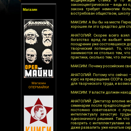
модификации станка. В то ж
законоцентрическое — ведь из о
закона требует немногим боль
Магазин
востребован обществом, школу 
МАКСИМ: А Вы бы на месте Пере
хорошее ли это средство для ст
АНАТОЛИЙ: Скорее всего взял 
богатство вряд ли выбьет мен
поощрение уже состоявшихся до
творческий потенциал. То, чт
занимаются не столько тем, что
практики, сколько тем, что легч
МАКСИМ: Почему российские све
АНАТОЛИЙ: Потому что сейчас — 
курс на превращение СССР в сыр
Магазин
для творческого труда, и возмо
ОПЕРМАЙКИ
МАКСИМ: У власти должен находи
АНАТОЛИЙ: Диктатор вполне мож
семинарии после предпоследнего
постоянно советовался с луч
интеллектуалу зачастую труд
однозначного решения. Так что
говорить с интеллектуалами на
даже развалить уже начатые сер