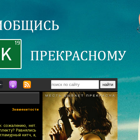
Знаменитости
 сожалению, нет.
еллекту? Равнялись
гламурный китч, а,