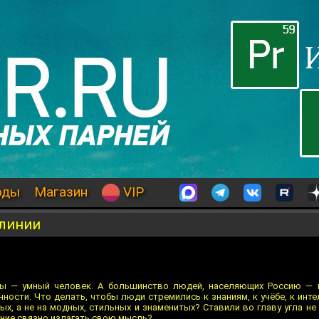
оды
Магазин
VIP
 линии
ы — умный человек. А большинство людей, населяющих Россию — к
ности. Что делать, чтобы люди стремились к знаниям, к учёбе, к инт
х, а не на модных, стильных и знаменитых? Ставили во главу угла не 
ение связно излагать свою мысль?