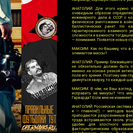
АНАТОЛИЙ: Для этого нужно п
очевидным образом определяющ
инженерного дела в СССР с кон
физическое уничтожение в вой
баллистических ракет. Но к
гарантированного взаимного у
сложности и важности тогдашние 
— понимания. Появятся новые ст
МАКСИМ: Как по-Вашему, что в 
элементом массы?
АНАТОЛИЙ: Пример ближайшего 
не обязательно должен быть п
именно на основе резкой антип
поле его зрения. Поэтому чем гл
двинуться кверху, то каждый шаг
МАКСИМ: В чём, на Ваш взгляд
исправить её минусы? Что ме
Гарварда? Если мне не изменяет 
АНАТОЛИЙ: Российская система 
и — главное(!) — методов выв
преподаются разрозненные факт
труда встраиваются сколь уго
удобен для злостного мани
фактоцентрическим образован