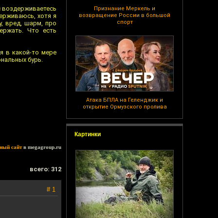
ас воздерживаетесь
Признание Меркель и
держиваюсь, хотя я
возвращение России в большой
спорт
, вред, шарм, про
ержать. Что есть
я в какой-то мере
ональных бурь.
Атака БПЛА на Геленджик и
открытие Ормузского пролива
Картинки
ный сайт
в megagroup.ru
всего: 312
# 1