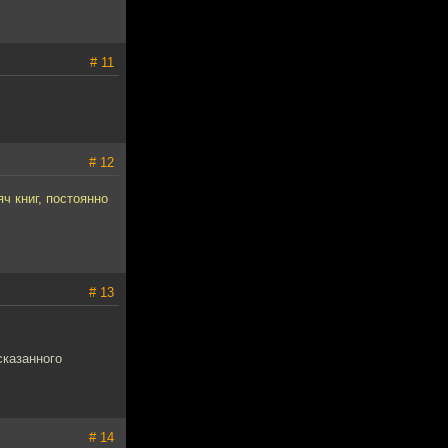
# 11
# 12
ч книг, постоянно
# 13
сказанного
# 14