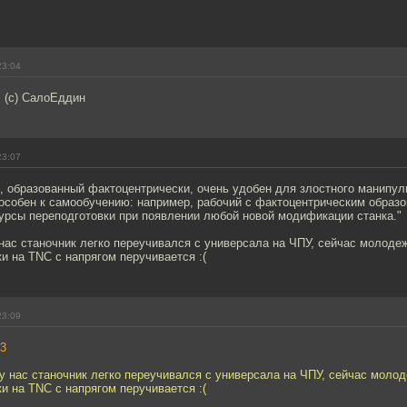
23:04
! (с) СалоЕддин
23:07
, образованный фактоцентрически, очень удобен для злостного манипул
пособен к самообучению: например, рабочий с фактоцентрическим образ
урсы переподготовки при появлении любой новой модификации станка."
нас станочник легко переучивался с универсала на ЧПУ, сейчас молодеж
и на TNC с напрягом перучивается :(
23:09
3
у нас станочник легко переучивался с универсала на ЧПУ, сейчас молод
и на TNC с напрягом перучивается :(