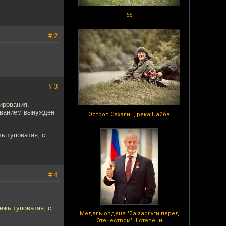
65
# 2
# 3
ирования.
ованием вынужден
Остров Сахалин, река Найба
ь туповатая, с
# 4
ежь туповатая, с
Медаль ордена "За заслуги перед
Отечеством" II степени