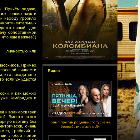
. Причём задачи,
иж точных наук и
 и народу грозило
ежконтинентальных
достаточный для
ачу сопоставимой
 что ещё важнее(!)
к — личностью или
лассников. Пример
ересной личности
Видео
, кто находится в
то если уж удастся
ссии, и как можно
хуже Кембриджа и
ей и взаимосвязей
ей. Вместо этого
арную картину без
Трамп против родильного туризма,
ентрически, очень
безработица из-за ИИ
имер, рабочий с
ении любой новой