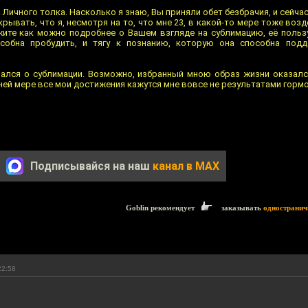
 Личного толка. Насколько я знаю, Вы приняли обет безбрачия, и сейч
крывать, что я, несмотря на то, что мне 23, в какой-то мере тоже воз
жите как можно подробнее о Вашем взгляде на сублимацию, её пользу
собна пробудить, и тягу к познанию, которую она способна подд
ался о сублимации. Возможно, избранный мною образ жизни оказалс
ней мере все мои достижения кажутся мне вовсе не результатами горм
Подписывайся на наш
канал в MAX
Goblin рекомендует
заказывать
одностранич
22:58
!