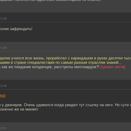
23:48
толия зафрендить!
23:49
.далее учился всю жизнь, проработал с карандашом в руках десятки тыся
чшими в стране специалистами по самым разным отраслям знаний...
 А как же поедание младенцев, расстрелы миллиардов?!
[грызет ногти]
23:49
#10
у двачеров. Очень удивился когда увидел тут ссылку на него. Но сути 
онечно же не меняет.
23:51