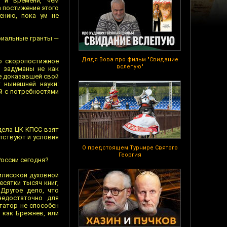
 и времени, чем
а постижение этого
ению, пока ум не
риальные гранты —
Дядя Вова про фильм "Свидание
то скоропостижное
вслепую"
о задуманы не как
е доказавшей свой
 нынешней науки:
ей с потребностями
тдела ЦК КПСС взят
утствуют и условия
О предстоящем Турнире Святого
Георгия
России сегодня?
илисской духовной
есятки тысяч книг,
Другое дело, что
недостаточно для
татор не способен
 как Брежнев, или