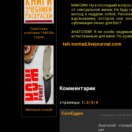
МАКСИМ: Ну и последний вопрос.
от сексуальной жизни. Не буду с
молод и недурен собой. Расска
вдохновение, которое она спо
сублимация лично для Вас?
Советские
АНАТОЛИЙ: Я не особо задумыв
учебники 1940-50х
естественным для меня. По край
годов
teh-nomad.livejournal.com
Комментарии
cтраницы: 1 |
2
|
3
|
4
Империя ножей
СалоЕддин
отправлено 08.09.10 
Анатолий - голова
нет