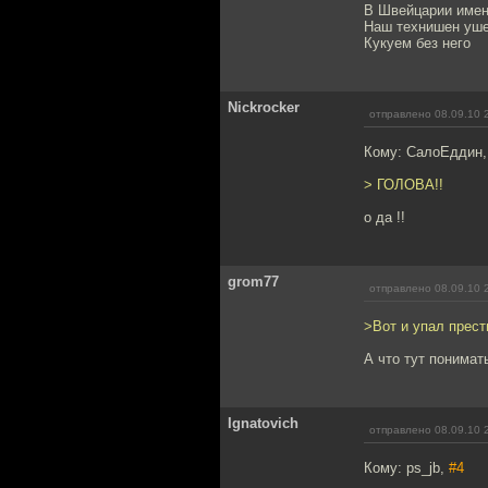
В Швейцарии именн
Наш технишен ушел
Кукуем без него
Nickrocker
отправлено 08.09.10 
Кому: СалоЕддин
> ГОЛОВА!!
о да !!
grom77
отправлено 08.09.10 
>Вот и упал прест
А что тут понимат
Ignatovich
отправлено 08.09.10 
Кому: ps_jb,
#4