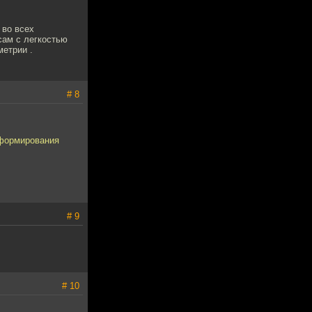
 во всех
сам с легкостью
етрии .
# 8
 формирования
# 9
# 10