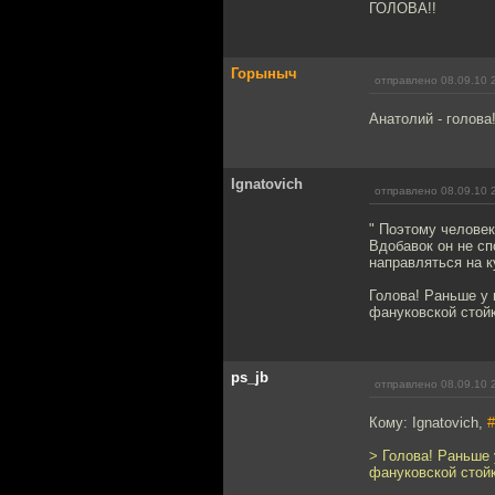
ГОЛОВА!!
Горыныч
отправлено 08.09.10 
Анатолий - голова
Ignatovich
отправлено 08.09.10 
" Поэтому человек
Вдобавок он не с
направляться на к
Голова! Раньше у 
фануковской стойк
ps_jb
отправлено 08.09.10 
Кому: Ignatovich,
#
> Голова! Раньше 
фануковской стойк