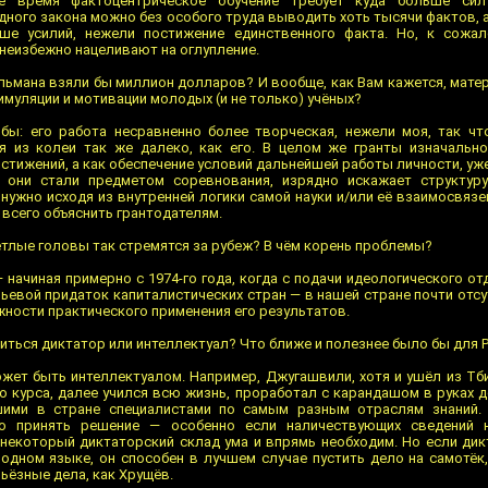
е время фактоцентрическое обучение требует куда больше сил
дного закона можно без особого труда выводить хоть тысячи фактов, 
ше усилий, нежели постижение единственного факта. Но, к сожал
неизбежно нацеливают на оглупление.
льмана взяли бы миллион долларов? И вообще, как Вам кажется, мате
имуляции и мотивации молодых (и не только) учёных?
бы: его работа несравненно более творческая, нежели моя, так ч
я из колеи так же далеко, как его. В целом же гранты изначальн
стижений, а как обеспечение условий дальнейшей работы личности, уж
о они стали предметом соревнования, изрядно искажает структуру
 нужно исходя из внутренней логики самой науки и/или её взаимосвяз
е всего объяснить грантодателям.
тлые головы так стремятся за рубеж? В чём корень проблемы?
начиная примерно с 1974-го года, когда с подачи идеологического о
ьевой придаток капиталистических стран — в нашей стране почти отс
жности практического применения его результатов.
ться диктатор или интеллектуал? Что ближе и полезнее было бы для 
ет быть интеллектуалом. Например, Джугашвили, хотя и ушёл из Тб
 курса, далее учился всю жизнь, проработал с карандашом в руках д
шими в стране специалистами по самым разным отраслям знаний. 
но принять решение — особенно если наличествующих сведений 
 некоторый диктаторский склад ума и впрямь необходим. Но если дик
 одном языке, он способен в лучшем случае пустить дело на самотёк,
ьёзные дела, как Хрущёв.