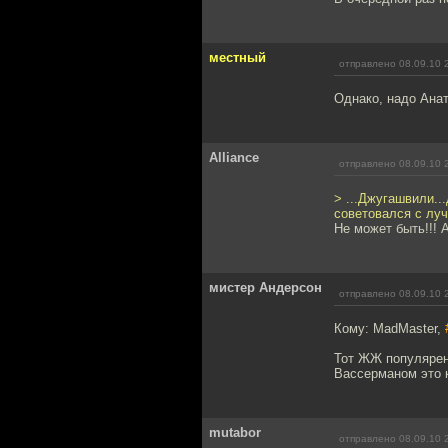
местный
отправлено 08.09.10 
Однако, надо Ана
Alliance
отправлено 08.09.10 
> ...Джугашвили..
советовался с лу
Не может быть!!!
мистер Андерсон
отправлено 08.09.10 
Кому: MadMaster,
Тот ЖЖ популярен 
Вассерманом это к
mutabor
отправлено 08.09.10 