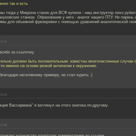
нно так и есть
мы тогда у Микрона станок для ВСФ купили - наш инструктор лихо рубил
нуковских станках. Образование у него - аналог нашего ПТУ. Но парень 
ммы для объемной фрезеровки с помощью уравнений аналитической геом
23:16
асибо за ссылочку.
тельно должен быть положительным: известны многочисленные случаи
ти именно на основе резкой антипатии к окружению.
благодаря негативному примеру, не стал курить :)
23:16
кция Вассермана" я взглянул на этого знатока по-другому.
23:38
оражает количество идиотских комментариев по ссылке.