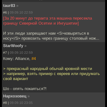
taur83
»
#6 |
09.09.10 22:59
[За 20 минут до теракта эта машина пересекла
границу Северной Осетии и Ингушетии]
И эти люди запрещают нам <S>ковыряться в
носу</S> провозить через границу столовый нож...
StarWoofy
»
#7 |
09.09.10 22:59
Кому: Alliance,
#4
> прекрасный народный обычай кровной мести
> например, взять пример с евреев или придумать
свой вариант
Шо - опять покаяться?!
Нархозовец
»
#8 |
09.09.10 23:05