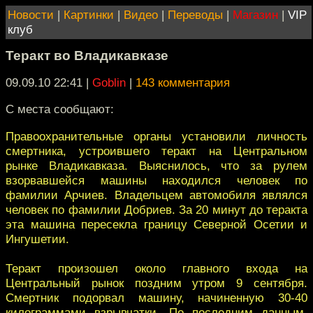
Новости
|
Картинки
|
Видео
|
Переводы
|
Магазин
|
VIP
клуб
Теракт во Владикавказе
09.09.10 22:41
|
Goblin
|
143 комментария
С места сообщают:
Правоохранительные органы установили личность
смертника, устроившего теракт на Центральном
рынке Владикавказа. Выяснилось, что за рулем
взорвавшейся машины находился человек по
фамилии Арчиев. Владельцем автомобиля являлся
человек по фамилии Добриев. За 20 минут до теракта
эта машина пересекла границу Северной Осетии и
Ингушетии.
Теракт произошел около главного входа на
Центральный рынок поздним утром 9 сентября.
Смертник подорвал машину, начиненную 30-40
килограммами взрывчатки. По последним данным,