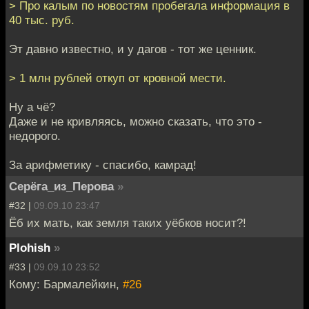
> Про калым по новостям пробегала информация в
40 тыс. руб.
Эт давно известно, и у дагов - тот же ценник.
> 1 млн рублей откуп от кровной мести.
Ну а чё?
Даже и не кривляясь, можно сказать, что это -
недорого.
За арифметику - спасибо, камрад!
Серёга_из_Перова
»
#32 |
09.09.10 23:47
Ёб их мать, как земля таких уёбков носит?!
Plohish
»
#33 |
09.09.10 23:52
Кому: Бармалейкин,
#26