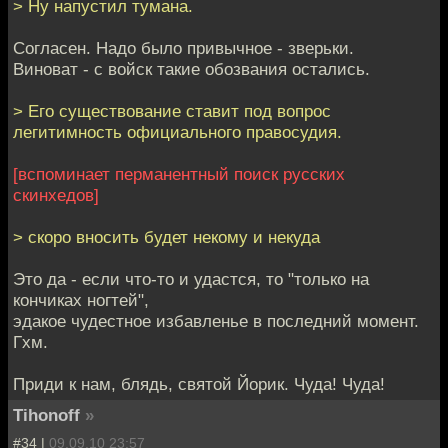
> Ну напустил тумана.
Согласен. Надо было привычное - зверьки.
Виноват - с войск такие обозвания остались.
> Его существование ставит под вопрос
легитимность официального правосудия.
[вспоминает перманентный поиск русских
скинхедов]
> скоро вносить будет некому и некуда
Это да - если что-то и удастся, то "только на
кончиках ногтей",
эдакое чудестное избавленье в последний момент.
Гхм.
Приди к нам, блядь, святой Йорик. Чуда! Чуда!
Tihonoff
»
#34 |
09.09.10 23:57