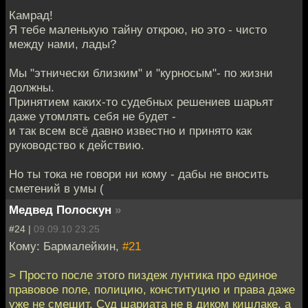
Камрад!
Я тебе маленькую тайну открою, но это - чисто
между нами, лады?
Мы "этнически близким" и "курносым"- по жизни
должны.
Принятием каких-то судебных решениев шарьят
даже утомлять себя не будет -
и так всем всё давно известно и принято как
руководство к действию.
Но ты тока не говори ни кому - дабы не вносить
сметений в умы (
Медвед Полоскун
»
#24 |
09.09.10 23:25
Кому: Бармалейкин,
#21
> Просто после этого пиздеж лунтика про единое
правовое поле, полицию, конституцию и права даже
уже не смешит. Суд шариата не в диком кишлаке, а