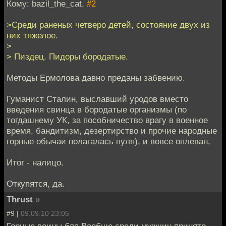
Кому: bazil_the_cat,
#2
>Среди раненых четверо детей, состояние двух из
них тяжелое.
>
> Пиздец. Пидоры бородатые.
Методы Ермолова давно преданы забвению.
Гуманист Сталин, выславший уродов вместо
введения свинца в бородатые организмы (по
тогдашнему УК, за пособничество врагу в военное
время, бандитизм, дезертирство и прочие народные
горные обычаи полагалась пуля), и вовсе оплеван.
Итог - налицо.
Откупятся, да.
Thrust
»
#9 |
09.09.10 23:05
Горные воины бля.Вообще,среди мужчин принято