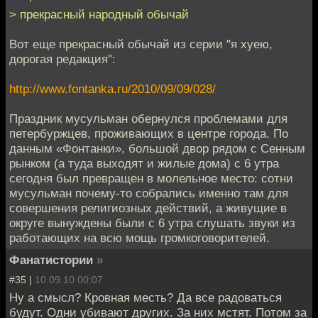
> прекрасный народный обычай
Вот еще прекрасный обычай из серии "я хуею,
дорогая редакция":
http://www.fontanka.ru/2010/09/09/028/
Праздник мусульман обернулся проблемами для
петербуржцев, проживающих в центре города. По
данным «Фонтанки», большой двор рядом с Сенным
рынком (а туда выходят и жилые дома) с 6 утра
сегодня был превращен в молельное место: сотни
мусульман почему-то собрались именно там для
совершения религиозных действий, а живущие в
округе вынуждены были с 6 утра слушать звуки из
работающих на всю мощь громкоговорителей.
Фанатистории
»
#35 |
10.09.10 00:07
Ну а смысл? Кровная месть? Да все радоваться
будут. Одни убивают других. За них мстят. Потом за