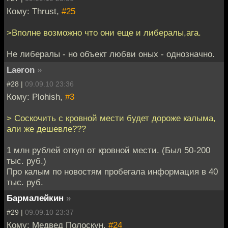
Кому: Thrust,
#25
>Вполне возможно что они еще и либералы,ага.
Не либералы - но объект любви оных - однозначно.
Laeron
»
#28 |
09.09.10 23:36
Кому: Plohish,
#3
> Соскочить с кровной мести будет дороже калыма,
али же дешевле???
1 млн рублей откуп от кровной мести. (Был 50-200
тыс. руб.)
Про калым по новостям пробегала информация в 40
тыс. руб.
Бармалейкин
»
#29 |
09.09.10 23:37
Кому: Медвед Полоскун,
#24