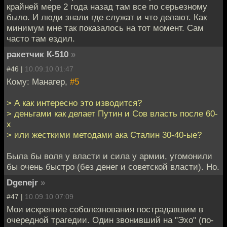
крайней мере 2 года назад там все по серьезному
было. И люди знали где служат и что делают. Как
минимум мне так показалось на тот момент. Сам
часто там ездил.
ракетчик К-510
»
#46 |
10.09.10 01:47
Кому: Манагер,
#5
> А как интересно это изводится?
> деньгами как делает Путин и Сов власть после 60-
х
> или жесткими методами ака Сталин 30-40-ые?
Была бы воля у власти и сила у армии, угомонили
бы очень быстро (без денег и советской власти). Но.
Dgenejr
»
#47 |
10.09.10 07:09
Мои искренние соболезнования пострадавшим в
очередной трагедии. Один звонивший на "Эхо" (по-