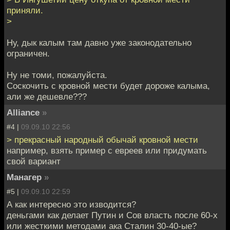
приняли.
>
Ну, дык калым там давно уже законодательно
ограничен.
Ну не томи, пожалуйста.
Соскочить с кровной мести будет дороже калыма,
али же дешевле???
Alliance
»
#4 |
09.09.10 22:56
> прекрасный народный обычай кровной мести
например, взять пример с евреев или придумать
свой вариант
Манагер
»
#5 |
09.09.10 22:59
А как интересно это изводится?
деньгами как делает Путин и Сов власть после 60-х
или жесткими методами ака Сталин 30-40-ые?