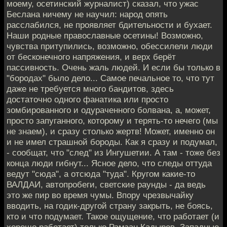
моему, осетинский журналист) сказал, что ужас
Беслана ничему не научил: народ опять
расслабился, не проявляет бдительности и бухает.
Наши родные православные осетины! Возможно,
чувства притупились, возможно, обессилели люди
от бесконечного напряжения, и верх берёт
пассивность. Очень жаль людей. И если бы только в
"бородах" было дело... Самое печальное то, что тут
даже не требуется много бандитов, здесь
достаточно одного фанатика или просто
зомбированного и одураченного болвана, а, может,
просто запуганного, которому и терять-то нечего (мы
не знаем), и сразу столько жертв! Может, именно он
и не имел страшной бороды. Как я сразу и подумал,
- сообщат, что "след" из Ингушетии. А там - тоже без
конца люди гибнут... Ясное дело, что следы оттуда
ведут "сюда", а отсюда "туда". Кругом какие-то
ВАЛДАИ, автопробеги, светские раунды - да ведь
это же пир во время чумы. Впору чрезвычайку
вводить, на годик-другой страну закрыть, не боясь,
кто и что подумает. Такое ощущение, что работает (и
хорошо работает) только Рамзан Кадыров. Западные