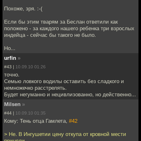
Похоже, зря. :-(
Если бы этим тварям за Беслан ответили как
положено - за каждого нашего ребенка три взрослых
индейца - сейчас бы такого не было.
Но...
urfin
»
#43 |
10.09.10 01:26
точно.
Семью ловкого водилы оставить без сладкого и
немножечко расстрелять.
Будет негуманно и нецивлизованно, но действенно...
Milsen
»
#44 |
10.09.10 01:35
Кому: Тень отца Гамлета,
#42
> Не. В Ингушетии цену откупа от кровной мести
приняли.