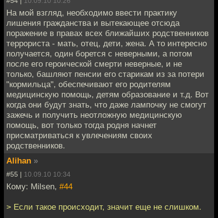
#54 |
10.09.10 10:26
На мой взгляд, необходимо ввести практику
лишения гражданства и вытекающее отсюда
поражение в правах всех ближайших родственников
террориста - мать, отец, дети, жена. А то интересно
получается, один борется с неверными, а потом
после его героической смерти неверные, и не
только, башляют пенсии его старикам из за потери
"кормильца", обеспечивают его родителям
медицинскую помощь, детям образование и т.д. Вот
когда они будут знать, что даже лампочку не смогут
зажечь и получить неотложную медицинскую
помощь, вот только тогда родня начнет
присматриваться к увлечениям своих
родственников.
Alihan
»
#55 |
10.09.10 10:34
Кому: Milsen,
#44
> Если такое происходит, значит еще не слишком.