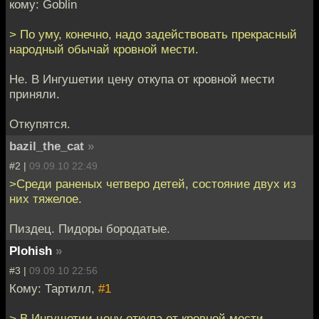
кому: Goblin
> По уму, конечно, надо задействовать прекрасный
народный обычай кровной мести.
Не. В Ингушетии цену откупа от кровной мести
приняли.
Откупятся.
bazil_the_cat
»
#2 |
09.09.10 22:49
>Среди раненых четверо детей, состояние двух из
них тяжелое.
Пиздец. Пидоры бородатые.
Plohish
»
#3 |
09.09.10 22:56
Кому: Тартилл,
#1
> В Ингушетии цену откупа от кровной мести