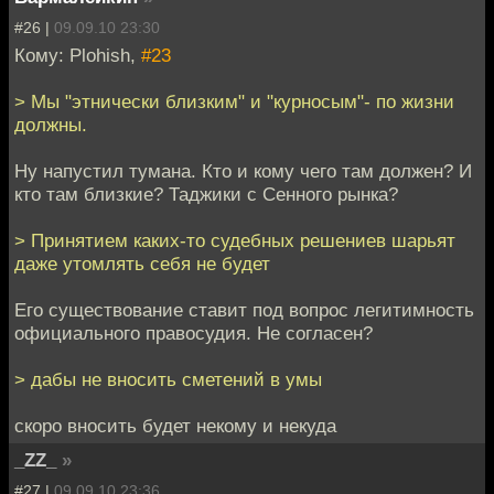
#26 |
09.09.10 23:30
Кому: Plohish,
#23
> Мы "этнически близким" и "курносым"- по жизни
должны.
Ну напустил тумана. Кто и кому чего там должен? И
кто там близкие? Таджики с Сенного рынка?
> Принятием каких-то судебных решениев шарьят
даже утомлять себя не будет
Его существование ставит под вопрос легитимность
официального правосудия. Не согласен?
> дабы не вносить сметений в умы
скоро вносить будет некому и некуда
_ZZ_
»
#27 |
09.09.10 23:36