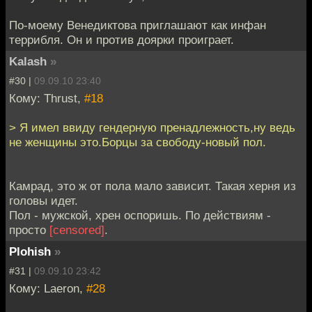
По-моему Венедиктова приглашают как инфан
террибля. Он и против доярки проиграет.
Kalash
»
#30 |
09.09.10 23:40
Кому: Thrust,
#18
> Я имел ввиду гендерную пренадлежность,ну ведь
не женщины это.Борцы за свободу-новый пол.
Камрад, это ж от пола мало зависит. Такая херня из
головы идет.
Пол - мужской, хрен оспоришь. По действиям -
просто
[censored]
.
Plohish
»
#31 |
09.09.10 23:42
Кому: Laeron,
#28