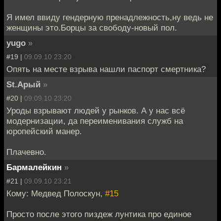
Я имел ввиду гендерную пренадлежность,ну ведь не
женщины это.Борцы за свободу-новый пол.
yugo
»
#19 |
09.09.10 23:20
Опять на месте взрыва нашли паспорт смертника?
St.Арый
»
#20 |
09.09.10 23:20
Уроды взрывают людей у рынков. А у нас всё
модернизации, да переименивания служб на
юропейский манер.
Плачевно.
Бармалейкин
»
#21 |
09.09.10 23:21
Кому: Медвед Полоскун,
#15
Просто после этого пиздеж лунтика про единое