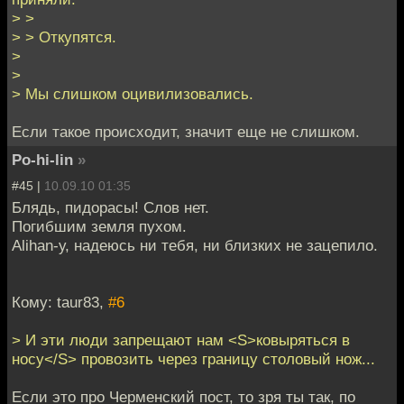
> >
> > Откупятся.
>
>
> Мы слишком оцивилизовались.
Если такое происходит, значит еще не слишком.
Po-hi-lin
»
#45 |
10.09.10 01:35
Блядь, пидорасы! Слов нет.
Погибшим земля пухом.
Alihan-у, надеюсь ни тебя, ни близких не зацепило.
Кому: taur83,
#6
> И эти люди запрещают нам <S>ковыряться в
носу</S> провозить через границу столовый нож...
Если это про Черменский пост, то зря ты так, по