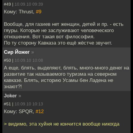
#49 |
10.09.10 09:39
Кому: Thrust,
#9
Вообще, для газиев нет женщин, детей и пр. - есть
гяуры. Которые не заслуживают человеческого
отношения. Вот такая вот философия.
По ту сторону Кавказа это ещё жёстче звучит.
Сир Йожег
»
#50 |
10.09.10 10:08
А еще, блять, выделяют, блять, много-много денег на
развитие так называемого туризма на северном
кавказе. Блять, историю Усамы бен Ладена не
знают?!
Joker
»
#51 |
10.09.10 10:13
Кому: SPQR,
#12
> видимо, эта хуйня не кончится вообще никогда