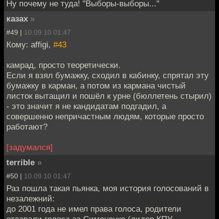
Ну почему не туда! "Выборы-выборы..."
казах
»
#49 |
10.09.10 01:47
Кому: affigi,
#43
камрад, просто теоретически.
Если я взял бумажку, сходил в кабинку, спрятал эту
бумажку в карман, а потом из кармана чистый
листок вытащил и пошёл к урне (бюллетень стырил)
- это значит я не кандидатам подгадил, а
совершенно непричастным людям, которые просто
работают?
[задумался]
terrible
»
#50 |
10.09.10 01:47
Раз пошла такая пьянка, моя история голосований в
незалежний:
до 2001 года не имел права голоса, родители