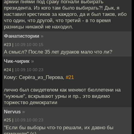
армии пнями под сраку погнали выбирать
президента. Из кого там было выбирать?! Дык, я
наставил крестиков за каждого, да и был таков, ибо
что один, что другой, что третий - в то время
разницы никакой не находил.
Фанатистории
»
#23 |
10.09.10 00:15
А смысл? После 35 лет дураков мало что ли?
Чик-чирик
»
#24 |
10.09.10 00:23
Кому: Серёга_из_Перова,
#21
лично был свидетелем как меняют бюллетени на
"нужные", вскрывают урны и пр., это видимо
торжество демократии
Nervus
»
#25 |
10.09.10 00:23
"Если бы выборы что-то решали, их давно бы
отменили" (с)