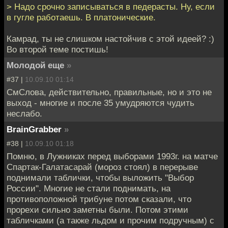
> Надо срочно записываться в педерасты. Ну, если
в гугле работаешь. В платонические.
Камрад, ты не слишком настойчив с этой идеей? :)
Во второй теме постишь!
Молодой еще
»
#37 |
10.09.10 01:14
СмСлова, действительно, правильные, но и это не
выход - многие и после 35 умудряются чудить
неслабо.
BrainGrabber
»
#38 |
10.09.10 01:18
Помню, в Лужниках перед выборами 1993г. на матче
Спартак-Галатасарай (мороз стоял) в перерыве
поднимали таблички, чтобы выложить "Выбор
России". Многие не стали поднимать, на
противоположной трибуне потом сказали, что
прорехи сильно заметны были. Потом этими
табличками (а также льдом и прочим подручным) с