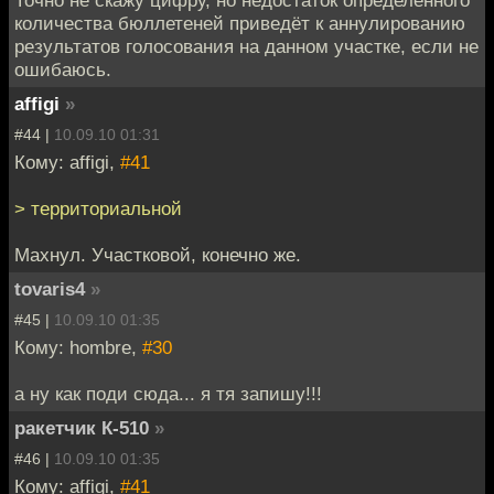
количества бюллетеней приведёт к аннулированию
результатов голосования на данном участке, если не
ошибаюсь.
affigi
»
#44 |
10.09.10 01:31
Кому: affigi,
#41
> территориальной
Махнул. Участковой, конечно же.
tovaris4
»
#45 |
10.09.10 01:35
Кому: hombre,
#30
а ну как поди сюда... я тя запишу!!!
ракетчик К-510
»
#46 |
10.09.10 01:35
Кому: affigi,
#41