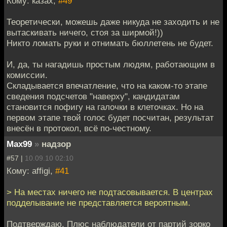
Кому: казах,
#49
Теоретически, можешь даже никуда не заходить и не
вытаскивать ничего, стоя за ширмой!))
Никто ломать руки и отнимать бюллетень не будет.
И, да, ты нагадишь простым людям, работающим в
комиссии.
Складывается впечатление, что на каком-то этапе
сведения подсчетов "наверху", кандидатам
становится пофигу на галочки в клеточках. Но на
первом этапе твой голос будет посчитан, результат
внесён в протокол, всё по-честному.
Max99
»
надзор
#57 |
10.09.10 02:10
Кому: affigi,
#41
> На местах ничего не подтасовывается. В центрах
подделывание не представляется вероятным.
Подтверждаю. Плюс наблюдатели от партий зорко