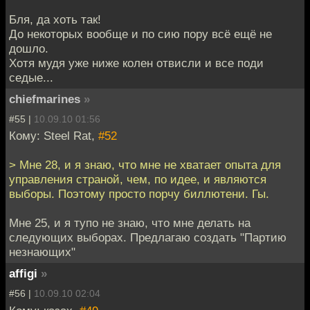
Бля, да хоть так!
До некоторых вообще и по сию пору всё ещё не
дошло.
Хотя мудя уже ниже колен отвисли и все поди
седые...
chiefmarines
»
#55 |
10.09.10 01:56
Кому: Steel Rat,
#52
> Мне 28, и я знаю, что мне не хватает опыта для
управления страной, чем, по идее, и являются
выборы. Поэтому просто порчу биллютени. Гы.
Мне 25, и я тупо не знаю, что мне делать на
следующих выборах. Предлагаю создать "Партию
незнающих"
affigi
»
#56 |
10.09.10 02:04