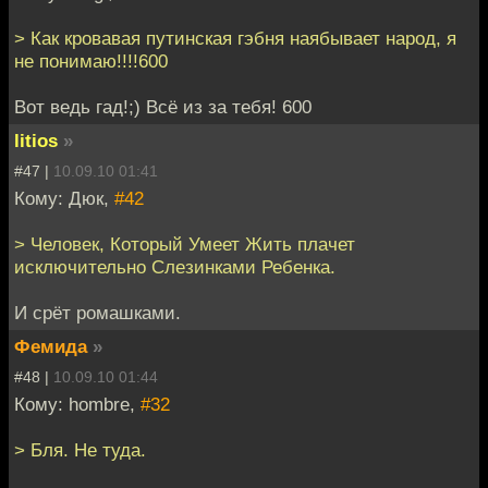
> Как кровавая путинская гэбня наябывает народ, я
не понимаю!!!!600
Вот ведь гад!;) Всё из за тебя! 600
litios
»
#47 |
10.09.10 01:41
Кому: Дюк,
#42
> Человек, Который Умеет Жить плачет
исключительно Слезинками Ребенка.
И срёт ромашками.
Фемида
»
#48 |
10.09.10 01:44
Кому: hombre,
#32
> Бля. Не туда.