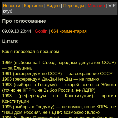
Новости
|
Картинки
|
Видео
|
Переводы
|
Магазин
|
VIP
клуб
Про голосование
09.09.10 23:44
|
Goblin
|
664 комментария
Цитата:
Как я голосовал в прошлом
1989 (выборы на I Съезд народных депутатов СССР)
— за Ельцина
1991 (референдум по СССР) — за сохранение СССР
1993 (референдум Да-Да-Нет-Да) — не помню
1993 (выборы в Госдуму) — скорей всего за Яблоко
(точно не КПРФ, не Выбор России, не ЛДПР)
1993 (референдум по Конституции)- против
Конституции
1995 (выборы в Госдуму) — не помню, но не КПРФ, не
"Наш дом Россия", не ЛДПР; возможно Яблоко
1996 (выборы Президента) — не голосовал (пришел,