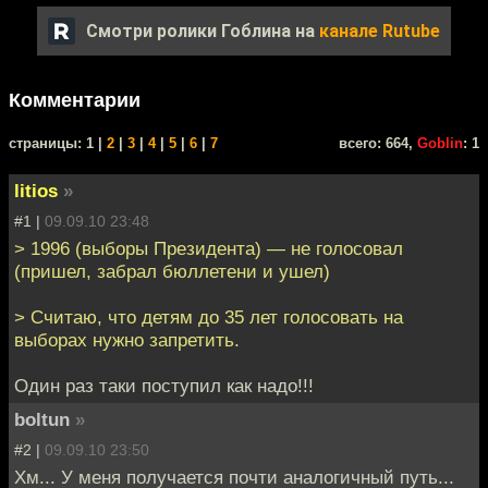
Смотри ролики Гоблина на
канале Rutube
Комментарии
cтраницы: 1 |
2
|
3
|
4
|
5
|
6
|
7
всего: 664,
Goblin
: 1
litios
»
#1 |
09.09.10 23:48
> 1996 (выборы Президента) — не голосовал
(пришел, забрал бюллетени и ушел)
> Считаю, что детям до 35 лет голосовать на
выборах нужно запретить.
Один раз таки поступил как надо!!!
boltun
»
#2 |
09.09.10 23:50
Хм... У меня получается почти аналогичный путь...