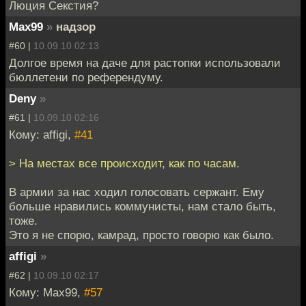
Люция Секстия?
Max99
»
надзор
#60 |
10.09.10 02:13
Долгое время на даче для растопки использовали
бюллетени по референдуму.
Deny
»
#61 |
10.09.10 02:16
Кому: affigi,
#41
> На местах все происходит, как по часам.
В армии за нас ходил голосовать сержант. Ему
больше нравились коммунисты, нам стало быть,
тоже.
Это я не спорю, камрад, просто говорю как было.
affigi
»
#62 |
10.09.10 02:17
Кому: Max99,
#57