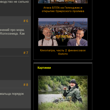
оводство не сильно
Атака БПЛА на Геленджик и
открытие Ормузского пролива
# 6
чений про мэра.
 Колхозница. Как
Клеопатра, часть 2: финансовое
# 7
болото
Картинки
# 8
 мальца порядок