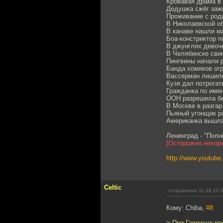
Кровавая драма в
Дедушка сжёг зажи
Проживание с род
В Николаевской о
В канаве нашли ма
Боа-констриктор 
В джунглях девоч
В Челябинске сви
Пингвины начали 
Банда хомяков ог
Вассерман лишилс
Кузя дал потрогат
Гражданка по имен
ООН разрешила бе
В Москве в разга
Пьяный угонщик р
Американка вышла
Ленинград - "Полн
[Осторожно нехор
http://www.youtub
Celtic
отправлено 11.09.10 
Кому: Chiba,
#8
> При Гаврюше по