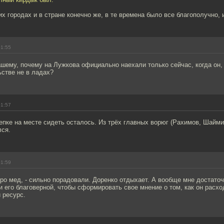
гих городах и в стране конечно же, в те времена было все благополучно,
01:55
ашему, почему на Лужкова официально наехали только сейчас, когда он,
ьстве не в ладах?
01:57
пке на месте сидеть осталось. Из трёх главных ворюг (Рахимов, Шайми
лся.
01:59
ро мед, - сильно порадовали. Доренко отдыхает. А вообще мне достаточ
и его благоверной, чтобы сформировать свое мнение о том, как он расхо
 ресурс.