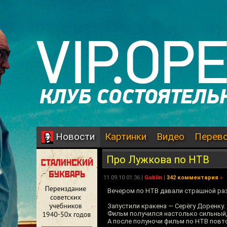
Картинки
Видео
Перев
Новости
Про Лужкова по НТВ
11.09.10 01:36 |
Goblin
|
342 комментария
»
Вечером по НТВ давали страшной ра
Запустили кракена — Серёгу Доренку.
Фильм получился настолько сильный, 
А после полуночи фильм по НТВ повт