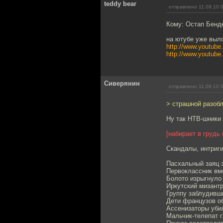
teddy bear
отправлено 11.09.10 
Кому: Остап Бенд
на ютубе уже выл
http://www.youtub
http://www.youtu
Сиверянин
отправлено 11.09.10 
> страшной разоб
Ну так НТВ-шники 
[набирает в грудь
Скандалы, интриги
Пасхальный заяц з
Первоклассник вме
Болото изрыгнуло 
Иркутский мизант
Группу заблудивш
Дети французов о
Ассенизаторы уби
Мальчик-телепат 