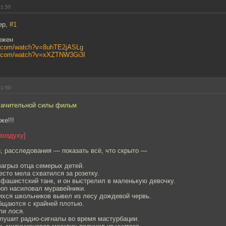
01:50
ер,
#1
ожен
e.com/watch?v=8uhTE2jASLg
be.com/watch?v=xXZTNW3Gi3I
01:50
лачительной силы фильм
же!!!
 воздуху]
, расследования — показать всё, что скрыто —
агрыз отца семерых детей.
сто мела схватился за розетку.
фашистский танк, и он выстрелил в маленькую девочку.
роп насиловал муравейники.
ихся школьников вывел из лесу дождевой червь.
бщаются с крайней плотью.
ли лося.
глушит радио-сигналы во время мастурбации.