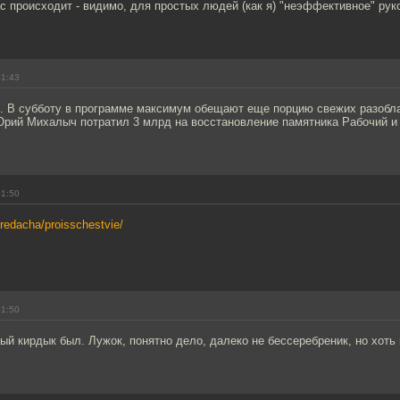
ас происходит - видимо, для простых людей (как я) "неэффективное" рук
01:43
о. В субботу в программе максимум обещают еще порцию свежих разобла
Юрий Михалыч потратил 3 млрд на восстановление памятника Рабочий и
01:50
eredacha/proisschestvie/
01:50
й кирдык был. Лужок, понятно дело, далеко не бессеребреник, но хоть