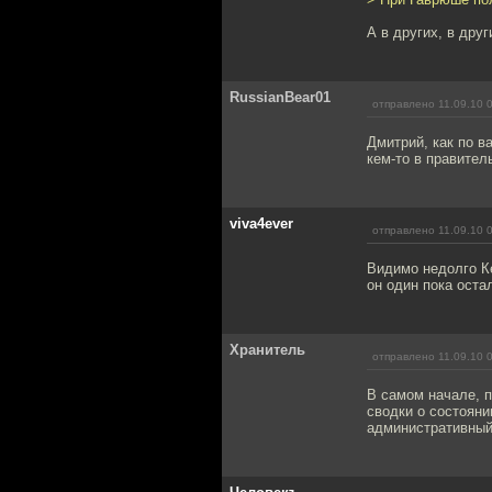
А в других, в дру
RussianBear01
отправлено 11.09.10 
Дмитрий, как по в
кем-то в правител
viva4ever
отправлено 11.09.10 
Видимо недолго Ке
он один пока оста
Хранитель
отправлено 11.09.10 
В самом начале, п
сводки о состояни
административный