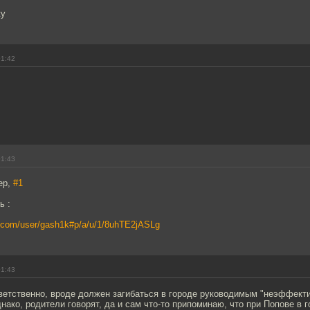
ку
01:42
01:43
ер,
#1
ь :
e.com/user/gash1k#p/a/u/1/8uhTE2jASLg
01:43
тветственно, вроде должен загибаться в городе руководимым "неэффект
нако, родители говорят, да и сам что-то припоминаю, что при Попове в 