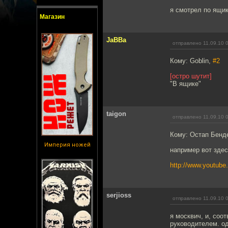
я смотрел по ящи
Магазин
JaBBa
отправлено 11.09.10 
Кому: Goblin,
#2
[остро шутит]
"В ящике"
taigon
отправлено 11.09.10 
Кому: Остап Бенд
Империя ножей
например вот здес
http://www.youtub
serjioss
отправлено 11.09.10 
я москвич, и, соо
руководителем. од