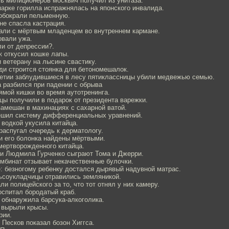
ь милиционеров москвич получил из унитаза.
арке горилла испражнялась на японского инвалида.
обокрали пельменную.
не спасла кастрация.
али с мёртвым младенцем во внутреннем кармане.
овали ужа.
и от депрессии?.
к откусил кошке лапы.
 ветерану на лысине свастику.
ди строится стоянка для бетономешалок.
етии заблудившиеся в лесу пятиклассницы убили медвежью семью.
 разбился при падении с обрыва
ямой кишки во время аутотренинга.
цы получили в подарок от президента варежки.
амешан в махинациях с сахарной ватой.
ешил систему дифференциальных уравнений.
 водкой укусила китайца.
распугал очередь к дерматологу.
и его болонка найдены мёртвыми.
мертворожденного китайца.
и Людмила Гурченко сыграют Тома и Джерри.
мбинат отзывает некачественные булочки.
: безногому ребенку достался дырявый надувной матрас.
ьсоукладчицы отравились земляникой.
ли полицейского за то, что тот отнял у них камеру.
оспитал бородатый краб.
 обнаружила барсука-алкоголика.
 вырыли крысы.
рии.
Песков показал бозон Хиггса.