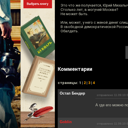
Это что же получается, Юрий Михал
Столько лет, в могучей Москве?
Не может быть.
Или, может, у него с женой денег сл
В свободной демократической Росси
Обалдеть.
Комментарии
cтраницы: 1 |
2
|
3
|
4
Остап Бендер
отправлено 11.09.10 
А где его можно п
Goblin
отправлено 11.09.10 