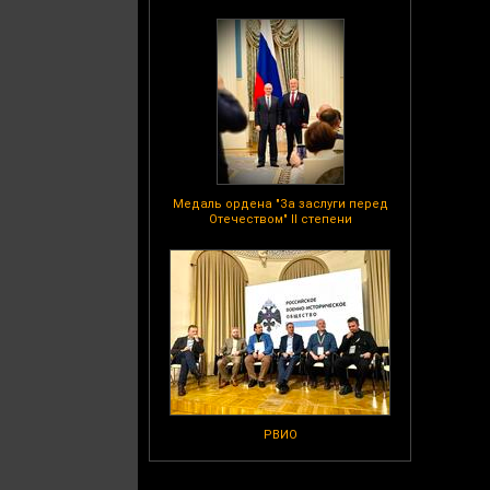
Медаль ордена "За заслуги перед
Отечеством" II степени
РВИО