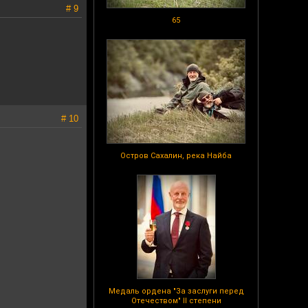
# 9
65
# 10
Остров Сахалин, река Найба
Медаль ордена "За заслуги перед
Отечеством" II степени