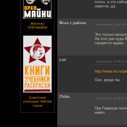
плохо. а что сейч
заметно, да.
Мсье с района
Магазин
отправлено 11.09.10 
ОПЕРМАЙКИ
Это только начал
На этот раз куда 
говорится ждемс.
Lori
отправлено 11.09.10 
http://www.ntv.ru/p
Оно, вроде бы.
Chiba
Советские
отправлено 11.09.10 
учебники 1940-50х
годов
При Гаврюше полны
навёл.