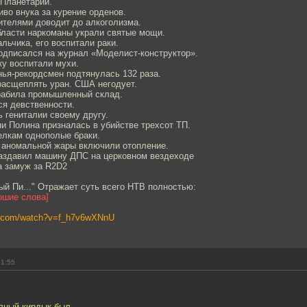
 Планетарии.
во внука за курение орденов.
ителями доводит до алкоголизма.
бласти наркоманы украли святые мощи.
льчика, его воспитали раки.
подписался на журнал «Моделист-конструктор».
ку воспитали мухи.
нья-рекордсмен подтянулась 132 раза.
расщеплять уран. США негодует.
рабила промышленный склад.
я девственности.
ь гениталии своему другу.
и Полина призналась в убийстве трехсот ТП.
лкам однополые браки.
р аномальной жары включили отопление.
аздавил машину ДПС на церковном вездеходе
 замуж за R2D2
ый Пи..." Отражает суть всего НТВ полностью:
ошие слова]
e.com/watch?v=f_h7v6wXNnU
01:55
лный кирдык был.