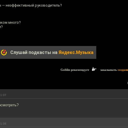
ыч — неэффективный руководитель?
ишком много?
и?
Слушай подкасты на
Яндекс.Музыка
Goblin рекомендует
заказывать
создан
01:37
осмотреть?
01:38