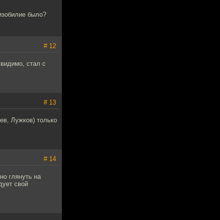
 изобилие было?
# 12
 видимо, стал с
# 13
ев, Лужков) только
# 14
но глянуть на
дует свой