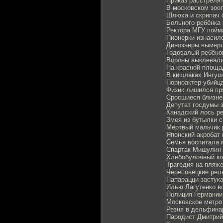
Приказ расстрелят
В московском зооп
Шлюха и скрипач 
Больного ребёнка 
Ректора МГУ пойм
Пионерки изнасил
Динозавры вымерл
Годовалый ребёно
Вороны выклевали
На красной площа
В кишлаках Ингуш
Порноактер-убийца
Физик лишился пр
Сросшиеся близне
Депутат госдумы з
Канадский лось р
Змея из бутылки с
Мёртвый мальчик 
Японский акробат 
Семья воспитала 
Спартак Мишулин 
Хлебобулочный ко
Трагедия на пляже
Череповецкие рел
Папарацци застука
Илью Лагутенко в
Полиция Германии
Московское метро
Резня в дельфина
Пародист Дмитрий 