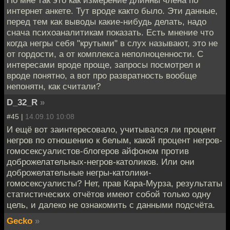
интернет анкете. Тут вроде както было. Эти данные,
перед тем как выводы какие-нибудь делать, надо
снача психоаналитикам показать. Есть мнение что
когда негры себя "крутыми" в слух называют, это не
от гордости, а от комплекса неполноценности. С
интересами вроде проще, запросы посмотрел и
вроде понятно, а вот про развратность вообще
непонятн, как считали?
D_32_R
»
#45 |
14.09.10 10:08
И ещё вот заинтересовало, учитывался ли процент
негров по отношению к белым, какой процент негров-
гомосексуалистов-блогеров айфоном против
доброжелательных-негров-католиков. Или они
доброжелательные негры-католики-
гомосексуалисты? Нет, прав Кара-Мурза, результаты
статистических отчётов имеют собой только одну
цель, и далеко не ознакомить с данными подсчёта.
Gecko
»