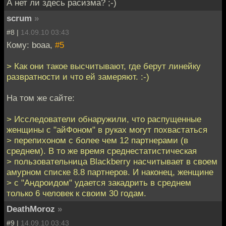
А нет ли здесь расизма? ;-)
scrum
»
#8 |
14.09.10 03:43
Кому: boaa,
#5
> Как они такое высчитывают, где берут линейку
развратности и что ей замеряют. :-)
На том же сайте:
> Исследователи обнаружили, что распущенные
женщины с "айФоном" в руках могут похвастаться
> перепихоном с более чем 12 партнерами (в
среднем). В то же время среднестатистическая
> пользовательница Blackberry насчитывает в своем
амурном списке 8.8 партнеров. И наконец, женщине
> с "Андроидом" удается закадрить в среднем
только 6 человек к своим 30 годам.
DeathMoroz
»
#9 |
14.09.10 03:43