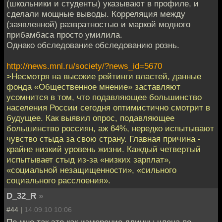
(школьники и студенты) указывают в профиле, и
сделали мощные выводы. Корреляция между
(заявленной) развратностью и маркой модного
прибамбаса просто умилила.
Однако обследование обследованию рознь.
http://news.mnl.ru/society/?news_id=5670
>Несмотря на высокие рейтинги властей, данные
фонда «Общественное мнение» заставляют
усомнится в том, что подавляющее большинство
населения России сегодня оптимистично смотрит в
будущее. Как выявил опрос, подавляющее
большинство россиян, аж 64%, нередко испытывают
чувство стыда за свою страну. Главная причина -
крайне низкий уровень жизни. Каждый четвертый
испытывает стыд из-за «низких зарплат»,
«социальной незащищенности», «сильного
социального расслоения».
D_32_R
»
#44 |
14.09.10 10:06
По мне так это как измерение длинны члена по