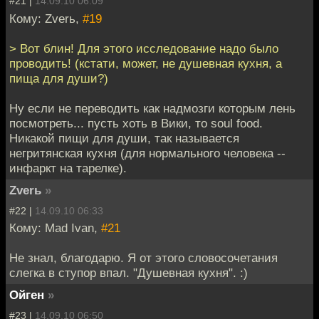
#21 |
14.09.10 06:09
Кому: Zverь,
#19
> Вот блин! Для этого исследование надо было
проводить! (кстати, может, не душевная кухня, а
пища для души?)
Ну если не переводить как надмозги которым лень
посмотреть... пусть хоть в Вики, то soul food.
Никакой пищи для души, так называется
негритянская кухня (для нормального человека --
инфаркт на тарелке).
Zverь
»
#22 |
14.09.10 06:33
Кому: Mad Ivan,
#21
Не знал, благодарю. Я от этого словосочетания
слегка в ступор впал. "Душевная кухня". :)
Ойген
»
#23 |
14.09.10 06:50