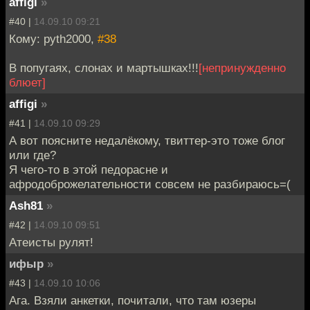
affigi
»
#40 |
14.09.10 09:21
Кому: pyth2000,
#38
В попугаях, слонах и мартышках!!!
[непринужденно
блюет]
affigi
»
#41 |
14.09.10 09:29
А вот поясните недалёкому, твиттер-это тоже блог
или где?
Я чего-то в этой педорасне и
афродоброжелательности совсем не разбираюсь=(
Ash81
»
#42 |
14.09.10 09:51
Атеисты рулят!
ифыр
»
#43 |
14.09.10 10:06
Ага. Взяли анкетки, почитали, что там юзеры