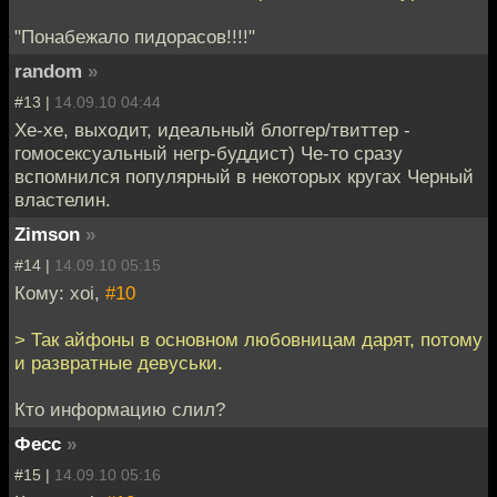
"Понабежало пидорасов!!!!"
random
»
#13 |
14.09.10 04:44
Хе-хе, выходит, идеальный блоггер/твиттер -
гомосексуальный негр-буддист) Че-то сразу
вспомнился популярный в некоторых кругах Черный
властелин.
Zimson
»
#14 |
14.09.10 05:15
Кому: xoi,
#10
> Так айфоны в основном любовницам дарят, потому
и развратные девуськи.
Кто информацию слил?
Фесс
»
#15 |
14.09.10 05:16