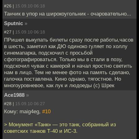
#26 |
15.09.10 06:18
Танчик в упор на широкоугольник - очаровательно...
Sputnic
»
#27 |
15.09.10 06:18
ПРишел выкупать билеты сразу после работы,часов
в шесть, заметил как ДЮ одиноко гуляет по холлу
синемапарка, подскочил с просьбой
сфотографироваться. Только мы в стали в позу,
подскочил чувак с камерой и начал яростно светить
нам в лицо. Тем не менее фото на память сделано,
галочка поставлена. Кино однако, тягостное. Но
многоуровневое, как лук и людоеды (с) Шрек
Ace1988
»
#28 |
15.09.10 06:27
Кому: maig4eg,
#10
> Монумент «Танк» — это танк, собранный из
советских танков Т-40 и ИС-3.