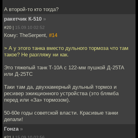
А второй-то кто тогда?
ракетчик К-510
»
#20 |
15.09.10 02:52
Кому: TheSerpent,
#14
> А у этого танка вместо дульного тормоза что там
такое? Не разгляжу ни как.
Это тяжелый танк Т-10А с 122-мм пушкой Д-25ТА
или Д-25ТС
Таки там да, двухкамерный дульный тормоз и
ресивер эжикционного устройства (это блямба
перед или «За» тормозом).
50-60е годы советской власти. Красивые танки
делали!
Гонzа
»
#21 |
15.09.10 02:56