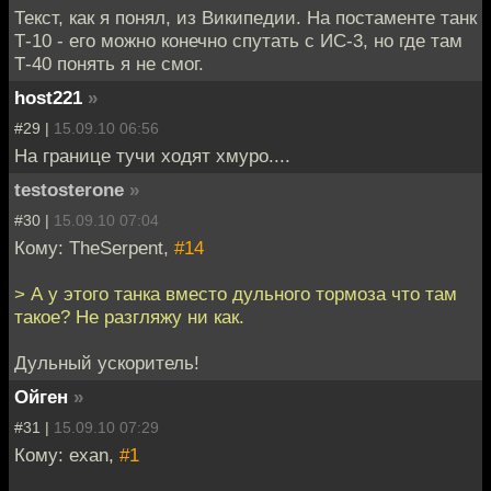
Текст, как я понял, из Википедии. На постаменте танк
Т-10 - его можно конечно спутать с ИС-3, но где там
Т-40 понять я не смог.
host221
»
#29 |
15.09.10 06:56
На границе тучи ходят хмуро....
testosterone
»
#30 |
15.09.10 07:04
Кому: TheSerpent,
#14
> А у этого танка вместо дульного тормоза что там
такое? Не разгляжу ни как.
Дульный ускоритель!
Ойген
»
#31 |
15.09.10 07:29
Кому: exan,
#1