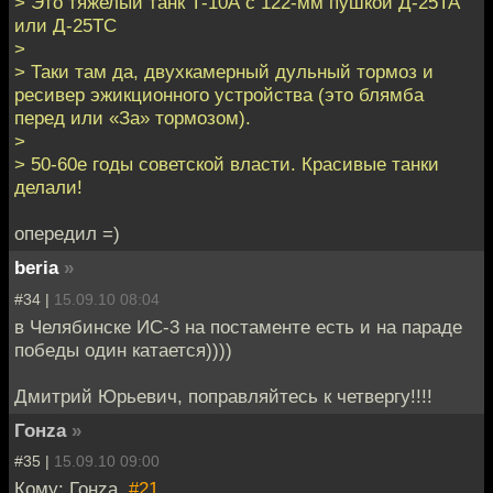
> Это тяжелый танк Т-10А с 122-мм пушкой Д-25ТА
или Д-25ТС
>
> Таки там да, двухкамерный дульный тормоз и
ресивер эжикционного устройства (это блямба
перед или «За» тормозом).
>
> 50-60е годы советской власти. Красивые танки
делали!
опередил =)
beria
»
#34 |
15.09.10 08:04
в Челябинске ИС-3 на постаменте есть и на параде
победы один катается))))
Дмитрий Юрьевич, поправляйтесь к четвергу!!!!
Гонzа
»
#35 |
15.09.10 09:00
Кому: Гонzа,
#21