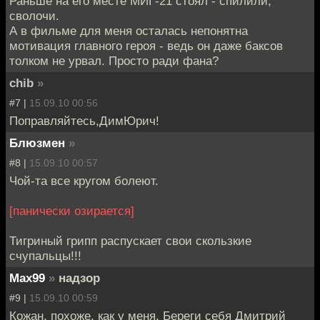
Раньше на его месте МИГ-21 стоял - спилили,
сволочи.
А в фильме для меня осталась непонятна
мотивация главного героя - ведь он даже баксов
толком не урвал. Просто ради фана?
chib
»
#7 |
15.09.10 00:56
Поправляйтесь,ДимЮрич!
Блюзмен
»
#8 |
15.09.10 00:57
Чой-та все кругом болеют.
[панически озирается]
Тигриный грипп распускает свои скользкие
счупальцы!!!
Max99
»
надзор
#9 |
15.09.10 00:59
Кожан, похоже, как у меня. Береги себя Дмитрий