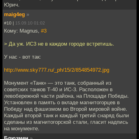
Юрич.
maig4eg
»
#10 |
15.09.10 01:02
Кому: Magnus,
#3
> Да уж. ИС3 не в каждом городе встретишь.
У нас - вот так:
http://www.sky777.ru/_ph/15/2/854854972.jpg
Монумент «Танк» — это танк, собранный из
советских танков Т-40 и ИС-3. Расположен в
левобережной части района, на Площади Победы.
Установлен в память о вкладе магнитогорцев в
Победу над фашизмом во Второй мировой войне.
Каждый второй танк и каждый третий снаряд были
сделаны из магнитогорской стали, гласит надпись
на монументе.
Блюзмен
»