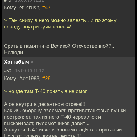
Кому: et_crush,
#47
> Там снизу в него можно залезть , и по этому
поводу внутри кучи говен =\
Срать в памятнике Великой Отечественной?..
Нелюди.
Хоттабыч
»
#50 |
15.09.10 11:12
Кому: Ace1988,
#28
> но где там Т-40 понять я не смог.
А он внутри в десантном отсеке!!!
Как ИС оборону взломает, противотанковые пушки
постреляет, так из него Т-40 через люк и
выскакивает, пулемётчиков давить.
А внутри Т-40 исчо и бронемотоцЫкл спрятаный.
Но этот только против пехоты!!!