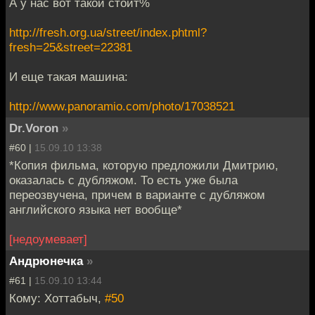
А у нас вот такой стоит%
http://fresh.org.ua/street/index.phtml?
fresh=25&street=22381
И еще такая машина:
http://www.panoramio.com/photo/17038521
Dr.Voron
»
#60 |
15.09.10 13:38
*Копия фильма, которую предложили Дмитрию,
оказалась с дубляжом. То есть уже была
переозвучена, причем в варианте с дубляжом
английского языка нет вообще*
[недоумевает]
Андрюнечка
»
#61 |
15.09.10 13:44
Кому: Хоттабыч,
#50