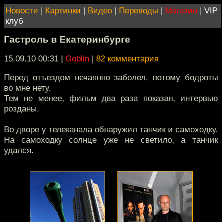
Новости
|
Картинки
|
Видео
|
Переводы
|
Магазин
|
VIP
клуб
Гастроль в Екатеринбурге
15.09.10 00:31
|
Goblin
|
82 комментария
Перед отъездом нечаянно заболел, потому бодроты
во мне нету.
Тем не менее, фильм два раза показан, интервью
розданы.
Во дворе у телеканала обнаружил танчик и самоходку.
На самоходку солнце уже не светило, а танчик
удался.