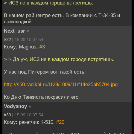
> ИС3 не в каждом городе встретишь.
В нашем райцентре есть. В компании с Т-34-85 и
самоходкой.
Next_usr
»
#32 |
15.09.10 07:54
Кому: Magnus,
#3
> > Да уж. ИС3 не в каждом городе встретишь.
У нас под Питером вот такой есть:
http://s50.radikal.ru/i129/1009/11/f14e25ab5704.jpg
Ко Дню Танкиста покрасили его.
Vodyanoy
»
#33 |
15.09.10 07:54
Кому: ракетчик К-510,
#20