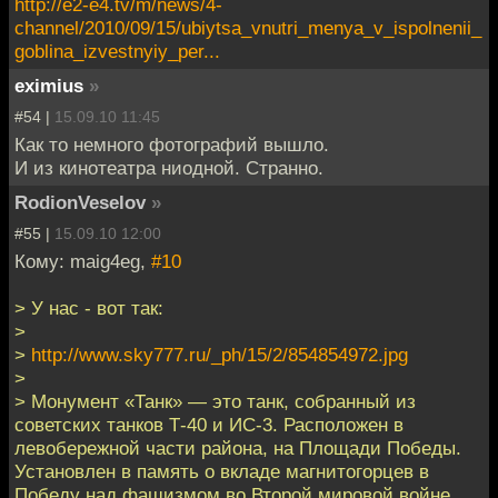
http://e2-e4.tv/m/news/4-
channel/2010/09/15/ubiytsa_vnutri_menya_v_ispolnenii_
goblina_izvestnyiy_per...
eximius
»
#54 |
15.09.10 11:45
Как то немного фотографий вышло.
И из кинотеатра ниодной. Странно.
RodionVeselov
»
#55 |
15.09.10 12:00
Кому: maig4eg,
#10
> У нас - вот так:
>
>
http://www.sky777.ru/_ph/15/2/854854972.jpg
>
> Монумент «Танк» — это танк, собранный из
советских танков Т-40 и ИС-3. Расположен в
левобережной части района, на Площади Победы.
Установлен в память о вкладе магнитогорцев в
Победу над фашизмом во Второй мировой войне.