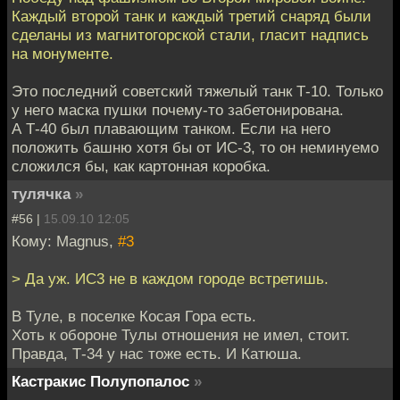
Каждый второй танк и каждый третий снаряд были
сделаны из магнитогорской стали, гласит надпись
на монументе.
Это последний советский тяжелый танк Т-10. Только
у него маска пушки почему-то забетонирована.
А Т-40 был плавающим танком. Если на него
положить башню хотя бы от ИС-3, то он неминуемо
сложился бы, как картонная коробка.
тулячка
»
#56 |
15.09.10 12:05
Кому: Magnus,
#3
> Да уж. ИС3 не в каждом городе встретишь.
В Туле, в поселке Косая Гора есть.
Хоть к обороне Тулы отношения не имел, стоит.
Правда, Т-34 у нас тоже есть. И Катюша.
Кастракис Полупопалос
»