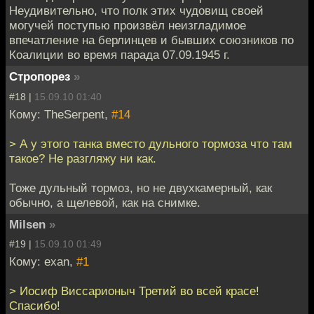
Неудивительно, что полк этих чудовищ своей
могучей поступью произвёл неизгладимое
впечатление на берлинцев и бывших союзников по
Коалиции во время парада 07.09.1945 г.
Стропорез
»
#18 |
15.09.10 01:40
Кому: TheSerpent,
#14
> А у этого танка вместо дульного тормоза что там
такое? Не разгляжу ни как.
Тоже дульный тормоз, но не двухкамерный, как
обычно, а щелевой, как на снимке.
Milsen
»
#19 |
15.09.10 01:49
Кому: exan,
#1
> Иосиф Виссарионыч Третий во всей красе!
Спасибо!