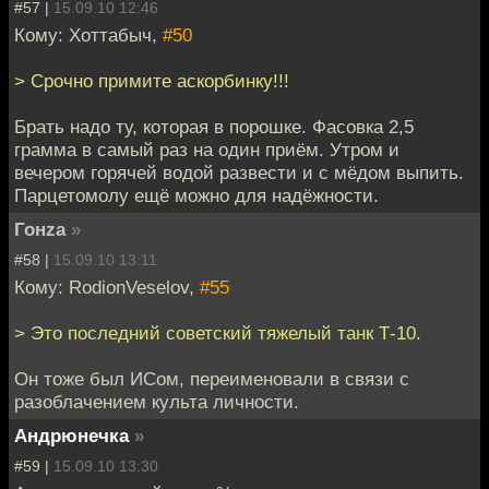
#57 |
15.09.10 12:46
Кому: Хоттабыч,
#50
> Срочно примите аскорбинку!!!
Брать надо ту, которая в порошке. Фасовка 2,5
грамма в самый раз на один приём. Утром и
вечером горячей водой развести и с мёдом выпить.
Парцетомолу ещё можно для надёжности.
Гонzа
»
#58 |
15.09.10 13:11
Кому: RodionVeselov,
#55
> Это последний советский тяжелый танк Т-10.
Он тоже был ИСом, переименовали в связи с
разоблачением культа личности.
Андрюнечка
»
#59 |
15.09.10 13:30