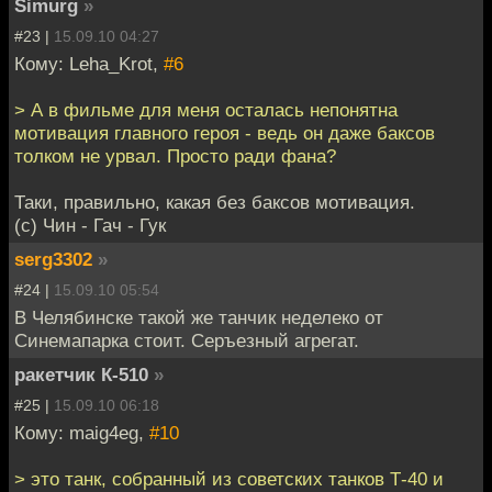
Simurg
»
#23 |
15.09.10 04:27
Кому: Leha_Krot,
#6
> А в фильме для меня осталась непонятна
мотивация главного героя - ведь он даже баксов
толком не урвал. Просто ради фана?
Таки, правильно, какая без баксов мотивация.
(с) Чин - Гач - Гук
serg3302
»
#24 |
15.09.10 05:54
В Челябинске такой же танчик неделеко от
Синемапарка стоит. Серъезный агрегат.
ракетчик К-510
»
#25 |
15.09.10 06:18
Кому: maig4eg,
#10
> это танк, собранный из советских танков Т-40 и