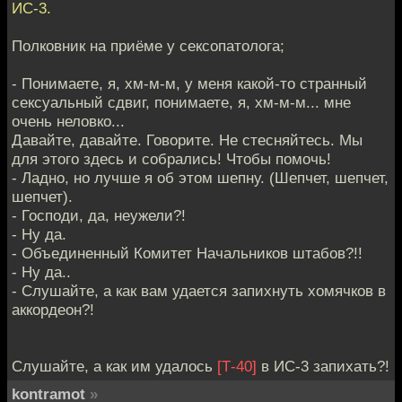
ИС-3.
Полковник на приёме у сексопатолога;
- Понимаете, я, хм-м-м, у меня какой-то странный
сексуальный сдвиг, понимаете, я, хм-м-м... мне
очень неловко...
Давайте, давайте. Говорите. Не стесняйтесь. Мы
для этого здесь и собрались! Чтобы помочь!
- Ладно, но лучше я об этом шепну. (Шепчет, шепчет,
шепчет).
- Господи, да, неужели?!
- Ну да.
- Объединенный Комитет Начальников штабов?!!
- Ну да..
- Слушайте, а как вам удается запихнуть хомячков в
аккордеон?!
Слушайте, а как им удалось
[Т-40]
в ИС-3 запихать?!
kontramot
»