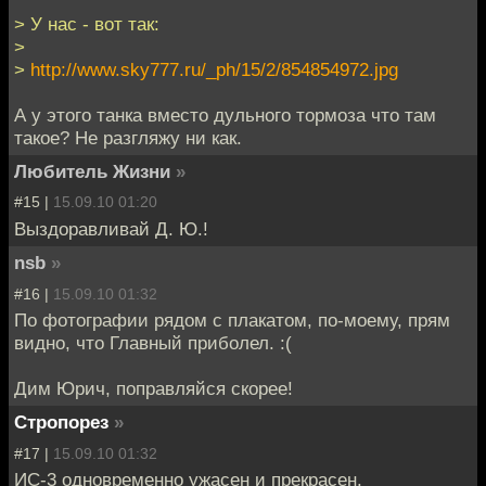
> У нас - вот так:
>
>
http://www.sky777.ru/_ph/15/2/854854972.jpg
А у этого танка вместо дульного тормоза что там
такое? Не разгляжу ни как.
Любитель Жизни
»
#15 |
15.09.10 01:20
Выздоравливай Д. Ю.!
nsb
»
#16 |
15.09.10 01:32
По фотографии рядом с плакатом, по-моему, прям
видно, что Главный приболел. :(
Дим Юрич, поправляйся скорее!
Стропорез
»
#17 |
15.09.10 01:32
ИС-3 одновременно ужасен и прекрасен.