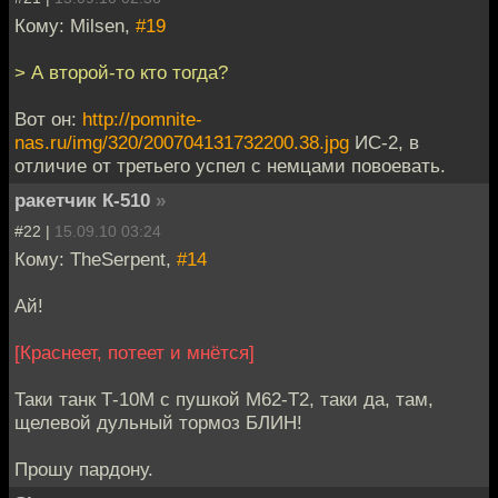
Кому: Milsen,
#19
> А второй-то кто тогда?
Вот он:
http://pomnite-
nas.ru/img/320/200704131732200.38.jpg
ИС-2, в
отличие от третьего успел с немцами повоевать.
ракетчик К-510
»
#22 |
15.09.10 03:24
Кому: TheSerpent,
#14
Ай!
[Краснеет, потеет и мнётся]
Таки танк Т-10М с пушкой М62-Т2, таки да, там,
щелевой дульный тормоз БЛИН!
Прошу пардону.