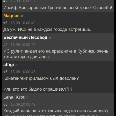
#2 |
15.09.10 00:37
Иосиф Виссарионыч Третий во всей красе! Спасибо!
Magnus
»
#3 |
15.09.10 00:40
Да уж. ИС3 не в каждом городе встретишь.
Беспечный Лесовод
»
#4 |
15.09.10 00:43
ИС рулит, видел его на празднике в Кубинке, очень
тоталитарно двигался.
affigi
»
#5 |
15.09.10 00:43
Конетенгент фильмом был доволен?
Или кто это быдло спрашивал?!!!
Leha_Krot
»
#6 |
15.09.10 00:49
Каждый день на этот танчик вид из окна оживляет)