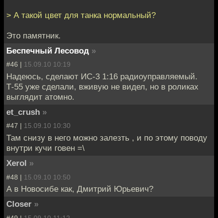
> А такой цвет для танка нормальный?
Это памятник.
Беспечный Лесовод
»
#46 |
15.09.10 10:19
Надеюсь, сделают ИС-3 1:16 радиоуправляемый.
Т-55 уже сделали, вживую не видел, но в роликах
выглядит атомно.
et_crush
»
#47 |
15.09.10 10:30
Там снизу в него можно залезть , и по этому поводу
внутри кучи говен =\
Xerol
»
#48 |
15.09.10 10:50
А в Новосибе как, Дмитрий Юрьевич?
Closer
»
#49 |
15.09.10 11:12