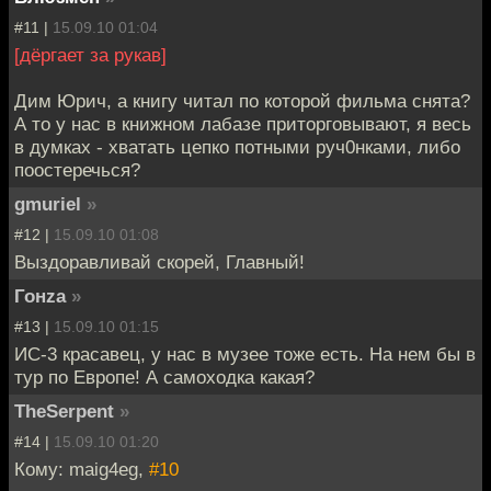
#11 |
15.09.10 01:04
[дёргает за рукав]
Дим Юрич, а книгу читал по которой фильма снята?
А то у нас в книжном лабазе приторговывают, я весь
в думках - хватать цепко потными руч0нками, либо
поостеречься?
gmuriel
»
#12 |
15.09.10 01:08
Выздоравливай скорей, Главный!
Гонzа
»
#13 |
15.09.10 01:15
ИС-3 красавец, у нас в музее тоже есть. На нем бы в
тур по Европе! А самоходка какая?
TheSerpent
»
#14 |
15.09.10 01:20
Кому: maig4eg,
#10