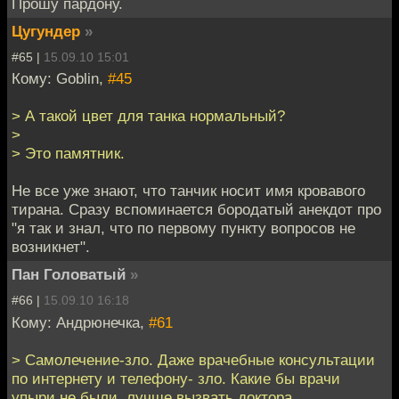
Прошу пардону.
Цугундер
»
#65 |
15.09.10 15:01
Кому: Goblin,
#45
> А такой цвет для танка нормальный?
>
> Это памятник.
Не все уже знают, что танчик носит имя кровавого
тирана. Сразу вспоминается бородатый анекдот про
"я так и знал, что по первому пункту вопросов не
возникнет".
Пан Головатый
»
#66 |
15.09.10 16:18
Кому: Андрюнечка,
#61
> Самолечение-зло. Даже врачебные консультации
по интернету и телефону- зло. Какие бы врачи
упыри не были, лучше вызвать доктора.