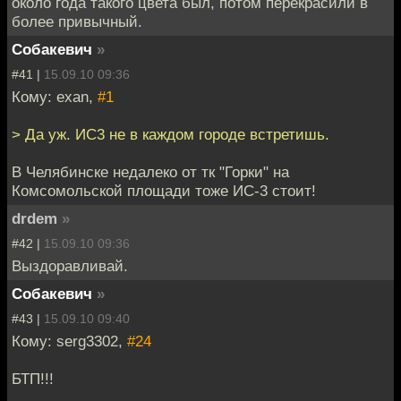
около года такого цвета был, потом перекрасили в
более привычный.
Собакевич
»
#41 |
15.09.10 09:36
Кому: exan,
#1
> Да уж. ИС3 не в каждом городе встретишь.
В Челябинске недалеко от тк "Горки" на
Комсомольской площади тоже ИС-3 стоит!
drdem
»
#42 |
15.09.10 09:36
Выздоравливай.
Собакевич
»
#43 |
15.09.10 09:40
Кому: serg3302,
#24
БТП!!!