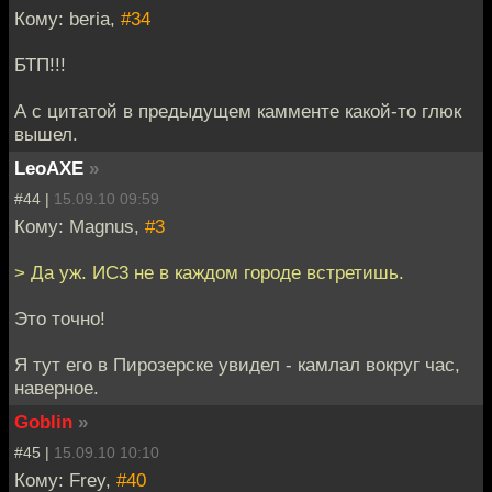
Кому: beria,
#34
БТП!!!
А с цитатой в предыдущем камменте какой-то глюк
вышел.
LeoAXE
»
#44 |
15.09.10 09:59
Кому: Magnus,
#3
> Да уж. ИС3 не в каждом городе встретишь.
Это точно!
Я тут его в Пирозерске увидел - камлал вокруг час,
наверное.
Goblin
»
#45 |
15.09.10 10:10
Кому: Frey,
#40