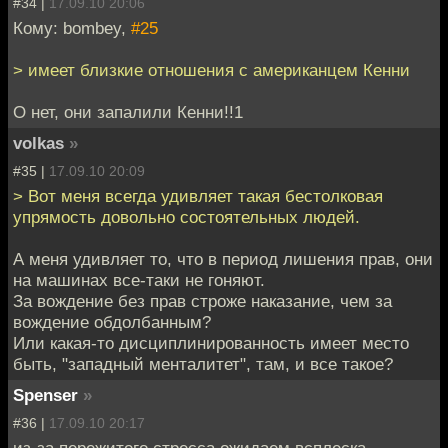
#34 |
17.09.10 20:06
Кому: bombey,
#25
> имеет близкие отношения с американцем Кенни
О нет, они запалили Кенни!!1
volkas
»
#35 |
17.09.10 20:09
> Вот меня всегда удивляет такая бестолковая
упрямость довольно состоятельных людей.
А меня удивляет то, что в период лишения прав, они
на машинах все-таки не гоняют.
За вождение без прав строже наказание, чем за
вождение обдолбанным?
Или какая-то дисциплинированность имеет место
быть, "западный менталитет", там, и все такое?
Spenser
»
#36 |
17.09.10 20:17