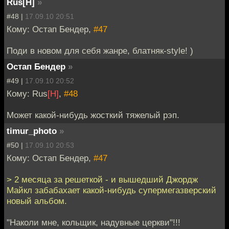
Rus[H]
»
#48 |
17.09.10 20:51
Кому: Остап Бендер,
#47
Поди в новом для себя жанре, блатняк-style! )
Остап Бендер
»
#49 |
17.09.10 20:52
Кому: Rus
[H]
,
#48
Может какой-нибудь жосткий тяжелый рэп.
timur_photo
»
#50 |
17.09.10 20:53
Кому: Остап Бендер,
#47
> 2 месяца за решеткой - и вышедший Джордж
Майкл забабахает какой-нибудь супермегазверский
новый альбом.
"Наколи мне, кольщик, надувные церкви"!!!