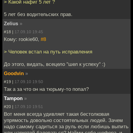
> Какой нафиг 5 лет ?
5 лет без водительских прав.
Zelius
»
#18 |
17.09.10 19:45
Кому: rookie60,
#8
> Человек встал на путь исправления
До этого, видать, всецело "шел к успеху" :)
Goodvin
»
#19 |
17.09.10 19:50
Так а за что он на тюрьму-то попал?
Tampon
»
#20 |
17.09.10 19:51
Вот меня всегда удивляет такая бестолковая
упрямость довольно состоятельных людей. Зачем
надо самому садиться за руль если любишь выпить
или наркотой баловаться? Найми себе шофера, и