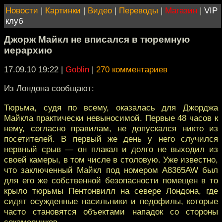
Новости
|
Картинки
|
Видео
|
Переводы
|
Магазин
|
VIP
клуб
Джорж Майкл не вписался в тюремную
иерархию
17.09.10 19:22
|
Goblin
|
270 комментариев
Из Лондона сообщают:
Тюрьма, судя по всему, оказалась для Джорджа
Майкла практически невыносимой. Первые 48 часов к
нему, согласно правилам, не допускался никто из
посетителей. В первый же день у него случился
нервный срыв — он плакал и долго не выходил из
своей камеры, в том числе в столовую. Уже известно,
что заключенный Майкл под номером A8365AW был
для его же собственной безопасности помещен в то
крыло тюрьмы Пентонвилл на севере Лондона, где
сидят осужденные насильники и педофилы, которые
часто становятся объектами нападок со стороны
сокамерников.