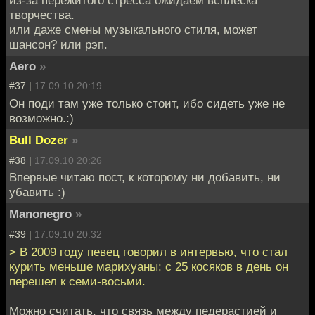
из-за пережитого стресса ожидаем всплеска
творчества.
или даже смены музыкального стиля, может
шансон? или рэп.
Aero
»
#37 |
17.09.10 20:19
Он поди там уже только стоит, ибо сидеть уже не
возможно.:)
Bull Dozer
»
#38 |
17.09.10 20:26
Впервые читаю пост, к которому ни добавить, ни
убавить :)
Manonegro
»
#39 |
17.09.10 20:32
> В 2009 году певец говорил в интервью, что стал
курить меньше марихуаны: с 25 косяков в день он
перешел к семи-восьми.
Можно считать, что связь между педерастией и