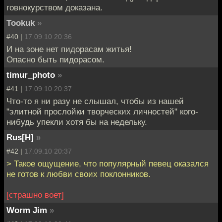
говнокурством доказана.
Tookuk
»
#40 |
17.09.10 20:36
И на зоне нет пидорасам житья!
Опасно быть пидорасом.
timur_photo
»
#41 |
17.09.10 20:37
Что-то я ни разу не слышал, чтобы из нашей
"элитной прослойки творческих личностей" кого-
нибудь упекли хотя бы на недельку.
Rus[H]
»
#42 |
17.09.10 20:37
> Такое ощущение, что популярный певец оказался
не готов к любви своих поклонников.
[страшно воет]
Worm Jim
»