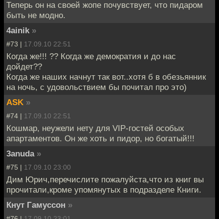
Теперь он на своей жопе почувствует, что пидаром
быть не модно.
4ainik
»
#73 |
17.09.10 22:51
Когда же!!! ?? Когда же демократия и до нас
дойдет??
Когда же наших начнут так вот..хотя б в обезьянник
на ночь, с удовольствием бы почитал про это)
ASK
»
#74 |
17.09.10 22:51
Кошмар, неужели нету для VIP-гостей особых
апартаментов. Он же хоть и пидор, но богатый!!!
3anuda
»
#75 |
17.09.10 23:00
Дим Юрич,перечислите пожалуйста,что из книг вы
прочитали,кроме упомянутых в подразделе Книги.
Кнут Гамуссон
»
#76 |
17.09.10 23:01