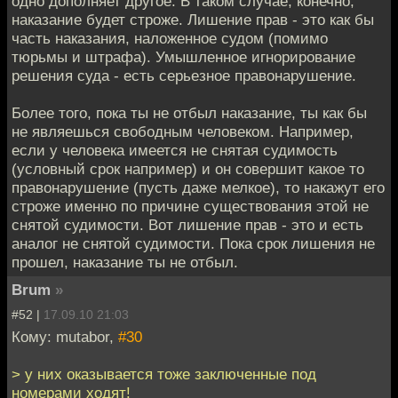
одно дополняет другое. В таком случае, конечно,
наказание будет строже. Лишение прав - это как бы
часть наказания, наложенное судом (помимо
тюрьмы и штрафа). Умышленное игнорирование
решения суда - есть серьезное правонарушение.
Более того, пока ты не отбыл наказание, ты как бы
не являешься свободным человеком. Например,
если у человека имеется не снятая судимость
(условный срок например) и он совершит какое то
правонарушение (пусть даже мелкое), то накажут его
строже именно по причине существования этой не
снятой судимости. Вот лишение прав - это и есть
аналог не снятой судимости. Пока срок лишения не
прошел, наказание ты не отбыл.
Brum
»
#52 |
17.09.10 21:03
Кому: mutabor,
#30
> у них оказывается тоже заключенные под
номерами ходят!