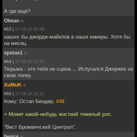
А где еще?
Okean
»
#53 |
17.09.10 21:09
наших бы джордж-майклов в наши камеры. Хотя бы
на месяц.
spstas1
»
#54 |
17.09.10 21:09
Тюрьма - это тебе не сцена ... Испугался Джоржик за
свою попку.
XuMuK
»
#55 |
17.09.10 21:11
Кому: Остап Бендер,
#49
> Может какой-нибудь жосткий тяжелый рэп.
"Вест Бромвичский Централ".
fenics
»