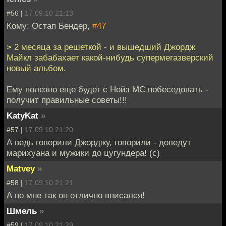
#56 |
17.09.10 21:13
Кому: Остап Бендер,
#47
> 2 месяца за решеткой - и вышедший Джордж
Майкл забабахает какой-нибудь супермегазверский
новый альбом.
Ему полезно еще будет с Нойз МС побеседовать -
получит правильные советы!!!
KatyKat
»
#57 |
17.09.10 21:20
А ведь говорили Джорджу, говорили - доведут
марихуана и мужики до цугундера! (с)
Matvey
»
#58 |
17.09.10 21:21
А по мне так он отлично вписался!
Шмель
»
#59 |
17.09.10 21:29