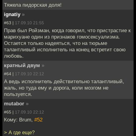
Тяжела пидорская доля!
ignatiy
»
#63 |
17.09.10 21:55
Прав был Ройзман, когда говорил, что пристрастие к
марихуане один из признаков гомосексуализма.
Остается только надеяться, что на тюрьме
талантливый исполнитель на конец встретит свою
любовь.
кратный двум
»
#64 |
17.09.10 22:12
А ведь исполнитель действительно талантливый,
жаль, но туда ему и дорога, коли мозгом не
пользуется.
mutabor
»
#65 |
17.09.10 22:12
Кому: Brum,
#52
> А где еще?