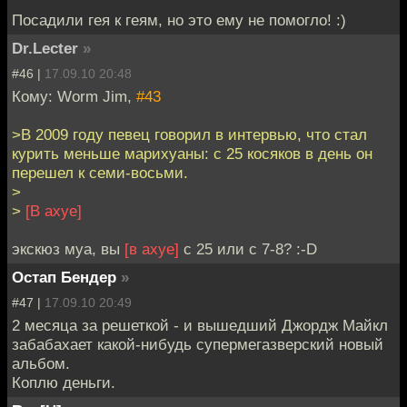
Посадили гея к геям, но это ему не помогло! :)
Dr.Lecter
»
#46 |
17.09.10 20:48
Кому: Worm Jim,
#43
>В 2009 году певец говорил в интервью, что стал
курить меньше марихуаны: с 25 косяков в день он
перешел к семи-восьми.
>
>
[В ахуе]
экскюз муа, вы
[в ахуе]
с 25 или с 7-8? :-D
Остап Бендер
»
#47 |
17.09.10 20:49
2 месяца за решеткой - и вышедший Джордж Майкл
забабахает какой-нибудь супермегазверский новый
альбом.
Коплю деньги.