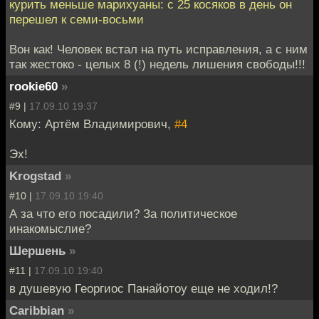
курить меньше марихуаны: с 25 косяков в день он
перешел к семи-восьми
Вон как! Человек встал на путь исправления, а с ним
так жестоко - целых 8 (!) недель лишения свободы!!!
rookie60
»
#9 |
17.09.10 19:37
Кому: Артём Владимирович,
#4
Эх!
Krogstad
»
#10 |
17.09.10 19:40
А за что его посадили? За политическое
инакомыслие?
Шершень
»
#11 |
17.09.10 19:40
в душевую Георгиос Панайотоу еще не ходил!?
Caribbian
»