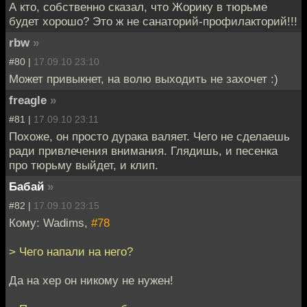
А кто, собственно сказал, что Жорику в тюрьме
будет хорошо? Это ж не санаторий-профилакторий!!!
rbw
»
#80 |
17.09.10 23:10
Может привыкнет, на волю выходить не захочет :)
freagle
»
#81 |
17.09.10 23:11
Похоже, он просто дурака валяет. Чего не сделаешь
ради привлечения внимания. Глядишь, и песенка
про тюрьму выйдет, и клип.
Бабай
»
#82 |
17.09.10 23:15
Кому: Wadims,
#78
> Чего напали на него?
Да на хер он никому не нужен!