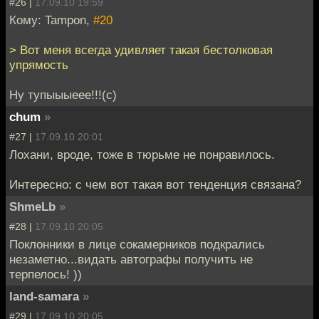
#26 |
17.09.10 19:59
Кому: Tampon,
#20
> Вот меня всегда удивляет такая бестолковая
упрямость
Ну тупыыыеее!!!(с)
chum
»
#27 |
17.09.10 20:01
Лохани, вроде, тоже в тюрьме не понравилось.
Интересно: с чем вот такая вот тенденция связана?
ShmeLb
»
#28 |
17.09.10 20:05
Поклонники в лице сокамерников подкрались
незаметно...видать автографы получить не
терпелось! ))
land-samara
»
#29 |
17.09.10 20:05