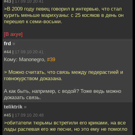
#43 |
17.09.10 20:41
>В 2009 году певец говорил в интервью, что стал
курить меньше марихуаны: с 25 косяков в день он
перешел к семи-восьми.
[В ахуе]
frd
»
#44 |
17.09.10 20:41
Кому: Manonegro,
#39
> Можно считать, что связь между педерастией и
говнокурством доказана.
А как быть, например, с водой? Тоже ведь можно
доказать связь.
teliktrik
»
#45 |
17.09.10 20:48
>обитатели тюрьмы встретили его криками, на все
лады распевая его же песни, но это ему не помогло