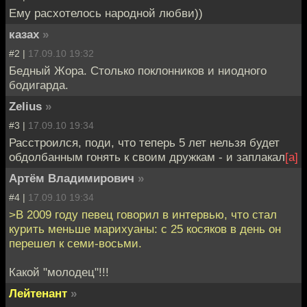
Ему расхотелось народной любви))
казах
»
#2 |
17.09.10 19:32
Бедный Жора. Столько поклонников и ниодного
бодигарда.
Zelius
»
#3 |
17.09.10 19:34
Расстроился, поди, что теперь 5 лет нельзя будет
обдолбанным гонять к своим дружкам - и заплакал
[а]
Артём Владимирович
»
#4 |
17.09.10 19:34
>В 2009 году певец говорил в интервью, что стал
курить меньше марихуаны: с 25 косяков в день он
перешел к семи-восьми.
Какой "молодец"!!!
Лейтенант
»