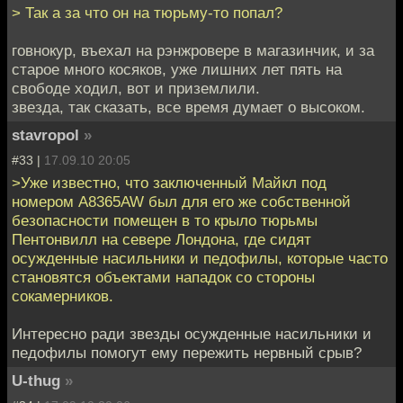
> Так а за что он на тюрьму-то попал?
говнокур, въехал на рэнжровере в магазинчик, и за
старое много косяков, уже лишних лет пять на
свободе ходил, вот и приземлили.
звезда, так сказать, все время думает о высоком.
stavropol
»
#33 |
17.09.10 20:05
>Уже известно, что заключенный Майкл под
номером A8365AW был для его же собственной
безопасности помещен в то крыло тюрьмы
Пентонвилл на севере Лондона, где сидят
осужденные насильники и педофилы, которые часто
становятся объектами нападок со стороны
сокамерников.
Интересно ради звезды осужденные насильники и
педофилы помогут ему пережить нервный срыв?
U-thug
»