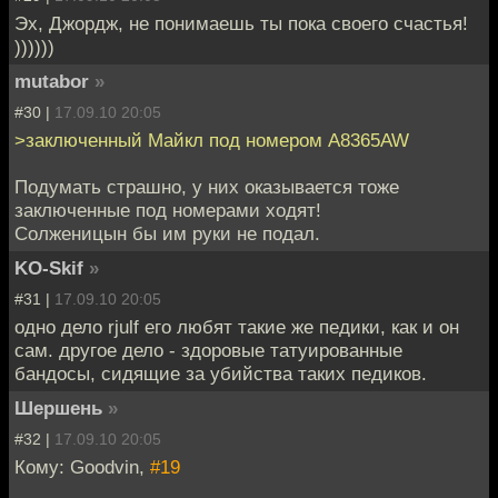
Эх, Джордж, не понимаешь ты пока своего счастья!
))))))
mutabor
»
#30 |
17.09.10 20:05
>заключенный Майкл под номером A8365AW
Подумать страшно, у них оказывается тоже
заключенные под номерами ходят!
Солженицын бы им руки не подал.
KO-Skif
»
#31 |
17.09.10 20:05
одно дело rjulf его любят такие же педики, как и он
сам. другое дело - здоровые татуированные
бандосы, сидящие за убийства таких педиков.
Шершень
»
#32 |
17.09.10 20:05
Кому: Goodvin,
#19