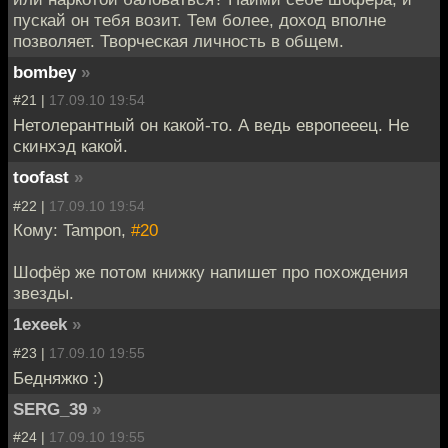
пускай он тебя возит. Тем более, доход вполне
позволяет. Творческая личность в общем.
bombey
»
#21 |
17.09.10 19:54
Нетолерантный он какой-то. А ведь европееец. Не
скинхэд какой.
toofast
»
#22 |
17.09.10 19:54
Кому: Tampon,
#20
Шофёр же потом книжку напишет про похождения
звезды.
1exeek
»
#23 |
17.09.10 19:55
Бедняжко :)
SERG_39
»
#24 |
17.09.10 19:55