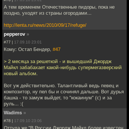
А тем временем Отечественные пидоры, пока не
поздно, уходят из страны огородами...
http://lenta.ru/news/2010/09/17/refuge/
pepperov
»
#77 |
17.09.10 23:01
Кому: Остап Бендер,
#47
> 2 месяца за решеткой - и вышедший Джордж
Майкл забабахает какой-нибудь супермегазверский
новый альбом.
Вот уж действительно. Талантливый ведь певец и
композитор, ну пел бы и сочинял дальше. Вот дурья
башка - то замуж выйдет, то "кокаинум" (с) и за
руль... :(
Wadims
»
#78 |
17.09.10 23:06
Оттуда же "В России Джордж Майкл более известен