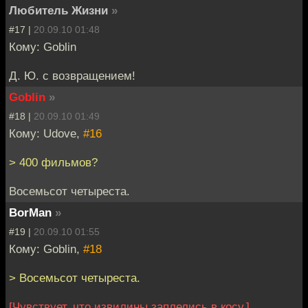
Любитель Жизни
»
#17 |
20.09.10 01:48
Кому: Goblin
Д. Ю. с возвращением!
Goblin
»
#18 |
20.09.10 01:49
Кому: Udove,
#16
> 400 фильмов?
Восемьсот четыреста.
BorMan
»
#19 |
20.09.10 01:55
Кому: Goblin,
#18
> Восемьсот четыреста.
[Чувствует, что извилины заплелись в косу.]