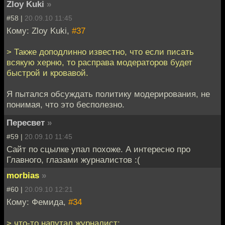
Zloy Kuki
»
#58 |
20.09.10 11:45
Кому: Zloy Kuki,
#37
> Также доподлинно известно, что если писать
всякую херню, то расправа модераторов будет
быстрой и кровавой.
Я пытался обсуждать политику модерирования, не
понимая, что это бесполезно.
Пересвет
»
#59 |
20.09.10 11:45
Сайт по сцылке упал похоже. А интересно про
Главного, глазами журналистов :(
morbias
»
#60 |
20.09.10 12:21
Кому: Фемида,
#34
> что-то напутал журналист: