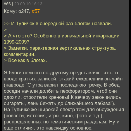
#66 |
20.09.10 16:13
Кому: o247,
#57
>> И Тупичок в очередной раз блогом назвали.
>
> А что это? Особенно в изначальной инкарнации
1999-2009?
> Заметки, характерная вертикальная структура,
комментарии.
> Все как в блогах.
Я блоги немного по-другому представляю: что-то
вроде кратких записей, этакий ежедневник он-лайн
(навроде "С утра варил последнюю гречку. В обед
соседи начали долбить перфоратором, чтоб они
сдохли, строители хреновы! К вечеру закончились
сигареты, лень бежать до ближайшего лабаза").
На Тупичке же широкий спектр тем для обсуждения
(новости, история, игры, кино, фото и т.д.),
распределенных по тематическим разделам. Ну и
еще отличия, это навскидку основное.