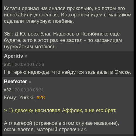
Кстати сериал начинался прикольно, но потом его
испохабили до нельзя. Из хорошей идеи с маньяком
сделали гламурную поебень.
ЗЫ: Д.Ю. всех благ. Надеюсь в Челябинске ещё
будете, а то в этот раз не застал - по заграницам
буржуйским мотаюсь.
Aperitiv
»
#31 |
20.09.10 07:36
Не теряю надежды, что найдутся зазывалы в Омске.
Beefeater
»
#32 |
20.09.10 08:31
Кому: Yurski,
#28
> 1) девочку насиловал Аффлек, а не его брат,
А главгерой (странное в этом случае название),
оказывается, матёрый стрелочник.