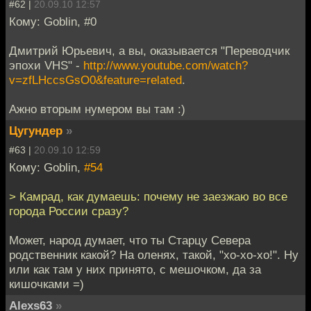
#62 |
20.09.10 12:57
Кому: Goblin, #0
Дмитрий Юрьевич, а вы, оказывается "Переводчик
эпохи VHS" -
http://www.youtube.com/watch?
v=zfLHccsGsO0&feature=related
.
Ажно вторым нумером вы там :)
Цугундер
»
#63 |
20.09.10 12:59
Кому: Goblin,
#54
> Камрад, как думаешь: почему не заезжаю во все
города России сразу?
Может, народ думает, что ты Старцу Севера
родственник какой? На оленях, такой, "хо-хо-хо!". Ну
или как там у них принято, с мешочком, да за
кишочками =)
Alexs63
»