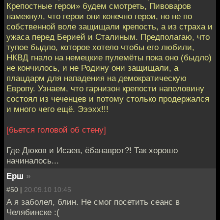
Крепостные герои» будем смотреть, Пивоваров
намекнул, что герои они конечно герои, но не по
собственной воле защищали крепость, а из страха и
ужаса перед Берией и Сталиным. Предполагаю, что
тупое быдло, которое хотело чтобы его любили,
НКВД гнало на немецкие пулемёты пока оно (быдло)
не кончилось, и не Родину они защищали, а
плацдарм для нападения на демократическую
Европу. Узнаем, что гарнизон крепости наполовину
состоял из чеченцев и потому столько продержался
и много чего ещё. Эээхх!!!
[бьется головой об стену]
Где Дюков и Исаев, ёбанаврот?! Так хорошо
начиналось...
Ерш
»
#50 |
20.09.10 10:45
А я заболел, блин. Не смог посетить сеанс в
Челябинске :(