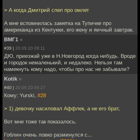
> А когда Дмитрий спел про омлет
А мне вспомнилась заметка на Тупичке про
американца из Кентукки, его жену и яичный завтрак.
ВМГ1
»
#39 |
20.09.10 09:11
ДЮ, приезжай уже в Н.Новгород когда нибудь. Вроде
и городок немаленький, и недалеко. Нельзя там
намекнуть кому надо, чтобы про нас не забывали?
Kotik
»
#40 |
20.09.10 09:27
Кому: Yurski,
#28
> 1) девочку насиловал Аффлек, а не его брат,
Вот мне тоже так показалось.
Гоблин очень ловко разминулся с...