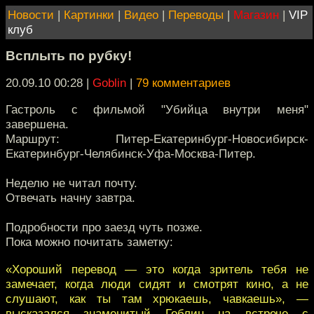
Новости
|
Картинки
|
Видео
|
Переводы
|
Магазин
|
VIP
клуб
Всплыть по рубку!
20.09.10 00:28
|
Goblin
|
79 комментариев
Гастроль с фильмой "Убийца внутри меня"
завершена.
Маршрут: Питер-Екатеринбург-Новосибирск-
Екатеринбург-Челябинск-Уфа-Москва-Питер.
Неделю не читал почту.
Отвечать начну завтра.
Подробности про заезд чуть позже.
Пока можно почитать заметку:
«Хороший перевод — это когда зритель тебя не
замечает, когда люди сидят и смотрят кино, а не
слушают, как ты там хрюкаешь, чавкаешь», —
высказался знаменитый Гоблин на встрече с