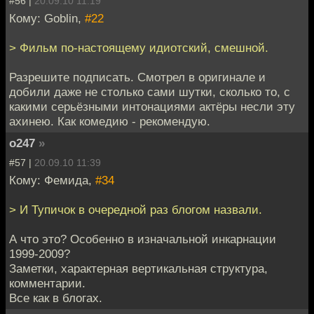
#56 |
20.09.10 11:19
Кому: Goblin,
#22
> Фильм по-настоящему идиотский, смешной.
Разрешите подписать. Смотрел в оригинале и
добили даже не столько сами шутки, сколько то, с
какими серьёзными интонациями актёры несли эту
ахинею. Как комедию - рекомендую.
o247
»
#57 |
20.09.10 11:39
Кому: Фемида,
#34
> И Тупичок в очередной раз блогом назвали.
А что это? Особенно в изначальной инкарнации
1999-2009?
Заметки, характерная вертикальная структура,
комментарии.
Все как в блогах.