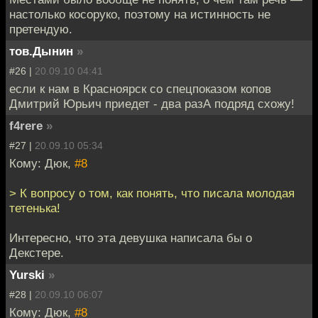
настолько косоруко, поэтому на истинность не
претендую.
тов.Дынин
»
#26 |
20.09.10 04:41
если к нам в Красноярск со спецпоказом копов
Дмитрий Юрьич приедет - два разА подряд схожу!
f4rere
»
#27 |
20.09.10 05:34
Кому: Дюк,
#8
> К вопросу о том, как понять, что писала молодая
тетенька!
Интересно, что эта девушка написала бы о
Декстере.
Yurski
»
#28 |
20.09.10 06:07
Кому: Дюк,
#8