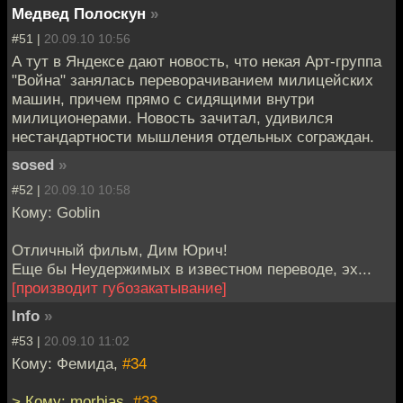
Медвед Полоскун
»
#51 |
20.09.10 10:56
А тут в Яндексе дают новость, что некая Арт-группа
"Война" занялась переворачиванием милицейских
машин, причем прямо с сидящими внутри
милиционерами. Новость зачитал, удивился
нестандартности мышления отдельных сограждан.
sosed
»
#52 |
20.09.10 10:58
Кому: Goblin
Отличный фильм, Дим Юрич!
Еще бы Неудержимых в известном переводе, эх...
[производит губозакатывание]
Info
»
#53 |
20.09.10 11:02
Кому: Фемида,
#34
> Кому: morbias,
#33