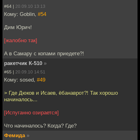
#64 |
20.09.10 13:13
Кому: Goblin,
#54
Дим Юрич!
[жалобно так]
А в Самару с копами приедете?!
ракетчик К-510
»
#65 |
20.09.10 14:51
Кому: sosed,
#49
> Где Дюков и Исаев, ёбанаврот?! Так хорошо
начиналось...
[Испуганно озирается]
Что начиналось? Когда? Где?
Фемида
»