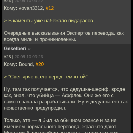
#24 |
20.09.10 03:22
Кому: vovan3312,
#12
> В каменты уже набежало пидарасов.
Очередные высказывания Экспертов перевода, как
всегда милы и проникновенны.
Gekelberi
»
#25 |
20.09.10 03:26
Кому: Bound,
#20
> "Свет ярче всего перед темнотой"
Ну, там так получается, что дедушка-шериф, вроде
как, знал, что убийца — Аффлек. Они же его с
самого начала разрабатывали. Ну и дедушка его так
неявственно предупредил.
Только, эта — я был на обычном сеансе и за не
имением нормального перевода, жрал что дают.
Местами было вообще не понять, о чем там речь —