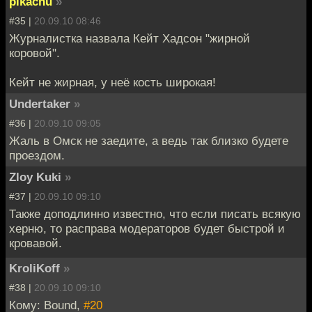
pikachu
»
#35 |
20.09.10 08:46
Журналистка назвала Кейт Хадсон "жирной
коровой".
Кейт не жирная, у неё кость широкая!
Undertaker
»
#36 |
20.09.10 09:05
Жаль в Омск не заедите, а ведь так близко будете
проездом.
Zloy Kuki
»
#37 |
20.09.10 09:10
Также доподлинно известно, что если писать всякую
херню, то расправа модераторов будет быстрой и
кровавой.
KroliKoff
»
#38 |
20.09.10 09:10
Кому: Bound,
#20