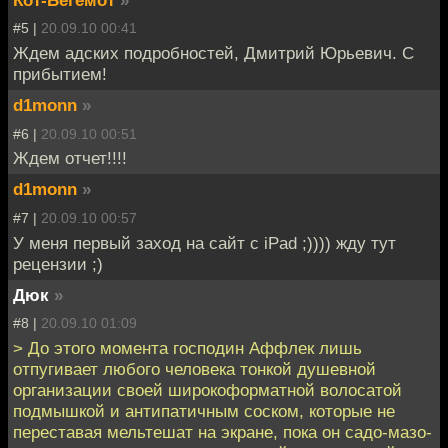
Кот-Бегемот
»
#5 |
20.09.10 00:41
Ждем адских подробностей, Дмитрий Юрьевич. С
прибытием!
d1monn
»
#6 |
20.09.10 00:51
Ждем отчет!!!!
d1monn
»
#7 |
20.09.10 00:57
У меня первый заход на сайт с iPad ;)))) жду тут
рецензии ;)
Дюк
»
#8 |
20.09.10 01:09
> До этого момента господин Аффлек лишь
отпугивает любого человека тонкой душевной
организации своей широкоформатной волосатой
подмышкой и антипатичным соском, которые не
переставая мельтешат на экране, пока он садо-мазо-