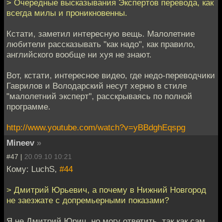
> Очередные высказывания Экспертов перевода, как
всегда милы и проникновенны.
Кстати, заметил интересную вещь. Малолетние
любители рассказывать "как надо", как правило,
английского вообще ни хуя не знают.
Вот, кстати, интересное видео, где недо-переводчики
Гаврилов и Володарский несут херню в стиле
"малолетний эксперт", расскрываясь по полной
программе.
http://www.youtube.com/watch?v=yBBdghEqspg
Mineev
»
#47 |
20.09.10 10:21
Кому: LuchS,
#44
> Дмитрий Юрьевич, а почему в Нижний Новгород
не заезжате с допремьерными показами?
Я не Дмитрий Юрич, но могу ответить, так как сам