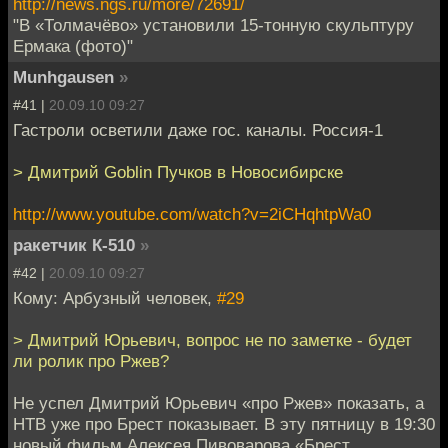
http://news.ngs.ru/more/72691/
"В «Толмачёво» установили 15-тонную скульптуру
Ермака (фото)"
Munhgausen
»
#41 |
20.09.10 09:27
Гастроли осветили даже гос. каналы. Россия-1
> Дмитрий Goblin Пучков в Новосибирске
http://www.youtube.com/watch?v=2iCHqhtpWa0
ракетчик К-510
»
#42 |
20.09.10 09:27
Кому: Арбузный человек,
#29
> Дмитрий Юрьевич, вопрос не по заметке - будет
ли ролик про Ржев?
Не успел Дмитрий Юрьевич «про Ржев» показать, а
НТВ уже про Брест показывает. В эту пятницу в 19:30
новый фильм Алексея Пивоварова «Брест.