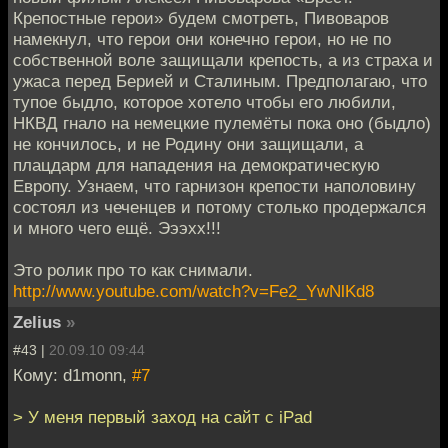
Крепостные герои» будем смотреть, Пивоваров
намекнул, что герои они конечно герои, но не по
собственной воле защищали крепость, а из страха и
ужаса перед Берией и Сталиным. Предполагаю, что
тупое быдло, которое хотело чтобы его любили,
НКВД гнало на немецкие пулемёты пока оно (быдло)
не кончилось, и не Родину они защищали, а
плацдарм для нападения на демократическую
Европу. Узнаем, что гарнизон крепости наполовину
состоял из чеченцев и потому столько продержался
и много чего ещё. Эээхх!!!
Это ролик про то как снимали.
http://www.youtube.com/watch?v=Fe2_YwNlKd8
Zelius
»
#43 |
20.09.10 09:44
Кому: d1monn,
#7
> У меня первый заход на сайт с iPad