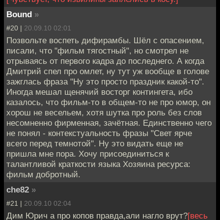
Bound
»
#20 |
20.09.10 02:01
Позвольте воспеть дифирамбы. Шёл с опасением,
писали, что "фильм тягостный", но смотрел не
отрываясь от первого кадра до последнего. А когда
Дмитрий спел про омлет, ну тут уж вообще в голове
зажглась фраза "Ну это просто праздник какой-то".
Иногда мешал щенячий восторг контингета, ибо
казалось, что фильм-то в общем-то не про юмор, он
хорош не весельем, хотя шутка про роль без слов
несомненно фирменная, зачётная. Единственно чего
не понял - контекстуальность фразы "Свет ярче
всего перед темнотой". Ну это видать еще не
пришла мне пора. Хочу присоединиться к
талантливой краткости языка Хозяина ресурса:
фильм добротный.
che82
»
#21 |
20.09.10 02:04
Дим Юрич а про копов правда,али нагло врут?
[весь