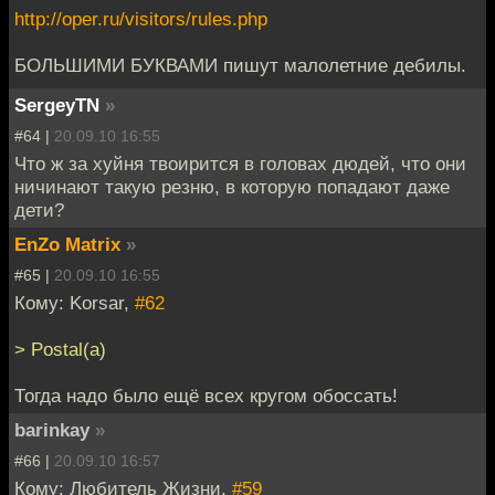
http://oper.ru/visitors/rules.php
БОЛЬШИМИ БУКВАМИ пишут малолетние дебилы.
SergeyTN
»
#64 |
20.09.10 16:55
Что ж за хуйня твоирится в головах дюдей, что они
ничинают такую резню, в которую попадают даже
дети?
EnZo Matrix
»
#65 |
20.09.10 16:55
Кому: Korsar,
#62
> Postal(а)
Тогда надо было ещё всех кругом обоссать!
barinkay
»
#66 |
20.09.10 16:57
Кому: Любитель Жизни,
#59