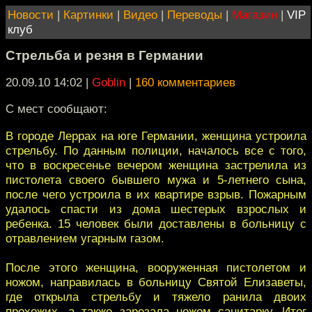
Новости
|
Картинки
|
Видео
|
Переводы
|
Магазин
|
VIP
клуб
Стрельба и резня в Германии
20.09.10 14:02
|
Goblin
|
160 комментариев
C мест сообщают:
В городе Леррах на юге Германии, женщина устроила
стрельбу. По данным полиции, началось все с того,
что в воскресенье вечером женщина застрелила из
пистолета своего бывшего мужа и 5-летнего сына,
после чего устроила в их квартире взрыв. Пожарным
удалось спасти из дома шестерых взрослых и
ребенка. 15 человек были доставлены в больницу с
отравлением угарным газом.
После этого женщина, вооруженная пистолетом и
ножом, направилась в больницу Святой Елизаветы,
где открыла стрельбу и тяжело ранила двоих
прохожих, а также зарезала ножом санитарку. Итог