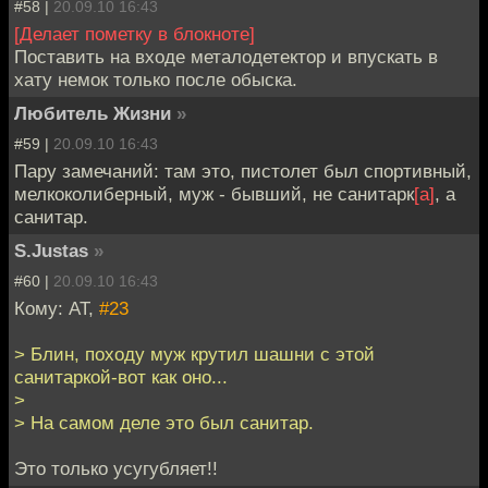
#58 |
20.09.10 16:43
[Делает пометку в блокноте]
Поставить на входе металодетектор и впускать в
хату немок только после обыска.
Любитель Жизни
»
#59 |
20.09.10 16:43
Пару замечаний: там это, пистолет был спортивный,
мелкоколиберный, муж - бывший, не санитарк
[а]
, а
санитар.
S.Justas
»
#60 |
20.09.10 16:43
Кому: AT,
#23
> Блин, походу муж крутил шашни с этой
санитаркой-вот как оно...
>
> На самом деле это был санитар.
Это только усугубляет!!