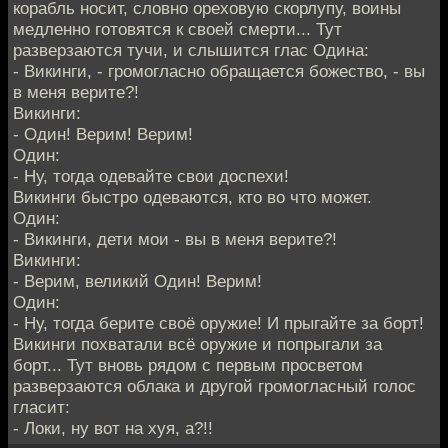
корабль носит, словно ореховую скорлупу, воины
медленно готовятся к своей смерти... Тут
разверзаются тучи, и слышится глас Одина:
- Викинги, - громогласно обращается божество, - вы
в меня верите?!
Викинги:
- Один! Верим! Верим!
Один:
- Ну, тогда одевайте свои доспехи!
Викинги быстро одеваются, кто во что может.
Один:
- Викинги, дети мои - вы в меня верите?!
Викинги:
- Верим, великий Один! Верим!
Один:
- Ну, тогда берите своё оружие! И прыгайте за борт!
Викинги похватали всё оружие и попрыгали за
борт... Тут вновь рядом с первым просветом
разверзаются облака и другой громогласный голос
гласит:
- Локи, ну вот на хуя, а?!!