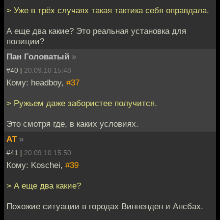
> Уже в трёх случаях такая тактика себя оправдала.
А еще два какие? Это реальная установка для
полиции?
Пан Головатый
»
#40 |
20.09.10 15:48
Кому: headboy,
#37
> Ружьем даже забористее получится.
Это смотря где, в каких условиях.
AT
»
#41 |
20.09.10 15:50
Кому: Koschei,
#39
> А еще два какие?
Похожие ситуации в городах Винненден и Ансбах.