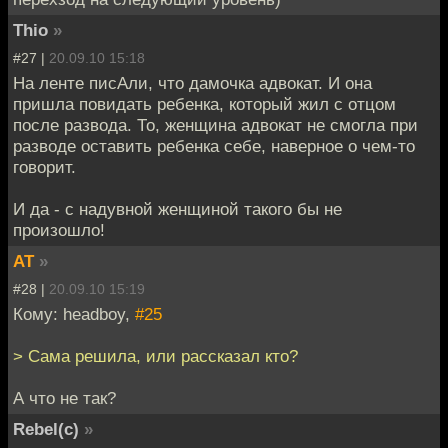
Thio
»
#27 |
20.09.10 15:18
На ленте писАли, что дамочка адвокат. И она
пришла повидать ребенка, который жил с отцом
после развода. То, женщина адвокат не смогла при
разводе оставить ребенка себе, наверное о чем-то
говорит.
И да - с надувной женщиной такого бы не
произошло!
AT
»
#28 |
20.09.10 15:19
Кому: headboy,
#25
> Сама решила, или рассказал кто?
А что не так?
Rebel(c)
»