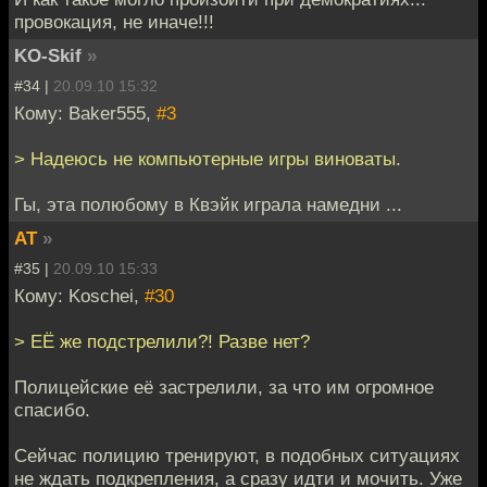
провокация, не иначе!!!
KO-Skif
»
#34 |
20.09.10 15:32
Кому: Baker555,
#3
> Надеюсь не компьютерные игры виноваты.
Гы, эта полюбому в Квэйк играла намедни ...
AT
»
#35 |
20.09.10 15:33
Кому: Koschei,
#30
> ЕЁ же подстрелили?! Разве нет?
Полицейские её застрелили, за что им огромное
спасибо.
Сейчас полицию тренируют, в подобных ситуациях
не ждать подкрепления, а сразу идти и мочить. Уже