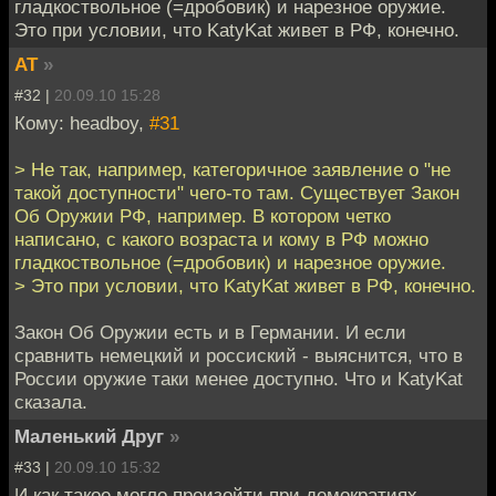
гладкоствольное (=дробовик) и нарезное оружие.
Это при условии, что KatyKat живет в РФ, конечно.
AT
»
#32 |
20.09.10 15:28
Кому: headboy,
#31
> Не так, например, категоричное заявление о "не
такой доступности" чего-то там. Существует Закон
Об Оружии РФ, например. В котором четко
написано, с какого возраста и кому в РФ можно
гладкоствольное (=дробовик) и нарезное оружие.
> Это при условии, что KatyKat живет в РФ, конечно.
Закон Об Оружии есть и в Германии. И если
сравнить немецкий и россиский - выяснится, что в
России оружие таки менее доступно. Что и KatyKat
сказала.
Маленький Друг
»
#33 |
20.09.10 15:32
И как такое могло произойти при демократиях...