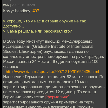
#56 |
20.09.10 16:29
Кому: headboy,
#37
> хорошо, что у нас в стране оружие не так
доступно...
> Сама решила, или рассказал кто?
В 2007 году Институт высших международных
исследований (Graduate Institute of International
Studies, Швейцария) опубликовал данные по
количеству огнестрельного оружия на руках граждан.
Россия заняла 24 место - 9 единиц оружия на 100
человек
-
http://www.rian.ru/spravka/20071210/91652435.html
Население Германии составляет 82 млн. человек. По
официальным данным, они владеют 10 млн.
зарегистрированных единиц огнестрельного оружия -
на сто человек приходится 12 единиц. То есть, в
Германии количество
[формально]
зарегистрированного оружия примерно на терть
превышает аналогичные показатели в России -