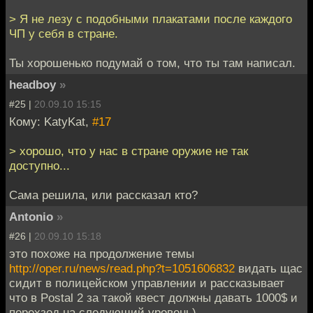
> Я не лезу с подобными плакатами после каждого
ЧП у себя в стране.
Ты хорошенько подумай о том, что ты там написал.
headboy
»
#25 |
20.09.10 15:15
Кому: KatyKat,
#17
> хорошо, что у нас в стране оружие не так
доступно...
Сама решила, или рассказал кто?
Antonio
»
#26 |
20.09.10 15:18
это похоже на продолжение темы
http://oper.ru/news/read.php?t=1051606832
видать щас
сидит в полицейском управлении и рассказывает
что в Postal 2 за такой квест должны давать 1000$ и
перехзод на следующий уровень)