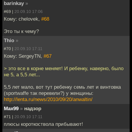
barinkay
»
#69 |
20.09.10 17:06
Кому: chelovek,
#68
Это ты к чему?
Thio
»
#70 |
20.09.10 17:11
Кому: SergeyTN,
#67
> это все в корне меняет! И ребенку, наверно, было
не 5, а 5,5 лет...
5,5 лет мало, вот тут ребенку семь лет и винтовка
(sportwaffe так перевели?) у женщины:
http://lenta.ru/news/2010/09/20/anwaltin/
Max99
»
надзор
#71 |
20.09.10 17:11
плюсы короткоствола прибывают!