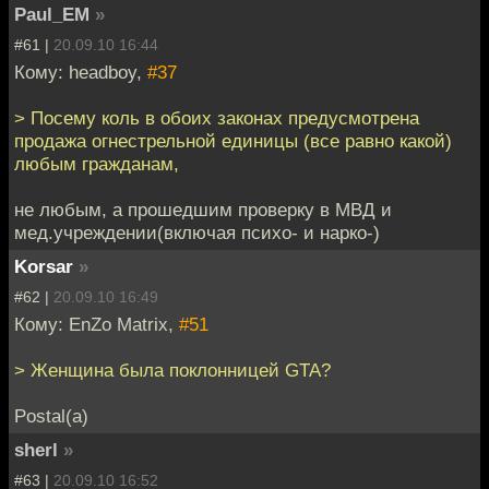
Paul_EM
»
#61 |
20.09.10 16:44
Кому: headboy,
#37
> Посему коль в обоих законах предусмотрена
продажа огнестрельной единицы (все равно какой)
любым гражданам,
не любым, а прошедшим проверку в МВД и
мед.учреждении(включая психо- и нарко-)
Korsar
»
#62 |
20.09.10 16:49
Кому: EnZo Matrix,
#51
> Женщина была поклонницей GTA?
Postal(а)
sherl
»
#63 |
20.09.10 16:52