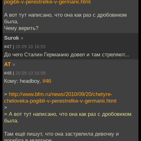
pogibli-v-perestrelke-v-germanii.html
А вот тут написано, что она как раз с дробовиком
была.
Чему верить?
Surok
»
#47 |
20.09.10 16:03
До чего Сталин Германию довел и там стреляют...
AT
»
#48 |
20.09.10 16:08
Кому: headboy,
#46
>
http://www.bfm.ru/news/2010/09/20/chetyre-
cheloveka-pogibli-v-perestrelke-v-germanii.html
>
> А вот тут написано, что она как раз с дробовиком
была.
Там ещё пишут, что она застрелила девочку и
погибла в квартире.