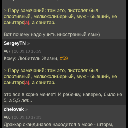
> Пару замечаний: там это, пистолет был
спортивный, мелкоколиберный, муж - бывший, не
санитарк
[а]
, а санитар.
Вот почему надо учить иностранный язык)
SergeyTN
»
#67 |
20.09.10 16:59
Кому: Любитель Жизни,
#59
> Пару замечаний: там это, пистолет был
спортивный, мелкоколиберный, муж - бывший, не
санитарк
[а]
, а санитар.
это все в корне меняет! И ребенку, наверно, было не
5, а 5,5 лет...
chelovek
»
#68 |
20.09.10 17:03
Драккар скандинавов находится в море - шторм,