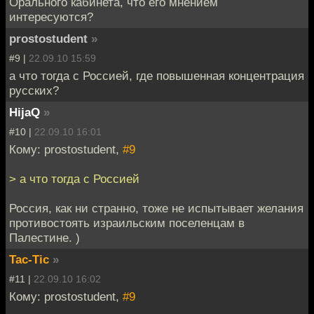
Орального кабинета, что его мнением
интересуются?
prostostudent
»
#9 |
22.09.10 15:59
а что тогда с Россией, где повышенная концентрация
русских?
HijaQ
»
#10 |
22.09.10 16:01
Кому: prostostudent,
#9
> а что тогда с Россией
Россия, как ни странно, тоже не испытывает желания
противостоять израильским поселенцам в
Палестине. )
Tac-Tic
»
#11 |
22.09.10 16:02
Кому: prostostudent,
#9