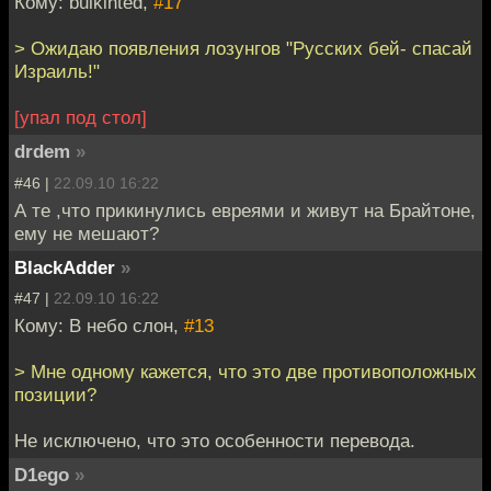
Кому: bulkinted,
#17
> Ожидаю появления лозунгов "Русских бей- спасай
Израиль!"
[упал под стол]
drdem
»
#46 |
22.09.10 16:22
А те ,что прикинулись евреями и живут на Брайтоне,
ему не мешают?
BlackAdder
»
#47 |
22.09.10 16:22
Кому: В небо слон,
#13
> Мне одному кажется, что это две противоположных
позиции?
Не исключено, что это особенности перевода.
D1ego
»