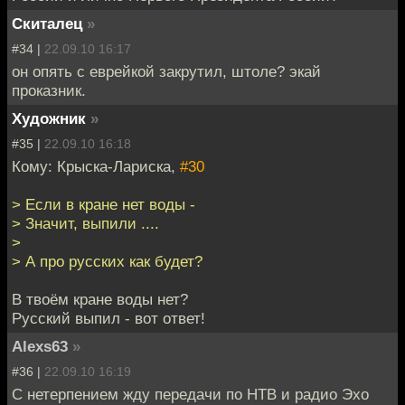
Скиталец
»
#34 |
22.09.10 16:17
он опять с еврейкой закрутил, штоле? экай
проказник.
Художник
»
#35 |
22.09.10 16:18
Кому: Крыска-Лариска,
#30
> Если в кране нет воды -
> Значит, выпили ....
>
> А про русских как будет?
В твоём кране воды нет?
Русский выпил - вот ответ!
Alexs63
»
#36 |
22.09.10 16:19
С нетерпением жду передачи по НТВ и радио Эхо