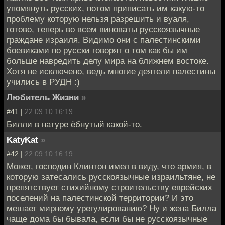
упомянуть русских, потом приписать им какую-то
проблему которую нельзя разрешить и вуаля,
готово, теперь во всем виноваты русскоязычные
граждане израиля. Видимо они с палестинскими
боевиками по русски говорят о том как бы им
больше навредить делу мира на ближнем востоке.
Хотя не исключено, ведь многие деятели палестины
учились в РУДН :)
Любитель Жизни
»
#41 |
22.09.10 16:19
Билли в натуре ёбнутый какой-то.
KatyKat
»
#42 |
22.09.10 16:19
Может, господин Клинтон имел в виду, что армия, в
которую затесались русскоязычные израильтяне, не
препятствует стихийному строительству еврейских
поселений на палестинской территории? И это
мешает мирному урегулированию? Ну и жена Билла
чаще дома бы бывала, если бы не русскоязычные