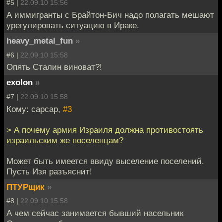
#5 |
22.09.10 15:56
А иммигранты с Брайтон-Бич надо полагать мешают
урегулировать ситуацию в Ираке.
heavy_metal_fun
»
#6 |
22.09.10 15:58
Опять Сталин виноват?!
exolon
»
#7 |
22.09.10 15:58
Кому: capcap,
#3
> А почему армия Израиля должна противостоять
израильским же поселенцам?
Может быть имеется ввиду выселение поселений.
Пусть Изя разъяснит!
ПТУРщик
»
#8 |
22.09.10 15:58
А чем сейчас занимается бывший насельник