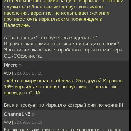
>По его мнению, армия защиты Израиля, в которой
служит все большее число русскоязычного
населения, вероятно, не испытывает желания
противостоять израильским поселенцем в
Палестине.
А "на пальцах" это будет выглядеть как?
Израильская армия отказывается пиздить своих?
Эвон какие оказываеся проблемы терзают мистера
СЕКСОфониста.
f4rere
»
#39 |
22.09.10 16:19
>«Это шокирующая проблема. Это другой Израиль.
16% израильтян говорят по-русски», – сказал экс-
президент США.
Билли тоскует по Израилю который они потеряли!!!
ChanneLN5
»
#40 |
22.09.10 16:19
Как же все-таки криво клепаются новости... Главно