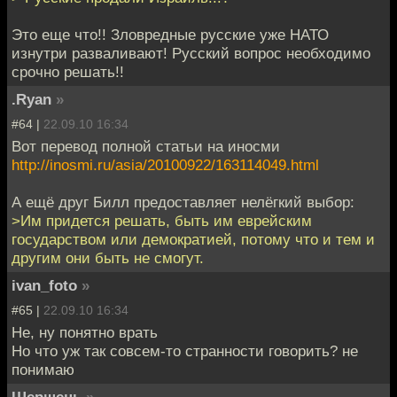
Это еще что!! Зловредные русские уже НАТО
изнутри разваливают! Русский вопрос необходимо
срочно решать!!
.Ryan
»
#64 |
22.09.10 16:34
Вот перевод полной статьи на иносми
http://inosmi.ru/asia/20100922/163114049.html
А ещё друг Билл предоставляет нелёгкий выбор:
>Им придется решать, быть им еврейским
государством или демократией, потому что и тем и
другим они быть не смогут.
ivan_foto
»
#65 |
22.09.10 16:34
Не, ну понятно врать
Но что уж так совсем-то странности говорить? не
понимаю
Шершень
»