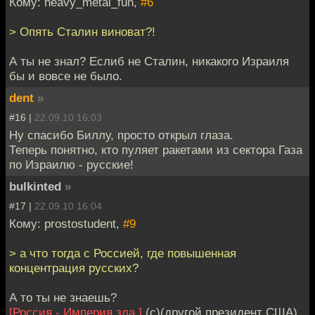
Кому: heavy_metal_fun,
#6
> Опять Сталин виноват?!
А ты не знал? Еслиб не Сталин, никакого Израиля
бы и вовсе не было.
dent
»
#16 |
22.09.10 16:03
Ну спасибо Биллу, просто открыл глаза.
Теперь понятно, кто пуляет ракетами из сектора Газа
по Израилю - русские!
bulkinted
»
#17 |
22.09.10 16:04
Кому: prostostudent,
#9
> а что тогда с Россией, где повышенная
концентрация русских?
А то ты не знаешь?
[Россия - Империя зла.]
(с)(другой президент США)