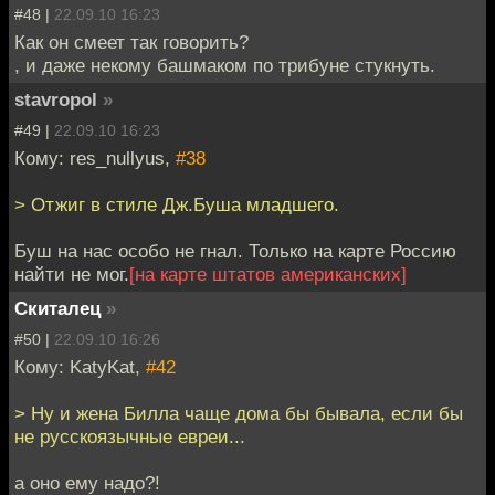
#48 |
22.09.10 16:23
Как он смеет так говорить?
, и даже некому башмаком по трибуне стукнуть.
stavropol
»
#49 |
22.09.10 16:23
Кому: res_nullyus,
#38
> Отжиг в стиле Дж.Буша младшего.
Буш на нас особо не гнал. Только на карте Россию
найти не мог.
[на карте штатов американских]
Скиталец
»
#50 |
22.09.10 16:26
Кому: KatyKat,
#42
> Ну и жена Билла чаще дома бы бывала, если бы
не русскоязычные евреи...
а оно ему надо?!