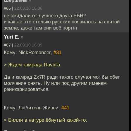
#66 |
22.09.10 16:36
не ожидали от лучшего друга ЕБН?
и как же это столько русских появилось на святой
земле, даже там они всё портят
Yuri E.
»
#67 |
22.09.10 16:39
Кому: NickRomancer,
#31
> Ждем камрада Ravid'а.
Да и камрад Zx7R ради такого случая мог бы обет
молчания снять. Ну или под другим именем
реинкарнироваться.
Кому: Любитель Жизни,
#41
> Билли в натуре ёбнутый какой-то.