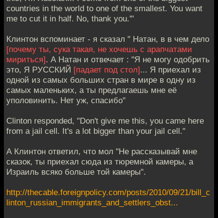
countries in the world to one of the smallest. You want
me to cut it in half. No, thank you.'"
Клинтон вспоминает - я сказал " Натан, в в чем дело
[почему ты, сука такая, не хочешь с арапчатами
мириться]
. А Натан и отвечает : "Я не могу одобрить
это, Я РУССКИЙ
[падает под стол]
... Я приехал из
одной из самых больших стран в мире в одну из
самых маленьких, а ты предлагаешь мне её
уполовинить. Нет уж, спасибо"
Clinton responded, "Don't give me this, you came here
from a jail cell. It's a lot bigger than your jail cell."
А Клинтон ответил, что мол "Не рассказывай мне
сказок, ты приехал сюда из тюремной камеры, а
Израиль всяко больше той камеры".
http://thecable.foreignpolicy.com/posts/2010/09/21/bill_c
linton_russian_immigrants_and_settlers_obst...