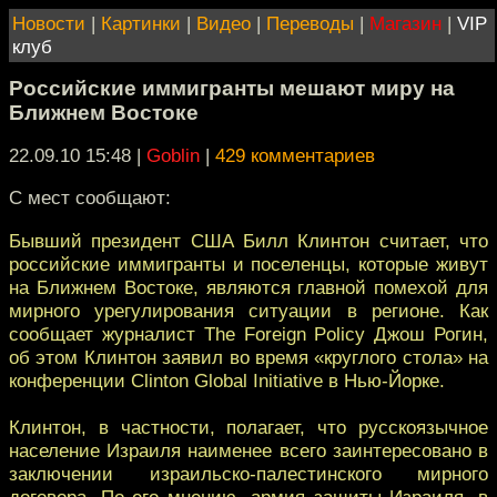
Новости
|
Картинки
|
Видео
|
Переводы
|
Магазин
|
VIP
клуб
Российские иммигранты мешают миру на
Ближнем Востоке
22.09.10 15:48
|
Goblin
|
429 комментариев
С мест сообщают:
Бывший президент США Билл Клинтон считает, что
российские иммигранты и поселенцы, которые живут
на Ближнем Востоке, являются главной помехой для
мирного урегулирования ситуации в регионе. Как
сообщает журналист The Foreign Policy Джош Рогин,
об этом Клинтон заявил во время «круглого стола» на
конференции Clinton Global Initiative в Нью-Йорке.
Клинтон, в частности, полагает, что русскоязычное
население Израиля наименее всего заинтересовано в
заключении израильско-палестинского мирного
договора. По его мнению, армия защиты Израиля, в