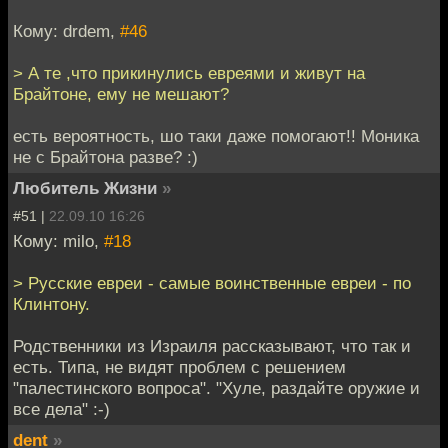
Кому: drdem,
#46
> А те ,что прикинулись евреями и живут на
Брайтоне, ему не мешают?
есть вероятность, шо таки даже помогают!! Моника
не с Брайтона разве? :)
Любитель Жизни
»
#51 |
22.09.10 16:26
Кому: milo,
#18
> Русские евреи - самые воинственные евреи - по
Клинтону.
Родственники из Израиля рассказывают, что так и
есть. Типа, не видят проблем с решением
"палестинского вопроса". "Хуле, раздайте оружие и
все дела" :-)
dent
»