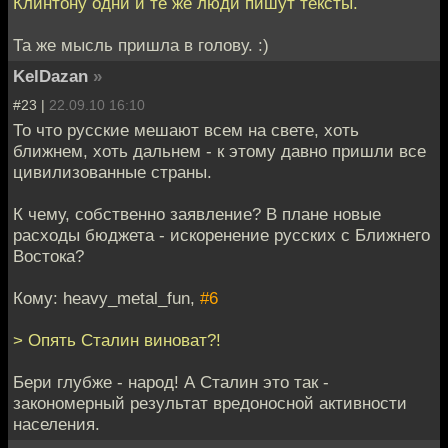
Клинтону одни и те же люди пишут тексты.
Та же мысль пришла в голову. :)
KelDazan
»
#23 |
22.09.10 16:10
То что русские мешают всем на свете, хоть
ближнем, хоть дальнем - к этому давно пришли все
цивилизованные страны.
К чему, собственно заявление? В плане новые
расходы бюджета - искоренение русских с Ближнего
Востока?
Кому: heavy_metal_fun,
#6
> Опять Сталин виноват?!
Бери глубже - народ! А Сталин это так -
закономерный результат вредоносной активности
населения.