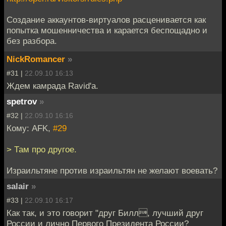
Создание аккаунтов-виртуалов расценивается как
попытка мошенничества и карается беспощадно и
без разбора.
NickRomancer
»
#31 |
22.09.10 16:13
Ждем камрада Ravid'а.
spetrov
»
#32 |
22.09.10 16:16
Кому: AFK,
#29
> Там про другое.
Израильтяне против израильтян не желают воевать?
salair
»
#33 |
22.09.10 16:17
Как так, и это говорит "друг Билл, лучший друг
России и лично Первого Президента России?