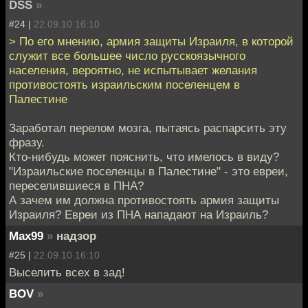
DSS
»
#24 |
22.09.10 16:10
> По его мнению, армия защиты Израиля, в которой
служит все большее число русскоязычного
населения, вероятно, не испытывает желания
противостоять израильским поселенцем в
Палестине
Заработал перелом мозга, пытаясь распарсить эту
фразу.
Кто-нибудь может пояснить, что имелось в виду?
"Израильские поселенцы в Палестине" - это евреи,
переселившиеся в ПНА?
А зачем им должна противостоять армия защиты
Израиля? Евреи из ПНА нападают на Израиль?
Max99
»
надзор
#25 |
22.09.10 16:10
Выселить всех в зад!
BOV
»