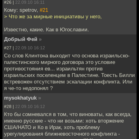
#26 |
22.09.10 16:11
Кому: spetrov,
#21
> Что же за мирные инициативы у него,
Известно, какие. Как в Югославии.
Добрый Фей
»
#27 |
22.09.10 16:12
Со слов Клинтона выходит что основа израильско-
палестинского мирного договора это условие
противостояния ев... израильтян против
израильских поселенцем в Палестине. Тоесть Билли
встревожен отсутствием эскалации конфликта. Или
я че-то недопонял ?
mysokhatyuk
»
#28 |
22.09.10 16:12
Кто бы сомневался в том, что виноваты, как всегда,
именно русские - что ни возьми: хоть вторжение
США/НАТО и Ко в Ирак, хоть проблему
урегулирования ближневосточного конфликта -