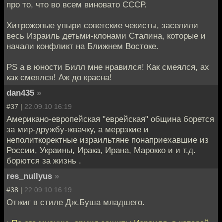
про то, что во всем виновато СССР.
Хитрожопые упыри советские чекисты, заселили
весь Израиль детьми-клонами Сталина, которые и
начали конфликт на Ближнем Востоке.
PS а в юности Билл мне нравился! Как смеялся, ах
как смеялся! Аж до красна!
dan435
»
#37 |
22.09.10 16:19
Американо-европейская "еврейская" община борется
за мир-дружбу-жвачку, а меррзкие и
неполиткоректные израильтяне понаприехавшие из
России, Украины, Ирака, Ирана, Марокко и и т.д.
борются за жизнь .
res_nullyus
»
#38 |
22.09.10 16:19
Отжиг в стиле Дж.Буша младшего.