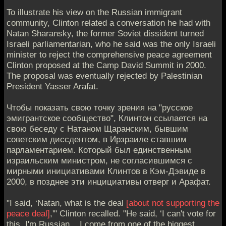
To illustrate his view on the Russian immigrant
community, Clinton related a conversation he had with
Natan Sharansky, the former Soviet dissident turned
Israeli parliamentarian, who he said was the only Israeli
minister to reject the comprehensive peace agreement
Clinton proposed at the Camp David Summit in 2000.
The proposal was eventually rejected by Palestinian
President Yasser Arafat.
Чтобы показать свою точку зрения на "русское
эмигрантское сообщество", Клинтон ссылается на
свою беседу с Натаном Щаранским, бывшим
советским диссдентом, в Ирзраиле ставшим
парламентарием. Который был единственным
израильским министром, не согласившимся с
мирными инициативами Клинтов в Кэм-Дэвиде в
2000, в позднее эти инцициативы отверг и Арафат.
"I said, ‘Natan, what is the deal
[about not supporting the
peace deal]
,'" Clinton recalled. "He said, ‘I can't vote for
this, I'm Russian... I come from one of the biggest