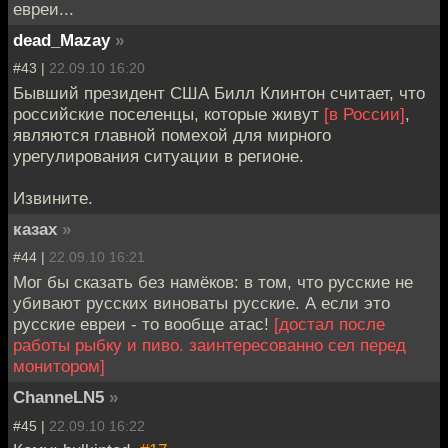
евреи...
dead_Mazay
»
#43 |
22.09.10 16:20
Бывший президент США Билл Клинтон считает, что
российские поселенцы, которые живут
[в России]
,
являются главной помехой для мирного
урегулирования ситуации в регионе.
Извините.
казах
»
#44 |
22.09.10 16:21
Мог бы сказать без намёков: в том, что русские не
убивают русских виноваты русские. А если это
русские евреи - то вообще атас!
[достал после
работы рыбку и пиво. заинтересованно сел перед
монитором]
ChanneLN5
»
#45 |
22.09.10 16:22