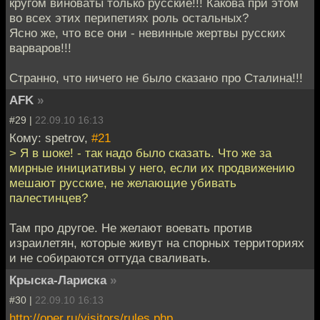
кругом виноваты только русские!!! Какова при этом
во всех этих перипетиях роль остальных?
Ясно же, что все они - невинные жертвы русских
варваров!!!
Странно, что ничего не было сказано про Сталина!!!
AFK
»
#29 |
22.09.10 16:13
Кому: spetrov,
#21
> Я в шоке! - так надо было сказать. Что же за
мирные инициативы у него, если их продвижению
мешают русские, не желающие убивать
палестинцев?
Там про другое. Не желают воевать против
израилетян, которые живут на спорных территориях
и не собираются оттуда сваливать.
Крыска-Лариска
»
#30 |
22.09.10 16:13
http://oper.ru/visitors/rules.php