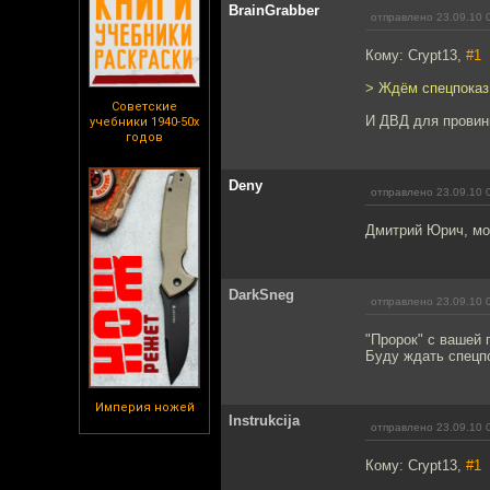
BrainGrabber
отправлено 23.09.10 
Кому: Crypt13,
#1
> Ждём спецпоказ
Советские
И ДВД для провин
учебники 1940-50х
годов
Deny
отправлено 23.09.10 
Дмитрий Юрич, мо
DarkSneg
отправлено 23.09.10 
"Пророк" с вашей 
Буду ждать спецп
Империя ножей
Instrukcija
отправлено 23.09.10 
Кому: Crypt13,
#1