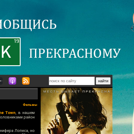
Фильмы
he Town
, в нашем
уголовниками район
нифера Лопеса, но