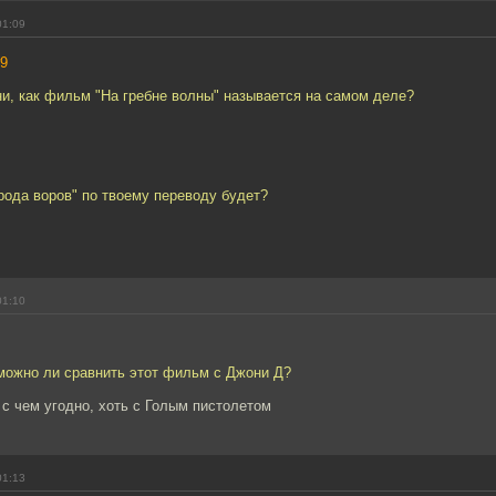
01:09
9
и, как фильм "На гребне волны" называется на самом деле?
рода воров" по твоему переводу будет?
01:10
можно ли сравнить этот фильм с Джони Д?
с чем угодно, хоть с Голым пистолетом
01:13