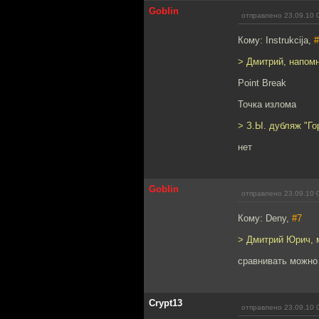
Goblin
отправлено 23.09.10 
Кому: Instrukcija,
#
> Дмитрий, напомн
Point Break
Точка излома
> З.Ы. дубляж "Го
нет
Goblin
отправлено 23.09.10 
Кому: Deny,
#7
> Дмитрий Юрич, 
сравнивать можно 
Crypt13
отправлено 23.09.10 