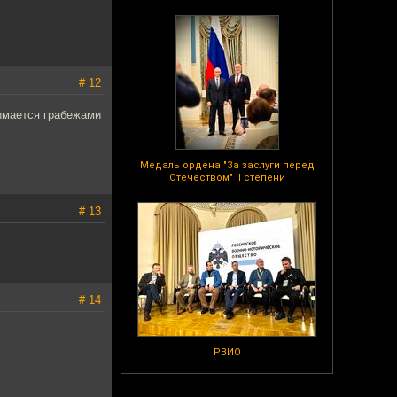
# 12
имается грабежами
Медаль ордена "За заслуги перед
Отечеством" II степени
# 13
# 14
РВИО