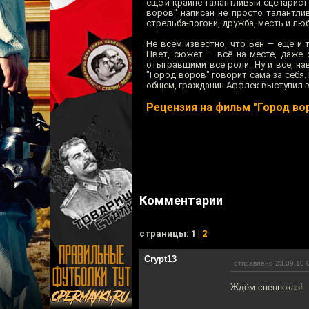
ещё и крайне талантливый сценарист 
воров" написан не просто талантлив
стрельба-погони, дружба, месть и люб
Не всем известно, что Бен — ещё и 
Цвет, сюжет — всё на месте, даже 
отыгравшими все роли. Ну и все, на
"Город воров" говорит сама за себя.
общем, гражданин Аффлек выступил в 
Рецензия на фильм "Город во
Комментарии
cтраницы: 1 |
2
Crypt13
отправлено 23.09.10 
Ждём спецпоказ!