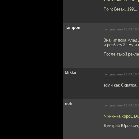
Point Break, 1991.
Tampon
отправлено 23.09.10 
Значит пока млад
и разбоем? - Ну и 
После такой рекл
Mikke
отправлено 23.09.10 
если как Схватка, 
noh
отправлено 23.09.10 
> книжка хорошая
Дмитрий Юрьевич, 