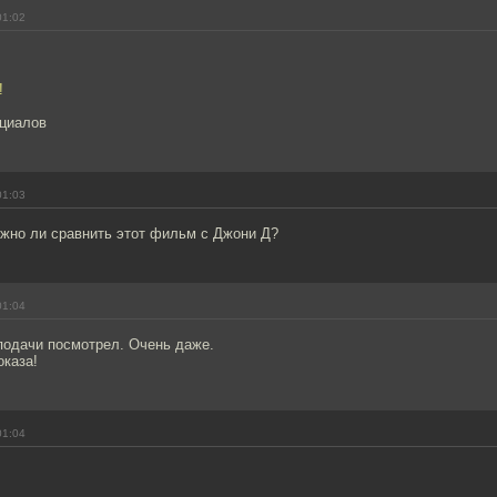
01:02
!
циалов
01:03
жно ли сравнить этот фильм с Джони Д?
01:04
подачи посмотрел. Очень даже.
оказа!
01:04