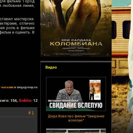
 для фильма "Город
я любовная линия,
ставил мастерски.
актёрами, отлично
вная роль в фильме
фильм и оценить. В
Видео
т магазин
в megagroup.ru
сего: 154,
Goblin
: 12
# 1
Дядя Вова про фильм "Свидание
вслепую"