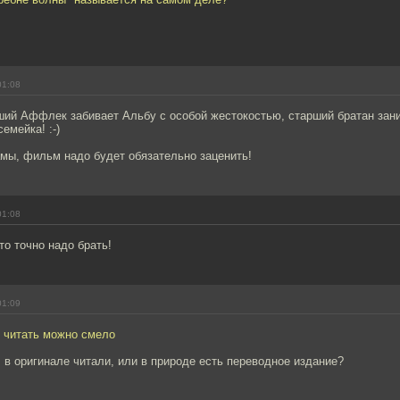
01:08
ший Аффлек забивает Альбу с особой жестокостью, старший братан зан
семейка! :-)
амы, фильм надо будет обязательно заценить!
01:08
то точно надо брать!
01:09
, читать можно смело
в оригинале читали, или в природе есть переводное издание?