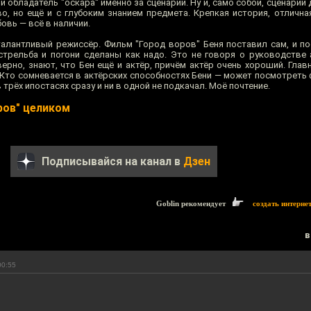
и обладатель "оскара" именно за сценарий. Ну и, само собой, сценарий
о, но ещё и с глубоким знанием предмета. Крепкая история, отлична
овь — всё в наличии.
талантливый режиссёр. Фильм "Город воров" Беня поставил сам, и по
стрельба и погони сделаны как надо. Это не говоря о руководстве 
верно, знают, что Бен ещё и актёр, причём актёр очень хороший. Гла
 Кто сомневается в актёрских способностях Бени — может посмотреть 
трёх ипостасях сразу и ни в одной не подкачал. Моё почтение.
ров" целиком
Подписывайся на канал в
Дзен
Goblin рекомендует
создать интерне
в
00:55