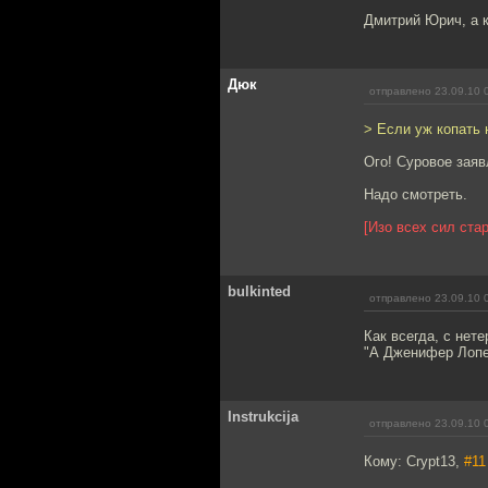
Дмитрий Юрич, а к
Дюк
отправлено 23.09.10 
> Если уж копать 
Ого! Суровое заяв
Надо смотреть.
[Изо всех сил ста
bulkinted
отправлено 23.09.10 
Как всегда, с нет
"А Дженифер Лопе
Instrukcija
отправлено 23.09.10 
Кому: Crypt13,
#11