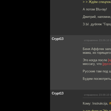
> > Ждём спецпок
А потом Blu-ray!
Дмитрий, напомни,
З.Ы. дубляж "Горо
Crypt13
отправлено 23.09.10 
Беня Аффлек запом
мама, из горящего 
Это когда после
[
мессагу, что
[русс
Русские там под 
Будем посмотреть,
Crypt13
отправлено 23.09.10 
Кому: Instrukcija,
#
> как фильм "На 