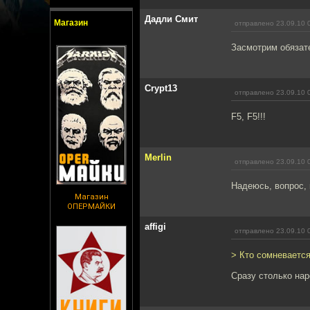
Дадли Смит
Магазин
отправлено 23.09.10 
Засмотрим обязат
Crypt13
отправлено 23.09.10 
F5, F5!!!
Merlin
отправлено 23.09.10 
Надеюсь, вопрос, 
Магазин
ОПЕРМАЙКИ
affigi
отправлено 23.09.10 
> Кто сомневаетс
Сразу столько наро