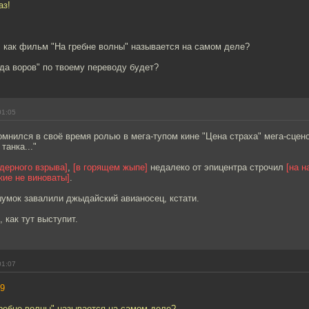
аз!
 как фильм "На гребне волны" называется на самом деле?
да воров" по твоему переводу будет?
01:05
нился в своё время ролью в мега-тупом кине "Цена страха" мега-сцено
танка..."
ядерного взрыва]
,
[в горящем жыпе]
недалеко от эпицентра строчил
[на н
кие не виноваты]
.
шумок завалили джыдайский авианосец, кстати.
 как тут выступит.
01:07
9
гребне волны" называется на самом деле?