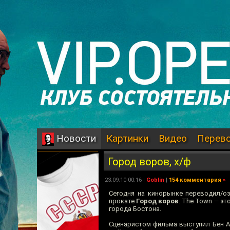
Картинки
Видео
Перев
Новости
Город воров, х/ф
23.09.10 00:16 |
Goblin
|
154 комментария
»
Сегодня на кинорынке переводил/о
прокате
Город воров
. The Town — э
города Бостона.
Сценаристом фильма выступил Бен А