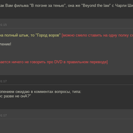
ак Вам фильма "В погоне за тенью", она же "Beyond the law" с Чарли Ш
01:15
на полный штык, то "Город воров"
[можно смело ставить на одну полку с
ление!
рается ничего не говорить про DVD в правильном переводе]
01:17
ерпением ожидаю в комментах вопросы, типа:
с разве не онА?"
01:17