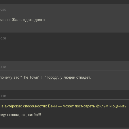
00:57
ельно! Жаль ждать долго
00:58
01:01
почему это "The Town" != "Город", у людей отпадет.
01:01
я в актёрских способностях Бени — может посмотреть фильм и оценить.
ду позвал, ох, хитёр!!!