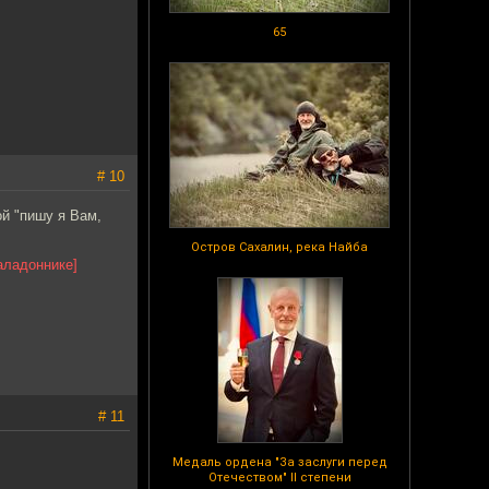
65
# 10
й "пишу я Вам,
Остров Сахалин, река Найба
аладоннике]
# 11
Медаль ордена "За заслуги перед
Отечеством" II степени