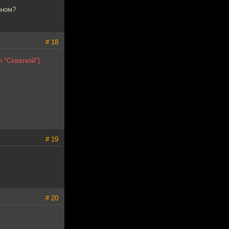
ином?
# 18
о "Схваткой"]
# 19
# 20