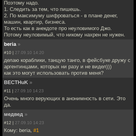
Поэтому надо.
1. Следить за тем, что пишешь.
2. По максимуму шифроваться - в плане денег,
машин, квартир, бизнеса.
То есть как в анекдоте про неуловимого Джо.
Потому неуловимый, что никому нахрен не нужен.
beria
»
#10 |
27.09.10 14:20
делаю кораблики, танцую танго, в фейсбуке дружу с
аргентинцами, которых ни разу и не видел)))
как это могут использовать против меня?
BECTHuK
»
#11 |
27.09.10 14:23
Очень много верующих в анонимность в сети. Это
да.
медвед
»
#12 |
27.09.10 14:23
Кому: beria,
#1