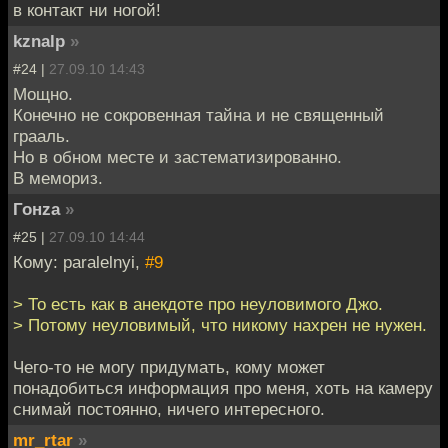
в контакт ни ногой!
kznalp
»
#24 |
27.09.10 14:43
Мощно.
Конечно не сокровенная тайна и не священный
грааль.
Но в обном месте и застематизированно.
В мемориз.
Гонzа
»
#25 |
27.09.10 14:44
Кому: paralelnyi,
#9
> То есть как в анекдоте про неуловимого Джо.
> Потому неуловимый, что никому нахрен не нужен.
Чего-то не могу придумать, кому может
понадобиться информация про меня, хоть на камеру
снимай постоянно, ничего интересного.
mr_rtar
»