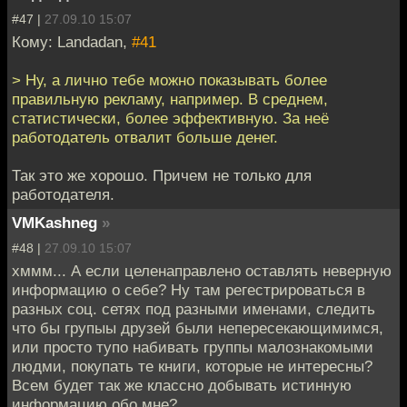
#47 |
27.09.10 15:07
Кому: Landadan,
#41
> Ну, а лично тебе можно показывать более
правильную рекламу, например. В среднем,
статистически, более эффективную. За неё
работодатель отвалит больше денег.
Так это же хорошо. Причем не только для
работодателя.
VMKashneg
»
#48 |
27.09.10 15:07
хммм... А если целенаправлено оставлять неверную
информацию о себе? Ну там регестрироваться в
разных соц. сетях под разными именами, следить
что бы групыы друзей были непересекающимимся,
или просто тупо набивать группы малознакомыми
людми, покупать те книги, которые не интересны?
Всем будет так же классно добывать истинную
информацию обо мне?