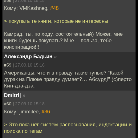
#58 |
27.09.10 15:15
Кому: VMKashneg,
#48
> покупать те книги, которые не интересны
Камрад, ты, по ходу, состоятельный) Может, мне
книги будешь покупать? Мне -- польза, тебе --
конспирация!!!
Александр Бадьин
»
#59 |
27.09.10 15:16
Американцы, что и в правду такие тупые? "Какой
дурак на Плюке правду думает?… Абсурд!" (с)перто
Кин-дза-дза.
Dmitrij
»
#60 |
27.09.10 15:18
Кому: jimmilee,
#36
> Это пока нет систем распознавания, индексации и
поиска по тегам