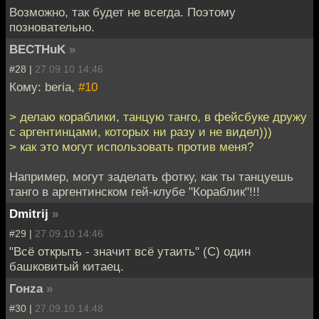
Возможно, так будет не всегда. Поэтому
позновательно.
BECTHuK
»
#28 |
27.09.10 14:46
Кому: beria,
#10
> делаю кораблики, танцую танго, в фейсбуке дружу
с аргентинцами, которых ни разу и не видел)))
> как это могут использовать против меня?
Например, могут заделать фотку, как ты танцуешь
танго в аргентинском гей-клубе "Кораблик"!!!
Dmitrij
»
#29 |
27.09.10 14:46
"Всё открыть - значит всё утаить" (С) один
башковитый китаец.
Гонzа
»
#30 |
27.09.10 14:48