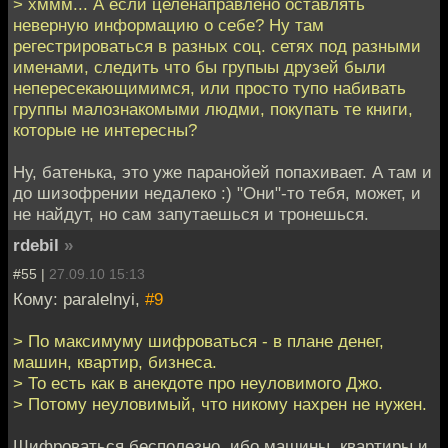
> хммм... А если целенаправлено оставлять
неверную информацию о себе? Ну там
регестрироваться в разных соц. сетях под разными
именами, следить что бы групыы друзей были
непересекающимимся, или просто тупо набивать
группы малознакомыми людми, покупать те книги,
которые не интересны?
Ну, батенька, это уже паранойей попахивает. А там и
до шизофрении недалеко :) "Они"-то тебя, может, и
не найдут, но сам запутаешься и тронешься.
rdebil
»
#55 |
27.09.10 15:13
Кому: paralelnyi,
#9
> По максимуму шифроваться - в плане денег,
машин, квартир, бизнеса.
> То есть как в анекдоте про неуловимого Джо.
> Потому неуловимый, что никому нахрен не нужен.
Шифроваться бесполезно, ибо машины, квартиры и