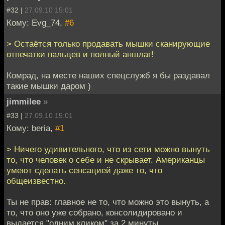
#32 |
27.09.10 15:01
Кому: Evg_74,
#6
> Остаётся только продавать мышки сканирующие
отпечатки пальцев и полный аншлаг!
Комрад, на месте наших спецслужб я бы раздавал
такие мышки даром )
jimmilee
»
#33 |
27.09.10 15:01
Кому: beria,
#1
> Ничего удивительного, что из сети можно вынуть
то, что человек о себе и не скрывает. Американцы
умеют сделать сенсацией даже то, что
общеизвестно.
Ты не прав: главное не то, что можно это вынуть, а
то, что оно уже собрано, консолидировано и
выдается "одним кликом" за 2 минуты.