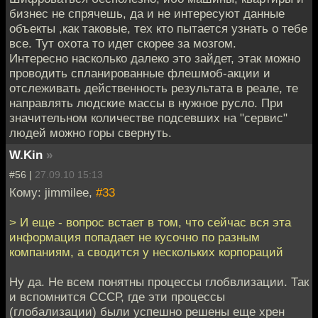
бизнес не спрячешь, да и не интересуют данные
объекты ,как таковые, тех кто пытается узнать о тебе
все. Тут охота то идет скорее за мозгом.
Интересно насколько далеко это зайдет, этак можно
проводить спланированные флешмоб-акции и
отслеживать действенность результата в реале, те
направлять людские массы в нужное русло. При
значительном количестве подсевших на "сервис"
людей можно горы свернуть.
W.Kin
»
#56 |
27.09.10 15:13
Кому: jimmilee,
#33
> И еще - вопрос встает в том, что сейчас вся эта
информация попадает не кусочно по разным
компаниям, а сводится у нескольких корпораций
Ну да. Не всем понятны процессы глобвлизации. Так
и вспомнится СССР, где эти процессы
(глобализации) были успешно решены еще хрен