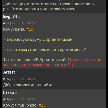
дислокации и отсутствие повторов в действиях.
p.s. Этими делами уже не занимаюсь.
Evg_74
»
#14 |
27.09.10 14:23
Кому: beria,
#10
> в фейсбуке дружу с аргентинцами
> как это могут использовать против меня?
Так ты же шпиён!!! Аргентинский!!!
[отмазон, что не
знаешь аргентинского не прокатит!!!]
Art1st
»
#15 |
27.09.10 14:23
ДЮ, в заголовке - ошибка
Irrrka
»
#16 |
27.09.10 14:26
Кому: timur_photo,
#13