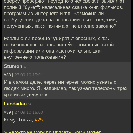
сверху проверяют неугодного человека и выявляют
полный "букет": нелегальная скачка книг, фильмов,
программ из Интернета и т.п. Возможно ли
возбуждение дела на основании этих сведений,
полученных, как я понимаю, не вполне законно?
Реально ли вообще "убирать" опасных, с т.з.
госбезопасности, товарищей с помощью такой
информации или она исключительно для
внутреннего пользования?
Stumon
»
#38 |
27.09.10 15:01
И в самом деле, через интернет можно узнать о
людях много. Я, например, так узнал телефоны трех
красивых девушек
Landadan
»
#39 |
27.09.10 15:03
Кому: Гонzа,
#25
> Чего-то не могу придумать, кому может