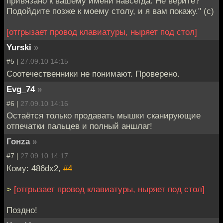
привязано к вашему имени навсегда. Не верите?
Подойдите позже к моему столу, и я вам покажу." (с)
[отгрызает провод клавиатуры, ныряет под стол]
Yurski
»
#5 |
27.09.10 14:15
Соотечественники не понимают. Проверено.
Evg_74
»
#6 |
27.09.10 14:16
Остаётся только продавать мышки сканирующие
отпечатки пальцев и полный аншлаг!
Гонzа
»
#7 |
27.09.10 14:17
Кому: 486dx2,
#4
>
[отгрызает провод клавиатуры, ныряет под стол]
Поздно!