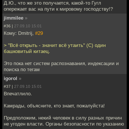
Д.Ю., что же это получается, какой-то Гугл
опережает вас на пути к мировому господству!?
jimmilee
»
#36 |
27.09.10 15:01
Кому: Dmitrij,
#29
> "Всё открыть - значит всё утаить" (С) один
башковитый китаец.
Это пока нет систем распознавания, индексации и
поиска по тегам
igorol
»
#37 |
27.09.10 15:01
Впечатлило.
Камрады, объясните, кто знает, пожалуйста!
Предположим, некий человек в силу разных причин
не угоден власти. Органы безопасности по указанию