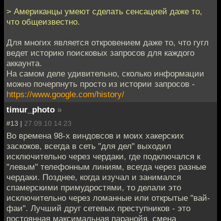
> Американцы умеют сделать сенсацией даже то,
что общеизвестно.
Для многих является откровением даже то, что гугл
ведет историю поисковых запросов для каждого
аккаунта.
На самом деле удивительно, сколько информации
можно почерпнуть просто из истории запросов -
https://www.google.com/history/
timur_photo
»
#13 |
27.09.10 14:23
Во времена 98-х виндовсов и моих хакерских
заскоков, всегда в сеть "для дел" выходил
исключительно через чердаки, где подключался к
"левым" телефонным линиям, всегда через разные
чердаки. Позднее, когда изучал и занимался
спамерскими примудростями, то делали это
исключительно через ломанные или открытые "вай-
фаи". Лучший друг сетевых преступников - это
постоянная максимальная паранойя, смена