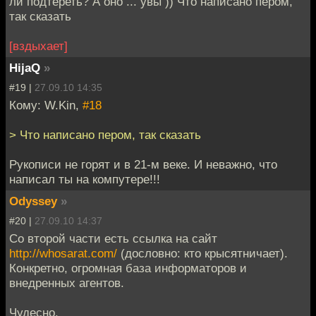
ли подтереть? А оно ... увы )) Что написано пером,
так сказать
[вздыхает]
HijaQ
»
#19 |
27.09.10 14:35
Кому: W.Kin,
#18
> Что написано пером, так сказать
Рукописи не горят и в 21-м веке. И неважно, что
написал ты на компутере!!!
Odyssey
»
#20 |
27.09.10 14:37
Со второй части есть ссылка на сайт
http://whosarat.com/
(дословно: кто крысятничает).
Конкретно, огромная база информаторов и
внедренных агентов.
Чудесно.