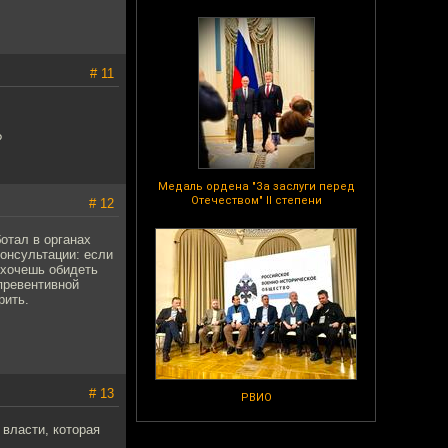
# 11
?
Медаль ордена "За заслуги перед
Отечеством" II степени
# 12
ботал в органах
консультации: если
о хочешь обидеть
 превентивной
рить.
# 13
РВИО
 власти, которая