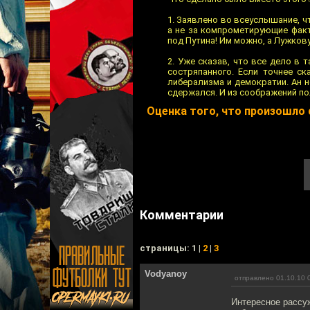
1. Заявлено во всеуслышание, чт
а не за компрометирующие фак
под Путина! Им можно, а Лужков
2. Уже сказав, что все дело в т
состряпанного. Если точнее ск
либерализма и демократии. Ан не
сдержался. И из соображений по
Оценка того, что произошло
Комментарии
cтраницы: 1 |
2
|
3
Vodyanoy
отправлено 01.10.10 
Интересное рассуж