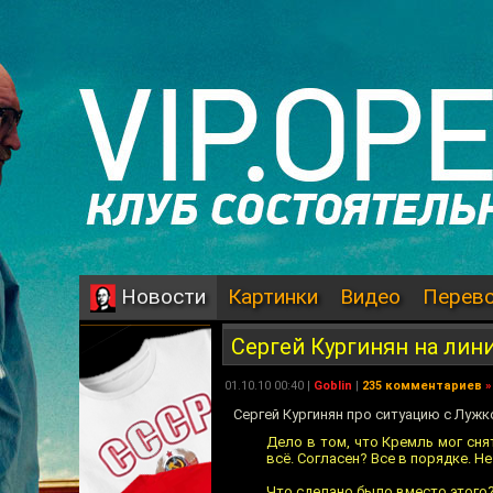
Картинки
Видео
Перев
Новости
Сергей Кургинян на лин
01.10.10 00:40 |
Goblin
|
235 комментариев
»
Сергей Кургинян про ситуацию с Луж
Дело в том, что Кремль мог сня
всё. Согласен? Все в порядке. Н
Что сделано было вместо этого