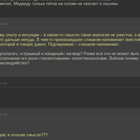
аметил, Медведу только пятна на голове не хватает и лысины.
01:04
му опыту и интуиции – в каком-то смысле такая аналогия не уместна, а 
 что дальше некуда. В чем-то произошедшее слишком напоминает пресло
о которой я говорю давно. Подчеркиваю – слишком напоминает.
полагать «страшный и коварный» заговор? Разве всё это не может быть
исполнении его воли «талантливыми» политтехнологами. Вобчем почему 
распиздяйство?
01:05
01:06
арас в плохом смысле???