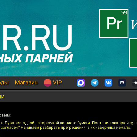
оды
Магазин
VIP
ии
ковым:
ть Лужкова одной закорючкой на листе бумаги. Поставил закорючку, 
е согласен? Начинаем разбирать прегрешения, а их наверняка немало.
?