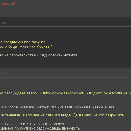
 молчит]
01:07
но предвыборного лозунга:
ссия будет жить как Москва!"
ег на строительстве РКАД освоить можно!!
01:10
2
но рассуждает автор. "Снять одной закорючкой" - видимо он никогда не р
ургиняна почитал, прежде чем срывать покровы и разоблачать.
ие тандема" я вообще не слышал нигде. Да и было бы что разрушать.
слышал, то и быть такого не может.
й момент примитивно рассуждаешь именно ты.