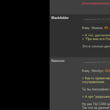
[многозначительно
BlackAdder
отправлено 01.10.10 
Кому: Иванов,
#9
> А что, достаточ
> "При мне вся Ро
Это ж сколько ден
Bateman
отправлено 01.10.10 
Кому: Reistlyn,
#1
> Как-то примитив
госуправления.
Ты бы биографию К
> А про "разрушен
Ну раз ТЫ САМ не 
Так что на данны