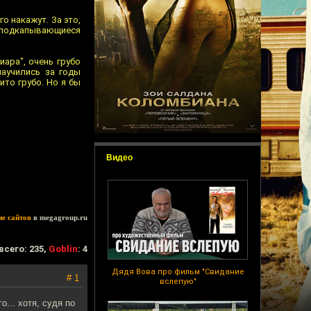
о накажут. За это,
 подкапывающиеся
иара", очень грубо
научились за годы
ито грубо. Но я бы
Видео
ие сайтов
в megagroup.ru
всего: 235,
Goblin
: 4
Дядя Вова про фильм "Свидание
# 1
вслепую"
... хотя, судя по