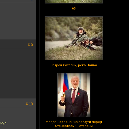
65
# 9
Остров Сахалин, река Найба
# 10
Медаль ордена "За заслуги перед
рнул.
Отечеством" II степени