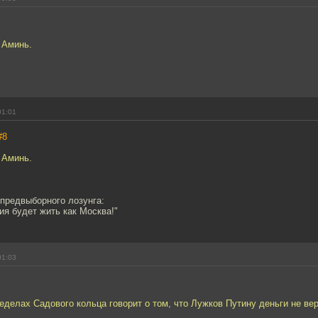
. Аминь.
01:01
#8
. Аминь.
 предвыборного лозунга:
ия будет жить как Москва!"
01:03
еделах Садового кольца говорит о том, что Лужков Путину деньги не ве