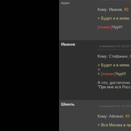
мудак
Кому: Иванов,
#2
> Будет и в кепке
[плачет]
Чур!!!
Иванов
отправлено 01.10.10 
Кому: Стефаныч,
> Будет и в кепке
>
>
[плачет]
Чур!!!
А что, достаточно
"При мне вся Росс
Шмель
отправлено 01.10.10 
Кому: Аблакат,
#3
> Вся Москва в пр