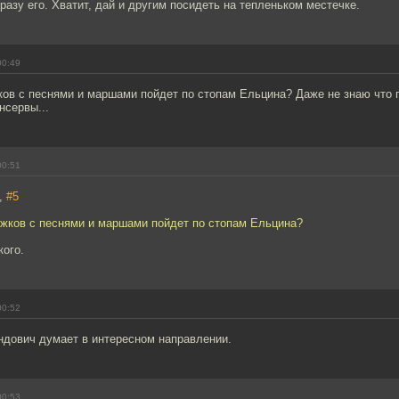
 разу его. Хватит, дай и другим посидеть на тепленьком местечке.
00:49
ков с песнями и маршами пойдет по стопам Ельцина? Даже не знаю что 
нсервы...
00:51
s,
#5
ужков с песнями и маршами пойдет по стопам Ельцина?
кого.
00:52
ндович думает в интересном направлении.
00:53