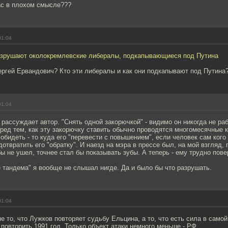
ас в плохом смысле???
01:04
азрушают околокремлевские либералы, подкапывающиеся под Путина
ергей Ервандович? Кто эти либералы и как они подкапывают под Путина
01:04
 рассуждает автор. "Снять одной закорючкой" - видимо он никогда не ра
ред тем, как эту закорючку ставить обычно проводятся многомесячные 
 обидеть - то куда его "перевести с повышением", если человек сам ког
едотвратить его "обратку". И наезд на мэра в прессе был, на мой взгляд,
бы не ушел, точнее стал бы показывать зубы. А теперь - ему трудно пове
 тандема" я вообще не слышал нигде. Да и было бы что разрушать.
01:04
не то, что Лужков повторяет судьбу Ельцина, а то, что есть сила в самой
 повторить 1991 год. Только объект атаки немного меньше - РФ.