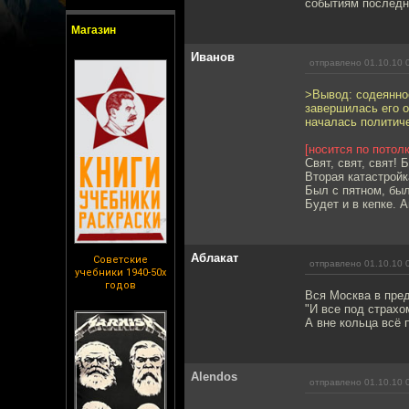
событиям последни
Магазин
Иванов
отправлено 01.10.10 
>Вывод: содеянно
завершилась его 
началась политич
[носится по потолк
Свят, свят, свят! 
Вторая катастройк
Был с пятном, был
Будет и в кепке. 
Аблакат
Советские
отправлено 01.10.10 
учебники 1940-50х
годов
Вся Москва в пред
"И все под страхо
А вне кольца всё 
Alendos
отправлено 01.10.10 