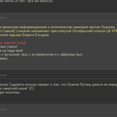
х почти 25 лет - все же бояться.
00:47
е (реальная информационная и политическая кампания против Лужкова, 
отставкой) слишком напоминает пресловутый Октябрьский пленум ЦК КПС
еская карьера Бориса Ельцина.
у, крестит углы]
Боже упаси!
а не нада мне!
 с бутылкой, был с истребителем и с айфоном был.
Аминь.
00:48
елах Садового кольца говорит о том, что Лужков Путину деньги не верн
м смертной казни" (С)
про политику.
00:49