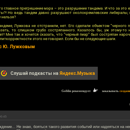
о главное прегрешение мэра – это разрушение тандема. И что за это ег
ты?! Но ведь тандем давно разрушают околокремлевские либералы,
у нельзя?
андеме, Лужкова не отстранили, нет. Его сделали объектом "черного п
азать, то слишком грубо состряпанного. Казалось бы, уж этому-то 
т! Мне так и хочется сказать, что "черный пиар" был состряпан нароч
литкорректности этого не говорил. Если бы не следующие шаги.
 с Ю. Лужковым
Слушай подкасты на
Яндекс.Музыка
Goblin рекомендует
заказывать
создан
00:45
дение... Не знаю, бояться такого развития событий или надеяться на него