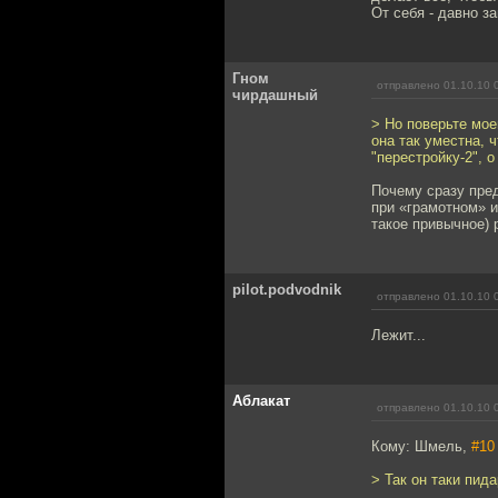
От себя - давно з
Гном
отправлено 01.10.10 
чирдашный
> Но поверьте мое
она так уместна,
"перестройку-2", 
Почему сразу пред
при «грамотном» 
такое привычное) 
pilot.podvodnik
отправлено 01.10.10 
Лежит...
Аблакат
отправлено 01.10.10 
Кому: Шмель,
#10
> Так он таки пид