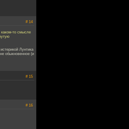
# 14
в каком-то смысле
вутую
 истерикой Лунтика
не обыкновенное (и
# 15
# 16