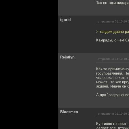
Так он таки пидар
igorol
отправлено 01.10.10 
> тандем давно р
Камрады, о чём С
Reistlyn
отправлено 01.10.10 
Как-то примитивно
госуправления. Пе
человека не хотят
может - то как пр
акцией. Иначе он 
А про "разрушение
Bluesmen
отправлено 01.10.10 
Кургинян говорит 
делает все, чтобы