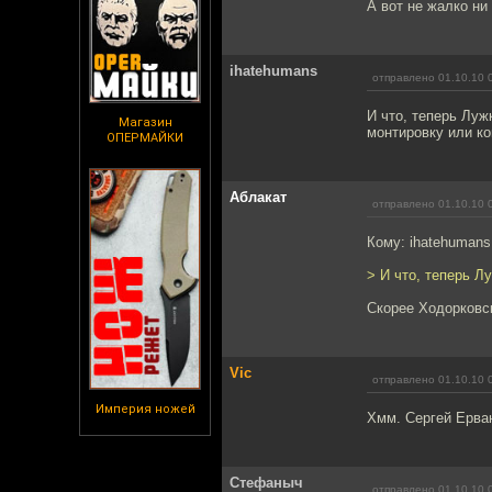
А вот не жалко ни
ihatehumans
отправлено 01.10.10 
И что, теперь Луж
Магазин
монтировку или ко
ОПЕРМАЙКИ
Аблакат
отправлено 01.10.10 
Кому: ihatehuman
> И что, теперь Л
Скорее Ходорковс
Vic
отправлено 01.10.10 
Империя ножей
Хмм. Сергей Ерва
Стефаныч
отправлено 01.10.10 