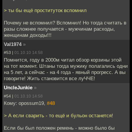
> ты бы ещё проституток вспомнил
Почему не вспомнил? Вспомнил! Но тогда считать в
разы сложнее получается - мужчинам расходы,
женщинам доходы!!!
Val1974
»
#53 |
01.10.10 14:58
Помнится, году в 2000м читал обзор корзины этой
на тот момент. Штаны тогда мужику полагались одни
на 5 лет, а сейчас - на 4 года - явный прогресс. А вы
говорите! Жить становится все луЧЧЕ!
UncleJunkie
»
#54 |
01.10.10 14:58
Кому: opossum19,
#48
> А если сварить - то ещё и бульон останется!
Если бы был положен ремень - можно было бы