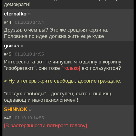
демократи!
eternalko
»
#44 |
01.10.10 14:54
Друзья, о чём вы? Это же средняя корзина.
Половина по идее должна жить еще хуже
givrus
»
#45 |
01.10.10 14:55
Интересно, а вот те чинуши, что данную корзину
"изобретают", они тоже
[только]
ею пользуются?
> Ну а теперь жрите свободы, дорогие граждане.
"воздух свободы" - доступен, сытен, пьянящ,
одевающ и нанотехнологичен!!!
SHINNOK
»
#46 |
01.10.10 14:55
[В растерянности потирает голову]