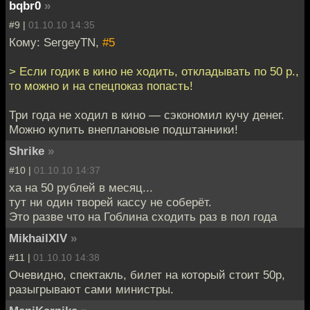
bqbr0
»
#9 |
01.10.10 14:35
Кому: SergeyTN,
#5
> Если годик в кино не ходить, откладывать по 50 р.,
то можно и на спецпоказ попасть!
Три года не ходил в кино — сэкономил кучу денег.
Можно купить внеплановые подштанники!
Shrike
»
#10 |
01.10.10 14:37
ха на 50 рублей в месяц...
тут ни один творей кассу не соберёт.
Это разве что на Гоблина сходить раз в пол года
MikhailXIV
»
#11 |
01.10.10 14:38
Очевидно, спектакль, билет на который стоит 50р,
разыгрывают сами министры.