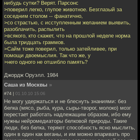
нибудь сутки? Верят. Парсонс
>поверил легко, глупое животное. Безглазый за
соседним столом -- фанатично,
>со страстью, с исступленным желанием выявить,
разоблачить, распылить
>всякого, кто скажет, что на прошлой неделе норма
была тридцать граммов.
>Сайм тоже поверил, только затейливее, при
помощи двоемыслия. Так что же, у
>него одного не отшибло память?
Джордж Оруэлл. 1984
Саша из Москвы
»
#74 |
01.10.10 15:06
Не могу удержаться и не блеснуть знаниями: без
белка (мясо, рыба, кура, сыры-творог, молоко) мозг
перестает работать надлежащим образом, ибо ему
нужны нейромедиаторы белковой природы. Такие
люди, без белка, теряют способность ясно мыслить,
один в один как веганы, и им можно впаривать про