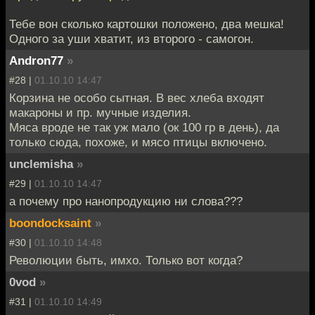
Тебе вон сколько картошки положено, два мешка!
Одного за уши хватит, из второго - самогон.
Andron77
»
#28 |
01.10.10 14:47
Корзина не особо сытная. В вес хлеба входят
макароны и пр. мучные изделия.
Мяса вроде не так уж мало (ок 100 гр в день), да
только сюда, похоже, и мясо птицы включено.
unclemisha
»
#29 |
01.10.10 14:47
а почему про нанопродукцию ни слова???
boondocksaint
»
#30 |
01.10.10 14:48
Революции быть, имхо. Только вот когда?
0vod
»
#31 |
01.10.10 14:49