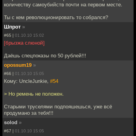
количеству самоубийств почти на первом месте.
Ты с кем революционировать то собрался?
Шпрот
»
#65 |
01.10.10 15:02
[брызжа слюной]
Даёшь спецпоказы по 50 рублей!!!
opossum19
»
#66 |
01.10.10 15:05
Кому: UncleJunkie,
#54
> Но ремень не положен.
Старыми труселями подпояшешься, уже всё
продумано за тебя!!!
solod
»
#67 |
01.10.10 15:05