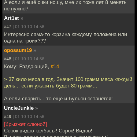
А если я ещё очки ношу, мне их тоже лет 8 менять
не нужно?
Art1st
»
#47 |
01.10.10 14:56
Интересно сама-то корзина каждому положена или
одна на троих???
opossum19
»
#48 |
01.10.10 14:56
Кому: Раздающий,
#14
> 37 кило мяса в год. Значит 100 грамм мяса каждый
день... если ужарить будет 80 грамм...
А если сварить - то ещё и бульон останется!
UncleJunkie
»
#49 |
01.10.10 14:56
[брызжет слюной]
Сорок видов колбасы! Сорок! Видов!