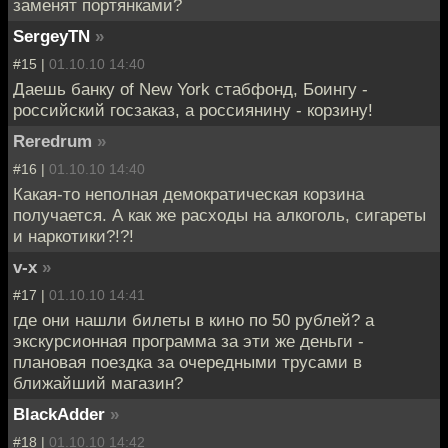
заменят портянками?
SergeyTN
»
#15 |
01.10.10 14:40
Даешь банку of New York стабфонд, Боингу -
российский госзаказ, а россиянину - корзину!
Reredrum
»
#16 |
01.10.10 14:40
Какая-то неполная демократическая корзина
получается. А как же расходы на алкоголь, сигареты
и наркотики?!?!
v-x
»
#17 |
01.10.10 14:41
где они нашли билеты в кино по 50 рублей? а
экскурсионная программа за эти же деньги -
плановая поездка за очередными трусами в
ближайший магазин?
BlackAdder
»
#18 |
01.10.10 14:42