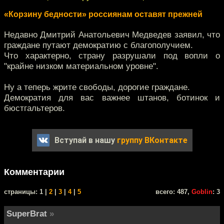
«Корзину бедности» россиянам оставят прежней
Недавно Дмитрий Анатольевич Медведев заявил, что
граждане путают демократию с благополучием.
Что характерно, страну разрушали под вопли о
"крайне низком материальном уровне".
Ну а теперь жрите свободы, дорогие граждане.
Демократия для вас важнее штанов, ботинок и
бюстгальтеров.
Вступай в нашу
группу ВКонтакте
Комментарии
cтраницы: 1 |
2
|
3
|
4
|
5
всего: 487,
Goblin
: 3
SuperBrat
»