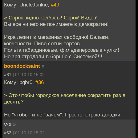
Кому: UncleJunkie,
#49
> Сорок видов колбасы! Сорок! Видов!
Вы все ничего не понимаете в демократии!
Икра лежит в магазинах свободно! Балыки,
копчености. Пиво сотни сортов.
Польта габардиновые, фильдеперсовые чулки!
Не зря страдали в борьбе с Системой!!!
boondocksaint
»
#61 |
01.10.10 15:02
Кому: bqbr0,
#36
> Это чтобы городское население сократить раз в
десять?
Не "чтобы" и не "зачем". Просто, строю догадки.
v-x
»
#62 |
01.10.10 15:02