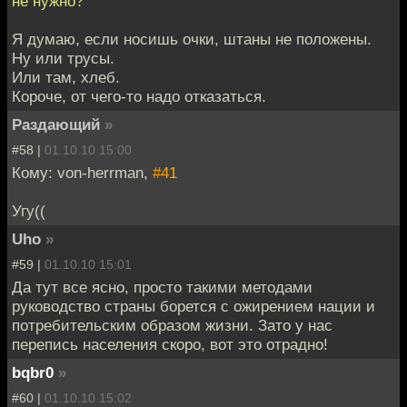
не нужно?
Я думаю, если носишь очки, штаны не положены.
Ну или трусы.
Или там, хлеб.
Короче, от чего-то надо отказаться.
Раздающий
»
#58 |
01.10.10 15:00
Кому: von-herrman,
#41
Угу((
Uho
»
#59 |
01.10.10 15:01
Да тут все ясно, просто такими методами
руководство страны борется с ожирением нации и
потребительским образом жизни. Зато у нас
перепись населения скоро, вот это отрадно!
bqbr0
»
#60 |
01.10.10 15:02