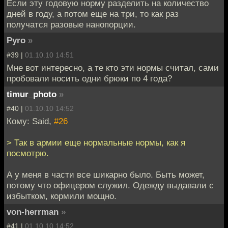
Если эту годовую норму разделить на количество
дней в году, а потом еще на три, то как раз
получатся разовые нанопорции.
Pyro
»
#39 |
01.10.10 14:51
Мне вот интересно, а те кто эти нормы считал, сами
пробовали носить одни брюки по 4 года?
timur_photo
»
#40 |
01.10.10 14:52
Кому: Said,
#26
> Так в армии еще нормальные нормы, как я
посмотрю.
А у меня в части все шикарно было. Быть может,
потому что офицером служил. Одежду выдавали с
избытком, кормили мощно.
von-herrman
»
#41 |
01.10.10 14:52