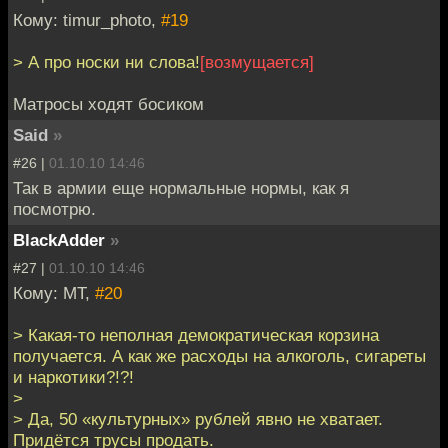
Кому: timur_photo,
#19
> А про носки ни слова!
[возмущается]
Матросы ходят босиком
Said
»
#26 |
01.10.10 14:46
Так в армии еще нормальные нормы, как я
посмотрю.
BlackAdder
»
#27 |
01.10.10 14:46
Кому: MT,
#20
> Какая-то неполная демократическая корзина
получается. А как же расходы на алкоголь, сигареты
и наркотики?!?!
>
> Да, 50 «культурных» рублей явно не хватает.
Придётся трусы продать.