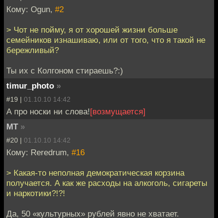
Кому: Ogun,
#2
> Чот не пойму, я от хорошей жизни больше
семейников изнашиваю, или от того, что я такой не
бережливый?
Ты их с Колгоном стираешь?:)
timur_photo
»
#19 |
01.10.10 14:42
А про носки ни слова!
[возмущается]
MT
»
#20 |
01.10.10 14:42
Кому: Reredrum,
#16
> Какая-то неполная демократическая корзина
получается. А как же расходы на алкоголь, сигареты
и наркотики?!?!
Да, 50 «культурных» рублей явно не хватает.