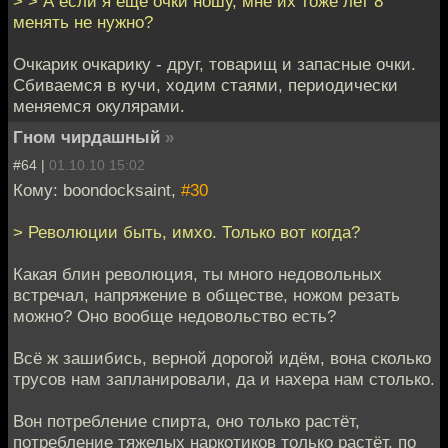
> > А если я ещё очки ношу, мне их тоже лет 8
менять не нужно?
Очкарик очкарику - друг, товарищ и запасные очки.
Сбиваемся в кучи, ходим стаями, периодически
меняемся окулярами.
Гном чирдашный
»
#64 |
01.10.10 15:02
Кому: boondocksaint,
#30
> Революции быть, имхо. Только вот когда?
Какая блин революция, ты много недовольных
встречал, напряжение в обществе, ножом резать
можно? Оно вообще недовольство есть?
Всё ж зашибись, верной дорогой идём, вона сколько
трусов нам запланировали, да и нахера нам столько.
Вон потребление спирта, оно только растёт,
потребление тяжелых наркотиков только растёт, по