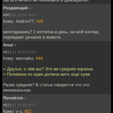
Вы все ничего не понимаете в демократии!
Раздающий
»
#50 |
01.10.10 14:57
Кому: Andron77,
#28
вегетарианец? 1 котлетка в день, на мой взгляд,
порождает урчание в животе.
0vod
»
#51 |
01.10.10 14:57
Кому: eternalko,
#44
> Друзья, о чём вы? Это же средняя корзина.
> Половина по идее должна жить еще хуже
Разве средняя? В статье говорится что это
минимальная.
Reredrum
»
#52 |
01.10.10 14:57
Кому: v-x,
#22