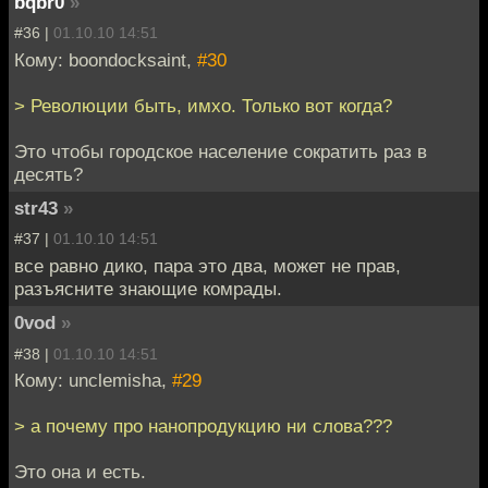
bqbr0
»
#36 |
01.10.10 14:51
Кому: boondocksaint,
#30
> Революции быть, имхо. Только вот когда?
Это чтобы городское население сократить раз в
десять?
str43
»
#37 |
01.10.10 14:51
все равно дико, пара это два, может не прав,
разъясните знающие комрады.
0vod
»
#38 |
01.10.10 14:51
Кому: unclemisha,
#29
> а почему про нанопродукцию ни слова???
Это она и есть.