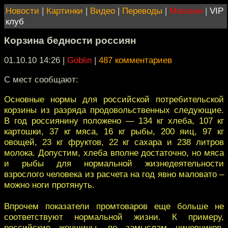
Новости
|
Картинки
|
Видео
|
Переводы
|
Магазин
|
VIP
клуб
Корзина бедности россиян
01.10.10 14:26
|
Goblin
|
487 комментариев
С мест сообщают:
Основные нормы для российской потребительской
корзины из разряда продовольственных следующие.
В год россиянину положено — 134 кг хлеба, 107 кг
картошки, 37 кг мяса, 16 кг рыбы, 200 яиц, 97 кг
овощей, 23 кг фруктов, 22 кг сахара и 238 литров
молока. Допустим, хлеба вполне достаточно, но мяса
и рыбы для нормальной жизнедеятельности
взрослого человека из расчета на год явно маловато –
можно ноги протянуть.
Впрочем показатели промтоваров еще больше не
соответствуют нормальной жизни. К примеру,
российские женщины, по замыслам чиновников,