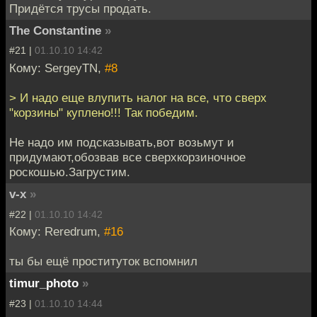
Придётся трусы продать.
The Constantine
»
#21 |
01.10.10 14:42
Кому: SergeyTN,
#8
> И надо еще влупить налог на все, что сверх
"корзины" куплено!!! Так победим.
Не надо им подсказывать,вот возьмут и
придумают,обозвав все сверхкорзиночное
роскошью.Загрустим.
v-x
»
#22 |
01.10.10 14:42
Кому: Reredrum,
#16
ты бы ещё проституток вспомнил
timur_photo
»
#23 |
01.10.10 14:44