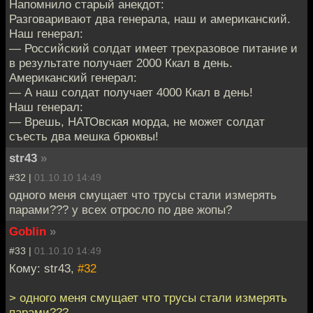
Напомнило старый анекдот:
Разговаривают два генерала, наш и американский.
Наш генерал:
— Российский солдат имеет трехразовое питание и
в результате получает 2000 Ккал в день.
Американский генерал:
— А наш солдат получает 4000 Ккал в день!
Наш генерал:
— Врешь, HАТОвская морда, не может солдат
съесть два мешка брюквы!
str43
»
#32 |
01.10.10 14:49
одного меня смущает что трусы стали измерять
парами??? у всех отросло по две жопы?
Goblin
»
#33 |
01.10.10 14:49
Кому: str43,
#32
> одного меня смущает что трусы стали измерять
парами???