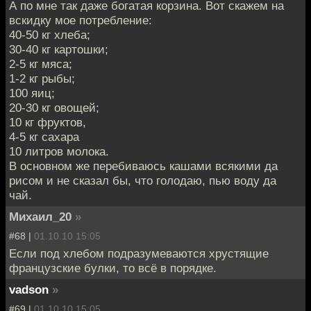
А по мне так даже богатая корзина. Вот скажем на
вскидку мое потребление:
40-50 кг хлеба;
30-40 кг картошки;
2-5 кг мяса;
1-2 кг рыбы;
100 яиц;
20-30 кг овощей;
10 кг фруктов,
4-5 кг сахара
10 литров молока.
В основном же перебиваюсь кашами всякими да
рисом и не сказал бы, что голодаю, пью воду да
чай.
Михаил_20
»
#68 |
01.10.10 15:05
Если под хлебом подразумеваются хрустящие
французские булки, то всё в порядке.
vadson
»
#69 |
01.10.10 15:05