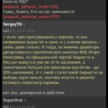
Кино по 50р?
[жадный_ребенок_mode=ON]
Сами_Знаете_Кто на нас наживается!
[жадный_ребенок_mode=OFF]
SergeyTN
»
#24 |
01.10.10 14:44
> если «реструктурировать» корзину, то она
непременно вырастет в цене, и с учетом кризиса –
очень даже сильно. И тогда, по мнению директора
департамента стратегического анализа ФБК Игоря
Николаева, за официальной чертой бедности в
России окажутся уже не 14 % населения, а
значительно больше (по некоторым расчётам - до
30% населения). А с такой статистикой бедности на
выборы идти нельзя, поэтому власти и решили
отложить пересмотр корзины.
вот она, демократия в действии
SuperBrat
»
#25 |
01.10.10 14:45