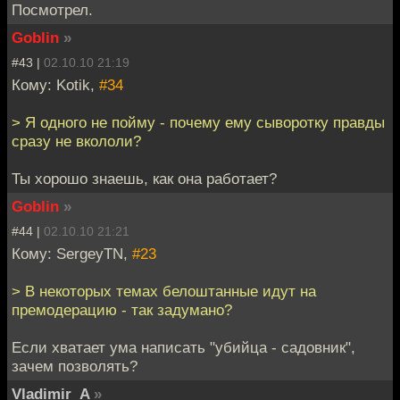
Посмотрел.
Goblin
»
#43 |
02.10.10 21:19
Кому: Kotik,
#34
> Я одного не пойму - почему ему сыворотку правды
сразу не вкололи?
Ты хорошо знаешь, как она работает?
Goblin
»
#44 |
02.10.10 21:21
Кому: SergeyTN,
#23
> В некоторых темах белоштанные идут на
премодерацию - так задумано?
Если хватает ума написать "убийца - садовник",
зачем позволять?
Vladimir_A
»