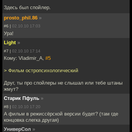
Здесь был спойлер.
prosto_phil.86
»
#6 |
02.10.10 17:03
Ура!
Light
»
#7 |
02.10.10 17:14
Кому: Vladimir_A,
#5
> Фильм остропсихологический
Друг, ты про спойлеры не слышал или тебе штаны
жмут?
Старик Пфуль
»
#8 |
02.10.10 17:20
А фильм в режиссёрской версии будет? (там где
концовка слегка другая)
УниверСол
»