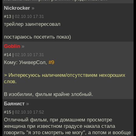
Nickrocker
»
#13 |
02.10.10 17:31
трейлер заинтересовал
постараюсь посетить показ)
Goblin
»
#14 |
02.10.10 17:31
Кому: УниверСол,
#9
> Интересуюсь наличием/отсутствием нехороших
слов.
В изобилии, фильм крайне злобный.
Баянист
»
#15 |
02.10.10 17:52
Отличный фильм, при домашнем просмотре
женщина при известном градусе накала стала
говорить "я это смотреть не могу", а потом и вообще