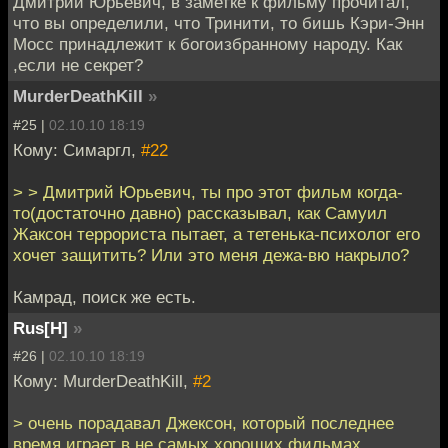
Дмитрий Юрьевич, в заметке к фильму прочитал,
что вы определили, что Тринити, то бишь Кэри-Энн
Мосс принадлежит к богоизбранному народу. Как
,если не секрет?
MurderDeathKill
»
#25 |
02.10.10 18:19
Кому: Симаргл,
#22
> > Дмитрий Юрьевич, ты про этот фильм когда-
то(достаточно давно) рассказывал, как Самуил
Жаксон террориста пытает, а тетенька-психолог его
хочет защитить? Или это меня дежа-вю накрыло?
Камрад, поиск же есть.
Rus[H]
»
#26 |
02.10.10 18:19
Кому: MurderDeathKill,
#2
> очень порадавал Джексон, который последнее
время играет в не самых хороших фильмах