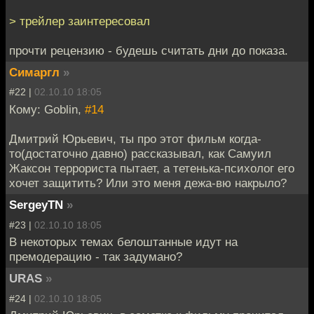
> трейлер заинтересовал
прочти рецензию - будешь считать дни до показа.
Симаргл
»
#22 |
02.10.10 18:05
Кому: Goblin,
#14
Дмитрий Юрьевич, ты про этот фильм когда-
то(достаточно давно) рассказывал, как Самуил
Жаксон террориста пытает, а тетенька-психолог его
хочет защитить? Или это меня дежа-вю накрыло?
SergeyTN
»
#23 |
02.10.10 18:05
В некоторых темах белоштанные идут на
премодерацию - так задумано?
URAS
»
#24 |
02.10.10 18:05