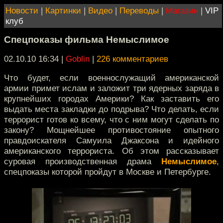
Новости
|
Картинки
|
Видео
|
Переводы
|
Магазин
|
VIP
клуб
Спецпоказы фильма Немыслимое
02.10.10 16:34
|
Goblin
|
226 комментариев
Что будет, если военнослужащий американской
армии примет ислам и заложит три ядерных заряда в
крупнейших городах Америки? Как заставить его
выдать места закладки до подрыва? Что делать, если
террорист готов ко всему, что с ним могут сделать по
закону? Мощнейшее противостояние опытного
правдоискателя Самуила Джаксона и идейного
американского террориста. Об этом рассказывает
суровая производственная драма
Немыслимое
,
спецпоказы которой пройдут в Москве и Петербурге.