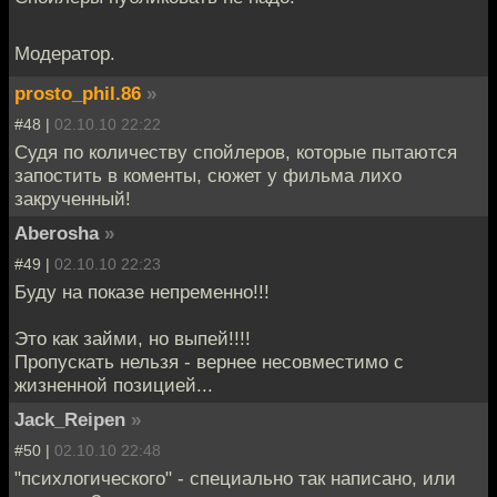
Модератор.
prosto_phil.86
»
#48 |
02.10.10 22:22
Судя по количеству спойлеров, которые пытаются
запостить в коменты, сюжет у фильма лихо
закрученный!
Aberosha
»
#49 |
02.10.10 22:23
Буду на показе непременно!!!
Это как займи, но выпей!!!!
Пропускать нельзя - вернее несовместимо с
жизненной позицией...
Jack_Reipen
»
#50 |
02.10.10 22:48
"психлогического" - специально так написано, или