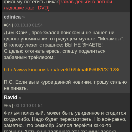
фильму посетить никак
[зажав деньги в потной
ладошке ждет DVD]
edinica
»
#64 |
03.10.10 01:54
Дим Юрич, пробежался поиском и не нашёл ни
одного упоминания о грядущем мульте: "Мегамозг".
В голову лезет страшное: ВЫ НЕ ЗНАЕТЕ!
С целью отогнать ересь, спешу поделиться
забавным трейлером:
http://www.kinopoisk.ru/level/16/film/405608/t/31128/
П.С. Если вы в курсе данной новинки, прошу сильно
не пинать.
Ravid
»
#65 |
03.10.10 01:54
Фильм полезный, может быть увиденное и сгодится
когда-либо. Надо будет пересмотреть. Но всё-равно,
заметно, что режисёр боялся перейти какю-то
границу. Хоть он и задвинул эту границу далеко-