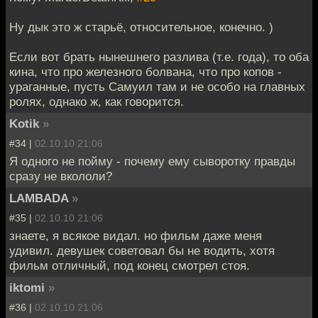
Ну дык это ж старьё, относительное, конечно. )
Если вот брать нынешнего разлива (т.е. года), то оба
кина, что про железного болвана, что про копов -
ураганные, пусть Самуил там и не особо на главных
ролях, однако ж, как говорится.
Kotik
»
#34 |
02.10.10 21:06
Я одного не пойму - почему ему сыворотку правды
сразу не вкололи?
LAMBADA
»
#35 |
02.10.10 21:06
знаете, я всякое видал. но фильм даже меня
удивил. девушек советовал бы не водить, хотя
фильм отличный, под конец смотрел стоя.
iktomi
»
#36 |
02.10.10 21:06