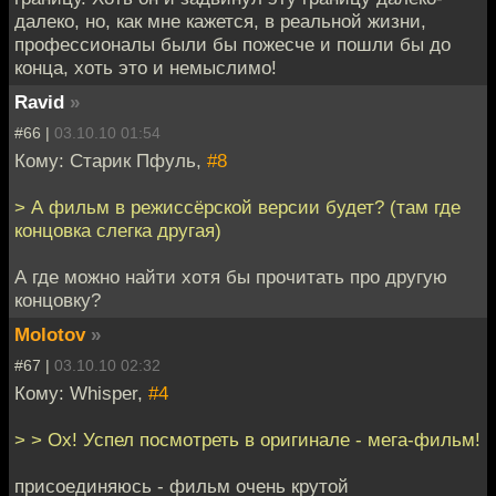
далеко, но, как мне кажется, в реальной жизни,
профессионалы были бы пожесче и пошли бы до
конца, хоть это и немыслимо!
Ravid
»
#66 |
03.10.10 01:54
Кому: Старик Пфуль,
#8
> А фильм в режиссёрской версии будет? (там где
концовка слегка другая)
А где можно найти хотя бы прочитать про другую
концовку?
Molotov
»
#67 |
03.10.10 02:32
Кому: Whisper,
#4
> > Ох! Успел посмотреть в оригинале - мега-фильм!
присоединяюсь - фильм очень крутой