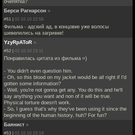
очепятка?
Берси Рагнарсон
»
#51 |
02.10.10 22:56
Фильма - адский ад, в концовке уже волосы
шевелились на загривке!
YzyRpAToR
»
#52 |
02.10.10 23:11
Понравилась цитата из фильма =)
- You didn't even question him.
- Oh, so this blood on my jacket would be all right if I'd
gotten some information?
- Well, you're not gonna get any. You do this and he'll
say anything you want and non of it will be true.
Physical torture doesn't work.
- So, I guess that's why they've been using it since the
beginning of the human history, huh? For fun?
Баянист
»
#53 |
02.10.10 23:19