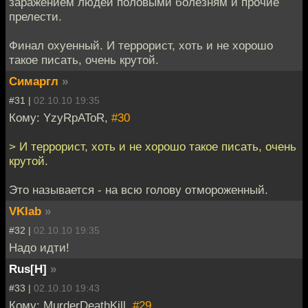
заражением людей половыми болезням и прочие
прелести.
Финал охуенный. И террорист, хоть и не хорошо
такое писать, очень крутой.
Симаргл
»
#31 |
02.10.10 19:35
Кому: YzyRpAToR,
#30
> И террорист, хоть и не хорошо такое писать, очень
крутой.
Это называется - на всю голову отмороженный.
VKlab
»
#32 |
02.10.10 19:35
Надо идти!
Rus[H]
»
#33 |
02.10.10 19:43
Кому: MurderDeathKill,
#29