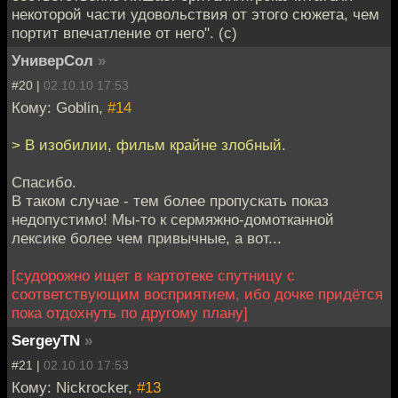
некоторой части удовольствия от этого сюжета, чем
портит впечатление от него". (с)
УниверСол
»
#20 |
02.10.10 17:53
Кому: Goblin,
#14
> В изобилии, фильм крайне злобный.
Спасибо.
В таком случае - тем более пропускать показ
недопустимо! Мы-то к сермяжно-домотканной
лексике более чем привычные, а вот...
[судорожно ищет в картотеке спутницу с
соответствующим восприятием, ибо дочке придётся
пока отдохнуть по другому плану]
SergeyTN
»
#21 |
02.10.10 17:53
Кому: Nickrocker,
#13