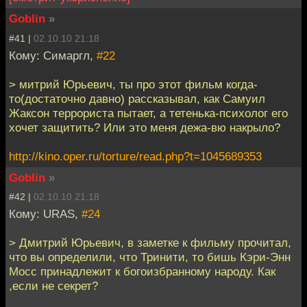
Goblin
»
#41 |
02.10.10 21:18
Кому: Симаргл,
#22
> митрий Юрьевич, ты про этот фильм когда-
то(достаточно давно) рассказывал, как Самуил
Жаксон террориста пытает, а тетенька-психолог его
хочет защитить? Или это меня дежа-вю накрыло?
http://kino.oper.ru/torture/read.php?t=1045689353
Goblin
»
#42 |
02.10.10 21:18
Кому: URAS,
#24
> Дмитрий Юрьевич, в заметке к фильму прочитал,
что вы определили, что Тринити, то бишь Кэри-Энн
Мосс принадлежит к богоизбранному народу. Как
,если не секрет?