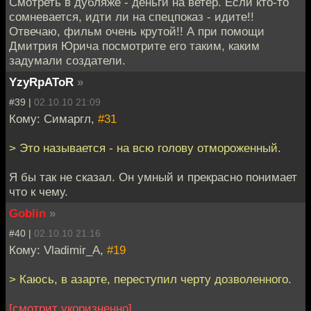
Смотреть в дубляже - деньги на ветер. Если кто-то
сомневается, идти ли на спецпоказ - идите!!
Отвечаю, фильм очень крутой!! А при помощи
Дмитрия Юрича посмотрите его таким, каким
задумали создатели.
YzyRpAToR
»
#39 |
02.10.10 21:09
Кому: Симаргл,
#31
> Это называется - на всю голову отмороженный.
Я бы так не сказал. Он умный и прекрасно понимает
что к чему.
Goblin
»
#40 |
02.10.10 21:16
Кому: Vladimir_A,
#19
> Каюсь, в азарте, переступил черту дозволенного.
[смотрит укоризненно]