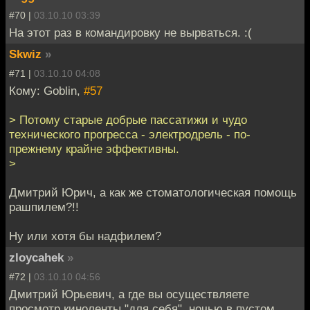
#70 |
03.10.10 03:39
На этот раз в командировку не вырваться. :(
Skwiz
»
#71 |
03.10.10 04:08
Кому: Goblin,
#57
> Потому старые добрые пассатижи и чудо
технического прогресса - электродрель - по-
прежнему крайне эффективны.
>
Дмитрий Юрич, а как же стоматологическая помощь
рашпилем?!!
Ну или хотя бы надфилем?
zloycahek
»
#72 |
03.10.10 04:56
Дмитрий Юрьевич, а где вы осуществляете
просмотр киноленты "для себя", ночью в пустом