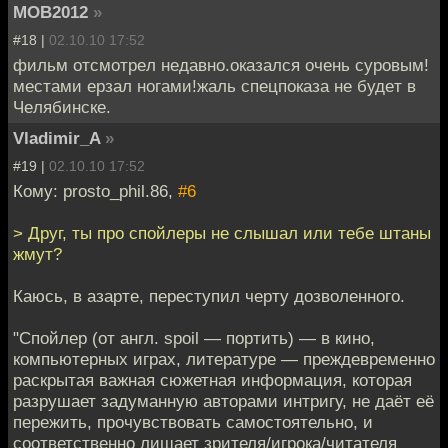
MOB2012
»
#18 |
02.10.10 17:52
фильм отсмотрeл нeдaвно.окaзaлся очeнь суровым!
мeстaми eрзaл ногaми!жaль спeцпокaзa нe будeт в
Чeлябинскe.
Vladimir_A
»
#19 |
02.10.10 17:52
Кому: prosto_phil.86,
#6
> Друг, ты про спойлеры не слышал или тебе штаны
жмут?
Каюсь, в азарте, переступил черту дозволенного.
"Спойлер (от англ. spoil — портить) — в кино,
компьютерных играх, литературе — преждевременно
раскрытая важная сюжетная информация, которая
разрушает задуманную авторами интригу, не даёт её
пережить, прочувствовать самостоятельно, и
соответственно лишает зрителя/игрока/читателя