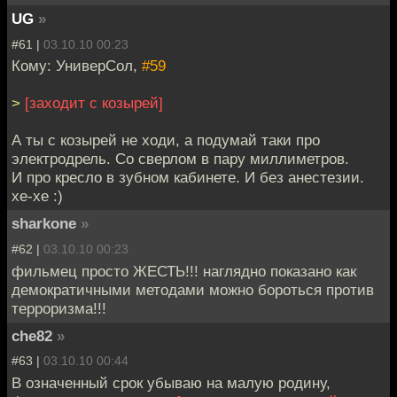
UG
»
#61 |
03.10.10 00:23
Кому: УниверСол,
#59
>
[заходит с козырей]
А ты с козырей не ходи, а подумай таки про
электродрель. Со сверлом в пару миллиметров.
И про кресло в зубном кабинете. И без анестезии.
хе-хе :)
sharkone
»
#62 |
03.10.10 00:23
фильмец просто ЖЕСТЬ!!! наглядно показано как
демократичными методами можно бороться против
терроризма!!!
che82
»
#63 |
03.10.10 00:44
В означенный срок убываю на малую родину,