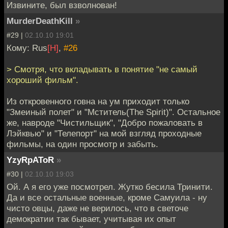
Извините, был взволнован!
MurderDeathKill
»
#29 |
02.10.10 19:01
Кому: Rus
[H]
,
#26
> Смотря, что вкладывать в понятие "не самый
хороший фильм".
Из откровенного говна на ум приходит только
"Змеиный полет" и "Мститель(The Spirit)". Остальное
же, навроде "Чистильщик", "Добро пожаловать в
Лэйквью" и "Телепорт" на мой взгляд проходные
фильмы, на один просмотр и забыть.
YzyRpAToR
»
#30 |
02.10.10 19:03
Ой. А я его уже посмотрел. Жутко бесила Тринити.
Да и все остальные военные, кроме Самуила - ну
чисто овцы, даже не верилось, что в светоче
демократии так бывает, учитывая их опыт