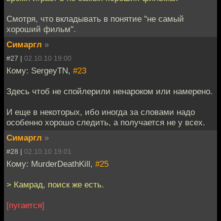
Смотря, что вкладывать в понятие "не самый
хороший фильм".
Симаргл
»
#27 |
02.10.10 19:00
Кому: SergeyTN,
#23
Здесь чтоб не спойлерили ненароком или намерено.
И еще в некоторых, ибо иногда за словами надо
особенно хорошо следить, а получается не у всех.
Симаргл
»
#28 |
02.10.10 19:01
Кому: MurderDeathKill,
#25
> Камрад, поиск же есть.
[пугается]