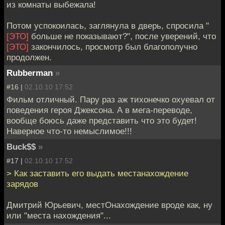
из комнаты выбежала!
Потом успокоилась, заглянула в дверь, спросила "
[ЭТО]
больше не показывают?", после уверений, что
[ЭТО]
закончилось, просмотр был благополучно
продолжен.
Rubberman
»
#16 |
02.10.10 17:52
Фильм отличный. Пару раз аж тихонечко охуевал от
поведения героя Джексона. А в мега-переводе,
вообще боюсь даже представить что это будет!
Наверное что-то немыслимое!!!
Buck$$
»
#17 |
02.10.10 17:52
> Как заставить его выдать местанахождение
зарядов
Дмитрий Юрьевич, местОнахождение вроде как, ну
или "места нахождения"...