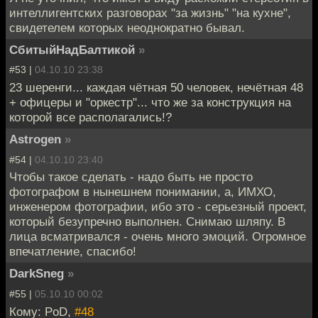
интеллигентских разговорах "за жизнь" "на кухне",
свидетелем которых неоднократно бывал.
СбитыйНадБалтикой
»
#53 |
04.10.10 23:38
23 шеренги... каждая чётная 50 человек, нечётная 48
+ офицеры и "оркестр"... что же за конструкция на
которой все располагались!?
Astrogen
»
#54 |
04.10.10 23:40
Чтобы такое сделать - надо быть не просто
фотографом в нынешнем понимании, а, ИМХО,
инженером фотографии, ибо это - серьезный проект,
который безупречно выполнен. Снимаю шляпу. В
лица всматривался - очень много эмоций. Огромное
впечатление, спасибо!
DarkSneg
»
#55 |
05.10.10 00:02
Кому: PoD,
#48