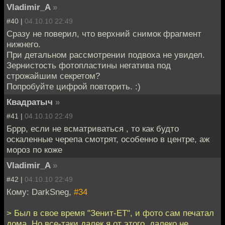
Vladimir_A
»
#40 |
04.10.10 22:49
Сразу не поверил, что верхний снимок фрагмент
нижнего.
При детальном рассмотрении подвоха не увидел.
Зернистость фотопластины негатива под
строжайшим секретом?
Попробуйте цифрой повторить. :)
Квадратыч
»
#41 |
04.10.10 22:49
Бррр, если не всматриваться , то как будто
оскаленные черепа смотрят, особенно в центре, аж
мороз по коже
Vladimir_A
»
#42 |
04.10.10 22:49
Кому: DarkSneg,
#34
> Был в свое время "Зенит-ЕТ", и фото сам печатал
дома. Но все-таки далек я от этого, далеко не