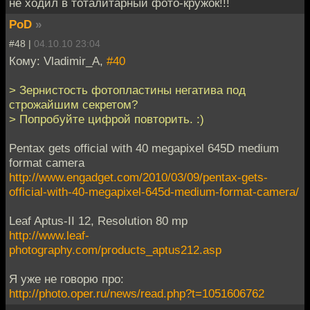
не ходил в тоталитарный фото-кружок!!!
PoD
»
#48 |
04.10.10 23:04
Кому: Vladimir_A,
#40
> Зернистость фотопластины негатива под
строжайшим секретом?
> Попробуйте цифрой повторить. :)
Pentax gets official with 40 megapixel 645D medium
format camera
http://www.engadget.com/2010/03/09/pentax-gets-
official-with-40-megapixel-645d-medium-format-camera/
Leaf Aptus-II 12, Resolution 80 mp
http://www.leaf-
photography.com/products_aptus212.asp
Я уже не говорю про:
http://photo.oper.ru/news/read.php?t=1051606762