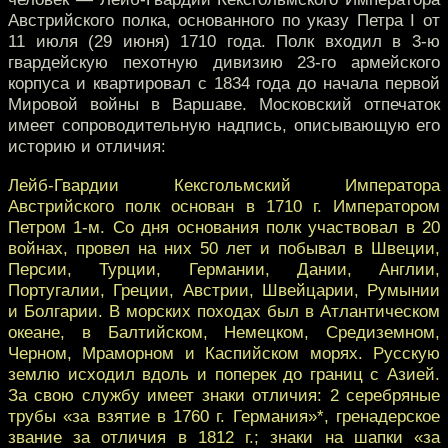
Австрийского полка, основанного по указу Петра I от
11 июля (29 июня) 1710 года. Полк входил в 3-ю
гвардейскую пехотную дивизию 23-го армейского
корпуса и квартировал с 1834 года до начала первой
Мировой войны в Варшаве. Московский отпечаток
имеет сопроводительную надпись, описывающую его
историю и отличия:
Лейб-Гвардии Кексгольмский Императора
Австрийского полк основан в 1710 г. Императором
Петром 1-м. Со дня основания полк участвовал в 20
войнах, провел на них 50 лет и побывал в Швеции,
Персии, Турции, Германии, Дании, Англии,
Португалии, Греции, Австрии, Швейцарии, Румынии
и Болгарии. В морских походах был в Атлантическом
океане, в Балтийском, Немецком, Средиземном,
Черном, Мраморном и Каспийском морях. Русскую
землю исходил вдоль и поперек до границ с Азией.
За свою службу имеет знаки отличия: 2 серебряные
трубы «за взятие в 1760 г. Германия»*, гренадерское
звание за отличия в 1812 г.; знаки на шапки «за