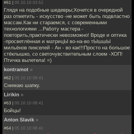
#61 |
05.10.10 03:52
Глядя на подобные шедевры;Хочется в очередной
раз отметить - искусство -не может быть подвластно
массам.Как ни стараемся, с современными
технологиями ...Работу мастера -
повторить,практически невозможно! Вроде и оптика
-просветлённая и матрицЫ во-на-во тЫшшЫ
мильёнов пикселей - Ан - во как!!!Просто на большое
стёклышко, со светочувствительным слоем -ХОП!
Птичка вылетела! =)
kontramot
»
#62 |
05.10.10 08:41
Снимаю шапку.
Lirikin
»
#63 |
05.10.10 08:41
Бойцы!
Anton Slavik
»
#64 |
05.10.10 08:41