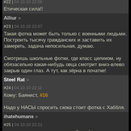
#22 |
04.10.10 22:06
Eтическая сила!!
Alliur
»
#23 |
04.10.10 22:07
Такая фотка может быть только с военными людьми.
Построить тысячу гражданских и заставить их
замереть, задача непосильная, думаю.
Смотришь школьные фотки, где класс целиком, ну
обязасельно какая-нибудь овца смотрит вниз-влево
закрыв один глаз. А тут, как зёрна в початке!
Steel Rat
»
#24 |
04.10.10 22:11
Кому: Баянист,
#16
Надо у НАСЫ спросить скока стоит фотка с Хаббля.
ihatehumans
»
#25 |
04.10.10 22:21