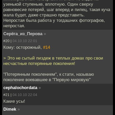
узенькой ступеньке, вплотную. Один сверху
равновесие потеряй, шаг вперед и пипец, такая куча
мала будет, даже страшно представить.
Непростая была работа у тогдашних фотографов,
непростая.
Серёга_из_Перова
»
#20 |
04.10.10 22:01
Кому: осторожный,
#14
> Это не сытый пиздеж в теплых домах про свои
несчастные потерянные поколения!
"Потерянным поколением", к стати, называю
поколение воевавшее в "Первую мировую"
cephalochordata
»
#21 |
04.10.10 22:04
Какие усы!
Dimek
»