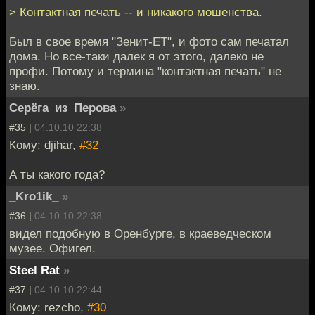
> Контактная печать -- и никакого мошенства.
Был в свое время "Зенит-ЕТ", и фото сам печатал
дома. Но все-таки далек я от этого, далеко не
профи. Потому и термина "контактная печать" не
знаю.
Серёга_из_Перова
»
#35 |
04.10.10 22:38
Кому: djihar,
#32
А ты какого года?
_Kro1ik_
»
#36 |
04.10.10 22:38
видел подобную в Оренбурге, в краеведческом
музее. Офигел.
Steel Rat
»
#37 |
04.10.10 22:44
Кому: rezcho,
#30