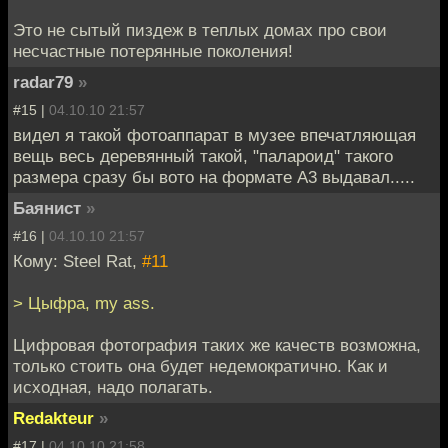
Это не сытый пиздеж в теплых домах про свои
несчастные потерянные поколения!
radar79
»
#15 |
04.10.10 21:57
видел я такой фотоаппарат в музее впечатляющая
вещь весь деревянный такой, "палароид" такого
размера сразу бы вото на формате А3 выдавал.....
Баянист
»
#16 |
04.10.10 21:57
Кому: Steel Rat,
#11
> Цыфра, my ass.
Цифровая фотография таких же качеств возможна,
только стоить она будет недемократично. Как и
исходная, надо полагать.
Redakteur
»
#17 |
04.10.10 21:58