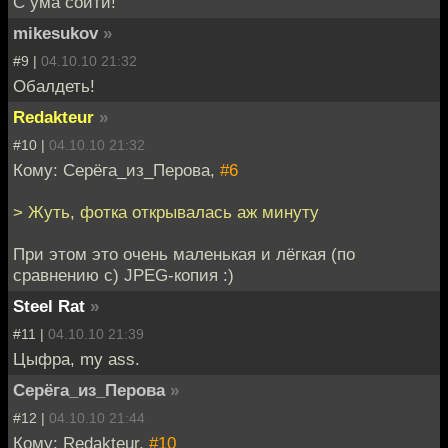
С ума сойти!
mikesukov
»
#9 |
04.10.10 21:32
Обалдеть!
Redakteur
»
#10 |
04.10.10 21:32
Кому: Серёга_из_Перова,
#6
> Жуть, фотка открывалась аж минуту
При этом это очень маленькая и лёгкая (по
сравнению с) JPEG-копия :)
Steel Rat
»
#11 |
04.10.10 21:39
Цыфра, my ass.
Серёга_из_Перова
»
#12 |
04.10.10 21:44
Кому: Redakteur,
#10