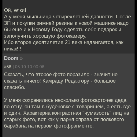
Ой, елки!
А у меня мыльница четырехлетней давности. После
ЗП и покупки зимней резины к новой машинке надо
бы еще и к Новому Году сделать себе подарок и
заполучить хорошую фотокамеру.
Ибо второе десятилетие 21 века надвигается, как
никак!!!
Doom
»
#56 |
05.10.10 00:06
Сказать, что второе фото поразило - значит не
сказать ничего! Камраду Редактору - большое
спасибо.
У меня сохранились несколько фотокарточек деда
по отцу, он там в будёновке с товарищем, а есть где
и один. Характерна контрастная "чумазость" лиц на
старых фото, вот как у парня справа от полкового
барабана на первом фотофрагменте.