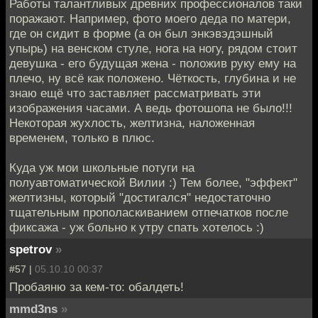
Работы талантливых древних профессионалов таки
поражают. Например, фото моего деда по матери,
где он сидит в форме (а он был энкэвэдэшный
упырь) на венском стуле, нога на ногу, рядом стоит
девушка - его будущая жена - положив руку ему на
плечо, ну всё как положено. Чёткость, глубина и не
знаю ещё что заставляет рассматривать эти
изображения часами. А ведь фотошопа не было!!!
Некоторая жухлость, желтизна, наложенная
временем, только в плюс.
Куда уж мои школьные потуги на
полуавтоматической Вилии :) Тем более, "эффект"
желтизны, который "достигался" недостаточно
тщательным прополаскиванием отпечатков после
фиксажа - уж больно к утру спать хотелось :)
spetrov
»
#57 |
05.10.10 00:37
Пробаяню за кем-то: обалдеть!
mmd3ns
»