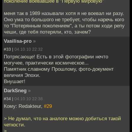
поколение воевавшее в "Первую мировую"
меня так в 1989 называли хотя я не воевал ни разу.
Оно ума то большого не требует, чтобы наречь кого
то "Потерянным поколением", а ты потом ходи репу
чеши, где тебя потеряли, кто, зачем?
Vasilisa-pro
»
#33 |
04.10.10 22:32
Потрясающе! Есть в этой фотографии нечто
могучее, практически космическое...
Памятник славному Прошлому, фото-документ
величия Эпохи.
Внушает!
DarkSneg
»
#34 |
04.10.10 22:38
Кому: Redakteur,
#29
> Не думал, что на аналоге можно добиться такой
четкости.
>