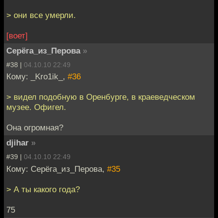
> они все умерли.
[воет]
Серёга_из_Перова
»
#38 |
04.10.10 22:49
Кому: _Kro1ik_,
#36
> видел подобную в Оренбурге, в краеведческом
музее. Офигел.
Она огромная?
djihar
»
#39 |
04.10.10 22:49
Кому: Серёга_из_Перова,
#35
> А ты какого года?
75