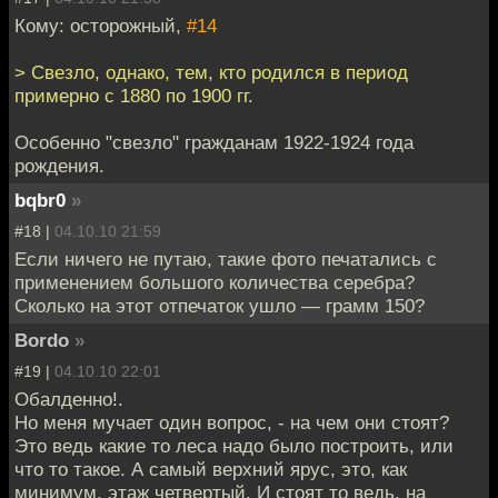
Кому: осторожный,
#14
> Свезло, однако, тем, кто родился в период
примерно с 1880 по 1900 гг.
Особенно "свезло" гражданам 1922-1924 года
рождения.
bqbr0
»
#18 |
04.10.10 21:59
Если ничего не путаю, такие фото печатались с
применением большого количества серебра?
Сколько на этот отпечаток ушло — грамм 150?
Bordo
»
#19 |
04.10.10 22:01
Обалденно!.
Но меня мучает один вопрос, - на чем они стоят?
Это ведь какие то леса надо было построить, или
что то такое. А самый верхний ярус, это, как
минимум, этаж четвертый. И стоят то ведь, на