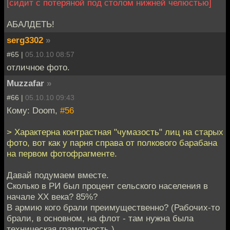
[сидит с потеряной под столом нижней челюстью]
АБАЛДЕТЬ!
serg3302
»
#65 |
05.10.10 08:57
отличное фото.
Muzzafar
»
#66 |
05.10.10 09:43
Кому: Doom,
#56
> Характерна контрастная "чумазость" лиц на старых
фото, вот как у парня справа от полкового барабана
на первом фотофрагменте.
Давай подумаем вместе.
Сколько в РИ был процент сельского населения в
начале XX века? 85%?
В армию кого брали преимущественно? (Рабочих-то
брали, в основном, на флот - там нужна была
техническая грамотность.)