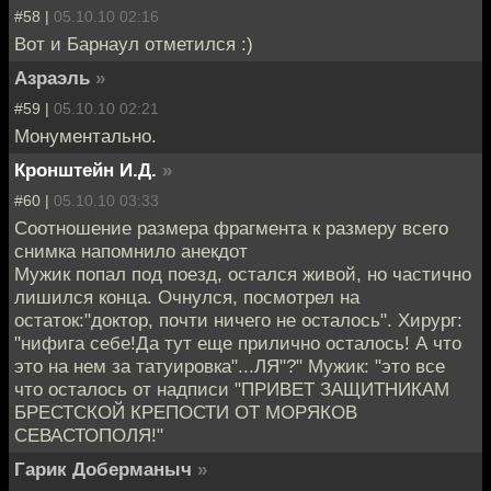
#58 |
05.10.10 02:16
Вот и Барнаул отметился :)
Азраэль
»
#59 |
05.10.10 02:21
Монументально.
Кронштейн И.Д.
»
#60 |
05.10.10 03:33
Соотношение размера фрагмента к размеру всего
снимка напомнило анекдот
Мужик попал под поезд, остался живой, но частично
лишился конца. Очнулся, посмотрел на
остаток:"доктор, почти ничего не осталось". Хирург:
"нифига себе!Да тут еще прилично осталось! А что
это на нем за татуировка"...ЛЯ"?" Мужик: "это все
что осталось от надписи "ПРИВЕТ ЗАЩИТНИКАМ
БРЕСТСКОЙ КРЕПОСТИ ОТ МОРЯКОВ
СЕВАСТОПОЛЯ!"
Гарик Доберманыч
»