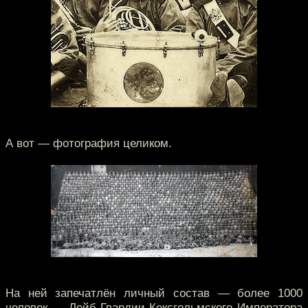
А вот — фотография целиком.
На ней запечатлён личный состав — более 1000
человек — Лейб-Гвардии Кексгольмского Императора