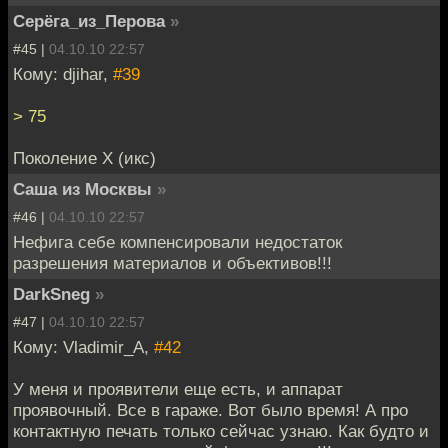
Серёга_из_Перова
»
#45 |
04.10.10 22:57
Кому: djihar,
#39
> 75
Поколение X (икс)
Саша из Москвы
»
#46 |
04.10.10 22:57
Нефига себе компенсировали недостаток
разрешения материалов и объективов!!!
DarkSneg
»
#47 |
04.10.10 22:57
Кому: Vladimir_A,
#42
У меня и проявители еще есть, и аппарат
проявочный. Все в гараже. Вот было время! А про
контактную печать только сейчас узнаю. Как будто и