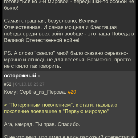
готовиться ко 2-й мировой - передышки-то особой не
было!
Самая страшная, безусловно, Великая
Отечественная. И самая мощная и блестящая
победа среди всех войн вообще - это наша Победа в
Великой Отечественной войне!
PS. А слово "свезло" мной было сказано серьезно-
мрачно и отнюдь не для веселья. Возможно, просто
не стоило так говорить.
осторожный
»
#52 |
04.10.10 23:27
Кому: Серёга_из_Перова,
#20
> "Потерянным поколением", к стати, называю
поколение воевавшее в "Первую мировую"
Ага, камрад. Ты прав. Спасибо.
Я не уточнил, что имел в виду расхожий стереотип в