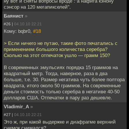
ну вот и сняты вопросы вроде :"а нафига кэнону
сэнсор на 120 мегапикселей".
Баянист
»
#26 |
04.10.10 22:21
Кому: bqbr0,
#18
> Если ничего не путаю, такие фото печатались с
применением большого количества серебра?
Сколько на этот отпечаток ушло — грамм 150?
В современных эмульсиях порядка 15 граммов на
квадратный метр. Тогда, наверное, раза в два
больше, т.е. 30. Размер негатива чуть более полтора
квадрата, итого около 50 граммов. На современные
деньги стоимость только серебра в негативе 40-50
долларов США. Отпечатки в пару раз дешевле.
Vladimir_A
»
#27 |
04.10.10 22:21
Это ж, при какой выдержке и диафрагме верхний
снимок снимался?