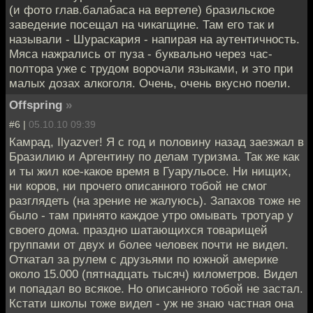
(и фото глав.балабаса на вертеле) бразильское
заведение посещал на чикагщине. Там его так и
называли - Шураскария - напирая на аутентичность.
Мяса нажрались от пуза - буквально через час-
полтора уже с трудом ворочали языками, и это при
малых дозах алкоголя. Очень, очень вкусно поели.
Offspring
»
#6 |
05.10.10 09:39
Камрад, Ilyazver! Я с год и половину назад заезжал в
Бразилию и Аргентину по делам туризма. Так же как
и ты жил кое-какое время в Гуарульосе. Ни нищих,
ни коров, ни прочего описанного тобой не смог
разглядеть (на зрение не жалуюсь). Запахов тоже не
было - там принято каждое утро омывать тротуар у
своего дома. праздно шатающихся товарищей
группами от двух и более человек почти не видел.
Откатал за рулем с друзьями по южной америке
около 15.000 (пятнадцать тысяч) километров. Видел
и попадал во всякое. Но описанного тобой не застал.
Кстати школы тоже видел - уж не знаю частная она