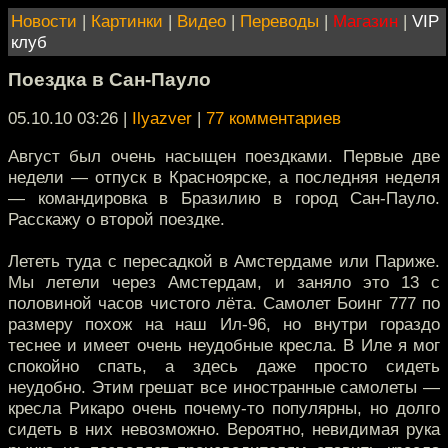
Новости
|
Картинки
|
Видео
|
Переводы
|
Магазин
|
VIP
клуб
Поездка в Сан-Пауло
05.10.10 03:26
|
Ilyazver
|
77 комментариев
Август был очень насыщен поездками. Первые две
недели — отпуск в Красноярске, а последняя неделя
— командировка в Бразилию в город Сан-Пауло.
Расскажу о второй поездке.
Лететь туда с пересадкой в Амстердаме или Париже.
Мы летели через Амстердам, и заняло это 13 с
половиной часов чистого лёта. Самолет Боинг 777 по
размеру похож на наш Ил-96, но внутри гораздо
теснее и имеет очень неудобные кресла. В Иле я мог
спокойно спать, а здесь даже просто сидеть
неудобно. Этим грешат все иностранные самолеты —
кресла Рикаро очень почему-то популярны, но долго
сидеть в них невозможно. Вероятно, невидимая рука