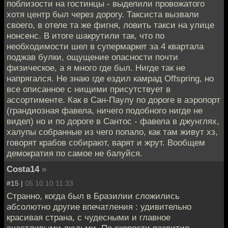
поблизости на гостинцы - выделили провожатого
хотя центр был через дорогу. Таксиста вызвали
своего, в отеле та же фигня, ловить такси на улице
нонсенс. В итоге шакрутили так, что по
необходимости шел в супермаркет за 4 квартала
поджав булки, ощущение опасности почти
физическое, а я много где был. Нигде так не
напрягался. Не знаю где ездил камрад Offspring, но
все описанное с нищими присутствует в
ассортименте. Как в Сан-Паулу по дороге в аэропорт
(грандиозная фавела, ничего подобного нигде не
видел) но и по дороге в Сантос - фавела в джунглях,
халупы собранные из чего попало, как там живут хз,
говорят крабов собирают, варят и жрут. Вообщем
демократия по самое не балуйся.
Costa14
»
#15 |
05.10.10 11:33
Странно, когда был в Бразилии сложились
абсолютно другие впечатления : удивительно
красивая страна, с чудесными и главное