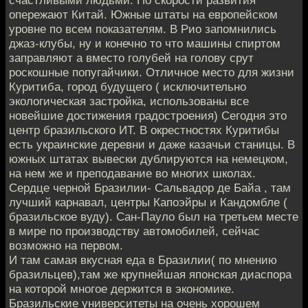
счастливыми людьми. По скорости развития
опережают Китай. Южные штаты на европейском
уровне по всем показателям. В Рио запомнились
джаз-клубы, ну и конечно то что машины спиртом
заправляют а вместо голубей на голову срут
роскошные попугайчики. Отличное место для жизни
Куритиба, город будущего ( исключительно
экологическая застройка, использованы все
новейшие достижения градостроения) Сегодня это
центр бразильского ИТ. В окрестностях Куритибы
есть украинские деревни и даже казачьи станицы. В
южных штатах вывески дублируются на немецком,
на нем же и преподавание во многих школах.
Сердце черной Бразилии- Сальвадор де Байа , там
лучший карнавал, центры Капоэйры и Кандомбле (
бразильское вуду). Сан-Пауло был на третьем месте
в мире по производству автомобилей, сейчас
возможно на первом.
И там самая вкусная еда в Бразилии( по мнению
бразильцев),там же крупнейшая японская диаспора
на которой многое держится в экономике.
Бразильские университеты на очень хорошем