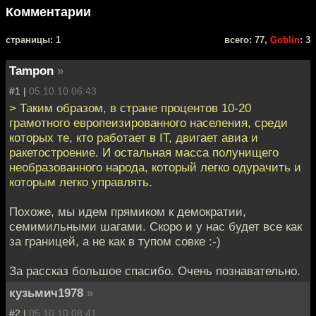
Комментарии
cтраницы: 1
всего: 77,
Goblin
: 3
Tampon
»
#1 |
05.10.10 06:43
> Таким образом, в стране процентов 10-20
грамотного европеизированного населения, среди
которых те, кто работает в IT, двигает авиа и
ракетостроение. И остальная масса полунищего
необразованного народа, который легко одурачить и
которым легко управлять.
Похоже, мы идем прямиком к демократии,
семимильными шагами. Скоро и у нас будет все как
за границей, а не как в тупом совке :-)
За рассказ большое спасибо. Очень познавательно.
кузьмич1978
»
#2 |
05.10.10 08:41