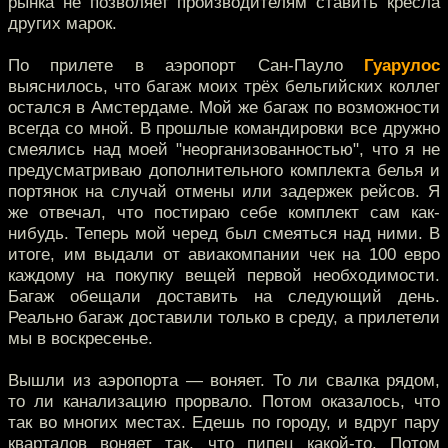
рынка не позволяет производителям ставить кресла
других марок.
По прилете в аэропорт Сан-Пауло
Гуарулос
выяснилось, что багаж моих трёх бельгийских коллег
остался в Амстердаме. Мой же багаж по возможности
всегда со мной. В прошлые командировки все дружно
смеялись над моей "неорганизованностью", что я не
предусматриваю дополнительного комплекта белья и
портянок на случай отмены или задержек рейсов. Я
же отвечал, что постираю себе комплект сам как-
нибудь. Теперь мой черед был смеяться над ними. В
итоге, им выдали от авиакомпании чек на 100 евро
каждому на покупку вещей первой необходимости.
Багаж обещали доставить на следующий день.
Реально багаж доставили только в среду, а прилетели
мы в воскресенье.
Вышли из аэропорта — воняет. То ли свалка рядом,
то ли канализацию прорвало. Потом оказалось, что
так во многих местах. Едешь по городу, и вдруг пару
кварталов воняет так, что пипец какой-то. Потом