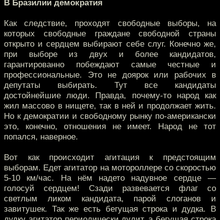
В Бразилии демократия
Как следствие, проходят свободные выборы, на
которых свободные граждане свободной страны
открыто и сердцем выбирают себе слуг. Конечно же,
при выборе из двух и более кандидатов,
гарантированно побеждают самые честные и
профессиональные. Это не доярок или рабочих в
депутаты выбирать. Тут все кандидаты
достойнейшие люди. Правда, почему-то народ как
жил массово в нищете, так в ней и продолжает жить.
Но к демократии и свободному рынку по-американски
это, конечно, отношения не имеет. Народ не тот
попался, наверное.
Вот как происходит агитация к предстоящим
выборам. Едет агитатор на мотороллере со скоростью
5-10 км/час. На нём надето надувное сердце —
голосуй сердцем! Сзади развевается флаг со
светлым ликом кандидата, парой слоганов и
завитушек. Так же есть бегущая строка и дудка. В
дудку агитатор периодически дудит, а бегущая строка