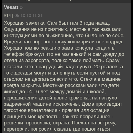
Vesatt
»
#14 |
05.10.10 11:31
Хорошая заметка. Сам был там 3 года назад.
Ощущения не из приятных, местные так накачали
инструкциями по выживанию, что было не по себе.
Врядли заговор, поскольку кошмарили все подряд.
Хорошо помню реакцию зама консула когда я в
телефон брякнул что не маленький и сам доеду до
отеля из аэропорта, только такси поймать. Сразу
сказали, что в нагрудный надо сунуть 20 реалов, а
то с досады могут и шлепнуть если пустой и под
стволом не дергаться если что. Стекла в машине
всегда закрыты. Местные рассказывали что дети
живут до 14-16 лет между домой и школой,
передвижения детей вовне кроме как на наглухо
задраенной машине исключены. Дома производят
тягостное впечатление - прямая иллюстация
принципа моя крепость. Как что поприличнее -
решетки, проволока, охрана. Поехал на встречу,
перетерли, попросил сказать где пошопиться