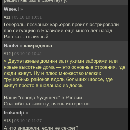
решил как раз в Сан-Паулу.
Wsev.i
»
#11 |
05.10.10 10:31
Генералы песчаных карьеров проиллюстрировали
про ситуацию в Бразилии еще много лет назад.
Рассказ - отличный.
Naolvi
»
камрадесса
#12 |
05.10.10 10:41
> Двухэтажные домики за глухими заборами или
новые высотные дома — это основные строения, где
люди живут. Ну и плюс множество мелких
трущобных районов вдоль больших шоссе, где
живут просто в шалашах из досок.
Наши "города будущего" в России.
Спасибо за заметку, очень интересно.
Irukandji
»
#13 |
05.10.10 11:27
А что внедряли, если не секрет?