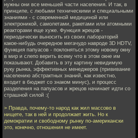
нужны они все меньшей части населения. И так, в
принципе, с любыми техническими и специальными
знаниями - с современной медициной или
электроникой, самолетами, ракетами или атомными
реакторами еще хуже. Функция жрецов -
периодически выносить из своих лабораторий
какое-нибудь очередное мегачудо навроде 3D HDTV,
функция папуасов - поклоняться этому новому окну
в мир и слепо верить всему что в этом окне им
показывают. Добавить в эту картину невидимую
руку рынка, эффективных менеджеров (прививание
населению абстрактных знаний, как известно,
входит в бюджет со знаком минус), и процесс
разделения на папуасов и жрецов начинает идти со
страшной силой :(
> Правда, почему-то народ как жил массово в
нищете, так в ней и продолжает жить. Но к
демократии и свободному рынку по-американски
это, конечно, отношения не имеет.