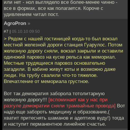
или нет - нол выглядело все более-менее чинно -
все в формах, все как полагается. Короче с
удивлением читал пост.
AgroPron
»
#7 |
05.10.10 09:50
> Рядом с нашей гостиницей когда-то был вокзал
местной железной дороги станция Гуарулос. Потом
железную дорогу сняли, вокзал закрыли и оставили
одинокий паровоз на куске рельса как мемориал.
Местные трудящиеся паровоз основательно
загадили. В кабине живут коты и возможно даже
люди. На трубу свалили что-то тяжелое.
Впечатление от мемориала грустное.
Вот так демократия заборола тотолитарную
железную дорогу!!!
[вспоминает как у нас при
разгуле демократии сняли трамвайные провода]
Вот
надо еще забороть медицину и образование,(
хватит притеснять шаманов и адептиов вуду!) тогда
и наступит перманентное линейное счастье.