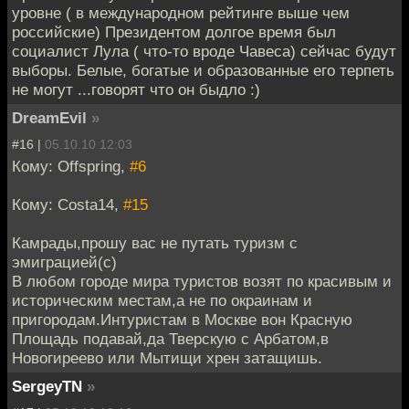
уровне ( в международном рейтинге выше чем
российские) Президентом долгое время был
социалист Лула ( что-то вроде Чавеса) сейчас будут
выборы. Белые, богатые и образованные его терпеть
не могут ...говорят что он быдло :)
DreamEvil
»
#16 |
05.10.10 12:03
Кому: Offspring,
#6
Кому: Costa14,
#15
Камрады,прошу вас не путать туризм с
эмиграцией(с)
В любом городе мира туристов возят по красивым и
историческим местам,а не по окраинам и
пригородам.Интуристам в Москве вон Красную
Площадь подавай,да Тверскую с Арбатом,в
Новогиреево или Мытищи хрен затащишь.
SergeyTN
»