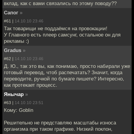
вклад, как с вами связались по этому поводу??
Сапог
»
#61 |
14.10.10 23:46
Так товарищи не поддаёмся на провокации!
У Главного есть плеер самсунг, остальное он для
рекламы :)
Gradus
»
#62 |
14.10.10 23:46
Д. Ю., так это вы, как понимаю, просто набирали уже
готовый перевод, чтоб распечатать? Значит, когда
переводите, ручкой по бумаге пишете? Интересно,
как протекает процесс.
Янычар
»
#63 |
14.10.10 23:51
Кому: Goblin
Решительно не представляю масштабы износа
организма при таком графике. Низкий поклон,