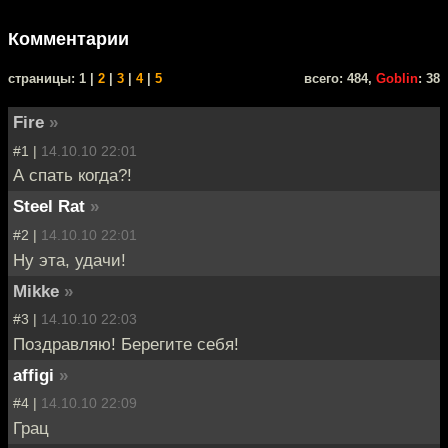
Комментарии
cтраницы: 1 |
2
|
3
|
4
|
5
всего: 484,
Goblin
: 38
Fire
»
#1 |
14.10.10 22:01
А спать когда?!
Steel Rat
»
#2 |
14.10.10 22:01
Ну эта, удачи!
Mikke
»
#3 |
14.10.10 22:03
Поздравляю! Берегите себя!
affigi
»
#4 |
14.10.10 22:09
Грац