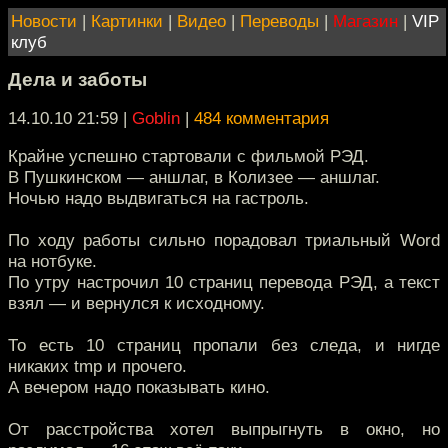
Новости
|
Картинки
|
Видео
|
Переводы
|
Магазин
|
VIP
клуб
Дела и заботы
14.10.10 21:59
|
Goblin
|
484 комментария
Крайне успешно стартовали с фильмой РЭД.
В Пушкинском — аншлаг, в Колизее — аншлаг.
Ночью надо выдвигаться на гастроль.
По ходу работы сильно порадовал триальный Word
на нотбуке.
По утру настрочил 10 страниц перевода РЭД, а текст
взял — и вернулся к исходному.
То есть 10 страниц пропали без следа, и нигде
никаких tmp и прочего.
А вечером надо показывать кино.
От расстройства хотел выпрыгнуть в окно, но