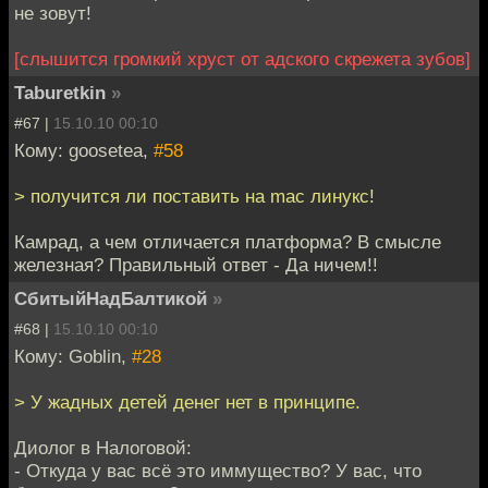
не зовут!
[слышится громкий хруст от адского скрежета зубов]
Taburetkin
»
#67 |
15.10.10 00:10
Кому: goosetea,
#58
> получится ли поставить на mac линукс!
Камрад, а чем отличается платформа? В смысле
железная? Правильный ответ - Да ничем!!
СбитыйНадБалтикой
»
#68 |
15.10.10 00:10
Кому: Goblin,
#28
> У жадных детей денег нет в принципе.
Диолог в Налоговой:
- Откуда у вас всё это иммущество? У вас, что