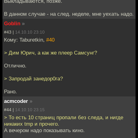
Выкладываются, позже.
В данном случае - на след. неделе, мне уехать надо.
Goblin
»
#43 |
14.10.10 23:10
Кому: Taburetkin,
#40
> Дим Юрич, а как же плеер Самсунг?
Отлично.
> Запродай занедор0га?
Рано.
acmcoder
»
#44 |
14.10.10 23:15
> То есть 10 страниц пропали без следа, и нигде
никаких tmp и прочего.
А вечером надо показывать кино.