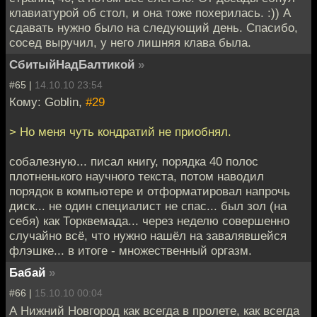
клавиатурой об стол, и она тоже похерилась. :)) А
сдавать нужно было на следующий день. Спасибо,
сосед выручил, у него лишняя клава была.
СбитыйНадБалтикой
»
#65 |
14.10.10 23:54
Кому: Goblin,
#29
> Но меня чуть кондратий не приобнял.
собалезную... писал книгу, порядка 40 полос
плотненького научного текста, потом наводил
порядок в компьютере и отформатировал напрочь
диск... не один специалист не спас... был зол (на
себя) как Торквемада... через неделю совершенно
случайно всё, что нужно нашёл на завалявшейся
флэшке... в итоге - множественный оргазм.
Бабай
»
#66 |
15.10.10 00:04
А Нижний Новгород как всегда в пролете, как всегда