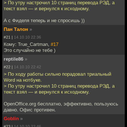
> По утру настрочил 10 страниц перевода РЭД, а
текст взял — и вернулся к исходному.
А с Фиделя теперь и не спросишь ))
Пан Талон
»
#21 |
14.10.10 22:36
Кому: True_Cartman,
#17
Это случайно не тебе )
reptile86
»
#22 |
14.10.10 22:42
> По ходу работы сильно порадовал триальный
Word на нотбуке.
> По утру настрочил 10 страниц перевода РЭД, а
текст взял — и вернулся к исходному.
OpenOffice.org бесплатно, эффективно, пользуюсь
давно. Офис противен.
Goblin
»
#23 |
14.10.10 22:46