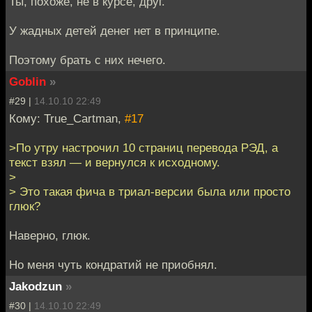
Ты, похоже, не в курсе, друг.
У жадных детей денег нет в принципе.
Поэтому брать с них нечего.
Goblin
»
#29 |
14.10.10 22:49
Кому: True_Cartman,
#17
>По утру настрочил 10 страниц перевода РЭД, а
текст взял — и вернулся к исходному.
>
> Это такая фича в триал-версии была или просто
глюк?
Наверно, глюк.
Но меня чуть кондратий не приобнял.
Jakodzun
»
#30 |
14.10.10 22:49