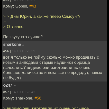
Кому: Goblin,
#43
> > Дим Юрич, а как же плеер Самсунг?
>
> Отлично.
По звуку кто лучше?
sharkone
»
#56 |
14.10.10 23:39
вот я только не пойму сколько можно продавать с
новыми айподами старые наушники образца
палеолита? видимо они изготовили их очень
большое количество и пока все не продадут, новых
не будет)
o247
»
#57 |
14.10.10 23:42
Кому: sharkone,
#56
> видимо они изготовили их очень большое