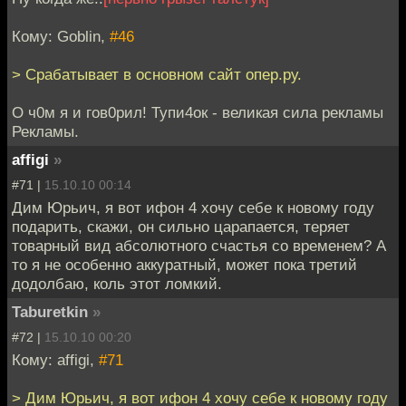
Кому: Goblin,
#46
> Срабатывает в основном сайт опер.ру.
О ч0м я и гов0рил! Тупи4ок - великая сила рекламы
Рекламы.
affigi
»
#71 |
15.10.10 00:14
Дим Юрьич, я вот ифон 4 хочу себе к новому году
подарить, скажи, он сильно царапается, теряет
товарный вид абсолютного счастья со временем? А
то я не особенно аккуратный, может пока третий
додолбаю, коль этот ломкий.
Taburetkin
»
#72 |
15.10.10 00:20
Кому: affigi,
#71
> Дим Юрьич, я вот ифон 4 хочу себе к новому году