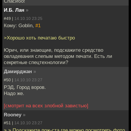
Спасибо!
И.Б. Лан
»
#49 |
14.10.10 23:25
Кому: Goblin,
#1
>Хорошо хоть печатаю быстро
Юрич, или знающие, подскажите средство
овладевания слепым методом печати. Есть ли
секретные спецтехнологии?
Дамирджан
»
#50 |
14.10.10 23:27
РЭД, Город воров.
Надо же.
[смотрит на всех злобной завистью]
Rooney
»
#51 |
14.10.10 23:27
> > Подскажите пож-ста,где можно посмотреть фото