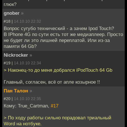
глюк?
gnober
»
#18 |
14.10.10 22:32
Вопрос сугубо технический - а зачем Ipod Touch?
В IPhone 4G по сути есть тот же медиаплеер. Просто
не будет ли это лишней переплатой. Или из-за
памяти 64 Gb?
Nickrocker
»
#19 |
14.10.10 22:34
> Наконец-то до меня добрался iPodTouch 64 Gb
Главный, согласен, всё от апле козырное !!
Пан Талон
»
#20 |
14.10.10 22:35
Кому: True_Cartman,
#17
> По ходу работы сильно порадовал триальный
Word на нотбуке.