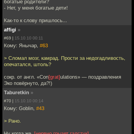
богатые родители?
- Нет, у меня богатые дети!
Как-то к слову пришлось...
affigi
»
#69 |
15.10.10 00:11
Кому: Янычар,
#63
> Сломал мозг, камрад. Прости за недогадливость,
опечатался, штоль?
сокр. от англ. «Con
[grat]
ulations» — поздравления
Эко повёрнуто, да?!)
Taburetkin
»
#70 |
15.10.10 00:14
Кому: Goblin,
#43
> Рано.
Ну когда же..
[нервно грызет галстук]