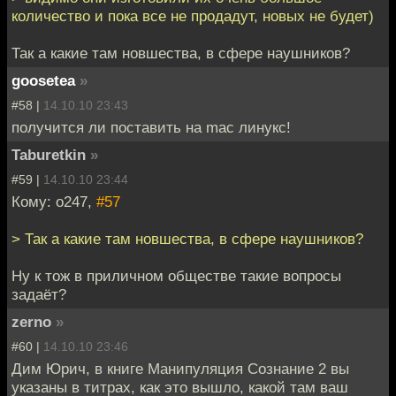
количество и пока все не продадут, новых не будет)
Так а какие там новшества, в сфере наушников?
goosetea
»
#58 |
14.10.10 23:43
получится ли поставить на mac линукс!
Taburetkin
»
#59 |
14.10.10 23:44
Кому: o247,
#57
> Так а какие там новшества, в сфере наушников?
Ну к тож в приличном обществе такие вопросы
задаёт?
zerno
»
#60 |
14.10.10 23:46
Дим Юрич, в книге Манипуляция Сознание 2 вы
указаны в титрах, как это вышло, какой там ваш