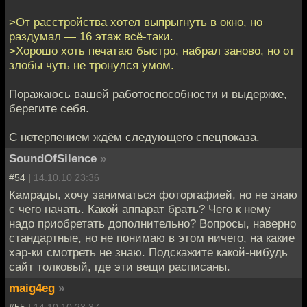
>От расстройства хотел выпрыгнуть в окно, но
раздумал — 16 этаж всё-таки.
>Хорошо хоть печатаю быстро, набрал заново, но от
злобы чуть не тронулся умом.
Поражаюсь вашей работоспособности и выдержке,
берегите себя.
С нетерпением ждём следующего спецпоказа.
SoundOfSilence
»
#54 |
14.10.10 23:36
Камрады, хочу заниматься фоторгафией, но не знаю
с чего начать. Какой аппарат брать? Чего к нему
надо приобретать дополнительно? Вопросы, наверно
стандартные, но не понимаю в этом ничего, на какие
хар-ки смотреть не знаю. Подскажите какой-нибудь
сайт толковый, где эти вещи расписаны.
maig4eg
»
#55 |
14.10.10 23:37