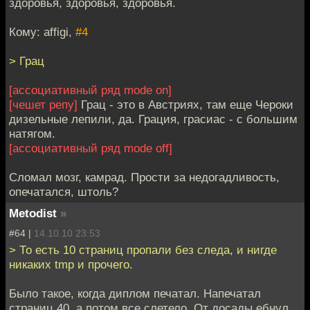
здоровья, здоровья, здоровья.
Кому: affigi,
#4
> Грац
[ассоциативный ряд mode on]
[чешет репу]
Грац - это в Австриях, там еще Чероки
дизельные лепили, да. Грация, грасиас - с большим
натягом.
[ассоциативный ряд mode off]
Сломал мозг, камрад. Прости за недогадливость,
опечатался, штоль?
Metodist
»
#64 |
14.10.10 23:53
> То есть 10 страниц пропали без следа, и нигде
никаких tmp и прочего.
Было такое, когда диплом печатал. Напечатал
страниц 40, а потом все слетело. От досады ебнул