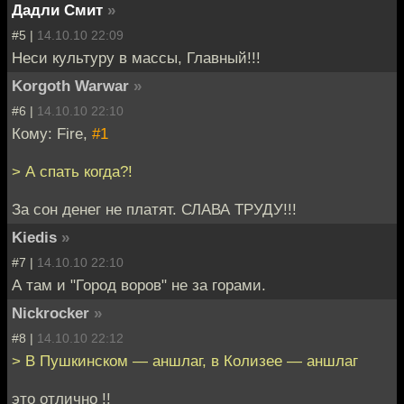
Дадли Смит
»
#5 |
14.10.10 22:09
Неси культуру в массы, Главный!!!
Korgoth Warwar
»
#6 |
14.10.10 22:10
Кому: Fire,
#1
> А спать когда?!
За сон денег не платят. СЛАВА ТРУДУ!!!
Kiedis
»
#7 |
14.10.10 22:10
А там и "Город воров" не за горами.
Nickrocker
»
#8 |
14.10.10 22:12
> В Пушкинском — аншлаг, в Колизее — аншлаг
это отлично !!