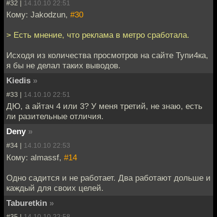
#32 |
14.10.10 22:51
Кому: Jakodzun,
#30
> Есть мнение, что реклама в метро сработала.
Исходя из количества просмотров на сайте Тупи4ка,
я бы не делал таких выводов.
Kiedis
»
#33 |
14.10.10 22:51
ДЮ, а айтач 4 или 3? У меня третий, не знаю, есть
ли разительные отличия.
Deny
»
#34 |
14.10.10 22:53
Кому: almassf,
#14
Одно садится и не работает. Два работают дольше и
каждый для своих целей.
Taburetkin
»
#35 |
14.10.10 22:58