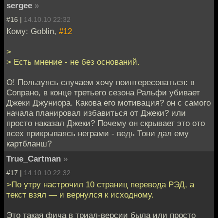
sergee
»
#16 |
14.10.10 22:32
Кому: Goblin,
#12
>
> Есть мнение - не без оснований.
О! Пользуясь случаем хочу поинтересоваться: в
Сопрано, в конце третьего сезона Ральфи убивает
Джеки Джуниора. Какова его мотивация? он с самого
начала планировал избавиться от Джеки? или
просто наказал Джеки? Почему он скрывает это ото
всех прикрываясь неграми - ведь Тони дал ему
картбланш?
True_Cartman
»
#17 |
14.10.10 22:32
>По утру настрочил 10 страниц перевода РЭД, а
текст взял — и вернулся к исходному.
Это такая фича в триал-версии была или просто