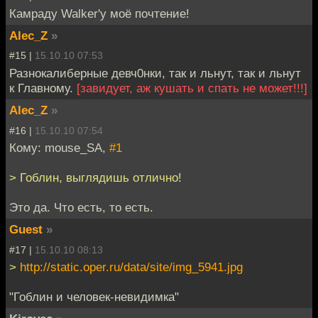
Камраду Walker'у моё почтение!
Alec_Z
»
#15 |
15.10.10 07:53
Разнокалиберные девч0нки, так и льнут, так и льнут
к Главному.
[завидует, аж кушать и спать не может!!!]
Alec_Z
»
#16 |
15.10.10 07:54
Кому: mouse_SA,
#1
> Гоблин, выглядишь отлично!
Это да. Что есть, то есть.
Guest
»
#17 |
15.10.10 08:13
>
http://static.oper.ru/data/site/img_5941.jpg
"Гоблин и человек-невидимка"