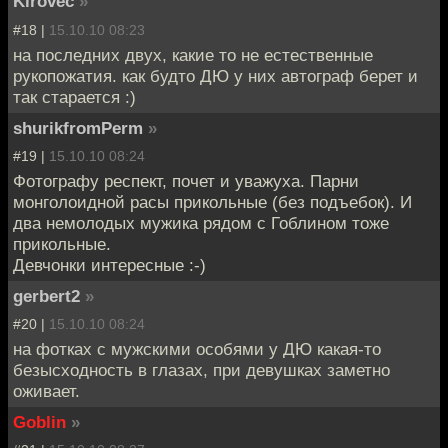
Kirovec
»
#18 |
15.10.10 08:23
на последних двух, какие то не естественные
рукопожатия. как будто ДЮ у них автограф берет и
так старается :)
shurikfromPerm
»
#19 |
15.10.10 08:24
Фотографу респект, почет и уважуха. Парни
монголоидной расы прикольные (без подъебок). И
два немолодых мужика рядом с Гоблином тоже
прикольные.
Девчонки интересные :-)
gerbert2
»
#20 |
15.10.10 08:24
на фотках с мужскими особями у ДЮ какая-то
безысходность в глазах, при девушках заметно
оживает.
Goblin
»