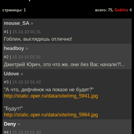
cтраницы: 1
всего: 75,
Goblin
: 4
mouse_SA
»
#1 |
15.10.10 01:31
Гоблин, выглядишь отлично!
headboy
»
#2 |
15.10.10 01:31
Дмитрий Юрич, это что же, они без Вас начали?!..
Udove
»
#3 |
15.10.10 01:42
"А что, дефчёнок на показе не будет?"
http://static.oper.ru/data/site/img_5941.jpg
"Будут!"
http://static.oper.ru/data/site/img_5964.jpg
Deny
»
#4 |
15.10.10 01:43