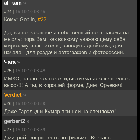
al_kam
»
#24 |
15.10.10 08:45
Кому: Goblin,
#22
Да, вышесказанное и собственный пост навели на
мысль: пора Вам, как всякому уважающему себя
мировому властителю, заводить двойника, для
начала - для раздачи автографов и фотосессий.
Чага
»
#25 |
15.10.10 08:48
ИМХО, на фотках накал идиотизма исключительно
высок!!! А ты, в хорошей форме, Дим Юрьевич!
Verdict
»
#26 |
15.10.10 08:59
Даже Гарольд и Кумар пришли на спецпоказ!
gerbert2
»
#27 |
15.10.10 08:59
Дмитрий, вопрос есть по фильме. Вчерась