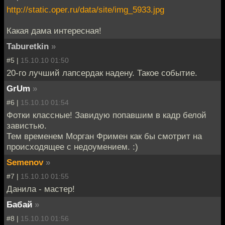
http://static.oper.ru/data/site/img_5933.jpg
Какая дама интересная!
Taburetkin
»
#5 |
15.10.10 01:50
20-го лучший лапсердак надену. Такое событие.
GrUm
»
#6 |
15.10.10 01:54
Фотки классные! Завидую попавшим в кадр белой
завистью.
Тем временем Морган Фримен как бы смотрит на
происходящее с недоумением. :)
Semenov
»
#7 |
15.10.10 01:55
Данила - мастер!
Бабай
»
#8 |
15.10.10 01:56