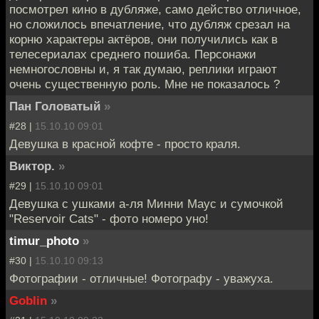
посмотрел кино в дубляже, само действо отличное,
но сложилось впечатление, что дубляж срезал на
корню характеры актёров, они получились как в
телесериалах среднего пошиба. Персонажи
немногословны и, я так думаю, реплики играют
очень существенную роль. Мне не показалось ?
Пан Головатый
»
#28 |
15.10.10 09:01
Девушка в красной кофте - просто краля.
Виктор.
»
#29 |
15.10.10 09:01
Девушка с ушками а-ля Минни Маус и сумочкой
"Reservoir Cats" - фото номеро уно!
timur_photo
»
#30 |
15.10.10 09:13
Фотографии - отличные! Фотографу - уважуха.
Goblin
»