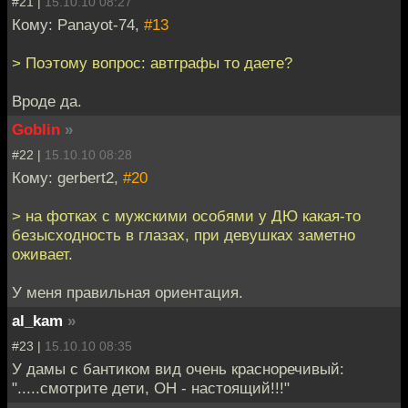
#21 |
15.10.10 08:27
Кому: Panayot-74,
#13
> Поэтому вопрос: автграфы то даете?
Вроде да.
Goblin
»
#22 |
15.10.10 08:28
Кому: gerbert2,
#20
> на фотках с мужскими особями у ДЮ какая-то
безысходность в глазах, при девушках заметно
оживает.
У меня правильная ориентация.
al_kam
»
#23 |
15.10.10 08:35
У дамы с бантиком вид очень красноречивый:
".....смотрите дети, ОН - настоящий!!!"