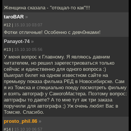
Женщина сказала - "отощал-то как"!!!
taroBAR
»
#12 |
15.10.10 03:07
Фотки отличные! Особенно с девч0нками!
Panayot-74
»
#13 |
15.10.10 05:56
У меня вопрос к Главному. Я являюсь давним
читателем, но решил зарегестриоваться только
сейчас и единственно для одного вопроса :)
Выиграл билет на одном известном сайте на
премьеру показа фильма РЕД в Новосибирске. Сам
я из Томска и специально поеду посмотреть фильму
и взять автограф у СамогоМастера. Поэтому вопрос:
автграфы то даете? А то мне тут аж три заказа
поручили для автографа ;) Уж очень любят Вас в
Томске. Спасибо.
prosto_phil.86
»
#14 |
15.10.10 06:57