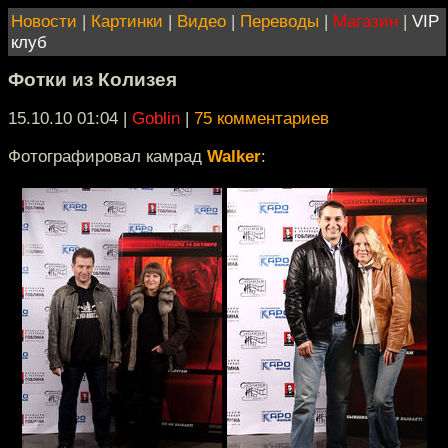
Новости
|
Картинки
|
Видео
|
Переводы
|
Магазин
|
VIP
клуб
Фотки из Колизея
15.10.10 01:04
|
Goblin
|
75 комментариев
Фотографировал камрад
Walker
: