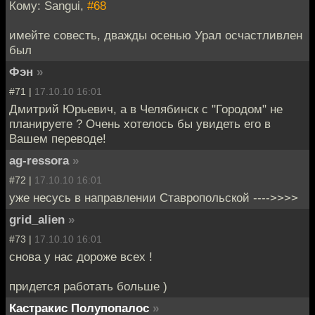
Кому: Sangui,
#68
имейте совесть, дважды осенью Урал осчастливлен
был
Фэн
»
#71 |
17.10.10 16:01
Дмитрий Юрьевич, а в Челябинск с "Городом" не
планируете ? Очень хотелось бы увидеть его в
Вашем переводе!
ag-ressora
»
#72 |
17.10.10 16:01
уже несусь в направлении Ставропольской ---->>>>
grid_alien
»
#73 |
17.10.10 16:01
снова у нас дороже всех !
придется работать больше )
Кастракис Полупопалос
»