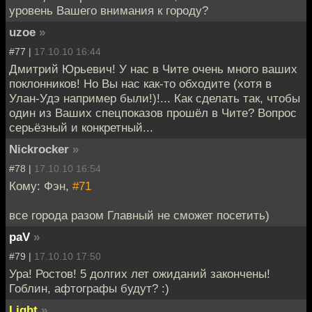
уровень Вашего внимания к городу?
uzoe
»
#77 |
17.10.10 16:44
Дмитрий Юрьевич! У нас в Чите очень много ваших
поклонников! Но Вы нас как-то обходите (хотя в
Улан-Удэ например были!)!... Как сделать так, чтобы
один из Ваших спецпоказов прошёл в Чите? Вопрос
серьёзный и конкретный...
Nickrocker
»
#78 |
17.10.10 16:54
Кому: Фэн,
#71
все города разом Главный не сможет посетить)
paV
»
#79 |
17.10.10 17:50
Ура! Ростов! 5 долгих лет ожиданий закончены!
Гоблин, афтографы будут? :)
Light
»