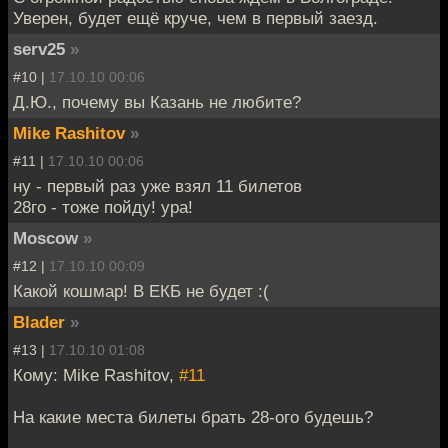
Уверен, будет ещё круче, чем в первый заезд.
serv25
»
#10 |
17.10.10 00:06
Д.Ю., почему вы Казань не любите?
Mike Rashitov
»
#11 |
17.10.10 00:06
ну - первый раз уже взял 11 билетов
28го - тоже пойду! ура!
Moscow
»
#12 |
17.10.10 00:09
Какой кошмар! В ЕКБ не будет :(
Blader
»
#13 |
17.10.10 01:08
Кому: Mike Rashitov,
#11
На какие места билеты брать 28-ого будешь?