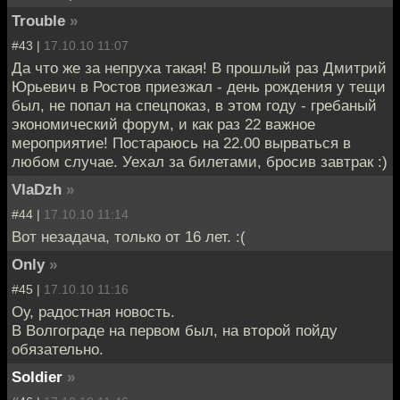
Trouble
»
#43 |
17.10.10 11:07
Да что же за непруха такая! В прошлый раз Дмитрий
Юрьевич в Ростов приезжал - день рождения у тещи
был, не попал на спецпоказ, в этом году - гребаный
экономический форум, и как раз 22 важное
мероприятие! Постараюсь на 22.00 вырваться в
любом случае. Уехал за билетами, бросив завтрак :)
VlaDzh
»
#44 |
17.10.10 11:14
Вот незадача, только от 16 лет. :(
Only
»
#45 |
17.10.10 11:16
Оу, радостная новость.
В Волгограде на первом был, на второй пойду
обязательно.
Soldier
»