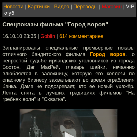
Новости
|
Картинки
|
Видео
|
Переводы
|
Магазин
|
VIP
клуб
Спецпоказы фильма "Город воров"
16.10.10 23:35
|
Goblin
|
614 комментариев
Запланированы специальные премьерные показы
отличного бандитского фильма
Город воров
, о
непростой судьбе ирландских уголовников из города
Бостон. Даг МакРей, главарь шайки, нечаянно
влюбляется в заложницу, которую его коллеги по
опасному бизнесу захватывают во время ограбления
банка. Дама не подозревает, кто её новый ухажёр.
Лента снята в лучших традициях фильмов "На
гребнях волн" и "Схватка".