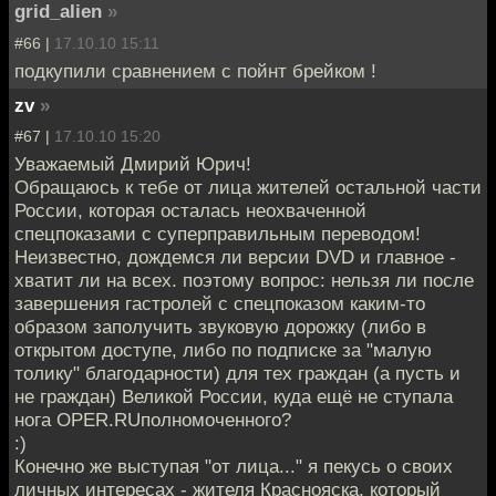
grid_alien
»
#66 |
17.10.10 15:11
подкупили сравнением c пойнт брейком !
zv
»
#67 |
17.10.10 15:20
Уважаемый Дмирий Юрич!
Обращаюсь к тебе от лица жителей остальной части
России, которая осталась неохваченной
спецпоказами с суперправильным переводом!
Неизвестно, дождемся ли версии DVD и главное -
хватит ли на всех. поэтому вопрос: нельзя ли после
завершения гастролей с спецпоказом каким-то
образом заполучить звуковую дорожку (либо в
открытом доступе, либо по подписке за "малую
толику" благодарности) для тех граждан (а пусть и
не граждан) Великой России, куда ещё не ступала
нога OPER.RUполномоченного?
:)
Конечно же выступая "от лица..." я пекусь о своих
личных интересах - жителя Краснояска, который