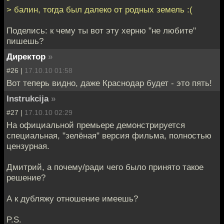
> балин, тогда был далеко от родных земель :(
Поделись: к чему ты вот эту херню "не любите"
пишешь?
Директор
»
#26 |
17.10.10 01:58
Вот теперь видно, даже Краснодар будет - это пять!
Instrukcija
»
#27 |
17.10.10 02:29
На официальной премьере демонстрируется
специальная, "зелёная" версия фильма, полностью
цензурная.
Дмитрий, а почему/ради чего было принято такое
решение?
А к дубляжу отношение имеешь?
P.S.