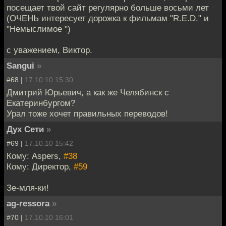
посещает твой сайт регулярно больше восьми лет
(ОЧЕНЬ интересует дорожка к фильмам "R.E.D." и
"Немыслимое ")
с уважением, Виктор.
Sangui
»
#68 |
17.10.10 15:30
Дмитрий Юрьевич, а как же Челябинск с
Екатеринбургом?
Урал тоже хочет правильных переводов!
Дух Сети
»
#69 |
17.10.10 15:42
Кому: Aspers,
#38
Кому: Директор,
#59
Зе-мля-ки!
ag-ressora
»
#70 |
17.10.10 16:01