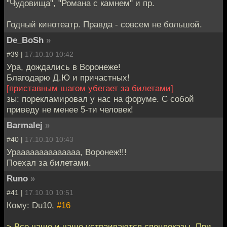
"Чудовища", "Романа с камнем" и пр.
Годный кинотеатр. Правда - совсем не большой.
De_BoSh
»
#39 |
17.10.10 10:42
Ура, дождались в Воронеже!
Благодарю Д.Ю и причастных!
[приставным шагом убегает за билетами]
зы: порекламировал у нас на форуме. С собой
приведу не менее 5-ти человек!
Barmalej
»
#40 |
17.10.10 10:43
Ураааааааааааааа, Воронеж!!!
Поехал за билетами.
Runo
»
#41 |
17.10.10 10:51
Кому: Du10,
#16
> Все чаще и чаще устраиваются спецпоказы. При