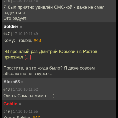
#46 |
17.10.10 11:46
Я был приятно удивлён СМС-кой - даже не смел
надеяться...
Это радует!
Soldier
»
#47 |
17.10.10 11:49
Кому: Trouble,
#43
>В прошлый раз Дмитрий Юрьевич в Ростов
приезжал
[...]
Простите, а это когда было? Я даже совсем
абсолютно не в курсе...
Alexs63
»
#48 |
17.10.10 11:52
Опять Самара мимо... :(
Goblin
»
#49 |
17.10.10 11:55
Кому: Soldier,
#47