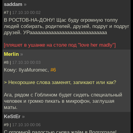
saddam
»
#7 |
17.10.10 00:02
В РОСТОВ-НА-ДОНУ! Щас буду огромную толпу
людей собирать, родителей, друзей, подруг и подруг
друзей. УРааааааааааааааааааааааааааааа
[пляшет в ушанке на столе под "love her madly"]
Merlin
»
#8 |
17.10.10 00:03
Кому: IlyaMuromec,
#6
> Нехорошие слова заменят, запикают или как?
Ага, рядом с Гоблином будет сидеть специальный
человек и громко пикать в микрофон, заглушая
маты.
KeStEr
»
#9 |
17.10.10 00:06
С огромной радостью снова ждём в Волгограде!