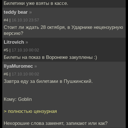
Билетики уже взяты в кассе.
teddy bear
»
#4 |
16.10.10 23:57
Стоит ли ждать 28 октября, в Ударнике нецензурную
версию?
Litrovich
»
#5 |
17.10.10 00:02
Билеты на показ в Воронеже закуплены :)
IlyaMuromec
»
#6 |
17.10.10 00:02
Завтра еду за билетами в Пушкинский.
Кому: Goblin
> полностью цензурная
Нехорошие слова заменят, запикают или как?