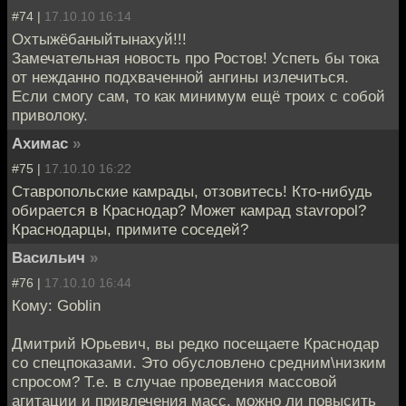
#74 |
17.10.10 16:14
Охтыжёбаныйтынахуй!!!
Замечательная новость про Ростов! Успеть бы тока
от нежданно подхваченной ангины излечиться.
Если смогу сам, то как минимум ещё троих с собой
приволоку.
Ахимас
»
#75 |
17.10.10 16:22
Ставропольские камрады, отзовитесь! Кто-нибудь
обирается в Краснодар? Может камрад stavropol?
Краснодарцы, примите соседей?
Васильич
»
#76 |
17.10.10 16:44
Кому: Goblin
Дмитрий Юрьевич, вы редко посещаете Краснодар
со спецпоказами. Это обусловлено средним\низким
спросом? Т.е. в случае проведения массовой
агитации и привлечения масс, можно ли повысить