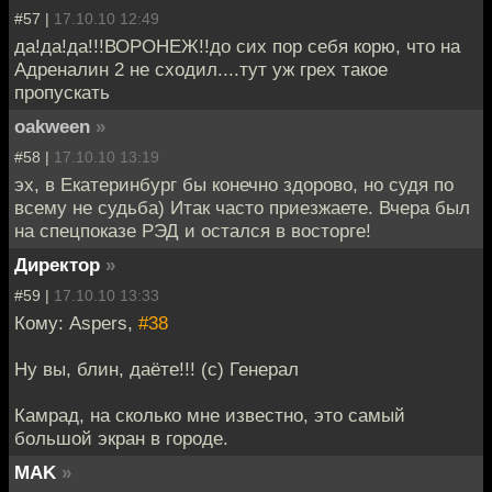
#57 |
17.10.10 12:49
да!да!да!!!ВОРОНЕЖ!!до сих пор себя корю, что на
Адреналин 2 не сходил....тут уж грех такое
пропускать
oakween
»
#58 |
17.10.10 13:19
эх, в Екатеринбург бы конечно здорово, но судя по
всему не судьба) Итак часто приезжаете. Вчера был
на спецпоказе РЭД и остался в восторге!
Директор
»
#59 |
17.10.10 13:33
Кому: Aspers,
#38
Ну вы, блин, даёте!!! (с) Генерал
Камрад, на сколько мне известно, это самый
большой экран в городе.
MAK
»