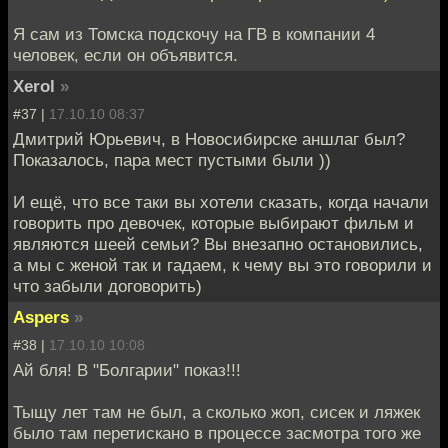
Я сам из Томска подскочу на ГВ в компании 4
человек, если он объявится.
Xerol
»
#37 |
17.10.10 08:37
Дмитрий Юрьевич, в Новосибирске аншлаг был?
Показалось, пара мест пустыми были ))
И ещё, что все таки вы хотели сказать, когда начали
говорить про девочек, которые выбирают фильм и
являются шеей семьи? Вы внезапно остановились,
а мы с женой так и гадаем, к чему вы это говорили и
что забыли договорить)
Aspers
»
#38 |
17.10.10 10:08
Ай бля! В "Болгарии" показ!!!
Тыщу лет там не был, а сколько жоп, сисек и ляжек
было там перетискано в процессе засмотра того же