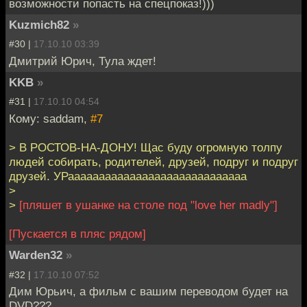
возможности попасть на спецпоказ!)))
Kuzmich82
»
#30 |
17.10.10 03:39
Дмитрий Юрич, Тула ждет!
KKB
»
#31 |
17.10.10 04:54
Кому: saddam,
#7
> В РОСТОВ-НА-ДОНУ! Щас буду огромную толпу
людей собирать, родителей, друзей, подруг и подруг
друзей. УРааааааааааааааааааааааааааааа
>
>
[пляшет в ушанке на столе под "love her madly"]
[Пускается в пляс рядом]
Warden32
»
#32 |
17.10.10 07:52
Дим Юрьич, а фильм с вашим переводом будет на
DVD???