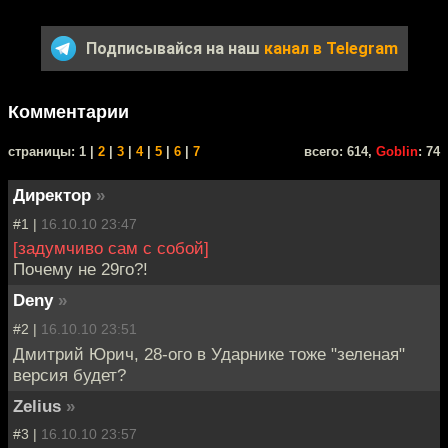
Подписывайся на наш
канал в Telegram
Комментарии
cтраницы: 1 |
2
|
3
|
4
|
5
|
6
|
7
всего: 614,
Goblin
: 74
Директор
»
#1 |
16.10.10 23:47
[задумчиво сам с собой]
Почему не 29го?!
Deny
»
#2 |
16.10.10 23:51
Дмитрий Юрич, 28-ого в Ударнике тоже "зеленая"
версия будет?
Zelius
»
#3 |
16.10.10 23:57