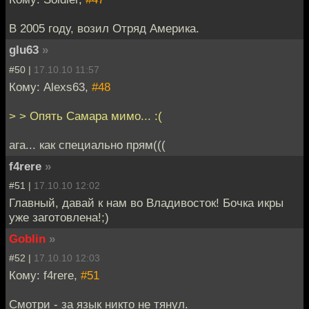
В 2005 году, возил Отряд Америка.
glu63
»
#50 |
17.10.10 11:57
Кому: Alexs63,
#48
> > Опять Самара мимо... :(
ага... как специально прям(((
f4rere
»
#51 |
17.10.10 12:02
Главный, давай к нам во Владивосток! Бочка икры
уже заготовлена!;)
Goblin
»
#52 |
17.10.10 12:03
Кому: f4rere,
#51
Смотри - за язык никто не тянул.