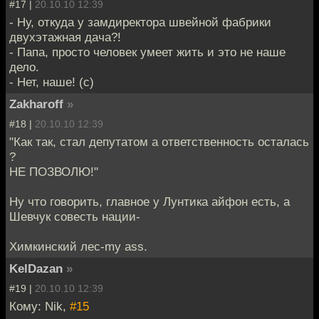
#17 |
20.10.10 12:39
- Ну, откуда у замдиректора швейной фабрики
двухэтажная дача?!
- Папа, просто человек умеет жить и это не наше
дело.
- Нет, наше! (с)
Zakharoff
»
#18 |
20.10.10 12:39
"Как так, стал депутатом а ответственность осталась
?
НЕ ПОЗВОЛЮ!"
Ну что говорить, главное у Лунтика айфон есть, а
Шевчук совесть нации-
Химкинский лес-my ass.
KelDazan
»
#19 |
20.10.10 12:39
Кому: Nik,
#15