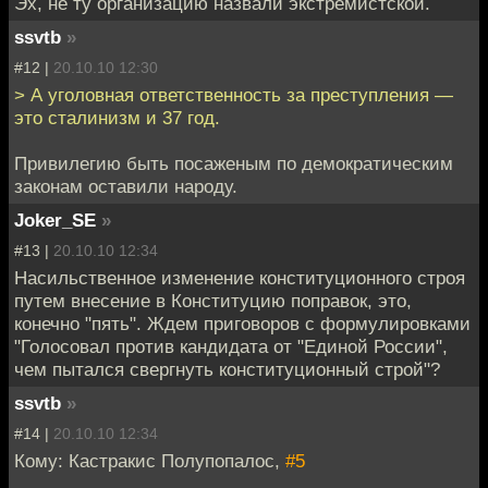
Эх, не ту организацию назвали экстремистской.
ssvtb
»
#12 |
20.10.10 12:30
> А уголовная ответственность за преступления —
это сталинизм и 37 год.
Привилегию быть посаженым по демократическим
законам оставили народу.
Joker_SE
»
#13 |
20.10.10 12:34
Насильственное изменение конституционного строя
путем внесение в Конституцию поправок, это,
конечно "пять". Ждем приговоров с формулировками
"Голосовал против кандидата от "Единой России",
чем пытался свергнуть конституционный строй"?
ssvtb
»
#14 |
20.10.10 12:34
Кому: Кастракис Полупопалос,
#5