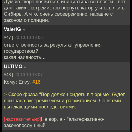
Думаю скоро появиться инициатива во власти - вот
для таких экстремистов вернуть каторгу и ссылки в
Сибирь. А что, очень своевременно, наравне с
законом о полиции.
ValeriG
»
#47 |
20.10.10 13:06
ответственность за результат управления
государством?
какая наивность...
ULTIMO
»
#48 |
20.10.10 13:07
Кому: Envy,
#16
> Скоро фраза "Вор должен сидеть в тюрьме" будет
признана экстремизмом и разжиганием. Со всеми
вытекающими последствиями.
[наставительно]
Не вор, а - "альтернативно-
законопослушный"