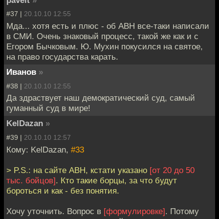
pavelt
»
#37 |
20.10.10 12:55
Мда... хотя есть и плюс - об АВН все-таки написали
в СМИ. Очень знаковый процесс, такой же как и с
Егором Бычковым. Ю. Мухин покусился на святое,
на право государства карать.
Иванов
»
#38 |
20.10.10 12:55
Да здраствует наш демократический суд, самый
гуманный суд в мире!
KelDazan
»
#39 |
20.10.10 12:57
Кому: KelDazan,
#33
> P.S.: на сайте АВН, кстати указано
[от 20 до 50
тыс. бойцов]
. Кто такие борцы, за что будут
бороться и как - без понятия.
Хочу уточнить. Вопрос в
[формулировке]
. Потому