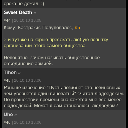
срока не дожил. :)
Sweet Death
»
#44 |
20.10.10 13:05
Кому: Кастракис Полупопалос,
#5
> и тут же на корню пресекать любую попытку
организации этого самого общества.
Непонятно, зачем называть общественное
объединение армией.
Tihon
»
#45 |
20.10.10 13:06
Раньше изречение "Пусть погибнет сто невиновных
чем увернется один виноватый" считал людоедским.
По прошествии времени она кажется мне все менее
людоедской. Может я сам становлюсь людоедом?
Uho
»
#46 |
20.10.10 13:06