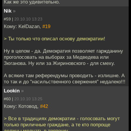
Как же это удивительно.
Nik
»
#59 |
20.10.10 13:23
Кому: KelDazan,
#19
> Ты только что описал основу демократии!
Ну в целом - да. Демократия позволяет гаржданину
проголосовать на выборах за Медведева или
Зюганова. Ну или за Жириновского - для смеху.
А всякие там референдумы проводить - излишне. А
то так и до "насильственного свержения" недалеко!!!
Lookin
»
#60 |
20.10.10 13:25
Кому: Котовод,
#42
> Все в традициях демократии - голосовать могут
только приличные граждане, а те кто попроще
должны молчать в тряпочку.