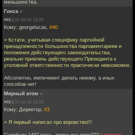
меньшинства.
Гонzа
»
#65 |
20.10.10 13:25
Кому: georgelucas,
#40
> Кстати, учитывая специфику партийной
принадлежности большинства парламентариев и
положения действующего законодательства,
реально привлечь действующего Президента к
уголовной ответственности практически невозможно.
Абсолютно, импичмент делать некому, а иных
способов нет!
Мирный атом
»
#66 |
20.10.10 13:25
Кому: Директор,
#3
> Я первый написал про воровство!!!
Судебник 1497 года - твоих рук дело???
[смотрит