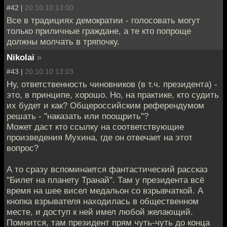
#42 |
20.10.10 13:00
Все в традициях демократии - голосовать могут
только приличные граждане, а те кто попроще
должны молчать в тряпочку.
Nikolai
»
#43 |
20.10.10 13:03
Ну, ответственность чиновников (в т.ч. президента) -
это, в принципе, хорошо. Но, на практике, кто судить
их будет и как? Общероссийским референдумом
решать - "наказать или поощрить"?
Может даст кто ссылку на соответствующие
произведения Мухина, где он отвечает на этот
вопрос?
А то сразу вспоминается фантастический рассказ
"Билет на планету Транай". Там у президента всё
время на шее висел медальон со взрывчаткой. А
кнопка взрывателя находилась в общественном
месте, и доступ к ней имел любой желающий.
Помнится, там президент прям чуть-чуть до конца