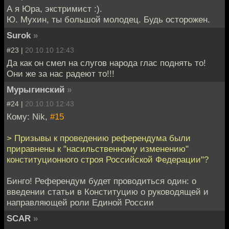
А я Юра, экстримист :).
Ю. Мухин, ты большой молодец. Будь осторожен.
Surok
»
#23 |
20.10.10 12:43
Да как он смел на слугов народа глас поднять то!
Они же за нас радеют то!!!
Мурыгинский
»
#24 |
20.10.10 12:43
Кому: Nik,
#15
> Призывы к проведению референдума были
приравнены к "насильственному изменению"
конституционного строя Российской Федерации"?
Бинго! Референдум будет проводиться один: о
введении статьи в Конституцию о руководящей и
направляющей роли Единой России
SCAR
»