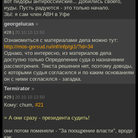
вот пидоры антироссийские... Добились своего,
иуды. Пусть радуются - это только начало.
ЗЫ: я сам член АВН в Уфе
georgelucas
»
#28 |
20.10.10 12:50
Ознакомиться с материалами дела можно тут:
http://mos-gorsud.ru/inf/infp/gi1/?id=34
Однако, что интересно, из материалов дела
доступно только Определение суда о назначении
рассмотрения. Текста решения нет, поэтому доводы,
с которыми судья согласился и по каким основаниям
он с ними согласился - загадка.
Termirator
»
#29 |
20.10.10 12:50
Кому: chum,
#21
> А они сразу - президента судить!
они потом поменяли - "За поощрение власти", вроде
как