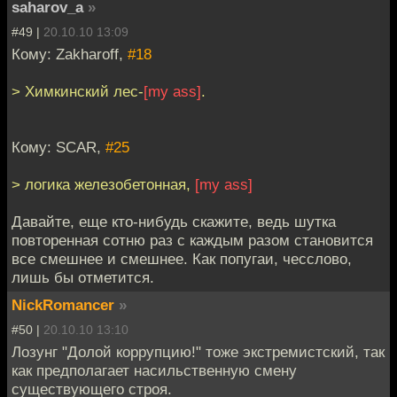
saharov_a
»
#49 |
20.10.10 13:09
Кому: Zakharoff,
#18
> Химкинский лес-
[my ass]
.
Кому: SCAR,
#25
> логика железобетонная,
[my ass]
Давайте, еще кто-нибудь скажите, ведь шутка
повторенная сотню раз с каждым разом становится
все смешнее и смешнее. Как попугаи, чесслово,
лишь бы отметится.
NickRomancer
»
#50 |
20.10.10 13:10
Лозунг "Долой коррупцию!" тоже экстремистский, так
как предполагает насильственную смену
существующего строя.