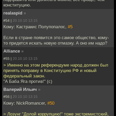
конституцию.
realaspid
»
#54 |
20.10.10 13:15
Кому: Кастракис Полупопалос,
#5
Если в стране появится это самое общество, кому-
то придется искать новую отмазку. А оно им надо?
Alliance
»
#55 |
20.10.10 13:15
> Именно на этом референдуме народ должен был
принять поправку в Конституцию РФ и новый
федеральный закон.
"А Баба Яга против!" (с)
Валерий Ильич
»
#56 |
20.10.10 13:15
Кому: NickRomancer,
#50
> Лозунг "Долой коррупцию!" тоже экстремистский,