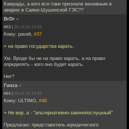
Камрады, а кого все-таки признали виновным в
аварии в Саяно-Шушенской ГЭС??
BrDr
»
#63 |
20.10.10 13:25
Кому: pavelt,
#37
> на право государства карать.
Хм. Вроде бы не на право карать, а на право
определять - кого оно будет карать.
Нет?
Гонzа
»
#64 |
20.10.10 13:25
Кому: ULTIMO,
#48
> Не вор, а - "альтернативно-законопослушный"
Предлагаю: представитель юридического