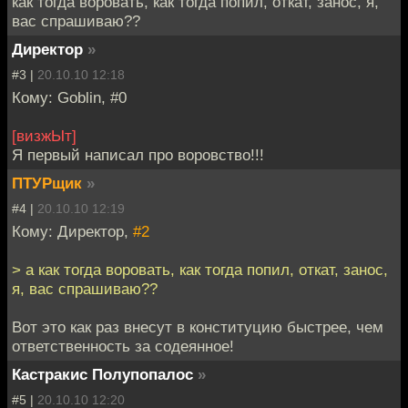
как тогда воровать, как тогда попил, откат, занос, я,
вас спрашиваю??
Директор
»
#3 |
20.10.10 12:18
Кому: Goblin, #0
[визжЫт]
Я первый написал про воровство!!!
ПТУРщик
»
#4 |
20.10.10 12:19
Кому: Директор,
#2
> а как тогда воровать, как тогда попил, откат, занос,
я, вас спрашиваю??
Вот это как раз внесут в конституцию быстрее, чем
ответственность за содеянное!
Кастракис Полупопалос
»
#5 |
20.10.10 12:20