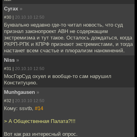
Cyrax
»
#30 |
20.10.10 12:50
Буквально недавно где-то читал новость, что суд
признал законопроект АВН не содержащим
экстремизма и тут такое. Осталось дождаться, когда
РКРП-РПК и КПРФ признают экстремистами, и тогда
настанет всем счастье и плюрализм наномнений.
Niss
»
#31 |
20.10.10 12:50
МосГорСуд охуел и вообще-то сам нарушил
Конституцию.
Munhgausen
»
#32 |
20.10.10 12:50
Кому: ssvtb,
#14
> А Общественная Палата?!!!
Вот как раз интересный опрос.