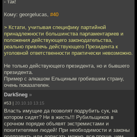
- так!
Кому: georgelucas,
#40
> Кстати, учитывая специфику партийной
принадлежности большинства парламентариев и
положения действующего законодательства,
реально привлечь действующего Президента к
уголовной ответственности практически невозможно.
Не только действующего президента, но и бывшего
президента.
Пример с алкашом Ельциным гробившим страну,
очень показателен.
DarkSneg
»
#53 |
20.10.10 13:15
Власть имущие да позволят подрубить сук, на
котором сидят? Ни в жисть!!! Рубильщиков в
срочном порядке объявят экстремистами и
похитителями людей! При необходимости и законы
подправить или дописать можно, все проще, чем