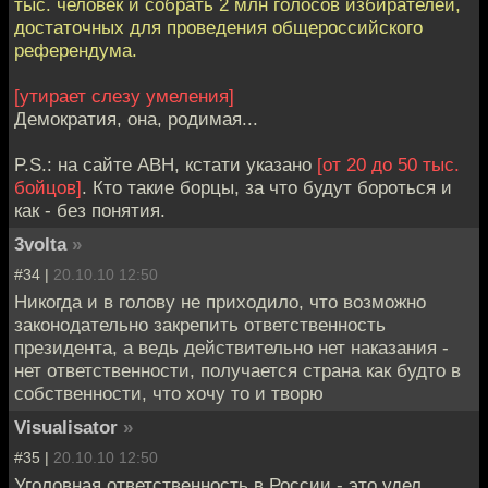
тыс. человек и собрать 2 млн голосов избирателей,
достаточных для проведения общероссийского
референдума.
[утирает слезу умеления]
Демократия, она, родимая...
P.S.: на сайте АВН, кстати указано
[от 20 до 50 тыс.
бойцов]
. Кто такие борцы, за что будут бороться и
как - без понятия.
3volta
»
#34 |
20.10.10 12:50
Никогда и в голову не приходило, что возможно
законодательно закрепить ответственность
президента, а ведь действительно нет наказания -
нет ответственности, получается страна как будто в
собственности, что хочу то и творю
Visualisator
»
#35 |
20.10.10 12:50
Уголовная ответственность в России - это удел