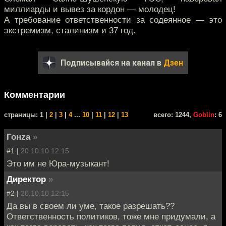
миллиарды и вывез за кордон — молодец!
А требование ответственности за содеянное — это
экстремизм, сталинизм и 37 год.
Подписывайся на канал в
Дзен
Комментарии
cтраницы: 1 |
2
|
3
|
4
...
10
|
11
|
12
|
13
всего: 1244,
Goblin
: 6
Гонzа
»
#1 |
20.10.10 12:15
Это им не Юра-музыкант!
Директор
»
#2 |
20.10.10 12:15
Да вы в своем ли уме, такое разрешать??
Ответственность политиков, тоже мне придумали, а