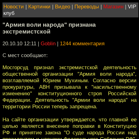
Новости
|
Картинки
|
Видео
|
Переводы
|
Магазин
|
VIP
клуб
"Армия воли народа" признана
экстремистской
20.10.10 12:11
|
Goblin
|
1244 комментария
С мест сообщают:
Мосгорсуд признал экстремистской деятельность
общественной организации "Армия воли народа",
возглавляемой Юрием Мухиным. Согласно версии
прокуратуры, АВН призывала к "насильственному
изменению" конституционного строя Российской
Федерации. Деятельность "Армии воли народа" на
территории России теперь запрещена.
На сайте организации утверждается, что главной ее
целью является внесение поправки в Конституцию
РФ и принятие закона "О суде народа России над
президентом и членами Федерального Собрания РФ".