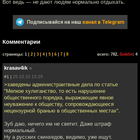
Вот ведь — не дают людям нормально отдыхать.
Подписывайся на наш
канал в Telegram
Комментарии
cтраницы: 1 |
2
|
3
|
4
|
5
|
6
|
7
|
8
всего: 782,
Goblin
: 4
krasav4ik
»
#1 |
25.10.10 13:29
>заведены администраитвные дела по статье
"Мелкое хулиганство, то есть нарушение
общественного порядка, выражающее явное
неуважение к обществу, сопровождающееся
нецензурной бранью в общественных местах".
Зуб даю, ничего им не светит. Даже штраф
нормальный.
Ну а русских скинхедов, видимо, уже ищут.