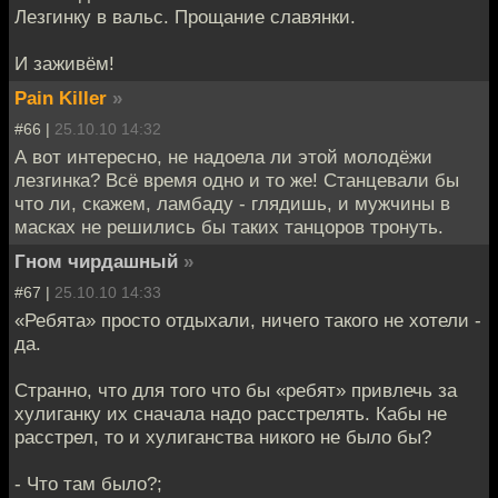
Лезгинку в вальс. Прощание славянки.
И заживём!
Pain Killer
»
#66 |
25.10.10 14:32
А вот интересно, не надоела ли этой молодёжи
лезгинка? Всё время одно и то же! Станцевали бы
что ли, скажем, ламбаду - глядишь, и мужчины в
масках не решились бы таких танцоров тронуть.
Гном чирдашный
»
#67 |
25.10.10 14:33
«Ребята» просто отдыхали, ничего такого не хотели -
да.
Странно, что для того что бы «ребят» привлечь за
хулиганку их сначала надо расстрелять. Кабы не
расстрел, то и хулиганства никого не было бы?
- Что там было?;