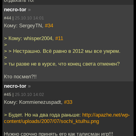
necro-tor
»
#44 |
25.10.10 14:01
Кому: SergeyTN,
#34
> Кому: whisper2004,
#11
>
> > Нестрашно. Всё равно в 2012 мы все умрем.
>
> ты разве не в курсе, что конец света отменен?
Кто посмел?!!
necro-tor
»
#45 |
25.10.10 14:02
Кому: Kommienezuspadt,
#33
> Будет. Но на два года раньше:
http://apazhe.net/wp-
content/uploads/2007/07/sochi_ktulhu.png
Нужно срочно принять его как талисман игр!!!