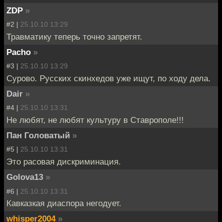
ZDP
»
#2 |
25.10.10 13:29
Травматику теперь точно запретят.
Pacho
»
#3 |
25.10.10 13:29
Сурово. Русских скинхедов уже ищут, по ходу дела.
Dair
»
#4 |
25.10.10 13:31
Не любят, не любят культуру в Ставрополе!!!
Пан Головатый
»
#5 |
25.10.10 13:31
Это расовая дискриминация.
Golova13
»
#6 |
25.10.10 13:31
Кавказкая диаспора негодует.
whisper2004
»