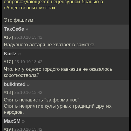
сопровождающееся нецензурной бранью в
общественных местах".
Это фашизм!
ТакСебе
»
#16 |
25.10.10 13:42
Надувного алтаря не хватает в заметке.
Kurtz
»
#17 |
25.10.10 13:42
Что, ни у одного гордого кавказца не оказалось
короткоствола?
bulkinted
»
#18 |
25.10.10 13:42
Опять ненависть "за форма нос".
Опять неприятие культурных традиций других
народов.
MaxSM
»
#19 |
25.10.10 13:42