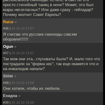
просто стихийный танец в ночи? Может, это был
марш несогласных? Или даже сразу - гейпадар?
Почему молчит Совет Европы?
Raice
»
#36 |
25.10.10 13:57
Я считаю что русские скинхеды совсем
оборзели!!!!!!!
Ogun
»
#37 |
25.10.10 13:57
Так мож они эта...глуховаты были? И, мало того что
пострадали за "форма нос", так еще окажется что и
на инвалидов напали?
Stilet
»
#38 |
25.10.10 13:58
Они хотели, чтобы их любили.
Ехидна
»
#39 |
25.10.10 13:58