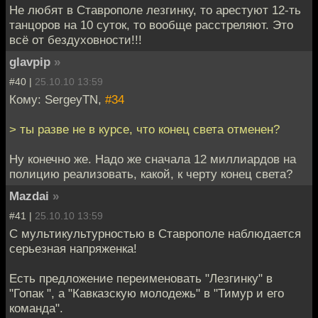
Не любят в Ставрополе лезгинку, то арестуют 12-ть
танцоров на 10 суток, то вообще расстреляют. Это
всё от бездуховности!!!
glavpip
»
#40 |
25.10.10 13:59
Кому: SergeyTN,
#34
> ты разве не в курсе, что конец света отменен?
Ну конечно же. Надо же сначала 12 миллиардов на
полицию реализовать, какой, к черту конец света?
Mazdai
»
#41 |
25.10.10 13:59
С мультикультурностью в Ставрополе наблюдается
серьезная напряженка!
Есть предложение переименовать "Лезгинку" в
"Гопак ", а "Кавказскую молодежь" в "Тимур и его
команда".