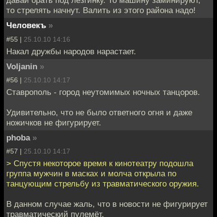
давай орать под лезгинку. То машину заминируют,
то стрелять начнут. Валить из этого района надо!
Человекъ
»
#55 |
25.10.10 14:16
Накал дружбы народов нарастает.
Voljanin
»
#56 |
25.10.10 14:17
Ставрополь - город неутомимых ночных танцоров.
Удивительно, что не было ответного огня и даже
ножичков не фигурирует.
phoba
»
#57 |
25.10.10 14:17
> Спустя некоторое время к кинотеатру подошла
группа мужчин в масках и молча открыла по
танцующим стрельбу из травматического оружия.
В данном случае жаль, что в новости не фигурирует
травматический пулемёт.