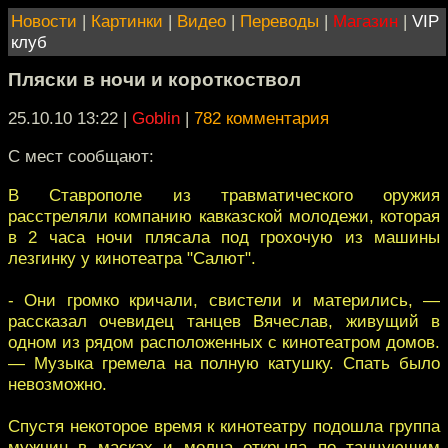
Новости
|
Картинки
|
Видео
|
Переводы
|
Магазин
|
VIP
клуб
Пляски в ночи и короткоствол
25.10.10 13:22
|
Goblin
|
782 комментария
С мест сообщают:
В Ставрополе из травматического оружия
расстреляли компанию кавказской молодежи, которая
в 2 часа ночи плясала под грохочую из машины
лезгинку у кинотеатра "Салют".
- Они громко кричали, свистели и матерились, —
рассказал очевидец танцев Вячеслав, живущий в
одном из рядом расположенных с кинотеатром домов.
— Музыка гремела на полную катушку. Спать было
невозможно.
Спустя некоторое время к кинотеатру подошла группа
мужчин в масках и молча открыла по танцующим