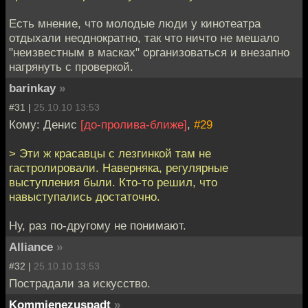
Есть мнение, что молодые люди у кинотеатра
отдыхали неоднократно, так что ничто не мешало
"неизвестным в масках" организоваться и внезапно
нагрянуть с проверкой.
barinkay
»
#31 |
25.10.10 13:53
Кому: Денис
[до-пролива-ближе]
,
#29
> Эти ж красавцы с лезгинкой там не
гастролировали. Наверняка, регулярные
выступления были. Кто-то решил, что
навыступались достаточно.
Ну, раз по-другому не понимают.
Alliance
»
#32 |
25.10.10 13:53
Пострадали за искусство.
Kommienezuspadt
»