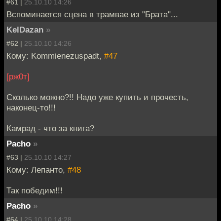
#61 |
25.10.10 14:26
Вспоминается сцена в трамвае из "Брата"...
KelDazan
»
#62 |
25.10.10 14:26
Кому: Kommienezuspadt,
#47
[рж0т]
Сколько можно?!! Надо уже купить и прочесть,
наконец-то!!!
Камрад - что за книга?
Pacho
»
#63 |
25.10.10 14:27
Кому: Лепанто,
#48
Так победим!!!
Pacho
»
#64 |
25.10.10 14:28