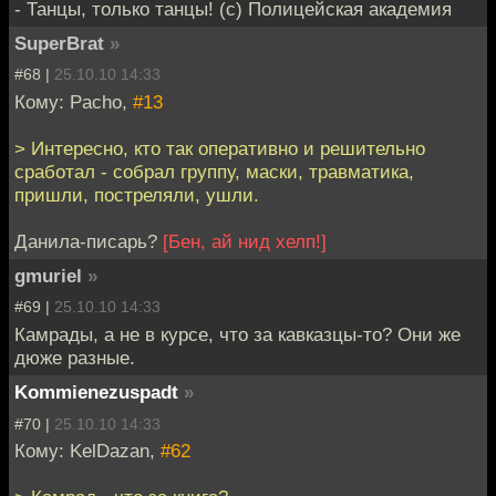
- Танцы, только танцы! (с) Полицейская академия
SuperBrat
»
#68 |
25.10.10 14:33
Кому: Pacho,
#13
> Интересно, кто так оперативно и решительно
сработал - собрал группу, маски, травматика,
пришли, постреляли, ушли.
Данила-писарь?
[Бен, ай нид хелп!]
gmuriel
»
#69 |
25.10.10 14:33
Камрады, а не в курсе, что за кавказцы-то? Они же
дюже разные.
Kommienezuspadt
»
#70 |
25.10.10 14:33
Кому: KelDazan,
#62