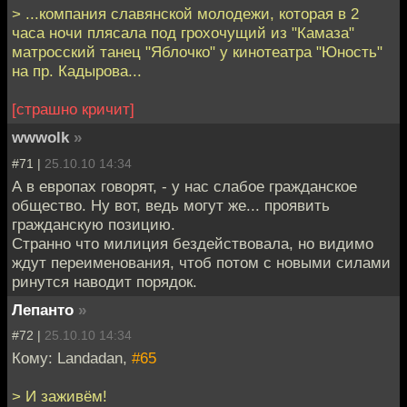
> ...компания славянской молодежи, которая в 2
часа ночи плясала под грохочущий из "Камаза"
матросский танец "Яблочко" у кинотеатра "Юность"
на пр. Кадырова...
[страшно кричит]
wwwolk
»
#71 |
25.10.10 14:34
А в европах говорят, - у нас слабое гражданское
общество. Ну вот, ведь могут же... проявить
гражданскую позицию.
Странно что милиция бездействовала, но видимо
ждут переименования, чтоб потом с новыми силами
ринутся наводит порядок.
Лепанто
»
#72 |
25.10.10 14:34
Кому: Landadan,
#65
> И заживём!