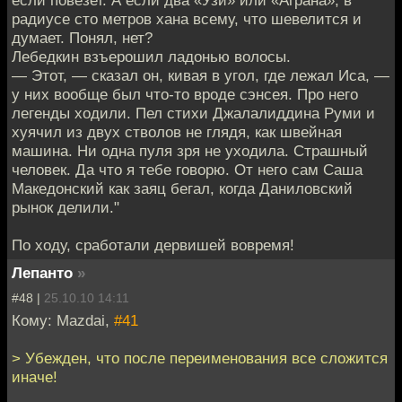
если повезет. А если два «Узи» или «Аграна», в
радиусе сто метров хана всему, что шевелится и
думает. Понял, нет?
Лебедкин взъерошил ладонью волосы.
— Этот, — сказал он, кивая в угол, где лежал Иса, —
у них вообще был что-то вроде сэнсея. Про него
легенды ходили. Пел стихи Джалалиддина Руми и
хуячил из двух стволов не глядя, как швейная
машина. Ни одна пуля зря не уходила. Страшный
человек. Да что я тебе говорю. От него сам Саша
Македонский как заяц бегал, когда Даниловский
рынок делили."
По ходу, сработали дервишей вовремя!
Лепанто
»
#48 |
25.10.10 14:11
Кому: Mazdai,
#41
> Убежден, что после переименования все сложится
иначе!