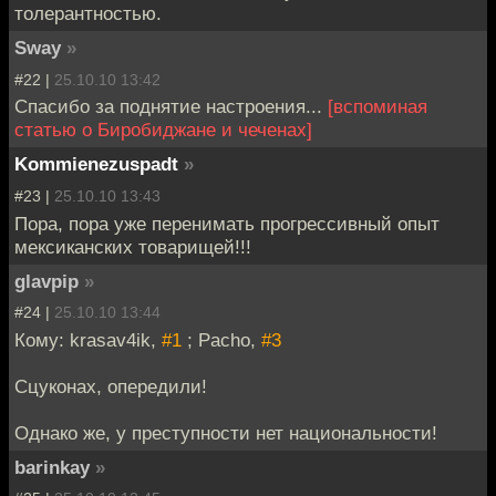
толерантностью.
Sway
»
#22 |
25.10.10 13:42
Спасибо за поднятие настроения...
[вспоминая
статью о Биробиджане и чеченах]
Kommienezuspadt
»
#23 |
25.10.10 13:43
Пора, пора уже перенимать прогрессивный опыт
мексиканских товарищей!!!
glavpip
»
#24 |
25.10.10 13:44
Кому: krasav4ik,
#1
; Pacho,
#3
Сцуконах, опередили!
Однако же, у преступности нет национальности!
barinkay
»