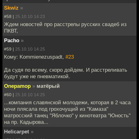
Skwiz
»
#58 |
25.10.10 14:23
Ждем новостей про расстрелы русских свадеб из
ПКВТ,
Pacho
»
#59 |
25.10.10 14:25
Кому: Kommienezuspadt,
#23
Да судя по всему, скоро дойдем. И расстреливать
будут уже не пневматикой.
Onepamop
»
матёрый
#60 |
25.10.10 14:25
...компания славянской молодежи, которая в 2 часа
ночи плясала под грохочущий из "Камаза"
матросский танец "Яблочко" у кинотеатра "Юность"
на пр. Кадырова...
Helicarpet
»