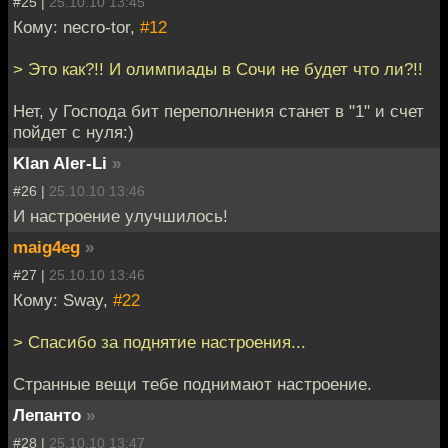
#25 |
25.10.10 13:45
Кому: necro-tor,
#12
> Это как?!! И олимпиады в Сочи не будет что ли?!!
Нет, у Господа бит переполнения станет в "1" и счет
пойдет с нуля:)
Klan Aler-Li
»
#26 |
25.10.10 13:46
И настроение улучшилось!
maig4eg
»
#27 |
25.10.10 13:46
Кому: Sway,
#22
> Спасибо за поднятие настроения...
Странные вещи тебе поднимают настроение.
Лепанто
»
#28 |
25.10.10 13:47