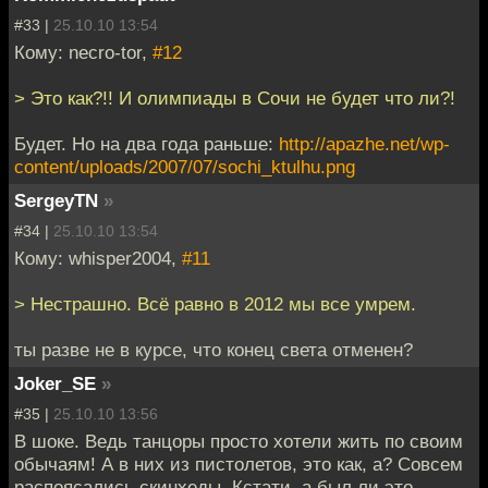
#33 |
25.10.10 13:54
Кому: necro-tor,
#12
> Это как?!! И олимпиады в Сочи не будет что ли?!
Будет. Но на два года раньше:
http://apazhe.net/wp-
content/uploads/2007/07/sochi_ktulhu.png
SergeyTN
»
#34 |
25.10.10 13:54
Кому: whisper2004,
#11
> Нестрашно. Всё равно в 2012 мы все умрем.
ты разве не в курсе, что конец света отменен?
Joker_SE
»
#35 |
25.10.10 13:56
В шоке. Ведь танцоры просто хотели жить по своим
обычаям! А в них из пистолетов, это как, а? Совсем
распоясались скинхеды. Кстати, а был ли это