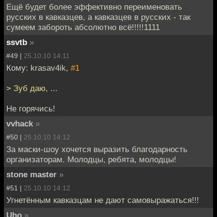
Ещё будет более эффективно переименовать
русских в кавказцев, а кавказцев в русских - так
сумеем забороть абсолютно всё!!!!!1111
ssvtb
»
#49 |
25.10.10 14:11
Кому: krasav4ik,
#1
> Зуб даю, ...
Не горячись!
vvhack
»
#50 |
25.10.10 14:12
За маски-шоу хочется выразить благодарность
организаторам. Молодцы, ребята, молодцы!
stone master
»
#51 |
25.10.10 14:12
Угнетённым кавказцам не дают самовыражаться!!!
Uho
»