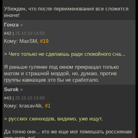
Убежден, что после переименования все сложится
иначе!
Гонzа
»
#42 |
25.10.10 13:59
Кому: MaxSM,
#19
> Чего только не сделаешь ради спокойного сна...
Я раньше гулянки под окном прекращал только
матом и страшной мордой, но, думаю, против
группы кавказцев это бы не сработало.
Surok
»
#43 |
25.10.10 13:59
Кому: krasav4ik,
#1
> русских скинхедов, видимо, уже ищут.
Да точно они... кто же еще мог помешать россиянам
отдыхать то!