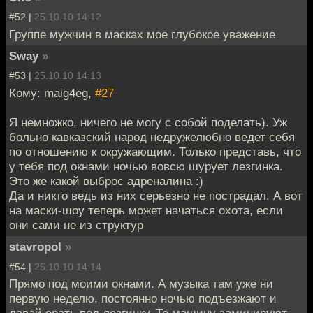
#52 |
25.10.10 14:12
Группе мужчин в масках мое глубокое уважение
Sway
»
#53 |
25.10.10 14:13
Кому: maig4eg,
#27
Я немножко, ничего не могу с собой поделать). Уж
больно кавказский народ недружелюбно ведет себя
по отношению к окружающим. Только представь, что
у тебя под окнами ночью вовсю шурует лезгинка.
Это же какой выброс адреналина :)
Да и никто ведь из них серьезно не пострадал. А вот
на маски-шоу теперь может начаться охота, если
они сами не из структур
stavropol
»
#54 |
25.10.10 14:14
Прямо под моими окнами. А музыка там уже ни
первую неделю, постоянно ночью подъезжают и