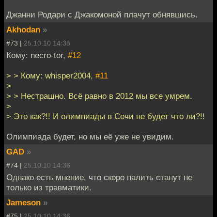
Джанни Родари с Джакомоной плачут обнявшись.
Akhodan
»
#73 |
25.10.10 14:35
Кому: necro-tor,
#12
> > Кому: whisper2004,
#11
>
> > Нестрашно. Всё равно в 2012 мы все умрем.
>
> Это как?!! И олимпиады в Сочи не будет что ли?!!
Олимпиада будет, но мы её уже не увидим.
GAD
»
#74 |
25.10.10 14:36
Однако есть мнение, что скоро палить станут не
только из травматики.
Jameson
»
#75 |
25.10.10 14:36