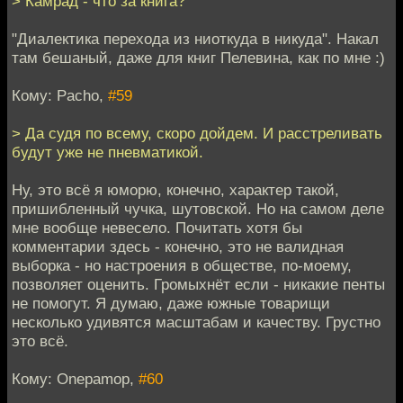
> Камрад - что за книга?
"Диалектика перехода из ниоткуда в никуда". Накал
там бешаный, даже для книг Пелевина, как по мне :)
Кому: Pacho,
#59
> Да судя по всему, скоро дойдем. И расстреливать
будут уже не пневматикой.
Ну, это всё я юморю, конечно, характер такой,
пришибленный чучка, шутовской. Но на самом деле
мне вообще невесело. Почитать хотя бы
комментарии здесь - конечно, это не валидная
выборка - но настроения в обществе, по-моему,
позволяет оценить. Громыхнёт если - никакие пенты
не помогут. Я думаю, даже южные товарищи
несколько удивятся масштабам и качеству. Грустно
это всё.
Кому: Onepamop,
#60