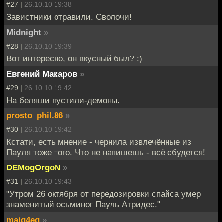
#27 |
26.10.10 19:38
Завистники отравили. Сволочи!
Midnight
»
#28 |
26.10.10 19:39
Вот интересно, он вкусный был? :)
Евгений Макаров
»
#29 |
26.10.10 19:42
На беляши пустили-демоны.
prosto_phil.86
»
#30 |
26.10.10 19:42
Кстати, есть мнение - чернила извлечённые из
Пауля тоже того. Что не напишешь - всё сбудется!
DEMogOrgoN
»
#31 |
26.10.10 19:43
"Утром 26 октября от передозировки спайса умер
знаменитый осьминог Пауль Атридес."
maig4eg
»