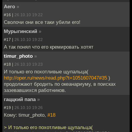
Aero
»
#16 |
26.10.10 19:22
Сволочи они все таки убили его!
Мурыгинский
»
#17 |
26.10.10 19:22
А так понял что его кремировать хотят
timur_photo
»
#18 |
26.10.10 19:23
И только его похотливые щупальца(
http://oper.ru/news/read.php?t=1051607047#35
)
продолжают бродить по океанариуму, в поисках
зазевавшихся работников.
гаццкий папа
»
#19 |
26.10.10 19:26
Кому: timur_photo,
#18
> И только его похотливые щупальца(