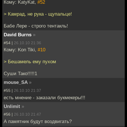
Кому: KatyKat,
#52
> Камрад, не рука - щупальце!
Бабе Лере - строго тентакль!
David Burns
»
#54 |
26.10.10 21:36
Кому: Kon Tiki,
#10
> Бешамель ему пухом
Суши Тако!!!!!1
mouse_SA
»
#55 |
26.10.10 21:37
есть мнение - заказали букмекеры!!!
Unlimit
»
#56 |
26.10.10 21:47
А памятник будут воздвигать?