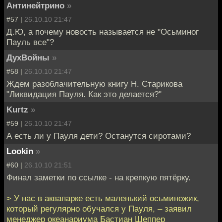
Антинейтрино
»
#57 |
26.10.10 21:47
Д.Ю, а почему новость называется не "Осьминог
Пауль все"?
ДухВойны
»
#58 |
26.10.10 21:47
Ждем разоблачительную книгу Н. Старикова
"Ликвидация Пауля. Как это делается?"
Kurtz
»
#59 |
26.10.10 21:47
А есть ли у Пауля дети? Останутся сиротами?
Lookin
»
#60 |
26.10.10 21:51
Финал заметки по ссылке - на крепкую пятёрку.
> У нас в аквапарке есть маленький осьминожик,
который регулярно обучался у Пауля, – заявил
менеджер океанариума Бастиан Шеппер