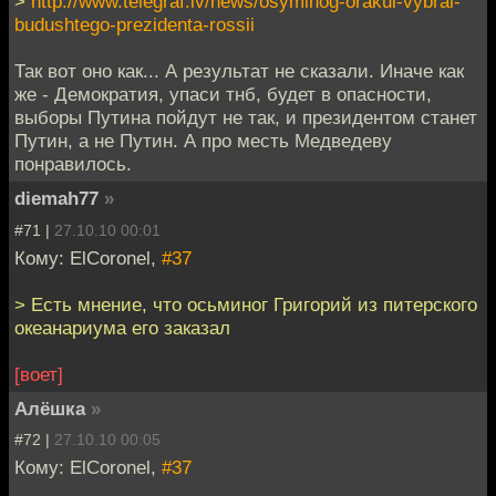
>
http://www.telegraf.lv/news/osyminog-orakul-vybral-
budushtego-prezidenta-rossii
Так вот оно как... А результат не сказали. Иначе как
же - Демократия, упаси тнб, будет в опасности,
выборы Путина пойдут не так, и президентом станет
Путин, а не Путин. А про месть Медведеву
понравилось.
diemah77
»
#71 |
27.10.10 00:01
Кому: ElCoronel,
#37
> Есть мнение, что осьминог Григорий из питерского
океанариума его заказал
[воет]
Алёшка
»
#72 |
27.10.10 00:05
Кому: ElCoronel,
#37