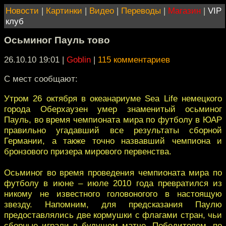
Новости
|
Картинки
|
Видео
|
Переводы
|
Магазин
|
VIP
клуб
Осьминог Пауль тово
26.10.10 19:01
|
Goblin
|
115 комментариев
С мест сообщают:
Утром 26 октября в океанариуме Sea Life немецкого
города Оберхаузен умер знаменитый осьминог
Пауль, во время чемпионата мира по футболу в ЮАР
правильно угадавший все результаты сборной
Германии, а также точно назвавший чемпиона и
бронзового призера мирового первенства.
Осьминог во время проведения чемпионата мира по
футболу в июне – июле 2010 года превратился из
никому не известного головоногого в настоящую
звезду. Напомним, для предсказания Паулю
предоставлялись две кормушки с флагами стран, чьи
сборные играли в будущем матче. Победителем, по