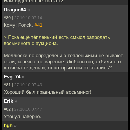
Нам будет его не хватать!
Dragon64
»
#80 |
27.10.10 07:14
Кому: Fonck,
#41
> Пока ещё тёпленький есть смысл запродать
восьминога с аукциона.
Моллюски по определению тепленькими не бывают,
если, конечно, не вареные. Любопытно, отбили его
хозяева те деньги, от которых они отказались?
Evg_74
»
#81 |
27.10.10 07:43
Хороший был правильный восьминог!
Erik
»
#82 |
27.10.10 07:47
Утонул наверно.
hgh
»