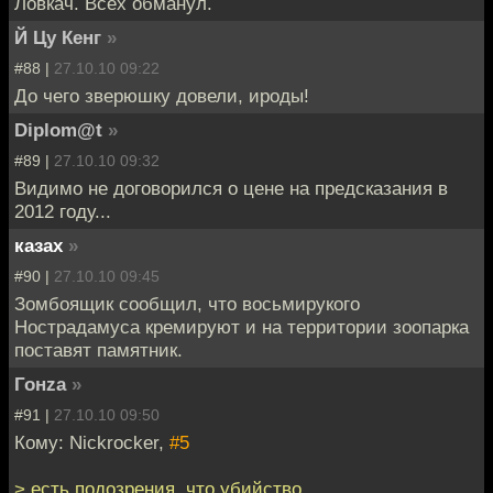
Ловкач. Всех обманул.
Й Цу Кенг
»
#88 |
27.10.10 09:22
До чего зверюшку довели, ироды!
Diplom@t
»
#89 |
27.10.10 09:32
Видимо не договорился о цене на предсказания в
2012 году...
казах
»
#90 |
27.10.10 09:45
Зомбоящик сообщил, что восьмирукого
Нострадамуса кремируют и на территории зоопарка
поставят памятник.
Гонzа
»
#91 |
27.10.10 09:50
Кому: Nickrocker,
#5
> есть подозрения, что убийство