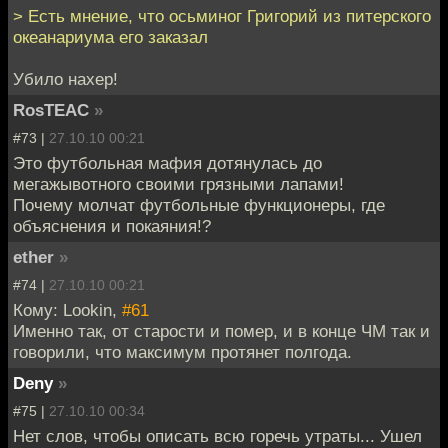
> Есть мнение, что осьминог Григорий из питерского
океанариума его заказал
Убило нахер!
RosTEAC
»
#73 |
27.10.10 00:21
Это футбольная мафия дотянулась до
мегажывотного своими грязными лапами!
Почему молчат футбольные функционеры, где
объяснения и покаяния!?
ether
»
#74 |
27.10.10 00:21
Кому: Lookin,
#61
Именно так, от старости и помер, и в конце ЧМ так и
говорили, что максимум протянет полгода.
Deny
»
#75 |
27.10.10 00:34
Нет слов, чтобы описать всю горечь утраты... Ушел