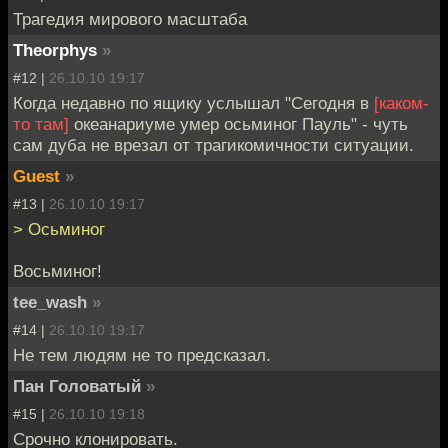
Трагедия мирового масштаба
Theorphys
»
#12 |
26.10.10 19:17
Когда недавно по ящику услышал "Сегодня в
[каком-
то там]
океанариуме умер осьминог Пауль" - чуть
сам дуба не врезал от трагикомичности ситуации.
Guest
»
#13 |
26.10.10 19:17
> Осьминог
Восьминог!
tee_wash
»
#14 |
26.10.10 19:17
Не тем людям не то предсказал.
Пан Головатый
»
#15 |
26.10.10 19:18
Срочно клонировать.