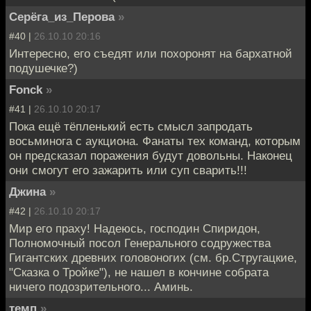
Серёга_из_Перова
»
#40 |
26.10.10 20:16
Интересно, его съедят или похоронят на бархатной
подушечке?)
Fonck
»
#41 |
26.10.10 20:17
Пока ещё тёпленький есть смысл запродать
восьминога с аукциона. Фанаты тех команд, которым
он предсказал поражения будут довольны. Наконец
они смогут его зажарить или суп сварить!!!
Джина
»
#42 |
26.10.10 20:17
Мир его праху! Надеюсь, господин Спиридон,
Полномочный посол Генерального содружества
Гигантских древних головоногих (см. бр.Стругацкие,
"Сказка о Тройке"), не нашел в кончине собрата
ничего подозрительного... Аминь.
темп
»