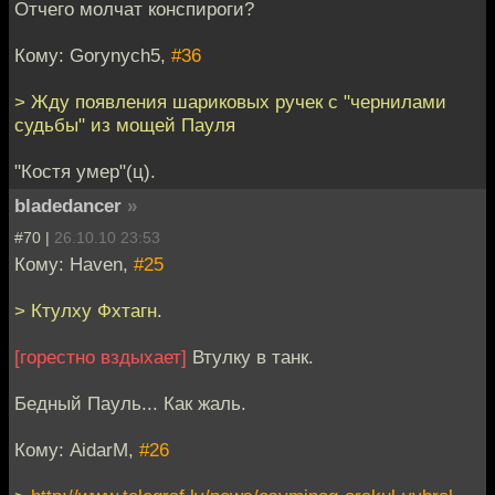
Отчего молчат конспироги?
Кому: Gorynych5,
#36
> Жду появления шариковых ручек с "чернилами
судьбы" из мощей Пауля
"Костя умер"(ц).
bladedancer
»
#70 |
26.10.10 23:53
Кому: Haven,
#25
> Ктулху Фхтагн.
[горестно вздыхает]
Втулку в танк.
Бедный Пауль... Как жаль.
Кому: AidarM,
#26