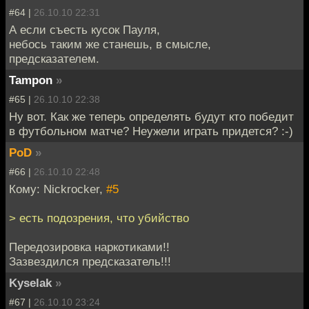
#64 |
26.10.10 22:31
А если съесть кусок Пауля,
небось таким же станешь, в смысле,
предсказателем.
Tampon
»
#65 |
26.10.10 22:38
Ну вот. Как же теперь определять будут кто победит
в футбольном матче? Неужели играть придется? :-)
PoD
»
#66 |
26.10.10 22:48
Кому: Nickrocker,
#5
> есть подозрения, что убийство
Передозировка наркотиками!!
Зазвездился предсказатель!!!
Kyselak
»
#67 |
26.10.10 23:24