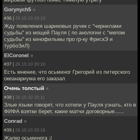
Gorynych5
»
#36 |
26.10.10 20:10
Жду появления шариковых ручек с "чернилами
судьбы" из мощей Пауля ( по анологии с "мелом
судьбы" из кинофильмы про гр-ку ФрискЭ и
турбоЗиЛ)
ElCoronel
»
#37 |
26.10.10 20:10
Есть мнение, что осьминог Григорий из питерского
океанариума его заказал
Очень толстый
»
#38 |
26.10.10 20:11
Злые языки говорят, что хотели у Пауля узнать, кто в
ФИФА взятки берет, какие матчи договорные......
Conrad
»
#39 |
26.10.10 20:16
Жалко осьминога :(