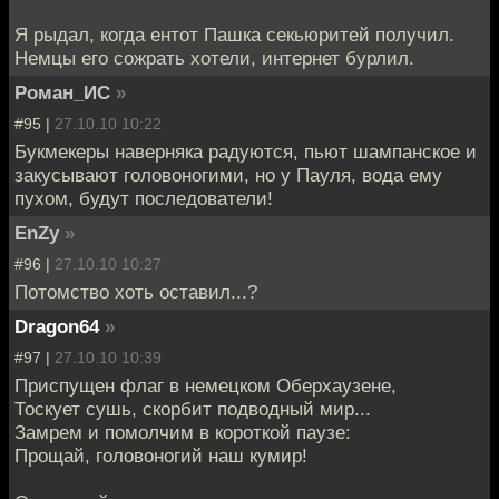
Я рыдал, когда ентот Пашка секьюритей получил.
Немцы его сожрать хотели, интернет бурлил.
Роман_ИС
»
#95 |
27.10.10 10:22
Букмекеры наверняка радуются, пьют шампанское и
закусывают головоногими, но у Пауля, вода ему
пухом, будут последователи!
EnZy
»
#96 |
27.10.10 10:27
Потомство хоть оставил...?
Dragon64
»
#97 |
27.10.10 10:39
Приспущен флаг в немецком Оберхаузене,
Тоскует сушь, скорбит подводный мир...
Замрем и помолчим в короткой паузе:
Прощай, головоногий наш кумир!