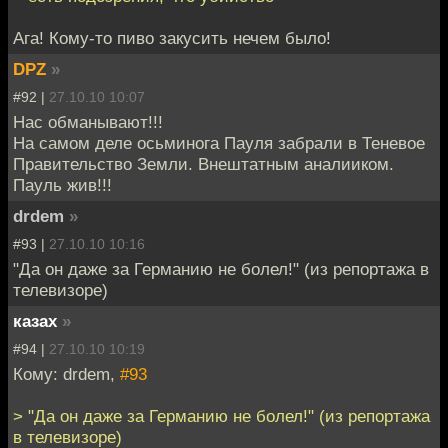
Ага! Кому-то пиво закусить нечем было!
DPZ
»
#92 |
27.10.10 10:07
Нас обманывают!!!
На самом деле осьминога Пауля забрали в Теневое
Правительство Земли. Внештатным аналииком.
Пауль жив!!!
drdem
»
#93 |
27.10.10 10:16
"Да он даже за Германию не болел!" (из репортажа в
телевизоре)
казах
»
#94 |
27.10.10 10:19
Кому: drdem,
#93
> "Да он даже за Германию не болел!" (из репортажа
в телевизоре)