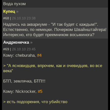
Вода пухом
Купец
»
#68 |
26.10.10 23:38
Надпись на аквариуме - "И так будет с каждым!".
Естественно, по немецки. Почерком Швайнштайгера!
Интересно, кто будет преемником восьминога?
Андрюнечка
»
#69 |
26.10.10 23:45
Кому: cheburaha,
#4
> "А ясновидцев, впрочем, как и очевидцев, во все
века"
БТП, землячка, БТП!!!
Кому: Nickrocker,
#5
> есть подозрения, что убийство