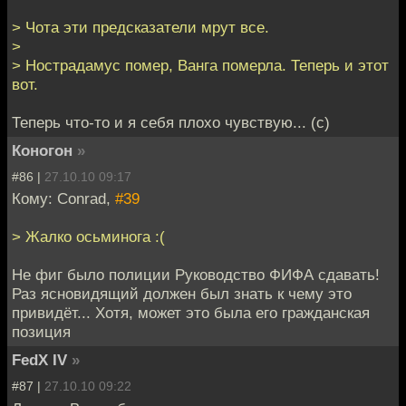
> Чота эти предсказатели мрут все.
>
> Нострадамус помер, Ванга померла. Теперь и этот
вот.
Теперь что-то и я себя плохо чувствую... (с)
Коногон
»
#86 |
27.10.10 09:17
Кому: Conrad,
#39
> Жалко осьминога :(
Не фиг было полиции Руководство ФИФА сдавать!
Раз ясновидящий должен был знать к чему это
привидёт... Хотя, может это была его гражданская
позиция
FedX IV
»
#87 |
27.10.10 09:22