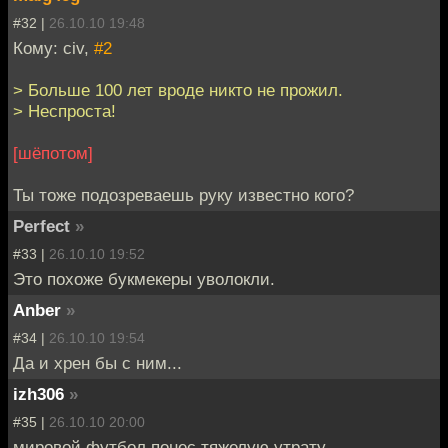
#32 |
26.10.10 19:48
Кому: civ,
#2
> Больше 100 лет вроде никто не прожил.
> Неспроста!
[шёпотом]
Ты тоже подозреваешь руку известно кого?
Perfect
»
#33 |
26.10.10 19:52
Это похоже букмекеры уволокли.
Anber
»
#34 |
26.10.10 19:54
Да и хрен бы с ним...
izh306
»
#35 |
26.10.10 20:00
мировой футбол понес тяжелую утрату