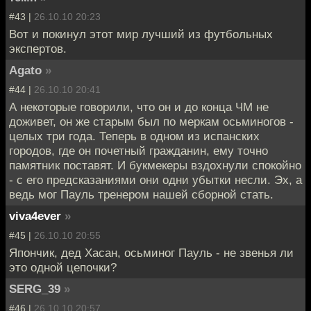
#43 |
26.10.10 20:23
Вот и покинул этот мир лучший из футбольных
экспертов.
Agato
»
#44 |
26.10.10 20:41
А некоторые говорили, что он и до конца ЧМ не
доживет, он же старым был по меркам осьминогов -
целых три года. Теперь в одном из испанских
городов, где он почетный гражданин, ему точно
памятник поставят. И букмекеры вздохнули спокойно
- с его предсказаниями они одни убытки несли. Эх, а
ведь мог Пауль тренером нашей сборной стать.
viva4ever
»
#45 |
26.10.10 20:55
Япончик, дед Хасан, осьминог Пауль - не звенья ли
это одной цепочки?
SERG_39
»
#46 |
26.10.10 20:57