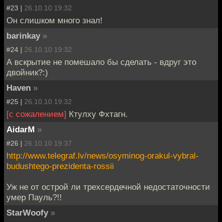
#23 |
26.10.10 19:32
Он слишком много знал!
barinkay
»
#24 |
26.10.10 19:32
А вскрытие не помешало бы сделать - вдруг это
двойник?:)
Haven
»
#25 |
26.10.10 19:32
[c сожалением]
Ктулху Фхтагн.
AidarM
»
#26 |
26.10.10 19:37
http://www.telegraf.lv/news/osyminog-orakul-vybral-
budushtego-prezidenta-rossii
Уж не от острой ли трехсердечной недостаточности
умер Пауль?!!
StarWoofy
»