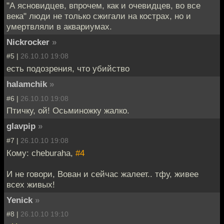
"А ясновидцев, впрочем, как и очевидцев, во все
века" люди не только сжигали на кострах, но и
умертвляли в аквариумах.
Nickrocker
»
#5 |
26.10.10 19:08
есть подозрения, что убийство
halamchik
»
#6 |
26.10.10 19:08
Птичку, ой! Осьминожку жалко.
glavpip
»
#7 |
26.10.10 19:08
Кому: cheburaha,
#4
И не говори, Вован и сейчас жалеет.. тфу, живее
всех живых!
Yenick
»
#8 |
26.10.10 19:10