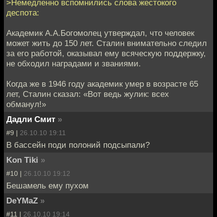
>Немедленно вспомнились слова жестокого
деспота:
Академик А.А.Богомолец утверждал, что человек
может жить до 150 лет. Сталин внимательно следил
за его работой, оказывал ему всяческую поддержку,
не обходил наградами и званиями.
Когда же в 1946 году академик умер в возрасте 65
лет, Сталин сказал: «Вот ведь жулик: всех
обманул!»
Дадли Смит
»
#9 |
26.10.10 19:11
В бассейн поди полоний подсыпали?
Kon Tiki
»
#10 |
26.10.10 19:12
Бешамель ему пухом
DeYMaZ
»
#11 |
26.10.10 19:14