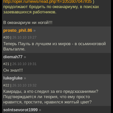
http://oper.ru/news/read.php?t=1051607047#35
)
продолжают бродить по океанариуму, в поисках
зазевавшихся работников.
В океанариум ни ногой!!!
prosto_phil.86
»
#20 |
26.10.10 19:27
Теперь Пауль в лучшем из миров - в осьминоговой
Вальгалле.
diemah77
»
#21 |
26.10.10 19:31
Он знал!!!
lukegluke
»
#22 |
26.10.10 19:32
Камрады, а кто следил за его предсказаниями?
Подтверждается ли теория, что ему просто
нравится, простите, нравился желтый цвет?
solntsevorot1999
»