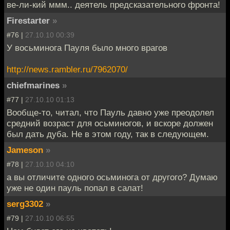
ве-ли-кий ммм.. деятель предсказательного фронта!
Firestarter
»
#76 |
27.10.10 00:39
У восьминога Пауля было много врагов
http://news.rambler.ru/7962070/
chiefmarines
»
#77 |
27.10.10 01:13
Вообще-то, читал, что Пауль давно уже преодолел
средний возраст для осьминогов, и вскоре должен
был дать дуба. Не в этом году, так в следующем.
Jameson
»
#78 |
27.10.10 04:10
а вы отличите одного осьминога от другого? Думаю
уже не один пауль попал в салат!
serg3302
»
#79 |
27.10.10 06:55