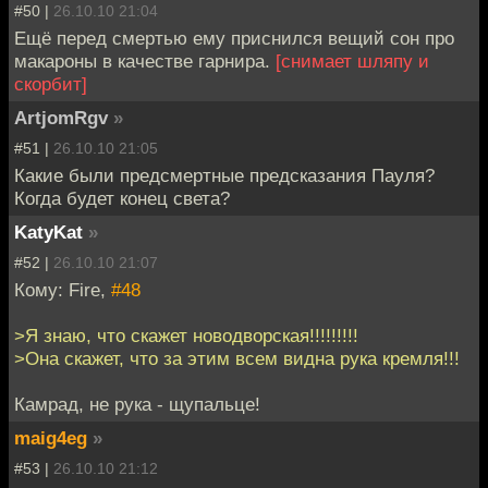
#50 |
26.10.10 21:04
Ещё перед смертью ему приснился вещий сон про
макароны в качестве гарнира.
[снимает шляпу и
скорбит]
ArtjomRgv
»
#51 |
26.10.10 21:05
Какие были предсмертные предсказания Пауля?
Когда будет конец света?
KatyKat
»
#52 |
26.10.10 21:07
Кому: Fire,
#48
>Я знаю, что скажет новодворская!!!!!!!!!
>Она скажет, что за этим всем видна рука кремля!!!
Камрад, не рука - щупальце!
maig4eg
»
#53 |
26.10.10 21:12