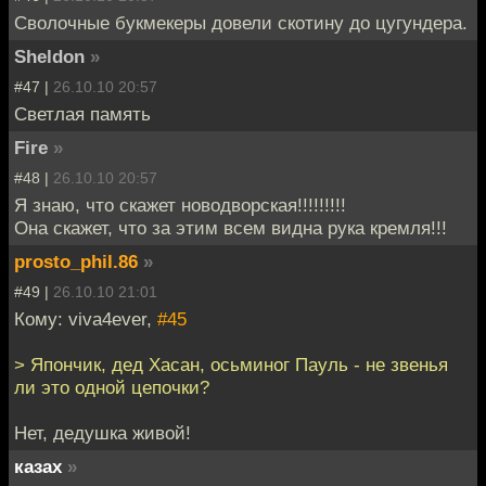
Сволочные букмекеры довели скотину до цугундера.
Sheldon
»
#47 |
26.10.10 20:57
Светлая память
Fire
»
#48 |
26.10.10 20:57
Я знаю, что скажет новодворская!!!!!!!!!
Она скажет, что за этим всем видна рука кремля!!!
prosto_phil.86
»
#49 |
26.10.10 21:01
Кому: viva4ever,
#45
> Япончик, дед Хасан, осьминог Пауль - не звенья
ли это одной цепочки?
Нет, дедушка живой!
казах
»