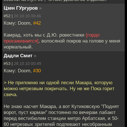
Цзен ГУргуров
»
#52 |
28.10.10 00:46
Кому: Doom,
#42
Камрад, хоть мы с Д.Ю. ровестники
[гордо
прохаживается]
, волосяной покров на голове у меня
нормальный.
Дадли Смит
»
#53 |
28.10.10 00:49
Кому: Doom,
#30
> Не припомню ни одной песни Макара, которую
можно нетрезвым покричать. Ну не же Пока горит
свеча.
Не знаю насчет Макара, а вот Кутиковскую "Поднят
ворот, пуст карман" постоянно по вечерам лабают
перед вестибюлем станции метро Арбатская, и 50-
60 нетрезвых зрителей подпевают несобранным