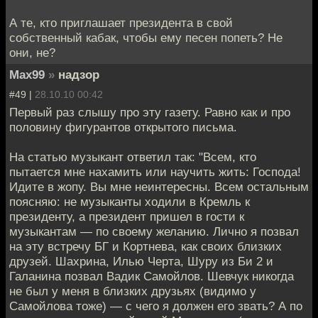
А те, кто приглашает президента в свой
собственный кабак, чтобы ему песен попеть? Не
они, не?
Max99
»
надзор
#49 |
28.10.10 00:42
Первый раз слышу про эту газету. Равно как и про
половину фигурантов открытого письма.
На статью музыкант ответил так: "Всем, кто
пытается мне нахамить или научить жить: Господа!
Идите в жопу. Вы мне неинтересны. Всем остальным
поясняю: не музыканты ходили в Кремль к
президенту, а президент пришел в гости к
музыкантам — по своему желанию. Лично я позвал
на эту встречу БГ и Кортнева, как своих близких
друзей. Шахрина, Илью Черта, Шуру из Би 2 и
Галанина позвал Вадик Самойлов. Шевчук никогда
не был у меня в близких друзьях (видимо у
Самойлова тоже) — с чего я должен его звать? А по