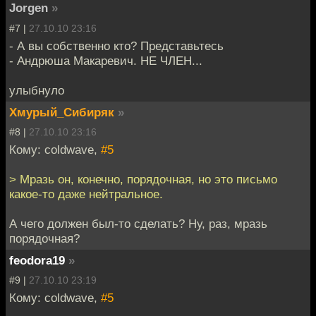
Jorgen
»
#7 |
27.10.10 23:16
- А вы собственно кто? Представьтесь
- Андрюша Макаревич. НЕ ЧЛЕН...
улыбнуло
Хмурый_Сибиряк
»
#8 |
27.10.10 23:16
Кому: coldwave,
#5
> Мразь он, конечно, порядочная, но это письмо
какое-то даже нейтральное.
А чего должен был-то сделать? Ну, раз, мразь
порядочная?
feodora19
»
#9 |
27.10.10 23:19
Кому: coldwave,
#5