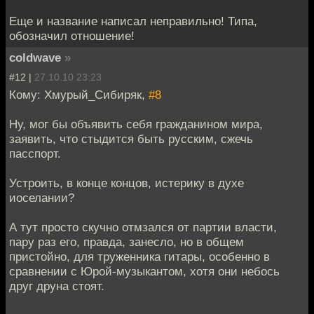
Еще и название написал неправильно! Типа,
обозначил отношение!
coldwave
»
#12 |
27.10.10 23:23
Кому: Хмурый_Сибиряк,
#8
Ну, мог бы объявить себя гражданином мира,
заявить, что стыдится быть русским, сжечь
пасспорт.
Устроить, в конце концов, истерику в духе
иоселании?
А тут просто скучно отмзался от партии власти,
пару раз его, правда, занесло, но в общем
пристойно, для труженника гитары, особенно в
сравнении с Юрой-музыкантом, хотя они небось
друг друна стоят.