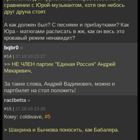
сравнении с Юрой-музыкантом, хотя они небось
друг друна стоят.
А как должен был? С песнями и прибаутками? Как
Юра - матюгами расписать в жж, как он весь это
кровавый режим ненавидит?
bqbr0
»
#14 |
27.10.10 23:27
>> НЕ ЧЛЕН партии "Единая Россия" Андрей
Мвкаревич,
За такие слова, Андрей Вадимович, можно и
партбилет на стол положить!
racibetta
»
#15 |
27.10.10 23:30
Кому: coldwave,
#5
> Шахрина и Бычкова поносить, как Бабалера.