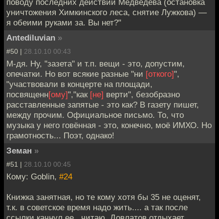
поводу последних действий Медведева (остановка
уничтожения Химкинского леса, снятие Лужкова) —
я обеими руками за. Вы нет?"
Antediluvian
»
#50 |
28.10.10 00:43
М-дя. Ну, "зазета" и т.п. вещи - это, допустим,
опечатки. Но вот всякие разные "ни
[откого]
",
"участвовали в концерте на площади,
посвященн
[ому]
","как
[не]
верти", безобразно
расставленные запятые - это как? В газету пишет,
между прочим. Официальное письмо. То, что
музыка у него говённая - это, конечно, моё ИМХО. Но
грамотность... Поэт, однако!
Земан
»
#51 |
28.10.10 00:45
Кому: Goblin,
#24
Книжка занятная, но те кому хотя бы 35 не оценят,
т.к. в советское время надо жить.... а так после
ссылки качнул ее , читаю, Довлатов отдыхает