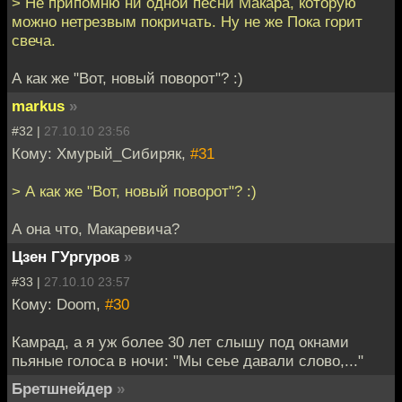
> Не припомню ни одной песни Макара, которую
можно нетрезвым покричать. Ну не же Пока горит
свеча.
А как же "Вот, новый поворот"? :)
markus
»
#32 |
27.10.10 23:56
Кому: Хмурый_Сибиряк,
#31
> А как же "Вот, новый поворот"? :)
А она что, Макаревича?
Цзен ГУргуров
»
#33 |
27.10.10 23:57
Кому: Doom,
#30
Камрад, а я уж более 30 лет слышу под окнами
пьяные голоса в ночи: "Мы сеье давали слово,..."
Бретшнейдер
»