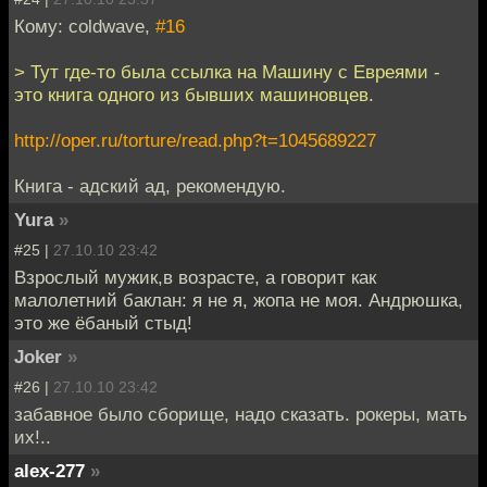
Кому: coldwave,
#16
> Тут где-то была ссылка на Машину с Евреями -
это книга одного из бывших машиновцев.
http://oper.ru/torture/read.php?t=1045689227
Книга - адский ад, рекомендую.
Yura
»
#25 |
27.10.10 23:42
Взрослый мужик,в возрасте, а говорит как
малолетний баклан: я не я, жопа не моя. Андрюшка,
это же ёбаный стыд!
Joker
»
#26 |
27.10.10 23:42
забавное было сборище, надо сказать. рокеры, мать
их!..
alex-277
»