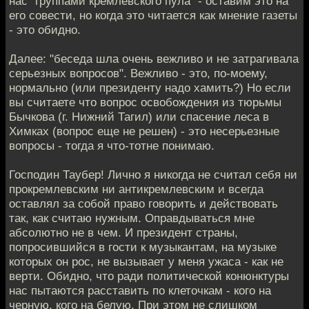
нас "группами кремлевского пула" - оставим это на
его совести, но когда это читается как мнение газеты
- это обидно.
Далее: "беседа шла очень вежливо и не затрагивала
серьезных вопросов". Вежливо - это, по-моему,
нормально (или президенту надо хамить?) Но если
вы считаете что вопрос освобождения из тюрьмы
Бычкова (г. Нижний Тагил) или спасение леса в
Химках (вопрос еще не решен) - это несерьезные
вопросы - тогда я что-тотне понимаю.
Господин Таубер! Лично я никогда не считал себя ни
прокремлевским ни антикремлевским и всегда
оставлял за собой право говорить и действовать
так, как считаю нужным. Оправдываться мне
абсолютно не в чем. И президент страны,
попросившийся в гости к музыкантам, на музыке
которых он рос, не вызывает у меня ужаса - как не
верти. Обидно, что ради политической конюнктуры
нас пытаются расставить по клеточкам - кого на
черную, кого на белую. При этом не слишком