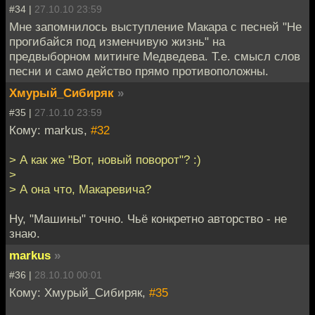
#34 |
27.10.10 23:59
Мне запомнилось выступление Макара с песней "Не
прогибайся под изменчивую жизнь" на
предвыборном митинге Медведева. Т.е. смысл слов
песни и само действо прямо противоположны.
Хмурый_Сибиряк
»
#35 |
27.10.10 23:59
Кому: markus,
#32
> А как же "Вот, новый поворот"? :)
>
> А она что, Макаревича?
Ну, "Машины" точно. Чьё конкретно авторство - не
знаю.
markus
»
#36 |
28.10.10 00:01
Кому: Хмурый_Сибиряк,
#35