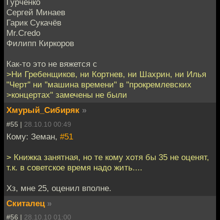
Гурченко
Сергей Минаев
Гарик Сукачёв
Mr.Credo
Филипп Киркоров
Как-то это не вяжется с
>Ни Гребенщиков, ни Кортнев, ни Шахрин, ни Илья
"Черт" ни "машина времени" в "прокремлевских
>концертах" замечены не были
Хмурый_Сибиряк
»
#55 |
28.10.10 00:49
Кому: Земан,
#51
> Книжка занятная, но те кому хотя бы 35 не оценят,
т.к. в советское время надо жить....
Хз, мне 25, оценил вполне.
Скиталец
»
#56 |
28.10.10 01:00