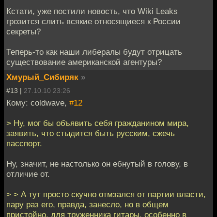
Кстати, уже постили новость, что Wiki Leaks
грозится слить всякие относящиеся к России
секреты?
Теперь-то как наши либералы будут отрицать
существование американской агентуры?
Хмурый_Сибиряк
»
#13 |
27.10.10 23:26
Кому: coldwave,
#12
> Ну, мог бы объявить себя гражданином мира,
заявить, что стыдится быть русским, сжечь
пасспорт.
Ну, значит, не настолько он ебнутый в голову, в
отличие от.
> > А тут просто скучно отмзался от партии власти,
пару раз его, правда, занесло, но в общем
пристойно, для труженника гитары, особенно в