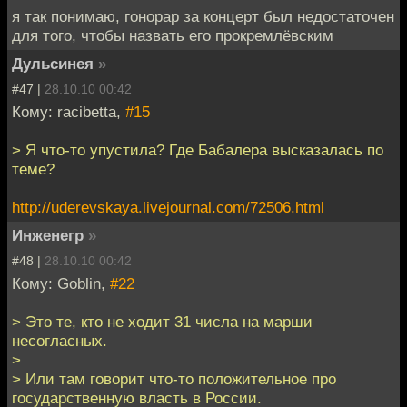
я так понимаю, гонорар за концерт был недостаточен
для того, чтобы назвать его прокремлёвским
Дульсинея
»
#47 |
28.10.10 00:42
Кому: racibetta,
#15
> Я что-то упустила? Где Бабалера высказалась по
теме?
http://uderevskaya.livejournal.com/72506.html
Инженегр
»
#48 |
28.10.10 00:42
Кому: Goblin,
#22
> Это те, кто не ходит 31 числа на марши
несогласных.
>
> Или там говорит что-то положительное про
государственную власть в России.