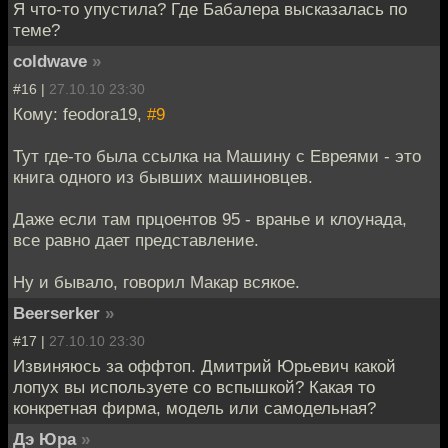
Я что-то упустила? Где Бабалера высказалась по
теме?
coldwave
»
#16 |
27.10.10 23:30
Кому: feodora19,
#9
Тут где-то была ссылка на Машину с Евреями - это
книга одного из бывших машиновцев.
Даже если там прцоентов 95 - вранье и клоунада,
все равно дает представление.
Ну и бывало, говорил Макар всякое.
Beerserker
»
#17 |
27.10.10 23:30
Извиняюсь за оффтоп. Дмитрий Юрьевич какой
лопух вы используете со вспышкой? Какая то
конкретная фирма, модель или самодельная?
Дэ Юра
»