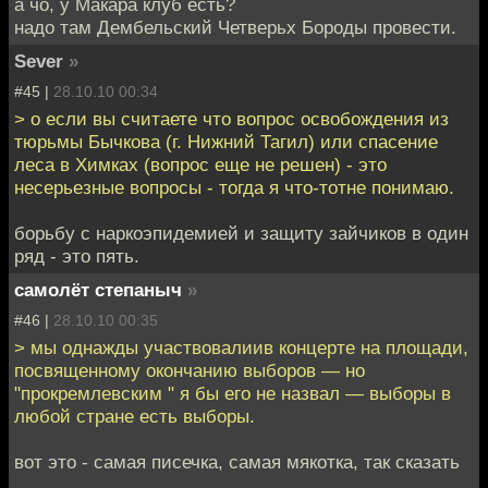
а чо, у Макара клуб есть?
надо там Дембельский Четверьх Бороды провести.
Sever
»
#45 |
28.10.10 00:34
> о если вы считаете что вопрос освобождения из
тюрьмы Бычкова (г. Нижний Тагил) или спасение
леса в Химках (вопрос еще не решен) - это
несерьезные вопросы - тогда я что-тотне понимаю.
борьбу с наркоэпидемией и защиту зайчиков в один
ряд - это пять.
самолёт степаныч
»
#46 |
28.10.10 00:35
> мы однажды участвовалиив концерте на площади,
посвященному окончанию выборов — но
"прокремлевским " я бы его не назвал — выборы в
любой стране есть выборы.
вот это - самая писечка, самая мякотка, так сказать