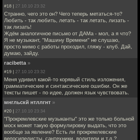
#18 |
27.10.10 23:32
Странно, чего это он? Чего теперь метаться-то?
Любить - так любить, летать - так летать, лизать -
так лизать!
Ждём аналогичное письмо от ДАМа - мол, а я что?
Я не музыкант, "Машину Времени" не слушаю,
просто мимо с работы проходил, гляжу - клуб. Дай,
думаю, зайду.
racibetta
»
#19 |
27.10.10 23:32
Меня удивил какой-то корявый стиль изложения,
грамматические и синтаксические ошибки. Он же
тексты пишет - по идее, должен язык чувствовать.
мнгльскй нтллгнт
»
#20 |
27.10.10 23:34
"Прокремлевские музыканты" это же только больной
моск может такую формулировку выдать, что это
вообще за явление? Есть ли прокремлевские
велосипедисты, сантехники, водители и т.д.?