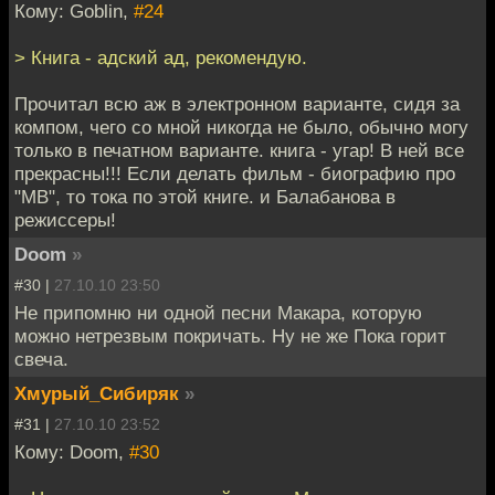
Кому: Goblin,
#24
> Книга - адский ад, рекомендую.
Прочитал всю аж в электронном варианте, сидя за
компом, чего со мной никогда не было, обычно могу
только в печатном варианте. книга - угар! В ней все
прекрасны!!! Если делать фильм - биографию про
"МВ", то тока по этой книге. и Балабанова в
режиссеры!
Doom
»
#30 |
27.10.10 23:50
Не припомню ни одной песни Макара, которую
можно нетрезвым покричать. Ну не же Пока горит
свеча.
Хмурый_Сибиряк
»
#31 |
27.10.10 23:52
Кому: Doom,
#30