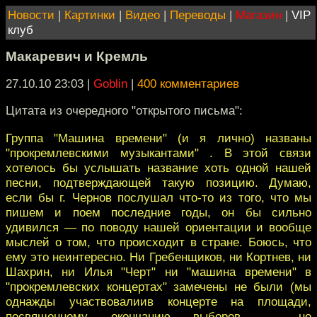
Новости
|
Картинки
|
Видео
|
Переводы
|
Магазин
|
VIP
клуб
Макаревич и Кремль
27.10.10 23:03
|
Goblin
|
400 комментариев
Цитата из очередного "открытого письма":
Группа "Машина времени" (и я лично) названы
"прокремлевскими музыкантами" . В этой связи
хотелось бы услышать название хоть одной нашей
песни, подтверждающей такую позицию. Думаю,
если бы г. Чернов послушал что-то из того, что мы
пишем и поем последние годы, он бы сильно
удивился — по поводу нашей ориентации и вообще
мыслей о том, что происходит в стране. Боюсь, что
ему это неинтересно. Ни Гребенщиков, ни Кортнев, ни
Шахрин, ни Илья "Черт" ни "машина времени" в
"прокремлевских концертах" замечены не были (мы
однажды участвовалиив концерте на площади,
посвященному окончанию выборов — но