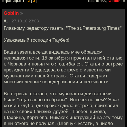
cтраницы: 1 |
2
|
3
|
4
всего: 400,
Goblin
: 5
Goblin
»
#1 |
27.10.10 23:03
Главному редактору газеты "The st.Petersburg Times"
Уважаемый господин Таубер!
Ваша зазета всегда виделась мне образцом
непредвзятости. 15 октября я прочитал в ней статью
г. Чернова и понял что я ошибался. Статья о встрече
президента Медведева о встрече с известными
музыкантами нашей страны. Статья содержит
многочисленные передергивания и неточности.
Во-первых, сказано, что музыканты для встречи
были "тщательно отобраны". Интересно, кем? Я как
хозяин клуба, где происходила встреча, пригласил
на нее своих близких друзей - Гребенщикова,
Шахрина, Кортнева. Никаких инструкций на эту тему
я ни откого не получал. (Шевчук, кстати, в число