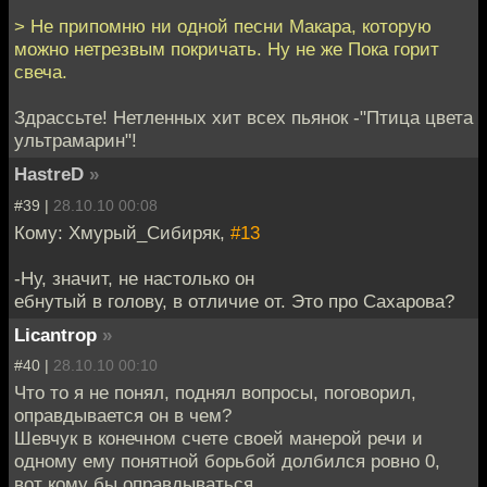
> Не припомню ни одной песни Макара, которую
можно нетрезвым покричать. Ну не же Пока горит
свеча.
Здрассьте! Нетленных хит всех пьянок -"Птица цвета
ультрамарин"!
HastreD
»
#39 |
28.10.10 00:08
Кому: Хмурый_Сибиряк,
#13
-Ну, значит, не настолько он
ебнутый в голову, в отличие от. Это про Сaхaровa?
Licantrop
»
#40 |
28.10.10 00:10
Что то я не понял, поднял вопросы, поговорил,
оправдывается он в чем?
Шевчук в конечном счете своей манерой речи и
одному ему понятной борьбой долбился ровно 0,
вот кому бы оправдываться.