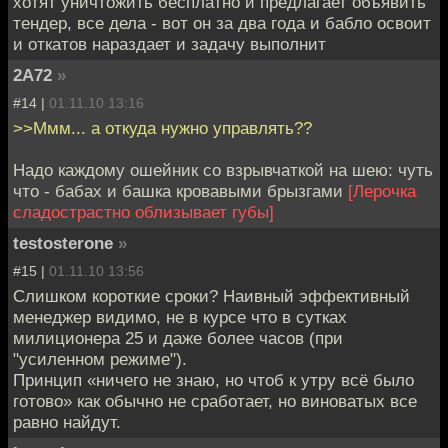
хотят уничтожить бесплатно и предлагает объявить
тендер, все дела - вот он за два года и бабло освоит
и откатов нараздает и задачу выполнит
2A72
»
#14 |
01.11.10 13:16
>>Ммм... а откуда нужно управлять??
Надо каждому ошейник со взрывчаткой на шею: чуть
что - бабах и башка кровавыми брызгами
[Лерочка
сладострастно облизывает губы]
testosterone
»
#15 |
01.11.10 13:56
Слишком короткие сроки? Наивный эффективный
менеджер видимо, не в курсе что в сутках
милиционера 25 и даже более часов (при
"усиленном режиме").
Принцип «ничего не знаю, но чтоб к утру всё было
готово» как обычно не сработает, но виноватых все
равно найдут.