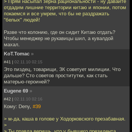
> Прям насыпал зерна рациональности - ну давайте
отдадим лишние территории китаю и японии, потом
покаемся и все умрем, что бы не раздражать
"белых" людей!
Разве что колонию, где он сидит Китаю отдать?
Чтобы менеджер не рукавицы шил, а кувалдой
махал.
KoT.Tomac
»
#41 |
02.11.10 02:15
Это пиздец, товарищи, ЗК советует милиции. Что
дальше? Сто советов проститутки, как стать
матерью-героиней?
Eugene 69
»
#42 |
02.11.10 02:16
Кому: Deny,
#39
> м-да, каша в голове у Ходорковского презабавная.
>
> Ты правда веришь, что у бывшего президента