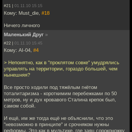
#21 |
01.11.10 15:15
Кому: Must_die,
#18
Ничего личного
Маленький Друг
»
#22 |
01.11.10 15:45
Кому: AI-04,
#4
> Непонятно, как в "проклятом совке" умудрялись
управлять на территории, гораздо большей, чем
нынешняя?
Все просто ходили под тяжёлым гнётом
тоталитаризма - короткимим перебежками по 50
метров, ну и дух кровавого Сталина крепок был,
самом собой.
И ещё, им же тогда ещё не объяснили, что это
"невозможно в принципе" и срочняком нужны
реформы. Это как в мультике, где заяц сороконожку