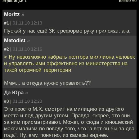
cтраницы: 1
всего: 50
Moritz
»
#1 |
01.11.10 12:13
Пускай у нас ещё ЗК к реформе руку приложат, ага.
Metodist
»
#2 |
01.11.10 12:16
> Ну невозможно набрать полтора миллиона человек
и управлять ими эффективно из министерства на
такой огромной территории
Ммм... а откуда нужно управлять??
Дэ Юра
»
#3 |
01.11.10 12:23
Это просто М.Х. смотрит на милицию из другого
места и под другим углом. Правда, скорее, это они
за ним присматривают. Может, отсюда и юношеский
максимализм по поводу того, что "а вот он бы за два
года". Ну, ему, понятно, из камеры виднее.