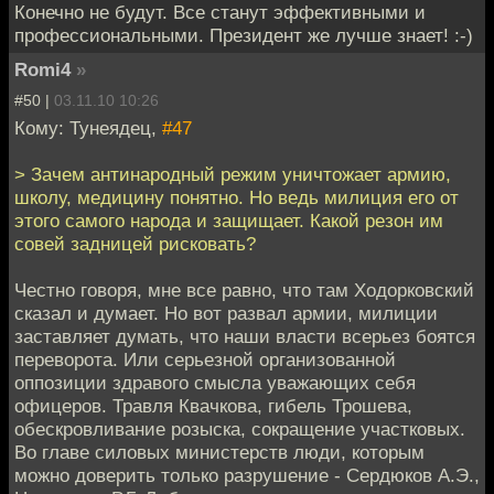
Конечно не будут. Все станут эффективными и
профессиональными. Президент же лучше знает! :-)
Romi4
»
#50 |
03.11.10 10:26
Кому: Тунеядец,
#47
> Зачем антинародный режим уничтожает армию,
школу, медицину понятно. Но ведь милиция его от
этого самого народа и защищает. Какой резон им
совей задницей рисковать?
Честно говоря, мне все равно, что там Ходорковский
сказал и думает. Но вот развал армии, милиции
заставляет думать, что наши власти всерьез боятся
переворота. Или серьезной организованной
оппозиции здравого смысла уважающих себя
офицеров. Травля Квачкова, гибель Трошева,
обескровливание розыска, сокращение участковых.
Во главе силовых министерств люди, которым
можно доверить только разрушение - Сердюков А.Э.,