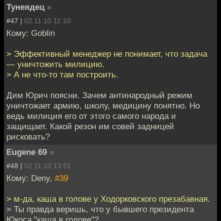
Тунеядец
»
#47 |
02.11.10 11:10
Кому: Goblin
> Эффективный менеджер не понимает, что задача
— уничтожить милицию.
> А не что-то там построить.
Дим Юрич поясни. Зачем антинародный режим
уничтожает армию, школу, медицину понятно. Но
ведь милиция его от этого самого народа и
защищает. Какой резон им совей задницей
рисковать?
Eugene 69
»
#48 |
02.11.10 13:51
Кому: Deny,
#39
> м-да, каша в голове у Ходорковского презабавная.
> Ты правда веришь, что у бывшего президента
Юкоса "каша в голове"?