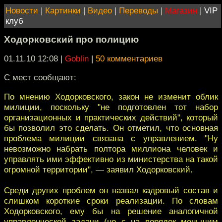
Новости
|
Картинки
|
Видео
|
Переводы
|
Магазин
|
VIP
клуб
Ходорковский про полицию
01.11.10 12:08
|
Goblin
|
50 комментариев
С мест сообщают:
По мнению Ходорковского, закон не изменит облик
милиции, поскольку "не подготовлен тот набор
организационных и практических действий", который
бы позволил это сделать. Он отметил, что основная
проблема милиции связана с управлением. "Ну
невозможно набрать полтора миллиона человек и
управлять ими эффективно из министерства на такой
огромной территории", — заявил Ходорковский.
Среди других проблем он назвал кадровый состав и
слишком короткие сроки реализации. По словам
Ходорковского, ему бы на решение аналогичной
управленческой задачи (но с на порядок меньшим