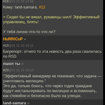
#18 |
01.11.10 14:56
Кому: land-samara,
#12
> Сидел бы не вякал, рукавицы шил! Эффективный
управленец, блять!
У тебя лично что-то что ли?
HuRRiCuP
»
#19 |
01.11.10 15:11
Багрепорт: отчего то эта новость два раза свалилась
по RSS
пшол ты
»
#20 |
01.11.10 15:12
"Эффективный менеджер не понимает, что задача —
уничтожить милицию."
Это да, только боюсь, что через годик граждане
будут ностальгировать по милиции и вспоминать,
как спокойно и безопасно было на улицах.
land-samara
»