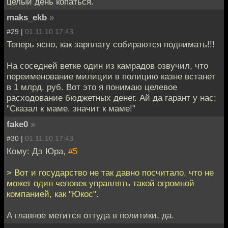
целый день копаться.
maks_ekb
»
#29 |
01.11.10 17:43
Теперь ясно, как зарплату собираются поднимать!!!
На соседней ветке один из камрадов озвучил, что
переименование милиции в полицию казне встанет
в 1 млрд. руб. Вот это я понимаю целевое
расходование бюджетных денег. Ай да гарант у нас:
"Сказал к маме, значит к маме!"
fake0
»
#30 |
01.11.10 17:43
Кому: Дэ Юра,
#5
> Вот и государство не так давно посчитало, что не
может один человек управлять такой огромной
компанией, как "Юкос".
А главное метится оттуда в политики, да.