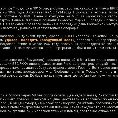
рилов? Родился в 1916 году, русский, рабочий, кандидат в члены ВКП(б)
сны 1942 года. В составе РККА с 1934 года. Принимал участие в Поль
 в составе 66 ШАП. Ранен и контужен не был, за мужество и геро
партии Ленина-Сталина и социалистической Родине — предан. Согла
да. Не вернулся с боевого задания в последний день Любанской насту
и известная Демянская наступательная операция.
казалось 6 дивизий врага, около 100.000 человек. Тяжелейшие б
цам
удалось наладить «воздушный мост»
, позволявший перебрас
продовольствие. В марте 1942 года противник при поддержке сил 1
 войск. В течение месяца шли непрерывные бои и по итогам немцы
о названию села Рамушево) коридор шириной 6-8 км (данные на конец 
овики ВВС РККА внесли существенный вклад в разгром окружённых ч
эродромам, нарушая работу воздушного моста Геринга. Есть основания
дин из таких аэродромов — в Глебовщине или в Песках. А на пути
й артиллерией. До базы не дотянул, упал где-то. Где именно — никто н
ли в болоте через 68 лет после гибели. Две недели назад. Анатолий 
ск» и его товарищи несколько дней доставали из торфяной жижи всё
ось, в общем говоря, немногое: бронекорпус, двигатель, обломки кон
отсека были обнаружены останки лётчика. Такая находка стоила неско
шенной гусеничной и колёсной техники и помпы, постоянно откачивав