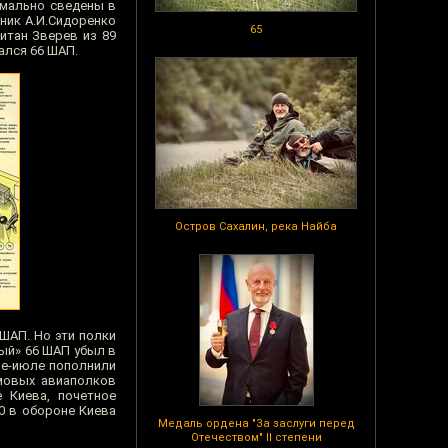
рмально сведены в
ник А.И.Сидоренко
65
итан Зверев из 89
ался 66 ШАП.
Остров Сахалин, река Найба
 ШАП. Но эти полки
ный» 66 ШАП убыл в
не-июле пополнили
рмовых авиаполков
 Киева, почетное
0 в обороне Киева
Медаль ордена "За заслуги перед
Отечеством" II степени