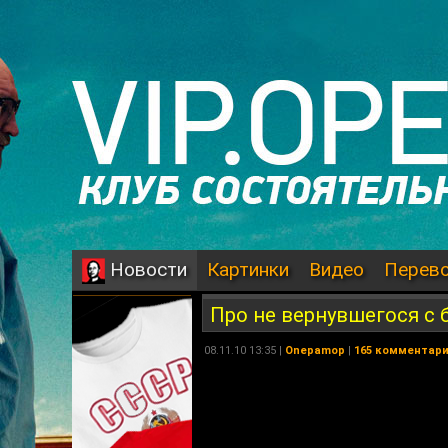
Картинки
Видео
Перев
Новости
Про не вернувшегося с 
08.11.10 13:35 |
Onepamop
|
165 комментар