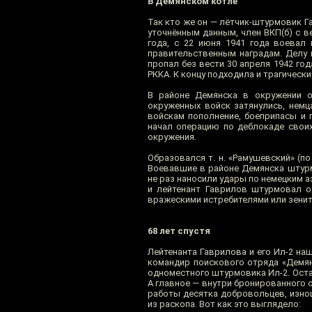
В Демянском котле
Так кто же он — лётчик-штурмовик Гав
уточнённым данным, член ВКП(б) с ве
года, с 22 июня 1941 года воевал
правительственным наградам. Делу 
пропал без вести 30 апреля 1942 го
РККА. К концу подходила и трагическ
В районе Демянска в окружении о
окруженных войск затянулись, нем
войскам пополнение, боеприпасы и 
начал операцию по деблокаде своих
окружения.
Образовался т. н. «Рамушевский» (п
Воевавшие в районе Демянска штурм
не раз наносили удары по немецким а
и лейтенант Гаврилов штурмовал о
вражескими истребителями или зенитно
68 лет спустя
Лейтенанта Гаврилова и его Ил-2 наш
командир поискового отряда «Демян
одноместного штурмовика Ил-2. Остал
А главное — внутри бронированного 
работы десятка добровольцев, изно
из раскопа. Вот как это выглядело: