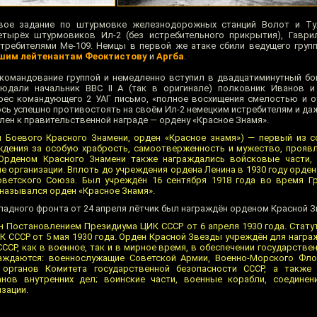
евое задание по штурмовке железнодорожных станций Волот и Ту
етырёх штурмовиков Ил-2 (без истребительного прикрытия), Гаври
требителями Me-109. Немцы в первой же атаке сбили ведущего гру
шим лейтенантам Феоктистову
и
Аргба
.
 командование группой и немедленно вступил в двадцатиминутный бо
юдали начальник ВВС II A (так в оригинале) полковник Иванов и 
дрес командующего 2 УАГ письмо, «полное восхищения смелостью и о
сь успешно противостоять на своём Ил-2 немецким истребителям и даж
лен к правительственной награде — ордену «Красное Знамя».
 Боевого Красного Знамени, орден «Красное знамя») — первый из с
ждения за особую храбрость, самоотверженность и мужество, прояв
 Орденом Красного Знамени также награждались войсковые части, 
 организации. Вплоть до учреждения ордена Ленина в 1930 году орде
ветского Союза. Был учреждён 16 сентября 1918 года во время Г
назывался орден «Красное Знамя».
падного фронта от 24 апреля лётчик был награждён орденом Красной З
 Постановлением Президиума ЦИК СССР от 6 апреля 1930 года. Стату
 СССР от 5 мая 1930 года. Орден Красной Звезды учреждён для награ
ССР, как в военное, так и в мирное время, в обеспечении государстве
ждаются: военнослужащие Советской Армии, Военно-Морского Флот
и органов Комитета государственной безопасности СССР, а также
нов внутренних дел; воинские части, военные корабли, соединени
изации.