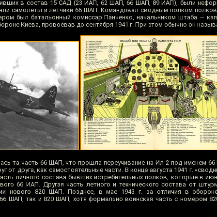
ивших в состав 15 САД (23 ИАП, 62 ШАП, 66 ШАП, 89 ИАП), были нефо
ляли самолеты и летчики 66 ШАП. Командовал сводным полком полков
аром был батальонный комиссар Панченко, начальником штаба — кап
ороне Киева, провоевав до сентября 1941 г. При этом обычно он назыв
лась та часть 66 ШАП, что прошла переучивание на Ил-2 под именем 66
г от друга, как самостоятельные части. В конце августа 1941 г. «свод
часть личного состава бывших истребительных полков, которые в ию
ого 66 ИАП. Другая часть летного и технического состава от шту
и нового 820 ШАП. Позднее, в мае 1943 г. за отличия в обороне
66 ШАП, так и 820 ШАП, хотя формально воинская часть с номером 82