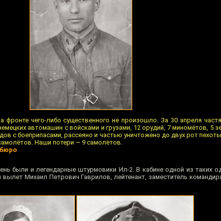
 на фронте чего-либо существенного не произошло. За 30 апреля част
емецких автомашин с войсками и грузами, 12 орудий, 7 миномётов, 5 
дов с боеприпасами, рассеяно и частью уничтожено до двух рот пехоты
самолётов. Наши потери — 9 самолётов.
мбюро
день были и легендарные штурмовики Ил-2. В кабине одной из таких 
 вылет Михаил Петрович Гаврилов, лейтенант, заместитель командира