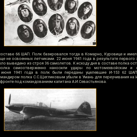
составе 66 ШАП. Полк базировался тогда в Комарно, Куровице и имел
еще не освоенных летчиками. 22 июня 1941 года в результате первого
о выведено из строя 36 самолетов. К исходу дня в составе полка ост
полка самоотверженно наносили удары по мотомехвойскам и 
 июня 1941 года в полк были переданы уцелевшие И-153 62 ШАП
мандиром полка С.С.Щегликовым убыли в Умань для переучивания на И
фронте под командованием капитана А.И.Севастьянова.