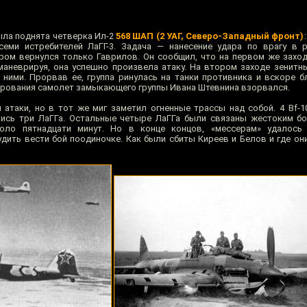
была поднята четверка Ил-2
568 ШАП (2 УАГ, Северо-Западный фронт)
еми истребителей ЛаГГ-3. Задача — нанесение удара по врагу в р
ром вернулся только Гаврилов. Он сообщил, что на первом же заход
маневрируя, она успешно произвела атаку. На втором заходе зенитны
 ними. Прорвав ее, группа ринулась на танки противника и вскоре б
кирования самолет замыкающего группы Ивана Штевнина взорвался.
 атаки, но в тот же миг заметил огненные трассы над собой. 4 Bf-1
ись три ЛаГГа. Остальные четыре ЛаГГа были связаны жестоким бо
оло пятнадцати минут. Но в конце концов, «мессерам» удалось
дить вести бой поодиночке. Как были сбиты Киреев и Белов и где они