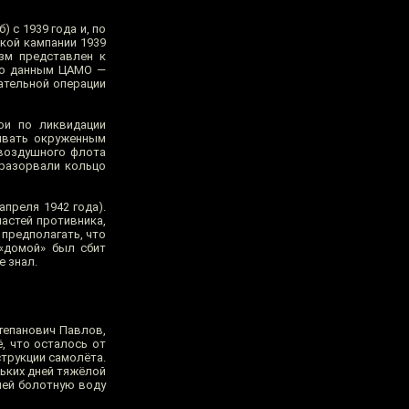
 с 1939 года и, по
ской кампании 1939
изм представлен к
сно данным ЦАМО —
пательной операции
ои по ликвидации
ывать окруженным
 воздушного флота
 разорвали кольцо
апреля 1942 года).
астей противника,
 предполагать, что
 «домой» был сбит
е знал.
Степанович Павлов,
, что осталось от
струкции самолёта.
льких дней тяжёлой
шей болотную воду