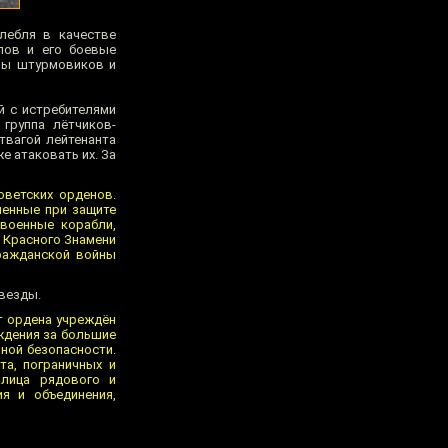
лебля в качестве
лов и его боевые
ппы штурмовиков и
й с истребителями
группа лётчиков-
твагой лейтенанта
е атаковать их. За
оветских орденов.
ленные при защите
военные корабли,
н Красного Знамени
ражданской войны
везды.
т ордена учреждён
ждения за большие
нной безопасности.
а, пограничных и
 лица рядового и
я и объединения,