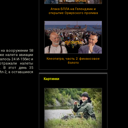
Атака БПЛА на Геленджик и
открытие Ормузского пролива
 на вооружении 58
 же налета авиации
алось 24 И-15бис и
Клеопатра, часть 2: финансовое
болото
отражали налеты
. В этот день 35
л-2, а оставшиеся
Картинки