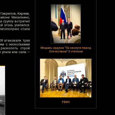
: Гаврилов, Киреев,
айоне Михалкино,
е группу встретил
й огонь усилился:
лагополучно стала
09 атаковали трех
ем с несколькими
 расколоть строй
Медаль ордена "За заслуги перед
Отечеством" II степени
 упали или сели —
РВИО