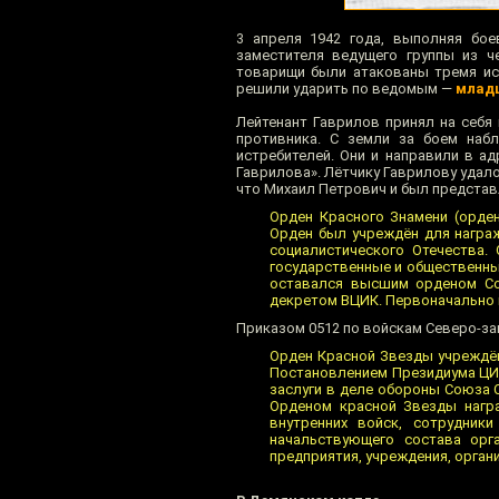
3 апреля 1942 года, выполняя бо
заместителя ведущего группы из ч
товарищи были атакованы тремя ис
решили ударить по ведомым —
млад
Лейтенант Гаврилов принял на себя
противника. С земли за боем набл
истребителей. Они и направили в а
Гаврилова». Лётчику Гаврилову удало
что Михаил Петрович и был представ
Орден Красного Знамени (орден
Орден был учреждён для награ
социалистического Отечества.
государственные и общественные
оставался высшим орденом Со
декретом ВЦИК. Первоначально 
Приказом 0512 по войскам Северо-за
Орден Красной Звезды учреждён
Постановлением Президиума ЦИК
заслуги в деле обороны Союза С
Орденом красной Звезды награ
внутренних войск, сотрудник
начальствующего состава орга
предприятия, учреждения, орган