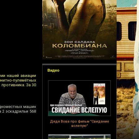
Видео
ями нашей авиации
зенитно-пулемётных
 противника. За 30
одноместных машин
 2 эскадрильи 568
Дядя Вова про фильм "Свидание
вслепую"