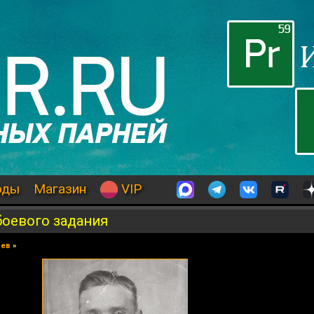
оды
Магазин
VIP
боевого задания
иев
»