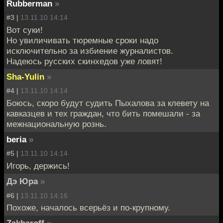
Rubberman
»
#3 |
13.11.10 14:14
Вот суки!
Но увиличивать тюремные сроки надо
исключительно за избиение журналистов.
Надеюсь русских скинхедов уже ловят!
Sha-Yulin
»
#4 |
13.11.10 14:14
Боюсь, скоро будут судить Пыхалова за клевету на
кавказцев и тех граждан, что бить помешали - за
межнациональную рознь.
beria
»
#5 |
13.11.10 14:14
Игорь, держись!
Дэ Юра
»
#6 |
13.11.10 14:16
Похоже, началось всерьёз и по-крупному.