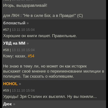
Игорь, выздоравливай!
для ЛКН : "Не в силе Бог, а в Правде!" (С)
блохастый
»
#57 |
13.11.10 15:04
Хорошие он книги пишет. Правильные.
УВД на ММ
»
#58 |
13.11.10 15:04
Кому: казах,
#54
Не знаю в тему ли, но может он как историк
выскажет своё мнение о переименовании милиции в
полицию. Так сказать о наболевшем.
HOHOL
»
#59 |
13.11.10 15:04
Урроды! Зря Сталин их выселял. Ну вы поняли...
Дюк
»