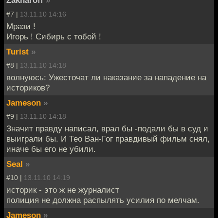
Zakharoff
»
#7 |
13.11.10 14:16
Мрази !
Игорь ! Сибирь с тобой !
Turist
»
#8 |
13.11.10 14:18
волнуюсь: Ужесточат ли наказание за нападение на
историков?
Jameson
»
#9 |
13.11.10 14:18
Значит правду написал, врал бы -подали бы в суд и
выиграли бы. И Тео Ван-Гог правдивый фильм снял,
иначе бы его не убили.
Seal
»
#10 |
13.11.10 14:19
историк - это ж не журналист
полиция не должна распылять усилия по мелчам.
Jameson
»