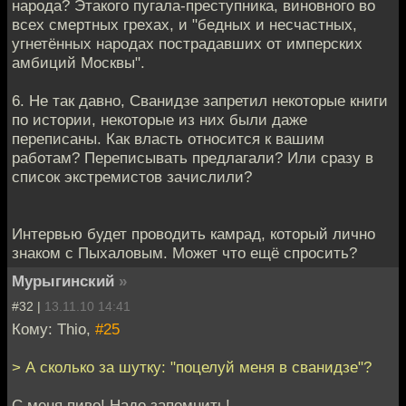
народа? Этакого пугала-преступника, виновного во
всех смертных грехах, и "бедных и несчастных,
угнетённых народах пострадавших от имперских
амбиций Москвы".
6. Не так давно, Сванидзе запретил некоторые книги
по истории, некоторые из них были даже
переписаны. Как власть относится к вашим
работам? Переписывать предлагали? Или сразу в
список экстремистов зачислили?
Интервью будет проводить камрад, который лично
знаком с Пыхаловым. Может что ещё спросить?
Мурыгинский
»
#32 |
13.11.10 14:41
Кому: Thio,
#25
> А сколько за шутку: "поцелуй меня в сванидзе"?
С меня пиво! Надо запомнить!