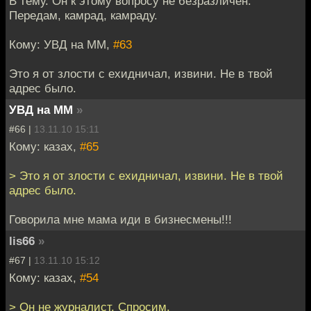
В тему. Он к этому вопросу не безразличен.
Передам, камрад, камраду.
Кому: УВД на ММ,
#63
Это я от злости с ехидничал, извини. Не в твой
адрес было.
УВД на ММ
»
#66 |
13.11.10 15:11
Кому: казах,
#65
> Это я от злости с ехидничал, извини. Не в твой
адрес было.
Говорила мне мама иди в бизнесмены!!!
lis66
»
#67 |
13.11.10 15:12
Кому: казах,
#54
> Он не журналист. Спросим.