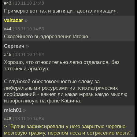
#43 |
13.11.10 14:48
Примерно вот так и выглядит десталинизация.
valtazar
»
#44 |
13.11.10 14:53
Скорейшего выздоровления Игорю.
Сергеич
»
#45 |
13.11.10 14:54
Хорошо, что относительно легко отделался, без
заточек и арматур.
С глубокой обеспокоенностью слежу за
либеральными ресурсами из психиатрических
соображений - вякнет ли какая мразь какую мыслю
изворотливую на фоне Кашина.
mich01
»
#46 |
13.11.10 14:54
> "Врачи зафиксировали у него закрытую черепно-
мозговую травму, перелом носа и сотрясение мозга",