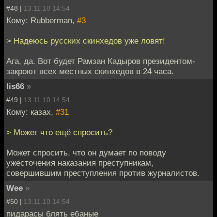
#48 |
13.11.10 14:54
Кому: Rubberman,
#3
> Надеюсь русских скинхедов уже ловят!
Ага, да. Вот будет Рамзан Кадыров президентом-
закроют всех местных скинхедов в 24 часа.
lis66
»
#49 |
13.11.10 14:54
Кому: казах,
#31
> Может что ещё спросить?
Может спросить, что он думает по поводу
ужесточения наказания преступникам,
совершившим преступления против журналистов.
Wee
»
#50 |
13.11.10 14:54
пидарасы блять ебаные