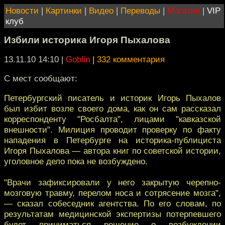
Новости
|
Картинки
|
Видео
|
Переводы
|
Магазин
|
VIP
клуб
Избили историка Игоря Пыхалова
13.11.10 14:10
|
Goblin
|
332 комментария
С мест сообщают:
Петербургский писатель и историк Игорь Пыхалов
был избит возле своего дома, как он сам рассказал
корреспонденту "Росбалта", лицами "кавказской
внешности". Милиция проводит проверку по факту
нападения в Петербурге на историка-публициста
Игоря Пыхалова — автора книг по советской истории,
уголовное дело пока не возбуждено.
"Врачи зафиксировали у него закрытую черепно-
мозговую травму, перелом носа и сотрясение мозга",
— сказал собеседник агентства. По его словам, по
результатам медицинской экспертизы потерпевшего
будет приниматься решение о возбуждении