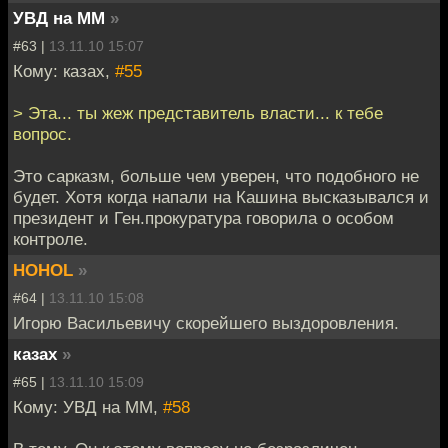
УВД на ММ
»
#63 |
13.11.10 15:07
Кому: казах,
#55
> Эта... ты жеж представитель власти... к тебе
вопрос.
Это сарказм, больше чем уверен, что подобного не
будет. Хотя когда напали на Кашина высказывался и
президент и Ген.прокуратура говорила о особом
контроле.
HOHOL
»
#64 |
13.11.10 15:08
Игорю Васильевичу скорейшего выздоровления.
казах
»
#65 |
13.11.10 15:09
Кому: УВД на ММ,
#58