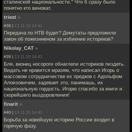
сталинской национальности." Что б сразу было
понятно кто виноват.
triest
»
#38 |
13.11.10 14:41
Передача по НТВ будет? Демутаты предложили
закон об пожизнненом за избиение историков?
Nikolay_CAT
»
#39 |
13.11.10 14:41
Бля, вконец носороги обнаглели историков пиздеть.
Видать не нравится мразям, что написал Игорь о
массовом сотрудничестве их предков с Адольфом
Алоизовичем, задевает это, панимашь, их
национальную гордость. Игорю спасибо за книги и
скорейшего выздоровления!
finarit
»
#40 |
13.11.10 14:41
Борьба за новейшую историю России входит в
горячую фазу.