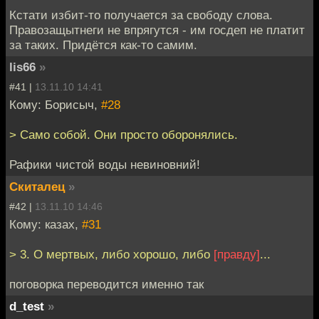
Кстати избит-то получается за свободу слова.
Правозащытнеги не впрягутся - им госдеп не платит
за таких. Придётся как-то самим.
lis66
»
#41 |
13.11.10 14:41
Кому: Борисыч,
#28
> Само собой. Они просто оборонялись.
Рафики чистой воды невиновний!
Скиталец
»
#42 |
13.11.10 14:46
Кому: казах,
#31
> 3. О мертвых, либо хорошо, либо
[правду]
...
поговорка переводится именно так
d_test
»