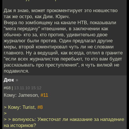
Дак я знаю, может прокоментирует это новшество
так же остро, как Дим. Юрич.
Вчера по зомбоящеку на канале НТВ, показывали
"мега передачу" нтвешники, в заключении как
обычно- кто за, кто против, удивительно двое
журналюг были против. Один предлагал другие
меры, второй коментировал чуть ли не словами
главного. Ну а ведущий, как всегда, отлил в граните
"если всех журналистов перебьют, то кто вам будет
рассказывать про преступления", я чуть вилкой не
подавился.
Дюк
»
#68 |
13.11.10 15:12
Кому: Jameson,
#11
> Кому: Turist,
#8
>
> > волнуюсь: Ужесточат ли наказание за нападение
на историков?