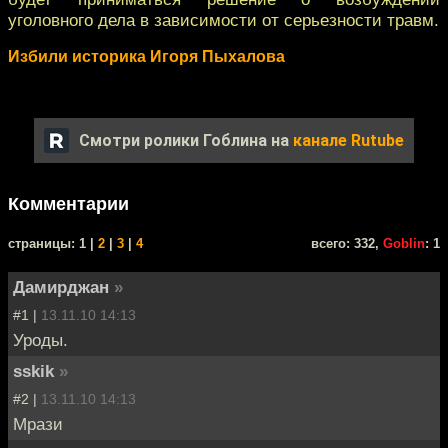
уголовного дела в зависимости от серьезности травм.
Избили историка Игоря Пыхалова
Смотри ролики Гоблина на
канале Rutube
Комментарии
cтраницы: 1 |
2
|
3
|
4
всего: 332,
Goblin
: 1
Дамирджан
»
#1 |
13.11.10 14:13
Уроды.
sskik
»
#2 |
13.11.10 14:13
Мрази