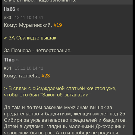
lis66
»
#33 |
13.11.10 14:41
Кому: Мурыгинский,
#19
> ЗА Сванидзе вышак
За Познера - четвертование.
Thio
»
#34 |
13.11.10 14:41
Кому: racibetta,
#23
> В связи с обсуждаемой статьёй хочется уже,
чтобы это был "Закон об эвтаназии"
Да там и по тем законам мужчинам вышак за
предательство и бандитизм, женщинам лет под 25
Сибири за укрывательство предателей и бандитов.
Детей в детдома, глядишь маленький Джохарчик и
человеком бы вырос. А то и вообще не родился.