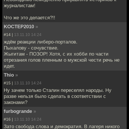
журналистам!
Что же это делается?!!
KOCTEP2010
»
#14 |
13.11.10 14:24
ждём реакции либеро-порталов.
Пыхалову - сочувствие.
Жыгитам - ПОЗОР! Хотя, с их хобби по части
отрезания голов пленным о мужской чести речь не
идет.
Thio
»
#15 |
13.11.10 14:24
Ну зачем только Сталин переселял народы. Ну
разве нельзя было сделать в соответствии с
законами?
furbogrande
»
#16 |
13.11.10 14:24
Зато свобода слова и демократия. В лагеря никого