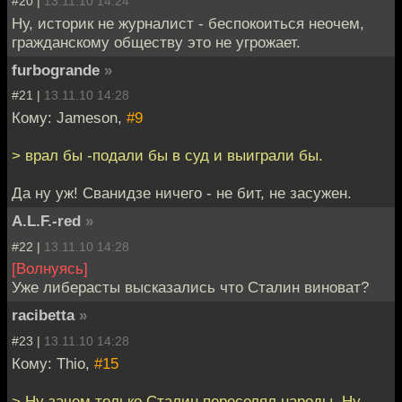
#20 |
13.11.10 14:24
Ну, историк не журналист - беспокоиться неочем,
гражданскому обществу это не угрожает.
furbogrande
»
#21 |
13.11.10 14:28
Кому: Jameson,
#9
> врал бы -подали бы в суд и выиграли бы.
Да ну уж! Сванидзе ничего - не бит, не засужен.
A.L.F.-red
»
#22 |
13.11.10 14:28
[Волнуясь]
Уже либерасты высказались что Сталин виноват?
racibetta
»
#23 |
13.11.10 14:28
Кому: Thio,
#15
> Ну зачем только Сталин переселял народы. Ну