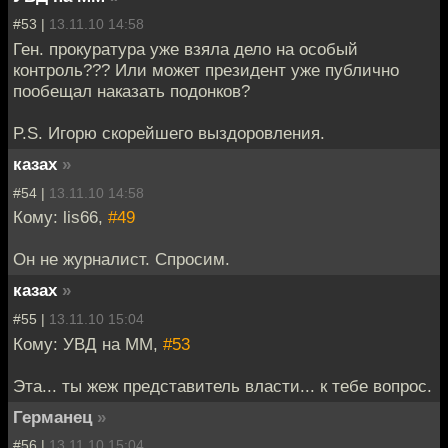
#53 |
13.11.10 14:58
Ген. прокуратура уже взяла дело на особый
контроль??? Или может президент уже публично
пообещал наказать подонков?
P.S. Игорю скорейшего выздоровления.
казах
»
#54 |
13.11.10 14:58
Кому: lis66,
#49
Он не журналист. Спросим.
казах
»
#55 |
13.11.10 15:04
Кому: УВД на ММ,
#53
Эта... ты жеж представитель власти... к тебе вопрос.
Германец
»
#56 |
13.11.10 15:04