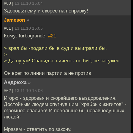
#60 |
13.11.10 15:04
Здоровья ему и скорее на поправку!
Jameson
»
#61 |
13.11.10 15:05
Кому: furbogrande,
#21
> врал бы -подали бы в суд и выиграли бы.
>
> Да ну уж! Сванидзе ничего - не бит, не засужен.
Он врет по линии партии а не против
Андрюха
»
#62 |
13.11.10 15:06
Игорю - здоровья и скорейшего выздоровления.
Достойным людям спугнувшим "храбрых жигитов" -
огромное спасибо! И побольше бы неравнодушных
людей!
Мразям - ответить по закону.