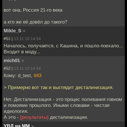
вот она, Россия 21-го века
а кто же её довёл до такого?
Mikle_S
»
#51 |
13.11.10 14:54
Началось, получается, с Кашина, и пошло-поехало...
Входит в моду...
mich01
»
#52 |
13.11.10 14:54
Кому: d_test,
#43
> Примерно вот так и выглядит десталинизация.
Нет. Десталинизация - это процес поливания говном
и помоями прошлого. Иными словами - чистая
идеология.
А это -
[результаты]
десталинизации.
УВД на ММ
»