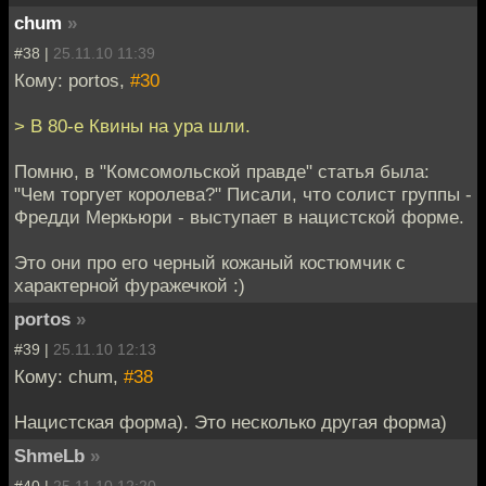
chum
»
#38 |
25.11.10 11:39
Кому: portos,
#30
> В 80-е Квины на ура шли.
Помню, в "Комсомольской правде" статья была:
"Чем торгует королева?" Писали, что солист группы -
Фредди Меркьюри - выступает в нацистской форме.
Это они про его черный кожаный костюмчик с
характерной фуражечкой :)
portos
»
#39 |
25.11.10 12:13
Кому: chum,
#38
Нацистская форма). Это несколько другая форма)
ShmeLb
»