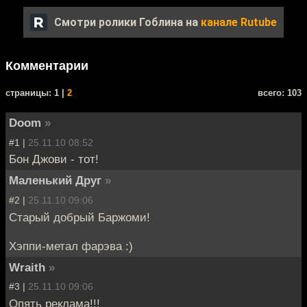
Смотри ролики Гоблина на
канале Rutube
Комментарии
cтраницы: 1 |
2
всего: 103
Doom
»
#1 |
25.11.10 08:52
Бон Джови - тот!
Маленький Друг
»
#2 |
25.11.10 09:06
Старый добрый Баржоми!
Хэппи-метал фарэва :)
Wraith
»
#3 |
25.11.10 09:06
Опять реклама!!!