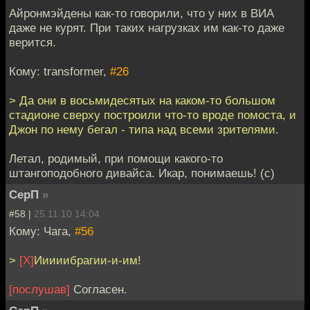
Айронмэйдены как-то говорили, что у них в ВИА
даже не курят. При таких нагрузках им как-то даже
верится.
Кому: transformer,
#26
> Да они в восьмидесятых на каком-то большом
стадионе сверху построили что-то вроде помоста, и
Джон по нему бегал - типа над всеми зрителями.
Летал, родимый, при помощи какого-то
штангоподобного дивайса. Икар, понимаешь! (с)
СерП
»
#58 |
25.11.10 14:04
Кому: Чага,
#56
>
[Х]
Ииииибрагии-и-им!
[послушав]
Согласен.