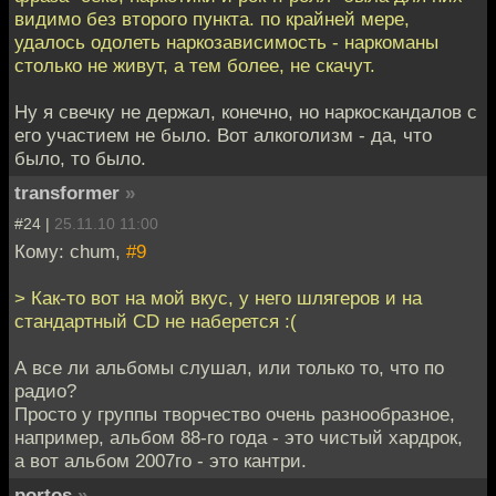
видимо без второго пункта. по крайней мере,
удалось одолеть наркозависимость - наркоманы
столько не живут, а тем более, не скачут.
Ну я свечку не держал, конечно, но наркоскандалов с
его участием не было. Вот алкоголизм - да, что
было, то было.
transformer
»
#24 |
25.11.10 11:00
Кому: chum,
#9
> Как-то вот на мой вкус, у него шлягеров и на
стандартный CD не наберется :(
А все ли альбомы слушал, или только то, что по
радио?
Просто у группы творчество очень разнообразное,
например, альбом 88-го года - это чистый хардрок,
а вот альбом 2007го - это кантри.
portos
»