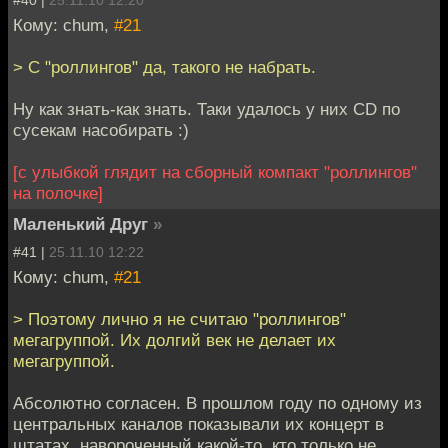
#40 |
25.11.10 12:20
Кому: chum,
#21
> C "роллингов" да, такого не набрать.
Ну как знать-как знать. Таки удалось у них CD по
сусекам насобирать :)
[с улыбкой глядит на сборный компакт "роллингов"
на полочке]
Маленький Друг
»
#41 |
25.11.10 12:22
Кому: chum,
#21
> Поэтому лично я не считаю "роллингов"
мегагруппой. Их долгий век не делает их
мегагруппой.
Абсолютно согласен. В прошлом году по одному из
центральных каналов показывали их концерт в
штатах, навороченный какой-то, кто только не