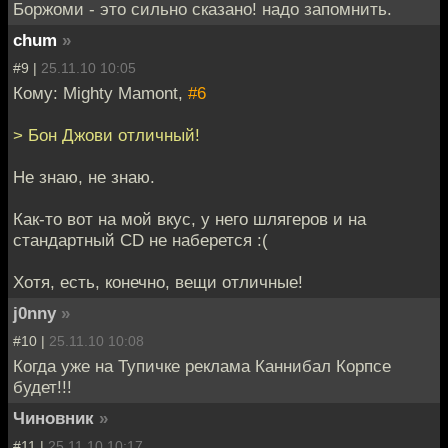
Боржоми - это сильно сказано! надо запомнить.
chum
»
#9 |
25.11.10 10:05
Кому: Mighty Mamont,
#6
> Бон Джови отличный!
Не знаю, не знаю.
Как-то вот на мой вкус, у него шлягеров и на
стандартный CD не наберется :(
Хотя, есть, конечно, вещи отличные!
j0nny
»
#10 |
25.11.10 10:08
Когда уже на Тупичке реклама Каннибал Корпсе
будет!!!
Чиновник
»
#11 |
25.11.10 10:17