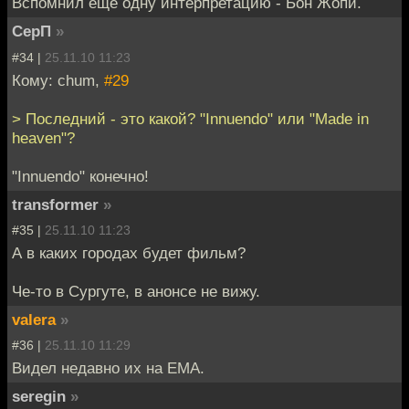
Вспомнил еще одну интерпретацию - Бон Жопи.
СерП
»
#34 |
25.11.10 11:23
Кому: chum,
#29
> Последний - это какой? "Innuendo" или "Made in
heaven"?
"Innuendo" конечно!
transformer
»
#35 |
25.11.10 11:23
А в каких городах будет фильм?
Че-то в Сургуте, в анонсе не вижу.
valera
»
#36 |
25.11.10 11:29
Видел недавно их на ЕМА.
seregin
»