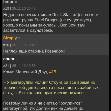
hmur
»
#19 |
25.11.10 10:48
Недавно пересматривал Rock Star, х/ф про глэм-
роковую группу Steel Dragon (не существует),
хорошо показаны закулисы , Bon Jovi там
засветился в саундтреке.
Simply
»
#20 |
25.11.10 10:48
Неплох еще старина Розенбом!
chum
»
#21 |
25.11.10 10:56
Кому: Маленький Друг,
#15
> У мегагруппы Ролинг Стоунз за всё время из
творческой деятельности песен шесть забойных
есть, всё остальное практически никакое.
Поэтому лично я не считаю "роллингов"
мегагруппой. Их долгий век не делает их