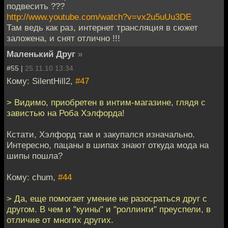
подвесить ???
http://www.youtube.com/watch?v=vx2u5uUu3DE
Там ведь как раз, интернет трансляция в сюжет
заложена, и снят отлично !!!
Маленький Друг
»
#55 |
25.11.10 13:34
Кому: SilentHill2,
#47
> Видимо, приобретен в интим-магазине, глядя с
завистью на Роба Хэлфорда!
Кстати, Хэлфорд там и закупался изначально.
Интересно, пацаны в шипах знают откуда мода на
шипы пошла?
Кому: chum,
#44
> Да, еще помогает умение не разосраться друг с
другом. В чем и "куины" и "роллинги" преуспели, в
отличие от многих других.