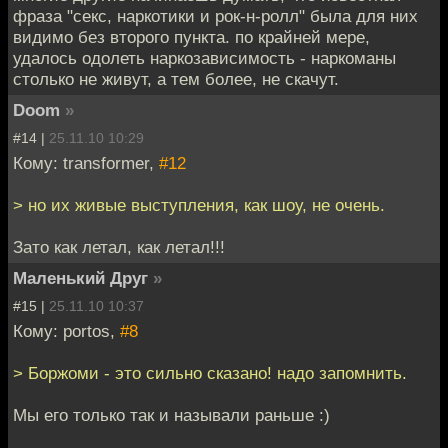
фраза "секс, наркотики и рок-н-ролл" была для них
видимо без второго пункта. по крайней мере,
удалось одолеть наркозависимость - наркоманы
столько не живут, а тем более, не скачут.
Doom
»
#14 |
25.11.10 10:29
Кому: transformer,
#12
> но их живые выступления, как шоу, не очень.
Зато как летал, как летал!!!
Маленький Друг
»
#15 |
25.11.10 10:37
Кому: portos,
#8
> Боржоми - это сильно сказано! надо запомнить.
Мы его только так и называли раньше :)