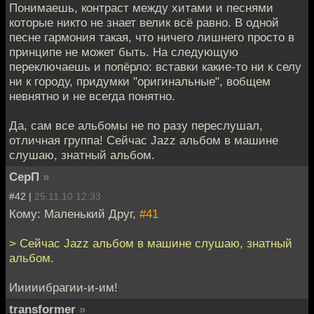
Понимаешь, контраст между хитами и песнями
которые никто не знает велик всё равно. В одной
песне гармония такая, что ничего лишнего просто в
принципе не может быть. На следующую
переключаешь и попёрло: вставки какие-то ни к селу
ни к городу, придумки "оригинальные", вобщем
невнятно и не всегда понятно.
Да, сам все альбомы не по разу переслушал,
отличная группа! Сейчас Jazz альбом в машине
слушаю, знатный альбом.
СерП
»
#42 |
25.11.10 12:33
Кому: Маленький Друг,
#41
> Сейчас Jazz альбом в машине слушаю, знатный
альбом.
Ииииибрагии-и-им!
transformer
»