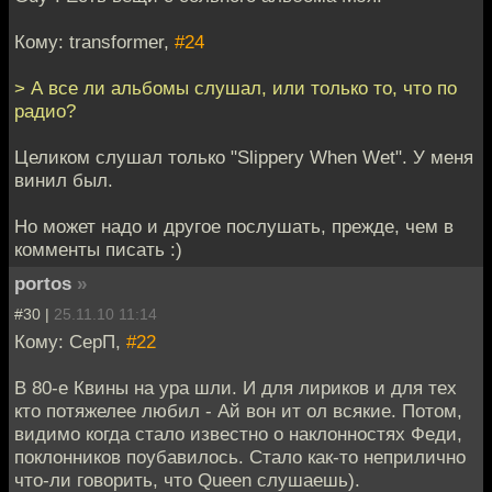
Кому: transformer,
#24
> А все ли альбомы слушал, или только то, что по
радио?
Целиком слушал только "Slippery When Wet". У меня
винил был.
Но может надо и другое послушать, прежде, чем в
комменты писать :)
portos
»
#30 |
25.11.10 11:14
Кому: СерП,
#22
В 80-е Квины на ура шли. И для лириков и для тех
кто потяжелее любил - Ай вон ит ол всякие. Потом,
видимо когда стало известно о наклонностях Феди,
поклонников поубавилось. Стало как-то неприлично
что-ли говорить, что Queen слушаешь).