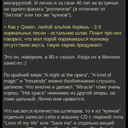
мегагруппой. И лично я за свои 40 лет не встречал
ни одного фаната "роллингов" (в отличиет от
"битлов" или тех же "куинов").
> Как у Queen, любой альбом берёшь - 2-3
нормальных песни - остальное шлак. Плант про них
говорил, что мол порой поражаешься полному
отсутствию вкуса, такую херню придумают.
Это он, наверное, в 80-х сказал. Когда их в Мюнхен
занесло :)
По крайней мере "A night at the opera", "A kind of
magic" и "Innuendo" можно безбоязненно слушать
целиком. Что многие и делают. "Miracle" тоже очень
хорош. "Hot space" немножко из другой оперы, но
тоже цельный. Лично мне нравится.
Что касается количества шлягеров, то я из "куинов"
отдельно записал себе в машину CD с лирикой типа
"Love of my life" или "Save me" и отдельно вещей