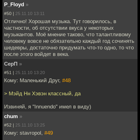
P_Floyd
»
#50 |
25.11.10 13:11
Отлично! Хорошая музыка. Тут говорилось, в
частности, об отсутствии вкуса у некоторых
музыкантов. Моё мнение таково, что талантливому
человеку вовсе не обязательно каждый год сочинять
шедевры, достаточно придумать что-то одно, то что
после этого войдет в века.
СерП
»
#51 |
25.11.10 13:20
Кому: Маленький Друг,
#48
> Мэйд Нн Хэвэн классный, да
Извиняй, я "Innuendo" имел в виду)
chum
»
#52 |
25.11.10 13:25
Кому: stavropol,
#49