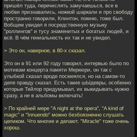
пришёл туда, перечислять замучаешься, все в
любви признавались, ножкой шаркали и про свободу
пространно говорили, Клинтон, помню, тоже был.
Вобщем увидел я посредственную музыку
"роллингов" и тусу знаменитых и богатых людей, и
всё. В чём гениальность их так и не увидел.
> Это он, наверное, в 80-х сказал.
Это он в 91 или 92 году говорил, интервью было по
мотивам концерта памяти Меркюри, он так с
улыбкой сказал вроде посмеялся, но на самом-то
деле правду сказал. Есть такие шЫдевры, особенно
которые Тейлор придумывал, их выкидывать нужно
сразу, а не в альбомы включать!
> По крайней мере "A night at the opera", "A kind of
magic" и "Innuendo" можно безбоязненно слушать
целиком. Что многие и делают. "Miracle" тоже очень
хорош.