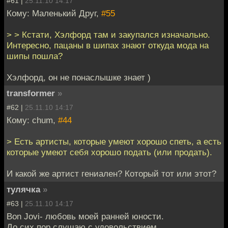
#61 |
25.11.10 14:17
Кому: Маленький Друг,
#55
> > Кстати, Хэлфорд там и закупался изначально.
Интересно, пацаны в шипах знают откуда мода на
шипы пошла?
Хэлфорд, он не понаслышке знает )
transformer
»
#62 |
25.11.10 14:17
Кому: chum,
#44
> Есть артисты, которые умеют хорошо спеть, а есть
которые умеют себя хорошо подать (или продать).
И какой же артист гениален? Который тот или этот?
тулячка
»
#63 |
25.11.10 14:17
Bon Jovi- любовь моей ранней юности.
До сих пор слушаю с удовольствием.