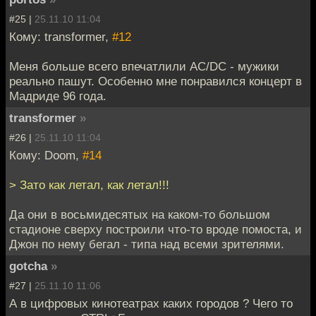
#25 |
25.11.10 11:04
Кому: transformer,
#12
Меня больше всего впечатлили AC/DC - мужики
реально пашут. Особенно мне понравился концерт в
Мадриде 96 года.
transformer
»
#26 |
25.11.10 11:04
Кому: Doom,
#14
> Зато как летал, как летал!!!
Да они в восьмидесятых на каком-то большом
стадионе сверху построили что-то вроде помоста, и
Джон по нему бегал - типа над всеми зрителями.
gotcha
»
#27 |
25.11.10 11:06
А в цифровых кинотеатрах каких городов ? Чего то