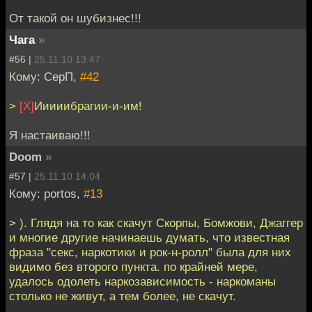
От такой он шубизнес!!!
Чага
»
#56 |
25.11.10 13:47
Кому: СерП,
#42
>
[Х]
Ииииибрагии-и-им!
Я настаиваю!!!
Doom
»
#57 |
25.11.10 14:04
Кому: portos,
#13
> ). Глядя на то как скачут Скорпы, Бомжови, Джаггер
и многие другие начинаешь думать, что известная
фраза "секс, наркотики и рок-н-ролл" была для них
видимо без второго пункта. по крайней мере,
удалось одолеть наркозависимость - наркоманы
столько не живут, а тем более, не скачут.