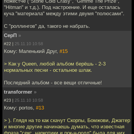
пожестче ("Stone Cold Crasy", "Gimme The Prize",
"Hitman" и т.д.). Под настроение. И еще осталась
куча "материала" между этими двумя "полюсами".
C "роллингов" да, такого не набрать.
СерП
»
#22 |
25.11.10 10:58
Кому: Маленький Друг,
#15
> Как у Queen, любой альбом берёшь - 2-3
нормальных песни - остальное шлак.
Последний альбом - все вещи отличные!
transformer
»
#23 |
25.11.10 10:58
Кому: portos,
#13
> ). Глядя на то как скачут Скорпы, Бомжови, Джаггер
и многие другие начинаешь думать, что известная
фраза "секс, наркотики и рок-н-ролл" была для них