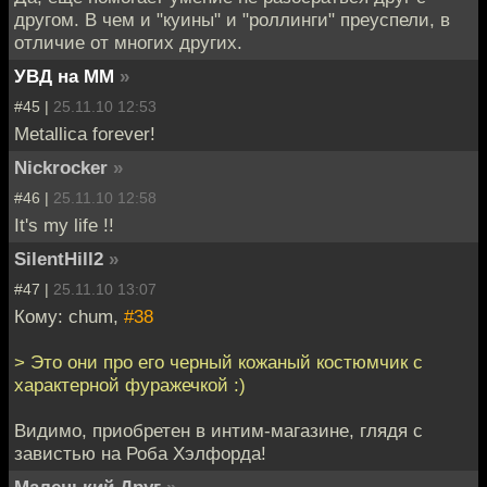
другом. В чем и "куины" и "роллинги" преуспели, в
отличие от многих других.
УВД на ММ
»
#45 |
25.11.10 12:53
Metallica forever!
Nickrocker
»
#46 |
25.11.10 12:58
It's my life !!
SilentHill2
»
#47 |
25.11.10 13:07
Кому: chum,
#38
> Это они про его черный кожаный костюмчик с
характерной фуражечкой :)
Видимо, приобретен в интим-магазине, глядя с
завистью на Роба Хэлфорда!