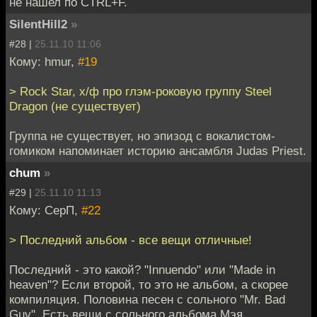
не нашел по CTRL+F.
SilentHill2
»
#28 |
25.11.10 11:06
Кому: hmur,
#19
> Rock Star, х/ф про глэм-роковую группу Steel
Dragon (не существует)
Группа не существует, но эпизод с вокалистом-
гомиком напоминает историю ансамбля Judas Priest.
chum
»
#29 |
25.11.10 11:13
Кому: СерП,
#22
> Последний альбом - все вещи отличные!
Последний - это какой? "Innuendo" или "Made in
heaven"? Если второй, то это не альбом, а скорее
компиляция. Половина песен с сольного "Mr. Bad
Guy". Есть вещи с сольного альбома Мэя.