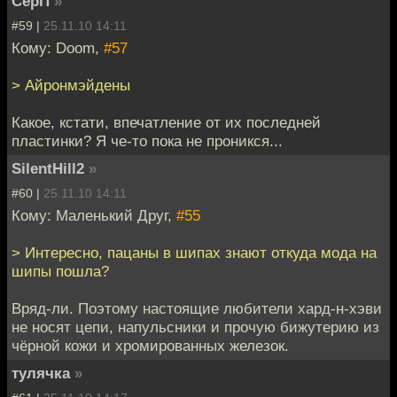
СерП
»
#59 |
25.11.10 14:11
Кому: Doom,
#57
> Айронмэйдены
Какое, кстати, впечатление от их последней
пластинки? Я че-то пока не проникся...
SilentHill2
»
#60 |
25.11.10 14:11
Кому: Маленький Друг,
#55
> Интересно, пацаны в шипах знают откуда мода на
шипы пошла?
Вряд-ли. Поэтому настоящие любители хард-н-хэви
не носят цепи, напульсники и прочую бижутерию из
чёрной кожи и хромированных железок.
тулячка
»