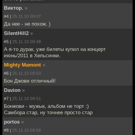
Виктор.
»
#4 |
25.11.10 09:07
Да нее - не похож. )
SilentHill2
»
#5 |
25.11.10 09:48
А я-то дурак, уже билеты купил на концерт
июнь/2011 в Хельсинки.
Mighty Mamont
»
#6 |
25.11.10 09:50
Бон Джови отличный!
Davion
»
#7 |
25.11.10 09:51
Бонжови - мужык, альбом не торт :)
Самбора стар, ну точнее просто стар
portos
»
#8 |
25.11.10 09:58