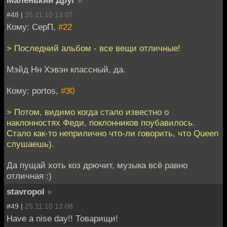
Маленький Друг
»
#48 |
25.11.10 13:07
Кому: СерП,
#22
> Последний альбом - все вещи отличные!
Мэйд Нн Хэвэн классный, да.
Кому: portos,
#30
> Потом, видимо когда стало известно о
наклонностях Феди, поклонников поубавилось.
Стало как-то неприлично что-ли говорить, что Queen
слушаешь).
Да пущай хоть коз дрючит, музыка всё равно
отличная :)
stavropol
»
#49 |
25.11.10 13:08
Have a nise day!! Товарищи!