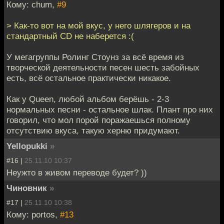
Кому: chum,
#9
> Как-то вот на мой вкус, у него шлягеров и на
стандартный CD не наберется :(
У мегагруппы Ролинг Стоунз за всё время из
творческой деятельности песен шесть забойных
есть, всё остальное практически никакое.
Как у Queen, любой альбом берёшь - 2-3
нормальных песни - остальное шлак. Плант про них
говорил, что мол порой поражаешься полному
отсутствию вкуса, такую херню придумают.
Yellopukki
»
#16 |
25.11.10 10:37
Неужто в живом переводе будет? ))
Чиновник
»
#17 |
25.11.10 10:38
Кому: portos,
#13