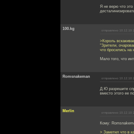
Я не верю что это
десталинизироват
100.kg
отправлено 10.12.10 
>Король вскакивае
"Зрители, очаров
что бросились на н
Мало того, что ин
Romsnakeman
отправлено 10.12.10 
Д.Ю разрешите спр
вместо этого ее п
Merlin
отправлено 10.12.10 
Кому: Romsnakem
> Заметил что в к