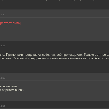
22:27
ерестает выть]
22:31
но. Прямо-таки представил себе, как всё происходило. Только вот про 
аписано. Основной тренд эпохи прошёл мимо внимания автора. А в остал
22:33
ы потеряли...
о обретём вновь
22:35