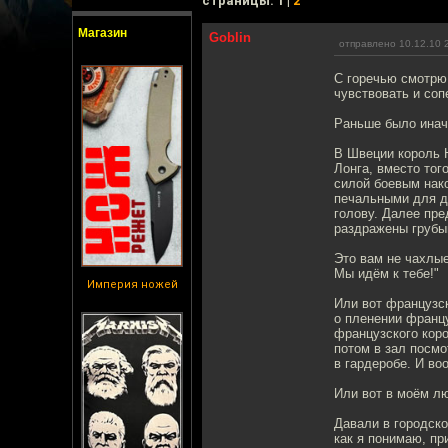
cтраницы: 1 |
2
Магазин
Goblin
отправлено 10.12.10 
С горечью смотрю
чувствовать и соп
Раньше было инач
В Швеции король Ю
Лонга, вместо тог
силой боевым нако
печальными для д
голову. Далее пре
раздражены грубым
Это вам не чахлые
Мы идём к тебе!"
Империя ножей
Или вот французск
о пленении францу
французского коро
потом в зал посмо
в гардеробе. И в
Или вот в моём лю
Давали в городско
как я понимаю, пр