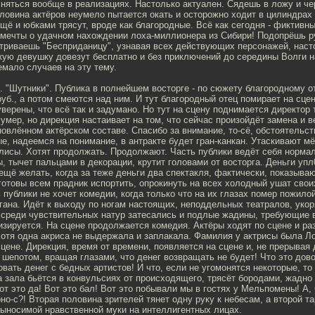
няться вообще в реализациях. Настолько актуален. Сядешь в ложу и че
ловина актёров неумело пытается окать и осторожно ходит в цилиндрах 
ё и юбками трясут, вроде как благородные. Всё как сегодня - фиктивны
 мечты о удачном нахождении лоха-миллионера из Сибири! Подопрёшь р
триваешь "Бесприданицу", узнавая всех действующих персонажей, наст
кую девушку довезут бесплатно и без приключений до середины Волги н
мало случаев на эту тему.
ь. "Шутники". Публика в полнейшем восторге - по сюжету благородному 
 руб., а потом смеются над ним. И тут благородный отец помирает на сце
верены, что всё так и задумано. Но тут на сцену поднимается директор т
р умер, но дирекция настаивает на том, что сейчас произойдёт замена и 
овлённом актёрском составе. Спасибо за внимание, то-сё, обстоятельст
е, надеемся на понимание, в антракте будет гран-канкан. Утаскивают мё
лисы. Хотят продолжать. Продолжают. Часть публики ведёт себя норма
, тычет пальцами в декорации, крутит головами от восторга. Деньги уп
 ещё желать, когда за теже деньги два спектакля, фактически, показываю
готовы всем прадник испортить, опрокинуть на всех холодный ушат сво
 публики не хочет комедии, когда только что на их глазах помер пожило
ана. Идёт к выходу по ногам настоящих, неподдельных театралов, укоря
 среди чувствительных натур затесались и подлые жадины, требующие в
изируется. На сцене продолжается комедия. Актёры ходят по сцене и р
отя одна акриса не выдержала и заплакала. Фамилия у актрисы была Ло
цене. Дирекция, время от времени, появляется на сцене и, не прерывая 
шепотом, вращая глазами, что денег возвращать не будет! Что это дов
овать денег с бедных артистов! И что, если не угомонятся некоторые, то
 зала бьётся в конвульсиях от происходящего, трясёт бородами, жадно
от это да! Вот это бал! Вот это побывали мы в гостях у Мельпомены! А,
о-с?! Вторая половина зрителей тянет одну руку к небесам, а второй т
выносимой нравственной муки на интеллигентных лицах.