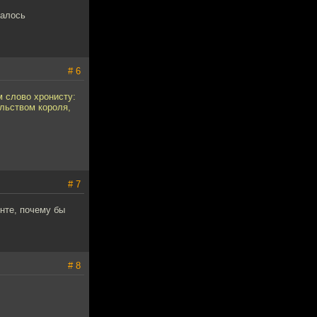
талось
# 6
м слово хронисту:
льством короля,
# 7
нте, почему бы
# 8