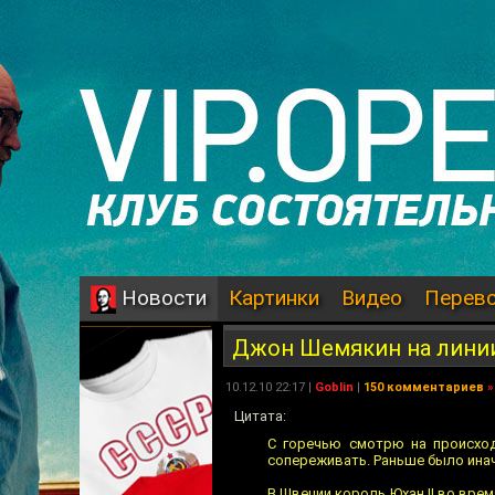
Картинки
Видео
Перев
Новости
Джон Шемякин на лини
10.12.10 22:17 |
Goblin
|
150 комментариев
»
Цитата:
С горечью смотрю на происход
сопереживать. Раньше было инач
В Швеции король Юхан II во врем