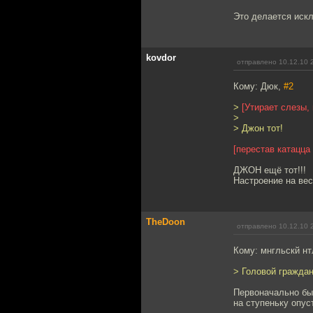
Это делается иск
kovdor
отправлено 10.12.10 
Кому: Дюк,
#2
>
[Утирает слезы,
>
> Джон тот!
[перестав катацца
ДЖОН ещё тот!!!
Настроение на весь в
TheDoon
отправлено 10.12.10 
Кому: мнгльскй нт
> Головой граждан
Первоначально бы
на ступеньку опуст