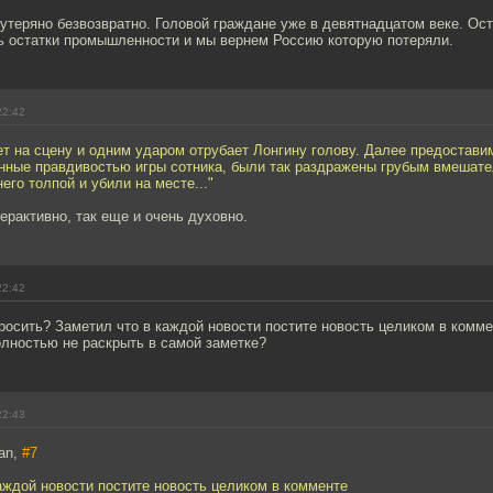
 утеряно безвозвратно. Головой граждане уже в девятнадцатом веке. Ос
ь остатки промышленности и мы вернем Россию которую потеряли.
22:42
т на сцену и одним ударом отрубает Лонгину голову. Далее предостави
анные правдивостью игры сотника, были так раздражены грубым вмешате
его толпой и убили на месте..."
терактивно, так еще и очень духовно.
22:42
осить? Заметил что в каждой новости постите новость целиком в комме
олностью не раскрыть в самой заметке?
22:43
an,
#7
аждой новости постите новость целиком в комменте