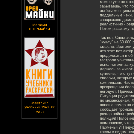
можно уже не стес
забываешь, что по
актёры-женщины ещ
поддельные чеки,
заворожено досма
реалистично - ред
Магазин
Потом расскажу не
ОПЕРМАЙКИ
Так вот. Спектакл
"куклу" на 60.000
смысле. Зрители у
что этот вот актё
продолжится в обн
гастроли убыточны
исполнителя за ку
держась за животы
куплены, чего тут
сволочи, которые 
комплексов. Часть
прекращения балаг
негодует. Причём,
Ситуация радикал
по мезансценам. Х
Советские
папаша помер на с
учебники 1940-50х
сообщает громким 
годов
разгар войны треб
полиция! Половина
шампанское, что в
Пармёныч?! Недурн
кассы с видом не