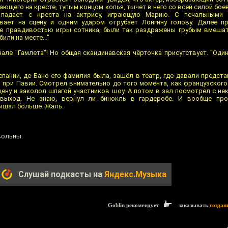
дающего на кресте, тупым концом копья, тычет в него со всей силой бо
ус падает с креста на актрису, играющую Марию. С печальным
вает на сцену и одним ударом отрубает Лонгину голову. Далее п
ные правдивостью игры сотника, были так раздражены грубым вмеша
или на месте..."
але "Гамлета"! Но общая скандинавская чёрточка присутствует. "Оди
пании, де Бано его фамилия была, зашёл в театр, где давали предст
I при Павии. Смотрел внимательно до того момента, как французского
сцену и заколол шпагой участников шоу. А потом в зал посмотрел с н
выход. Не знаю, вернул ли бинокль в гардеробе. И вообще пр
ышал больше. Жаль.
вольны.
Слушай подкасты на
Яндекс.Музыка
Goblin рекомендует
заказывать
создан