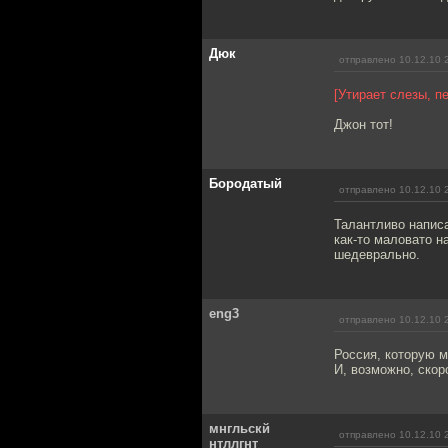
Дюк
отправлено 10.12.10 
[Утирает слезы, п
Джон тот!
Бородатый
отправлено 10.12.10 
Талантливо написа
как-то маловато н
шедеврально.
eng3
отправлено 10.12.10 
Россия, которую м
И, возможно, скор
мнгльскй
отправлено 10.12.10 
нтллгнт