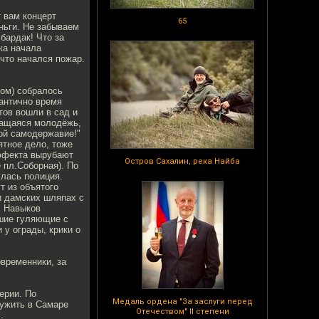
т вам концерт
65
еньги. Не забываем
 бардак! Что за
ка начала
 что начался пожар.
ком) собралось
мантично время
тов вошли в сад и
чащаяся молодёжь,
лой самодержавие!"
ятное дело, тоже
эффекта вырубают
Остров Сахалин, река Найба
 пл.Соборная). По
улась полиция.
т из объятого
и дамских шляпах с
. Навыков
вшие гуляющие с
 у ограды, крики о
овременники, за
ерии. По
Медаль ордена "За заслуги перед
лужить в Самаре
Отечеством" II степени
.