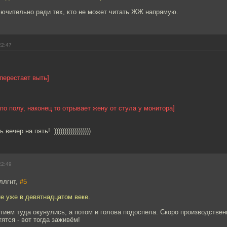
лючительно ради тех, кто не может читать ЖЖ напрямую.
22:47
 перестает выть]
 по полу, наконец то отрывает жену от стула у монитора]
ечер на пять! :))))))))))))))))))
22:49
ллгнт,
#5
е уже в девятнадцатом веке.
тием туда окунулись, а потом и голова подоспела. Скоро производстве
ятся - вот тогда заживём!