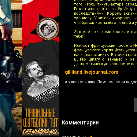
того, чтобы ткнуть актёра, стра
Естественно, что актёр-Иис
последствиями. Король вскаки
хронисту: "Зрители, очарован
что бросились на него толпой и уб
Это вам не чахлые хлопки в фин
тебе!"
Или вот французский посол в Ис
французского корля Франциска 
начинают ставить. Вскочил на 
Вытер шпагу о занавес и на 
дипломатическую карьеру не сл
gilliland.livejournal.com
А у нас граждане Ломоносовым недо
Комментарии