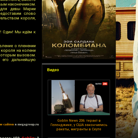
евым наконечником.
и для девы Марии
редоставим слово
тельством короля,
н! Один! Мы идём к
авление о пленении
 короля на колени
екоторым вызовом.
о его дальнейшую
Видео
Goblin News 206: теракт в
ие сайтов
в megagroup.ru
Геленджике, у США закончились
ракеты, мигранты в Сеуте