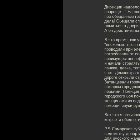
Дирекции надоело 
попроще..." На сц
про обещанный гран
дела! Обещали спе
ломиться в двери 
А он действительн
В это время, как 
"несколько тысяч 
проводили при эл
потребовали от с
преимущественно) 
и начали стрелять
паника, давка, то
свет. Демонстрант
дороге открыли ст
Затанцевали горяч
пожаром городско
перьями. Полиция 
городского боя по
женщинами из сада
помощи, звуки руш
Вот это я называю
котрых и обидно, 
P.S.Самарская гу
ведомству департ
для русского жанд