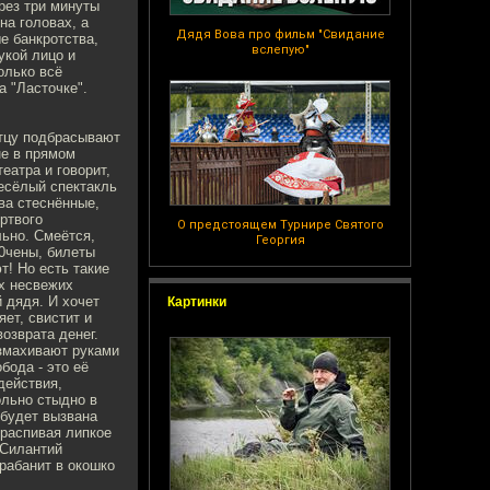
рез три минуты
на головах, а
Дядя Вова про фильм "Свидание
е банкротства,
вслепую"
укой лицо и
олько всё
а "Ласточке".
отцу подбрасывают
не в прямом
еатра и говорит,
весёлый спектакль
ва стеснённые,
ртвого
О предстоящем Турнире Святого
льно. Смеётся,
Георгия
л0чены, билеты
т! Но есть такие
их несвежих
й дядя. И хочет
Картинки
ет, свистит и
озврата денег.
азмахивают руками
бода - это её
действия,
ольно стыдно в
 будет вызвана
 распивая липкое
 Силантий
арабанит в окошко