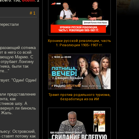
всего: 150,
Goblin
: 2
# 1
перестали
Хроники русской революции, часть
1: Революция 1905–1907 гг.
обраэающий сотника
т в него со всей
играющую Марию. С
 отрубает Лонгину
ника, были так
е..."
вует. "Один! Один!
вали представление
Трамп против родильного туризма,
нта, как
безработица из-за ИИ
стников шоу. А
 вернул ли бинокль
 Жаль.
пьесу: Островский,
 ставят потому как