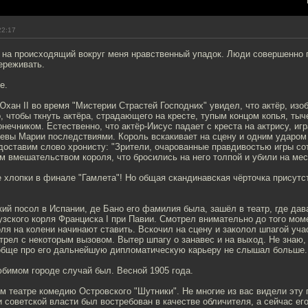
22:17
 на происходящий вокруг меня нравственный упадок. Люди совершенно 
ереживать.
е.
хан II во время "Мистерии Страстей Господних" увидел, что актёр, из
о, чтобы ткнуть актёра, страдающего на кресте, тупым концом копья, тыче
нечником. Естественно, что актёр-Иисус падает с креста на актрису, 
евы Марии последствиями. Король вскакивает на сцену и одним ударом
доставим слово хронисту: "Зрители, очарованные правдивостью игры сот
 вмешательством короля, что бросились на него толпой и убили на мест
 хлопки в финале "Гамлета"! Но общая скандинавская чёрточка присутст
ий посол в Испании, де Бано его фамилия была, зашёл в театр, где да
зского корля Франциска I при Павии. Смотрел внимательно до того моме
ля на колени начинают ставить. Вскочил на сцену и заколол шпагой уча
трел с некоторым вызовом. Вытер шпагу о занавес и на выход. Не знаю,
ообще про его дальнейшую дипломатическую карьеру не слышал больше.
бимом городе случай был. Весной 1905 года.
м театре комедию Островского "Шутники". Не многие из вас видели эту 
и советской власти был востребован в качестве обличителя, а сейчас его