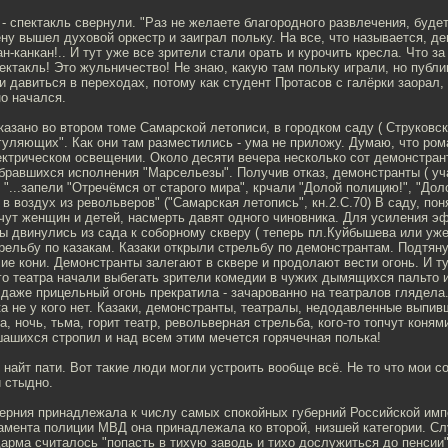
- спектакль свернули. "Раз не желаете благородного развлечения, буде
ену вышел духовой оркестр и заиграл польку. На все, что называется, д
-канкан!.. И тут уже все зрители стали орать и курочить кресла. Что за
ктакль! Это жульничество! Не знаю, какую там польку играли, но публи
и давиться в переходах, потому как студент Протасов с галёрки заорал,
о начался.
указано во втором томе Самарской летописи, в городком саду ( Струковс
гуляющих". Как они там разместились - ума не приложу. Думаю, что ро
ектрическом освещении. Около десяти вечера несколько сот демонстран
обравшихся исполнения "Марсельезы". Получив отказ, демонстранты ( у
"...запели "Отречёмся от старого мира", крчали "Долой полицию!", "До
 в воздух из револьверов" ("Самарская летопись", кн.2.С.70) В саду, пон
пчут женщин и детей, насмерть давят одного чиновника. Для усиления 
ы двинулись из сада к соборному скверу ( теперь пл.Куйбышева или уже
рельбу по казакам. Казаки открыли стрельбу по демонстрантам. Подтян
ие кони. Демонстранты залегают в сквере и продолают вести огонь. И ту
го театра начали выбегать зрители комедии в чужих дымящихся пальто 
даже прицельный огонь прекратила - зачарованно на театралов глядела
ка не у кого нет. Казаки, демонстранты, театралы, недодавленные выпи
, ночь, тьма, горит театр, револьверная стрельба, кого-то топчут конями
ашихся стропил и над всем этим мечется горячечная полька!
 найт пати. Вот такие люди могли устроить вообще всё. Не то что мои с
и стыдно.
берния принадлежала к числу самых спокойных губерний Российской имп
амента полиции МВД она принадлежала ко второй, низшей категории. С
арма считалось "попасть в тихую заводь и тихо дослужиться до пенсии"