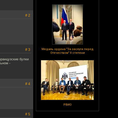
# 2
Медаль ордена "За заслуги перед
# 3
Отечеством" II степени
французские булки
ьном -
# 4
РВИО
# 5