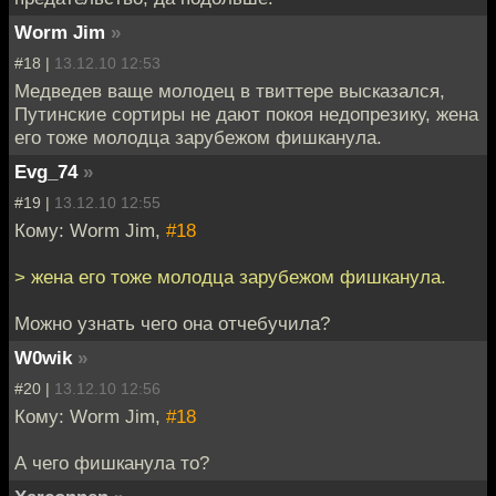
Worm Jim
»
#18 |
13.12.10 12:53
Медведев ваще молодец в твиттере высказался,
Путинские сортиры не дают покоя недопрезику, жена
его тоже молодца зарубежом фишканула.
Evg_74
»
#19 |
13.12.10 12:55
Кому: Worm Jim,
#18
> жена его тоже молодца зарубежом фишканула.
Можно узнать чего она отчебучила?
W0wik
»
#20 |
13.12.10 12:56
Кому: Worm Jim,
#18
А чего фишканула то?