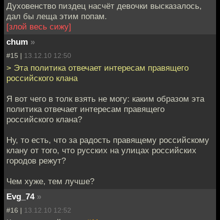
Духовенство пиздец насчёт девочки высказалось,
дал бы леща этим попам.
[злой весь сижу]
chum
»
#15 |
13.12.10 12:50
> Эта политика отвечает интересам правящего
российского клана
Я вот чего в толк взять не могу: каким образом эта
политика отвечает интересам правящего
российского клана?
Ну, то есть, что за радость правящему российскому
клану от того, что русских на улицах российских
городов режут?
Чем хуже, тем лучше?
Evg_74
»
#16 |
13.12.10 12:52