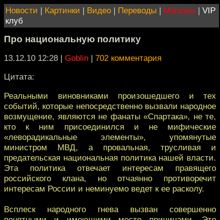
Новости
|
Картинки
|
Видео
|
Переводы
|
Магазин
|
VIP
клуб
Про национальную политику
13.12.10 12:28
|
Goblin
|
702 комментария
Цитата:
Реальными виновниками произошедшего и тех
событий, которые непосредственно вызвали народное
возмущение, являются не фанаты «Спартака», не те,
кто к ним присоединился и не мифические
«леворадикальные элементы», упомянутые
министром МВД, а провальная, трусливая и
предательская национальная политика нашей власти.
Эта политика отвечает интересам правящего
российского клана, но отчаянно противоречит
интересам России и неминуемо ведет к ее расколу.
Всплеск народного гнева вызван совершенно
понятными и имеющими место причинами. Это