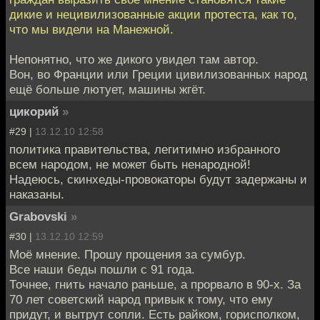
дикие и нецивилизованные акции протеста, как то,
что мы видели на Манежной.
Непонятно, что же дикого увидел там автор.
Вон, во Франции или Греции цивилизованных народ
ещё больше лютует, машины жгёт.
цикорий
»
#29 |
13.12.10 12:58
политика правительства, легитимно избранного
всем народом, не может быть ненародной!
Надеюсь, скинхеды-провокаторы будут задержаны и
наказаны.
Grabovski
»
#30 |
13.12.10 12:59
Моё мнение. Прошу прощения за сумбур.
Все наши беды пошли с 91 года.
Точнее, гнить начало раньше, а прорвало в 90-х. За
70 лет советский народ привык к тому, что ему
придут, и вытрут сопли. Есть райком, горисполком,