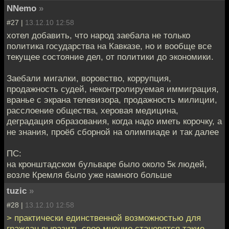
NNemo
»
#27 |
13.12.10 12:58
хотел добавить, что народ заебала не только
политика государства на Кавказе, но и вообще все
текущее состояние дел, от политики до экономики.
Заебали мигалки, воровство, коррупция,
продажность судей, неконтролируемая иммиграция,
вранье с экрана телевизора, продажность милиции,
расслоение общества, херовая медицина,
деградация образования, когда надо иметь корочку, а
не знания, проёб сборной на олимпиаде и так далее
ПС:
на кронштадском бульваре было около 5к людей,
возле Кремля было уже намного больше
tuzic
»
#28 |
13.12.10 12:58
> практически единственной возможностью для
граждан выразить свое мнение становятся такие