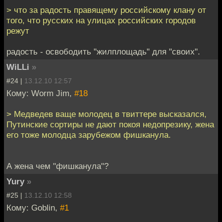
> что за радость правящему российскому клану от
того, что русских на улицах российских городов
режут
радость - освободить "жилплощадь" для "своих".
WiLLi
»
#24 |
13.12.10 12:57
Кому: Worm Jim,
#18
> Медведев ваще молодец в твиттере высказался,
Путинские сортиры не дают покоя недопрезику, жена
его тоже молодца зарубежом фишканула.
А жена чем "фишканула"?
Yury
»
#25 |
13.12.10 12:58
Кому: Goblin,
#1