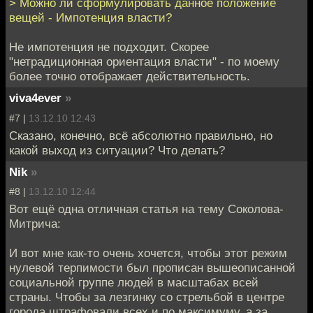
> Можно ли сформулировать данное положение
вещей - Импотенция власти?
Не импотенция не подходит. Скорее
"нетрадиционная ориентация власти" - по моему
более точно отображает действительность.
viva4ever
»
#7 |
13.12.10 12:43
Сказано, конечно, всё абсолютно правильно, но
какой выход из ситуации? Что делать?
Nik
»
#8 |
13.12.10 12:44
Вот ещё одна отличная статья на тему Соколова-
Митрича:
И вот мне как-то очень хочется, чтобы этот режим
нулевой терпимости был прописан вышеописанной
социальной группе людей в масштабах всей
страны. Чтобы за лезгинку со стрельбой в центре
города штрафовали всех и по максимуму, а за