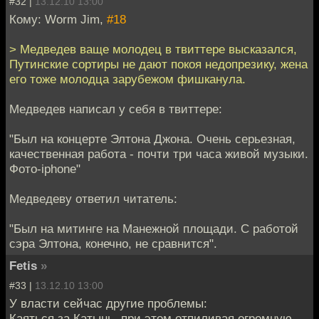
#32 |
13.12.10 13:00
Кому: Worm Jim,
#18
> Медведев ваще молодец в твиттере высказался,
Путинские сортиры не дают покоя недопрезику, жена
его тоже молодца зарубежом фишканула.
Медведев написал у себя в твиттере:
"Был на концерте Элтона Джона. Очень серьезная,
качественная работа - почти три часа живой музыки.
Фото-iphone"
Медведеву ответил читатель:
"Был на митинге на Манежной площади. С работой
сэра Элтона, конечно, не сравнится".
Fetis
»
#33 |
13.12.10 13:00
У власти сейчас другие проблемы:
Каяться за Катынь, при этом отпиливая огромную