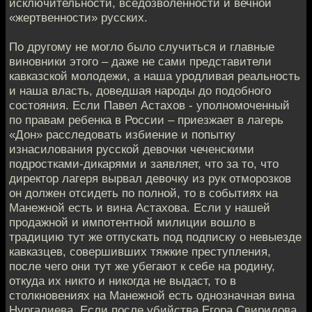
исключительности, вседозволенности и вечной
«жертвенности» русских.
По другому не могло было случиться и главные
виновники этого – даже не сами представители
кавказской молодежи, а наша уродливая реальность
и наша власть, доведшая народы до подобного
состояния. Если Павел Астахов - уполномоченный
по правам ребенка в России – приезжает в лагерь
«Дон» расследовать избиение и попытку
изнасилования русской девочки чеченскими
подростками-дикарями и заявляет, что за то, что
директор лагеря вырвал девочку из рук отморозков
он должен отсидеть по полной, то в событиях на
Манежной есть и вина Астахова. Если у нашей
продажной и импотентной милиции вошло в
традицию тут же отпускать под подписку о невыезде
кавказцев, совершивших тяжкие преступления,
после чего они тут же убегают к себе на родину,
откуда их никто и никогда не выдаст, то в
столкновениях на Манежной есть однозначная вина
Нургалиева. Если после убийства Егора Свиридова