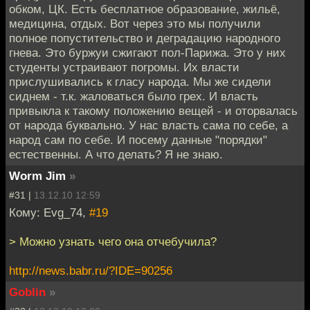
обком, ЦК. Есть бесплатное образование, жильё,
медицина, отдых. Вот через это мы получили
полное попустительство и деградацию народного
гнева. Это буржуи сжигают пол-Парижа. Это у них
студенты устраивают погромы. Их власти
прислушивались к гласу народа. Мы же сидели
сиднем - т.к. жаловаться было грех. И власть
привыкла к такому положению вещей - и оторвалась
от народа буквально. У нас власть сама по себе, а
народ сам по себе. И посему данные "порядки"
естественны. А что делать? Я не знаю.
Worm Jim
»
#31 |
13.12.10 12:59
Кому: Evg_74,
#19
> Можно узнать чего она отчебучила?
http://news.babr.ru/?IDE=90256
Goblin
»