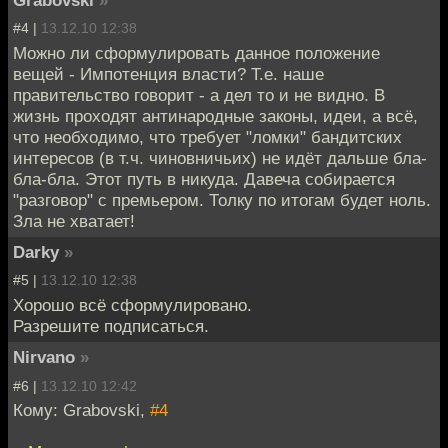
Grabovski
»
#4 |
13.12.10 12:38
Можно ли сформулировать данное положение
вещей - Импотенция власти? Т.е. наше
правительство говорит - а дел то и не видно. В
жизнь проходят антинародные законы, идеи, а всё,
что необходимо, что требует "ломки" бандитских
интересов (в т.ч. чиновничьих) не идёт дальше бла-
бла-бла. Этот путь в никуда. Давеча собирается
"разговор" с премьером. Толку по итогам будет ноль.
Зла не хватает!
Darky
»
#5 |
13.12.10 12:38
Хорошо всё сформулировано.
Разрешите подписаться.
Nirvano
»
#6 |
13.12.10 12:42
Кому: Grabovski,
#4