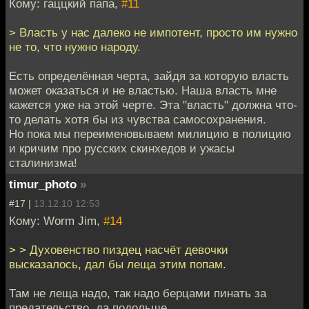
Кому: гаццкий папа,
#11
> Власть у нас далеко не импотент, просто им нужно
не то, что нужно народу.
Есть определённая черта, зайдя за которую власть
может оказаться и не властью. Наша власть мне
кажется уже на этой черте. Эта "власть" должна что-
то делать хотя бы из чувства самосохранения.
Но пока мы переименовываем милицию в полицию
и кричим про русских скинхедов и ужасы
сталинизма!
timur_photo
»
#17 |
13.12.10 12:53
Кому: Worm Jim,
#14
> > Духовенство пиздец насчёт девочки
высказалось, дал бы леща этим попам.
Там не леща надо, так надо берцами пинать за
предательство, да подольше.