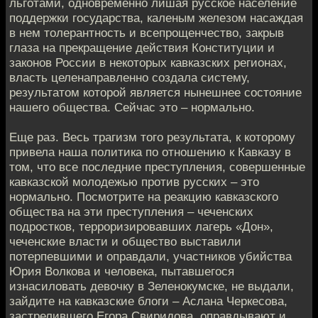
льготами, одновременно лишая русское население
поддержки государства, каленым железом насаждая
в нем толерантность и всепрощенчество, закрыв
глаза на прекращение действия Конституции и
законов России в некоторых кавказских регионах,
власть целенаправленно создала систему,
результатом которой является нынешнее состояние
нашего общества. Сейчас это – нормально.
Еще раз. Весь трагизм того результата, к которому
привела наша политика по отношению к Кавказу в
том, что все последние преступления, совершенные
кавказской молодежью против русских – это
нормально. Посмотрите на реакцию кавказского
общества на эти преступления – чеченских
подростков, терроризировавших лагерь «Дон»,
чеченские власти и общество выставили
потерпевшими и оправдали, участников убийства
Юрия Волкова и человека, пытавшегося
изнасиловать девочку в Зеленокумске, не выдали,
зайдите на кавказские блоги – Аслана Черкесова,
застрелившего Егора Свиридова, оправдывают и