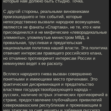
которые нам должно быть стыдно. Точка.
С другой стороны, реальными виновниками
произошедшего и тех событий, которые
непосредственно вызвали народное возмущение,
являются не фанаты «Спартака», не те, кто к ним
присоединился и не мифические «леворадикальные
элементы», упомянутые министром МВД, а
провальная, трусливая и предательская
национальная политика нашей власти. Эта политика
отвечает интересам правящего российского клана,
но отчаянно противоречит интересам России и
неминуемо ведет к ее расколу.
Всплеск народного гнева вызван совершенно
понятными и имеющими место причинами. Это
фактическая дискриминация и предательство
властями государствообразующего народа –
русских, наличие острых этнических противоречий в
стране, предоставление глубочайших привилегий
северокавказским республикам и проживающим в
них этносам за счет нищеты и забвения русского