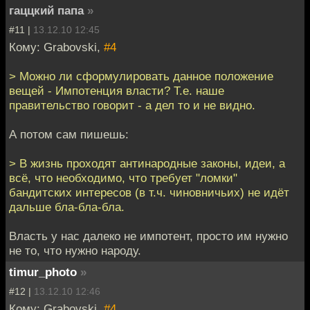
гаццкий папа
»
#11 |
13.12.10 12:45
Кому: Grabovski,
#4
> Можно ли сформулировать данное положение
вещей - Импотенция власти? Т.е. наше
правительство говорит - а дел то и не видно.
А потом сам пишешь:
> В жизнь проходят антинародные законы, идеи, а
всё, что необходимо, что требует "ломки"
бандитских интересов (в т.ч. чиновничьих) не идёт
дальше бла-бла-бла.
Власть у нас далеко не импотент, просто им нужно
не то, что нужно народу.
timur_photo
»
#12 |
13.12.10 12:46
Кому: Grabovski,
#4