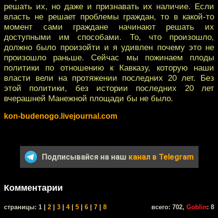
решать их, но даже и признавать их наличие. Если
власть не решает проблемы граждан, то в какой-то
момент сами граждане начинают решать их
доступными им способами. То, что произошло,
должно было произойти и я удивлен почему это не
произошло раньше. Сейчас мы пожинаем плоды
политики по отношению к Кавказу, которую наши
власти вели на протяжении последних 20 лет. Без
этой политики, без истории последних 20 лет
вчерашней Манежной площади бы не было.
kon-budenogo.livejournal.com
Подписывайся на наш
канал в Telegram
Комментарии
cтраницы: 1 |
2
|
3
|
4
|
5
|
6
|
7
|
8
всего: 702,
Goblin
: 8