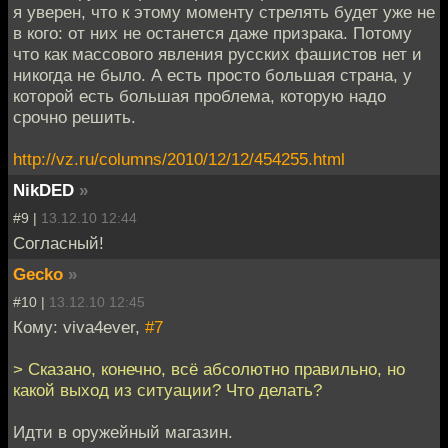
я уверен, что к этому моменту стрелять будет уже не
в кого: от них не останется даже призрака. Потому
что как массового явления русских фашистов нет и
никогда не было. А есть просто большая страна, у
которой есть большая проблема, которую надо
срочно решить.
http://vz.ru/columns/2010/12/12/454255.html
NikDED
»
#9 |
13.12.10 12:44
Согласный!
Gecko
»
#10 |
13.12.10 12:45
Кому: viva4ever,
#7
> Сказано, конечно, всё абсолютно правильно, но
какой выход из ситуации? Что делать?
Идти в оружейный магазин.