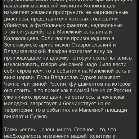
начальник московской милиции Колокольцев
изъявляет желание приструнить не национальные
диаспоры, представители которых совершили
убийство, а футбольных фанатов, недовольных
этой ситуацией, то в Манежной есть вина и
Колокольцева. Если после произошедшего в
Зеленокумске архиепископ Ставропольский и
Владикавказский Феофан возлагает вину за
произошедшее на девочку, которую скоты пытались
изнасиловать, говоря «ей самой надо было вести
себя скромнее», то в событиях на Манежной есть и
вина церкви. Если Владислав Сурков называет
Чечню «витриной России, фундаментом на котором
она стоит», в то время как в самой Чечне от России
уже ничего, кроме дани, не осталось, а чеченская
молодежь зверствует и бесчинствует на ее
территории, то в событиях на Манежной площади
виноват и Сурков.
Таких «если» - очень много. Главное – то, что
необходимость изменения нашей политики к