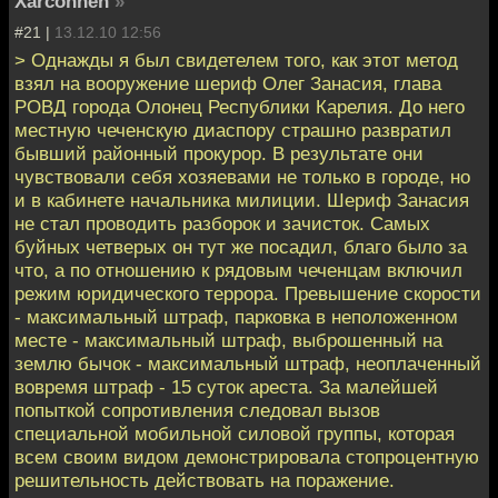
Xarconnen
»
#21 |
13.12.10 12:56
> Однажды я был свидетелем того, как этот метод
взял на вооружение шериф Олег Занасия, глава
РОВД города Олонец Республики Карелия. До него
местную чеченскую диаспору страшно развратил
бывший районный прокурор. В результате они
чувствовали себя хозяевами не только в городе, но
и в кабинете начальника милиции. Шериф Занасия
не стал проводить разборок и зачисток. Самых
буйных четверых он тут же посадил, благо было за
что, а по отношению к рядовым чеченцам включил
режим юридического террора. Превышение скорости
- максимальный штраф, парковка в неположенном
месте - максимальный штраф, выброшенный на
землю бычок - максимальный штраф, неоплаченный
вовремя штраф - 15 суток ареста. За малейшей
попыткой сопротивления следовал вызов
специальной мобильной силовой группы, которая
всем своим видом демонстрировала стопроцентную
решительность действовать на поражение.