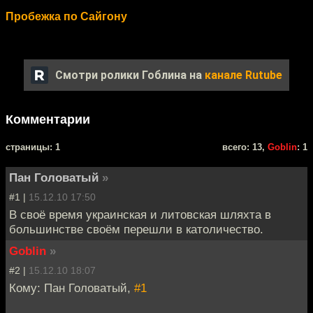
Пробежка по Сайгону
Смотри ролики Гоблина на
канале Rutube
Комментарии
cтраницы: 1
всего: 13,
Goblin
: 1
Пан Головатый
»
#1 |
15.12.10 17:50
В своё время украинская и литовская шляхта в
большинстве своём перешли в католичество.
Goblin
»
#2 |
15.12.10 18:07
Кому: Пан Головатый,
#1