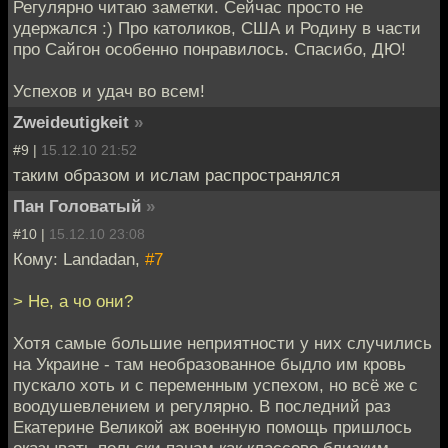
Регулярно читаю заметки. Сейчас просто не
удержался :) Про католиков, США и Родину в части
про Сайгон особенно понравилось. Спасибо, ДЮ!
Успехов и удач во всем!
Zweideutigkeit
»
#9 |
15.12.10 21:52
таким образом и ислам распространялся
Пан Головатый
»
#10 |
15.12.10 23:08
Кому: Landadan,
#7
> Не, а чо они?
Хотя самые большие неприятности у них случились
на Украине - там необразованное быдло им кровь
пускало хоть и с переменным успехом, но всё же с
воодушевлением и регулярно. В последний раз
Екатерине Великой аж военную помощь пришлось
оказывать польски панам как классово близким.