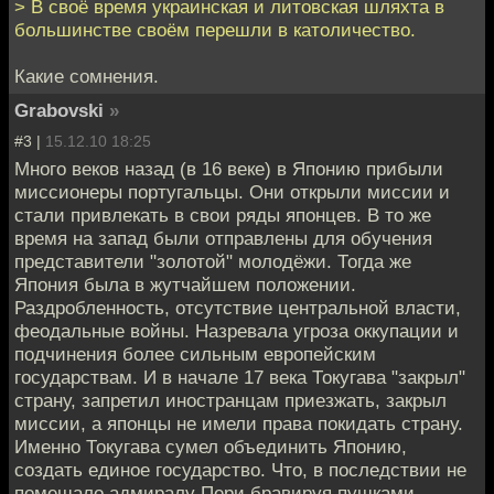
> В своё время украинская и литовская шляхта в
большинстве своём перешли в католичество.
Какие сомнения.
Grabovski
»
#3 |
15.12.10 18:25
Много веков назад (в 16 веке) в Японию прибыли
миссионеры португальцы. Они открыли миссии и
стали привлекать в свои ряды японцев. В то же
время на запад были отправлены для обучения
представители "золотой" молодёжи. Тогда же
Япония была в жутчайшем положении.
Раздробленность, отсутствие центральной власти,
феодальные войны. Назревала угроза оккупации и
подчинения более сильным европейским
государствам. И в начале 17 века Токугава "закрыл"
страну, запретил иностранцам приезжать, закрыл
миссии, а японцы не имели права покидать страну.
Именно Токугава сумел объединить Японию,
создать единое государство. Что, в последствии не
помешало адмиралу Пери бравируя пушками