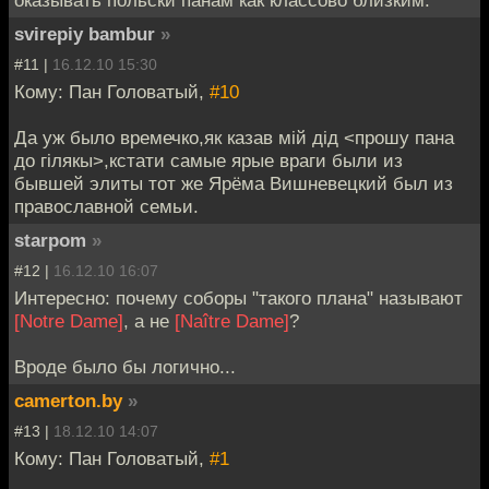
svirepiy bambur
»
#11 |
16.12.10 15:30
Кому: Пан Головатый,
#10
Да уж было времечко,як казав мiй дiд <прошу пана
до гiлякы>,кстати самые ярые враги были из
бывшей элиты тот же Ярёма Вишневецкий был из
православной семьи.
starpom
»
#12 |
16.12.10 16:07
Интересно: почему соборы "такого плана" называют
[Notre Dame]
, а не
[Naître Dame]
?
Вроде было бы логично...
camerton.by
»
#13 |
18.12.10 14:07
Кому: Пан Головатый,
#1