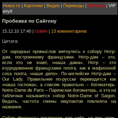
Новости
|
Картинки
|
Видео
|
Переводы
|
Магазин
|
VIP
клуб
Пробежка по Сайгону
15.12.10 17:40
|
Goblin
|
13 комментариев
Цитата:
От народных промыслов метнулись к собору Нотр-
дам, построенному французами. Нотр-дам – это,
если кто не знает, «наша дама». Нотр – это
изуродовенное французами nostra, как в мафиозной
cosa nostra, «наше дело». По-английски Нотр-дам –
Our Lady. Правильнее по-русски переводится как
«наша госпожа», а совсем правильно – богоматерь.
Notre-Dame de Paris – Парижская богоматерь, а эта на
табличках называется собор Notre-Dame of Saigon.
Видать, частота смены оккупантов повлияла на
название.
Собор французы построили для себя, но при этом,