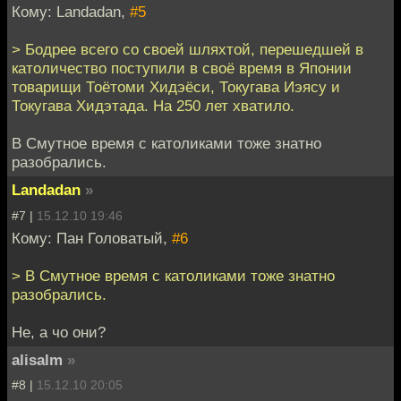
Кому: Landadan,
#5
> Бодрее всего со своей шляхтой, перешедшей в
католичество поступили в своё время в Японии
товарищи Тоётоми Хидэёси, Токугава Иэясу и
Токугава Хидэтада. На 250 лет хватило.
В Смутное время с католиками тоже знатно
разобрались.
Landadan
»
#7 |
15.12.10 19:46
Кому: Пан Головатый,
#6
> В Смутное время с католиками тоже знатно
разобрались.
Не, а чо они?
alisalm
»
#8 |
15.12.10 20:05