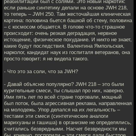
реабилитации был с солями. Это новый наркотик:
если раньше синтетику делали на основе JWH 218,
то теперь – JWH 250. Там жесточайшая клиническая
картина: половина бьется башкой об стену, половина
– с космосом общается. В голове что-то страшное
происходит: очень резкая деградация, нервное
истощение, физическое похудание. И никто не знает,
какие будут последствия. Валентина Ямпольская,
нарколог, кандидат наук из госпиталя ветеранов, она
просто говорит: я не видела такого.
- Что это за соли, что за JWH?
- Давай объясню популярно? JWH 218 – это были
курительные смеси, ты слышал про них, наверно.
Ими пять лет по всей стране торговали, мощный
был поток, была агрессивная реклама, направленная
на молодежь. Упор делался на их легальность –
тестами эти смеси (синтетические аналоги
марихуаны и гашиша) в организме не определялись,
считались безвредными. Насчет безвредности мы
бы, конечно, поспорили – эти смеси дали быстрое