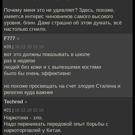
Почему меня это не удивляет? Здесь, похоже,
имеется интерес чиновников самого высокого
уровня, блин. Даже страшно об этом думать, всё
настолько сгнило.
F777
»
#20 |
16.12.10 12:15
вот это должны показывать в школе
раз в неделю
людей без кожи и с вылезшими костями
было бы очень эффективно
но похоже просвещать на счет злодея Сталина и
религии куда важнее
Techred
»
#21 |
16.12.10 12:16
Наркотики - зло.
Надо перенимать передовой опыт борьбы с
наркоторговлей у Китая.