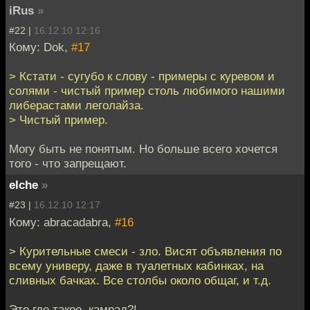
iRus
»
#22 |
16.12.10 12:16
Кому: Dok,
#17
> Кстати - сугубо к слову - примеры с куревом и
солями - чистый пример столь любимого нашими
либерастами леголайза.
> Чистый пример.
Могу быть не понятым. Но больше всего хочется
того - что запрещают.
elche
»
#23 |
16.12.10 12:17
Кому: abracadabra,
#16
> Курительные смеси - зло. Висят объявления по
всему универу, даже в туалетных кабинках, на
сливных бачках. Все столбы около общаг, и т.д.
Это где такое, камрад?!