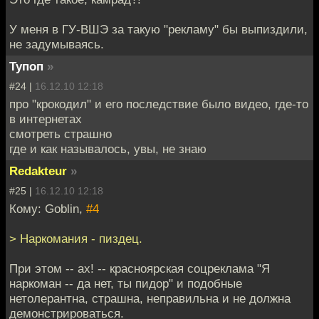
У меня в ГУ-ВШЭ за такую "рекламу" бы выпиздили,
не задумываясь.
Тупоп
»
#24 |
16.12.10 12:18
про "крокодил" и его последствие было видео, где-то
в интернетах
смотреть страшно
где и как называлось, увы, не знаю
Redakteur
»
#25 |
16.12.10 12:18
Кому: Goblin,
#4
> Наркомания - пиздец.
При этом -- ах! -- красноярская соцреклама "Я
наркоман -- да нет, ты пидор" и подобные
нетолерантна, страшна, неправильна и не должна
демонстрироваться.