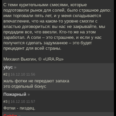
С теми курительными смесями, которые
подготовили рынок для солей, было страшное дело:
ими торговали пять лет, и у меня складывается
впечатление, что на каком-то уровне смогли с
властью договориться: вы нас не закрывайте, мы
продадим все, что ввезли. Кто-то же на этом
заработал. А соли – это страшнее, и если у нас
получится сделать задуманное – это будет
прецедент для всей страны.
Михаил Вьюгин, © «URA.Ru»
ykyc
»
#2 |
16.12.10 11:56
жаль фотки не передают запаха
это отдельный бонус
Пожарный
»
#3 |
16.12.10 11:57
Фотки - пиздец.