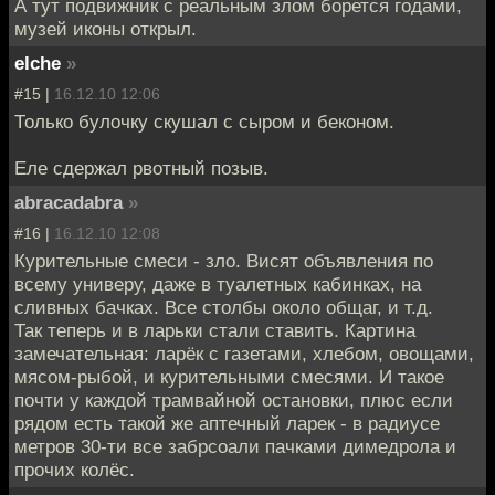
А тут подвижник с реальным злом борется годами,
музей иконы открыл.
elche
»
#15 |
16.12.10 12:06
Только булочку скушал с сыром и беконом.
Еле сдержал рвотный позыв.
abracadabra
»
#16 |
16.12.10 12:08
Курительные смеси - зло. Висят объявления по
всему универу, даже в туалетных кабинках, на
сливных бачках. Все столбы около общаг, и т.д.
Так теперь и в ларьки стали ставить. Картина
замечательная: ларёк с газетами, хлебом, овощами,
мясом-рыбой, и курительными смесями. И такое
почти у каждой трамвайной остановки, плюс если
рядом есть такой же аптечный ларек - в радиусе
метров 30-ти все забрсоали пачками димедрола и
прочих колёс.