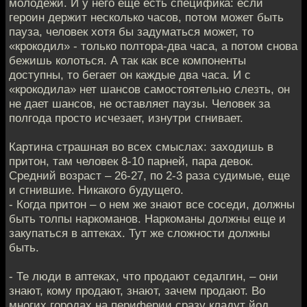
молодежи. И у него еще есть специфика: если
героин держит несколько часов, потом может быть
пауза, человек хотя бы задуматься может, то
«крокодил» - только полтора-два часа, а потом снова
бежишь колоться. А так как все компоненты
доступны, то бегает он каждые два часа. И с
«крокодила» нет шансов самостоятельно слезть, он
не дает шансов, не оставляет паузы. Человек за
полгода просто исчезает, изнутри сгнивает.
Картина страшная во всех смыслах: заходишь в
притон, там человек 8-10 парней, пара девок.
Средний возраст – 26-27, по 2-3 раза судимые, еще
и сгнившие. Никакого будущего.
- Когда притон – о нем же знают все соседи, должны
быть толпы наркоманов. Наркоманы должны еще и
закупаться в аптеках. Тут же сложности должны
быть.
- Те люди в аптеках, что продают седалгин, – они
знают, кому продают, знают, зачем продают. Во
многих городах на периферии сразу кладут йод,