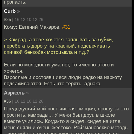
пропасть.
Curb
»
#35 |
16.12.10 12:26
Кому: Евгений Макаров,
#31
> Камрад, а тебе хочется заплывать за буйки,
перебегать дорогу на красный, подсвечивать
спичкой бензобак мотоцыкла и т.д.?
Если по молодости ума нет, то именно этого и
хочется.
Взрослые и состоявшиеся люди редко на наркоту
подсаживаются. Есть что терять, аднака.
Азраэль
»
#36 |
16.12.10 12:26
Предыдущий мой пост чистая эмоция, прошу за это
простить, камрады... У меня был друг, в школе
вместе учились. Когда-то я сидел, сидел на игле,
меня сняли и очень жестоко. Ройзмановские методы
- детский сад по сравнению с тем что сделал со