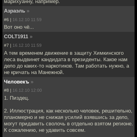
марихуанну, например.
Азраэль
»
#6 |
16.12.10 11:59
Вот оно чё...
COLT1911
»
#7 |
16.12.10 11:59
А тем временем движение в защиту Химкинского
леса выдвинет кандидата в президенты. Какое нам
дело до каких-то наркотиков. Там работать нужно, а
не кричать на Манежной.
Человекъ
»
#8 |
16.12.10 12:00
1. Пиздец.
2. Иллюстрация, как несколько человек, решительно,
планомерно и не снижая усилий взявшись за дело,
могут придавить сволочь в отдельно взятом регионе.
К сожалению, не удавить совсем.