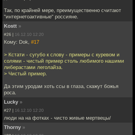
Так, по крайней мере, преимущественно считают
"интернетоактивные" россияне.
Kostt
»
#26 |
16.12.10 12:20
Кому: Dok,
#17
> Кстати - сугубо к слову - примеры с куревом и
солями - чистый пример столь любимого нашими
либерастами леголайза.
> Чистый пример.
Да этим уродам хоть ссы в глаза, скажут божья
роса.
Lucky
»
#27 |
16.12.10 12:20
люди на на фотках - чисто живые мертвецы/
Thorny
»