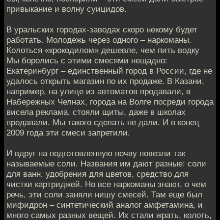
привыкание и волну суицидов.
В уральских городах-заводах скоро некому будет
работать. Молодежь через одного – наркоманы.
Колоться «крокодилом» дешевле, чем пить водку
Мы боролись с этими смесями нещадно:
Екатеринбург – единственный город в России, где не
удалось открыть магазин по их продаже. В Казани,
например, на улице из автоматов продавали, в
Набережных Челнах, города на Волге посреди города
висела реклама, стояли щиты, даже в школах
продавали. Мы такого сделать не дали. И в конец
2009 года эти смеси запретили.
И вдруг на подготовленную почву повезли так
называемые соли. Названия им дают разные: соли
для ванн, удобрения для цветов, средство для
чистки картриджей. Но все наркоманы знают, о чем
речь, эти соли заняли нишу смесей. Там еще был
мифидрон – синтетический аналог амфетамина, и
много самых разных вещей. Их стали жрать, колоть,