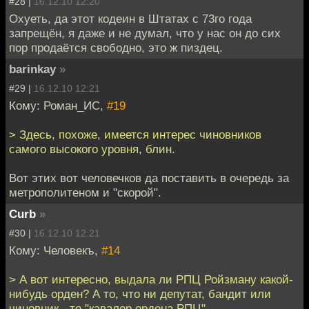
#28 |
16.12.10 12:20
Охуеть, да этот кодеин в Штатах с 73го года
запрещён, я даже и не думал, что у нас он до сих
пор продаётся свободно, это ж пиздец.
barinkay
»
#29 |
16.12.10 12:21
Кому: Роман_ИС,
#19
> Здесь, похоже, имеется интерес чиновников
самого высокого уровня, блин.
Вот этих вот человечков да поставить в очередь за
метрополитеном и "скорой".
Curb
»
#30 |
16.12.10 12:21
Кому: Человекъ,
#14
> А вот интересно, выдала ли РПЦ Ройзману какой-
нибудь орден? А то, что ни депутат, бандит или
чиновник - то "кавалер ордена РПЦ".