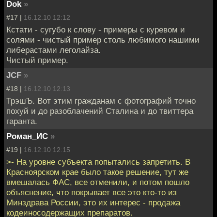
Dok
»
#17 |
16.12.10 12:12
Кстати - сугубо к слову - примеры с куревом и
солями - чистый пример столь любимого нашими
либерастами леголайза.
Чистый пример.
JCF
»
#18 |
16.12.10 12:13
ТрэшЪ. Вот этим гражданам с фотографий точно
похуй и до разоблачений Сталина и до твиттера
гаранта.
Роман_ИС
»
#19 |
16.12.10 12:15
>- На уровне субъекта попытались запретить. В
Красноярском крае было такое решение, тут же
вмешалась ФАС, все отменили, и потом пошло
объяснение, что покрывает все это кто-то из
Минздрава России, это их интерес - продажа
кодеиносодержащих препаратов.