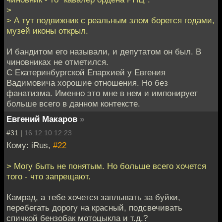
>
> А тут подвижник с реальным злом борется годами,
музей иконы открыл.
И бандитом его называли, и депутатом он был. В
чиновниках не отметился.
С Екатеринбургской Епархией у Евгения
Вадимовича хорошие отношения. Но без
фанатизма. Именно это мне в нем и импонирует
больше всего в данном контексте.
Евгений Макаров
»
#31 |
16.12.10 12:23
Кому: iRus,
#22
> Могу быть не понятым. Но больше всего хочется
того - что запрещают.
Камрад, а тебе хочется заплывать за буйки,
перебегать дорогу на красный, подсвечивать
спичкой бензобак мотоцыкла и т.д.?