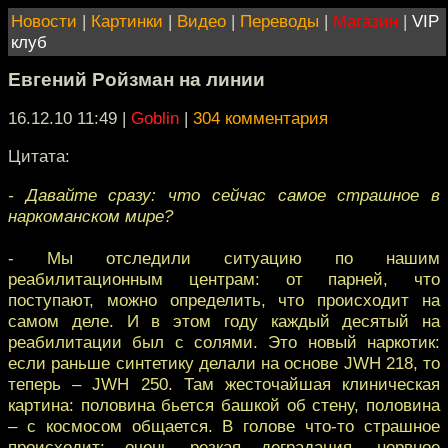
Новости
|
Картинки
|
Видео
|
Переводы
|
Магазин
|
VIP
клуб
Евгений Ройзман на линии
16.12.10 11:49
|
Goblin
|
304 комментария
Цитата:
- Давайте сразу: что сейчас самое страшное в
наркоманском мире?
- Мы отследили ситуацию по нашим
реабилитационным центрам: от парней, что
поступают, можно определить, что происходит на
самом деле. И в этом году каждый десятый на
реабилитации был с солями. Это новый наркотик:
если раньше синтетику делали на основе JWH 218, то
теперь – JWH 250. Там жесточайшая клиническая
картина: половина бьется башкой об стену, половина
– с космосом общается. В голове что-то страшное
происходит: очень резкая деградация, нервное