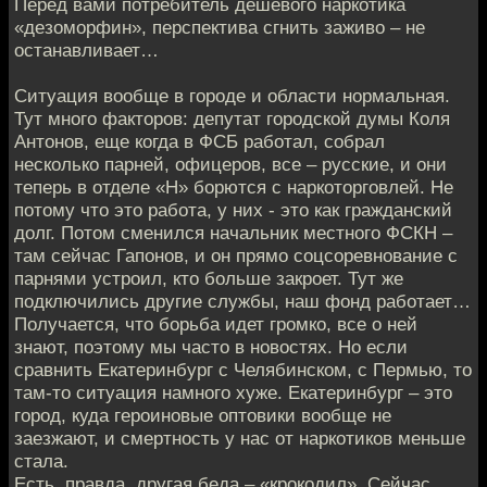
Перед вами потребитель дешевого наркотика
«дезоморфин», перспектива сгнить заживо – не
останавливает…
Ситуация вообще в городе и области нормальная.
Тут много факторов: депутат городской думы Коля
Антонов, еще когда в ФСБ работал, собрал
несколько парней, офицеров, все – русские, и они
теперь в отделе «Н» борются с наркоторговлей. Не
потому что это работа, у них - это как гражданский
долг. Потом сменился начальник местного ФСКН –
там сейчас Гапонов, и он прямо соцсоревнование с
парнями устроил, кто больше закроет. Тут же
подключились другие службы, наш фонд работает…
Получается, что борьба идет громко, все о ней
знают, поэтому мы часто в новостях. Но если
сравнить Екатеринбург с Челябинском, с Пермью, то
там-то ситуация намного хуже. Екатеринбург – это
город, куда героиновые оптовики вообще не
заезжают, и смертность у нас от наркотиков меньше
стала.
Есть, правда, другая беда – «крокодил». Сейчас