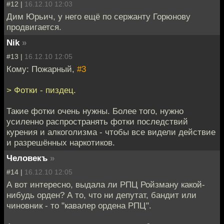
#12 |
16.12.10 12:03
Дим Юрьич, у него ещё по сержанту Горюнову
продвигается.
Nik
»
#13 |
16.12.10 12:05
Кому: Пожарный,
#3
> Фотки - пиздец.
Такие фотки очень нужны. Более того, нужно
усиленно распространять фотки последствий
курения и алкоголизма - чтобы все видели действие
и разрешённых наркотиков.
Человекъ
»
#14 |
16.12.10 12:05
А вот интересно, выдала ли РПЦ Ройзману какой-
нибудь орден? А то, что ни депутат, бандит или
чиновник - то "кавалер ордена РПЦ".