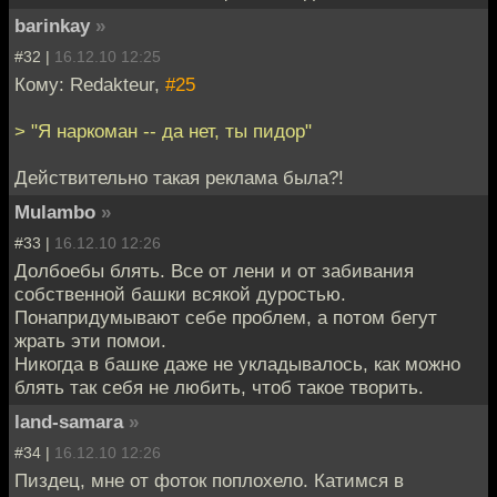
barinkay
»
#32 |
16.12.10 12:25
Кому: Redakteur,
#25
> "Я наркоман -- да нет, ты пидор"
Действительно такая реклама была?!
Mulambo
»
#33 |
16.12.10 12:26
Долбоебы блять. Все от лени и от забивания
собственной башки всякой дуростью.
Понапридумывают себе проблем, а потом бегут
жрать эти помои.
Никогда в башке даже не укладывалось, как можно
блять так себя не любить, чтоб такое творить.
land-samara
»
#34 |
16.12.10 12:26
Пиздец, мне от фоток поплохело. Катимся в