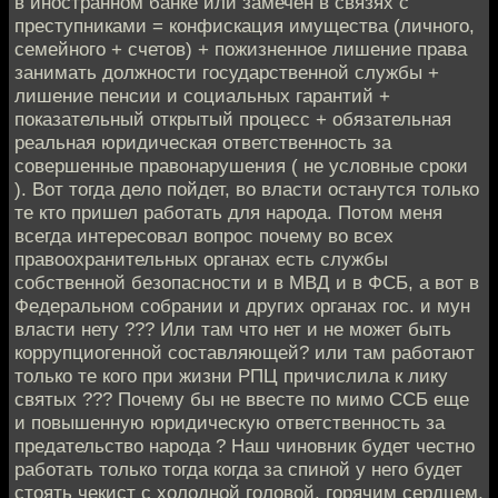
в иностранном банке или замечен в связях с
преступниками = конфискация имущества (личного,
семейного + счетов) + пожизненное лишение права
занимать должности государственной службы +
лишение пенсии и социальных гарантий +
показательный открытый процесс + обязательная
реальная юридическая ответственность за
совершенные правонарушения ( не условные сроки
). Вот тогда дело пойдет, во власти останутся только
те кто пришел работать для народа. Потом меня
всегда интересовал вопрос почему во всех
правоохранительных органах есть службы
собственной безопасности и в МВД и в ФСБ, а вот в
Федеральном собрании и других органах гос. и мун
власти нету ??? Или там что нет и не может быть
коррупциогенной составляющей? или там работают
только те кого при жизни РПЦ причислила к лику
святых ??? Почему бы не ввесте по мимо ССБ еще
и повышенную юридическую ответственность за
предательство народа ? Наш чиновник будет честно
работать только тогда когда за спиной у него будет
стоять чекист с холодной головой, горячим сердцем,