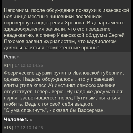
Напомним, после обсуждения показухи в ивановской
больнице местные чиновники поспешили
опровергнуть подозрения Хренова. В департаменте
здравоохранения заявили, что его поведение
неадекватно, а спикер Ивановской облдумы Сергей
Пахомов заявил журналистам, что кардиологом
должны заняться "компетентные органы".
Репа
»
#14 |
17.12.10 14:25
Феерические дураки рулят в Ивановской губернии,
однако. Надысь обсуждалось , что у правящей
елиты (типа класс А) инстинкт самосохранения
отсутствует. Теперь верю. Ну надо же додуматься:
парня, засветившегося перед Путиным, пытаться
гнобить. Ведь с головой себя выдают.
"С ума спрыгнуть", - сказал бы Вассерман.
Человекъ
»
#15 |
17.12.10 14:25