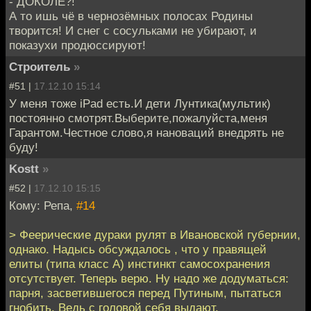
- ДОКОЛЕ?!
А то ишь чё в чернозёмных полосах Родины
творится! И снег с сосульками не убирают, и
показухи продюссируют!
Строитель
»
#51 |
17.12.10 15:14
У меня тоже iPad есть.И дети Лунтика(мультик)
постоянно смотрят.Выберите,пожалуйста,меня
Гарантом.Честное слово,я нановаций внедрять не
буду!
Kostt
»
#52 |
17.12.10 15:15
Кому: Репа,
#14
> Феерические дураки рулят в Ивановской губернии,
однако. Надысь обсуждалось , что у правящей
елиты (типа класс А) инстинкт самосохранения
отсутствует. Теперь верю. Ну надо же додуматься:
парня, засветившегося перед Путиным, пытаться
гнобить. Ведь с головой себя выдают.