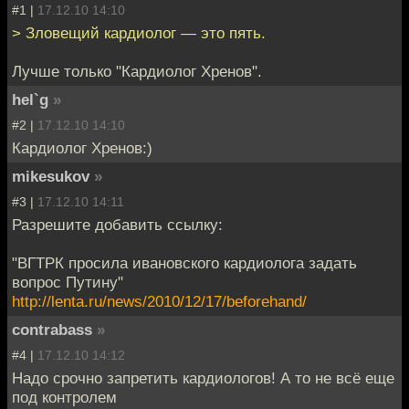
#1 |
17.12.10 14:10
> Зловещий кардиолог — это пять.
Лучше только "Кардиолог Хренов".
hel`g
»
#2 |
17.12.10 14:10
Кардиолог Хренов:)
mikesukov
»
#3 |
17.12.10 14:11
Разрешите добавить ссылку:
"ВГТРК просила ивановского кардиолога задать
вопрос Путину"
http://lenta.ru/news/2010/12/17/beforehand/
contrabass
»
#4 |
17.12.10 14:12
Надо срочно запретить кардиологов! А то не всё еще
под контролем