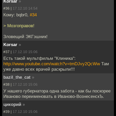
Korsar
»
#36 |
17.12.10 14:54
Кому: bqbr0,
#34
> Мозгоправов!
Зловещий ЭКГэшник!
Korsar
»
#37 |
17.12.10 15:06
Есть такой мультфильм "Клиника":
http://www.youtube.com/watch?v=tmDJvy2QcWw
Там
уже давно всех врачей раскрыли!!!
bazil_the_cat
»
#38 |
17.12.10 15:06
У нашего губернатора одна забота - как бы поскорее
Иваново переименовать в Иваново-ВознесенскЪ.
цикорий
»
#39 |
17.12.10 15:06