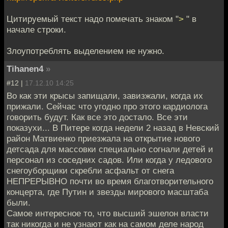
Цитируемый текст надо помечать знаком "
>
" в
начале строки.
Злоупотреблять выделением не нужно.
Tihanen4
»
#12 |
17.12.10 14:25
Во как эти крысы запищали, завизжали, когда их
прижали. Сейчас что угодно про этого кардиолога
говорить будут. Как все это достало. Все эти
показухи... В Питере когда недели 2 назад в Невский
район Матвиенко приезжала на открытие нового
детсада для массовки специально согнали детей и
персонал из соседних садов. Или когда у ледового
снегоуборщики скребли асфальт от снега
НЕПРЕРЫВНО почти во время благотворительного
концерта, где Путин и звезды мирового масштаба
были.
Самое интересное то, что высший эшелон власти
так никогда и не узнают как на самом деле народ