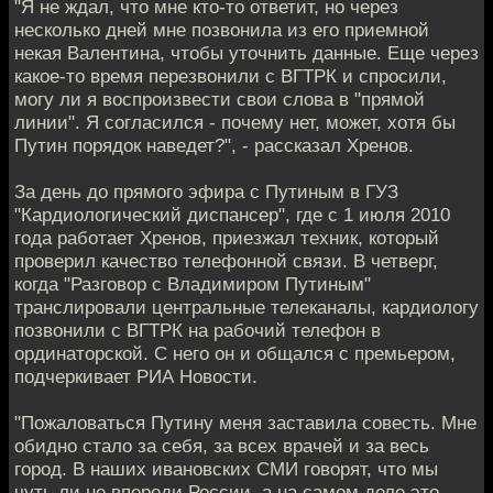
"Я не ждал, что мне кто-то ответит, но через
несколько дней мне позвонила из его приемной
некая Валентина, чтобы уточнить данные. Еще через
какое-то время перезвонили с ВГТРК и спросили,
могу ли я воспроизвести свои слова в "прямой
линии". Я согласился - почему нет, может, хотя бы
Путин порядок наведет?", - рассказал Хренов.
За день до прямого эфира с Путиным в ГУЗ
"Кардиологический диспансер", где с 1 июля 2010
года работает Хренов, приезжал техник, который
проверил качество телефонной связи. В четверг,
когда "Разговор с Владимиром Путиным"
транслировали центральные телеканалы, кардиологу
позвонили с ВГТРК на рабочий телефон в
ординаторской. С него он и общался с премьером,
подчеркивает РИА Новости.
"Пожаловаться Путину меня заставила совесть. Мне
обидно стало за себя, за всех врачей и за весь
город. В наших ивановских СМИ говорят, что мы
чуть ли не впереди России, а на самом деле это