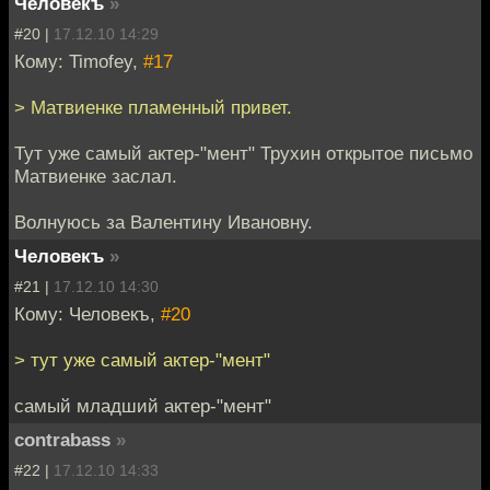
Человекъ
»
#20 |
17.12.10 14:29
Кому: Timofey,
#17
> Матвиенке пламенный привет.
Тут уже самый актер-"мент" Трухин открытое письмо
Матвиенке заслал.
Волнуюсь за Валентину Ивановну.
Человекъ
»
#21 |
17.12.10 14:30
Кому: Человекъ,
#20
> тут уже самый актер-"мент"
самый младший актер-"мент"
contrabass
»
#22 |
17.12.10 14:33