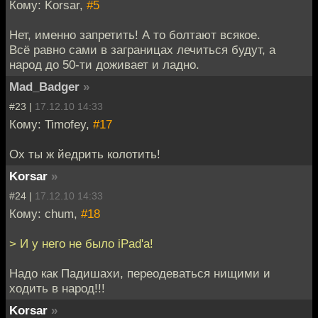
Кому: Korsar,
#5
Нет, именно запретить! А то болтают всякое.
Всё равно сами в заграницах лечиться будут, а
народ до 50-ти доживает и ладно.
Mad_Badger
»
#23 |
17.12.10 14:33
Кому: Timofey,
#17
Ох ты ж йедрить колотить!
Korsar
»
#24 |
17.12.10 14:33
Кому: chum,
#18
> И у него не было iPad'а!
Надо как Падишахи, переодеваться нищими и
ходить в народ!!!
Korsar
»