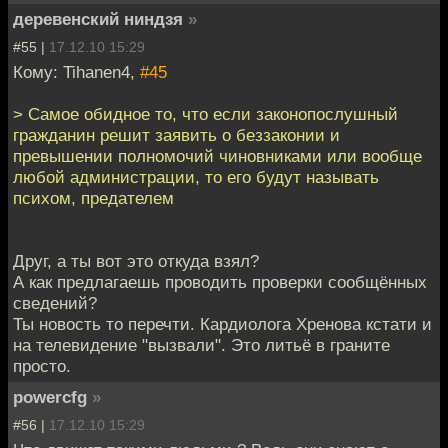
деревенский ниндзя
»
#55 |
17.12.10 15:29
Кому: Tihanen4,
#45
> Самое обидное то, что если законопослушный
гражданин решит заявить о беззаконии и
превышении полномочий чиновниками или вообще
любой администрации, то его будут называть
психом, предателем
Друг, а ты вот это откуда взял?
А как предлагаешь проводить проверки сообщённых
сведений?
Ты новость то перечти. Кардиолога Хренова кстати и
на телевидение "вызвали". Это литьё в граните
просто.
powercfg
»
#56 |
17.12.10 15:29