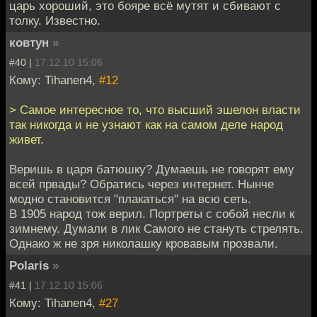
царь хороший, это бояре всё мутят и сбивают с
толку. Известно.
ковтун
»
#40 |
17.12.10 15:06
Кому: Tihanen4,
#12
> Самое интересное то, что высший эшелон власти
так никогда и не узнают как на самом деле народ
живет.
Веришь в царя батюшку? Думаешь не говорят ему
всей првады? Обратись через интернет. Нынче
модно становится "плакаться" на всю сеть.
В 1905 народ тож верил. Портреты с собой несли к
зимнему. Думали в лик Самого не стануть стрелять.
Однако ж не зря николашку кровавым прозвали.
Polaris
»
#41 |
17.12.10 15:06
Кому: Tihanen4,
#27