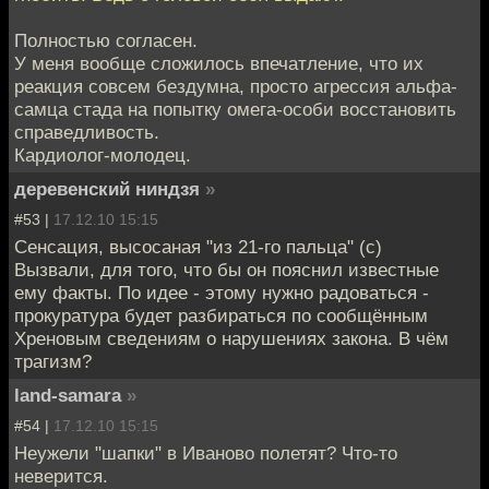
Полностью согласен.
У меня вообще сложилось впечатление, что их
реакция совсем бездумна, просто агрессия альфа-
самца стада на попытку омега-особи восстановить
справедливость.
Кардиолог-молодец.
деревенский ниндзя
»
#53 |
17.12.10 15:15
Сенсация, высосаная "из 21-го пальца" (с)
Вызвали, для того, что бы он пояснил известные
ему факты. По идее - этому нужно радоваться -
прокуратура будет разбираться по сообщённым
Хреновым сведениям о нарушениях закона. В чём
трагизм?
land-samara
»
#54 |
17.12.10 15:15
Неужели "шапки" в Иваново полетят? Что-то
неверится.