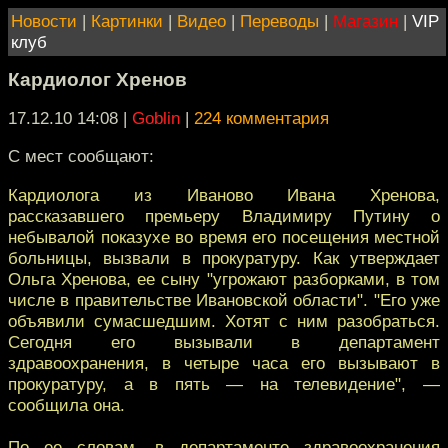
Новости
|
Картинки
|
Видео
|
Переводы
|
Магазин
|
VIP
клуб
Кардиолог Хренов
17.12.10 14:08
|
Goblin
|
224 комментария
С мест сообщают:
Кардиолога из Иваново Ивана Хренова,
рассказавшего премьеру Владимиру Путину о
небывалой показухе во время его посещения местной
больницы, вызвали в прокуратуру. Как утверждает
Ольга Хренова, ее сыну "угрожают разборками, в том
числе в правительстве Ивановской области". "Его уже
объявили сумасшедшим. Хотят с ним разобраться.
Сегодня его вызывали в департамент
здравоохранения, в четыре часа его вызывают в
прокуратуру, а в пять — на телевидение", —
сообщила она.
По ее словам, в департаменте здравоохранения