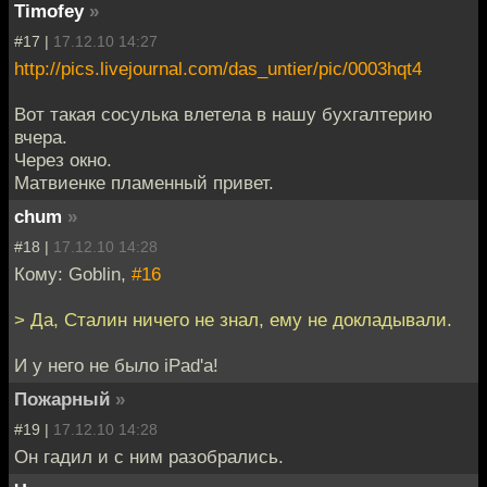
Timofey
»
#17 |
17.12.10 14:27
http://pics.livejournal.com/das_untier/pic/0003hqt4
Вот такая сосулька влетела в нашу бухгалтерию
вчера.
Через окно.
Матвиенке пламенный привет.
chum
»
#18 |
17.12.10 14:28
Кому: Goblin,
#16
> Да, Сталин ничего не знал, ему не докладывали.
И у него не было iPad'а!
Пожарный
»
#19 |
17.12.10 14:28
Он гадил и с ним разобрались.