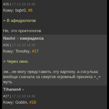
#25 |
17.12.10 14:36
Кому: bqbr0,
#6
> В афедрологов
Не, это проктологов
Naolvi
»
камрадесса
#26 |
17.12.10 14:36
Кому: Timofey,
#17
> Через окно.
эм...не могу представить эту картину. а сосулька
вообще сначала за сверток огромный приняла >_<
жуть
Tihanen4
»
#27 |
17.12.10 14:36
Кому: Goblin,
#16