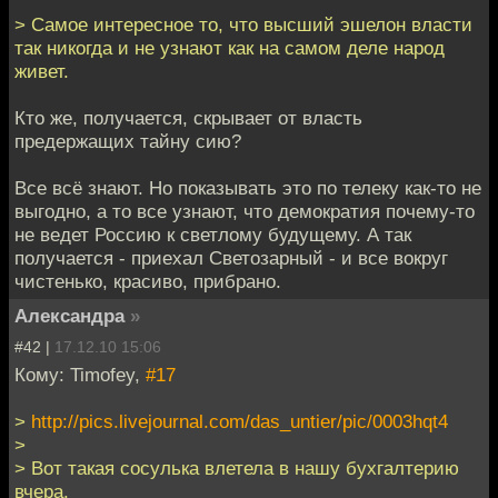
> Самое интересное то, что высший эшелон власти
так никогда и не узнают как на самом деле народ
живет.
Кто же, получается, скрывает от власть
предержащих тайну сию?
Все всё знают. Но показывать это по телеку как-то не
выгодно, а то все узнают, что демократия почему-то
не ведет Россию к светлому будущему. А так
получается - приехал Светозарный - и все вокруг
чистенько, красиво, прибрано.
Александра
»
#42 |
17.12.10 15:06
Кому: Timofey,
#17
>
http://pics.livejournal.com/das_untier/pic/0003hqt4
>
> Вот такая сосулька влетела в нашу бухгалтерию
вчера.