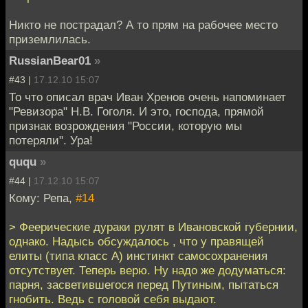
Никто не пострадал? А то прям на рабочее место
приземлилась.
RussianBear01
»
#43 |
17.12.10 15:07
То что описал врач Иван Хренов очень напоминает
"Ревизора" Н.В. Гоголя. И это, господа, прямой
признак возрождения "России, которую мы
потеряли". Ура!
ququ
»
#44 |
17.12.10 15:07
Кому: Репа,
#14
> Феерические дураки рулят в Ивановской губернии,
однако. Надысь обсуждалось , что у правящей
елиты (типа класс А) инстинкт самосохранения
отсутствует. Теперь верю. Ну надо же додуматься:
парня, засветившегося перед Путиным, пытаться
гнобить. Ведь с головой себя выдают.