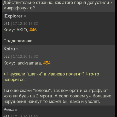
Действительно странно, как этого парня допустили к
микрафону-то?
IExplorer
»
#61 |
17.12.10 15:32
Кому: AKIO,
#46
Поддерживаю
Koiru
»
#62 |
17.12.10 15:32
Кому: land-samara,
#54
> Неужели "шапки" в Иваново полетят? Что-то
неверится.
Ты ещё скажи "головы", так пожюрят и оштрафуют
кого ни будь на 2 мрота. А если совсем уж большие
нарушения найдут то может бы даже и уволят,
Репа
»
#63 |
17.12.10 15:32