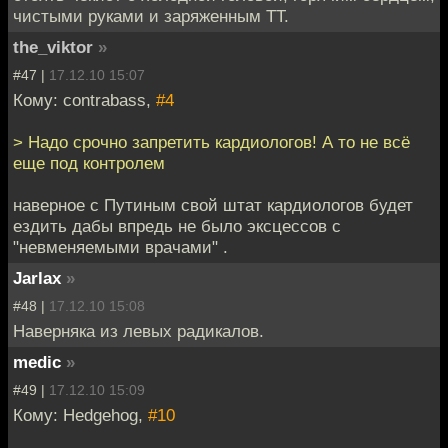
чистыми руками и заряженным ТТ.
the_viktor
»
#47 |
17.12.10 15:07
Кому: contrabass,
#4
> Надо срочно запретить кардиологов! А то не всё
еще под контролем
наверное с Путиным свой штат кардиологов будет
ездить дабы впредь не было эксцессов с
"невменяемыми врачами" .
Jarlax
»
#48 |
17.12.10 15:08
Наверняка из левых радикалов.
medic
»
#49 |
17.12.10 15:09
Кому: Hedgehog,
#10