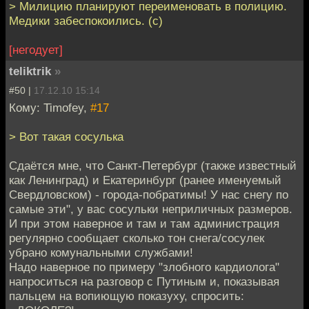
> Милицию планируют переименовать в полицию.
Медики забеспокоились. (с)
[негодует]
teliktrik
»
#50 |
17.12.10 15:14
Кому: Timofey,
#17
> Вот такая сосулька
Сдаётся мне, что Санкт-Петербург (также известный
как Ленинград) и Екатеринбург (ранее именуемый
Свердловском) - города-побратимы! У нас снегу по
самые эти", у вас сосульки неприличных размеров.
И при этом наверное и там и там администрация
регулярно сообщает сколько тон снега/сосулек
убрано комунальными службами!
Надо наверное по примеру "злобного кардиолога"
напроситься на разговор с Путиным и, показывая
пальцем на вопиющую показуху, спросить: