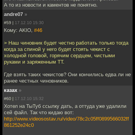
А то из новости и каментов не понятно.
andre07
»
#59 |
17.12.10 15:30
Кому: AKIO,
#46
> Наш чиновник будет честно работать только тогда
когда за спиной у него будет стоять чекист с
холодной головой, горячим сердцем, чистыми
руками и заряженным ТТ.
Где взять таких чекистов? Они кончились едва ли не
ранее честных чиновников.
казах
»
#60 |
17.12.10 15:32
Хотел на ТыТуб ссылку дать, а оттуда уже удалили
сей файл. Так что кидаю вот:
http://www.videosostav.ru/video/78c2c05ff0899566032ff
861252e24c0