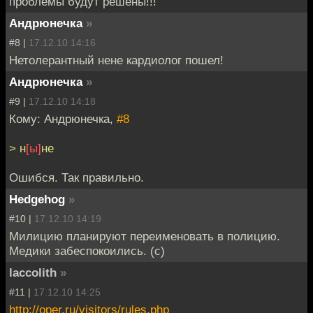
проблемы будут решены!!!
Андрюнечка
»
#8 |
17.12.10 14:16
Нетолерантный нене кардиолог пошел!
Андрюнечка
»
#9 |
17.12.10 14:18
Кому: Андрюнечка,
#8
> н
[ы]
не
Ошибся. Так правильно.
Hedgehog
»
#10 |
17.12.10 14:19
Милицию планируют переименовать в полицию.
Медики забеспокоились. (с)
laccolith
»
#11 |
17.12.10 14:25
http://oper.ru/visitors/rules.php