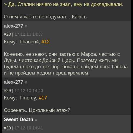
> Да, Сталин ничего не знал, ему не докладывали.
О нем я как-то не подумал... Каюсь
alex-277
»
#28 |
17.12.10 14:37
Кому: Tihanen4,
#12
Конечно, не знают, они частью с Марса, частью с
Луны, чисто как Добрый Царь. Поэтому жить мы
будем плохо до тех пор, пока не найдем попа Гапона
и не пройдем ходом перед кремлем.
alex-277
»
#29 |
17.12.10 14:40
Кому: Timofey,
#17
Охренеть. Цокольный этаж?
Sweet Death
»
#30 |
17.12.10 14:41