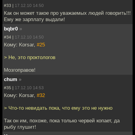
#33 |
17.12.10 14:50
Как он может такое про уважаемых людей говорить!!!
Ему же зарплату выдали!
bqbr0
»
#34 |
17.12.10 14:50
Кому: Korsar,
#25
> Не, это проктологов
Мозгоправов!
chum
»
#35 |
17.12.10 14:53
Кому: Korsar,
#32
> Что-то невидать пока, что ему это не нужно
Так он им, похоже, пока только червей копает, да
рыбу глушит!