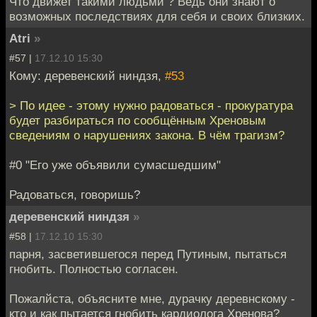
Что движет такими людьми ? Ведь они знают о
возможных последствиях для себя и своих близких.
Atri
»
#57 |
17.12.10 15:30
Кому: деревенский ниндзя,
#53
> По идее - этому нужно радоваться - прокуратура
будет разбираться по сообщённым Хреновым
сведениям о нарушениях закона. В чём трагизм?
#0 "Его уже объявили сумасшедшим"
Радоваться, говоришь?
деревенский ниндзя
»
#58 |
17.12.10 15:30
парня, засветившегося перед Путиным, пытаться
гнобить. Полностью согласен.
Пожалйста, объясните мне, дурачку деревнскому -
кто и как пытается гнобить кардиолога Хренова?