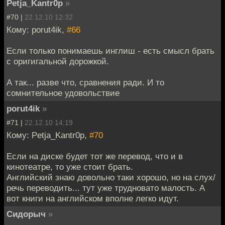
Petja_Kantr0p
»
#70 |
22.12.10 12:32
Кому: porut4ik,
#66
Если только понимаешь инглиш - есть смысл брать
с оригигальной дорожкой.
А так... разве что, сравнения ради. И то
сомнительное удовольствие
porut4ik
»
#71 |
22.12.10 14:19
Кому: Petja_Kantr0p,
#70
Если на диске будет тот же перевод, что и в
кинотеатре, то уже стоит брать.
Английский знаю довольно таки хорошо, но на слух/
речь переводить... тут уже трудновато малость. А
вот книги на английском вполне легко идут.
Сидорыч
»