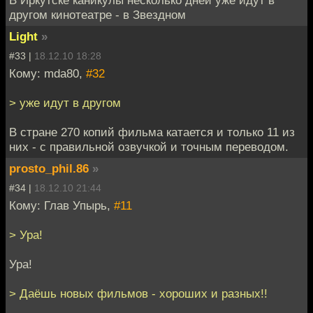
В Иркутске каникулы несколько дней уже идут в
другом кинотеатре - в Звездном
Light
»
#33 |
18.12.10 18:28
Кому: mda80,
#32
> уже идут в другом
В стране 270 копий фильма катается и только 11 из
них - с правильной озвучкой и точным переводом.
prosto_phil.86
»
#34 |
18.12.10 21:44
Кому: Глав Упырь,
#11
> Ура!
Ура!
> Даёшь новых фильмов - хороших и разных!!