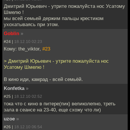
Дмитрий Юрьевич - утрите пожалуйста нос Усатому
Шмелю !
мы всей семьей держим пальцы крестиком
ухохатываясь при этом.
Goblin
»
#24 |
18.12.10 02:23
Кому: the_viktor,
#23
> Дмитрий Юрьевич - утрите пожалуйста нос
Усатому Шмелю !
В кино иди, камрад - всей семьёй.
Konfetka
»
#25 |
18.12.10 02:52
тока что с кино в питере(пик) великолепно, треть
зала в сеансе на 23-40, еще схожу что ли)
uzoe
»
#26 |
18.12.10 06:54