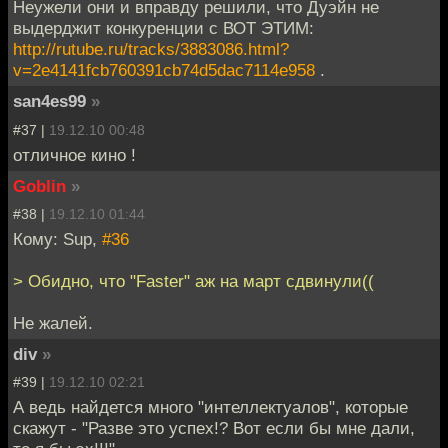
Неужели они и вправду решили, что Дуэйн не
выдерджит конкуренции с ВОТ ЭТИМ:
http://rutube.ru/tracks/3883086.html?
v=2e4141fcb760391cb74d5dac7114e958
.
san4es99
»
#37 |
19.12.10 00:48
отличное кино !
Goblin
»
#38 |
19.12.10 01:44
Кому: Sup,
#36
> Обидно, что "Faster" аж на март сдвинули((
Не жалей.
div
»
#39 |
19.12.10 02:21
А ведь найдется много "интеллектуалов", которые
скажут - "Разве это успех!? Вот если бы мне дали,