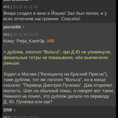
#51 |
20.12.10 11:56
Вчера сходил в кино в Йошке! Зал был полон, и у
всех отличное настроение. Спасибо!
porut4ik
»
#52 |
20.12.10 13:23
Кому: Petja_Kantr0p,
#48
> дубляж, логотип "Вольга", про Д.Ю не упомянули,
финальные титры не показывали, ибо выключили
раньше.
Ходил в Москве ("Киноцентр на Красной Пресне"),
тоже дубляж, тот же логотип "Вольга", но в конце
сказали: "Перевод Дмитрия Пучкова". Даж оторопел
малость. Шел на обычный показ, а говорят вот такое.
Немного не понял, это дубляж делали по переводу
Д. Ю. Пучкова или как?
DIW
»
#53 |
20.12.10 15:13