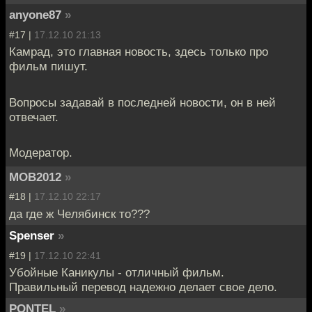
anyone87
»
#17 |
17.12.10 21:13
Камрад, это главная новость, здесь только про
фильм пишут.
Вопросы задавай в последней новости, он в ней
отвечает.
Модератор.
MOB2012
»
#18 |
17.12.10 22:17
дa гдe ж Чeлябинск то???
Spenser
»
#19 |
17.12.10 22:41
Убойные Каникулы - отличный фильм.
Правильный перевод надежно делает свое дело.
PONTEL
»