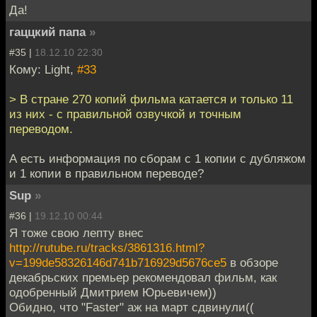
Да!
гаццкий папа
»
#35 |
18.12.10 22:30
Кому: Light,
#33
> В стране 270 копий фильма катается и только 11
из них - с правильной озвучкой и точным
переводом.
А есть информация по сборам с 1 копии с дубляжом
и 1 копии в правильном переводе?
Sup
»
#36 |
19.12.10 00:44
Я тоже свою лепту внес
http://rutube.ru/tracks/3861316.html?
v=199de58326146d741b716929d5676ce5
в обзоре
декабрьских премьер рекомендовал фильм, как
одобренный Дмитрием Юрьевичем))
Обидно, что "Faster" аж на март сдвинули((