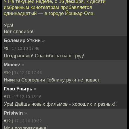
> На текущей неделе, с 16 декабря, к десяти
избранным кинотеатрам прибавляется
одиннадцатый — в городе Йошкар-Ола.
Ура!
Вот спасибо!
Болемир Уткин
»
#9 |
17.12.10 17:46
Поздравляю! Спасибо за ваш труд!
Mineev
»
#10 |
17.12.10 17:46
Никита Сергеевич Гоблину руки не подаст.
Глав Упырь
»
#11 |
17.12.10 18:16
Ура! Даёшь новых фильмов - хороших и разных!!
Prishvin
»
#12 |
17.12.10 19:32
Мои поздравления!