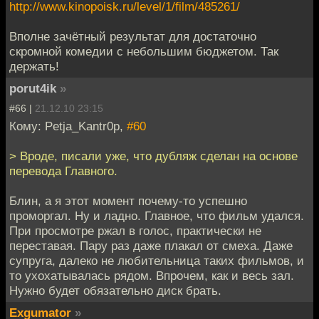
http://www.kinopoisk.ru/level/1/film/485261/
Вполне зачётный результат для достаточно
скромной комедии с небольшим бюджетом. Так
держать!
porut4ik
»
#66 |
21.12.10 23:15
Кому: Petja_Kantr0p,
#60
> Вроде, писали уже, что дубляж сделан на основе
перевода Главного.
Блин, а я этот момент почему-то успешно
проморгал. Ну и ладно. Главное, что фильм удался.
При просмотре ржал в голос, практически не
переставая. Пару раз даже плакал от смеха. Даже
супруга, далеко не любительница таких фильмов, и
то ухохатывалась рядом. Впрочем, как и весь зал.
Нужно будет обязательно диск брать.
Exgumator
»