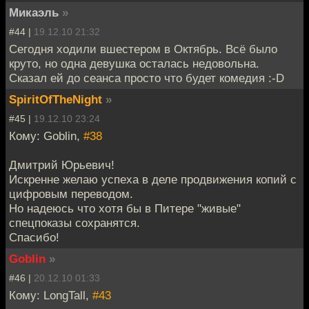
Микаэль
»
#44 |
19.12.10 21:32
Сегодня ходили вшестером в Октябрь. Всё было
круто, но одна девушка осталась недовольна.
Сказал ей до сеанса просто что будет комедия :-D
SpiritOfTheNight
»
#45 |
19.12.10 23:24
Кому: Goblin,
#38
Дмитрий Юрьевич!
Искренне желаю успеха в деле продвижения копий с
цифровым переводом.
Но надеюсь что хотя бы в Питере "живые"
спецпоказы сохранятся.
Спасибо!
Goblin
»
#46 |
20.12.10 01:33
Кому: LongTall,
#43