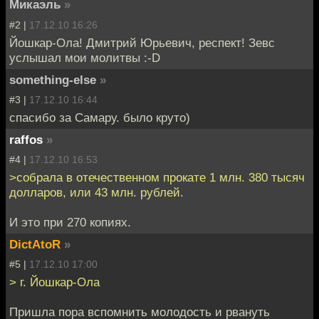
Микаэль
»
#2 |
17.12.10 16:26
Йошкар-Ола! Дмитрий Юрьевич, респект! Зевс
услышал мои молитвы :-D
something-else
»
#3 |
17.12.10 16:44
спасибо за Самару. было круто)
raffos
»
#4 |
17.12.10 16:53
>собрала в отечественном прокате 1 млн. 380 тысяч
долларов, или 43 млн. рублей.
И это при 270 копиях.
DictAtoR
»
#5 |
17.12.10 17:00
> г. Йошкар-Ола
Пришла пора вспомнить молодость и рвануть