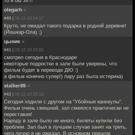
то я бы эх!!!"
olegarh
»
#40 |
19.12.10 14:17
Круто, не ожидал такого подарка в родной деревне!
(Йошкар-Ола) :)
цыник
»
#41 |
19.12.10 20:02
смотрел сегодня в Краснодаре
некоторые подростки в зале были уверены, что
фильм будет в переводе ДЮ :)
а фильм конечно супер!) пару раз была истерика)
stalker89
»
#42 |
19.12.10 20:12
Сегодня ходили с другом на "Убойные каникулы".
Фильм очень смешной, зал смеялся практически не
переставая!
Народу в зале было не много, билеты купили без
проблем. Зал был в лучшем случае занят на треть,
чего лично я не ожидал. В основном пришли