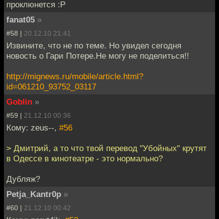
проклюнется :P
fanat05
»
#58 |
20.12.10 21:41
Извините, что не по теме. Но увидел сегодня
новость о Гари Потере.Не могу не поделиться!!
http://mignews.ru/mobile/article.html?
id=061210_93752_03117
Goblin
»
#59 |
21.12.10 00:36
Кому: zeus--,
#56
> Дмитрий, а то что твой перевод "Убойных" крутят
в Одессе в кинотеатре - это нормально?
Дубляж?
Petja_Kantr0p
»
#60 |
21.12.10 00:42