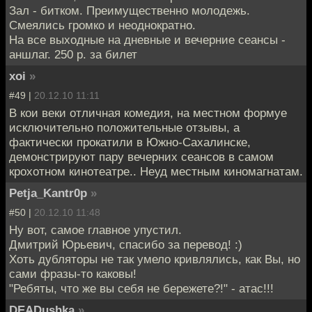
Зал - битком. Преимущественно молодежь.
Смеялись громко и неоднократно.
На все выходные на дневные и вечерние сеансы -
аншлаг. 250 р. за билет
xoi
»
#49 |
20.12.10 11:11
В кои веки отличная комедия, на местном формуе
исключительно положительные отзывы, а
фактически прокатили в Южно-Сахалинске,
демонстрируют пару вечерних сеансов в самом
крохотном кинотеатре.. Неуд местным киномагнатам.
Petja_Kantr0p
»
#50 |
20.12.10 11:48
Ну вот, самое главное упустил.
Дмитрий Юрьевич, спасибо за перевод! :)
Хоть дубляторы не так умело кривлялись, как Вы, но
сами фразы-то каковы!
"Ребяты, что же вы себя не бережете?!" - атас!!!
DEADushka
»