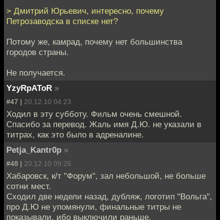
> Дмитрий Юрьевич, интересно, почему
Петрозаводска в списке нет?
Потому же, камрад, почему нет большинства
городов страны.
Не получается.
YzyRpAToR
»
#47 |
20.12.10 04:23
Ходил в эту субботу. Фильм очень смешной.
Спасибо за перевод. Жаль имя Д.Ю. не указали в
титрах, как это было в адреналине.
Petja_Kantr0p
»
#48 |
20.12.10 09:26
Хабаровск, к/т "Форум", зал небольшой, не больше
сотни мест.
Сходил две недели назад, дубляж, логотип "Вольга",
про Д.Ю не упомянули, финальные титры не
показывали, ибо выключили раньше.