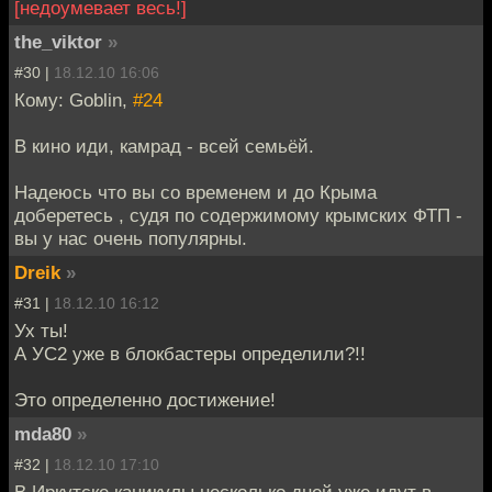
[недоумевает весь!]
the_viktor
»
#30 |
18.12.10 16:06
Кому: Goblin,
#24
В кино иди, камрад - всей семьёй.
Надеюсь что вы со временем и до Крыма
доберетесь , судя по содержимому крымских ФТП -
вы у нас очень популярны.
Dreik
»
#31 |
18.12.10 16:12
Ух ты!
А УС2 уже в блокбастеры определили?!!
Это определенно достижение!
mda80
»
#32 |
18.12.10 17:10