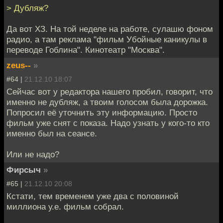
> Дубляж?
Да вот ХЗ. На той неделе на работе, сулашю фоном
радио, а там реклама "фильм Убойные каникулы в
переводе Гоблина". Кинотеатр "Москва".
zeus--
»
#64 |
21.12.10 18:07
Сейчас вот у редактора нашего пробил, говорит, что
именно не дубляж, а твоим голосом была дорожка.
Попросил её уточнить эту информацию. Просто
фильм уже снят с показа. Надо узнать у кого-то кто
именно был на сеансе.
Или не надо?
Фирсыч
»
#65 |
21.12.10 20:08
Кстати, тем временем уже два с половиной
миллиона у.е. фильм собрал.