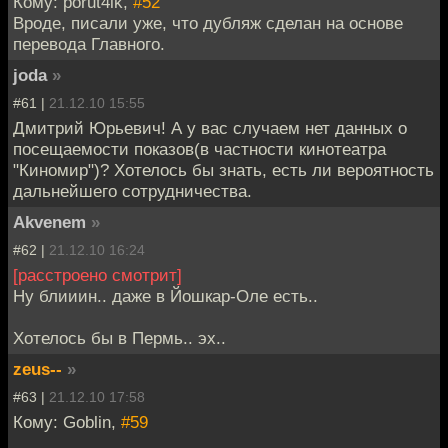
Кому: porut4ik,
#52
Вроде, писали уже, что дубляж сделан на основе
перевода Главного.
joda
»
#61 |
21.12.10 15:55
Дмитрий Юрьевич! А у вас случаем нет данных о
посещаемости показов(в частности кинотеатра
"Киномир")? Хотелось бы знать, есть ли вероятность
дальнейшего сотрудничества.
Akvenem
»
#62 |
21.12.10 16:24
[расстроено смотрит]
Ну блииин.. даже в Йошкар-Оле есть..
Хотелось бы в Пермь.. эх..
zeus--
»
#63 |
21.12.10 17:58
Кому: Goblin,
#59