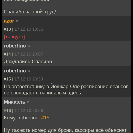
Спасибо за твой труд!
azor
»
#13 |
17.12.10 19:55
[танцует]
robertino
»
#14 |
17.12.10 20:07
Дождались!Спасибо.
robertino
»
#15 |
17.12.10 20:33
По автоответчику в Йошкар-Оле расписание сеансов
не совпадает с написаным здесь.
Микаэль
»
#16 |
17.12.10 20:56
Кому: robertino,
#15
Ну так есть номер для брони, кассиры всё объяснят