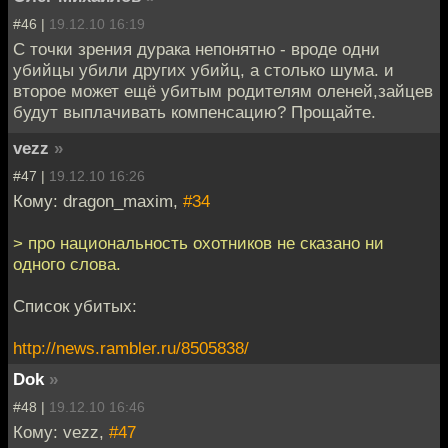
#46 |
19.12.10 16:19
С точки зрения дурака непонятно - вроде одни
убийцы убили других убийц, а столько шума. и
второе может ещё убитым родителям оленей,зайцев
будут выплачивать компенсацию? Прощайте.
vezz
»
#47 |
19.12.10 16:26
Кому: dragon_maxim,
#34
> про национальность охотников не сказано ни
одного слова.
Список убитых:
http://news.rambler.ru/8505838/
Dok
»
#48 |
19.12.10 16:46
Кому: vezz,
#47