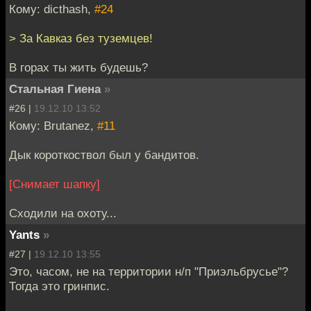
Кому: dicthash,
#24
> За Кавказ без туземцев!
В горах ты жить будешь?
Стальная Гиена
»
#26 |
19.12.10 13:52
Кому: Brutanez,
#11
Дык короткоствол был у бандитов.
[Снимает шапку]
Сходили на охоту...
Yants
»
#27 |
19.12.10 13:55
Это, часом, не на территории н/п "Приэльбрусье"?
Тогда это гринпис.