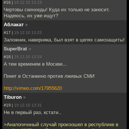
#16 |
19.12.10 13:19
Чертовы скинхеды! Куда их только не заносит.
Надеюсь, их уже ищут?
Аблакат
»
#17 |
19.12.10 13:23
Заложник, наверняка, был взят в целях самозащиты!
SuperBrat
»
#18 |
19.12.10 13:24
А тем временем в Москве...
Пикет в Останкино против лживых СМИ
http://vimeo.com/17955620
Tiburon
»
#19 |
19.12.10 13:31
Не в первый раз, кстати..
>Аналогичнный случай произошел в республике в