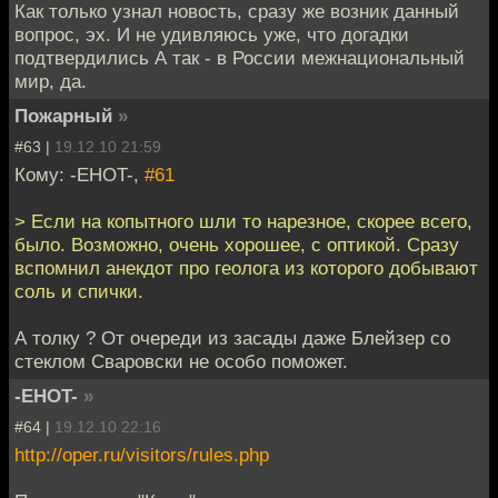
Как только узнал новость, сразу же возник данный
вопрос, эх. И не удивляюсь уже, что догадки
подтвердились А так - в России межнациональный
мир, да.
Пожарный
»
#63 |
19.12.10 21:59
Кому: -EHOT-,
#61
> Если на копытного шли то нарезное, скорее всего,
было. Возможно, очень хорошее, с оптикой. Сразу
вспомнил анекдот про геолога из которого добывают
соль и спички.
А толку ? От очереди из засады даже Блейзер со
стеклом Сваровски не особо поможет.
-EHOT-
»
#64 |
19.12.10 22:16
http://oper.ru/visitors/rules.php