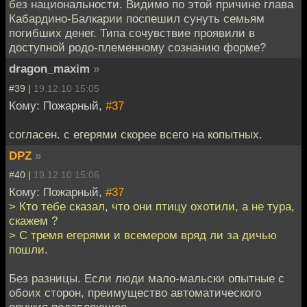
без национальности. Видимо по этой причине глава
Кабардино-Балкарии поспешил сунуть семьям
погибших денег. Типа сочувствие проявили в
доступной родо-племенному сознанию форме?
dragon_maxim
»
#39 |
19.12.10 15:05
Кому: Пожарный,
#37
согласен. с егерями скорее всего на копытных.
DPZ
»
#40 |
19.12.10 15:06
Кому: Пожарный,
#37
> Кто тебе сказал, что они птицу охотили, а не тура,
скажем ?
> С тремя егерями и всемером вряд ли за дичью
пошли.
Без разницы. Если люди мало-мальски опытные с
обоих сторон, преимущество автоматического
оружия подавляющее.