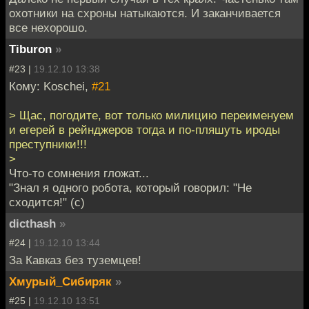
охотники на схроны натыкаются. И заканчивается
все нехорошо.
Tiburon
»
#23 |
19.12.10 13:38
Кому: Koschei,
#21
> Щас, погодите, вот только милицию переименуем
и егерей в рейнджеров тогда и по-пляшуть ироды
преступники!!!
>
Что-то сомнения гложат...
"Знал я одного робота, который говорил: "Не
сходится!" (с)
dicthash
»
#24 |
19.12.10 13:44
За Кавказ без туземцев!
Хмурый_Сибиряк
»
#25 |
19.12.10 13:51