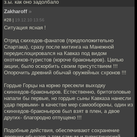
з.ы. как оно задолбало
Zakharoff
»
#28 |
19.12.10 13:56
Ситуация ясная !
Отряд скихедов-фанатов (предположительно
Спартака), сразу после митинга на Манежной
передислоцировался на Кавказ под видом
охотников-туристов (короче браконьеров). Целью
акции, было оскорбить своим присутствием !!!
Опорочить древний обычай оружейных схронов !!!
Гордые Горцы на корню пресекли выходку
скинхедов-браконьеров. Естественно, бритоголовые
напали бы первые, но гордые сыны Кавказа нанесли
удар первыми- в качестве мер самообороны, один из
скинхедов-браконьеров был взят в плен, а двое
других- благородно отпущено !!!
Подобные действия, обеспечивают сохранение
древних обычаев а тем самым и туристический