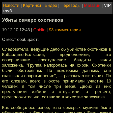
Новости
|
Картинки
|
Видео
|
Переводы
|
Магазин
|
VIP
клуб
Убиты семеро охотников
19.12.10 12:43
|
Goblin
|
93 комментария
С мест сообщают:
Следователи, ведущие дело об убийстве охотников в
Кабардино-Балкарии, предположили, что
совершившие преступление бандиты взяли
заложника. "Группа напоролась на схрон. Охотники
были обстреляны. По некоторым данным, они
оказывали сопротивление", — рассказал источник. По
его словам, всего в охоте принимали участие 10
человек, в том числе три егеря. Двоих из них
преступники избили и отпустили, а третьего,
предположительно, оставили в качестве заложника.
Как сообщалось ранее, тела семерых мужчин были
обнаружены в блиндаже на территории Баксанского