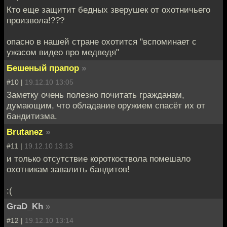
Кто еще защитит бедных зверушек от охотничьего
произвола!???
опасно в нашей стране охотится "вспоминает с
ужасом видео про медведя"
Бешеный прапор
»
#10 |
19.12.10 13:05
Заметку очень полезно почитать гражданам,
думающим, что обладание оружием спасёт их от
бандитизма.
Brutanez
»
#11 |
19.12.10 13:13
и только отсутствие короткоствола помешало
охотникам завалить бандитов!
:(
GraD_Kh
»
#12 |
19.12.10 13:14