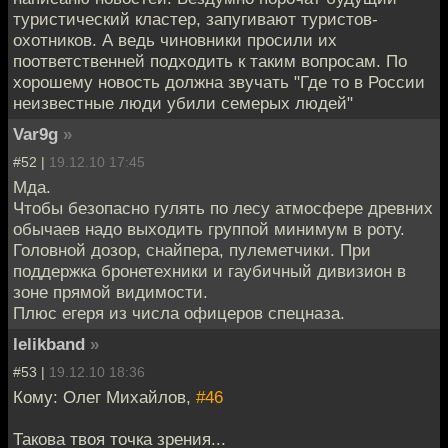
туристический кластер, запугивают туристов-
охотников. А ведь чиновники просили их
поответственней подходить к таким вопросам. По
хорошему новость должна звучать "Где то в России
неизвестные люди убили семерых людей"
Var9g
»
#52 |
19.12.10 17:45
Мда.
Чтобы безопасно гулять по лесу атмосфере древних
обычаев надо выходить группой минимум в роту.
Головной дозор, снайпера, пулеметчики. При
поддержка бронетехники и гаубичный дивизион в
зоне прямой видимости.
Плюс егеря из числа офицеров спецназа.
lelikband
»
#53 |
19.12.10 18:36
Кому: Олег Михайлов,
#46
Такова твоя точка зрения...