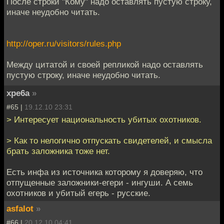
После строки "Кому" надо оставлять пустую строку,
иначе неудобно читать.
http://oper.ru/visitors/rules.php
Между цитатой и своей репликой надо оставлять
пустую строку, иначе неудобно читать.
xpe6a
»
#65 |
19.12.10 23:31
> Интересует национальность убитых охотников.
> Как то нелогично отпускать свидетелей, и смысла
брать заложника тоже нет.
Есть инфа из источника которому я доверяю, что
отпущенные заложники-егери - ингуши. А семь
охотников и убитый егерь - русские.
asfalot
»
#66 |
20.12.10 04:41