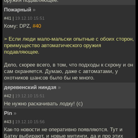
Пожарный
»
#41 |
19.12.10 15:51
Кому: DPZ,
#40
> Если люди мало-мальски опытные с обоих сторон,
преимущество автоматического оружия
подавляющее.
Дело, скорее всего, в том, что подходы к схрону и он
сам охраняется. Думаю, даже с автоматами, у
охотников шансов было бы не много.
деревенский ниндзя
»
#42 |
19.12.10 15:51
Не нужно раскачивать лодку! (с)
Pin
»
#43 |
19.12.10 15:56
Как-то новости не оперативно появляются. Тут и
Батку выбирают, и новые митинги, да и про этих