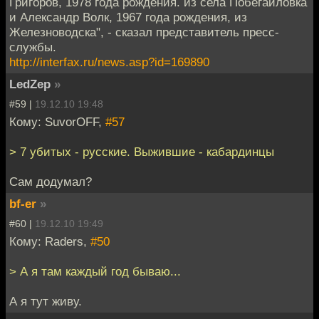
Григоров, 1978 года рождения. из села Побегайловка
и Александр Волк, 1967 года рождения, из
Железноводска", - сказал представитель пресс-
службы.
http://interfax.ru/news.asp?id=169890
LedZep
»
#59 |
19.12.10 19:48
Кому: SuvorOFF,
#57
> 7 убитых - русские. Выжившие - кабардинцы
Сам додумал?
bf-er
»
#60 |
19.12.10 19:49
Кому: Raders,
#50
> А я там каждый год бываю...
А я тут живу.