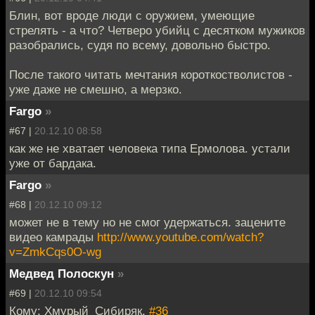
Блин, вот вроде люди с оружием, умеющие
стрелять - а что? Четверо убийц с десятком мужиков
разобрались, судя по всему, довольно быстро.
После такого читать мечтания короткостволистов -
уже даже не смешно, а мерзко.
Fargo
»
#67 |
20.12.10 08:58
как же не хватает человека типа Ермолова. устали
уже от бардака.
Fargo
»
#68 |
20.12.10 09:12
может не в тему но не смог удержаться. зацените
видео камрады
http://www.youtube.com/watch?
v=ZmkCqs0O-wg
Медвед Полоскун
»
#69 |
20.12.10 09:54
Кому: Хмурый_Сибиряк,
#36