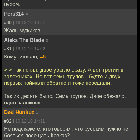
пухом.
Pers314
»
#30 |
19.12.10 13:57
Жаль мужиков
Aleks The Blade
»
#31 |
19.12.10 14:02
Кому: Zimson,
#6
> > Так понял, двое убёгло сразу. А вот третий в
заложниках. Но вот семь трупов - будто и двух
первых поймали обратно и тоже порешали.
Так их десять было. Семь трупов. Двое сбежало,
один заложник.
Ded Hunhuz
»
#32 |
19.12.10 14:11
Не подскажете, кто говорил, что русским нужно не
бояться посещать Кавказ?