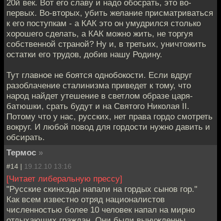
20й век. Вот его славу и надо обосрать, это во-
первых. Во-вторых, убить желание присматриваться
к его поступкам - а КАК это он умудрился столько
хорошего сделать, а КАК можно жить, не торгуя
собственной страной? Ну и, в третьих, уничтожить
остатки его трудов, добив нашу Родину.
Тут главное не боятся однобокости. Если вдруг
разоблачение сталинизма приведет к тому, что
народ найдет утешение в светлом образе царя-
батюшки, срать будут и на Святого Николая II.
Потому что у нас, русских, нет права гордо смотреть
вокруг. И любой повод для гордости нужно давить и
обсирать.
Термос
»
#14 |
19.12.10 13:16
[Читает либеральную прессу]
"Русские скинхэды напали на гордых сынов гор."
Как всем известно отряд националистов
численностью более 10 человек напал на мирно
отдыхающих граждан. Они были вынужденны