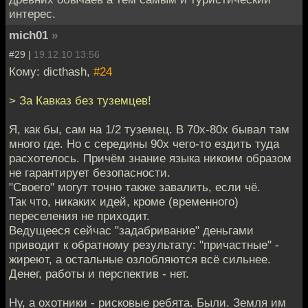
интерес.
mich01
»
#29 |
19.12.10 13:56
Кому: dicthash,
#24
> За Кавказ без туземцев!
Я, как бы, сам на 1/2 туземец. В 70х-80х бывал там
много где. Но с середины 90х чего-то ездить туда
расхотелось. Причём знание языка никоим образом
не гарантирует безопасности.
"Своего" могут точно также завалить, если чё.
Так что, никаких идей, кроме (временного)
переселения не приходит.
Ведущееся сейчас "задабривание" деньгами
приводит к обратному результату: "причастные" -
жиреют, а остальные озлобляются всё сильнее.
Денег, работы и перспектив - нет.
Ну, а охотники - рисковые ребята. Были. Земля им