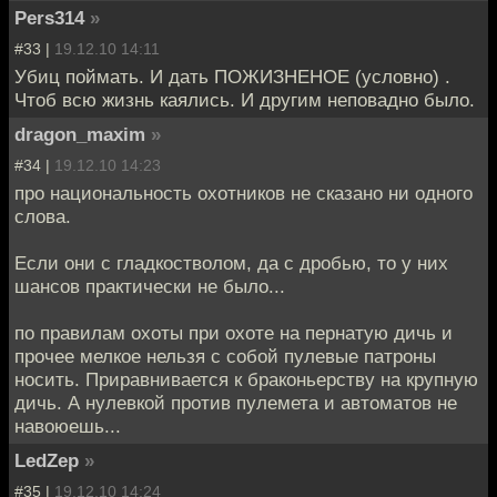
Pers314
»
#33 |
19.12.10 14:11
Убиц поймать. И дать ПОЖИЗНЕНОЕ (условно) .
Чтоб всю жизнь каялись. И другим неповадно было.
dragon_maxim
»
#34 |
19.12.10 14:23
про национальность охотников не сказано ни одного
слова.
Если они с гладкостволом, да с дробью, то у них
шансов практически не было...
по правилам охоты при охоте на пернатую дичь и
прочее мелкое нельзя с собой пулевые патроны
носить. Приравнивается к браконьерству на крупную
дичь. А нулевкой против пулемета и автоматов не
навоюешь...
LedZep
»
#35 |
19.12.10 14:24