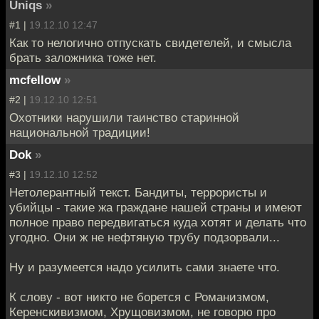
Uniqs
»
#1 |
19.12.10 12:47
Как то нелогично отпускать свидетелей, и смысла
брать заложника тоже нет.
mcfellow
»
#2 |
19.12.10 12:51
Охотники нарушили таинство старинной
национальной традиции!
Dok
»
#3 |
19.12.10 12:52
Нетолерантный текст. Бандиты, террористы и
убийцы - такие жа граждане нашей страны и имеют
полное право передвигаться куда хотят и делать что
угодно. Они ж не нефтяную трубу подзорвали...
Ну и разумеется надо усилить сами знаете что.
К слову - вот никто не борется с Романизмом,
Керенскивизмом, Хрущовизмом, не говорю про