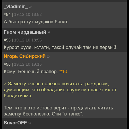
_vladimir_
»
#54 |
19.12.10 18:52
А быстро тут мудаков банят.
Гном чирдашный
»
#55 |
19.12.10 18:56
Курорт хуле, кстати, такой случай там не первый.
Игорь Сибирский
»
#56 |
19.12.10 19:15
Кому: Бешеный прапор,
#10
> Заметку очень полезно почитать гражданам,
думающим, что обладание оружием спасёт их от
бандитизма.
Тем, кто в это истово верит - предлагать читать
заметку бесполезно. Они "в танке".
SuvorOFF
»