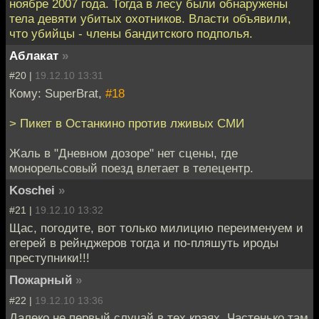
ноябре 2007 года. Тогда в лесу были обнаружены
тела девяти убитых охотников. Власти объявили,
что убийцы - члены бандитского подполья.
Аблакат
»
#20 |
19.12.10 13:31
Кому: SuperBrat,
#18
> Пикет в Останкино против лживых СМИ
Жаль в "Дневном дозоре" нет сцены, где
монорельсовый поезд влетает в телецентр.
Koschei
»
#21 |
19.12.10 13:32
Щас, погодите, вот только милицию переименуем и
егерей в рейнджеров тогда и по-пляшуть ироды
преступники!!!
Пожарный
»
#22 |
19.12.10 13:36
Далеко не первый случай в тех краях. Частенько там