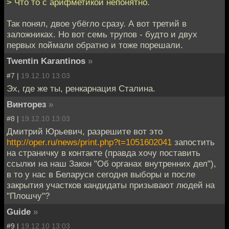
> Что то с арифметикой непонятно.
Так понял, двое убёгло сразу. А вот третий в
заложниках. Но вот семь трупов - будто и двух
первых поймали обратно и тоже порешали.
Twentin Karantinos
»
#7 |
19.12.10 13:03
Эх, где же ты, ренкарнация Сталина.
Винторез
»
#8 |
19.12.10 13:03
Дмитрий Юрьевич, разрешите вот это
http://oper.ru/news/print.php?t=1051602041
запостить
на страничку в контакте (правда хочу поставить
ссылки на наш Закон "Об органах внутренних дел"),
в то у нас в Беларуси сегодня выборы и после
закрытия участков кандидаты призывают людей на
"Плошчу"?
Guide
»
#9 |
19.12.10 13:03