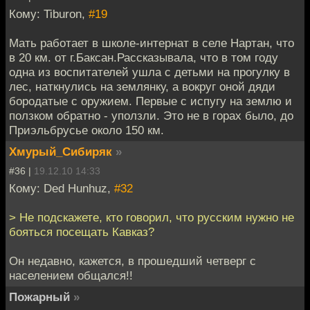
Кому: Tiburon,
#19
Мать работает в школе-интернат в селе Нартан, что
в 20 км. от г.Баксан.Рассказывала, что в том году
одна из воспитателей ушла с детьми на прогулку в
лес, наткнулись на землянку, а вокруг оной дяди
бородатые с оружием. Первые с испугу на землю и
ползком обратно - уползли. Это не в горах было, до
Приэльбрусье около 150 км.
Хмурый_Сибиряк
»
#36 |
19.12.10 14:33
Кому: Ded Hunhuz,
#32
> Не подскажете, кто говорил, что русским нужно не
бояться посещать Кавказ?
Он недавно, кажется, в прошедший четверг с
населением общался!!
Пожарный
»