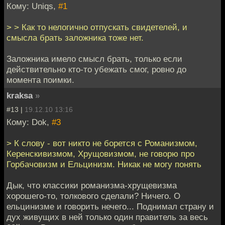
Кому: Uniqs,
#1
> > Как то нелогично отпускать свидетелей, и
смысла брать заложника тоже нет.
Заложника имело смысл брать, только если
действительно кто-то убежать смог, ровно до
момента поимки.
kraksa
»
#13 |
19.12.10 13:16
Кому: Dok,
#3
> К слову - вот никто не борется с Романизмом,
Керенскивизмом, Хрущовизмом, не говорю про
Горбачовизм и Ельцинизм. Никак не могу понять
Дык, что классики романизма-хрущевизма
хорошего-то, толкового сделали? Ничего. О
ельцинизме и говорить нечего... Поднимал страну и
дух живущих в ней только один правитель за весь