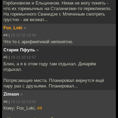
Горбачовизм и Ельцинизм. Никак не могу понять -
что их горемычных на Сталинизме-то переклинило.
На горемычного Сванидзе с Млечиным смотреть
грустно - аж визжат...
Fox_Loki
»
#4 |
19.12.10 12:54
Что то с арифметикой непонятно.
Старик Пфуль
»
#5 |
19.12.10 12:57
Блин, а я в этом году там отдыхал. Дикарём
отдыхал.
Потрясающие места. Планировал вернутся ещё
пару раз с друзьями. Планировал...
Zimson
»
#6 |
19.12.10 13:00
Кому: Fox_Loki,
#4