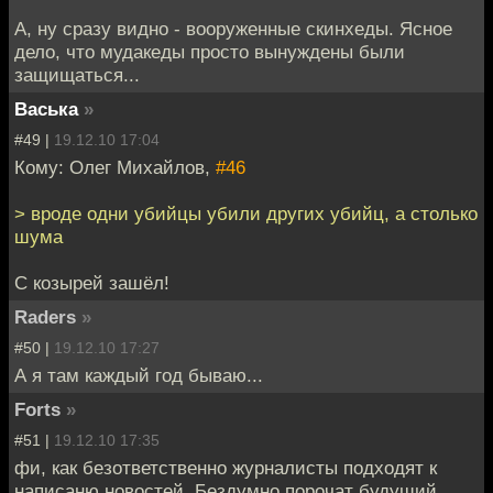
А, ну сразу видно - вооруженные скинхеды. Ясное
дело, что мудакеды просто вынуждены были
защищаться...
Васька
»
#49 |
19.12.10 17:04
Кому: Олег Михайлов,
#46
> вроде одни убийцы убили других убийц, а столько
шума
С козырей зашёл!
Raders
»
#50 |
19.12.10 17:27
А я там каждый год бываю...
Forts
»
#51 |
19.12.10 17:35
фи, как безответственно журналисты подходят к
написаню новостей. Бездумно порочат будущий