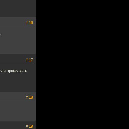
# 16
,
# 17
чили прикрывать
# 18
# 19