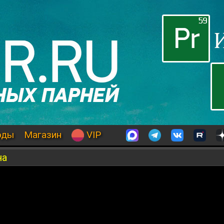
оды
Магазин
VIP
на