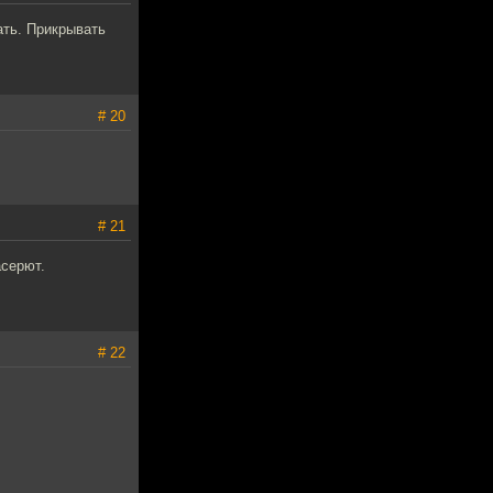
ать. Прикрывать
# 20
# 21
асерют.
# 22