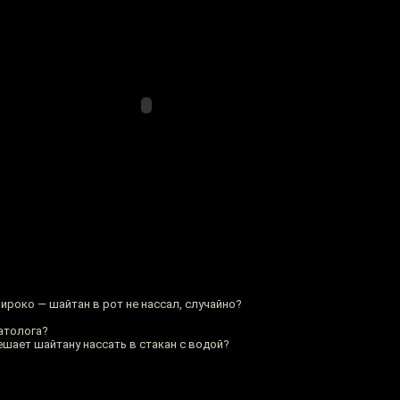
ироко — шайтан в рот не нассал, случайно?
атолога?
ешает шайтану нассать в стакан с водой?