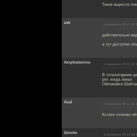
Такое выросло пок
aak
отправлено 19.12.10 
действительно вед
а тут доступно об
Amphetamino
отправлено 19.12.10 
В тоталитарном де
рот, когда зевал.
Обломайся Шайтан
Asal
отправлено 19.12.10 
Кстати толково об
Шпиён
отправлено 19.12.10 