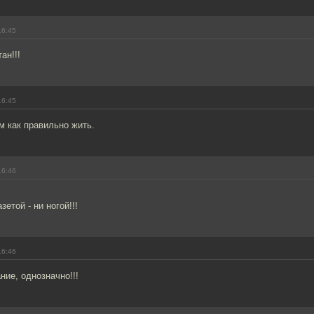
16:45
ан!!!
16:45
м как правильно жить.
16:46
зетой - ни ногой!!!
16:46
ние, однозначно!!!