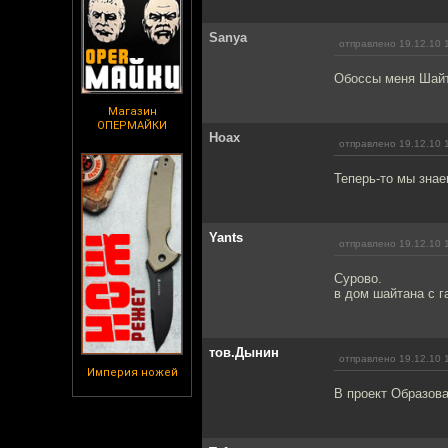
Sanya
отправлено 19.12.10 
Обоссы меня Шайт
Магазин
ОПЕРМАЙКИ
Hoax
отправлено 19.12.10 
Теперь-то мы знае
Yants
отправлено 19.12.10 
Сурово.
в дом шайтана с га
тов.Дынин
отправлено 19.12.10 
Империя ножей
В проект Образова