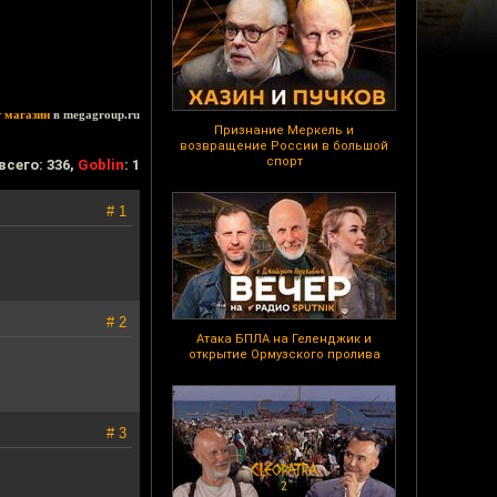
т магазин
в megagroup.ru
Признание Меркель и
возвращение России в большой
спорт
всего: 336,
Goblin
: 1
# 1
# 2
Атака БПЛА на Геленджик и
открытие Ормузского пролива
# 3