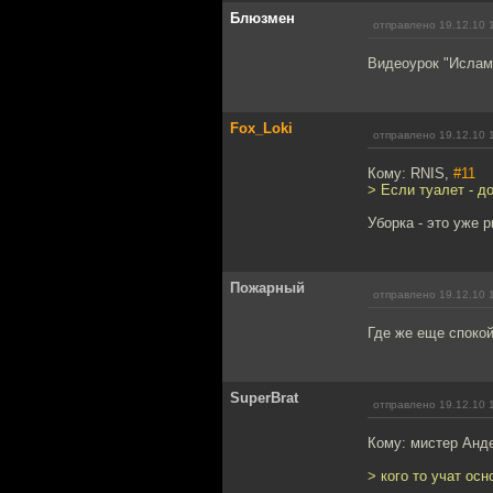
Блюзмен
отправлено 19.12.10 
Видеоурок "Ислам
Fox_Loki
отправлено 19.12.10 
Кому: RNIS,
#11
> Если туалет - д
Уборка - это уже 
Пожарный
отправлено 19.12.10 
Где же еще спокой
SuperBrat
отправлено 19.12.10 
Кому: мистер Анд
> кого то учат ос