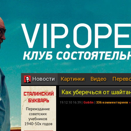
Картинки
Видео
Перев
Новости
Как уберечься от шайта
19.12.10 16:39 |
Goblin
|
336 комментариев
»