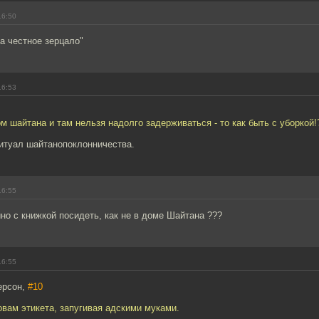
16:50
а честное зерцало"
16:53
ом шайтана и там нельзя надолго задерживаться - то как быть с уборкой!
ритуал шайтанопоклонничества.
16:55
но с книжкой посидеть, как не в доме Шайтана ???
16:55
ерсон,
#10
новам этикета, запугивая адскими муками.