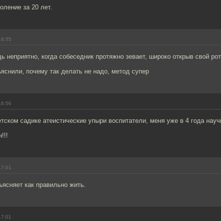
оление за 20 лет.
16:55
ь неприятно, когда собеседник протяжно зевает, широко открыв свой рот
ъяснили, почему так делать не надо, метод супер
16:56
тском садике атеистические упыри воспитатели, меня уже в 4 года нау
!!!
17:01
ъясняет как правильно жить.
17:01