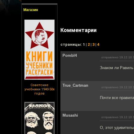
Магазин
Комментарии
cтраницы: 1 |
2
|
3
|
4
Pombl4
отправлено 19.12.10 
Знаком ли Равиль
Советские
True_Cartman
отправлено 19.12.10 
учебники 1940-50х
годов
Почти все правила
Musashi
отправлено 19.12.10 
О, этот удивитель