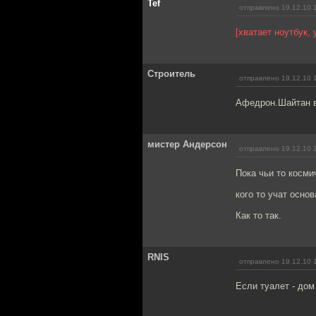
Tef
отправлено 19.12.10 
[хватает ноутбук,
Строитель
отправлено 19.12.10 
Афедрон.Шайтан в
мистер Андерсон
отправлено 19.12.10 
Пока чьи то косми
кого то учат осно
Как то так.
RNIS
отправлено 19.12.10 
Если туалет - дом