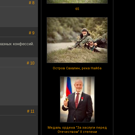
# 8
65
# 9
разных конфессий.
# 10
Остров Сахалин, река Найба
# 11
Медаль ордена "За заслуги перед
Отечеством" II степени