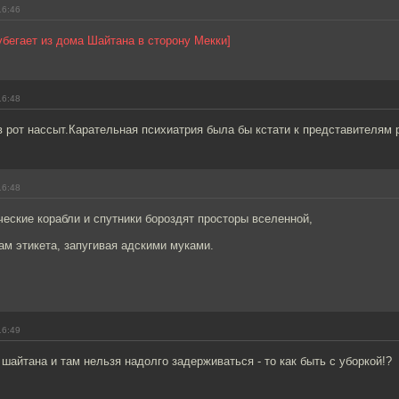
16:46
 убегает из дома Шайтана в сторону Мекки]
16:48
 рот нассыт.Карательная психиатрия была бы кстати к представителям 
16:48
ческие корабли и спутники бороздят просторы вселенной,
вам этикета, запугивая адскими муками.
16:49
 шайтана и там нельзя надолго задерживаться - то как быть с уборкой!?