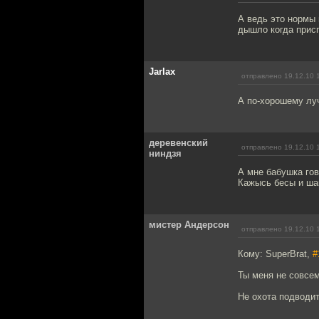
А ведь это нормы 
дышло когда присп
Jarlax
отправлено 19.12.10 
А по-хорошему луч
деревенский
отправлено 19.12.10 
ниндзя
А мне бабушка гов
Кажысь бесы и шай
мистер Андерсон
отправлено 19.12.10 
Кому: SuperBrat,
#
Ты меня не совсем
Не охота подводит