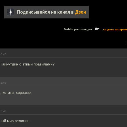
Подписывайся на канал в
Дзен
Goblin рекомендует
создать интерне
16:45
 Гайнутдин с этими правилами?
16:45
, кстати, хорошие.
16:45
ный мир религии...