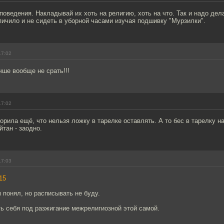
поведения. Накладывай их хоть на религию, хоть на что. Так и надо дел
ичило и не сидеть в уборной часами изучая подшивку "Мурзилки".
17:02
ше вообще не срать!!!
17:02
орила ещё, что нельзя ложку в тарелке оставлять. А то бес в тарелку н
тан - заодно.
17:03
15
 понял, но расписывать не буду.
ь себя под разжигание межрелигиозной этой самой.