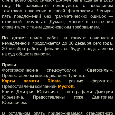
опять всего одно: снимок должен быть сделан в 2010
году. Не забывайте, пожалуйста, о небольшом
текстовом пояснении к своей фотографии. Четыре-
пять предложений без грамматических ошибок —
отличный результат. Думаю, многие в состоянии
справиться с таким драконовским требованием.
По датам:
приём работ на конкурс начинается
немедленно и продолжается до 30 декабря сего года.
30 декабря работы финалистов будут представлены
на суд общественности.
Призы:
Фотографические спецфутболки «Светосилы».
Предоставлены командованием Тупичка.
Карты памяти Ridata
разных форматов.
Предоставлены компанией
Mycroft
.
Книги Дмитрия Юрьевича с автографами Дмитрия
Юрьевича. Предоставлены тоже Дмитрием
Юрьевичем.
В остальном опять придерживаемся стандартного