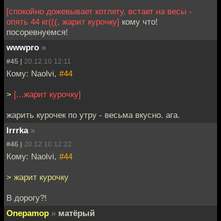
[спокойно дожевывает котлету, встает на весы -
опять 44 кг(((, жарит курочку]
кому что!
посоревнуемся!
wwwpro
»
#45 |
20.12.10 12:11
Кому: Naolvi,
#44
>
[...жарит курочку]
жарить курочек по утру - весьма вкусно. ага.
Irrrka
»
#46 |
20.12.10 12:22
Кому: Naolvi,
#44
> жарит курочку
В дорогу?!
Onepamop
»
матёрый