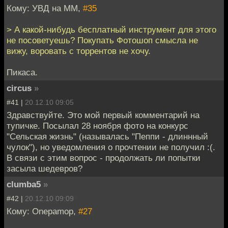
Кому: УВД на ММ,
#35
> А какой-нибудь бесплатный инструмент для этого
не посоветуешь? Покупать Фотошоп смысла не
вижу, воровать с торрентов не хочу.
Пикаса.
circus
»
#41 |
20.12.10 09:05
Здравствуйте. Это мой первый комментарий на
тупичке. Посылал 28 ноября фото на конкурс
"Сельская жизнь" (называлась "Пеппи - длиннный
чулок"), но уведомления о прочтении не получил :(.
В связи с этим вопрос - продолжать ли попытки
засыла шедевров?
clumba5
»
#42 |
20.12.10 09:09
Кому: Onepamop,
#27