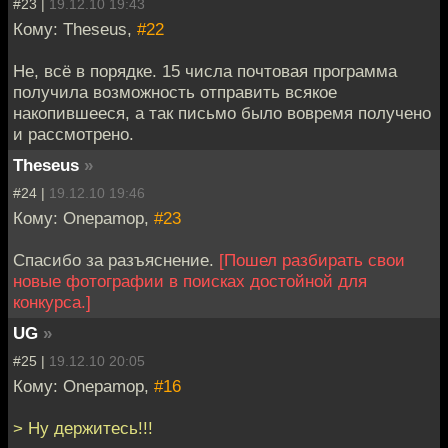
#23 |
19.12.10 19:43
Кому: Theseus,
#22
Не, всё в порядке. 15 числа почтовая программа
получила возможность отправить всякое
накопившееся, а так письмо было вовремя получено
и рассмотрено.
Theseus
»
#24 |
19.12.10 19:46
Кому: Onepamop,
#23
Спасибо за разъяснение.
[Пошел разбирать свои
новые фотографии в поисках достойной для
конкурса.]
UG
»
#25 |
19.12.10 20:05
Кому: Onepamop,
#16
> Ну держитесь!!!