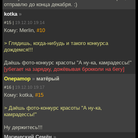
отправлю до конца декабря. :)
kotka
»
#15 |
19.12.10 19:14
Кому: Merlin,
#10
> Глядишь, когда-нибудь и такого конкурса
дождемся!!!
Даёшь фото-конкурс красоты "А ну-ка, камрадессы!"
[убегает на зарядку, дожёвывая брокколи на бегу]
Onepamop
»
матёрый
#16 |
19.12.10 19:17
Кому: kotka,
#15
> Даёшь фото-конкурс красоты "А ну-ка,
камрадессы!"
Ну держитесь!!!
Магический Семён
»