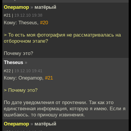
Onepamop
»
матёрый
#21 |
19.12.10 19:38
Кому: Theseus,
#20
> То есть моя фотография не рассматривалась на
отборочном этапе?
Почему это?
Theseus
»
#22 |
19.12.10 19:41
Кому: Onepamop,
#21
> Почему это?
По дате уведомления от прочтении. Так как это
единственная информация, которую я имею. Если я
ошибаюсь. то приношу извинения.
Onepamop
»
матёрый