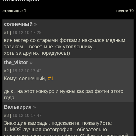
cтраницы: 1
всего: 70
солнечный
»
#1 |
19.12.10 17:29
винчестер со старыми фотками накрылся медным
тазиком... везёт мне как утопленнику...
хоть за других порадуюсь))
the_viktor
»
#2 |
19.12.10 17:42
Кому: солнечный,
#1
дык , на этот конкурс и нужны как раз фотки этого
года.
Валькирия
»
#3 |
19.12.10 17:47
Знающие камрады, подскажите, пожалуйста:
1. МОЯ лучшая фотография - обязательно
подразумевается, что на фото я? Или на сделанной