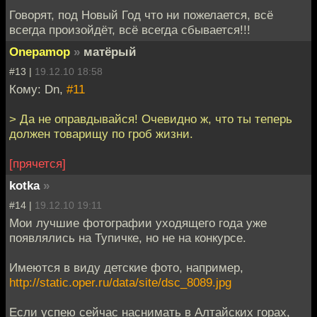
Говорят, под Новый Год что ни пожелается, всё
всегда произойдёт, всё всегда сбывается!!!
Onepamop
»
матёрый
#13 |
19.12.10 18:58
Кому: Dn,
#11
> Да не оправдывайся! Очевидно ж, что ты теперь
должен товарищу по гроб жизни.
[прячется]
kotka
»
#14 |
19.12.10 19:11
Мои лучшие фотографии уходящего года уже
появлялись на Тупичке, но не на конкурсе.
Имеются в виду детские фото, например,
http://static.oper.ru/data/site/dsc_8089.jpg
Если успею сейчас наснимать в Алтайских горах,