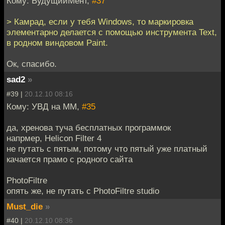
Кому: БудущийМент,
#37
> Камрад, если у тебя Windows, то маркировка
элементарно делается с помощью инструмента Text,
в родном виндовом Paint.
Ок, спасибо.
sad2
»
#39 |
20.12.10 08:16
Кому: УВД на ММ,
#35
да, хренова туча бесплатных программок
напрмер, Helicon Filter 4
не путать с пятым, потому что пятый уже платный
качается прамо с родного сайта
PhotoFiltre
опять же, не путать с PhotoFiltre studio
Must_die
»
#40 |
20.12.10 08:36