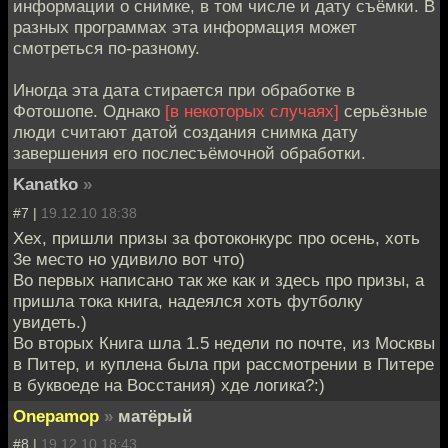
информации о снимке, в том числе и дату съёмки. В
разных программах эта информация может
смотреться по-разному.
Иногда эта дата стирается при обработке в
Фотошопе. Однако
[в некоторых случаях]
серьёзные
люди считают датой создания снимка дату
завершения его послесъёмочной обработки.
Kanatko
»
#7 |
19.12.10 18:38
Хех, пришли призы за фотоконкурс про осень, хоть
3е место но удивило вот что)
Во первых написано так же как и здесь про призы, а
пришла тока книга, надеялся хоть футболку
увидеть.)
Во вторых Книга шла 1.5 недели по почте, из Москвы
в Питер, и куплена была при рассмотрении в Питере
в буквоеде на Восстания) хде логика?:)
Onepamop
»
матёрый
#8 |
19.12.10 18:43