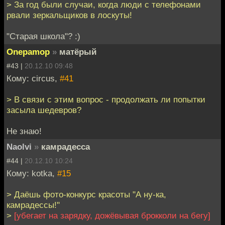
> За год были случаи, когда люди с телефонами
рвали зеркальщиков в лоскуты!
"Старая школа"? :)
Onepamop
»
матёрый
#43 |
20.12.10 09:48
Кому: circus,
#41
> В связи с этим вопрос - продолжать ли попытки
засыла шедевров?
Не знаю!
Naolvi
»
камрадесса
#44 |
20.12.10 10:24
Кому: kotka,
#15
> Даёшь фото-конкурс красоты "А ну-ка,
камрадессы!"
>
[убегает на зарядку, дожёвывая брокколи на бегу]