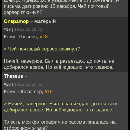
конкурс 4 декабря, а уведомление от прочтении э-
письма датировано 15 декабря. Чей почтовый
сервер глюкнул?
Onepamop
»
матёрый
#19 |
19.12.10 19:32
Кому: Theseus,
#18
> Чей почтовый сервер глюкнул?
Ничей, наверное. Был в разъездах, до почты не
добирался вовсе. Но всё ж дошло, это главное.
Theseus
»
#20 |
19.12.10 19:35
Кому: Onepamop,
#19
> Ничей, наверное. Был в разъездах, до почты не
добирался вовсе. Но всё ж дошло, это главное.
То есть моя фотография не рассматривалась на
отборочном этапе?