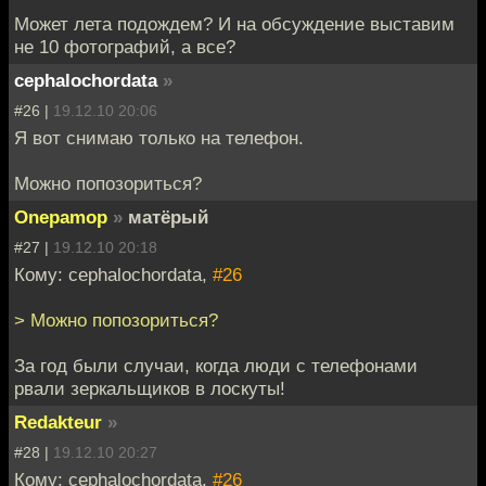
Может лета подождем? И на обсуждение выставим
не 10 фотографий, а все?
cephalochordata
»
#26 |
19.12.10 20:06
Я вот снимаю только на телефон.
Можно попозориться?
Onepamop
»
матёрый
#27 |
19.12.10 20:18
Кому: cephalochordata,
#26
> Можно попозориться?
За год были случаи, когда люди с телефонами
рвали зеркальщиков в лоскуты!
Redakteur
»
#28 |
19.12.10 20:27
Кому: cephalochordata,
#26