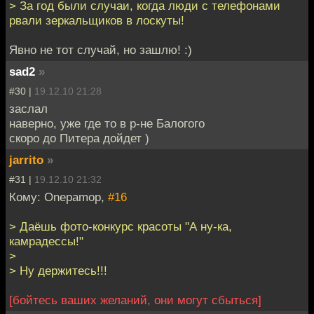
> За год были случаи, когда люди с телефонами
рвали зеркальщиков в лоскуты!
Явно не тот случай, но зашлю! :)
sad2
»
#30 |
19.12.10 21:28
заслал
наверно, уже где то в р-не Балогого
скоро до Питера дойдет )
jarrito
»
#31 |
19.12.10 21:32
Кому: Onepamop,
#16
> Даёшь фото-конкурс красоты "А ну-ка,
камрадессы!"
>
> Ну держитесь!!!
[бойтесь ваших желаний, они могут сбыться]