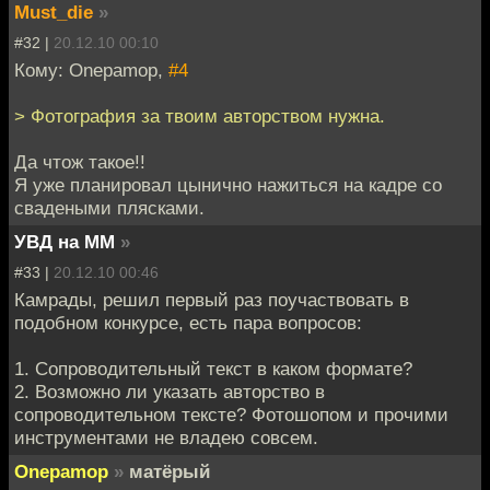
Must_die
»
#32 |
20.12.10 00:10
Кому: Onepamop,
#4
> Фотография за твоим авторством нужна.
Да чтож такое!!
Я уже планировал цынично нажиться на кадре со
свадеными плясками.
УВД на ММ
»
#33 |
20.12.10 00:46
Камрады, решил первый раз поучаствовать в
подобном конкурсе, есть пара вопросов:
1. Сопроводительный текст в каком формате?
2. Возможно ли указать авторство в
сопроводительном тексте? Фотошопом и прочими
инструментами не владею совсем.
Onepamop
»
матёрый