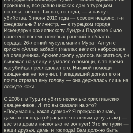
произношу, всё равно никаких дам в турецком
посольстве нет. Так вот, господа, — я начну с
убийства. 3 июня 2010 года — совсем недавно, г-н
федеральный министр, — в турецком городе
Искендерун архиепископу Луиджи Падовезе было
нанесено восемь ножевых ранений в область
сердца: 26-летний мусульманин Мурат Алтун с
криком «Аллах акбар!» («аллах велик») набросился
на священника. Архиепископу удалось вырваться, он
выбежал на улицу и умолял о помощи, в то время
как убийца преследовал его. Никакой помощи
священник не получил. Нападавший догнал его и
почти отрезал ему голову — она держалась лишь на
лоскуте кожи.
С 2008 г. в Турции убито несколько христианских
священников. И что вы сказали на это?
«Подумаешь, какая драма»? Я прекрасно знаю,
дамы и господа (обращается к левым депутатам) —
вас эта драма нисколько не волнует! Это же турки —
ваши друзья, дамы и господа! Вам должно быть