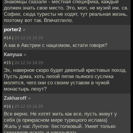
Знакомцы сказали - местная специфика, каждый
должен знать свое место. Это, мол, не музей им. св.
Софии, сюда туристы не ходят, тут реальная жизнь,
поэтому вот так. Впечатлило.
porter2
»
#14 |
20.12.10 16:28
А как в Австрии с нацизмом, кстати говоря?
Капуша
»
#15 |
20.12.10 16:29
Эх, наверное скоро будет девятый крестовых поход.
Пусть дома, хоть лепой пятке пьяного суслика
молятся, чего они со своим уставом в чужой
монастырь лезут?
Zakharoff
»
#16 |
20.12.10 16:29
Все верно. Не хотят жить как все, пусть живут у
себя (в прекрасном мире турецкого ислама)
Жаль у нас Лунтик- бестолковый. Умеет только
скинхедов искать и наказывать.