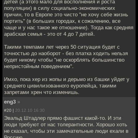
детей (а этого мало для восполнения и роста
популяции) в силу социально-экономических
причин, то в Европе это чисто "не хочу себе жизнь
портить" (в больших городах, к сожалению, все
чаще и у нас такое же отношение). Тогда как средняя
арабская семья - это от 4 до 7 детей.
Такими темпами лет через 50 ситуация будет с
точностью до наоборот - без платка ходить нельзя
будет никому чтобы "не оскорблять большинство
непристойным поведением".
Имхо, пока хер из жопы и дерьмо из башки уйдет у
среднего цивилизованного еуропейца, такими
запретами хрен что изменишь.
eng3
»
#20 |
20.12.10 16:30
Эвальд Штадлер прямо фашист какой-то. И эти
люди требуют от нас толерантности. Хорошо хоть
не сказал, чтобы эти замечательные люди ехали в
Россию