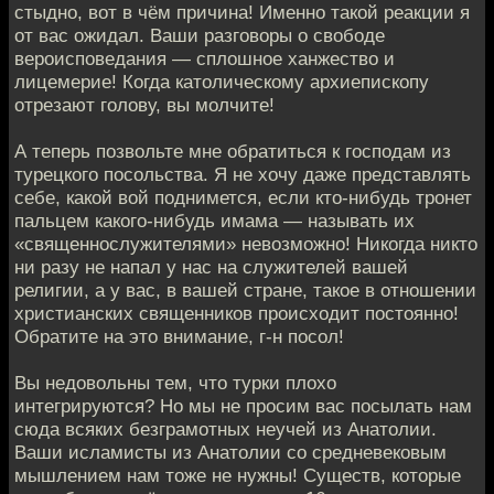
стыдно, вот в чём причина! Именно такой реакции я
от вас ожидал. Ваши разговоры о свободе
вероисповедания — сплошное ханжество и
лицемерие! Когда католическому архиепископу
отрезают голову, вы молчите!
А теперь позвольте мне обратиться к господам из
турецкого посольства. Я не хочу даже представлять
себе, какой вой поднимется, если кто-нибудь тронет
пальцем какого-нибудь имама — называть их
«священнослужителями» невозможно! Никогда никто
ни разу не напал у нас на служителей вашей
религии, а у вас, в вашей стране, такое в отношении
христианских священников происходит постоянно!
Обратите на это внимание, г-н посол!
Вы недовольны тем, что турки плохо
интегрируются? Но мы не просим вас посылать нам
сюда всяких безграмотных неучей из Анатолии.
Ваши исламисты из Анатолии со средневековым
мышлением нам тоже не нужны! Существ, которые