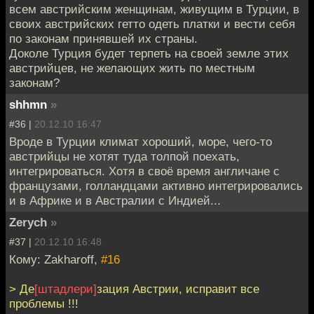
всем австрийским женщинам, живущим в Турции, в
своих австрийских гетто одеть платки и вести себя
по законам принявшей их страны.
Доколе Турция будет терпеть на своей земле этих
австрийцев, не желающих жить по местным
законам?
shhmn
»
#36 |
20.12.10 16:47
Вроде в Турции климат хороший, море, чего-то
австрийцы не хотят туда толпой поехать,
интегрироваться. Хотя в своё время англичане с
французами, голландцами активно интегрировались
и в Африке и в Австралии с Индией...
Zerych
»
#37 |
20.12.10 16:48
Кому: Zakharoff,
#16
> Де
[штадлери]
зация Австрии, исправит все
проблемы !!!