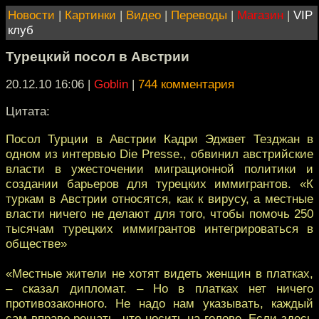
Новости
|
Картинки
|
Видео
|
Переводы
|
Магазин
|
VIP
клуб
Турецкий посол в Австрии
20.12.10 16:06
|
Goblin
|
744 комментария
Цитата:
Посол Турции в Австрии Кадри Эджвет Тезджан в
одном из интервью Die Presse., обвинил австрийские
власти в ужесточении миграционной политики и
создании барьеров для турецких иммигрантов. «К
туркам в Австрии относятся, как к вирусу, а местные
власти ничего не делают для того, чтобы помочь 250
тысячам турецких иммигрантов интегрироваться в
обществе»
«Местные жители не хотят видеть женщин в платках,
– сказал дипломат. – Но в платках нет ничего
противозаконного. Не надо нам указывать, каждый
сам вправе решать, что носить на голове. Если здесь