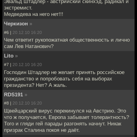
Эвальд Штадлер - австрийский скинхэд, радикал и
экстремист.
Медведева на него нет!!!
Черкизон
»
#6 |
20.12.10 16:20
Чем ответит рукопожатная общественность и лично
сам Лев Натанович?
Lito
»
#7 |
20.12.10 16:20
Господин Штадлер не желает принять российское
гражданство и попробовать себя на выборах
президента? Нет? А жаль.
RDS191
»
#8 |
20.12.10 16:20
Щвейцарский вирус перекинулся на Австрию. Это
что ж получается, Европа забывает толерантность?
Того и гляди гей парады разгонять начнут. Никак
призрак Сталина покоя не даёт.