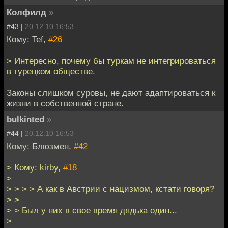
Колфилд
»
#43 |
20.12.10 16:53
Кому: Tef,
#26
> Интересно, почему бы туркам не интегрироваться
в турецком обществе.
Законы слишком суровы, не дают адаптироваться к
жизни в собственной стране.
bulkinted
»
#44 |
20.12.10 16:53
Кому: Блюзмен,
#42
> Кому: kirby,
#18
>
> > > > А как в Австрии с нацизмом, кстати говоря?
> >
> > Был у них в свое время дядька один...
>