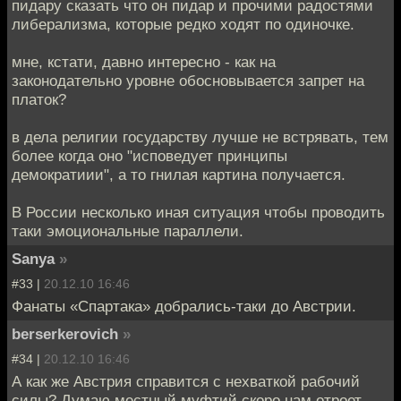
пидару сказать что он пидар и прочими радостями
либерализма, которые редко ходят по одиночке.
мне, кстати, давно интересно - как на
законодательно уровне обосновывается запрет на
платок?
в дела религии государству лучше не встрявать, тем
более когда оно "исповедует принципы
демократиии", а то гнилая картина получается.
В России несколько иная ситуация чтобы проводить
таки эмоциональные параллели.
Sanya
»
#33 |
20.12.10 16:46
Фанаты «Спартака» добрались-таки до Австрии.
berserkerovich
»
#34 |
20.12.10 16:46
А как же Австрия справится с нехваткой рабочий
силы? Думаю местный муфтий скоро нам отроет