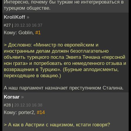
Интересно, почему бы туркам не интегрироваться в
турецком обществе.
KroliKoff
»
#27 |
20.12.10 16:37
Кому: Goblin,
#1
> Дословно: «Министр по европейским и
иностранным делам должен безотлагательно
объявить турецкого посла Эквета Течкана «персоной
нон грата» и потребовать его немедленного отзыва и
возвращения в Турцию». (Бурные аплодисменты,
переходящие в овацию.)
А наш парламент назначает преступником Сталина.
Korsar
»
#28 |
20.12.10 16:38
Кому: porter2,
#14
> А как в Австрии с нацизмом, кстати говоря?