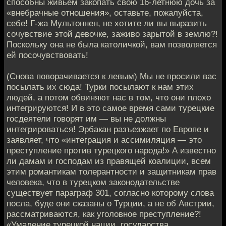
способны живьём закопать свою 16-летнюю дочь за
«внебрачные отношения», оставьте, пожалуйста,
себе! Г-жа Мультоннен, не хотите ли вы выразить
сочувствие этой девочке, заживо зарытой в землю?!
Поскольку она не была католичкой, вам позволяется
ей посочувствовать!
(Снова поворачивается к левым) Мы не просили вас
посылать их сюда! Турки посылают к нам этих
людей, а потом обвиняют нас в том, что они плохо
интегрируются! И в это самое время сами турецкие
госдеятели говорят им — вы не должны
интегрироваться! Эрбакан разъезжает по Европе и
заявляет, что «интеграция и ассимиляция — это
преступление против турецкого народа!» А известно
ли дамам и господам из правящей коалиции, всем
этим романтикам толерантности и защитникам прав
человека, что в турецком законодательстве
существует параграф 301, согласно которому слова
посла, буде они сказаны о Турции, а не об Австрии,
рассматриваются, как уголовное преступление?!
«Умаление турецкой нации, государства,