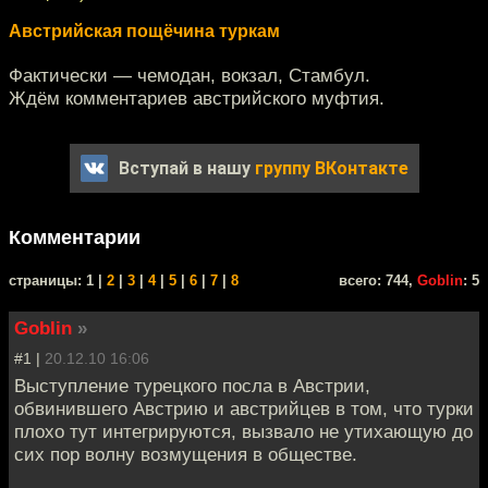
Австрийская пощёчина туркам
Фактически — чемодан, вокзал, Стамбул.
Ждём комментариев австрийского муфтия.
Вступай в нашу
группу ВКонтакте
Комментарии
cтраницы: 1 |
2
|
3
|
4
|
5
|
6
|
7
|
8
всего: 744,
Goblin
: 5
Goblin
»
#1 |
20.12.10 16:06
Выступление турецкого посла в Австрии,
обвинившего Австрию и австрийцев в том, что турки
плохо тут интегрируются, вызвало не утихающую до
сих пор волну возмущения в обществе.