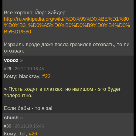
Всё хорошо: Йорг Хайдер:
http://ru.wikipedia.org/wiki/%D0%99%D0%BE%D1%80
%D0%B3_%D0%A5%D0%B0%D0%B9%D0%B4%D0%
B5%D1%80
Израиль вроде даже посла грозился отозвать, то ли
отозвал.
voooz
»
#29 |
20.12.10 16:45
Кому: blackzay,
#22
> Пусть ходят в платках, но нагишом - это будет
толерантно.
Если бабы - то я за!
shush
»
#30 |
20.12.10 16:46
Кому: Tef,
#26