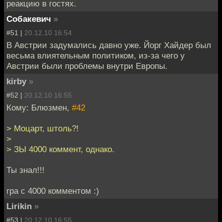
реакцию в гостях.
Собакевич
»
#51 |
20.12.10 16:54
В Австрии задумались давно уже. Йорг Хайдер был
весьма влиятельным политиком, из-за чего у
Австрии были проблемы внутри Европы.
kirby
»
#52 |
20.12.10 16:55
Кому: Блюзмен,
#42
> Моцарт, штоль?!
>
> ЗЫ 4000 коммент, однако.
Ты знал!!!
гра с 4000 комментом :)
Lirikin
»
#53 |
20.12.10 16:55