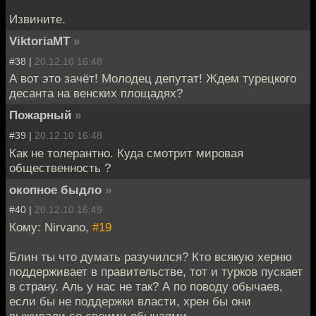
Извините.
ViktoriaMT
»
#38 |
20.12.10 16:48
А вот это зачёт! Молодец депутат! Ждем турецкого
десанта на венских площадях?
Пожарный
»
#39 |
20.12.10 16:48
Как не толерантно. Куда смотрит мировая
общественность ?
окопное быдло
»
#40 |
20.12.10 16:49
Кому: Nirvano,
#19
Блин ты что думать разучился? Кто всякую херню
поддерживает в правительстве, тот и турков пускает
в страну. Аль у нас не так? А по поводу обычаев,
если бы не поддержки власти, хрен бы они
выживали со своими обычаями.