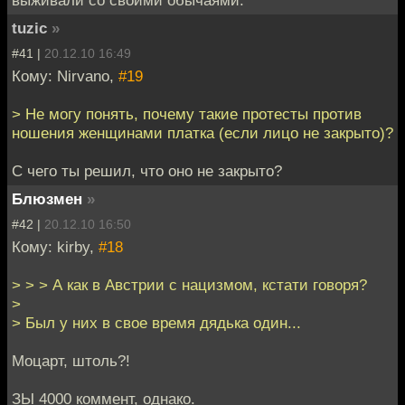
tuzic
»
#41 |
20.12.10 16:49
Кому: Nirvano,
#19
> Не могу понять, почему такие протесты против
ношения женщинами платка (если лицо не закрыто)?
С чего ты решил, что оно не закрыто?
Блюзмен
»
#42 |
20.12.10 16:50
Кому: kirby,
#18
> > > А как в Австрии с нацизмом, кстати говоря?
>
> Был у них в свое время дядька один...
Моцарт, штоль?!
ЗЫ 4000 коммент, однако.