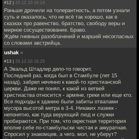
#12 |
20.12.10 16:24
Раньше дрочили на толерантность, а потом узнали
суть и оказалось, что не всё так хорошо, как в
сказках про равенство, братство, свободу веры и
мирное сосуществование. Браво.
Ждём гневных разоблачений и маршей несогласных
со словами австрийца.
ushak
»
#13 |
20.12.10 16:25
А Эвальд Штадлер дело-то говорит.
Последний раз, когда был в Стамбуле (лет 15
назад), забрел нечянно к какой-то христианской
церкви. Даже не понял, к какой из ветвей
христиаства относится - армяне, греки или еще кто.
Все подходы к зданию были забиты отвалами
мусора высотой метра в 3-4. Никаких лазеек -
непонятно, как туда верующий люд и служки
пробираются. При том, что окрестная территория
вполне себе по-стамбульски чистая и аккуратная.
Спросил у знакомцев, а чего, мол, не уберут?