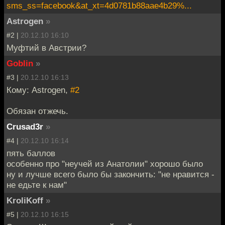
sms_ss=facebook&at_xt=4d0781b88aae4b29%...
Astrogen
»
#2 |
20.12.10 16:10
Муфтий в Австрии?
Goblin
»
#3 |
20.12.10 16:13
Кому: Astrogen,
#2
Обязан отжечь.
Crusad3r
»
#4 |
20.12.10 16:14
пять баллов
особенно про "неучей из Анатолии" хорошо было
ну и лучше всего было бы закончить: "не нравится -
не едьте к нам"
KroliKoff
»
#5 |
20.12.10 16:15