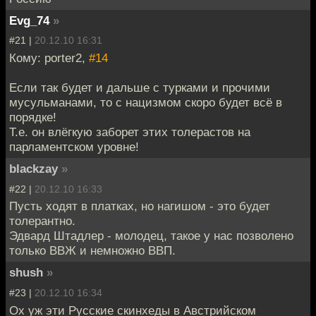
Evg_74
»
#21 |
20.12.10 16:31
Кому: porter2,
#14
Если так будет и дальше с турками и прочими
мусульманами, то с нацизмом скоро будет всё в
порядке!
Т.е. он влёгкую заборет этих толерастов на
парламентском уровне!
blackzay
»
#22 |
20.12.10 16:33
Пусть ходят в платках, но нагишом - это будет
толерантно.
Эдвард Штадлер - молодец, такое у нас позволено
только ВВЖ и немножно ВВП.
shush
»
#23 |
20.12.10 16:34
Ох уж эти Русские скинхеды в Австрийском