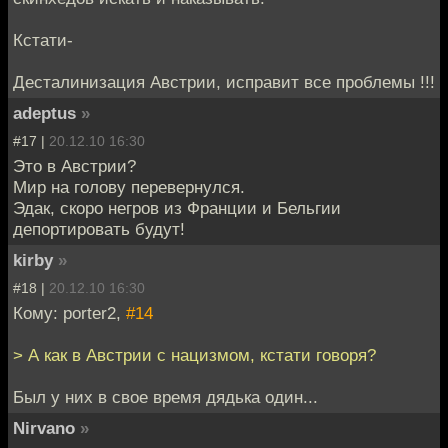
Кстати-
Десталинизация Австрии, исправит все проблемы !!!
adeptus
»
#17 |
20.12.10 16:30
Это в Австрии?
Мир на голову перевернулся.
Эдак, скоро негров из Франции и Бельгии
депортировать будут!
kirby
»
#18 |
20.12.10 16:30
Кому: porter2,
#14
> А как в Австрии с нацизмом, кстати говоря?
Был у них в свое время дядька один...
Nirvano
»