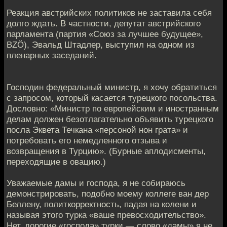
Реакция австрийских политиков не заставила себя
долго ждать. В частности, депутат австрийского
парламента (партия «Союз за лучшее будущее»,
BZÖ), Эвальд Штадлер, выступил на одном из
пленарных заседаний.
Господин федеральный министр, я хочу обратиться
с запросом, который касается турецкого посольства.
Дословно: «Министр по европейским и иностранным
делам должен безотлагательно объявить турецкого
посла Эквета Течкана «персоной нон грата» и
потребовать его немедленного отзыва и
возвращения в Турцию». (Бурные аплодисменты,
переходящие в овацию.)
Уважаемые дамы и господа, я не собираюсь
демонстрировать, подобно моему коллеге ван дер
Беллену, политкорректность, падая на колени и
называя этого турка «ваше превосходительство».
Нет, дорогие «господа» турки — слово «дамы» я не