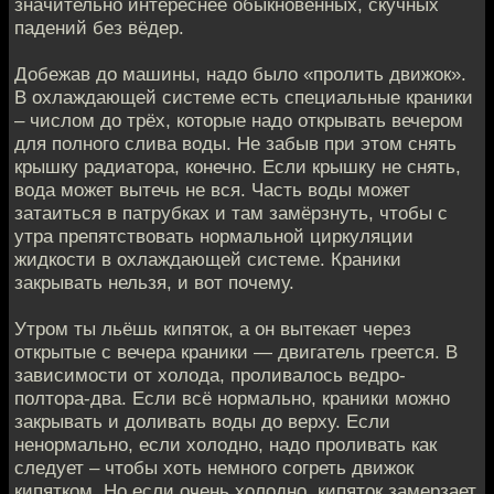
значительно интереснее обыкновенных, скучных
падений без вёдер.
Добежав до машины, надо было «пролить движок».
В охлаждающей системе есть специальные краники
– числом до трёх, которые надо открывать вечером
для полного слива воды. Не забыв при этом снять
крышку радиатора, конечно. Если крышку не снять,
вода может вытечь не вся. Часть воды может
затаиться в патрубках и там замёрзнуть, чтобы с
утра препятствовать нормальной циркуляции
жидкости в охлаждающей системе. Краники
закрывать нельзя, и вот почему.
Утром ты льёшь кипяток, а он вытекает через
открытые с вечера краники — двигатель греется. В
зависимости от холода, проливалось ведро-
полтора-два. Если всё нормально, краники можно
закрывать и доливать воды до верху. Если
ненормально, если холодно, надо проливать как
следует – чтобы хоть немного согреть движок
кипятком. Но если очень холодно, кипяток замерзает