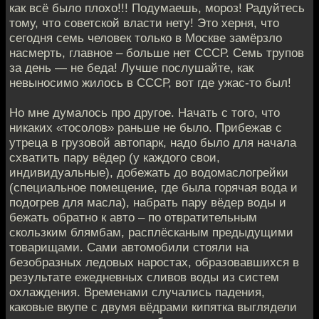
как всё было плохо!!! Подумаешь, мороз! Радуйтесь
тому, что советской власти нету! Это херня, что
сегодня семь человек только в Москве замёрзло
насмерть, главное – больше нет СССР. Семь трупов
за день — не беда! Лучше послушайте, как
невыносимо жилось в СССР, вот где ужас-то был!
Но мне думалось про другое. Начать с того, что
никаких «тосолов» раньше не было. Прибежав с
утреца в грузовой автопарк, надо было для начала
схватить пару вёдер (у каждого свои,
индивидуальные), добежать до водомаслогрейки
(специальное помещение, где была горячая вода и
подогрев для масла), набрать пару вёдер воды и
бежать обратно к авто – по отвратительным
скользким блямбам, расплёсканым предыдущими
товарищами. Сами автомобили стояли на
безобразных ледовых наростах, образовавшихся в
результате ежедневных сливов воды из систем
охлаждения. Временами случались падения,
каковые вкупе с двумя вёдрами кипятка выглядели