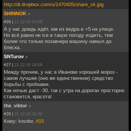
http://dl.dropbox.com/u/1470405/share_vk.jpg
SHINNOK
»
#26 |
21.12.10 14:58
А у нас дождь идёт, как из ведра и +5 на улице.
Но всё равно не ice в такую погоду ездить, тем
более что только позавчера машину намыл до
блеска.
SNTurov
»
#27 |
21.12.10 14:58
Между прочим, у нас в Иванове хороший мороз -
самое лучшее (оно же единственное) средство
борьбы с пробками.
Как ночью даст -30, так с утра на дорогах просторно
становится, красота!
the_viktor
»
#28 |
21.12.10 15:00
Кому: kovdor,
#15