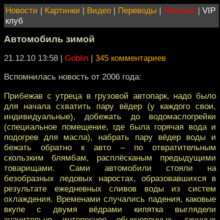
Новости
|
Картинки
|
Видео
|
Переводы
|
Магазин
|
VIP
клуб
Автомобиль зимой
21.12.10 13:58
|
Goblin
|
345 комментариев
Вспомнилась новость от 2006 года:
Прибежав с утреца в грузовой автопарк, надо было
для начала схватить пару вёдер (у каждого свои,
индивидуальные), добежать до водомаслогрейки
(специальное помещение, где была горячая вода и
подогрев для масла), набрать пару вёдер воды и
бежать обратно к авто – по отвратительным
скользким блямбам, расплёсканым предыдущими
товарищами. Сами автомобили стояли на
безобразных ледовых наростах, образовавшихся в
результате ежедневных сливов воды из систем
охлаждения. Временами случались падения, каковые
вкупе с двумя вёдрами кипятка выглядели
значительно интереснее обыкновенных, скучных