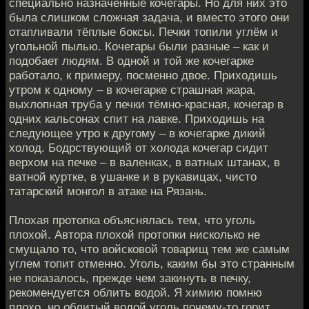
специально назначенные кочегары. Но для них это
была слишком сложная задача, и вместо этого они
отапливали тёплые боксы. Печки топили углём и
угольной пылью. Кочегары были разные – как и
подобает людям. В одной и той же кочегарке
работало, к примеру, посменно двое. Приходишь
утром к одному – в кочегарке страшная жара,
выхлопная труба у печки тёмно-красная, кочегар в
одних кальсонах спит на лавке. Приходишь на
следующее утро к другому – в кочегарке дикий
холод. Бодрствующий от холода кочегар сидит
верхом на печке – в валенках, в ватных штанах, в
ватной куртке, в ушанке и в рукавицах, чисто
татарский монгол в атаке на Рязань.
Плохая протопка объяснялась тем, что уголь
плохой. Автора плохой протопки нисколько не
смущало то, что войсковой товарищ тем же самым
углем топит отменно. Уголь, каким бы это странным
не показалось, прежде чем закинуть в печку,
рекомендуется облить водой. Я химию помню
плохо, но облитый водой уголь почему-то горит