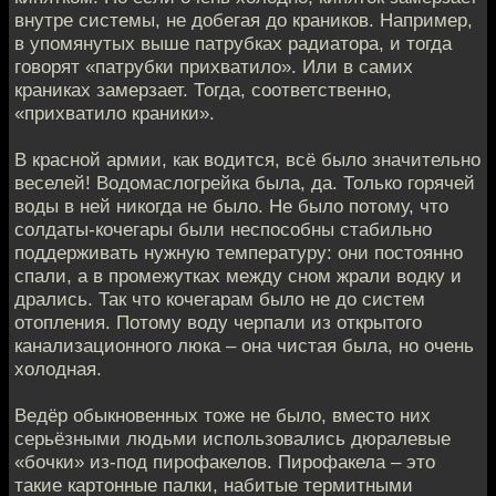
внутре системы, не добегая до краников. Например,
в упомянутых выше патрубках радиатора, и тогда
говорят «патрубки прихватило». Или в самих
краниках замерзает. Тогда, соответственно,
«прихватило краники».
В красной армии, как водится, всё было значительно
веселей! Водомаслогрейка была, да. Только горячей
воды в ней никогда не было. Не было потому, что
солдаты-кочегары были неспособны стабильно
поддерживать нужную температуру: они постоянно
спали, а в промежутках между сном жрали водку и
дрались. Так что кочегарам было не до систем
отопления. Потому воду черпали из открытого
канализационного люка – она чистая была, но очень
холодная.
Ведёр обыкновенных тоже не было, вместо них
серьёзными людьми использовались дюралевые
«бочки» из-под пирофакелов. Пирофакела – это
такие картонные палки, набитые термитными