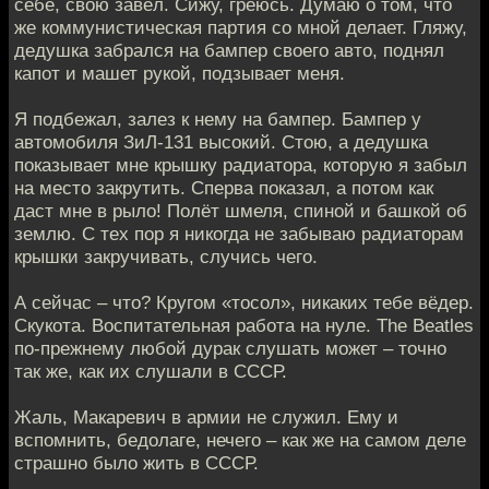
себе, свою завёл. Сижу, греюсь. Думаю о том, что
же коммунистическая партия со мной делает. Гляжу,
дедушка забрался на бампер своего авто, поднял
капот и машет рукой, подзывает меня.
Я подбежал, залез к нему на бампер. Бампер у
автомобиля ЗиЛ-131 высокий. Стою, а дедушка
показывает мне крышку радиатора, которую я забыл
на место закрутить. Сперва показал, а потом как
даст мне в рыло! Полёт шмеля, спиной и башкой об
землю. С тех пор я никогда не забываю радиаторам
крышки закручивать, случись чего.
А сейчас – что? Кругом «тосол», никаких тебе вёдер.
Скукота. Воспитательная работа на нуле. The Beatles
по-прежнему любой дурак слушать может – точно
так же, как их слушали в СССР.
Жаль, Макаревич в армии не служил. Ему и
вспомнить, бедолаге, нечего – как же на самом деле
страшно было жить в СССР.