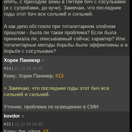
опять, с приходом зимы в Питере бич с сосульками
(и с сугробами, до кучи). Замечаю, что последние
годы этот бич все сильней и сильней.
А как дело обстояло при тоталитарном злобном
прошлом - была ли такая проблема? Если была
принимала ли, описываемый сейчас характер? Или
тоталитарные методы борьбы были эффективны и в
борьбе с сосульками?
Хорек Паникер
»
#14 |
21.12.10 14:40
Кому: Хорек Паникер,
#13
> Замечаю, что последние годы этот бич все
сильней и сильней.
Уточню, проблема по освещению в СМИ
kovdor
»
#15 |
21.12.10 14:40
Кому: the_viktor,
#3