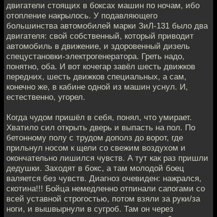
двигатели стоящих в боксах машин по ночам, ибо
отопление накрылось. У подавляющего
большинства автомобилей марки ЗиЛ-131 было два
двигателя: свой собственный, который приводит
автомобиль в движение, и здоровенный дизель
спецустановки-электрогенератора. Греть надо,
понятно, оба. И вот кочегар завёл шесть движков
передних, шесть движков специальных, а сам,
конечно же, в кабине одной из машин уснул. И,
естественно, угорел.
Когда чудом пришёл в себя, понял, что умирает.
Хватило сил открыть дверь и выпасть на пол. По
бетонному полу с трудом дополз до ворот, где
прильнул носом к щели со свежим воздухом и
окончательно лишился чувств. А тут как раз пришли
дедушки. Заходят в бокс, а там молодой боец
валяется без чувств. Диагноз очевиден: нажрался,
скотина!!! Бойца немедленно отпинали сапогами со
всей уставной строгостью, потом взяли за руки/за
ноги, и вышвырнули в сугроб. Там он через