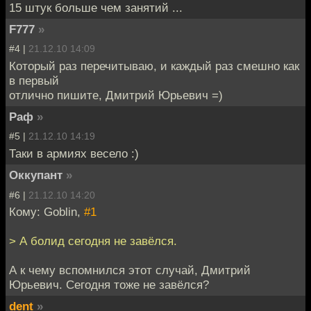
15 штук больше чем занятий ...
F777
»
#4 |
21.12.10 14:09
Который раз перечитываю, и каждый раз смешно как
в первый
отлично пишите, Дмитрий Юрьевич =)
Раф
»
#5 |
21.12.10 14:19
Таки в армиях весело :)
Оккупант
»
#6 |
21.12.10 14:20
Кому: Goblin,
#1
> А болид сегодня не завёлся.
А к чему вспомнился этот случай, Дмитрий
Юрьевич. Сегодня тоже не завёлся?
dent
»