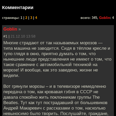
Комментарии
cтраницы: 1 |
2
|
3
|
4
всего: 345,
Goblin
: 4
Goblin
»
#1 |
21.12.10 13:58
Многие страдают от так называемых морозов —
типа машина не заводится. Сидя в тёплом кресле и
тупо глядя в окно, приятно думать о том, что
нынешние люди представления не имеют о том, что
такое сражение с автомобильной техникой на
морозе! И вообще, как это заведено, жизни не
видели.
Вот грянули морозы – и в телевизоре немедленно
передача о том, как кровавая гэбня в СССР не
давала спокойно жить поклонникам группы The
Beatles. Тут как тут пострадавший от большевиков
Андрей Макаревич с рассказами о том, насколько
невыносимо было творить. Послушайте, граждане,