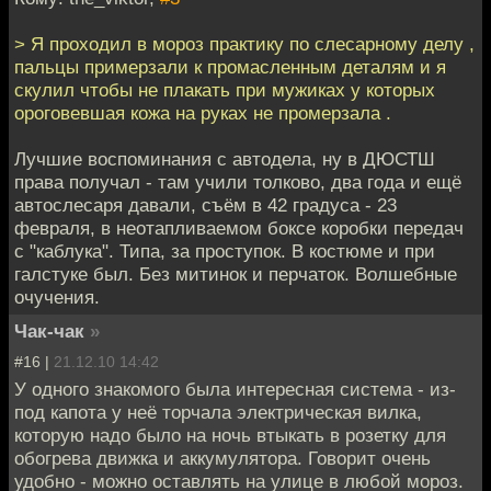
> Я проходил в мороз практику по слесарному делу ,
пальцы примерзали к промасленным деталям и я
скулил чтобы не плакать при мужиках у которых
ороговевшая кожа на руках не промерзала .
Лучшие воспоминания с автодела, ну в ДЮСТШ
права получал - там учили толково, два года и ещё
автослесаря давали, съём в 42 градуса - 23
февраля, в неотапливаемом боксе коробки передач
с "каблука". Типа, за проступок. В костюме и при
галстуке был. Без митинок и перчаток. Волшебные
очучения.
Чак-чак
»
#16 |
21.12.10 14:42
У одного знакомого была интересная система - из-
под капота у неё торчала электрическая вилка,
которую надо было на ночь втыкать в розетку для
обогрева движка и аккумулятора. Говорит очень
удобно - можно оставлять на улице в любой мороз.