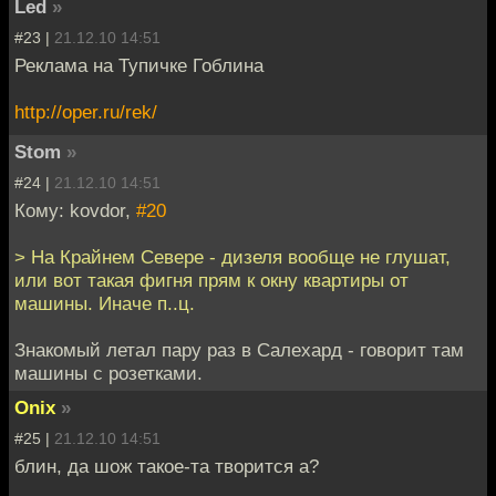
Led
»
#23 |
21.12.10 14:51
Реклама на Тупичке Гоблина
http://oper.ru/rek/
Stom
»
#24 |
21.12.10 14:51
Кому: kovdor,
#20
> На Крайнем Севере - дизеля вообще не глушат,
или вот такая фигня прям к окну квартиры от
машины. Иначе п..ц.
Знакомый летал пару раз в Салехард - говорит там
машины с розетками.
Onix
»
#25 |
21.12.10 14:51
блин, да шож такое-та творится а?