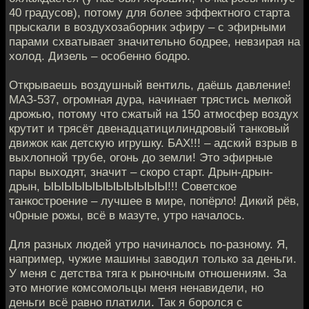
40 градусов), потому для более эффектного старта
прыскали в воздухозаборник эфиру – с эфирными
парами схватывает значительно бодрее, невзирая на
холод. Дизель – особенно бодро.
Открываешь воздушный вентиль, даёшь давление!
МАЗ-537, огромная дура, начинает трястись мелкой
дрожью, потому что сжатый на 150 атмосфер воздух
крутит и трясёт двенадцатицилиндровый танковый
движок как детскую игрушку. БАХ!!! – адский взрыв в
выхлопной трубе, огонь до земли! Это эфирные
пары выходят, значит – скоро старт. Дрын-дрын-
дрын, ЫЫЫЫЫЫЫЫЫЫЫЫ!!! Советское
танкостроение – лучшее в мире, попёрло! Дикий рёв,
ч0рные рожы, всё в мазуте, утро началось.
Для разных людей утро начиналось по-разному. Я,
например, чужие машины заводил только за деньги.
У меня с детства тяга к рыночным отношениям. За
это многие комсомольцы меня ненавидели, но
деньги всё равно платили. Так я боролся с