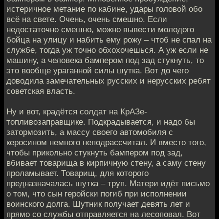
истеричное метание по кабине, удары головой обо
всё на свете. Очень, очень смешно. Если
недостаточно смешно, можно вывести молодого
бойца на улицу и набить ему рожу – чтоб не спал на
службе, тогда уж точно обхохочешься. А уж если не
машину, а человека бампером под зад стукнуть, то
это вообще ураганной силы шутка. Вот до чего
доводила замечательных русских и нерусских ребят
советская власть.
Ну и вот, крадётся солдат на КрАЗе-
топливозаправщике. Подкрадывается, и надо бы
затормозить, а массу своего автомобиля с
керосином немного неподрассчитал. И вместо того,
чтобы прикольно стукнуть бампером под зад,
вбивает товарища в кирпичную стену, а саму стену
проламывает. Товарищ, для которого
предназначалась шутка – труп. Матери идёт письмо
о том, что сын геройски погиб при исполнении
воинского долга. Шутник получает девять лет и
прямо со службы отправляется на лесоповал. Вот