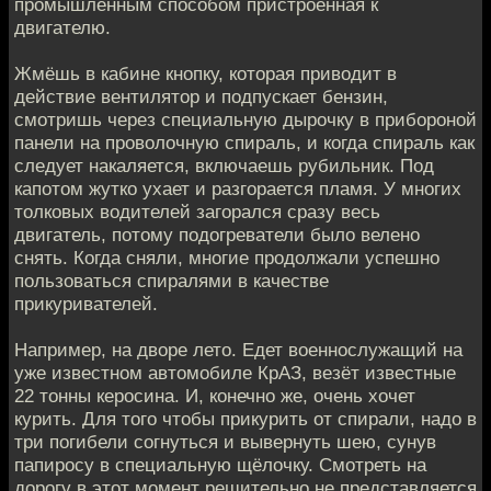
промышленным способом пристроенная к
двигателю.
Жмёшь в кабине кнопку, которая приводит в
действие вентилятор и подпускает бензин,
смотришь через специальную дырочку в прибороной
панели на проволочную спираль, и когда спираль как
следует накаляется, включаешь рубильник. Под
капотом жутко ухает и разгорается пламя. У многих
толковых водителей загорался сразу весь
двигатель, потому подогреватели было велено
снять. Когда сняли, многие продолжали успешно
пользоваться спиралями в качестве
прикуривателей.
Например, на дворе лето. Едет военнослужащий на
уже известном автомобиле КрАЗ, везёт известные
22 тонны керосина. И, конечно же, очень хочет
курить. Для того чтобы прикурить от спирали, надо в
три погибели согнуться и вывернуть шею, сунув
папиросу в специальную щёлочку. Смотреть на
дорогу в этот момент решительно не представляется