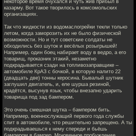
некоторое время очухался и чуть жив прибыл в
казарму. Вот такое творилось в комсомольских
организациях.
Так что жидкости из водомаслогрейки текли только
летом, когда заморозить их не было физической
возможности. Но и тут советские солдаты не
обходились без шуток и весёлых розыгрышей!
Например, один боец набирает воду в ведро, а его
товарищ, проказник этакий, незаметно
подкрадывается сзади на топливозаправщике –
автомобиле КрАЗ с бочкой, в которую налито 22
(двадцать две) тонны керосина. Бывалый шутник
заглушил двигатель, и, еле шурша резиной,
крадётся, высунув язык, чтобы внезапно ударить
товарища под зад бампером.
Это очень смешная шутка – бампером бить.
Например, военнослужащий первого года службы
спит в автомобиле, что решительно запрещено. А ты
подкрадываешься к нему спереди и бьёшь
бампером в бампер. Мгновенное пробуждение,