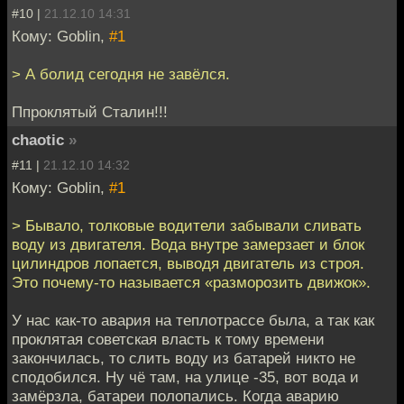
#10 |
21.12.10 14:31
Кому: Goblin,
#1
> А болид сегодня не завёлся.
Ппроклятый Сталин!!!
chaotic
»
#11 |
21.12.10 14:32
Кому: Goblin,
#1
> Бывало, толковые водители забывали сливать
воду из двигателя. Вода внутре замерзает и блок
цилиндров лопается, выводя двигатель из строя.
Это почему-то называется «разморозить движок».
У нас как-то авария на теплотрассе была, а так как
проклятая советская власть к тому времени
закончилась, то слить воду из батарей никто не
сподобился. Ну чё там, на улице -35, вот вода и
замёрзла, батареи полопались. Когда аварию