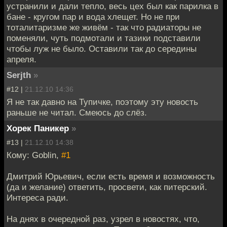
устранили и дали тепло, весь цех был как парилка в
бане - кругом пар и вода хлещет. Но не при
тоталитаризме же живём - так что радиаторы не
поменяли, чуть подмотали и тазики подставили
чтобы луж не было. Оставили так до середины
апреля.
Serjth
»
#12 |
21.12.10 14:36
Я не так давно на Тупичке, поэтому эту новость
раньше не читал. Смеюсь до слёз.
Хорек Паникер
»
#13 |
21.12.10 14:38
Кому: Goblin,
#1
Дмитрий Юрьевич, если есть время и возможность
(да и желание) ответить, просвети, как питерский.
Интереса ради.
На днях в очередной раз, узрел в новостях, что,