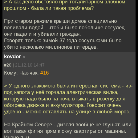
> А как дело обстояло при тоталитарном злобном
прошлом - была ли такая проблема?
При старом режиме крыши домов специально
поливали водой - чтобы было побольше сосулек,
они падали и убивали граждан.
Говорят, только зимой 37 года сосульками было
убито несколько миллионов питерцев.
kovdor
»
#20 |
21.12.10 14:47
Кому: Чак-чак,
#16
> У одного знакомого была интересная система - из-
под капота у неё торчала электрическая вилка,
которую надо было на ночь втыкать в розетку для
обогрева движка и аккумулятора. Говорит очень
удобно - можно оставлять на улице в любой мороз.
На Крайнем Севере - дизеля вообще не глушат, или
вот такая фигня прям к окну квартиры от машины.
Иначе п..ц.