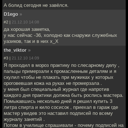
А болид сегодня не завёлся.
D1ego
»
#2 |
21.12.10 14:08
да хорошая заметка,
у нас сейчас -36, холодно как снаружи служебных
уазиков, так и в них х_Х
the_viktor
»
#3 |
21.12.10 14:09
Я проходил в мороз практику по слесарному делу ,
пальцы примерзали к промасленным деталям и я
скулил чтобы не плакать при мужиках у которых
ороговевшая кожа на руках не промерзала .
у меня был специальный журнал где напротив
каждого дня практики должна быть роспись мастера.
Помыкавшись несколько дней я решил купить 3
литра спирта и кило сосисок , приехал в гараж где
мастер увидев это наставил подписей по всему
журналу занятий .
Потом в училище спрашивали - почему подписей на