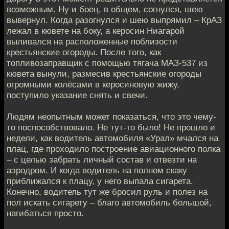
возможным. Ну и боец, в общем, согнулся, шею
вывернул. Когда разогнулся и шею выпрямил – КрАЗ
лежал в кювете на боку, а керосин Ниагарой
выливался на расположенные поблизости
крестьянские огороды. После того, как
топливозаправщик с помощью тягача МАЗ-537 из
кювета вынули, размесив крестьянские огороды
огромными колёсами в керосиновую жижу,
поступило указание снять и свечи.
Людям неопытным может показаться, что это чему-
то поспособствовало. Не тут-то было! Не прошло и
недели, как водитель автомобиля «Урал» мчался на
плац, где проходило построение авиационного полка
– с целью забрать личный состав и отвезти на
аэродром. И когда водитель на полном скаку
приближался к плацу, у него выпала сигарета.
Конечно, водитель тут же бросил руль и полез на
пол искать сигарету – благо автомобиль большой,
нагибаться просто.