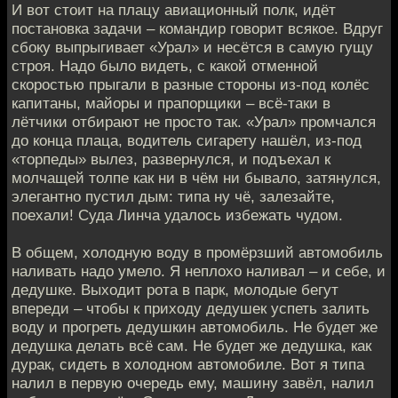
И вот стоит на плацу авиационный полк, идёт
постановка задачи – командир говорит всякое. Вдруг
сбоку выпрыгивает «Урал» и несётся в самую гущу
строя. Надо было видеть, с какой отменной
скоростью прыгали в разные стороны из-под колёс
капитаны, майоры и прапорщики – всё-таки в
лётчики отбирают не просто так. «Урал» промчался
до конца плаца, водитель сигарету нашёл, из-под
«торпеды» вылез, развернулся, и подъехал к
молчащей толпе как ни в чём ни бывало, затянулся,
элегантно пустил дым: типа ну чё, залезайте,
поехали! Суда Линча удалось избежать чудом.
В общем, холодную воду в промёрзший автомобиль
наливать надо умело. Я неплохо наливал – и себе, и
дедушке. Выходит рота в парк, молодые бегут
впереди – чтобы к приходу дедушек успеть залить
воду и прогреть дедушкин автомобиль. Не будет же
дедушка делать всё сам. Не будет же дедушка, как
дурак, сидеть в холодном автомобиле. Вот я типа
налил в первую очередь ему, машину завёл, налил