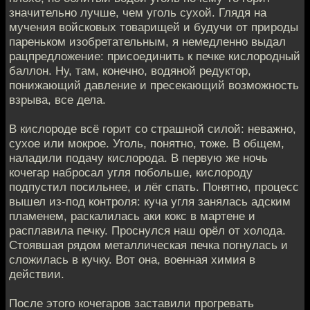
значительно лучше, чем уголь сухой. Глядя на
мучения войсковых товарищей и будучи от природы
пареньком изобретательным, я немедленно выдал
рацпредложение: присоединить к печке кислородный
баллон. Ну, там, конечно, водяной редуктор,
понижающий давление и пресекающий возможность
взрыва, все дела.
В кислороде всё горит со страшной силой: неважно,
сухое или мокрое. Уголь, понятно, тоже. В общем,
наладили подачу кислорода. В первую же ночь
кочегар набросал угля побольше, кислороду
подпустил посильнее, и лёг спать. Понятно, процесс
вышел из-под контроля: куча угля занялась адским
пламенем, раскалилась аки кокс в мартене и
расплавила печку. Проснулся наш орёл от холода.
Стоявшая рядом металлическая печка погнулась и
сложилась в кучку. Вот она, военная химия в
действии.
После этого кочегаров заставили прогревать