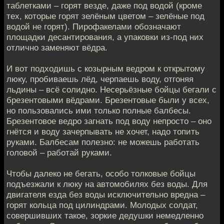
таблетками – горят везде, даже под водой (кроме
тех, которые горят зелёным цветом – зелёные под
водой не горят). Пирофакелами обозначают
площадки десантирования, а упаковки из-под них
отлично заменяют вёдра.
И вот подходишь с козырным ведром к открытому
люку, пробиваешь лёд, черпаешь воду, отгоняя
льдины – всё солидно. Несерьёзные бойцы бегали с
брезентовыми вёдрами. Брезентовые были у всех,
но пользовались ими только полные балбесы.
Брезентовое ведро загнать под воду непросто – оно
гнётся и воду зачерпывать не хочет, надо топить
руками. Балбесам полезно: не можешь работать
головой – работай руками.
Чтобы далеко не бегать, особо толковые бойцы
подъезжали к люку на автомобилях без воды. Для
двигателя езда без воды исключительно вредна –
горят кольца под цилиндрами. Молодых солдат,
совершивших такое, зоркие дедушки немедленно