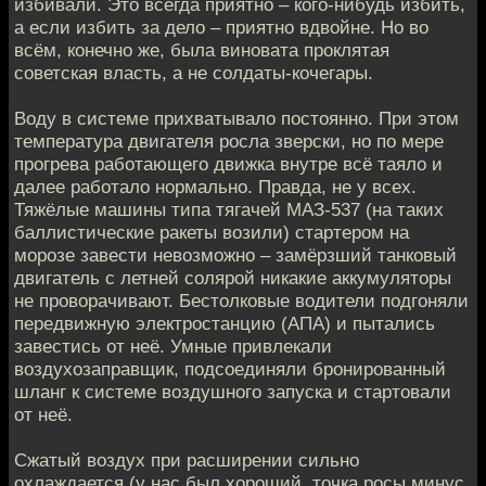
избивали. Это всегда приятно – кого-нибудь избить,
а если избить за дело – приятно вдвойне. Но во
всём, конечно же, была виновата проклятая
советская власть, а не солдаты-кочегары.
Воду в системе прихватывало постоянно. При этом
температура двигателя росла зверски, но по мере
прогрева работающего движка внутре всё таяло и
далее работало нормально. Правда, не у всех.
Тяжёлые машины типа тягачей МАЗ-537 (на таких
баллистические ракеты возили) стартером на
морозе завести невозможно – замёрзший танковый
двигатель с летней солярой никакие аккумуляторы
не проворачивают. Бестолковые водители подгоняли
передвижную электростанцию (АПА) и пытались
завестись от неё. Умные привлекали
воздухозаправщик, подсоединяли бронированный
шланг к системе воздушного запуска и стартовали
от неё.
Сжатый воздух при расширении сильно
охлаждается (у нас был хороший, точка росы минус